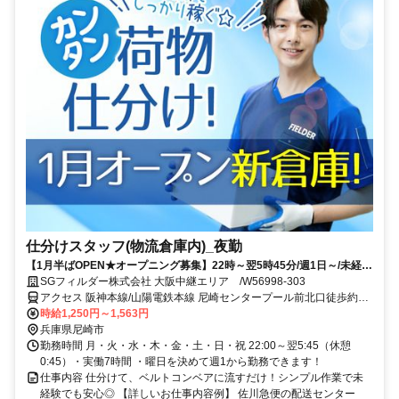
仕分けスタッフ(物流倉庫内)_夜勤
【1月半ばOPEN★オープニング募集】22時～翌5時45分/週1日～/未経験
OK/新設倉庫/髪色自由
SGフィルダー株式会社 大阪中継エリア /W56998-303
アクセス 阪神本線/山陽電鉄本線 尼崎センタープール前北口徒歩約9
分、阪神本線/阪神なんば線 出屋敷東出口(南)徒歩約13分、阪神武庫
時給1,250円～1,563円
川線 武庫川東口2徒歩約22分 阪神尼崎センタープール前駅から徒歩7
兵庫県尼崎市
分
勤務時間 月・火・水・木・金・土・日・祝 22:00～翌5:45（休憩
0:45）・実働7時間 ・曜日を決めて週1から勤務できます！
仕事内容 仕分けて、ベルトコンベアに流すだけ！シンプル作業で未
経験でも安心◎ 【詳しいお仕事内容例】 佐川急便の配送センター