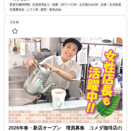
変形労働時間制
社員登用あり
副業・WワークOK
土日祝のみOK
主婦・主夫歓迎
交通費支給
シフト制
髪型・髪色自由
正社員
2026年春・新店オープン 増員募集 コメダ珈琲店の