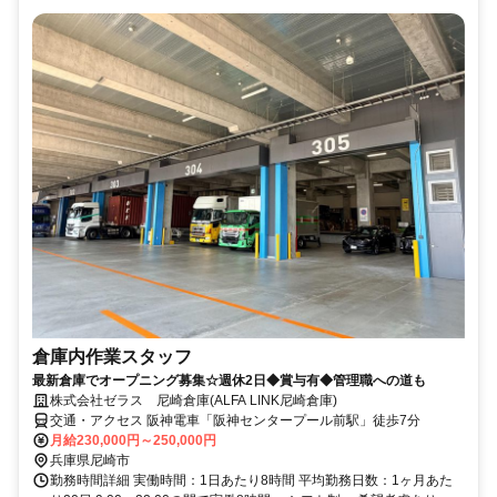
倉庫内作業スタッフ
最新倉庫でオープニング募集☆週休2日◆賞与有◆管理職への道も
株式会社ゼラス 尼崎倉庫(ALFA LINK尼崎倉庫)
交通・アクセス 阪神電車「阪神センタープール前駅」徒歩7分
月給230,000円～250,000円
兵庫県尼崎市
勤務時間詳細 実働時間：1日あたり8時間 平均勤務日数：1ヶ月あた