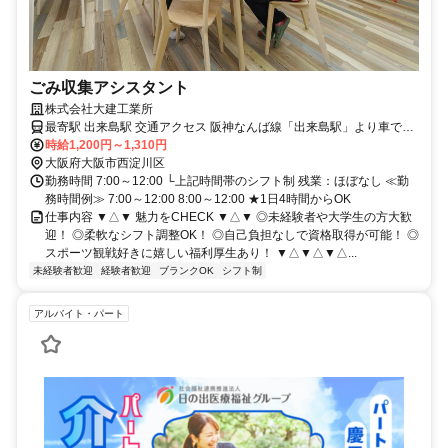
ごみ収集アシスタント
株式会社大建工業所
最寄駅 出来島駅 交通アクセス 阪神なんば線「出来島駅」より車で7
分 ★車通勤OK／バイク通勤OK（駐車場完備 「中島リサイクルセン
時給1,200円～1,310円
ター」への勤務になります
大阪府大阪市西淀川区
勤務時間 7:00～12:00 └上記時間帯のシフト制 残業：ほぼなし ≪勤
務時間例≫ 7:00～12:00 8:00～12:00 ★1日4時間からOK
仕事内容 ▼△▼ 魅力をCHECK ▼△▼ ◎未経験者や大学生の方大歓
迎！ ◎柔軟なシフト調整OK！ ◎自己負担なしで資格取得が可能！ ◎
スポーツ観戦好きに嬉しい福利厚生あり！ ▼△▼△▼△...
未経験者歓迎
経験者歓迎
ブランクOK
シフト制
アルバイト・パート