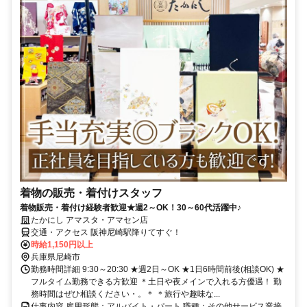
着物の販売・着付けスタッフ
着物販売・着付け経験者歓迎★週2～OK！30～60代活躍中♪
たかにし アマスタ・アマセン店
交通・アクセス 阪神尼崎駅降りてすぐ！
時給1,150円以上
兵庫県尼崎市
勤務時間詳細 9:30～20:30 ★週2日～OK ★1日6時間前後(相談OK) ★
フルタイム勤務できる方歓迎 ＊土日や夜メインで入れる方優遇！ 勤
務時間はぜひ相談ください・。＊ ＊旅行や趣味な...
仕事内容 雇用形態：アルバイト・パート 職種：その他サービス業接