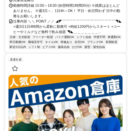
兵庫県尼崎市
勤務時間詳細 10:00～18:00 (休憩時間1時間00分) ※残業はほとんど
ありません。 ※週3日～、1日4h～OK！ 平日・休日問わず 日中の勤
務をお願いします。
仕事内容 ＼＼ POINT ／／ ◢◤￣￣￣￣￣￣￣￣￣￣￣￣￣￣￣◥◣
⭐週3日1日4時間から柔軟に勤務可 ⭐時給1200円からスタート ⭐コー
ヒーやミルクなど無料で飲み放題 ◥◣＿＿＿＿＿＿＿...
主婦・主夫歓迎
フリーター歓迎
バイク通勤OK
シフト自由
学歴不問
車通勤OK
即日勤務OK
職場見学可
ネイルOK
研修あり
在宅OK
ブランクOK
長期歓迎
駅近5分以内
シフト制
ピアスOK
服装自由
ひげOK
髪型・髪色自由
派遣社員