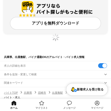
アプリを無料ダウンロード
兵庫県、出屋敷駅、バイク通勤OKのアルバイト・バイト求人情報
求人の詳細を表示
条件を追加・変更して検索
市区町村を追加・変更
関連キーワード
完全在宅ワーク 全国
シール貼り 在宅
現在地周辺
ガチャガチャ
犬カフェ
兵庫県
新着求人を受け取る
駅を追加・変更
バイトTOP
兵庫県
尼崎市
出屋敷駅
バイク通勤OKのアルバイト・
兵庫県
すべて
バイト・求人
神戸市
すべて
職種を追加・変更
JR神戸線(大阪～神戸)
東灘区
灘区
兵庫区
長田区
須磨区
垂水区
北区
中央区
西区
尼崎駅
立花駅
甲子園口駅
西宮駅
さくら夙川駅
芦屋駅
甲南山手駅
摂津本山駅
住吉駅
飲食・フードサービス
姫路市
尼崎市
明石市
西宮市
洲本市
芦屋市
伊丹市
相生市
豊岡市
加古川市
赤穂市
ホーム
マイリスト
メッセージ
マイページ
特徴を追加・変更
六甲道駅
摩耶駅
灘駅
三ノ宮駅
元町駅
神戸駅
飲食・フードサービス
すべて
ヘルプ・お問い合わせ
サイトマップ
利用規約・プライバシーポリシー