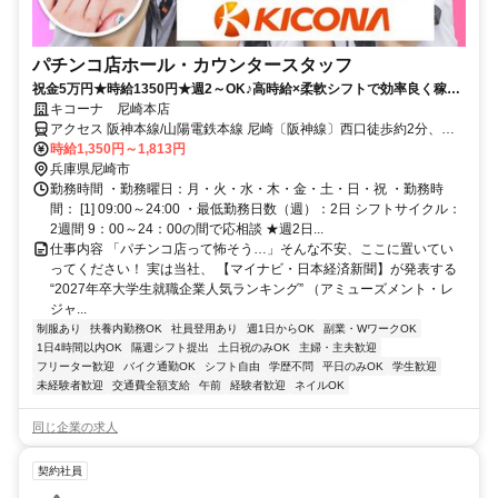
パチンコ店ホール・カウンタースタッフ
祝金5万円★時給1350円★週2～OK♪高時給×柔軟シフトで効率良く稼ご
♪ネイル・髪色自由★
キコーナ 尼崎本店
アクセス 阪神本線/山陽電鉄本線 尼崎〔阪神線〕西口徒歩約2分、阪
神本線/山陽電鉄本線 出屋敷東出口(北)徒歩約13分、阪神本線/山陽電
時給1,350円～1,813円
鉄本線 大物北出口徒歩約16分 阪神尼崎駅西口から北方面にある尼崎
兵庫県尼崎市
中央商店街入口すぐ
勤務時間 ・勤務曜日：月・火・水・木・金・土・日・祝 ・勤務時
間： [1] 09:00～24:00 ・最低勤務日数（週）：2日 シフトサイクル：
2週間 9：00～24：00の間で応相談 ★週2日...
仕事内容 「パチンコ店って怖そう…」そんな不安、ここに置いてい
ってください！ 実は当社、 【マイナビ・日本経済新聞】が発表する
“2027年卒大学生就職企業人気ランキング” （アミューズメント・レ
ジャ...
制服あり
扶養内勤務OK
社員登用あり
週1日からOK
副業・WワークOK
1日4時間以内OK
隔週シフト提出
土日祝のみOK
主婦・主夫歓迎
フリーター歓迎
バイク通勤OK
シフト自由
学歴不問
平日のみOK
学生歓迎
未経験者歓迎
交通費全額支給
午前
経験者歓迎
ネイルOK
同じ企業の求人
契約社員