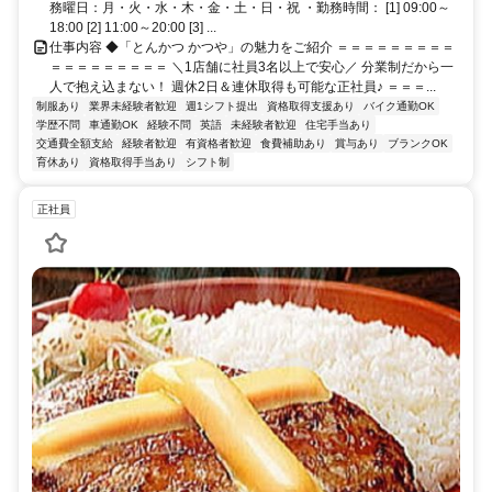
務曜日：月・火・水・木・金・土・日・祝 ・勤務時間： [1] 09:00～
18:00 [2] 11:00～20:00 [3] ...
仕事内容 ◆「とんかつ かつや」の魅力をご紹介 ＝＝＝＝＝＝＝＝＝
＝＝＝＝＝＝＝＝＝ ＼1店舗に社員3名以上で安心／ 分業制だから一
人で抱え込まない！ 週休2日＆連休取得も可能な正社員♪ ＝＝＝...
制服あり
業界未経験者歓迎
週1シフト提出
資格取得支援あり
バイク通勤OK
学歴不問
車通勤OK
経験不問
英語
未経験者歓迎
住宅手当あり
交通費全額支給
経験者歓迎
有資格者歓迎
食費補助あり
賞与あり
ブランクOK
育休あり
資格取得手当あり
シフト制
正社員