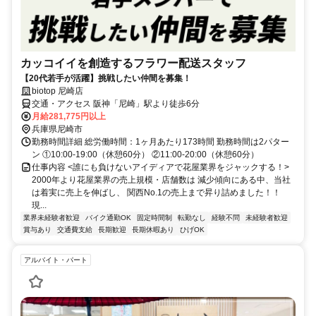
カッコイイを創造するフラワー配送スタッフ
【20代若手が活躍】挑戦したい仲間を募集！
biotop 尼崎店
交通・アクセス 阪神「尼崎」駅より徒歩6分
月給281,775円以上
兵庫県尼崎市
勤務時間詳細 総労働時間：1ヶ月あたり173時間 勤務時間は2パター
ン ①10:00-19:00（休憩60分） ②11:00-20:00（休憩60分）
仕事内容 <誰にも負けないアイディアで花屋業界をジャックする！>
2000年より花屋業界の売上規模・店舗数は 減少傾向にある中、当社
は着実に売上を伸ばし、 関西No.1の売上まで昇り詰めました！！
現...
業界未経験者歓迎
バイク通勤OK
固定時間制
転勤なし
経験不問
未経験者歓迎
賞与あり
交通費支給
長期歓迎
長期休暇あり
ひげOK
アルバイト・パート