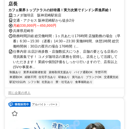
店長
カフェ業界トップクラスの好待遇！実力次第でドンドン昇進昇給！
コメダ珈琲店 阪神尼崎駅前店
交通・アクセス 阪神尼崎駅から徒歩2分
月給330,000円～450,000円
兵庫県尼崎市
勤務時間詳細 総労働時間：1ヶ月あたり176時間 店舗勤務の場合 （早
番）6:30～15:30 （遅番）14:30～23:30 実働8時間、休憩1時間 総労
働時間例：30日の暦月の場合 176時間（...
仕事内容 出店計画多数・店舗数拡大につき、店舗の要となる店長の
増員募集です！ コメダ珈琲店の業務を習得し、店長として活躍して
いただきます！ 業績や個別評価をしっかり行いますので、店長以上
(SVや事業本...
制服あり
業界未経験者歓迎
資格取得支援あり
バイク通勤OK
学歴不問
車通勤OK
経験不問
住宅手当あり
研修あり
賞与あり
ブランクOK
交通費支給
駅近5分以内
シフト制
社割あり
寮・社宅あり
食事補助あり
同じ企業の求人
アルバイト・パート