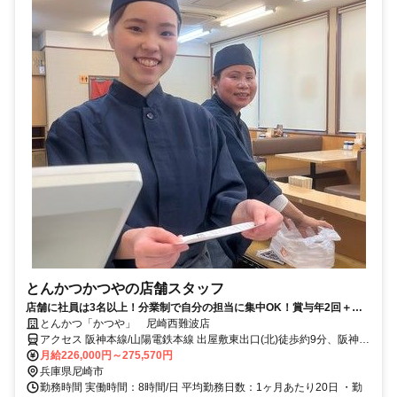
とんかつかつやの店舗スタッフ
店舗に社員は3名以上！分業制で自分の担当に集中OK！賞与年2回＋決
算賞与♪社内研修1単位取得＝月給1000円UP
とんかつ「かつや」 尼崎西難波店
アクセス 阪神本線/山陽電鉄本線 出屋敷東出口(北)徒歩約9分、阪神本
線/山陽電鉄本線 尼崎〔阪神線〕西口徒歩約17分、阪神本線/阪神なん
月給226,000円～275,570円
ば線 尼崎センタープール前北口徒歩約18分
兵庫県尼崎市
勤務時間 実働時間：8時間/日 平均勤務日数：1ヶ月あたり20日 ・勤