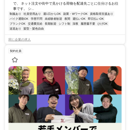
で、 ネット注文や街中で見かける荷物を配達先ごとに仕分けるお仕
事です。 シ...
制服あり
社員登用あり
週1日からOK
副業・WワークOK
資格取得支援あり
バイク通勤OK
学歴不問
未経験者歓迎
夜間
週払いOK
即日払いOK
ブランクOK
交通費支給
長期歓迎
シフト制
深夜
履歴書不要
ひげOK
送迎あり
髪型・髪色自由
同じ企業の求人
契約社員