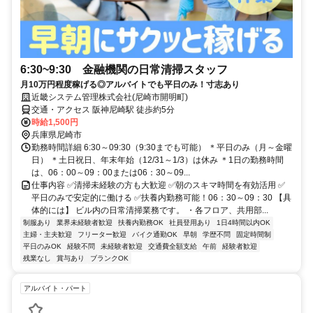
6:30~9:30 金融機関の日常清掃スタッフ
月10万円程度稼げる◎アルバイトでも平日のみ！寸志あり
近畿システム管理株式会社(尼崎市開明町)
交通・アクセス 阪神尼崎駅 徒歩約5分
時給1,500円
兵庫県尼崎市
勤務時間詳細 6:30～09:30（9:30までも可能） ＊平日のみ（月～金曜
日） ＊土日祝日、年末年始（12/31～1/3）は休み ＊1日の勤務時間
は、06：00～09：00または06：30～09...
仕事内容 ✅清掃未経験の方も大歓迎 ✅朝のスキマ時間を有効活用 ✅
平日のみで安定的に働ける ✅扶養内勤務可能！06：30～09：30 【具
体的には】 ビル内の日常清掃業務です。 ・各フロア、共用部...
制服あり
業界未経験者歓迎
扶養内勤務OK
社員登用あり
1日4時間以内OK
主婦・主夫歓迎
フリーター歓迎
バイク通勤OK
早朝
学歴不問
固定時間制
平日のみOK
経験不問
未経験者歓迎
交通費全額支給
午前
経験者歓迎
残業なし
賞与あり
ブランクOK
アルバイト・パート