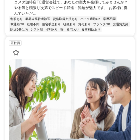
コメダ珈琲店FC運営会社で、あなたの実力を発揮してみませんか？
やる気と頑張り次第でスピード昇進・昇給が魅力です。 お客様に喜
んでいただ...
制服あり
業界未経験者歓迎
資格取得支援あり
バイク通勤OK
学歴不問
車通勤OK
経験不問
住宅手当あり
研修あり
賞与あり
ブランクOK
交通費支給
駅近5分以内
シフト制
社割あり
寮・社宅あり
食事補助あり
正社員