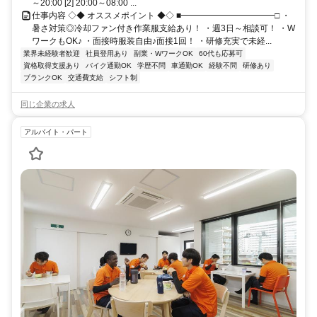
～20:00 [2] 20:00～08:00 ...
仕事内容 ◇◆ オススメポイント ◆◇ ■━━━━━━━━━━━□ ・
暑さ対策◎冷却ファン付き作業服支給あり！ ・週3日～相談可！ ・W
ワークもOK♪ ・面接時服装自由♪面接1回！ ・研修充実で未経...
業界未経験者歓迎
社員登用あり
副業・WワークOK
60代も応募可
資格取得支援あり
バイク通勤OK
学歴不問
車通勤OK
経験不問
研修あり
ブランクOK
交通費支給
シフト制
同じ企業の求人
アルバイト・パート