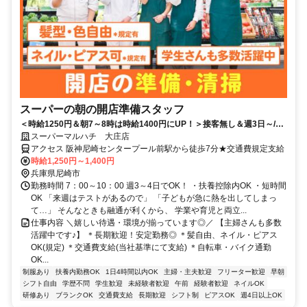
スーパーの朝の開店準備スタッフ
＜時給1250円＆朝7～8時は時給1400円にUP！＞接客無し＆週3日～/7
～10時の短時間でサクッと稼げる♪未経験歓迎！朝の時間を有効活用！|
スーパーマルハチ 大庄店
アルバイト・早朝
アクセス 阪神尼崎センタープール前駅から徒歩7分★交通費規定支給
時給1,250円～1,400円
兵庫県尼崎市
勤務時間 7：00～10：00 週3～4日でOK！ ・扶養控除内OK ・短時間
OK 「来週はテストがあるので」 「子どもが急に熱を出してしまっ
て…」 そんなときも融通が利くから、 学業や育児と両立...
仕事内容 ＼嬉しい待遇・環境が揃っています◎／ 【主婦さんも多数
活躍中です♪】 ＊長期歓迎！安定勤務◎ ＊髪自由、ネイル・ピアス
OK(規定) ＊交通費支給(当社基準にて支給) ＊自転車・バイク通勤
OK...
制服あり
扶養内勤務OK
1日4時間以内OK
主婦・主夫歓迎
フリーター歓迎
早朝
シフト自由
学歴不問
学生歓迎
未経験者歓迎
午前
経験者歓迎
ネイルOK
研修あり
ブランクOK
交通費支給
長期歓迎
シフト制
ピアスOK
週4日以上OK