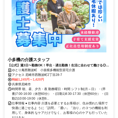
小多機の介護スタッフ
【公式】週3日〜勤務OK！早出・遅出勤務！生活に合わせて働ける◎／
日の出医療福祉グループ
ゆとり庵西難波町 小規模多機能型居宅介護
アクセス 尼崎市西難波町2丁目28-7
時給1,245円～1,420円
兵庫県尼崎市
時間帯 朝、昼、夕方・夜 勤務曜日・時間 シフト制(月～日） ・(早
番)7:00‐16:00（休憩60分） ・(日勤1)8:30‐17:30（休憩60分） ・(日
勤2)10:00‐19:00（休憩6...
仕事情報 ● 仕事内容 介護を必要とするお客様が、住み慣れた場所で
快適に過ごせるよ うに「訪問」「通い」「泊り」の３つの機能を利
用して、身体的 なケアだけでなく、お客様の心のケアも行っていた
だけるお...