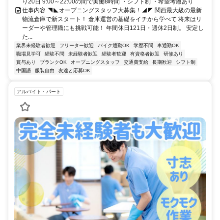
り20日 9:00～22:00の間で実働8時間 ・シフト制 ・希望考慮あり
仕事内容 ◥◣オープニングスタッフ大募集！◢◤ 関西最大級の最新
物流倉庫で新スタート！ 倉庫運営の基礎をイチから学べて 将来はリ
ーダーや管理職にも挑戦可能！ 年間休日121日・週休2日制。 安定し
た...
業界未経験者歓迎
フリーター歓迎
バイク通勤OK
学歴不問
車通勤OK
職場見学可
経験不問
未経験者歓迎
経験者歓迎
有資格者歓迎
研修あり
賞与あり
ブランクOK
オープニングスタッフ
交通費支給
長期歓迎
シフト制
中国語
服装自由
友達と応募OK
アルバイト・パート