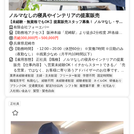
ノルマなしの寝具やインテリアの提案販売
【未経験・無資格でもOK】提案販売スタッフ募集！ ノルマなし・サポ
ートありで未経験も安心！インセンティブで収入UPも
有限会社フォーエバー
【勤務地アクセス】 阪神本線「尼崎駅」より徒歩2分程度 JR各線
「尼崎駅」より車で7分程度 阪急各線「塚口駅」より車で16分程度
月給300,000円～500,000円
〇車・マイカー通勤OK 〇バイク通勤OK
兵庫県尼崎市
【勤務時間】 ・12:00～20:00（休憩60分） ※実働7時間 ※日勤のみ
（夜勤なし） ※残業少なめ（月平均10時間以下）
【雇用形態】 正社員 【職種】 ノルマなしの寝具やインテリアの提案
販売 【仕事内容】 ＼営業未経験OK！イチからスタートできる／ 「売
る営業」ではなく、お客様に寄り添うアドバイザーのお仕事です。...
業界未経験者歓迎
主婦・主夫歓迎
フリーター歓迎
学歴不問
固定時間制
職場見学可
転勤なし
経験不問
未経験者歓迎
経験者歓迎
ネイルOK
研修あり
ブランクOK
交通費支給
駅近5分以内
シフト制
履歴書不要
寮・社宅あり
入社祝い金あり
髪型・髪色自由
正社員