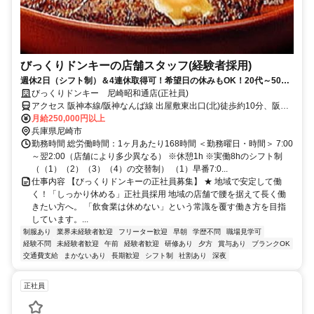
びっくりドンキーの店舗スタッフ(経験者採用)
週休2日（シフト制）＆4連休取得可！希望日の休みもOK！20代～50代
活躍中！産休･育休制度有！車・バイク通勤OK！
びっくりドンキー 尼崎昭和通店(正社員)
アクセス 阪神本線/阪神なんば線 出屋敷東出口(北)徒歩約10分、阪神
本線/阪神なんば線 尼崎〔阪神線〕西口徒歩約14分、阪神本線/山陽電
月給250,000円以上
鉄本線 尼崎センタープール前北口徒歩約20分
兵庫県尼崎市
勤務時間 総労働時間：1ヶ月あたり168時間 ＜勤務曜日・時間＞ 7:00
～翌2:00（店舗により多少異なる） ※休憩1h ※実働8hのシフト制
（（1）（2）（3）（4）の交替制） （1）早番7:0...
仕事内容 【びっくりドンキーの正社員募集】 ★ 地域で安定して働
く！「しっかり休める」正社員採用 地域の店舗で腰を据えて長く働
きたい方へ。 「飲食業は休めない」という常識を覆す働き方を目指
しています。...
制服あり
業界未経験者歓迎
フリーター歓迎
早朝
学歴不問
職場見学可
経験不問
未経験者歓迎
午前
経験者歓迎
研修あり
夕方
賞与あり
ブランクOK
交通費支給
まかないあり
長期歓迎
シフト制
社割あり
深夜
正社員