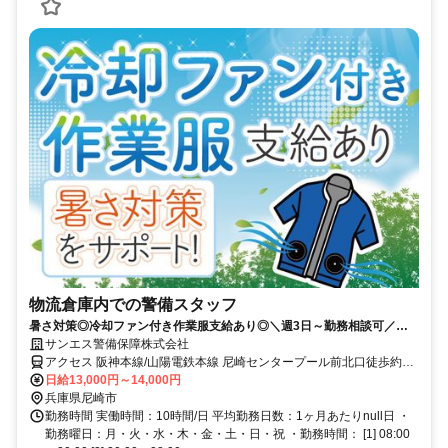
物流倉庫内での警備スタッフ
暑さ対策◎冷却ファン付き作業服支給あり◎＼週3日～勤務相談可／高
日給1万3千円以上！WワークOK♪
サンエス警備保障株式会社
アクセス 阪神本線/山陽電鉄本線 尼崎センタープール前北口徒歩約16
分、阪神本線/阪神なんば線 出屋敷東出口(南)徒歩約20分、阪神武庫
日給13,000円～14,000円
川線 武庫川東口2徒歩約27分 阪神尼崎センタープール前駅から徒歩
兵庫県尼崎市
約8分 ※車・バイク・自転車通勤OK(駐車場・駐輪場アリ)
勤務時間 実働時間：10時間/日 平均勤務日数：1ヶ月あたりnull日 ・
勤務曜日：月・火・水・木・金・土・日・祝 ・勤務時間： [1] 08:00