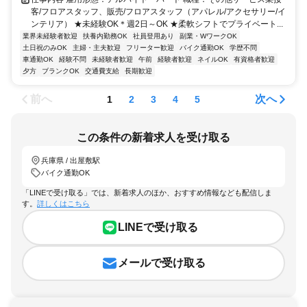
客/フロアスタッフ、販売/フロアスタッフ（アパレル/アクセサリー/イ
ンテリア） ★未経験OK＊週2日～OK ★柔軟シフトでプライベート...
業界未経験者歓迎
扶養内勤務OK
社員登用あり
副業・WワークOK
土日祝のみOK
主婦・主夫歓迎
フリーター歓迎
バイク通勤OK
学歴不問
車通勤OK
経験不問
未経験者歓迎
午前
経験者歓迎
ネイルOK
有資格者歓迎
夕方
ブランクOK
交通費支給
長期歓迎
前へ
次へ
1
2
3
4
5
この条件の新着求人を受け取る
兵庫県 / 出屋敷駅
バイク通勤OK
「LINEで受け取る」では、新着求人のほか、おすすめ情報なども配信しま
す。
詳しくはこちら
LINEで受け取る
メールで受け取る