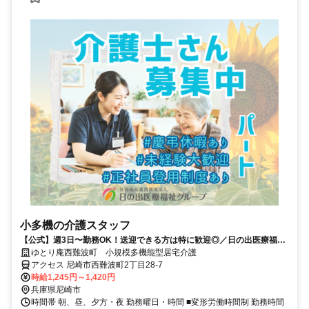
小多機の介護スタッフ
【公式】週3日〜勤務OK！送迎できる方は特に歓迎◎／日の出医療福祉
グループ
ゆとり庵西難波町 小規模多機能型居宅介護
アクセス 尼崎市西難波町2丁目28-7
時給1,245円～1,420円
兵庫県尼崎市
時間帯 朝、昼、夕方・夜 勤務曜日・時間 ■変形労働時間制 勤務時間