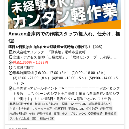
Amazon倉庫内での作業スタッフ(棚入れ、仕分け、梱
包)
曜日や日数は自由自在★未経験可★高時給で稼げる！【005】
株式会社エヌテック 「勤務地」尼崎市道意町
交通・アクセス 阪神「出屋敷駅」、「尼崎センタープール前駅」よ
り徒歩13分 ※無料送迎バスあり！JR尼崎駅～バス30分、阪急西宮北
時給1,350円～1,688円
口駅～バス30分、 JR三ノ宮駅～バス40分
兵庫県尼崎市
勤務時間詳細 (1)8:00～17:00（8ｈ） (2)9:00～18:00（8ｈ）
(3)12:00～21:00（8ｈ） (4)8:00～13:00（5ｈ） (5)9:00～14:00（5
ｈ） (6...
仕事内容 ⭐アピールポイント ￣V￣￣￣￣￣￣￣￣￣￣ ✅選べるシフ
ト多数！ →7パターンのシフトをご準備！ 曜日も自由自在♪ 希望シフ
トで働けます！！ ✅週3日～勤務ＯＫ♪ →毎週ごとのシフト申告...
業界未経験者歓迎
短期（3ヵ月以内）
副業・WワークOK
1日4時間以内OK
主婦・主夫歓迎
フリーター歓迎
学歴不問
平日のみOK
学生歓迎
経験不問
未経験者歓迎
午前
経験者歓迎
夜間
夕方
ブランクOK
交通費支給
長期歓迎
フルタイム歓迎
週2・3日からOK