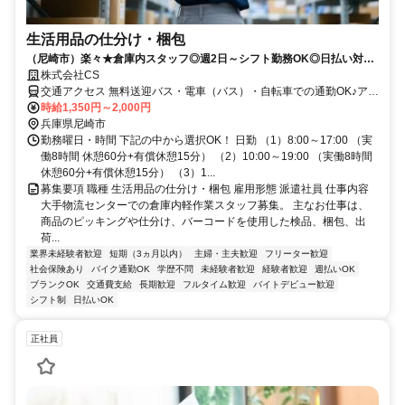
生活用品の仕分け・梱包
（尼崎市）楽々★倉庫内スタッフ◎週2日～シフト勤務OK◎日払い対応
◎履歴書不要◎無料送迎バスあり
株式会社CS
交通アクセス 無料送迎バス・電車（バス）・自転車での通勤OK♪アク
セス便利♪ 下記駅から無料送迎バスが出ています！ ★JR・阪神の尼
時給1,350円～2,000円
崎駅・阪急十三駅 阪神なんば線・阪神本線「尼崎」駅より自転車12
兵庫県尼崎市
分 阪神本線・阪神本線「武庫川」駅よりバイク11分 大阪メトロ中央
勤務曜日・時間 下記の中から選択OK！ 日勤 （1）8:00～17:00 （実
線「弁天町」駅 バイク17分 ＪＲゆめ咲線「ユニバーサルシティ駅」
働8時間 休憩60分+有償休憩15分） （2）10:00～19:00 （実働8時間
駅 バイク23分
休憩60分+有償休憩15分） （3）1...
募集要項 職種 生活用品の仕分け・梱包 雇用形態 派遣社員 仕事内容
大手物流センターでの倉庫内軽作業スタッフ募集。 主なお仕事は、
商品のピッキングや仕分け、バーコードを使用した検品、梱包、出
荷...
業界未経験者歓迎
短期（3ヵ月以内）
主婦・主夫歓迎
フリーター歓迎
社会保険あり
バイク通勤OK
学歴不問
未経験者歓迎
経験者歓迎
週払いOK
ブランクOK
交通費支給
長期歓迎
フルタイム歓迎
バイトデビュー歓迎
シフト制
日払いOK
正社員