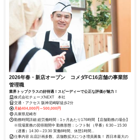
2026年春・新店オープン コメダFC16店舗の事業部
管理職
業界トップクラスの好待遇！スピーディーで公正な評価が魅力！
株式会社チェーズNEXT 本社
交通・アクセス 阪神尼崎駅徒歩2分
月給404,000円～500,000円
兵庫県尼崎市
勤務時間詳細 総労働時間：1ヶ月あたり176時間 【店舗勤務の場合】
※現場業務の習得期間中 勤務形態：シフト制 （早番）6:30～15:30
（遅番）14:30～23:30 実働8時間、休憩1時間...
仕事内容 出店計画多数、店舗数拡大につき増員募集！ 西日本最大の