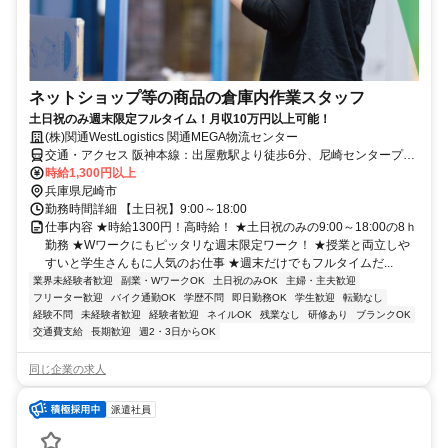
ネットショップ等の商品の倉庫内作業スタッフ
土日祝のみ週末限定フルタイム！月収10万円以上可能！
(株)関通WestLogistics 関通MEGA物流センター
交通・アクセス 阪神本線：出屋敷駅より徒歩6分、尼崎センタープー
ル前駅より徒歩14分
時給1,300円以上
兵庫県尼崎市
勤務時間詳細 【土日祝】9:00～18:00
仕事内容 ★時給1300円！高時給！ ★土日祝のみの9:00～18:00の8ｈ
勤務 ★Wワークにもピッタリな週末限定ワーク！ ★授業と両立しや
すいと学生さんもに人気のお仕事 ★週末だけでもフルタイムだ...
業界未経験者歓迎
副業・WワークOK
土日祝のみOK
主婦・主夫歓迎
フリーター歓迎
バイク通勤OK
学歴不問
即日勤務OK
学生歓迎
転勤なし
経験不問
未経験者歓迎
経験者歓迎
ネイルOK
残業なし
研修あり
ブランクOK
交通費支給
長期歓迎
週2・3日からOK
同じ企業の求人
派遣社員