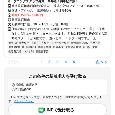
オープニングスタッフ募集！高時給！簡単軽作業！
兵庫県尼崎市西向島(派遣先) 株式会社ロフティー/OB10024707
交通・アクセス 「出屋敷駅」より徒歩10分
時給1,350円～1,687円
兵庫県尼崎市
勤務時間詳細 8:30 〜 17:30（実働8時間）
仕事内容 ✨ おすすめPOINT 未経験OKのオープニング！ 難しい作業
なし。新しい仲間とスタートできます。 時給1,350円！ 軽作業でも高
時給スタートが可能です。 選べる休日！ シフト制ですが、土...
業界未経験者歓迎
主婦・主夫歓迎
フリーター歓迎
給料前払いOK
学歴不問
車通勤OK
即日勤務OK
職場見学可
経験不問
未経験者歓迎
即日払いOK
交通費支給
シフト制
履歴書不要
前へ
次へ
1
2
3
4
5
この条件の新着求人を受け取る
兵庫県 / 出屋敷駅
即日勤務OK
「LINEで受け取る」では、新着求人のほか、おすすめ情報なども配信しま
す。
詳しくはこちら
LINEで受け取る