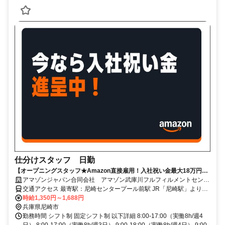
仕分けスタッフ 日勤
【オープニングスタッフ★Amazon直接雇用！入社祝い金最大18万円】
髪型・髪色自由＊未経験OK！長期で安定雇用可能！
アマゾンジャパン合同会社 アマゾン武庫川フルフィルメントセンタ
ー
交通アクセス 最寄駅：尼崎センタープール前駅 JR「尼崎駅」よりシ
ャトルバス約30分 阪急「西宮北口駅」よりシャトルバス約30分
時給1,350円～1,688円
JR「三ノ宮駅」よりシャトルバス約40分 ※シャトルバス運行あり ※
兵庫県尼崎市
自転車通勤可 ※自動車通勤可 ※バイク通勤不可
勤務時間 シフト制 固定シフト制 以下詳細 8:00-17:00（実働8h/週4