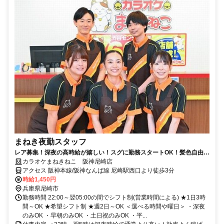
まねき夜勤スタッフ
レア募集！深夜の高時給が嬉しい！スグに勤務スタートOK！髪色自由ピ
アスOK！未経験歓迎！週2～OK！
カラオケまねきねこ 阪神尼崎店
アクセス 阪神本線/阪神なんば線 尼崎駅西口より徒歩3分
時給1,450円
兵庫県尼崎市
勤務時間 22:00～翌05:00の間でシフト制(営業時間による) ★1日3時
間～OK ★希望シフト制 ★週2日～OK ＜選べる時間や曜日＞ ・深夜
のみOK ・早朝のみOK ・土日祝のみOK ・平...