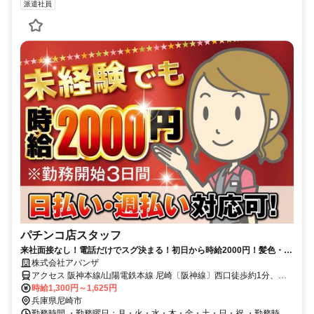
派遣社員
パチンコ店スタッフ
来社面接なし！電話だけでスグ決まる！初日から時給2000円！髪色・ネ
イル自由♪10～30代が多い職場
株式会社アバンザ
アクセス 阪神本線/山陽電鉄本線 尼崎〔阪神線〕西口徒歩約1分、阪
神本線 大物南出口徒歩約13分、阪神本線 大物南出口徒歩約13分 【勤
時給1,300円～1,625円
務地】阪神「尼崎」駅周辺 ☆交通費全額
兵庫県尼崎市
勤務時間 ・勤務曜日：月・火・水・木・金・土・日・祝 ・勤務時