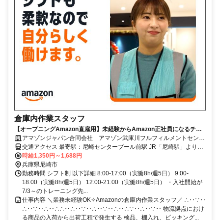
倉庫内作業スタッフ
【オープニングAmazon直雇用】未経験からAmazon正社員になるチャ
アマゾンジャパン合同会社 アマゾン武庫川フルフィルメントセンタ
ンス！ 入社祝い金“最大18万円”の特別キャンペーン実施中◎髪色自由◎
ー
交通アクセス 最寄駅：尼崎センタープール前駅 JR「尼崎駅」よりシ
ャトルバス約30分 阪急「西宮北口駅」よりシャトルバス約30分
時給1,350円～1,688円
JR「三ノ宮駅」よりシャトルバス約40分 ※シャトルバス運行あり ※
兵庫県尼崎市
自転車通勤可 ※自動車通勤可 ※バイク通勤不可
勤務時間 シフト制 以下詳細 8:00-17:00（実働8h/週5日） 9:00-
18:00（実働8h/週5日） 12:00-21:00（実働8h/週5日） ・入社開始が
7/3～のトレーニング先...
仕事内容 ＼業務未経験OK✧Amazonの倉庫内作業スタッフ／ ∴‥∵‥
∴‥∵‥∴‥∴∴‥∴‥∵‥∴‥∵‥∴‥∴∵‥∴‥∵‥ 物流拠点におけ
る商品の入荷から出荷工程で発生する 検品、棚入れ、ピッキング...