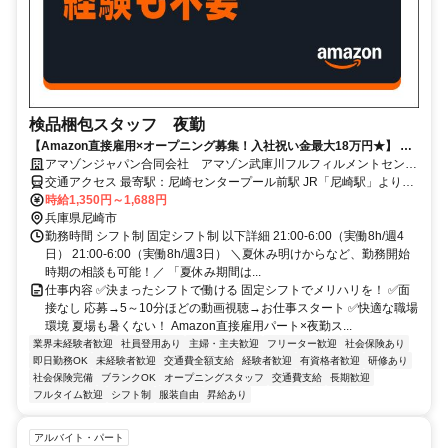
検品梱包スタッフ 夜勤
【Amazon直接雇用×オープニング募集！入社祝い金最大18万円★】 髪
型・髪色自由＊未経験OK！長期で安定雇用可能！時給UP！
アマゾンジャパン合同会社 アマゾン武庫川フルフィルメントセンタ
ー
交通アクセス 最寄駅：尼崎センタープール前駅 JR「尼崎駅」よりシ
ャトルバス約30分 阪急「西宮北口駅」よりシャトルバス約30分
時給1,350円～1,688円
JR「三ノ宮駅」よりシャトルバス約40分 ※シャトルバス運行あり ※
兵庫県尼崎市
自転車通勤可 ※自動車通勤可 ※バイク通勤不可
勤務時間 シフト制 固定シフト制 以下詳細 21:00-6:00（実働8h/週4
日） 21:00-6:00（実働8h/週3日） ＼夏休み明けからなど、勤務開始
時期の相談も可能！／ 「夏休み期間は...
仕事内容 ✅決まったシフトで働ける 固定シフトでメリハリを！ ✅面
接なし 応募→5～10分ほどの動画視聴→お仕事スタート ✅快適な職場
環境 夏場も暑くない！ Amazon直接雇用パート×夜勤ス...
業界未経験者歓迎
社員登用あり
主婦・主夫歓迎
フリーター歓迎
社会保険あり
即日勤務OK
未経験者歓迎
交通費全額支給
経験者歓迎
有資格者歓迎
研修あり
社会保険完備
ブランクOK
オープニングスタッフ
交通費支給
長期歓迎
フルタイム歓迎
シフト制
服装自由
昇給あり
アルバイト・パート