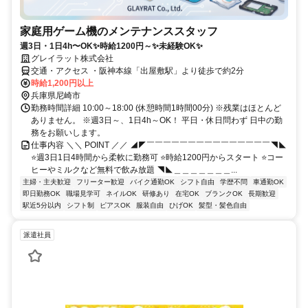
家庭用ゲーム機のメンテナンススタッフ
週3日・1日4h〜OK✨時給1200円～✨未経験OK✨
グレイラット株式会社
交通・アクセス ・阪神本線「出屋敷駅」より徒歩で約2分
時給1,200円以上
兵庫県尼崎市
勤務時間詳細 10:00～18:00 (休憩時間1時間00分) ※残業はほとんど
ありません。 ※週3日～、1日4h～OK！ 平日・休日問わず 日中の勤
務をお願いします。
仕事内容 ＼＼ POINT ／／ ◢◤￣￣￣￣￣￣￣￣￣￣￣￣￣￣￣◥◣
⭐週3日1日4時間から柔軟に勤務可 ⭐時給1200円からスタート ⭐コー
ヒーやミルクなど無料で飲み放題 ◥◣＿＿＿＿＿＿＿...
主婦・主夫歓迎
フリーター歓迎
バイク通勤OK
シフト自由
学歴不問
車通勤OK
即日勤務OK
職場見学可
ネイルOK
研修あり
在宅OK
ブランクOK
長期歓迎
駅近5分以内
シフト制
ピアスOK
服装自由
ひげOK
髪型・髪色自由
派遣社員