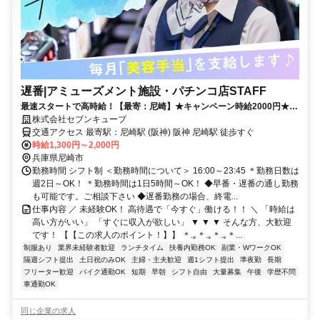
遅番|アミューズメント施設・パチンコ店STAFF
最速スタートで高時給！【最寄：尼崎】★キャンペーン時給2000円★週
2日～＆土日祝休み＆短時間も可能
株式会社セブンキューブ
交通アクセス 最寄駅：尼崎駅 (阪神) 阪神 尼崎駅 徒歩すぐ
時給1,300円～2,000円
兵庫県尼崎市
勤務時間 シフト制 ＜勤務時間について＞ 16:00～23:45 ＊勤務日数は
週2日～OK！ ＊勤務時間は1日5時間～OK！ ◆早番・遅番の通し勤務
も可能です。ご相談下さい ◆遅番勤務の場合、終電...
仕事内容 ／ 未経験OK！ 高待遇で「今すぐ」働ける！！ ＼ 「時給は
高い方がいい」 「すぐに収入が欲しい」 ▼ ▼ ▼ そんな方、大歓迎
です！ 【【この求人のポイント！】】 ＊.｡＊.｡＊.｡＊...
制服あり
業界未経験者歓迎
ランチタイム
扶養内勤務OK
副業・WワークOK
隔週シフト提出
土日祝のみOK
主婦・主夫歓迎
週1シフト提出
準夜勤
長期
フリーター歓迎
バイク通勤OK
短期
早朝
シフト自由
大量募集
午後
学歴不問
車通勤OK
同じ企業の求人