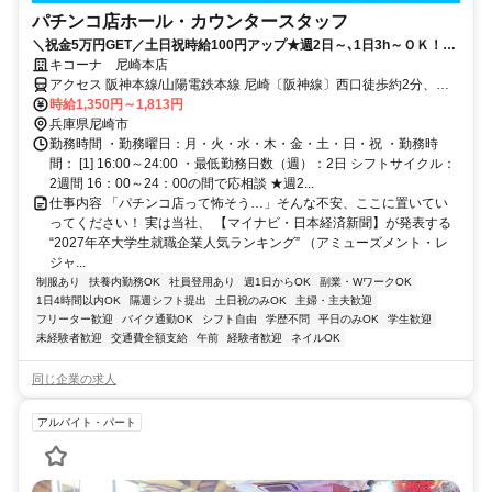
パチンコ店ホール・カウンタースタッフ
＼祝金5万円GET／土日祝時給100円アップ★週2日～､1日3h～ＯＫ！柔
軟シフトで私生活との両立◎
キコーナ 尼崎本店
アクセス 阪神本線/山陽電鉄本線 尼崎〔阪神線〕西口徒歩約2分、阪
神本線/山陽電鉄本線 出屋敷東出口(北)徒歩約13分、阪神本線/山陽電
時給1,350円～1,813円
鉄本線 大物北出口徒歩約16分 阪神尼崎駅西口から北方面にある尼崎
兵庫県尼崎市
中央商店街入口すぐ
勤務時間 ・勤務曜日：月・火・水・木・金・土・日・祝 ・勤務時
間： [1] 16:00～24:00 ・最低勤務日数（週）：2日 シフトサイクル：
2週間 16：00～24：00の間で応相談 ★週2...
仕事内容 「パチンコ店って怖そう…」そんな不安、ここに置いてい
ってください！ 実は当社、 【マイナビ・日本経済新聞】が発表する
“2027年卒大学生就職企業人気ランキング” （アミューズメント・レ
ジャ...
制服あり
扶養内勤務OK
社員登用あり
週1日からOK
副業・WワークOK
1日4時間以内OK
隔週シフト提出
土日祝のみOK
主婦・主夫歓迎
フリーター歓迎
バイク通勤OK
シフト自由
学歴不問
平日のみOK
学生歓迎
未経験者歓迎
交通費全額支給
午前
経験者歓迎
ネイルOK
同じ企業の求人
アルバイト・パート