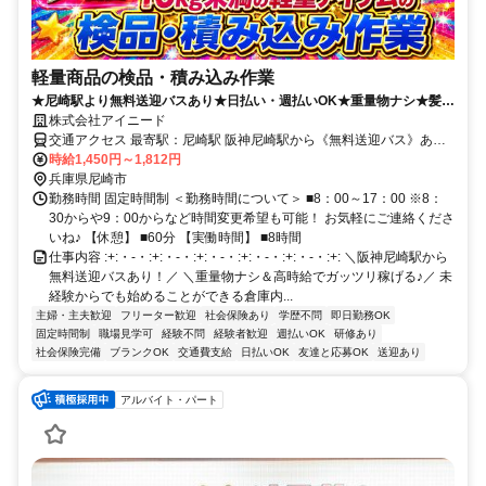
軽量商品の検品・積み込み作業
★尼崎駅より無料送迎バスあり★日払い・週払いOK★重量物ナシ★髪
型・髪色自由★働く時間の相談OK★車・バイク・自転車通勤もOK★倉
株式会社アイニード
庫内シンプル軽作業★
交通アクセス 最寄駅：尼崎駅 阪神尼崎駅から《無料送迎バス》あ
り、車で約5分、自転車で約7分 ＊車通勤OK,バイク通勤OK
時給1,450円～1,812円
兵庫県尼崎市
勤務時間 固定時間制 ＜勤務時間について＞ ■8：00～17：00 ※8：
30からや9：00からなど時間変更希望も可能！ お気軽にご連絡くださ
いね♪ 【休憩】 ■60分 【実働時間】 ■8時間
仕事内容 :+:・-・:+:・-・:+:・-・:+:・-・:+:・-・:+: ＼阪神尼崎駅から
無料送迎バスあり！／ ＼重量物ナシ＆高時給でガッツリ稼げる♪／ 未
経験からでも始めることができる倉庫内...
主婦・主夫歓迎
フリーター歓迎
社会保険あり
学歴不問
即日勤務OK
固定時間制
職場見学可
経験不問
経験者歓迎
週払いOK
研修あり
社会保険完備
ブランクOK
交通費支給
日払いOK
友達と応募OK
送迎あり
アルバイト・パート