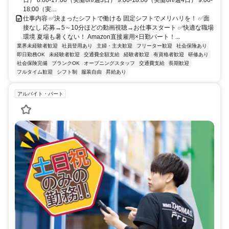
日） 8:00-17:00（実働8h/週3日） 9:00-18:00（実働8h/週4日） 9:00-
18:00（実...
仕事内容 ✅決まったシフトで働ける 固定シフトでメリハリを！ ✅面
接なし 応募→5～10分ほどの動画視聴→お仕事スタート ✅快適な職場
環境 夏場も暑くない！ Amazon直接雇用×日勤パート！...
業界未経験者歓迎
社員登用あり
主婦・主夫歓迎
フリーター歓迎
社会保険あり
即日勤務OK
未経験者歓迎
交通費全額支給
経験者歓迎
有資格者歓迎
研修あり
社会保険完備
ブランクOK
オープニングスタッフ
交通費支給
長期歓迎
フルタイム歓迎
シフト制
服装自由
昇給あり
アルバイト・パート