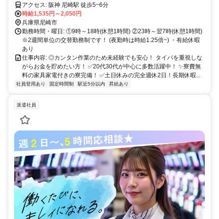
アクセス: 阪神 尼崎駅 徒歩5~6分
時給1,535円～2,050円
兵庫県尼崎市
勤務時間・曜日: ①9時～18時(休憩1時間) ②23時～翌7時(休憩1時間)
※2週間単位の交替勤務制です！ (夜勤時は時給1.25倍~) ・有給休暇
あり
仕事内容: ◎カンタン作業のため未経験でも安心！ タイパを重視しな
がらお金を貯めたい方！ ✅20代30代が中心に多数活躍中！ ✨寮費無
料の家具家電付きの寮完備！ ✅土日休みの完全週休2日！長期休暇...
社員登用あり
固定時間制
駅近5分以内
昇給あり
派遣社員