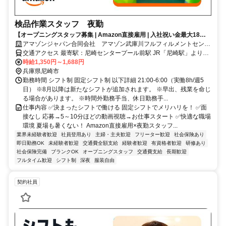
検品作業スタッフ 夜勤
【オープニングスタッフ募集 | Amazon直接雇用 | 入社祝い金最大18万
円★】 朝弱いなら夜働くのもアリ？勤続期間によって昇給アリ♪長期で
アマゾンジャパン合同会社 アマゾン武庫川フルフィルメントセンタ
安定！
ー
交通アクセス 最寄駅：尼崎センタープール前駅 JR「尼崎駅」よりシ
ャトルバス約30分 阪急「西宮北口駅」よりシャトルバス約30分
時給1,350円～1,688円
JR「三ノ宮駅」よりシャトルバス約40分 ※シャトルバス運行あり ※
兵庫県尼崎市
自転車通勤可 ※自動車通勤可 ※バイク通勤不可
勤務時間 シフト制 固定シフト制 以下詳細 21:00-6:00（実働8h/週5
日） ※8月以降は新たなシフトが追加されます。 ※早出、残業を命じ
る場合があります。 ※時間外勤務手当、休日勤務手...
仕事内容 ✅決まったシフトで働ける 固定シフトでメリハリを！ ✅面
接なし 応募→5～10分ほどの動画視聴→お仕事スタート ✅快適な職場
環境 夏場も暑くない！ Amazon直接雇用×夜勤スタッフ...
業界未経験者歓迎
社員登用あり
主婦・主夫歓迎
フリーター歓迎
社会保険あり
即日勤務OK
未経験者歓迎
交通費全額支給
経験者歓迎
有資格者歓迎
研修あり
社会保険完備
ブランクOK
オープニングスタッフ
交通費支給
長期歓迎
フルタイム歓迎
シフト制
深夜
服装自由
契約社員