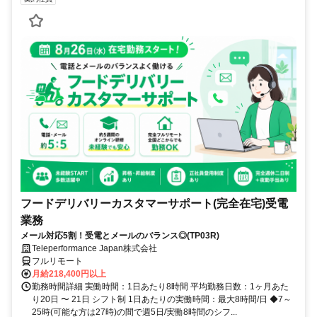
フードデリバリーカスタマーサポート(完全在宅)受電
業務
メール対応5割！受電とメールのバランス◎(TP03R)
Teleperformance Japan株式会社
フルリモート
月給218,400円以上
勤務時間詳細 実働時間：1日あたり8時間 平均勤務日数：1ヶ月あた
り20日 〜 21日 シフト制 1日あたりの実働時間：最大8時間/日 ◆7～
25時(可能な方は27時)の間で週5日/実働8時間のシフ...