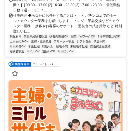
間： [1] 09:30～17:00 [2] 16:30～23:30 [3] 17:00～23:30 ・最低勤務
日数（週）：2日 ＊...
仕事内容 ◆あなたにお任せすることは・・・ パチンコ店でのホー
ル・カウンター業務をお願いします。 ・レジ・景品交換などのカウ
ンター業務 ・接客やお客様のサポート ・遊技台の拭き掃除 など 特別
難しい仕...
制服あり
業界未経験者歓迎
扶養内勤務OK
副業・WワークOK
1日4時間以内OK
土日祝のみOK
主婦・主夫歓迎
フリーター歓迎
シフト自由
学歴不問
即日勤務OK
学生歓迎
転勤なし
経験不問
未経験者歓迎
交通費全額支給
経験者歓迎
ネイルOK
週払いOK
即日払いOK
アルバイト・パート