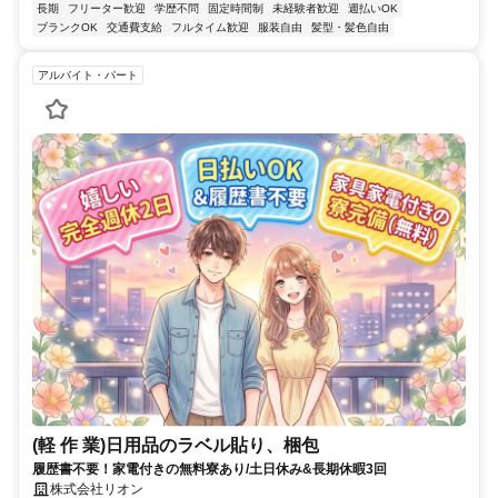
長期
フリーター歓迎
学歴不問
固定時間制
未経験者歓迎
週払いOK
ブランクOK
交通費支給
フルタイム歓迎
服装自由
髪型・髪色自由
アルバイト・パート
(軽 作 業)日用品のラベル貼り、梱包
履歴書不要！家電付きの無料寮あり/土日休み&長期休暇3回
株式会社リオン