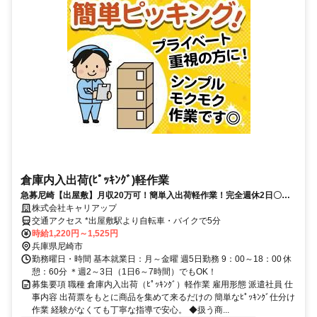
倉庫内入出荷(ﾋﾟｯｷﾝｸﾞ)軽作業
急募尼崎【出屋敷】月収20万可！簡単入出荷軽作業！完全週休2日〇即
日勤務可・週払い可☆出張面接実施！
株式会社キャリアップ
交通アクセス *出屋敷駅より自転車・バイクで5分
時給1,220円～1,525円
兵庫県尼崎市
勤務曜日・時間 基本就業日：月～金曜 週5日勤務 9：00～18：00 休
憩：60分 ＊週2～3日（1日6～7時間）でもOK！
募集要項 職種 倉庫内入出荷（ﾋﾟｯｷﾝｸﾞ）軽作業 雇用形態 派遣社員 仕
事内容 出荷票をもとに商品を集めて来るだけの 簡単なﾋﾟｯｷﾝｸﾞ仕分け
作業 経験がなくても丁寧な指導で安心。 ◆扱う商...