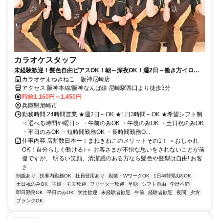
カラオケスタッフ
未経験歓迎！髪色自由ピアスOK！朝～深夜OK！週2日～働き方イロイ
ロ！まねきねこで楽しく稼ご～！
カラオケまねきねこ 阪神尼崎店
アクセス 阪神本線/阪神なんば線 尼崎駅西口より徒歩3分
時給1,160円～1,450円
兵庫県尼崎市
勤務時間 24時間営業 ★週2日～OK ★1日3時間～OK ★希望シフト制
＜選べる時間や曜日＞ ・午前のみOK ・午後のみOK ・土日祝のみOK
・平日のみOK ・短時間勤務OK ・長時間勤務O...
仕事内容 店舗数日本一！まねきねこのメリットその1！ ＜おしゃれ
OK！自分らしく働ける♪＞ お客さまが不快な思いをされないことが前
提ですが、 明るい笑顔、清潔感のある方なら髪色や髪型は自由! お客
さ...
制服あり
扶養内勤務OK
社員登用あり
副業・WワークOK
1日4時間以内OK
土日祝のみOK
主婦・主夫歓迎
フリーター歓迎
早朝
シフト自由
学歴不問
即日勤務OK
平日のみOK
学生歓迎
未経験者歓迎
午前
経験者歓迎
夜間
夕方
ブランクOK