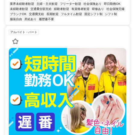
業界未経験者歓迎
主婦・主夫歓迎
フリーター歓迎
社会保険あり
即日勤務OK
未経験者歓迎
交通費全額支給
経験者歓迎
有資格者歓迎
研修あり
社会保険完備
ブランクOK
交通費支給
長期歓迎
フルタイム歓迎
固定シフト制
シフト制
服装自由
昇給あり
履歴書不要
アルバイト・パート