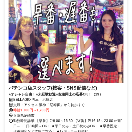
パチンコ店スタッフ(接客・SNS配信など)
⭐オシャレ自由！⭐未経験歓迎⭐友達同士の応募OK！（19）
BELLAGIO Plus 尼崎店
交通・アクセス 阪神「尼崎駅」から徒歩すぐ
時給1,300円～1,700円
兵庫県尼崎市
勤務時間詳細 【早番】⏰9:00～16:30 【遅番】⏰16:15～23:00 ⏩週1
日～・1日3時間～OK！ ⏩平日のみ・土日祝のみOK！ ⏩早番固定・
遅番固定など柔軟に対応！ ⏩レギュラー勤務歓...