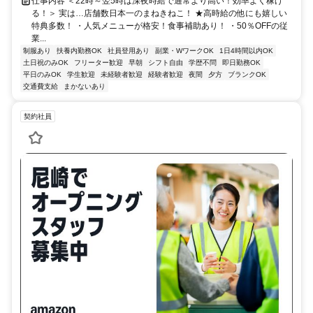
仕事内容 ＜22時～翌5時は深夜時給で通常より高い！効率よく稼げ
る！＞ 実は…店舗数日本一のまねきねこ！ ★高時給の他にも嬉しい
特典多数！ ・人気メニューが格安！食事補助あり！ ・50％OFFの従
業...
制服あり
扶養内勤務OK
社員登用あり
副業・WワークOK
1日4時間以内OK
土日祝のみOK
フリーター歓迎
早朝
シフト自由
学歴不問
即日勤務OK
平日のみOK
学生歓迎
未経験者歓迎
経験者歓迎
夜間
夕方
ブランクOK
交通費支給
まかないあり
契約社員