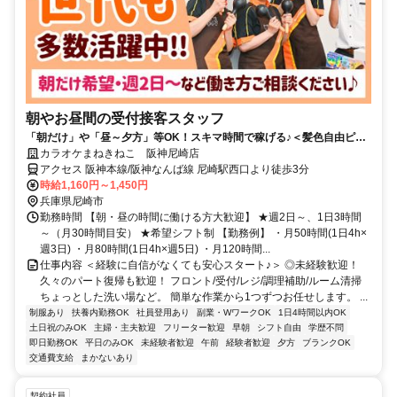
朝やお昼間の受付接客スタッフ
「朝だけ」や「昼～夕方」等OK！スキマ時間で稼げる♪＜髪色自由ピア
スOK＞食事補助＆社割＆昇給あり♪
カラオケまねきねこ 阪神尼崎店
アクセス 阪神本線/阪神なんば線 尼崎駅西口より徒歩3分
時給1,160円～1,450円
兵庫県尼崎市
勤務時間 【朝・昼の時間に働ける方大歓迎】 ★週2日～、1日3時間
～（月30時間目安） ★希望シフト制 【勤務例】 ・月50時間(1日4h×
週3日) ・月80時間(1日4h×週5日) ・月120時間...
仕事内容 ＜経験に自信がなくても安心スタート♪＞ ◎未経験歓迎！
久々のパート復帰も歓迎！ フロント/受付/レジ/調理補助/ルーム清掃
ちょっとした洗い場など。 簡単な作業から1つずつお任せします。 ...
制服あり
扶養内勤務OK
社員登用あり
副業・WワークOK
1日4時間以内OK
土日祝のみOK
主婦・主夫歓迎
フリーター歓迎
早朝
シフト自由
学歴不問
即日勤務OK
平日のみOK
未経験者歓迎
午前
経験者歓迎
夕方
ブランクOK
交通費支給
まかないあり
契約社員