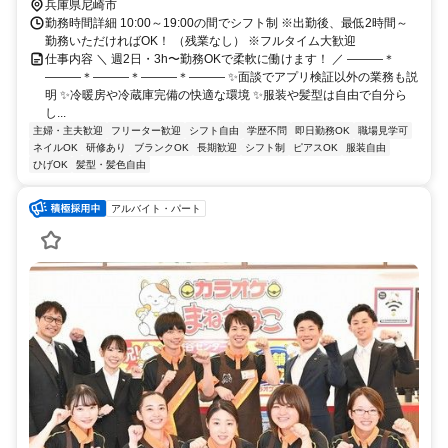
兵庫県尼崎市
勤務時間詳細 10:00～19:00の間でシフト制 ※出勤後、最低2時間～
勤務いただければOK！ （残業なし） ※フルタイム大歓迎
仕事内容 ＼ 週2日・3h〜勤務OKで柔軟に働けます！ ／ ―――＊
―――＊―――＊―――＊――― ✨面談でアプリ検証以外の業務も説
明 ✨冷暖房や冷蔵庫完備の快適な環境 ✨服装や髪型は自由で自分ら
し...
主婦・主夫歓迎
フリーター歓迎
シフト自由
学歴不問
即日勤務OK
職場見学可
ネイルOK
研修あり
ブランクOK
長期歓迎
シフト制
ピアスOK
服装自由
ひげOK
髪型・髪色自由
アルバイト・パート