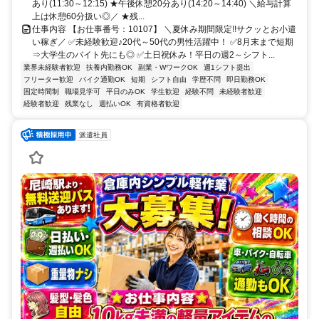
あり(11:30～12:15) ★午後休憩20分あり(14:20～14:40) ＼給与計算
上は休憩60分扱い◎／ ★残...
仕事内容 【お仕事番号：10107】 ＼夏休み期間限定!!サクッとお小遣
い稼ぎ／ ✅未経験歓迎♪20代～50代の男性活躍中！ ✅8月末まで短期
⇒大学生のバイト先にも◎ ✅土日祝休み！平日の週2～シフト...
業界未経験者歓迎
扶養内勤務OK
副業・WワークOK
週1シフト提出
フリーター歓迎
バイク通勤OK
短期
シフト自由
学歴不問
即日勤務OK
固定時間制
職場見学可
平日のみOK
学生歓迎
経験不問
未経験者歓迎
経験者歓迎
残業なし
週払いOK
有資格者歓迎
派遣社員