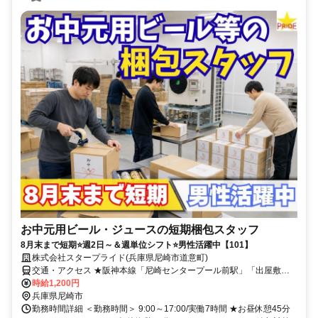
お中元用ビール・ジュースの短期梱包スタッフ
8月末まで短期⭐週2日～＆週単位シフト⭐男性活躍中【101】
株式会社スタープライド(兵庫県尼崎市道意町)
交通・アクセス ★阪神本線「尼崎センタープール前駅」「出屋敷
駅」からバイクで約3分★バイク・自転車通勤OK
時給1,200円
兵庫県尼崎市
勤務時間詳細 ＜勤務時間＞ 9:00～17:00/実働7時間 ★お昼休憩45分