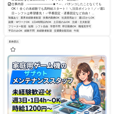
仕事内容 ╭───────────★＊─╮ パチンコしたことなくても
OK！ 全くの未経験でも高時給スタート！ ＼注目ポイント！／ ✅週1
日～シフトは希望優先！ ✅早番固定・遅番固定など自由！ ...
制服あり
業界未経験者歓迎
扶養内勤務OK
社員登用あり
週1日からOK
副業・WワークOK
1日4時間以内OK
土日祝のみOK
主婦・主夫歓迎
フリーター歓迎
短期
シフト自由
学歴不問
即日勤務OK
職場見学可
平日のみOK
経験不問
未経験者歓迎
交通費全額支給
午前
業務委託