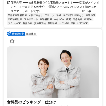
仕事内容 ━━ 📅8月26日(水)在宅勤務スタート！━━ 受電がメインで
すが、メール対応も約半分！ 電話とメールのバランスよく働けるカ
スタマーサポートです♪ ━━━━━━━━━━━━━━ 📋 仕事...
業界未経験者歓迎
社員登用あり
フリーター歓迎
学歴不問
転勤なし
経験不問
未経験者歓迎
フルリモート
経験者歓迎
ネイルOK
夜間
研修あり
在宅OK
ブランクOK
育休あり
交通費支給
長期歓迎
シフト制
深夜
ピアスOK
派遣社員
食料品のピッキング・仕分け