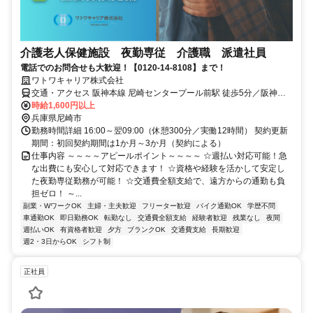
介護老人保健施設 夜勤専従 介護職 派遣社員
電話でのお問合せも大歓迎！【0120-14-8108】まで！
ワトワキャリア株式会社
交通・アクセス 阪神本線 尼崎センタープール前駅 徒歩5分／阪神武
庫川線 武庫川駅 徒歩9分／阪神本線 武庫川駅 徒歩9分
時給1,600円以上
兵庫県尼崎市
勤務時間詳細 16:00～翌09:00（休憩300分／実働12時間） 契約更新
期間：初回契約期間は1か月～3か月（契約による）
仕事内容 ～～～～アピールポイント～～～～ ☆週払い対応可能！急
な出費にも安心して対応できます！ ☆資格や経験を活かして安定し
た夜勤専従勤務が可能！ ☆交通費全額支給で、遠方からの通勤も負
担ゼロ！ ～...
副業・WワークOK
主婦・主夫歓迎
フリーター歓迎
バイク通勤OK
学歴不問
車通勤OK
即日勤務OK
転勤なし
交通費全額支給
経験者歓迎
残業なし
夜間
週払いOK
有資格者歓迎
夕方
ブランクOK
交通費支給
長期歓迎
週2・3日からOK
シフト制
正社員