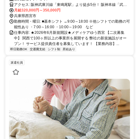
アクセス: 阪神武庫川線「東鳴尾駅」より徒歩5分！ 阪神本線「武庫
川駅」より貸出自転車にて3分！ ✨バイクOK・車通勤相談可✨ ✨電動
月給320,000円～350,000円
自転車の貸出あり✨
兵庫県西宮市
勤務時間・曜日: ■基本シフト →9:00～18:00 ※他シフトでの勤務の可
能性あり ・7:00～16:00 ・10:00～19:00 など
仕事内容: ★2026年6月新規開設★メディケアゆう西宮 【二次募集
中】 関西で100ヶ所以上の事業所を展開する 弊社の新規施設がオー
プン！ サービス提供責任者を募集しています！ 【業務内容】...
即日勤務OK
交通費支給
シフト制
昇給あり
派遣社員