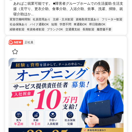
あればご就業可能です。 ■障害者グループホームでの生活援助 生活支
援（見守り、更衣介助、食事介助、入浴介助、炊事、洗濯、掃除、就
寝介助ほか...
変形労働時間制
社員登用あり
主婦・主夫歓迎
資格取得支援あり
フリーター歓迎
社会保険あり
バイク通勤OK
短期
学歴不問
車通勤OK
即日勤務OK
経験者歓迎
有資格者歓迎
ブランクOK
交通費支給
長期歓迎
履歴書不要
正社員