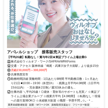
アパレルショップ 接客販売スタッフ
【平均26歳】転勤なし！賞与年2回★東証プライム上場企業G
株式会社ウィルオブ・ワーク/SAFRAirWRKForms
交通・アクセス 阪神本線「鳴尾・武庫川女子大前駅」より徒歩15分
月給230,000円～300,000円
兵庫県西宮市
勤務時間詳細 実働時間：1日あたり8時間 平均勤務日数：1ヶ月あた
り21日 ■10:00～19:00（休憩1h） ・残業は月平均4.0時間（1日平均
15分以内） ・完全週休2日制／週3日休みの週も...
仕事内容 ＼平均26歳！◎産休・育休等のサポートも充実／ ☆東証プ
ライム上場企業グループ ☆残業月平均【4.0時間】 ☆転勤なし！現場
への直行直帰OK◎ ☆未経験大歓迎 ☆職歴・学歴不問 ｡☆｡･＊...
業界未経験者歓迎
副業・WワークOK
資格取得支援あり
フリーター歓迎