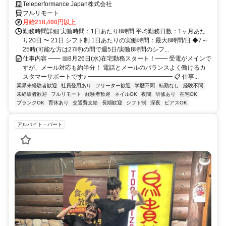
Teleperformance Japan株式会社
フルリモート
月給218,400円以上
勤務時間詳細 実働時間：1日あたり8時間 平均勤務日数：1ヶ月あた
り20日 〜 21日 シフト制 1日あたりの実働時間：最大8時間/日 ◆7～
25時(可能な方は27時)の間で週5日/実働8時間のシフ...
仕事内容 ━━ 📅8月26日(水)在宅勤務スタート！━━ 受電がメインで
すが、メール対応も約半分！ 電話とメールのバランスよく働けるカ
スタマーサポートです♪ ━━━━━━━━━━━━━━ 📋 仕事...
業界未経験者歓迎
社員登用あり
フリーター歓迎
学歴不問
転勤なし
経験不問
未経験者歓迎
フルリモート
経験者歓迎
ネイルOK
夜間
研修あり
在宅OK
ブランクOK
育休あり
交通費支給
長期歓迎
シフト制
深夜
ピアスOK
アルバイト・パート