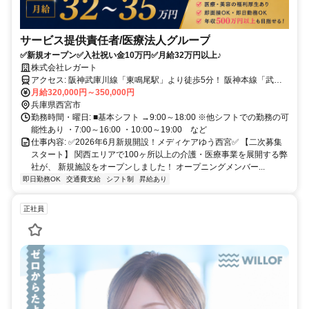
サービス提供責任者/医療法人グループ
✅新規オープン✅入社祝い金10万円✅月給32万円以上♪
株式会社レガート
アクセス: 阪神武庫川線「東鳴尾駅」より徒歩5分！ 阪神本線「武庫
川駅」より貸出自転車にて3分！ ✨バイクOK・車通勤相談可✨ ✨電動
月給320,000円～350,000円
自転車の貸出あり✨
兵庫県西宮市
勤務時間・曜日: ■基本シフト →9:00～18:00 ※他シフトでの勤務の可
能性あり ・7:00～16:00 ・10:00～19:00 など
仕事内容: ✅2026年6月新規開設！メディケアゆう西宮✅ 【二次募集
スタート】 関西エリアで100ヶ所以上の介護・医療事業を展開する弊
社が、 新規施設をオープンしました！ オープニングメンバー...
即日勤務OK
交通費支給
シフト制
昇給あり
正社員