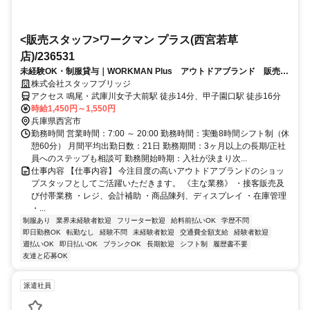
<販売スタッフ>ワークマン プラス(西宮若草
店)/236531
未経験OK・制服貸与｜WORKMAN Plus アウトドアブランド 販売ス
タッフ 西宮若草店（兵庫）
株式会社スタッフブリッジ
アクセス 鳴尾・武庫川女子大前駅 徒歩14分、甲子園口駅 徒歩16分
時給1,450円～1,550円
兵庫県西宮市
勤務時間 営業時間：7:00 ～ 20:00 勤務時間：実働8時間シフト制（休
憩60分） 月間平均出勤日数：21日 勤務期間：3ヶ月以上の長期/正社
員へのステップも相談可 勤務開始時期：入社が決まり次...
仕事内容 【仕事内容】 今注目度の高いアウトドアブランドのショッ
プスタッフとしてご活躍いただきます。 《主な業務》 ・接客販売及
び付帯業務 ・レジ、会計補助 ・商品陳列、ディスプレイ ・在庫管理
・...
制服あり
業界未経験者歓迎
フリーター歓迎
給料前払いOK
学歴不問
即日勤務OK
転勤なし
経験不問
未経験者歓迎
交通費全額支給
経験者歓迎
週払いOK
即日払いOK
ブランクOK
長期歓迎
シフト制
履歴書不要
友達と応募OK
派遣社員