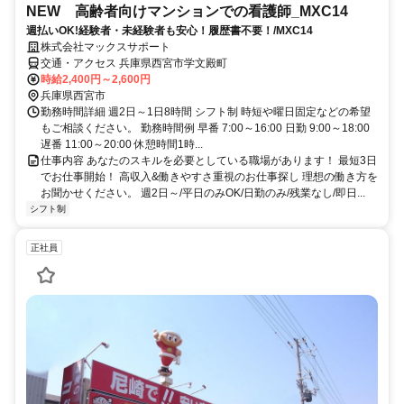
NEW 高齢者向けマンションでの看護師_MXC14
週払いOK!経験者・未経験者も安心！履歴書不要！/MXC14
株式会社マックスサポート
交通・アクセス 兵庫県西宮市学文殿町
時給2,400円～2,600円
兵庫県西宮市
勤務時間詳細 週2日～1日8時間 シフト制 時短や曜日固定などの希望
もご相談ください。 勤務時間例 早番 7:00～16:00 日勤 9:00～18:00
遅番 11:00～20:00 休憩時間1時...
仕事内容 あなたのスキルを必要としている職場があります！ 最短3日
でお仕事開始！ 高収入&働きやすさ重視のお仕事探し 理想の働き方を
お聞かせください。 週2日～/平日のみOK/日勤のみ/残業なし/即日...
シフト制
正社員