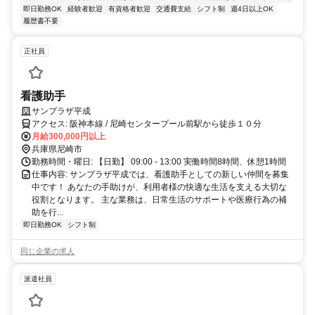
即日勤務OK
経験者歓迎
有資格者歓迎
交通費支給
シフト制
週4日以上OK
履歴書不要
正社員
看護助手
サンプラザ平成
アクセス: 阪神本線 / 尼崎センタープール前駅から徒歩１０分
月給300,000円以上
兵庫県尼崎市
勤務時間・曜日: 【日勤】 09:00 - 13:00 実働時間8時間、休憩1時間
仕事内容: サンプラザ平成では、看護助手としての新しい仲間を募集
中です！ あなたの手助けが、利用者様の快適な生活を支える大切な
役割となります。 主な業務は、日常生活のサポートや医療行為の補
助を行...
即日勤務OK
シフト制
同じ企業の求人
派遣社員