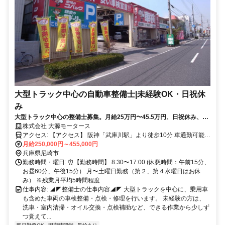
大型トラック中心の自動車整備士|未経験OK・日祝休
み
大型トラック中心の整備士募集。月給25万円〜45.5万円、日祝休み、残
業少なめ。未経験の方は補助作業から、経験者・資格保有者の方は経験
株式会社 大源モータース
を給与に反映します。
アクセス: 【アクセス】 阪神「武庫川駅」より徒歩10分 車通勤可能で
す。 社員用駐車場もあります。
月給250,000円～455,000円
兵庫県尼崎市
勤務時間・曜日: ⏰【勤務時間】 8:30〜17:00 (休憩時間：午前15分、
お昼60分、午後15分） 月〜土曜日勤務（第２、第４水曜日はお休
み） ※残業月平均5時間程度
仕事内容: ◢◤整備士の仕事内容◢◤ 大型トラックを中心に、乗用車
も含めた車両の車検整備・点検・修理を行います。 未経験の方は、
洗車・室内清掃・オイル交換・点検補助など、できる作業から少しず
つ覚えて...