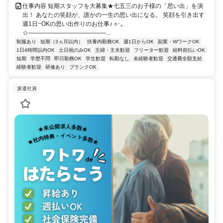
仕事内容 短期スタッフを大募集★七五三のお子様の「思い出」を演
出！ あなたの笑顔が、誰かの一生の思い出になる。 笑顔を引き出す
週1日~OKの思い出作りのお仕事♪ ○･｡
☆―――――――――――――...
制服あり
短期（3ヵ月以内）
扶養内勤務OK
週1日からOK
副業・WワークOK
1日4時間以内OK
土日祝のみOK
主婦・主夫歓迎
フリーター歓迎
給料前払いOK
短期
学歴不問
即日勤務OK
学生歓迎
転勤なし
未経験者歓迎
交通費全額支給
経験者歓迎
研修あり
ブランクOK
派遣社員