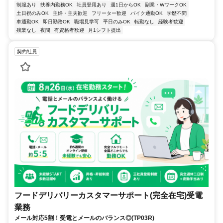
制服あり
扶養内勤務OK
社員登用あり
週1日からOK
副業・WワークOK
土日祝のみOK
主婦・主夫歓迎
フリーター歓迎
バイク通勤OK
学歴不問
車通勤OK
即日勤務OK
職場見学可
平日のみOK
転勤なし
経験者歓迎
残業なし
夜間
有資格者歓迎
月1シフト提出
契約社員
フードデリバリーカスタマーサポート(完全在宅)受電
業務
メール対応5割！受電とメールのバランス◎(TP03R)