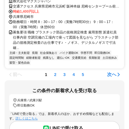
払いＯＫ
株式会社マクスジャパン
交通アクセス 兵庫県尼崎市元浜町 阪神本線 尼崎センタープール前駅
から徒歩15分 阪神本線 武庫川駅から徒歩12分 バイク・自転車通勤Ｏ
時給1,400円以上
Ｋ
兵庫県尼崎市
勤務曜日・時間 8：30～17：00（実働7時間30分） 9：00～17：
00（実働7時間） 休憩60分
募集要項 職種 プラスチック部品の規格測定検査 雇用形態 派遣社員
仕事内容 空調完備の工場内で座って図面を見ながら プラスチック部
品の規格測定検査のお仕事です♪ ・ノギス、デジタルノギスで寸法
確...
主婦・主夫歓迎
長期
社会保険あり
バイク通勤OK
学歴不問
即日勤務OK
固定時間制
経験者歓迎
残業なし
週払いOK
交通費支給
長期歓迎
土日祝休み
髪型・髪色自由
前へ
次へ
1
2
3
4
5
この条件の新着求人を受け取る
兵庫県 / 武庫川駅
即日勤務OK
「LINEで受け取る」では、新着求人のほか、おすすめ情報なども配信しま
す。
詳しくはこちら
LINEで受け取る