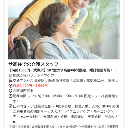
サ高住での介護スタッフ
【時給1500円・武庫川】107室のサ高住■時間固定、曜日相談可能！即
日勤務可能な方歓迎！施設見学可〇
株式会社パソナライフケア
交通アクセス 最寄駅：洲崎 阪神本線「武庫川」駅徒歩11分、阪神武
庫川線「洲崎」駅徒歩9分
時給1,400円～1,500円
兵庫県西宮市
勤務時間 シフト制 7:00～16:00/11:00～20:00 固定シフト相談可能で
す♪
仕事内容 ＜介護業務全般＞ ■食事介助、排泄介助、入浴介助 ■その他
ご利用者様の個別サービス など 〈イブニングケア・モーニングケ
ア〉 ■コール対応、夜間巡回・巡視、排泄介助、更衣介助、記録など
■...
主婦・主夫歓迎
資格取得支援あり
フリーター歓迎
社会保険あり
短期
学歴不問