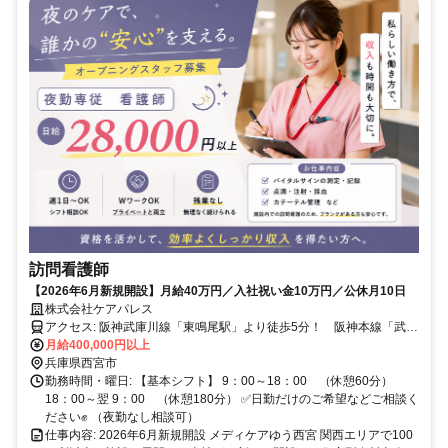
訪問看護師
【2026年6月新規開設】月給40万円／入社祝い金10万円／公休月10日
株式会社ケアパレス
アクセス: 阪神武庫川線「東鳴尾駅」より徒歩5分！ 阪神本線「武庫
川駅」より貸出自転車にて3分！
月給400,000円以上
兵庫県西宮市
勤務時間・曜日: 【基本シフト】 9：00～18：00 （休憩60分）
18：00～翌 9：00 （休憩180分） ✅日勤だけのご希望などご相談く
ださい✊ （夜勤なし相談可）
仕事内容: 2026年6月新規開設 メディケアゆう西宮 関西エリアで100