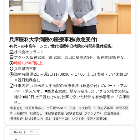
兵庫医科大学病院の医療事務(救急受付)
40代～の中高年・シニア世代活躍中◎病院の時間外受付業務♪
株式会社ソラスト
アクセス 阪神武庫川線 武庫川西出口徒歩約3分、阪神本線/阪神なん
ば線 武庫川西出口徒歩約3分 駐輪場あり
時給1,250円以上
兵庫県西宮市
勤務時間 週2日～週2日 (1) 08:30 ～ 17:00 [土,日] 実働 7.5h / 休憩 1h
※祝日勤務含む
仕事内容 兵庫医科大学病院の医療事務（救急受付）のパート・アル
バイト求人です。 ■西宮市武庫川駅から徒歩3分!アクセス抜群の好立
地◎ ■週2日!土日祝だけのお仕事で空いた時間を有効活用☆ 『兵庫医
科...
制服あり
社員登用あり
土日祝のみOK
主婦・主夫歓迎
60代も応募可
学歴不問
即日勤務OK
転勤なし
未経験者歓迎
経験者歓迎
ブランクOK
交通費支給
長期歓迎
駅近5分以内
週2・3日からOK
シフト制
友達と応募OK
アルバイト・パート