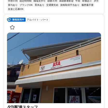
学歴不問
固定時間制
職場見学可
経験不問
未経験者歓迎
午前
研修あり
夕方
賞与あり
ブランクOK
育休あり
交通費支給
資格取得手当あり
履歴書不要
友達と応募OK
アルバイト・パート
夕刊配達スタッフ