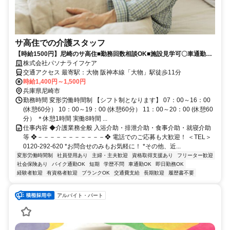
サ高住での介護スタッフ
【時給1500円】尼崎のサ高住■勤務回数相談OK■施設見学可〇車通勤可
〇
株式会社パソナライフケア
交通アクセス 最寄駅：大物 阪神本線「大物」駅徒歩11分
時給1,400円～1,500円
兵庫県尼崎市
勤務時間 変形労働時間制 【シフト制となります】 07：00～16：00
(休憩60分） 10：00～19：00 (休憩60分） 11：00～20：00 (休憩60
分） ＊休憩1時間 実働8時間 ...
仕事内容 ◆介護業務全般 入浴介助・排泄介助・食事介助・就寝介助
等 ❖－－－－－－－－－－－❖ 電話でのご応募も大歓迎！ ＜TEL＞
0120-292-620 *お問合せのみもお気軽に！ *その他、近...
変形労働時間制
社員登用あり
主婦・主夫歓迎
資格取得支援あり
フリーター歓迎
社会保険あり
バイク通勤OK
短期
学歴不問
車通勤OK
即日勤務OK
経験者歓迎
有資格者歓迎
ブランクOK
交通費支給
長期歓迎
履歴書不要
アルバイト・パート