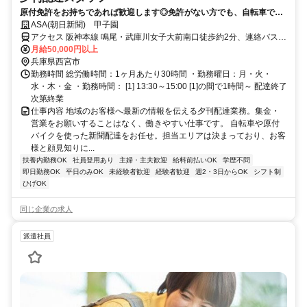
原付免許をお持ちであれば歓迎します◎免許がない方でも、自転車で配
達することが可能なのでご心配なく◎
ASA(朝日新聞) 甲子園
アクセス 阪神本線 鳴尾・武庫川女子大前南口徒歩約2分、連絡バス
甲子園徒歩約11分、阪神本線 甲子園徒歩約11分
月給50,000円以上
兵庫県西宮市
勤務時間 総労働時間：1ヶ月あたり30時間 ・勤務曜日：月・火・
水・木・金 ・勤務時間： [1] 13:30～15:00 [1]の間で1時間～ 配達終了
次第終業
仕事内容 地域のお客様へ最新の情報を伝える夕刊配達業務。集金・
営業をお願いすることはなく、働きやすい仕事です。 自転車や原付
バイクを使った新聞配達をお任せ。担当エリアは決まっており、お客
様と顔見知りに...
扶養内勤務OK
社員登用あり
主婦・主夫歓迎
給料前払いOK
学歴不問
即日勤務OK
平日のみOK
未経験者歓迎
経験者歓迎
週2・3日からOK
シフト制
ひげOK
同じ企業の求人
派遣社員