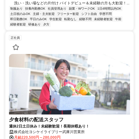
洗い・洗い場などの片付け バイトデビュー＆未経験の方も大歓迎！...
制服あり
扶養内勤務OK
社員登用あり
副業・WワークOK
1日4時間以内OK
土日祝のみOK
主婦・主夫歓迎
フリーター歓迎
シフト自由
学歴不問
即日勤務OK
平日のみOK
学生歓迎
転勤なし
経験不問
未経験者歓迎
午前
経験者歓迎
研修あり
夕方
正社員
夕食材料の配送スタッフ
週休2日土日休み！未経験歓迎！長期休暇あり！
株式会社ヨシケイライブリー武庫川営業所
月給220,500円～280,000円