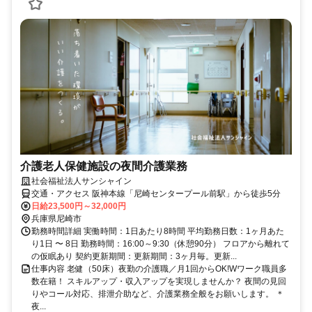
介護老人保健施設の夜間介護業務
社会福祉法人サンシャイン
交通・アクセス 阪神本線「尼崎センタープール前駅」から徒歩5分
日給23,500円～32,000円
兵庫県尼崎市
勤務時間詳細 実働時間：1日あたり8時間 平均勤務日数：1ヶ月あた
り1日 〜 8日 勤務時間：16:00～9:30（休憩90分） フロアから離れて
の仮眠あり 契約更新期間：更新期間：3ヶ月毎。更新...
仕事内容 老健（50床）夜勤の介護職／月1回からOK!Wワーク職員多
数在籍！ スキルアップ・収入アップを実現しませんか？ 夜間の見回
りやコール対応、排泄介助など、介護業務全般をお願いします。 ＊
夜...