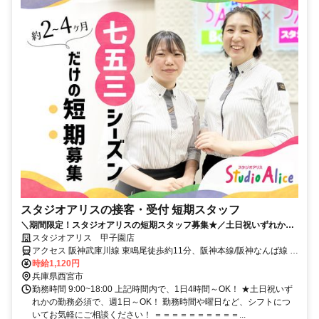
スタジオアリスの接客・受付 短期スタッフ
＼期間限定！スタジオアリスの短期スタッフ募集★／土日祝いずれかの
勤務必須で週1日、1日4h～OK！
スタジオアリス 甲子園店
アクセス 阪神武庫川線 東鳴尾徒歩約11分、阪神本線/阪神なんば線 鳴
尾・武庫川女子大前南口徒歩約11分、阪神武庫川線 洲先徒歩約13分
時給1,120円
阪神電鉄武庫川線 鳴尾駅より徒歩9分 ※東鳴尾駅からも徒歩9分
兵庫県西宮市
勤務時間 9:00~18:00 上記時間内で、1日4時間～OK！ ★土日祝いず
れかの勤務必須で、週1日～OK！ 勤務時間や曜日など、シフトにつ
いてお気軽にご相談ください！ ＝＝＝＝＝＝＝＝＝＝...