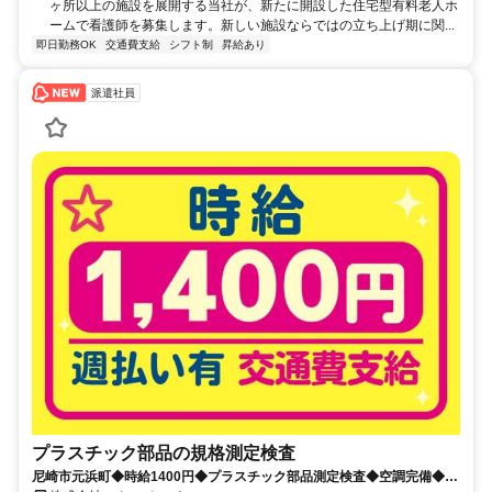
ヶ所以上の施設を展開する当社が、新たに開設した住宅型有料老人ホ
ームで看護師を募集します。新しい施設ならではの立ち上げ期に関...
即日勤務OK
交通費支給
シフト制
昇給あり
派遣社員
プラスチック部品の規格測定検査
尼崎市元浜町◆時給1400円◆プラスチック部品測定検査◆空調完備◆週