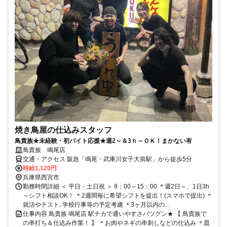
焼き鳥屋の仕込みスタッフ
鳥貴族★未経験・初バイト応援★週2～＆3ｈ～ＯＫ！まかない有
鳥貴族 鳴尾店
交通・アクセス 阪急「鳴尾・武庫川女子大前駅」から徒歩5分
時給1,120円
兵庫県西宮市
勤務時間詳細 ＜ 平日・土日祝 ＞ 9：00～15：00 ＊週2日～、1日3h
～シフト相談OK！ ＊2週間毎に希望シフトを提出！(スマホで提出) ＊
就活やテスト､学校行事等の予定考慮 ＊3ヶ月以内の...
仕事内容 鳥貴族 鳴尾店 駅チカで通いやすさバツグン★ 【 鳥貴族で
の串打ち＆仕込み作業！ 】 ＊お肉やネギの串刺しなどの仕込み ＊皿