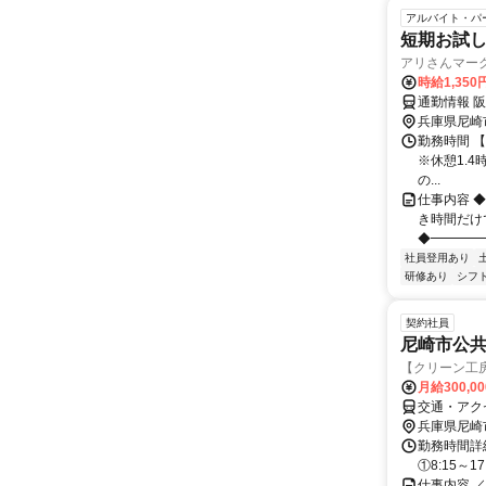
アルバイト・パ
短期お試し
アリさんマーク
時給1,35
通勤情報 
兵庫県尼崎
勤務時間 【
※休憩1.4時
の...
仕事内容 
き時間だけ
◆━━━━━
社員登用あり
研修あり
シフ
契約社員
尼崎市公
【クリーン工
月給300,0
交通・アク
兵庫県尼崎
勤務時間詳細
①8:15～17
仕事内容 