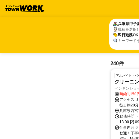
兵庫県
兵庫県
甲子
甲子
職種を選択
即日勤務OK
即日勤務OK
キーワード
240件
アルバイト・パ
クリーニ
ペンギンショ
時給1,15
アクセス 
徒歩約28
兵庫県西宮
勤務時間 ・
13:00 [2
仕事内容 
歓迎！丁寧
提出 【仕事