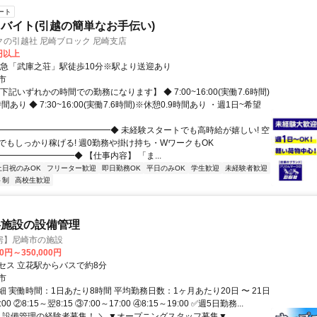
ート
バイト(引越の簡単なお手伝い)
の引越社 尼崎ブロック 尼崎支店
0円以上
阪急「武庫之荘」駅徒歩10分※駅より送迎あり
市
下記いずれかの時間での勤務になります】 ◆ 7:00~16:00(実働7.6時間)
間あり ◆ 7:30~16:00(実働7.6時間)※休憩0.9時間あり ・週1日~希望
◆━━━━━━━━━━━━━◆ 未経験スタートでも高時給が嬉しい! 空
でもしっかり稼げる! 週0勤務や掛け持ち・WワークもOK
━━━━━━━━◆ 【仕事内容】 「ま...
土日祝のみOK
フリーター歓迎
即日勤務OK
平日のみOK
学生歓迎
未経験者歓迎
ト制
高校生歓迎
共施設の設備管理
房】尼崎市の施設
00円～350,000円
セス 立花駅からバスで約8分
市
 実働時間：1日あたり8時間 平均勤務日数：1ヶ月あたり20日 〜 21日
:00 ②8:15～翌8:15 ③7:00～17:00 ④8:15～19:00 ✅週5日勤務...
／ 設備管理の経験者募集！ ＼ ▼オープニングスタッフ募集▼