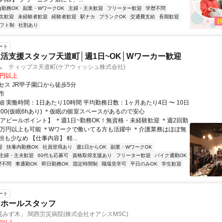
内勤務OK
副業・WワークOK
主婦・主夫歓迎
フリーター歓迎
学歴不問
生歓迎
未経験者歓迎
経験者歓迎
駅ナカ
ブランクOK
交通費支給
長期歓迎
フト制
社割あり
ート
活支援スタッフ天道町│週1日~OK│Wワーカー歓迎
ム ティップス天道町(ケアウィッシュ株式会社)
8円以上
セス JR甲子園口から徒歩5分
市
 実働時間：1日あたり10時間 平均勤務日数：1ヶ月あたり4日 〜 10日
翌10:00(仮眠6hあり) ＊仮眠の個室スペースがあるので安心
【アピールポイント】 ＊週1日~勤務OK！無資格・未経験歓迎 ＊週2回勤
0万円以上も可能 ＊Wワークで働いてる方も活躍中 ＊介護業務はほぼ無
も少なめ 【仕事内容】 軽...
迎
扶養内勤務OK
社員登用あり
週1日からOK
副業・WワークOK
主婦・主夫歓迎
60代も応募可
資格取得支援あり
フリーター歓迎
バイク通勤OK
歴不問
車通勤OK
即日勤務OK
固定時間制
職場見学可
平日のみOK
学生歓迎
ート
ンホールスタッフ
みず木」 関西労災病院(株式会社オアシスMSC)