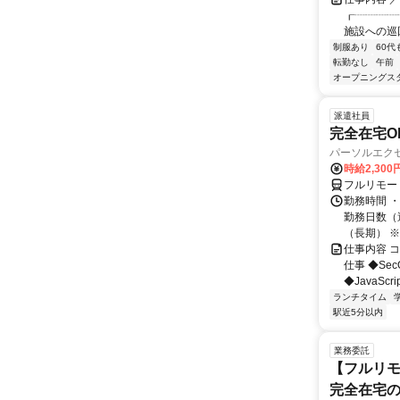
┎┈┈┈┈
施設への巡回
制服あり
60代
転勤なし
午前
オープニングス
派遣社員
完全在宅OK
パーソルエクセ
時給2,300
フルリモー
勤務時間 ・
勤務日数（週
（長期） ※契
仕事内容 
仕事 ◆Se
◆JavaScr
ランチタイム
駅近5分以内
業務委託
【フルリモ
完全在宅