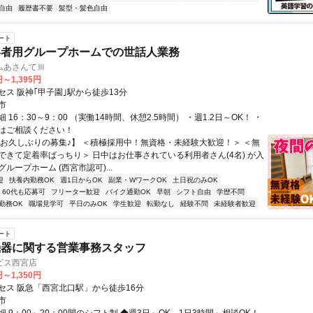
自由
履歴書不要
髪型・髪色自由
ート
い者用グループホームでの世話人業務
ムあさんてⅢ
円～1,395円
セス 阪神｢甲子園｣駅から徒歩13分
市
 16：30～9：00 （実働14時間、休憩2.5時間） ・週1.2日～OK！ ・
はご相談ください！
【お久しぶりの募集♪】 ＜積極採用中！無資格・未経験大歓迎！＞ ＜無
できて定着率ばっちり＞ 日中はお仕事されている利用者さん(4名) が入
ループホーム (西宮市認可)...
迎
扶養内勤務OK
週1日からOK
副業・WワークOK
土日祝のみOK
60代も応募可
フリーター歓迎
バイク通勤OK
早朝
シフト自由
学歴不問
勤務OK
職場見学可
平日のみOK
学生歓迎
転勤なし
経験不問
未経験者歓迎
ート
機器に関する営業事務スタッフ
ビス西宮店
円～1,350円
セス 阪急「西宮北口駅」から徒歩16分
市