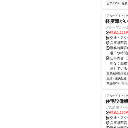
ピアスOK
服装
アルバイト・パ
軽度障が
グループホー
時給1,116
交通・アク
兵庫県西宮
勤務時間詳細
曜日や時間
仕事内容 
理なく勤務
居しているグ
業界未経験者歓
主婦・主夫歓迎
車通勤OK
即日
アルバイト・パ
住宅設備
ガス給湯サー
時給1,120
交通・アク
兵庫県西宮