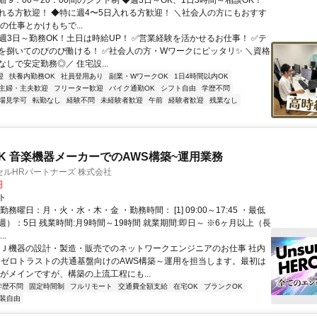
 9：00～20：00間のシフト制 ◆週3日～OK、1日3時間～相談OK！
れる方歓迎！ ◆特に週4〜5日入れる方歓迎！ ＼社会人の方にもおすす
の仕事とかけもちで...
✅週3日～勤務OK！土日は時給UP！ ✅営業経験を活かせるお仕事！ ✅テ
を捌いてのびのび働ける！ ✅社会人の方・Wワークにピッタリ✨ ＼資格
しで安定勤務◎／ 住宅設...
迎
扶養内勤務OK
社員登用あり
副業・WワークOK
1日4時間以内OK
主婦・主夫歓迎
フリーター歓迎
バイク通勤OK
シフト自由
学歴不問
場見学可
転勤なし
経験不問
未経験者歓迎
午前
経験者歓迎
残業なし
K 音楽機器メーカーでのAWS構築~運用業務
ルHRパートナーズ 株式会社
円
ト
勤務曜日：月・火・水・木・金 ・勤務時間： [1] 09:00～17:45 ・最低
）：5日 残業時間:月9時間～19時間 就業期間:即日～ ※6ヶ月以上（長
..
ＤＪ機器の設計・製造・販売でのネットワークエンジニアのお仕事 社内
、ゼロトラストの共通基盤向けのAWS構築～運用を担当します。最初は
用がメインですが、構築の上流工程にも...
学歴不問
固定時間制
フルリモート
交通費全額支給
在宅OK
ブランクOK
装自由