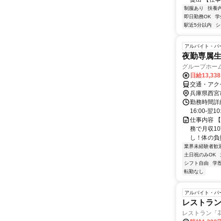
制服あり
扶養
即日勤務OK
学
駅近5分以内
シ
アルバイト・パ
夜勤専属生
グループホー
日給13,33
交通・アク
兵庫県西宮
勤務時間詳細
16:00-
仕事内容 
務で月収1
し！体の負担
業界未経験者歓
土日祝のみOK
シフト自由
学
転勤なし
アルバイト・パ
レストラ
レストラン「花