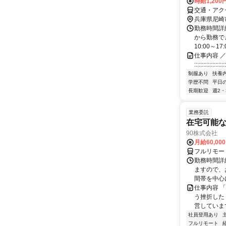
時給1,20
交通・アク
兵庫県尼崎
勤務時間詳細
から勤務で
10:00～17:
仕事内容 
:::::::::::::::
制服あり
扶養
学歴不問
平日
長期歓迎
週2・
業務委託
在宅可能
90株式会社
月給60,00
フルリモー
勤務時間詳
ますので、お
間帯を中心に
仕事内容 
う挫折したく
営しています
社員登用あり
フルリモート