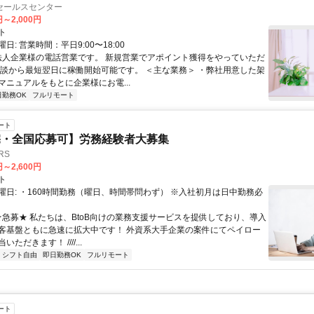
セールスセンター
円～2,000円
ト
日: 営業時間：平日9:00〜18:00
 法人企業様の電話営業です。 新規営業でアポイント獲得をやっていただ
面談から最短翌日に稼働開始可能です。 ＜主な業務＞ ・弊社用意した架
マニュアルをもとに企業様にお電...
日勤務OK
フルリモート
ート
宅・全国応募可】労務経験者大募集
RS
円～2,600円
ト
曜日: ・160時間勤務（曜日、時間帯問わず） ※入社初月は日中勤務必
 ★急募★ 私たちは、BtoB向けの業務支援サービスを提供しており、導入
客基盤ともに急速に拡大中です！ 外資系大手企業の案件にてペイロー
ただきます！ ////...
シフト自由
即日勤務OK
フルリモート
ート