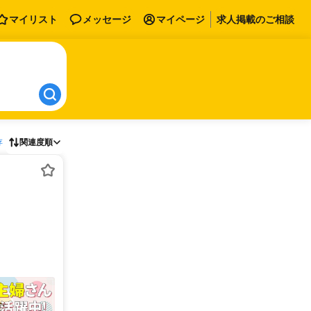
マイリスト
メッセージ
マイページ
求人掲載のご相談
存
関連度順