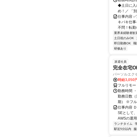
勤務時間詳細
◆土日に入
め！／ 「別
仕事内容 
キパキ仕事
不問！転勤な
業界未経験者歓
土日祝のみOK
即日勤務OK
職
研修あり
派遣社員
完全在宅O
パーソルエクセ
時給3,050
フルリモー
勤務時間 ・
勤務日数（週
期） ※フル.
仕事内容 
SEとして
AWSの運
ランチタイム
駅近5分以内
服