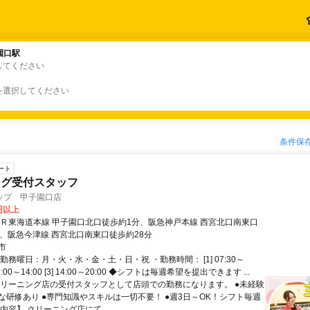
園口駅
園口駅
してください
を選択してください
条件保
ート
ング受付スタッフ
ップ 甲子園口店
0円以上
ＪＲ東海道本線 甲子園口北口徒歩約1分、阪急神戸本線 西宮北口南東口
分、阪急今津線 西宮北口南東口徒歩約28分
市
勤務曜日：月・火・水・金・土・日・祝 ・勤務時間： [1] 07:30～
] 09:00～14:00 [3] 14:00～20:00 ◆シフトは毎週希望を提出できます ...
クリーニング店の受付スタッフとして店頭での勤務になります。 ●未経験
な研修あり ●専門知識やスキルは一切不要！ ●週3日～OK！シフト毎週
内容】 クリーニング店にて、...