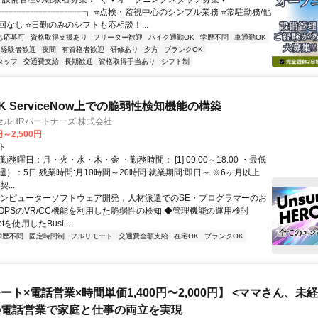
┈┈┈┈┈┈┈┈┈┈┒ ⭐点検・監視中心のシンプル業務 ⭐常駐勤務/他
なし ⭐日勤のみのシフトも応相談！...
も応募可
資格取得支援あり
フリーター歓迎
バイク通勤OK
学歴不問
車通勤OK
経験者歓迎
夜間
有資格者歓迎
研修あり
夕方
ブランクOK
タッフ
交通費支給
長期歓迎
資格取得手当あり
シフト制
 ServiceNow上での脆弱性検知機能の構築
ルHRパートナーズ 株式会社
円～2,500円
ト
勤務曜日：月・火・水・木・金 ・勤務時間： [1] 09:00～18:00 ・最低
）：5日 残業時間:月10時間～20時間 就業期間:即日～ ※6ヶ月以上
...
コンピューターソフトウェア開発，人材派遣でのSE・プログラマーのお
cOPSのVR/CC機能を利用した脆弱性の検知 ◆管理機能の運用検討
iptを使用したBusi...
学歴不問
固定時間制
フルリモート
交通費全額支給
在宅OK
ブランクOK
ート×電話営業×時間単価1,400円〜2,000円】 <ママさん、未
の電話営業で家庭と仕事の両立を実現