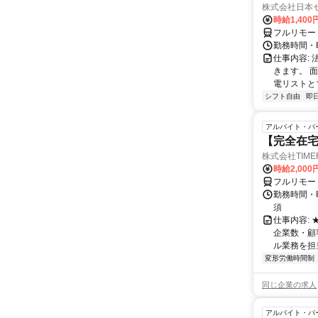
株式会社日本
時給1,400
フルリモー
勤務時間・曜
仕事内容:
きます。 
電リストと
シフト自由
即
アルバイト・パ
【完全在
株式会社TIME
時給2,000
フルリモー
勤務時間・
須
仕事内容:
企業数・顧
ル業務を担当い
変形労働時間制
同じ企業の求人
アルバイト・パ