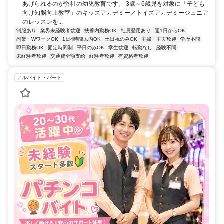
あげられるのが弊社の幼児教育です。 3歳～6歳児を対象に「子ども
向け知脳向上教室」のキッズアカデミー／トイズアカデミージュニア
のレッスンを...
制服あり
業界未経験者歓迎
扶養内勤務OK
社員登用あり
週1日からOK
副業・WワークOK
1日4時間以内OK
土日祝のみOK
主婦・主夫歓迎
学歴不問
即日勤務OK
固定時間制
平日のみOK
学生歓迎
転勤なし
経験不問
未経験者歓迎
交通費全額支給
経験者歓迎
有資格者歓迎
アルバイト・パート