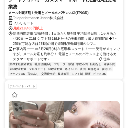
業務
メール対応5割！受電とメールのバランス◎(TP03R)
Teleperformance Japan株式会社
フルリモート
月給218,400円以上
勤務時間詳細 実働時間：1日あたり8時間 平均勤務日数：1ヶ月あた
り20日 〜 21日 シフト制 1日あたりの実働時間：最大8時間/日 ◆7～
25時(可能な方は27時)の間で週5日/実働8時間のシフ...
仕事内容 ━━ 📅8月26日(水)在宅勤務スタート！━━ 受電がメインで
すが、メール対応も約半分！ 電話とメールのバランスよく働けるカ
スタマーサポートです♪ ━━━━━━━━━━━━━━ 📋 仕事...
業界未経験者歓迎
社員登用あり
フリーター歓迎
学歴不問
転勤なし
経験不問
未経験者歓迎
フルリモート
経験者歓迎
ネイルOK
夜間
研修あり
在宅OK
ブランクOK
育休あり
交通費支給
長期歓迎
シフト制
深夜
ピアスOK
アルバイト・パート