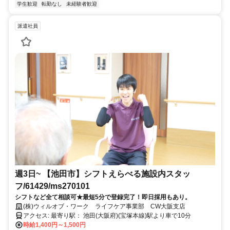
学生歓迎
転勤なし
未経験者歓迎
派遣社員
週3日~ 【池田市】シフトえらべる施設内スタッ
フ/61429/ms270101
シフトなど全て相談可★最短5分で登録完了！即日採用もあり。
(株)ウィルオブ・ワーク ライフケア事業部 CW大阪支店
アクセス: 最寄り駅： 池田(大阪府)(宝塚本線)駅より車で10分
時給1,400円～1,500円