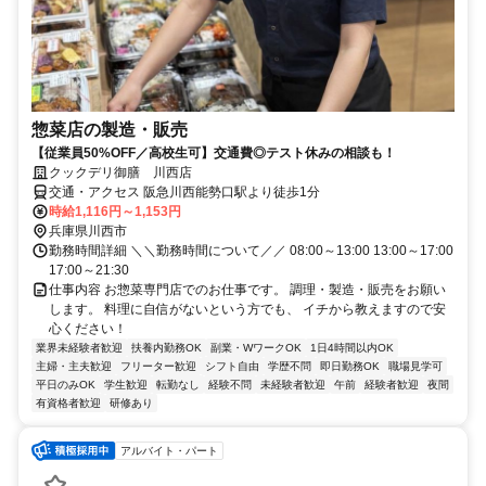
惣菜店の製造・販売
【従業員50%OFF／高校生可】交通費◎テスト休みの相談も！
クックデリ御膳 川西店
交通・アクセス 阪急川西能勢口駅より徒歩1分
時給1,116円～1,153円
兵庫県川西市
勤務時間詳細 ＼＼勤務時間について／／ 08:00～13:00 13:00～17:00
17:00～21:30
仕事内容 お惣菜専門店でのお仕事です。 調理・製造・販売をお願い
します。 料理に自信がないという方でも、 イチから教えますので安
心ください！
業界未経験者歓迎
扶養内勤務OK
副業・WワークOK
1日4時間以内OK
主婦・主夫歓迎
フリーター歓迎
シフト自由
学歴不問
即日勤務OK
職場見学可
平日のみOK
学生歓迎
転勤なし
経験不問
未経験者歓迎
午前
経験者歓迎
夜間
有資格者歓迎
研修あり
アルバイト・パート