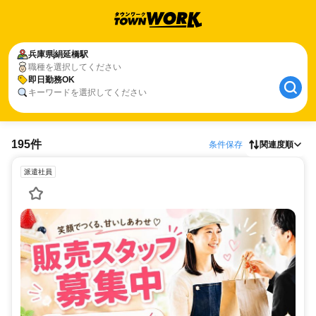
兵庫県
絹延橋駅
職種を選択してください
即日勤務OK
キーワードを選択してください
195件
条件保存
関連度順
派遣社員