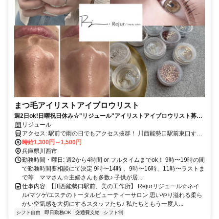
まつ毛アイリストアイブロウリスト
週2日ok!日曜祝日休み☆"リジュール"アイリストアイブロウリスト募
集！子育てとの両立応援♪
リジュール
アクセス: 駅前で雨の日でもアクセス抜群！ 川西能勢口駅前東口す
時給1,300円～1,500円
ぐ！ マイカー通勤相談可
兵庫県川西市
勤務時間・曜日: 週2から4時間 or フルタイムまでok！ 9時〜19時の間
で勤務時間要相談にて決定 9時〜14時 、9時〜16時、11時〜ラストま
で等 ママさん☆主婦さんも多数♪ 子供が居...
仕事内容: 【川西能勢口駅前、美の工作所】 Rejurリジュール☆ネイ
ル/マツゲ/エステのトータルビューティーサロン 思いやり溢れる柔ら
かい空気感を大切にするスタッフたち♪ 私たちともう一度人...
シフト自由
即日勤務OK
交通費支給
シフト制