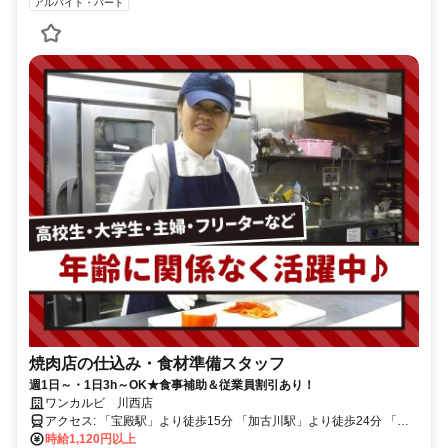
アルバイト・パート
焼肉店の仕込み・食材準備スタッフ
週1日～・1日3h～OK★食事補助＆従業員割引あり！
ワンカルビ 川西店
アクセス: 「宝殿駅」より徒歩15分 「加古川駅」より徒歩24分 「日
岡駅」より自転車17分 ※自転車通勤OK ※交通費規定支給
時給1,120円以上