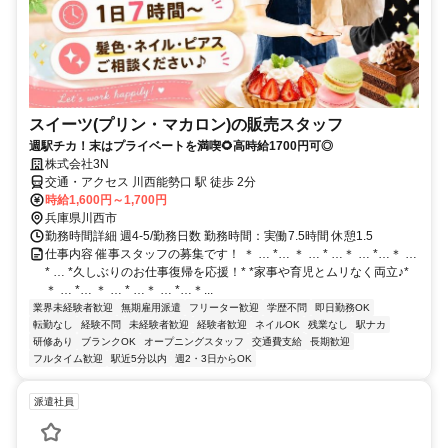
スイーツ(プリン・マカロン)の販売スタッフ
週駅チカ！末はプライベートを満喫🌻高時給1700円可◎
株式会社3N
交通・アクセス 川西能勢口 駅 徒歩 2分
時給1,600円～1,700円
兵庫県川西市
勤務時間詳細 週4-5/勤務日数 勤務時間：実働7.5時間 休憩1.5
仕事内容 催事スタッフの募集です！ ＊ … *… ＊ … * …＊ … *…＊ …
* … *久しぶりのお仕事復帰を応援！* *家事や育児とムリなく両立♪*
＊ … *… ＊ … * …＊ … *…＊...
業界未経験者歓迎
無期雇用派遣
フリーター歓迎
学歴不問
即日勤務OK
転勤なし
経験不問
未経験者歓迎
経験者歓迎
ネイルOK
残業なし
駅ナカ
研修あり
ブランクOK
オープニングスタッフ
交通費支給
長期歓迎
フルタイム歓迎
駅近5分以内
週2・3日からOK
派遣社員