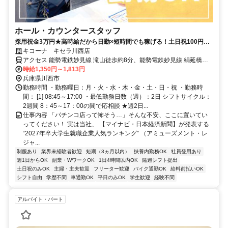
ホール・カウンタースタッフ
採用祝金3万円★高時給だから日勤×短時間でも稼げる！土日祝100円
up♪週2日～､1日3h～ＯＫ！
キコーナ キセラ川西店
アクセス 能勢電鉄妙見線 滝山徒歩約8分、能勢電鉄妙見線 絹延橋徒
歩約10分、能勢電鉄妙見線 鴬の森徒歩約16分
時給1,350円～1,813円
兵庫県川西市
勤務時間 ・勤務曜日：月・火・水・木・金・土・日・祝 ・勤務時
間： [1] 08:45～17:00 ・最低勤務日数（週）：2日 シフトサイクル：
2週間 8：45～17：00の間で応相談 ★週2日...
仕事内容 「パチンコ店って怖そう…」そんな不安、ここに置いてい
ってください！ 実は当社、 【マイナビ・日本経済新聞】が発表する
“2027年卒大学生就職企業人気ランキング” （アミューズメント・レ
ジャ...
制服あり
業界未経験者歓迎
短期（3ヵ月以内）
扶養内勤務OK
社員登用あり
週1日からOK
副業・WワークOK
1日4時間以内OK
隔週シフト提出
土日祝のみOK
主婦・主夫歓迎
フリーター歓迎
バイク通勤OK
給料前払いOK
シフト自由
学歴不問
車通勤OK
平日のみOK
学生歓迎
経験不問
アルバイト・パート