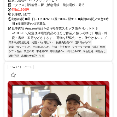
るカンタン仕分け作業◎
株式会社NEXTスタッフサービス
アクセス 川西能勢口駅（阪急電鉄・能勢電鉄）周辺
時給1,200円
兵庫県川西市
勤務時間 ■週1日～OK ■26:00(翌2:00)～翌9:00 ■実働6時間／休憩1時
間 ■期間限定の短期募集
仕事内容 Amazon商品を扱う軽作業スタッフ 案件No：ＮＫＳ
ke10090 ＼宅急便や通販商品の仕分け作業／ 扱う荷物は日用品・雑
貨・書籍・家電などさまざま。 荷物を配送先ごとに仕分けるシンプ...
業界未経験者歓迎
短期（3ヵ月以内）
扶養内勤務OK
週1日からOK
副業・WワークOK
土日祝のみOK
主婦・主夫歓迎
フリーター歓迎
短期
早朝
シフト自由
学歴不問
車通勤OK
即日勤務OK
平日のみOK
学生歓迎
転勤なし
経験不問
未経験者歓迎
午前
アルバイト・パート