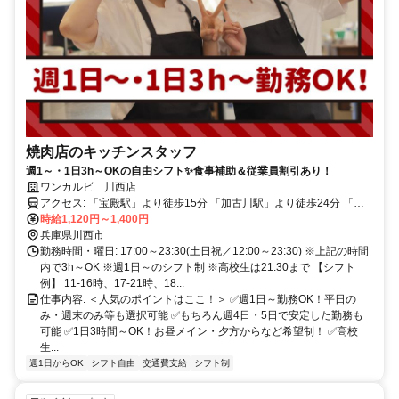
焼肉店のキッチンスタッフ
週1～・1日3h～OKの自由シフト✨食事補助＆従業員割引あり！
ワンカルビ 川西店
アクセス: 「宝殿駅」より徒歩15分 「加古川駅」より徒歩24分 「日
岡駅」より自転車17分 ※自転車通勤OK ※交通費規定支給
時給1,120円～1,400円
兵庫県川西市
勤務時間・曜日: 17:00～23:30(土日祝／12:00～23:30) ※上記の時間
内で3h～OK ※週1日～のシフト制 ※高校生は21:30まで 【シフト
例】 11-16時、17-21時、18...
仕事内容: ＜人気のポイントはここ！＞ ✅週1日～勤務OK！平日の
み・週末のみ等も選択可能 ✅もちろん週4日・5日で安定した勤務も
可能 ✅1日3時間～OK！お昼メイン・夕方からなど希望制！ ✅高校
生...
週1日からOK
シフト自由
交通費支給
シフト制