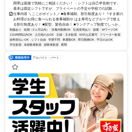
間帯は面接で気軽にご相談ください！ ・シフトは自己申告制です。
基本は固定シフトですが、プライベートの予定や学校での試験...
仕事内容 ＼ここがポイント／ ■食事補助、割引制度あり！ └すき家の
お料理がお得に食べられる食事補助や はま寿司などグループで使え
る割引制度あり！ ■髪型、髪色自由！ ■ランクアップ制度でしっか...
制服あり
短期（3ヵ月以内）
扶養内勤務OK
社員登用あり
副業・WワークOK
1日4時間以内OK
土日祝のみOK
主婦・主夫歓迎
60代も応募可
フリーター歓迎
給料前払いOK
シフト自由
学歴不問
車通勤OK
即日勤務OK
平日のみOK
学生歓迎
未経験者歓迎
経験者歓迎
夜間
アルバイト・パート