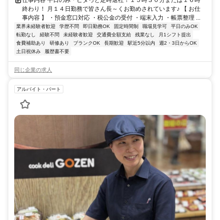
仕事内容 平日のみ＊ピタっと定時退社！１５時３０分または１６時
終わり！ 月１４日勤務で皆さん長～くお勤めされています♪ 【 お仕
事内容 】 ・預金窓口対応 ・税公金の受付 ・端末入力 ・帳票整理 ...
業界未経験者歓迎
学歴不問
即日勤務OK
固定時間制
職場見学可
平日のみOK
転勤なし
経験不問
未経験者歓迎
交通費全額支給
残業なし
月1シフト提出
食費補助あり
研修あり
ブランクOK
長期歓迎
駅近5分以内
週2・3日からOK
土日祝休み
履歴書不要
同じ企業の求人
アルバイト・パート