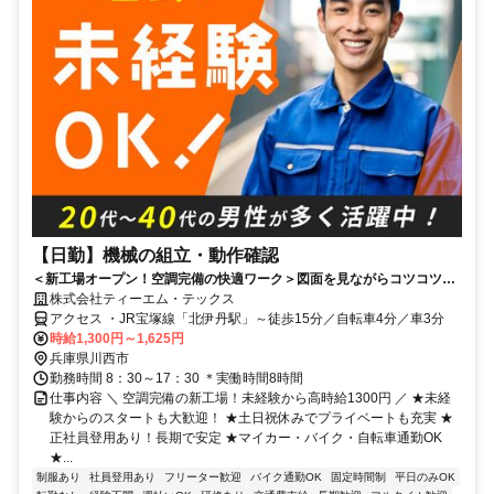
【日勤】機械の組立・動作確認
＜新工場オープン！空調完備の快適ワーク＞図面を見ながらコツコツ組
立♪正社員登用実績もあり！20代～40代の男性活躍中！
株式会社ティーエム・テックス
アクセス ・JR宝塚線「北伊丹駅」～徒歩15分／自転車4分／車3分
時給1,300円～1,625円
兵庫県川西市
勤務時間 8：30～17：30 ＊実働時間8時間
仕事内容 ＼ 空調完備の新工場！未経験から高時給1300円 ／ ★未経
験からのスタートも大歓迎！ ★土日祝休みでプライベートも充実 ★
正社員登用あり！長期で安定 ★マイカー・バイク・自転車通勤OK
★...
制服あり
社員登用あり
フリーター歓迎
バイク通勤OK
固定時間制
平日のみOK