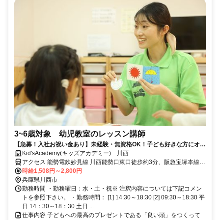
3~6歳対象 幼児教室のレッスン講師
【急募！入社お祝い金あり】未経験・無資格OK！子ども好きな方にオス
スメの幼児教育スタッフ！
Kid'sAcademy(キッズアカデミー) 川西
アクセス 能勢電鉄妙見線 川西能勢口東口徒歩約3分、阪急宝塚本線
川西能勢口東口徒歩約3分、ＪＲ福知山線〔宝塚線〕 川西池田北口徒
時給1,508円～2,800円
歩約9分
兵庫県川西市
勤務時間 ・勤務曜日：水・土・祝※ 注釈内容については下記コメン
トを参照下さい。 ・勤務時間： [1] 14:30～18:30 [2] 09:30～18:30 平
日 14：30～18：30 土日 ...
仕事内容 子どもへの最高のプレゼントである「良い頭」をつくって