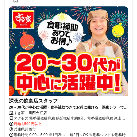
深夜の飲食店スタッフ
20～30代が中心に活躍・食事補助つきでお得に働ける！深夜シフトで稼
ぎませんか◎
すき家 川西火打店
アクセス 能勢電鉄妙見線 絹延橋徒歩約9分、能勢電鉄妙見線 滝山徒
歩約12分、能勢電鉄妙見線 川西能勢口東口徒歩約13分 絹延橋駅徒歩
時給1,500円以上
10分
兵庫県川西市
勤務時間 0:00～5:00 ※1日2h～、週2日～OK ※勤務シフトや勤務時