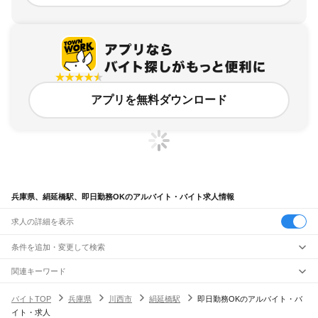
アプリを無料ダウンロード
兵庫県、絹延橋駅、即日勤務OKのアルバイト・バイト求人情報
求人の詳細を表示
条件を追加・変更して検索
市区町村を追加・変更
関連キーワード
完全在宅ワーク 全国
シール貼り 在宅
現在地周辺
ガチャガチャ
犬カフェ
兵庫県
駅を追加・変更
バイトTOP
兵庫県
川西市
絹延橋駅
即日勤務OKのアルバイト・バ
兵庫県
すべて
イト・求人
神戸市
すべて