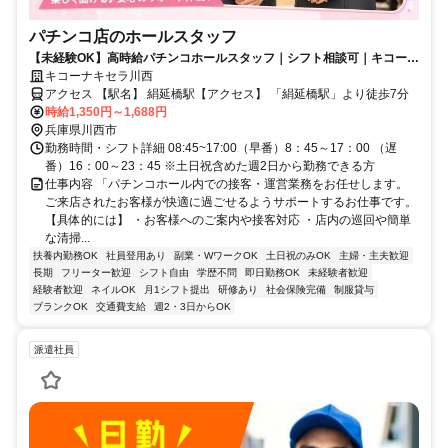
パチンコ店のホールスタッフ
【未経験OK】高時給パチンコホールスタッフ｜シフト相談可｜キコーナ
グループ
キコーナキセラ川西
アクセス 【駅名】 絹延橋駅【アクセス】 「絹延橋駅」より徒歩7分
時給1,350円～1,688円
兵庫県川西市
勤務時間・シフト詳細 08:45~17:00（早番）8：45～17：00 （遅
番）16：00～23：45 ※土日祝含めた週2日から勤務できる方
仕事内容 「パチンコホール内での接客・運営業務をお任せします。
ご来店されたお客様が快適に過ごせるようサポートするお仕事です。
【具体的には】 ・お客様へのご案内や接客対応 ・店内の巡回や簡単
な清掃...
扶養内勤務OK
社員登用あり
副業・WワークOK
土日祝のみOK
主婦・主夫歓迎
長期
フリーター歓迎
シフト自由
学歴不問
即日勤務OK
未経験者歓迎
経験者歓迎
ネイルOK
月1シフト提出
研修あり
社会保険完備
制服貸与
ブランクOK
交通費支給
週2・3日からOK
派遣社員