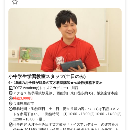
小中学生学習教室スタッフ(土日のみ)
6～15歳のお子様が対象の英才教室講師★≪経験/資格不要≫
TOEZ Academy(トイズアカデミー) 川西
アクセス 能勢電鉄妙見線 川西能勢口東口徒歩約3分、阪急宝塚本線
川西能勢口東口徒歩約3分、ＪＲ福知山線〔宝塚線〕 川西池田北口徒
時給3,000円
歩約9分
兵庫県川西市
勤務時間 ・勤務曜日：土・日・祝※ 注釈内容については下記コメン
トを参照下さい。 ・勤務時間： [1] 10:00～18:00 [2] 10:00～14:30 [3]
12:00～18:00 ・最...
仕事内容 天才を生み出す英才教室「トイズアカデミー」の運営をお
任せ★ 2018年に開校した6歳～15歳のお子様を対象とした教室「ト