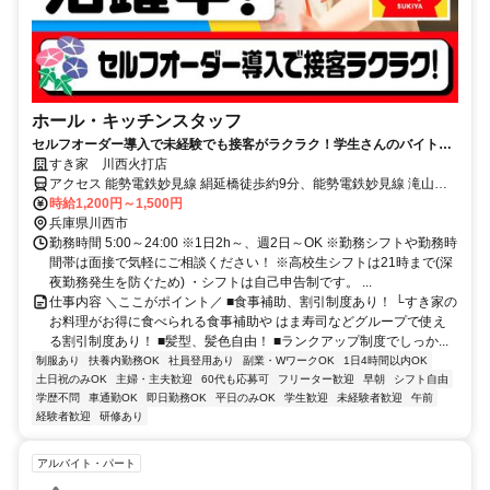
ホール・キッチンスタッフ
セルフオーダー導入で未経験でも接客がラクラク！学生さんのバイトデ
ビューに最適です♪
すき家 川西火打店
アクセス 能勢電鉄妙見線 絹延橋徒歩約9分、能勢電鉄妙見線 滝山徒
歩約12分、能勢電鉄妙見線 川西能勢口東口徒歩約13分 絹延橋駅徒歩
時給1,200円～1,500円
10分
兵庫県川西市
勤務時間 5:00～24:00 ※1日2h～、週2日～OK ※勤務シフトや勤務時
間帯は面接で気軽にご相談ください！ ※高校生シフトは21時まで(深
夜勤務発生を防ぐため) ・シフトは自己申告制です。 ...
仕事内容 ＼ここがポイント／ ■食事補助、割引制度あり！ └すき家の
お料理がお得に食べられる食事補助や はま寿司などグループで使え
る割引制度あり！ ■髪型、髪色自由！ ■ランクアップ制度でしっか...
制服あり
扶養内勤務OK
社員登用あり
副業・WワークOK
1日4時間以内OK
土日祝のみOK
主婦・主夫歓迎
60代も応募可
フリーター歓迎
早朝
シフト自由
学歴不問
車通勤OK
即日勤務OK
平日のみOK
学生歓迎
未経験者歓迎
午前
経験者歓迎
研修あり
アルバイト・パート