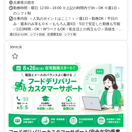
兵庫県川西市
勤務時間・曜日: 12:00～16:00 ※上記の時間内で3h～OK ※週1日～
のシフト制
仕事内容: ＜人気のポイントはここ！＞ ✅週1日～勤務OK！平日の
み・週末のみ等もＯＫ ✅もちろん週4日・5日で安定した勤務も可能
✅1日3時間～OK！WワークもOK！私生活との両立も◎ ✅高校生・...
週1日からOK
シフト自由
交通費支給
シフト制
契約社員
フードデリバリーカスタマーサポート(完全在宅)受電