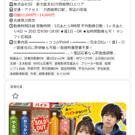
株式会社S2 新大阪支社/川西能勢口エリア
交通・アクセス 「川西能勢口駅」周辺の現場
日給11,000円～14,000円
兵庫県川西市
勤務時間詳細 実働時間：1日あたり8時間 平均勤務日数：1ヶ月あた
り4日 〜 20日 ⏰9:00~18:00 ★週1日～OK ★短時間勤務も可！ ※シ
フト応相談
仕事内容 ══════＜ココがPoint!＞═════ ✅完全日払い！週1～◎
✅面接当日に即研修も可能 ✅面接時履歴書不要！
═══════════════════ ⸜⸜ ✨電話応募なら即面接調整...
制服あり
扶養内勤務OK
週1日からOK
副業・WワークOK
土日祝のみOK
主婦・主夫歓迎
60代も応募可
資格取得支援あり
フリーター歓迎
短期
シフト自由
学歴不問
即日勤務OK
固定時間制
平日のみOK
学生歓迎
未経験者歓迎
午前
経験者歓迎
ネイルOK
派遣社員