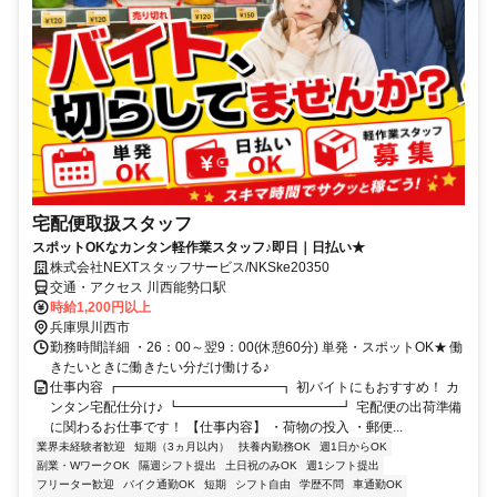
宅配便取扱スタッフ
スポットOKなカンタン軽作業スタッフ♪即日｜日払い★
株式会社NEXTスタッフサービス/NKSke20350
交通・アクセス 川西能勢口駅
時給1,200円以上
兵庫県川西市
勤務時間詳細 ・26：00～翌9：00(休憩60分) 単発・スポットOK★ 働
きたいときに働きたい分だけ働ける♪
仕事内容 ┏━━━━━━━━━━━━┓ 初バイトにもおすすめ！ カ
ンタン宅配仕分け♪ ┗━━━━━━━━━━━━┛ 宅配便の出荷準備
に関わるお仕事です！ 【仕事内容】 ・荷物の投入 ・郵便...
業界未経験者歓迎
短期（3ヵ月以内）
扶養内勤務OK
週1日からOK
副業・WワークOK
隔週シフト提出
土日祝のみOK
週1シフト提出
フリーター歓迎
バイク通勤OK
短期
シフト自由
学歴不問
車通勤OK