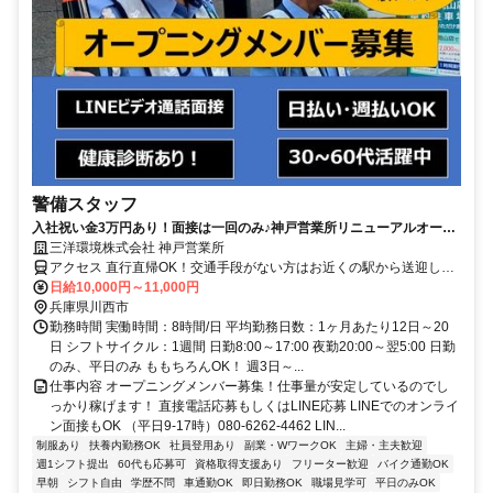
警備スタッフ
入社祝い金3万円あり！面接は一回のみ♪神戸営業所リニューアルオープ
ンにつきオープニングメンバー募集！
三洋環境株式会社 神戸営業所
アクセス 直行直帰OK！交通手段がない方はお近くの駅から送迎しま
す。交通費は実費支給(会社もしくは現場まで)
日給10,000円～11,000円
兵庫県川西市
勤務時間 実働時間：8時間/日 平均勤務日数：1ヶ月あたり12日～20
日 シフトサイクル：1週間 日勤8:00～17:00 夜勤20:00～翌5:00 日勤
のみ、平日のみ ももちろんOK！ 週3日～...
仕事内容 オープニングメンバー募集！仕事量が安定しているのでし
っかり稼げます！ 直接電話応募もしくはLINE応募 LINEでのオンライ
ン面接もOK （平日9-17時）080-6262-4462 LIN...
制服あり
扶養内勤務OK
社員登用あり
副業・WワークOK
主婦・主夫歓迎
週1シフト提出
60代も応募可
資格取得支援あり
フリーター歓迎
バイク通勤OK
早朝
シフト自由
学歴不問
車通勤OK
即日勤務OK
職場見学可
平日のみOK