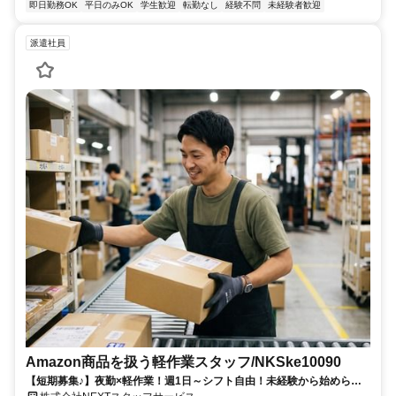
即日勤務OK
平日のみOK
学生歓迎
転勤なし
経験不問
未経験者歓迎
派遣社員
Amazon商品を扱う軽作業スタッフ/NKSke10090
【短期募集♪】夜勤×軽作業！週1日～シフト自由！未経験から始められ