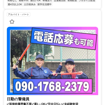
転勤なし
経験不問
週払いOK
研修あり
交通費支給
長期歓迎
フルタイム歓迎
週4日以上OK
土日祝休み
留学生活躍中
アルバイト・パート
日勤の警備員
✅面接時履歴書不要✅週1～OK✅完全日払い✅未経験歓迎