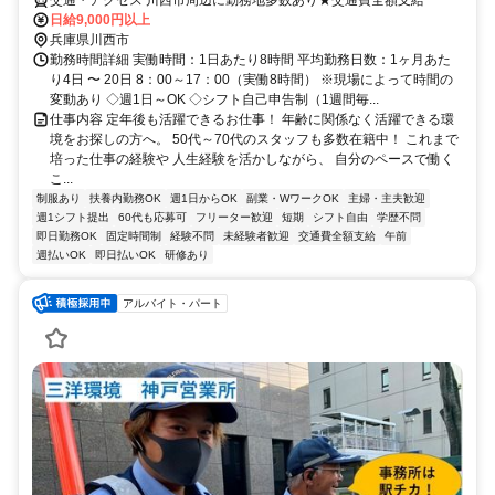
交通・アクセス 川西市周辺に勤務地多数あり★交通費全額支給
日給9,000円以上
兵庫県川西市
勤務時間詳細 実働時間：1日あたり8時間 平均勤務日数：1ヶ月あた
り4日 〜 20日 8：00～17：00（実働8時間） ※現場によって時間の
変動あり ◇週1日～OK ◇シフト自己申告制（1週間毎...
仕事内容 定年後も活躍できるお仕事！ 年齢に関係なく活躍できる環
境をお探しの方へ。 50代～70代のスタッフも多数在籍中！ これまで
培った仕事の経験や 人生経験を活かしながら、 自分のペースで働く
こ...
制服あり
扶養内勤務OK
週1日からOK
副業・WワークOK
主婦・主夫歓迎
週1シフト提出
60代も応募可
フリーター歓迎
短期
シフト自由
学歴不問
即日勤務OK
固定時間制
経験不問
未経験者歓迎
交通費全額支給
午前
週払いOK
即日払いOK
研修あり
アルバイト・パート