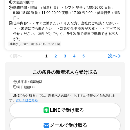
大阪府池田市
勤務時間・曜日: （派遣社員） ・シフト 早番：7:00-16:00 日勤：
9:00-18:00 遅番：11:00-20:00 夜勤：17:00-翌9:00 ・就業日数：週3
日～
仕事内容: ＜＜すぐに働きたい！そんな方、当社にご相談ください＞
＞ ・来週にでも働きたい！ ・対策や仕事検索が大変・・・ すべてお
任せください。 本件だけでなく、条件次第で即日で勤務できる求人
がた...
残業なし
週2・3日からOK
シフト制
前へ
次へ
1
2
3
4
5
この条件の新着求人を受け取る
兵庫県 / 絹延橋駅
即日勤務OK
「LINEで受け取る」では、新着求人のほか、おすすめ情報なども配信しま
す。
詳しくはこちら
LINEで受け取る
メールで受け取る