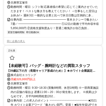
25分 ｢甲南山手駅｣より徒歩28分 ※車通勤OK
兵庫県宝塚市
勤務時間・曜日: シフト制 応募者様の希望に応じてご案内させていた
だきます！ ベストな働き方を教えてください！ ＜仕事をした翌日は
お休み!＞ 週休3日 一般的な企業と比べて休日日数は圧倒的に多...
仕事内容: ━━━━━━━━━━━━━━━ 青木タクシーで働きたい
7選✅ ━━━━━━━━━━━━━━━ ①12日の勤務で平均年収年収
5,856,000円 ②資格支援制度あり！普通二種免許が自己負担...
変形労働時間制
即日勤務OK
同じ企業の求人
正社員
【未経験可】バッグ・腕時計などの買取スタッフ
【39歳以下の方（長期キャリア形成のため）】★ホワイト企業認定
★【カウンターセールス（査定・買取）】※残業月10h以下／未経験で
株式会社エコリング
も年収460万円スタート／賞与2回（平均支給額180万円！）〜創業15年
月給320,000円以上
で年商100億突破した急成長企業〜
兵庫県宝塚市
勤務時間・曜日: 9:30~18:30 (実働8時間、休憩1時間) ※一部商業施設
内の店舗の場合は 遅番11:00～20：00が発生致します。 ※残業は少
なめです。 月平均8時間程度(202...
仕事内容: この求人のポイント ~~~~~~~~~~~~~~~~~~~~~~~ ■2021
年 ホワイト企業アワード「働きがい部門」受賞！ ■毎年年収UPでき