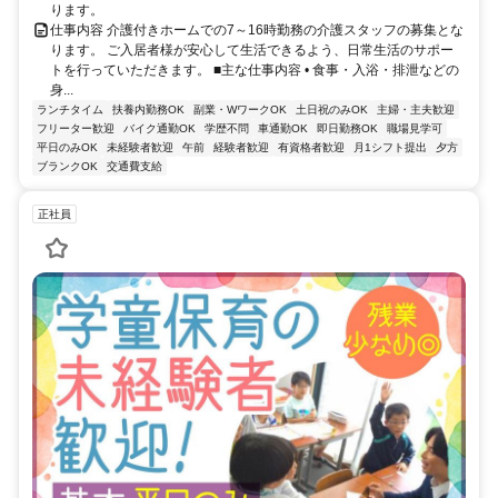
ります。
仕事内容 介護付きホームでの7～16時勤務の介護スタッフの募集とな
ります。 ご入居者様が安心して生活できるよう、日常生活のサポー
トを行っていただきます。 ■主な仕事内容 • 食事・入浴・排泄などの
身...
ランチタイム
扶養内勤務OK
副業・WワークOK
土日祝のみOK
主婦・主夫歓迎
フリーター歓迎
バイク通勤OK
学歴不問
車通勤OK
即日勤務OK
職場見学可
平日のみOK
未経験者歓迎
午前
経験者歓迎
有資格者歓迎
月1シフト提出
夕方
ブランクOK
交通費支給
正社員