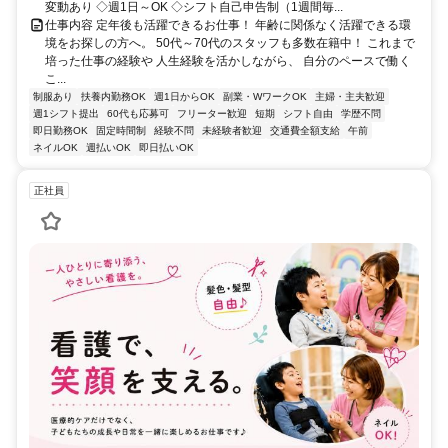
変動あり ◇週1日～OK ◇シフト自己申告制（1週間毎...
仕事内容 定年後も活躍できるお仕事！ 年齢に関係なく活躍できる環
境をお探しの方へ。 50代～70代のスタッフも多数在籍中！ これまで
培った仕事の経験や 人生経験を活かしながら、 自分のペースで働く
こ...
制服あり
扶養内勤務OK
週1日からOK
副業・WワークOK
主婦・主夫歓迎
週1シフト提出
60代も応募可
フリーター歓迎
短期
シフト自由
学歴不問
即日勤務OK
固定時間制
経験不問
未経験者歓迎
交通費全額支給
午前
ネイルOK
週払いOK
即日払いOK
正社員