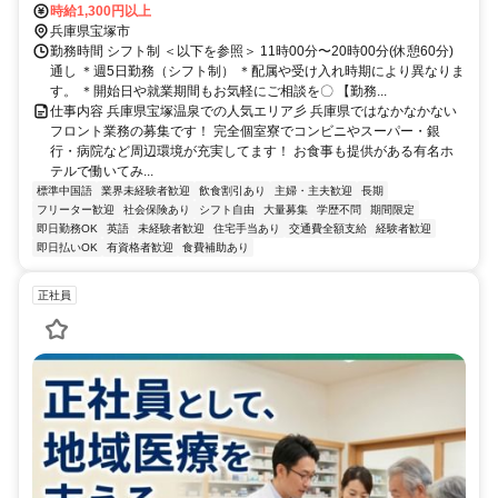
費支給！◆寮完備◆日払い最大90％対応◆最短"当日"にお仕事ご紹介
時給1,300円以上
兵庫県宝塚市
勤務時間 シフト制 ＜以下を参照＞ 11時00分〜20時00分(休憩60分)
通し ＊週5日勤務（シフト制） ＊配属や受け入れ時期により異なりま
す。 ＊開始日や就業期間もお気軽にご相談を〇 【勤務...
仕事内容 兵庫県宝塚温泉での人気エリア彡 兵庫県ではなかなかない
フロント業務の募集です！ 完全個室寮でコンビニやスーパー・銀
行・病院など周辺環境が充実してます！ お食事も提供がある有名ホ
テルで働いてみ...
標準中国語
業界未経験者歓迎
飲食割引あり
主婦・主夫歓迎
長期
フリーター歓迎
社会保険あり
シフト自由
大量募集
学歴不問
期間限定
即日勤務OK
英語
未経験者歓迎
住宅手当あり
交通費全額支給
経験者歓迎
即日払いOK
有資格者歓迎
食費補助あり
正社員