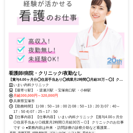
看護師/病院・クリニック/夜勤なし
【賞与4.00ヶ月分⭕住居手当あり⭕残業月2時間⭕月給30万～⭕】クリ
ニックのお仕事です⭐
いまい内科クリニック
【最寄り駅】 ・逆瀬川駅 ・宝塚南口駅 ・小林駅
月給300,000円～320,000円
兵庫県宝塚市
【勤務時間】 1) 08：50～18：00 2) 08：50～13：20 3) 07：40～
17：50 4) 07：25～17：50
【仕事内容】 【仕事内容】 いまい内科クリニック 【賞与4.00ヶ月分
◎住居手当あり◎残業月2時間◎月給30万～◎】 クリニックのお仕事
です ☆ ●業務内容は外来 ・訪問診療の診察介助など看護業...
長期
学歴不問
経験者歓迎
ブランクOK
シフト制
昇給あり