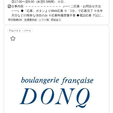
③17:00〜翌8:00（休憩5.5時間） ※日...
仕事内容: ～～～～～～～～～～～～ ┏━✨ご応募・お問合せ方法
✨━┓ ◆「応募」ボタンよりWeb応募 ※「1分」で応募完了 ※生年
月日などの簡単な項目のみ ※応募時履歴書不要 ◆電話応募 下記に...
即日勤務OK
交通費支給
シフト制
昇給あり
アルバイト・パート