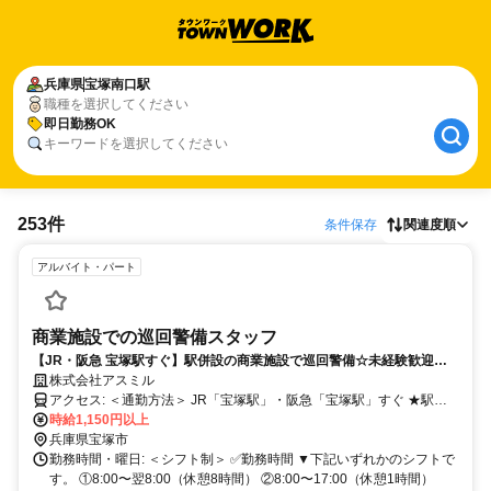
兵庫県
宝塚南口駅
職種を選択してください
即日勤務OK
キーワードを選択してください
253件
条件保存
関連度順
アルバイト・パート
商業施設での巡回警備スタッフ
【JR・阪急 宝塚駅すぐ】駅併設の商業施設で巡回警備☆未経験歓迎・
週3日〜OK！長期で安定勤務◎
株式会社アスミル
アクセス: ＜通勤方法＞ JR「宝塚駅」・阪急「宝塚駅」すぐ ★駅併
設の商業施設で通勤ラクラク ★交通費実費支給
時給1,150円以上
兵庫県宝塚市
勤務時間・曜日: ＜シフト制＞ ✅勤務時間 ▼下記いずれかのシフトで
す。 ①8:00〜翌8:00（休憩8時間） ②8:00〜17:00（休憩1時間）