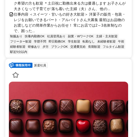
ク希望の方も歓迎 ＊土日祝に勤務出来る方は優遇します お子さんが
大きくなって子育てが 落ち着いた主婦（夫）さん、 他の...
仕事内容 ＜スイーツ・甘いもの好き大歓迎＞ 洋菓子の販売・包装・
レジをお願いできるパート・アルバイトさん大募集 最初はお品物の
お渡しなどの簡単作業からお任せ！ 常にお店では2～3名体制なの
で、困った...
制服あり
扶養内勤務OK
社員登用あり
副業・WワークOK
主婦・主夫歓迎
フリーター歓迎
学歴不問
即日勤務OK
学生歓迎
転勤なし
未経験者歓迎
午前
経験者歓迎
研修あり
夕方
ブランクOK
交通費支給
長期歓迎
フルタイム歓迎
駅近5分以内
派遣社員