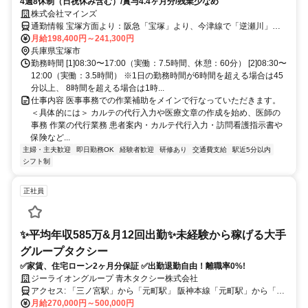
4週8休制（日祝休み含む）/賞与4.4ヶ月分/残業少なめ
株式会社マインズ
通勤情報 宝塚方面より：阪急「宝塚」より、今津線で「逆瀬川」ま
で2駅。約4分で到着。 西宮方面より：阪急「西宮北口」より、今津
月給198,400円～241,300円
線で「逆瀬川」まで5駅。約10分で到着。
兵庫県宝塚市
勤務時間 [1]08:30〜17:00（実働：7.5時間、休憩：60分） [2]08:30〜
12:00（実働：3.5時間） ※1日の勤務時間が6時間を超える場合は45
分以上、 8時間を超える場合は1時...
仕事内容 医事事務での作業補助をメインで行なっていただきます。
＜具体的には＞ カルテの代行入力や医療文章の作成を始め、医師の
事務 作業の代行業務 患者案内・カルテ代行入力・訪問看護指示書や
保険など...
主婦・主夫歓迎
即日勤務OK
経験者歓迎
研修あり
交通費支給
駅近5分以内
シフト制
正社員
✨平均年収585万&月12回出勤✨未経験から稼げる大手
グループタクシー
✅️家賃、住宅ローン2ヶ月分保証 ✅️出勤退勤自由！離職率0%!
ジーライオングループ 青木タクシー株式会社
アクセス: 「三ノ宮駅」から「元町駅」 阪神本線「元町駅」から「深
江駅」へ乗車（約20分） ｢深江駅」より徒歩16分 ｢青木駅｣より徒歩
月給270,000円～500,000円