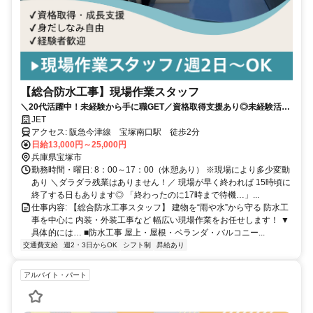
【総合防水工事】現場作業スタッフ
＼20代活躍中！未経験から手に職GET／資格取得支援あり◎未経験活躍
中◎防水・内装・外装など幅広い技術を学べる環境です！
JET
アクセス: 阪急今津線 宝塚南口駅 徒歩2分
日給13,000円～25,000円
兵庫県宝塚市
勤務時間・曜日: 8：00～17：00（休憩あり） ※現場により多少変動
あり ＼ダラダラ残業はありません！／ 現場が早く終われば 15時頃に
終了する日もあります◎ 「終わったのに17時まで待機…」...
仕事内容: 【総合防水工事スタッフ】 建物を“雨や水”から守る 防水工
事を中心に 内装・外装工事など 幅広い現場作業をお任せします！ ▼
具体的には… ■防水工事 屋上・屋根・ベランダ・バルコニー...
交通費支給
週2・3日からOK
シフト制
昇給あり
アルバイト・パート