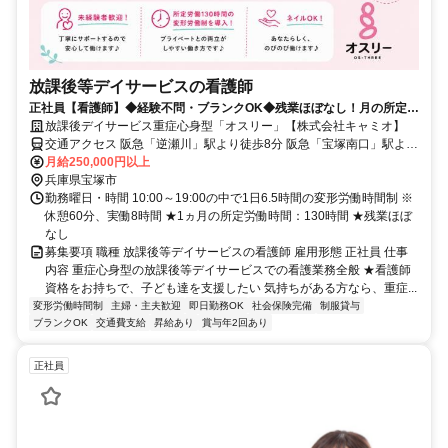
放課後等デイサービスの看護師
正社員【看護師】◆経験不問・ブランクOK◆残業ほぼなし！月の所定労
働時間130時間！
放課後デイサービス重症心身型「オスリー」【株式会社キャミオ】
交通アクセス 阪急「逆瀬川」駅より徒歩8分 阪急「宝塚南口」駅より
徒歩12分
月給250,000円以上
兵庫県宝塚市
勤務曜日・時間 10:00～19:00の中で1日6.5時間の変形労働時間制 ※
休憩60分、実働8時間 ★1ヵ月の所定労働時間：130時間 ★残業ほぼ
なし
募集要項 職種 放課後等デイサービスの看護師 雇用形態 正社員 仕事
内容 重症心身型の放課後等デイサービスでの看護業務全般 ★看護師
資格をお持ちで、子ども達を支援したい 気持ちがある方なら、重症...
変形労働時間制
主婦・主夫歓迎
即日勤務OK
社会保険完備
制服貸与
ブランクOK
交通費支給
昇給あり
賞与年2回あり
正社員