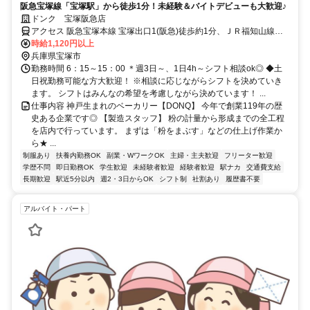
阪急宝塚線「宝塚駅」から徒歩1分！未経験＆バイトデビューも大歓迎♪
ドンク 宝塚阪急店
アクセス 阪急宝塚本線 宝塚出口1(阪急)徒歩約1分、ＪＲ福知山線
〔宝塚線〕 宝塚出口1徒歩約4分
時給1,120円以上
兵庫県宝塚市
勤務時間 6：15～15：00 ＊週3日～、1日4h～シフト相談ok◎ ◆土
日祝勤務可能な方大歓迎！ ※相談に応じながらシフトを決めていき
ます。 シフトはみんなの希望を考慮しながら決めています！ ...
仕事内容 神戸生まれのベーカリー【DONQ】 今年で創業119年の歴
史ある企業です◎ 【製造スタッフ】 粉の計量から形成までの全工程
を店内で行っています。 まずは「粉をまぶす」などの仕上げ作業か
ら★ ...
制服あり
扶養内勤務OK
副業・WワークOK
主婦・主夫歓迎
フリーター歓迎
学歴不問
即日勤務OK
学生歓迎
未経験者歓迎
経験者歓迎
駅ナカ
交通費支給
長期歓迎
駅近5分以内
週2・3日からOK
シフト制
社割あり
履歴書不要
アルバイト・パート