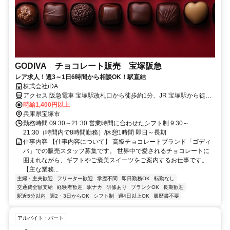
GODIVA チョコレート販売 宝塚阪急
レア求人！週3～1日6時間から相談OK！駅直結
株式会社iDA
アクセス 阪急電車 宝塚駅改札口から徒歩約1分、JR 宝塚駅から徒歩
約3分
時給1,400円以上
兵庫県宝塚市
勤務時間 09:30～21:30 営業時間に合わせたシフト制 9:30～
21:30（時間内で8時間勤務）/休憩1時間 即日～長期
仕事内容 【仕事内容について】 高級チョコレートブランド「ゴディ
バ」での販売スタッフ募集です。 世界中で愛されるチョコレートに
囲まれながら、ギフトやご褒美スイーツをご案内するお仕事です。
【主な業務...
主婦・主夫歓迎
フリーター歓迎
学歴不問
即日勤務OK
転勤なし
交通費全額支給
経験者歓迎
駅ナカ
研修あり
ブランクOK
長期歓迎
駅近5分以内
週2・3日からOK
シフト制
週4日以上OK
履歴書不要
アルバイト・パート