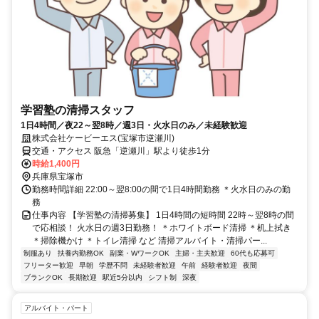
学習塾の清掃スタッフ
1日4時間／夜22～翌8時／週3日・火水日のみ／未経験歓迎
株式会社ケービーエス(宝塚市逆瀬川)
交通・アクセス 阪急「逆瀬川」駅より徒歩1分
時給1,400円
兵庫県宝塚市
勤務時間詳細 22:00～翌8:00の間で1日4時間勤務 ＊火水日のみの勤
務
仕事内容 【学習塾の清掃募集】 1日4時間の短時間 22時～翌8時の間
で応相談！ 火水日の週3日勤務！ ＊ホワイトボード清掃 ＊机上拭き
＊掃除機かけ ＊トイレ清掃 など 清掃アルバイト・清掃パー...
制服あり
扶養内勤務OK
副業・WワークOK
主婦・主夫歓迎
60代も応募可
フリーター歓迎
早朝
学歴不問
未経験者歓迎
午前
経験者歓迎
夜間
ブランクOK
長期歓迎
駅近5分以内
シフト制
深夜
アルバイト・パート