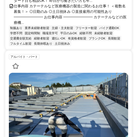
タート日も相談OK！ 即日から働きたい方も年...
仕事内容 カテーテルなど医療機器の製造に関わるお仕事！ ＜複数名
募集！＞ ◎日勤のみ ◎土日祝休み ◎直接雇用の可能性あり
━━━━━━━━ お仕事内容 ━━━━━━━━ カテーテルなどの医
療機...
制服あり
業界未経験者歓迎
主婦・主夫歓迎
フリーター歓迎
バイク通勤OK
学歴不問
固定時間制
職場見学可
平日のみOK
経験不問
未経験者歓迎
交通費全額支給
経験者歓迎
週払いOK
有資格者歓迎
ブランクOK
長期歓迎
フルタイム歓迎
長期休暇あり
土日祝休み
アルバイト・パート