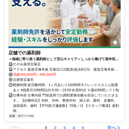
店舗での薬剤師
＜地域に寄り添う薬剤師として安心キャリア＞しっかり稼げて高年収を
実現！／店舗薬剤師としてキャリアスタート／休み充実で私生活と両立
のぞみ薬局宝塚店
可能／研修・福利厚生充実で長く働ける環境
アクセス 阪急宝塚本線 宝塚出口2(阪急)徒歩約2分、阪急宝塚本線 宝
塚出口2(阪急)徒歩約2分、阪急宝塚本線 宝塚出口2(阪急)徒歩約2分 阪
月給350,000円～400,000円
急宝塚本線 宝塚駅から徒歩で2分 阪急今津線 宝塚駅から徒歩で2分
兵庫県宝塚市
JR宝塚線 宝塚駅から徒歩で2分
勤務時間 総労働時間：1ヶ月あたり160時間 #フレックスタイム制度
あり #残業月20時間以内 9:00～19:00 休憩60分 ※週40時間シフト制
仕事内容 仕事内容 門前薬局での調剤業務全般を担当していただきま
す。 【診療科目】内科、外科、整形外科、婦人科、眼科、皮膚科、
泌尿器科、歯科 【平均処方箋枚数】70枚／日 【スタッフ構成】薬剤
師...
副業・WワークOK
前へ
次へ
1
2
3
4
5