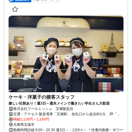
ケーキ・洋菓子の接客スタッフ
嬉しい社割あり！週3日～週末メインで働きたい学生さん大歓迎
株式会社ブールミッシュ 宝塚阪急店
交通・アクセス 阪急電車「宝塚駅」 改札口から徒歩約1分、JR「宝
塚駅」から徒歩約3分
時給1,130円～1,180円
兵庫県宝塚市
勤務時間詳細 9:00～20:30 週3日～・1日6ｈ～ ＊扶養内勤務・Ｗワー