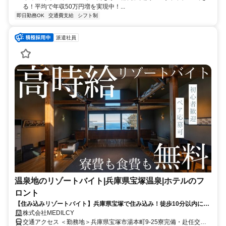
る！平均で年収50万円増を実現中！...
即日勤務OK
交通費支給
シフト制
派遣社員
温泉地のリゾートバイト|兵庫県宝塚温泉|ホテルのフ
ロント
【住み込みリゾートバイト】兵庫県宝塚で住み込み！徒歩10分以内にコ
ンビニ・スーパーも周辺環境充実！
株式会社MEDILCY
交通アクセス ＜勤務地＞兵庫県宝塚市湯本町9-25寮完備・赴任交通