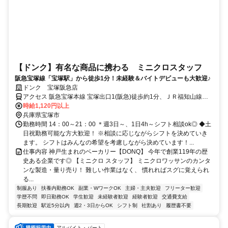
【ドンク】有名な商品に携わる ミニクロスタッフ
阪急宝塚線「宝塚駅」から徒歩1分！未経験＆バイトデビューも大歓迎♪
ドンク 宝塚阪急店
アクセス 阪急宝塚本線 宝塚出口1(阪急)徒歩約1分、ＪＲ福知山線
〔宝塚線〕 宝塚出口1徒歩約4分
時給1,120円以上
兵庫県宝塚市
勤務時間 14：00～21：00 ＊週3日～、1日4h～シフト相談ok◎ ◆土
日祝勤務可能な方大歓迎！ ※相談に応じながらシフトを決めていき
ます。 シフトはみんなの希望を考慮しながら決めています！...
仕事内容 神戸生まれのベーカリー【DONQ】 今年で創業119年の歴
史ある企業です◎ 【ミニクロ スタッフ】 ミニクロワッサンのカンタ
ンな製造・量り売り！ 難しい作業はなく、 慣れればスグに覚えられ
る...
制服あり
扶養内勤務OK
副業・WワークOK
主婦・主夫歓迎
フリーター歓迎
学歴不問
即日勤務OK
学生歓迎
未経験者歓迎
経験者歓迎
交通費支給
長期歓迎
駅近5分以内
週2・3日からOK
シフト制
社割あり
履歴書不要
アルバイト・パート