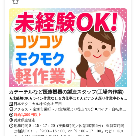
カテーテルなど医療機器の製造スタッフ(工場内作業)
★未経験OK★ライン作業なし＆力仕事ほとんどナシ★座り作業中心★空
調完備のクリーンな環境★土日祝休み
日本テクニカル株式会社 三田
アクセス ＜宝塚市栄町＞JR宝塚駅より徒歩で8分 ■バイク・自転車通
勤可能
時給1,300円以上
兵庫県宝塚市
勤務時間 8：15～17：20（実働8時間／休憩1時間5分） ※就業時間
は相談OK！ →「9:00～16：00」or「9：00～17：00」など！ ※ス