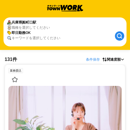
兵庫県
船町口駅
職種を選択してください
即日勤務OK
キーワードを選択してください
131件
条件保存
関連度順
業務委託