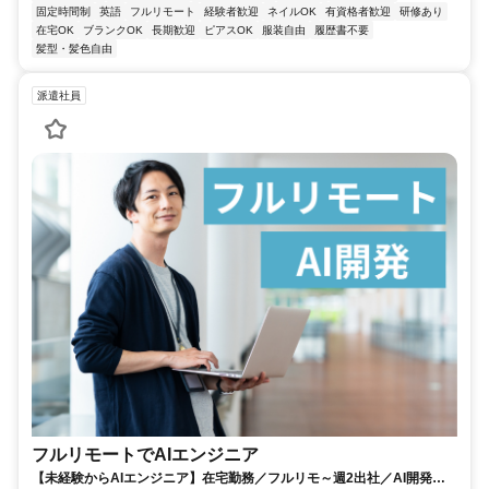
固定時間制
英語
フルリモート
経験者歓迎
ネイルOK
有資格者歓迎
研修あり
在宅OK
ブランクOK
長期歓迎
ピアスOK
服装自由
履歴書不要
髪型・髪色自由
派遣社員
フルリモートでAIエンジニア
【未経験からAIエンジニア】在宅勤務／フルリモ～週2出社／AI開発を