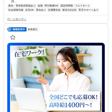
目...
産休・育休取得実績あり
短期
即日勤務OK
固定時間制
フルリモート
社会保険完備
在宅OK
育休あり
交通費支給
駅近5分以内
育児サポートあり
同じ企業の求人
業務委託