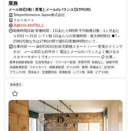
業務
メール対応5割！受電とメールのバランス◎(TP03R)
Teleperformance Japan株式会社
フルリモート
月給218,400円以上
勤務時間詳細 実働時間：1日あたり8時間 平均勤務日数：1ヶ月あた
り20日 〜 21日 シフト制 1日あたりの実働時間：最大8時間/日 ◆7～
25時(可能な方は27時)の間で週5日/実働8時間のシフ...
仕事内容 ━━ 📅8月26日(水)在宅勤務スタート！━━ 受電がメインで
すが、メール対応も約半分！ 電話とメールのバランスよく働けるカ
スタマーサポートです♪ ━━━━━━━━━━━━━━ 📋 仕事...
業界未経験者歓迎
社員登用あり
フリーター歓迎
学歴不問
転勤なし
経験不問
未経験者歓迎
フルリモート
経験者歓迎
ネイルOK
夜間
研修あり
在宅OK
ブランクOK
育休あり
交通費支給
長期歓迎
シフト制
深夜
ピアスOK
業務委託