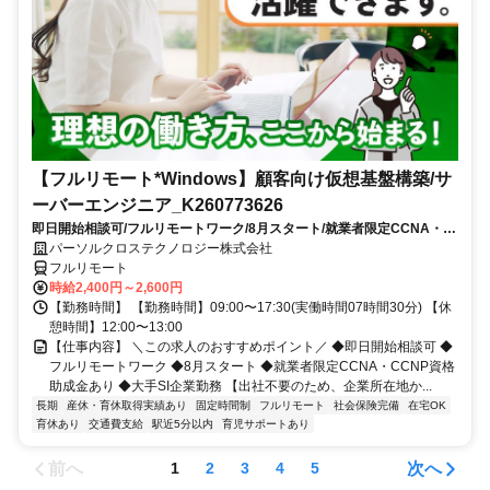
【フルリモート*Windows】顧客向け仮想基盤構築/サ
ーバーエンジニア_K260773626
即日開始相談可/フルリモートワーク/8月スタート/就業者限定CCNA・
CCNP資格助成金あり/大手SI企業勤務
パーソルクロステクノロジー株式会社
フルリモート
時給2,400円～2,600円
【勤務時間】 【勤務時間】09:00〜17:30(実働時間07時間30分) 【休
憩時間】12:00〜13:00
【仕事内容】 ＼この求人のおすすめポイント／ ◆即日開始相談可 ◆
フルリモートワーク ◆8月スタート ◆就業者限定CCNA・CCNP資格
助成金あり ◆大手SI企業勤務 【出社不要のため、企業所在地か...
長期
産休・育休取得実績あり
固定時間制
フルリモート
社会保険完備
在宅OK
育休あり
交通費支給
駅近5分以内
育児サポートあり
前へ
次へ
1
2
3
4
5