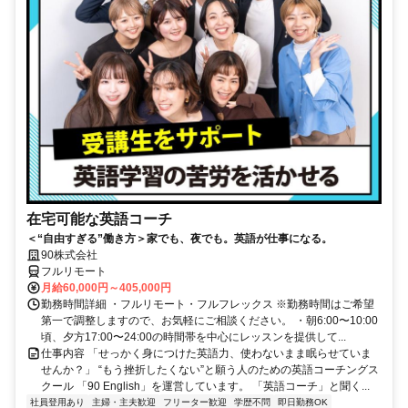
在宅可能な英語コーチ
＜“自由すぎる”働き方＞家でも、夜でも。英語が仕事になる。
90株式会社
フルリモート
月給60,000円～405,000円
勤務時間詳細 ・フルリモート・フルフレックス ※勤務時間はご希望
第一で調整しますので、お気軽にご相談ください。 ・朝6:00〜10:00
頃、夕方17:00〜24:00の時間帯を中心にレッスンを提供して...
仕事内容 「せっかく身につけた英語力、使わないまま眠らせていま
せんか？」 “もう挫折したくない”と願う人のための英語コーチングス
クール 「90 English」を運営しています。 「英語コーチ」と聞く...
社員登用あり
主婦・主夫歓迎
フリーター歓迎
学歴不問
即日勤務OK