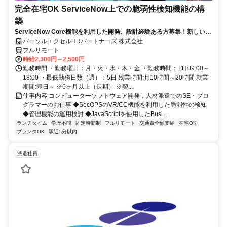
完全在宅OK ServiceNow上での脆弱性検知機能の構
築
ServiceNow Core機能を利用した開発、設計経験ある方募集！新しい技
術のキャッチアップが好きな方大歓迎！完全在宅のお仕事★
パーソルエクセルHRパートナーズ 株式会社
フルリモート
時給2,300円～2,500円
勤務時間 ・勤務曜日：月・火・水・木・金 ・勤務時間： [1] 09:00～
18:00 ・最低勤務日数（週）：5日 残業時間:月10時間～20時間 就業
期間:即日～ ※6ヶ月以上（長期） ※契...
仕事内容 コンピューターソフトウェア開発，人材派遣でのSE・プロ
グラマーのお仕事 ◆SecOPSのVR/CC機能を利用した脆弱性の検知
◆管理機能の運用検討 ◆JavaScriptを使用したBusi...
ランチタイム
学歴不問
固定時間制
フルリモート
交通費全額支給
在宅OK
ブランクOK
駅近5分以内
派遣社員