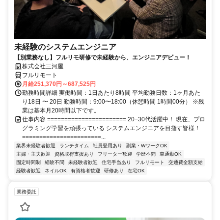
未経験のシステムエンジニア
【別業務なし】フルリモ研修で未経験から、エンジニアデビュー！
株式会社三河屋
フルリモート
月給251,370円～687,525円
勤務時間詳細 実働時間：1日あたり8時間 平均勤務日数：1ヶ月あた
り18日 〜 20日 勤務時間：9:00〜18:00（休憩時間 1時間00分） ※残
業は基本月20時間以下です。
仕事内容 ======================= 20−30代活躍中！ 現在、プロ
グラミング学習を頑張っている システムエンジニアを目指す皆様！
=======================...
業界未経験者歓迎
ランチタイム
社員登用あり
副業・WワークOK
主婦・主夫歓迎
資格取得支援あり
フリーター歓迎
学歴不問
車通勤OK
固定時間制
経験不問
未経験者歓迎
住宅手当あり
フルリモート
交通費全額支給
経験者歓迎
ネイルOK
有資格者歓迎
研修あり
在宅OK
業務委託