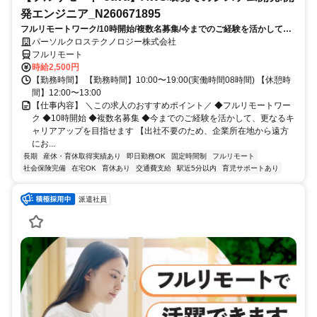
発エンジニア_N260671895
フルリモートワーク/10時開始/複数名募集/今までのご経験を活かして、
更なるキャリアアップを目指せます
パーソルクロステクノロジー株式会社
フルリモート
時給2,500円
【勤務時間】 【勤務時間】10:00〜19:00(実働時間08時間) 【休憩時
間】12:00〜13:00
【仕事内容】 ＼この求人のおすすめポイント／ ◆フルリモートワー
ク ◆10時開始 ◆複数名募集 ◆今までのご経験を活かして、更なるキ
ャリアアップを目指せます 【出社不要のため、企業所在地から遠方
にお...
長期
産休・育休取得実績あり
即日勤務OK
固定時間制
フルリモート
社会保険完備
在宅OK
育休あり
交通費支給
駅近5分以内
育児サポートあり
派遣社員