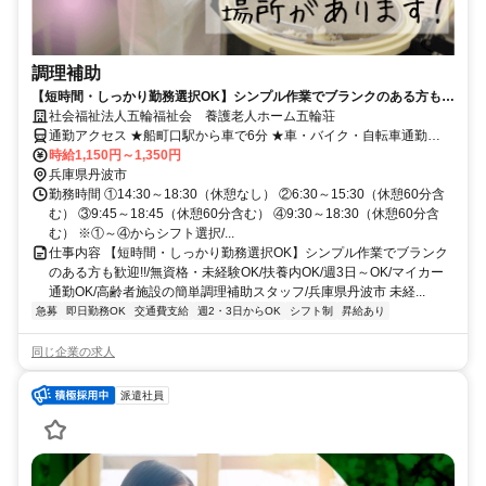
調理補助
【短時間・しっかり勤務選択OK】シンプル作業でブランクのある方も歓
迎!!/無資格・未経験OK/扶養内OK/週3日～OK/マイカー通勤OK/高齢者施
社会福祉法人五輪福祉会 養護老人ホーム五輪荘
設の簡単調理補助スタッフ/兵庫県丹波市
通勤アクセス ★船町口駅から車で6分 ★車・バイク・自転車通勤
OK（無料駐車場あり）
時給1,150円～1,350円
兵庫県丹波市
勤務時間 ①14:30～18:30（休憩なし） ②6:30～15:30（休憩60分含
む） ③9:45～18:45（休憩60分含む） ④9:30～18:30（休憩60分含
む） ※①～④からシフト選択/...
仕事内容 【短時間・しっかり勤務選択OK】シンプル作業でブランク
のある方も歓迎!!/無資格・未経験OK/扶養内OK/週3日～OK/マイカー
通勤OK/高齢者施設の簡単調理補助スタッフ/兵庫県丹波市 未経...
急募
即日勤務OK
交通費支給
週2・3日からOK
シフト制
昇給あり
同じ企業の求人
派遣社員