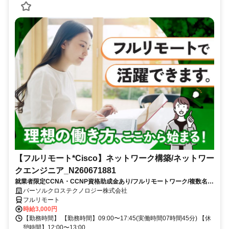
【フルリモート*Cisco】ネットワーク構築/ネットワー
クエンジニア_N260671881
就業者限定CCNA・CCNP資格助成金あり/フルリモートワーク/複数名募
集/服装自由
パーソルクロステクノロジー株式会社
フルリモート
時給3,000円
【勤務時間】 【勤務時間】09:00〜17:45(実働時間07時間45分) 【休
憩時間】12:00〜13:00