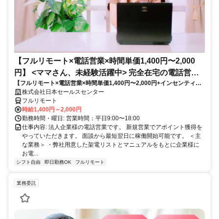
【フルリモート×電話営業×時間単価1,400円〜2,000
円】 <ママさん、未経験活躍中> 完全在宅の電話営業
【フルリモート×電話営業×時間単価1,400円〜2,000円+インセンティブ
で家庭と仕事の両立を実現
あり】 ＜ママさん、未経験活躍中＞ 完全在宅の電話営業で家庭と仕事の
株式会社日本セールスセンター
両立を実現
フルリモート
時給1,400円～2,000円
勤務時間・曜日: 営業時間：平日9:00〜18:00
仕事内容: 法人企業様の電話営業です。 新規営業でアポイント獲得を
やっていただきます。 面談から最短翌日に稼働開始可能です。 ＜主
な業務＞ ・弊社用意した架電リストとマニュアルをもとに企業様に
お電...
シフト自由
即日勤務OK
フルリモート
業務委託