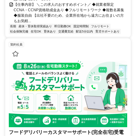
【仕事内容】 ＼この求人のおすすめポイント／ ◆就業者限定
CCNA・CCNP資格助成金あり ◆フルリモートワーク ◆複数名募集
◆服装自由 【出社不要のため、企業所在地から遠方にお住まいの方
もお気軽...
長期
産休・育休取得実績あり
即日勤務OK
固定時間制
フルリモート
社会保険完備
在宅OK
育休あり
交通費支給
駅近5分以内
育児サポートあり
契約社員
フードデリバリーカスタマーサポート(完全在宅)受電