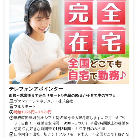
テレフォンアポインター
面接～就業後まで完全リモート✨先輩の95％が子育て中のママ♫
ヴァンテージマネジメント株式会社
フルリモート
時給1,226円～1,920円
勤務時間詳細 完全シフト制 希望を最大限考慮します♫ ⏰月～金でシ
フト自由！ （稼働目安時間： 9:00～17:00 ） ※週9時間以上の稼働を
想定 ⏰お好きな時間帯で1日3時間～！ ⏰平日のみの週...
仕事内容 ✨出社一切ナシ！フルリモート求人！ ✨全国どこでも好きな