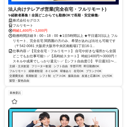
法人向けテレアポ営業(完全在宅・フルリモート)
✨経験者募集！全国どこからでも勤務OKで長期・安定稼働♪
株式会社セグロス
フルリモート
時給1,400円～3,000円
勤務時間詳細 9：00～18：00 ★1日5時間以上 ★平日週3日以上 フル
リモート、完全在宅 関西圏の方のみ、希望があれば出社も可能です
（〒542-0081 大阪府大阪市中央区南船場1丁目16-1...
仕事内容 ✅【完全在宅・フルリモート】 自宅や好きな場所から全国
どこでもお仕事可能✨ ✅【高時給スタート】 時給1400円〜3000円！
スキルや成果でしっかり還元✨ ✅【シフト自由度◎】 平日週3日〜...
主婦・主夫歓迎
フリーター歓迎
シフト自由
学歴不問
即日勤務OK
フルリモート
経験者歓迎
ネイルOK
研修あり
在宅OK
ブランクOK
交通費支給
長期歓迎
シフト制
ピアスOK
服装自由
友達と応募OK
ひげOK
髪型・髪色自由
業務委託