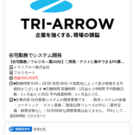
在宅勤務でシステム開発
【在宅勤務／フルリモ～週2出社】〇実装・テストに集中できるPG募集
〇業務用端末貸与あり
トライアロー株式会社
フルリモート
月給350,000円
■勤務時間 9:00～18:00 休憩 60分 ※就業先によって多少前後する可
能性がございます ■労働時間 実働時間：1日あたり8時間 平均勤務日
数：1ヶ月あたり20日 平均残業時間：1ヶ月あたり5...
■仕事内容 社内業務システムの開発業務です。 ・既存システムの改修
・コーディング ・テスト業務 〇製造以降フェーズが中心 〇要件定
義・顧客折衝なし 〇社内SE的な調整業務はありません。 PGとして...
固定時間制
フルリモート
派遣社員