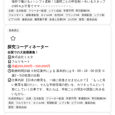
場所で働ける♫ ✨シフト柔軟！1週間ごとの申告制 ✨今いるスタッフ
の95％が子育てママ ༶ ༶ ༶ ༶ ༶ ༶ ༶ ༶ ༶ ༶ ༶ ༶...
主婦・主夫歓迎
フリーター歓迎
シフト自由
学歴不問
即日勤務OK
フルリモート
経験者歓迎
ネイルOK
在宅OK
ブランクOK
長期歓迎
シフト制
ピアスOK
服装自由
履歴書不要
友達と応募OK
ひげOK
髪型・髪色自由
業務委託
探究コーディネーター
全国での大規模募集！
株式会社ミエタ
フルリモート
月給200,000円～500,000円
勤務時間詳細 ※対応案件による 基本的には 9：00～18：00 目安 ※
週2～5日程度の出勤
仕事内容 【日本の教育を、一緒に前進させませんか？】 「もっと良
い教育を届けたい」 そんな学校現場の想いを、カリキュラムという
形にしていく仕事です。 私たちは、学校ごとの理念や課題に向き合
いながら...
社員登用あり
主婦・主夫歓迎
フリーター歓迎
学歴不問
車通勤OK
即日勤務OK
英語
フルリモート
ネイルOK
長期歓迎
シフト制
ピアスOK
服装自由
髪型・髪色自由