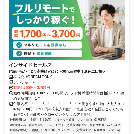
インサイドセールス
経験が活かせる✨高時給✅20代〜30代活躍中！週休二日制✨
株式会社DREAM PONY
フルリモート
時給1,700円～3,700円
勤務時間詳細 9:00〜21:00の間でシフト制 希望時間帯は相談OK！ 契
約更新期間：1年
仕事内容 ─┘─┘─┘─┘─┘─┘─┘─┘─┘ ▼働きやすい理由＆魅力▼ ✅
時給1700円〜3700円の高収入可能✨ ✅完全在宅！全国どこからでも
勤務OK！ ✅商談やクロージングなしのアポ獲得...
社員登用あり
主婦・主夫歓迎
フリーター歓迎
シフト自由
学歴不問
即日勤務OK
職場見学可
フルリモート
交通費全額支給
経験者歓迎
ネイルOK
食費補助あり
研修あり
在宅OK
ブランクOK
交通費支給
長期歓迎
シフト制