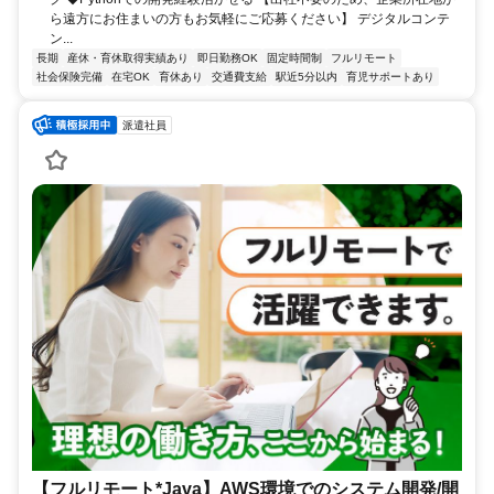
ら遠方にお住まいの方もお気軽にご応募ください】 デジタルコンテ
ン...
長期
産休・育休取得実績あり
即日勤務OK
固定時間制
フルリモート
社会保険完備
在宅OK
育休あり
交通費支給
駅近5分以内
育児サポートあり
派遣社員
【フルリモート*Java】AWS環境でのシステム開発/開