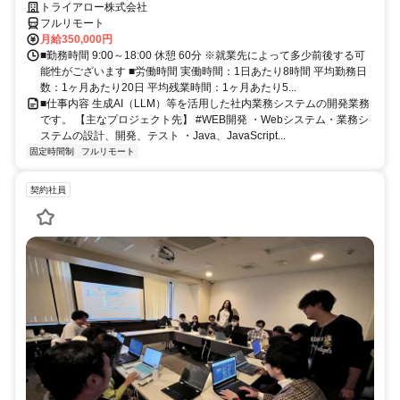
仕事にする
トライアロー株式会社
フルリモート
月給350,000円
■勤務時間 9:00～18:00 休憩 60分 ※就業先によって多少前後する可
能性がございます ■労働時間 実働時間：1日あたり8時間 平均勤務日
数：1ヶ月あたり20日 平均残業時間：1ヶ月あたり5...
■仕事内容 生成AI（LLM）等を活用した社内業務システムの開発業務
です。 【主なプロジェクト先】 #WEB開発 ・Webシステム・業務シ
ステムの設計、開発、テスト ・Java、JavaScript...
固定時間制
フルリモート
契約社員