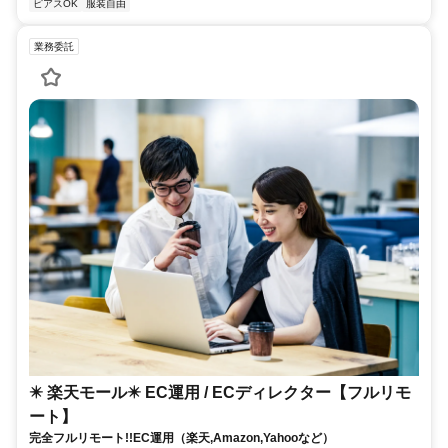
ピアスOK
服装自由
業務委託
✴️ 楽天モール✴️ EC運用 / ECディレクター【フルリモ
ート】
完全フルリモート!!EC運用（楽天,Amazon,Yahooなど）