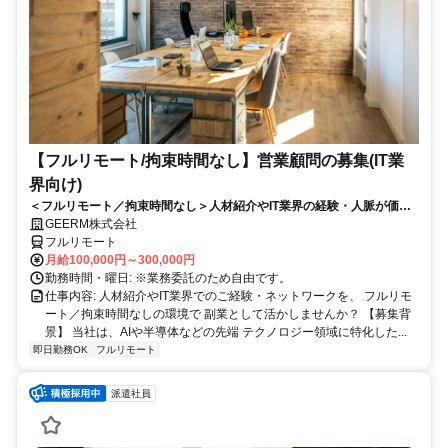
【フルリモート/拘束時間なし】営業顧問の募集(IT業
界向け)
＜フルリモート／拘束時間なし＞人材紹介やIT業界の経験・人脈が価値
になる仕事！自由な時間と場所で勤務可能！
GEERM株式会社
フルリモート
月給100,000円～300,000円
勤務時間・曜日: ※業務委託のため自由です。
仕事内容: 人材紹介やIT業界でのご経験・ネットワークを、 フルリモ
ート／拘束時間なしの環境で 副業として活かしませんか？ 【募集背
景】 当社は、AIや半導体などの先端 テクノロジー領域に特化した...
即日勤務OK
フルリモート
派遣社員