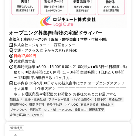
オープニング募集|軽荷物の宅配ドライバー
高収入！車両リース0円！服装・髪型自由！学歴・年齢不問♪
株式会社ロジキュート 西宮センター
交通・アクセス 自宅からの直行直帰ok
日給17,000円
兵庫県西宮市
勤務時間詳細 ■8:00～15:00/16:00～21:00(最大) ■週3日~4日程度～勤
務ＯＫ ■勤務時間により休憩は1～3時間 実働時間：1日あたり8時間
〜 12時間 平均勤務日数：1ヶ月あ...
仕事内容 26年5月30日からの新規案件につき オープニングスタッフ
を大募集！ 《 仕事内容 》 ￣￣￣￣￣￣￣￣￣￣￣￣￣￣￣￣￣￣￣
ネット通販商品や宅配便のお荷物を お客様のもとにお届けする...
制服あり
主婦・主夫歓迎
フリーター歓迎
バイク通勤OK
学歴不問
車通勤OK
即日勤務OK
職場見学可
経験者歓迎
ネイルOK
有資格者歓迎
研修あり
ブランクOK
長期歓迎
シフト制
ピアスOK
服装自由
履歴書不要
友達と応募OK
ひげOK
派遣社員