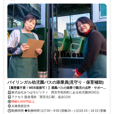
バイリンガル幼児園バスの添乗員(見守り・保育補助)
【履歴書不要！WEB面接可！】通園バスの添乗で園児の点呼・サポート
業務です。Wワーク者・子育て経験者、活躍中！
株式会社みつばモビリティ 西宮市長田町にある幼児園(M1811)
アクセス 阪急電鉄「西宮北口駅」徒歩12分
時給1,400円以上
兵庫県西宮市
勤務時間 ◆勤務時間 (1)7:00～9:00 (実働2h～) (2)16:15～18:15 (実働