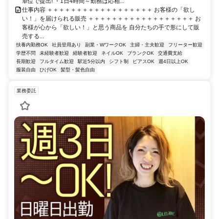
単位で提出! ・1日4時間～勤務は応相...
仕事内容 ＋＋＋＋＋＋＋＋＋＋＋＋＋＋＋＋＋＋ お客様の「欲し
い！」を届けられる販売 ＋＋＋＋＋＋＋＋＋＋＋＋＋＋＋＋＋＋ お
客様が心から「欲しい！」と思う商品を 自分たちの手で形にして販
売する...
扶養内勤務OK
社員登用あり
副業・WワークOK
主婦・主夫歓迎
フリーター歓迎
学歴不問
未経験者歓迎
経験者歓迎
ネイルOK
ブランクOK
交通費支給
長期歓迎
フルタイム歓迎
駅近5分以内
シフト制
ピアスOK
週4日以上OK
服装自由
ひげOK
髪型・髪色自由
業務委託