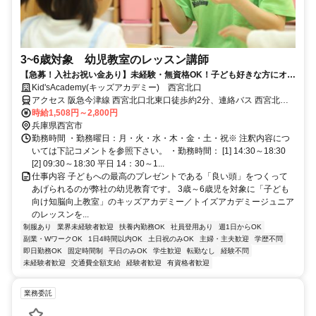
3~6歳対象 幼児教室のレッスン講師
【急募！入社お祝い金あり】未経験・無資格OK！子ども好きな方にオス
スメの幼児教育スタッフ！
Kid'sAcademy(キッズアカデミー) 西宮北口
アクセス 阪急今津線 西宮北口北東口徒歩約2分、連絡バス 西宮北口
北東口徒歩約2分、阪急神戸本線 西宮北口北東口徒歩約2分
時給1,508円～2,800円
兵庫県西宮市
勤務時間 ・勤務曜日：月・火・水・木・金・土・祝※ 注釈内容につ
いては下記コメントを参照下さい。 ・勤務時間： [1] 14:30～18:30
[2] 09:30～18:30 平日 14：30～1...
仕事内容 子どもへの最高のプレゼントである「良い頭」をつくって
あげられるのが弊社の幼児教育です。 3歳～6歳児を対象に「子ども
向け知脳向上教室」のキッズアカデミー／トイズアカデミージュニア
のレッスンを...
制服あり
業界未経験者歓迎
扶養内勤務OK
社員登用あり
週1日からOK
副業・WワークOK
1日4時間以内OK
土日祝のみOK
主婦・主夫歓迎
学歴不問
即日勤務OK
固定時間制
平日のみOK
学生歓迎
転勤なし
経験不問
未経験者歓迎
交通費全額支給
経験者歓迎
有資格者歓迎
業務委託