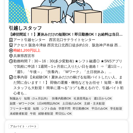
引越しスタッフ
【締切間近！！】夏休みだけの短期OK！即日勤務OK！お給料は当日全
額手渡しでスグ稼げる！誰でも簡単作業！
アート引越センター 西宮北口サテライトセンター
アクセス 阪急今津線 西宮北口北西口徒歩約1分、阪急神戸本線 西宮
北口北西口徒歩約1分、ＪＲ東海道本線 立花北口徒歩約59分 「西宮
時給1,200円以上
北口駅」から徒歩1分
兵庫県西宮市
勤務時間 7：30～16：30(多少変動有) ★シフト融通◎ ★SNSアプリ
で気軽に申請！1週間～1ヶ月前に入りたい日を連絡！ ⇒「週1日～」
「週5」「午後～」「扶養内」「Wワーク」「土日祝休み」 ...
仕事内容 【未経験OK！夏休みだけの稼げる短期バイトしたい人、ま
だ間に合います！！】 荷物の運搬・梱包などをお任せ！ 短期・単発
スタッフも大歓迎！ 簡単に運べる”コツ”も教えるので、引越バイト初
心者も...
制服あり
短期（3ヵ月以内）
扶養内勤務OK
社員登用あり
週1日からOK
副業・WワークOK
1日4時間以内OK
土日祝のみOK
主婦・主夫歓迎
フリーター歓迎
短期
シフト自由
学歴不問
即日勤務OK
平日のみOK
学生歓迎
未経験者歓迎
午前
経験者歓迎
即日払いOK
アルバイト・パート