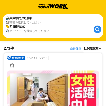
兵庫県
門戸厄神駅
職種を選択してください
即日勤務OK
キーワードを選択してください
273件
条件保存
関連度順
アルバイト・パート