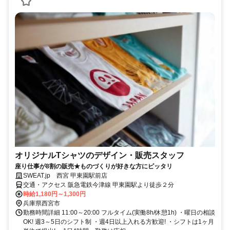
オリジナルTシャツのデザイン・販売スタッフ
座り仕事が8割の販売★ものづくりが好きな方にピッタリ
SWEAT.jp 西宮 甲東園駅前店
交通・アクセス 阪急電鉄今津線 甲東園駅より徒歩２分
時給1,180円～1,300円
兵庫県西宮市
勤務時間詳細 11:00～20:00 フルタイム(実働8h/休憩1h) ・曜日の相談
OK! 週3～5日のシフト制 ・週4日以上入れる方歓迎! ・シフトは1ヶ月