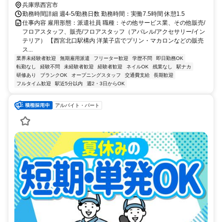
兵庫県西宮市
勤務時間詳細 週4-5/勤務日数 勤務時間：実働7.5時間 休憩1.5
仕事内容 雇用形態：派遣社員 職種：その他サービス業、その他販売/
フロアスタッフ、販売/フロアスタッフ（アパレル/アクセサリー/イン
テリア） 【西宮北口駅構内 洋菓子店でプリン・マカロンなどの販売
ス...
業界未経験者歓迎
無期雇用派遣
フリーター歓迎
学歴不問
即日勤務OK
転勤なし
経験不問
未経験者歓迎
経験者歓迎
ネイルOK
残業なし
駅ナカ
研修あり
ブランクOK
オープニングスタッフ
交通費支給
長期歓迎
フルタイム歓迎
駅近5分以内
週2・3日からOK
アルバイト・パート