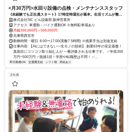
<月30万円>水回り設備の点検・メンテナンススタッフ
《未経験でも正社員スタート》17時定時退社が基本。生活リズムが整い
ます
株式会社SIC ビル設備部 阪神営業所
アクセス: 車通勤・バイク通勤OK ※無料駐車場あり
月給300,000円～500,000円
兵庫県西宮市
勤務時間・曜日: 8:00〜17:00(実働7.5時間) ※残業手当は別途支給
仕事内容: 【AIにはできない一生モノの技術】 創業63年の安定基盤！
真面目にコツコツ取り組む人が 一番評価される仕事です。 ✅年収300
万円~500万円 ✅面接1回！学歴や転職歴は不問！ ✅...
即日勤務OK
交通費支給
シフト制
昇給あり
正社員