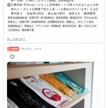
時～16時、17時のフルタイム勤務に切替相談OK...
仕事内容 平日のみ＊ピタっと定時退社！１５時３０分または１６時
終わり！ 月１４日勤務で皆さん長～くお勤めされています♪ 【 お仕
事内容 】 ・預金窓口対応 ・税公金の受付 ・端末入力 ・帳票整理 ...
業界未経験者歓迎
学歴不問
即日勤務OK
固定時間制
職場見学可
平日のみOK
転勤なし
経験不問
未経験者歓迎
交通費全額支給
残業なし
月1シフト提出
食費補助あり
研修あり
ブランクOK
長期歓迎
駅近5分以内
週2・3日からOK
土日祝休み
履歴書不要
同じ企業の求人
アルバイト・パート