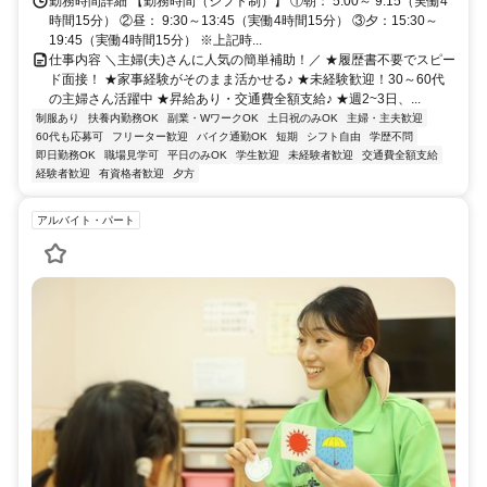
勤務時間詳細 【勤務時間（シフト制）】 ①朝： 5:00～ 9:15（実働4
時間15分） ②昼： 9:30～13:45（実働4時間15分） ③夕：15:30～
19:45（実働4時間15分） ※上記時...
仕事内容 ＼主婦(夫)さんに人気の簡単補助！／ ★履歴書不要でスピー
ド面接！ ★家事経験がそのまま活かせる♪ ★未経験歓迎！30～60代
の主婦さん活躍中 ★昇給あり・交通費全額支給♪ ★週2~3日、...
制服あり
扶養内勤務OK
副業・WワークOK
土日祝のみOK
主婦・主夫歓迎
60代も応募可
フリーター歓迎
バイク通勤OK
短期
シフト自由
学歴不問
即日勤務OK
職場見学可
平日のみOK
学生歓迎
未経験者歓迎
交通費全額支給
経験者歓迎
有資格者歓迎
夕方
アルバイト・パート