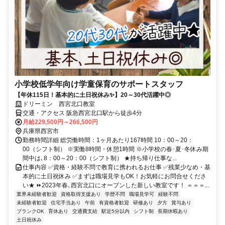
小学校低学年向け学童保育のサポートスタッフ
【年休115日！基本的に土日祝休み✨】20～30代活躍中◎
ドリーミン 西宮北口教室
交通・アクセス 阪急西宮北口駅から徒歩4分
月給229,500円～266,500円
兵庫県西宮市
勤務時間詳細 総労働時間：1ヶ月あたり167時間 10：00～20：
00（シフト制） ※実働8時間・休憩1時間 ※小学校の春･夏･冬休み期
間中は､8：00～20：00（シフト制） ★持ち帰り仕事な...
仕事内容 ✅資格・経験不問で教育に携われるお仕事 ✅残業少なめ・基
本的に土日祝休み ✅まずは職場見学もOK！お気軽にお問合せくださ
い★ ⏩2023年春､西宮北口にオープンした新しい教室です！ ＝＝＝...
業界未経験者歓迎
資格取得支援あり
学歴不問
職場見学可
経験不問
未経験者歓迎
住宅手当あり
午前
有資格者歓迎
研修あり
夕方
賞与あり
ブランクOK
育休あり
交通費支給
駅近5分以内
シフト制
長期休暇あり
土日祝休み