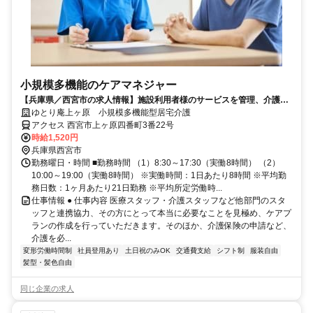
小規模多機能のケアマネジャー
【兵庫県／西宮市の求人情報】施設利用者様のサービスを管理、介護支
援専門員のお仕事
ゆとり庵上ヶ原 小規模多機能型居宅介護
アクセス 西宮市上ヶ原四番町3番22号
時給1,520円
兵庫県西宮市
勤務曜日・時間 ■勤務時間 （1）8:30～17:30（実働8時間） （2）
10:00～19:00（実働8時間） ※実働時間：1日あたり8時間 ※平均勤
務日数：1ヶ月あたり21日勤務 ※平均所定労働時...
仕事情報 ● 仕事内容 医療スタッフ・介護スタッフなど他部門のスタ
ッフと連携協力、その方にとって本当に必要なことを見極め、ケアプ
ランの作成を行っていただきます。そのほか、介護保険の申請など、
介護を必...
変形労働時間制
社員登用あり
土日祝のみOK
交通費支給
シフト制
服装自由
髪型・髪色自由
同じ企業の求人