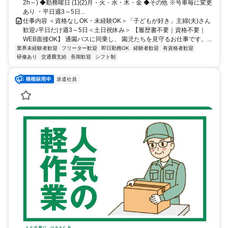
2h～) ◆勤務曜日 (1)(2)月・火・水・木・金 ◆その他 ※号車毎に変更
あり ・平日週3～5日...
仕事内容 ＜資格なしOK・未経験OK＞「子どもが好き」主婦(夫)さん
歓迎♪平日だけ週3～5日＜土日祝休み＞ 【履歴書不要｜資格不要｜
WEB面接OK】 通園バスに同乗し、 園児たちを見守るお仕事です。...
業界未経験者歓迎
フリーター歓迎
即日勤務OK
経験者歓迎
有資格者歓迎
研修あり
交通費支給
長期歓迎
シフト制
派遣社員