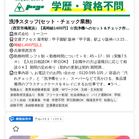
洗浄スタッフ(セット・チェック業務)
（西宮市鳴尾浜）【高時給1400円】☆洗浄機へのセット＆チェック作業
☆/マイカー通勤OK/週払い可◎
株式会社 トーコー
交通アクセス 最寄駅：甲子園駅 阪神「甲子園」駅より阪神バス15分
阪神「武庫川団地前」駅～自転車13分 ※マイカー・自転車・公共交
時給1,400円以上
通機関OK ※交通費全額支給(規定有)
兵庫県西宮市
勤務時間 シフト制 ＜勤務時間について＞ 8：45～17：30（実働7.5
Ｈ） 【入社日相談OK！即日OK】 【在職中の方は退職日に応じて相
談ＯＫ】 期間の定め有り（契約の更新は契約 期間満...
仕事内容 ＼ お電話でのお問い合わせ：0120-595-105 ／ 容器の「汚
れチェック」と「洗浄機セット」 スーパーなどで見かける、食品運
搬用のプラスチックケースをキレイにするお仕事です。 ■ラベ...
制服あり
業界未経験者歓迎
副業・WワークOK
主婦・主夫歓迎
資格取得支援あり
長期
フリーター歓迎
社会保険あり
バイク通勤OK
早朝
シフト自由
大量募集
午後
学歴不問
即日勤務OK
職場見学可
転勤なし
経験不問
未経験者歓迎
交通費全額支給
アルバイト・パート