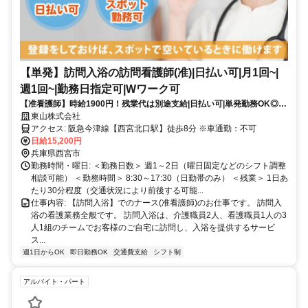
【単発】訪問入浴の訪問看護師(准)|日払い可|月1回~|
週1回~|勤務日指定可|Wワーク可
【准看護師】時給1900円！残業代は別途支給|日払い可|単発勤務OK◎都
合の良い日だけ働く1日8hのスポットワーク|休業補償有で安心！【西宮
東山株式会社
北口駅】(17954-153-10)
アクセス: 阪急今津線【西宮北口駅】徒歩8分 ※車通勤：不可
日給15,200円
兵庫県西宮市
勤務時間・曜日: ＜勤務日数＞ 週1～2日（曜日固定などのシフト調整
相談可能） ＜勤務時間＞ 8:30～17:30（日勤帯のみ） ＜残業＞ 1日あ
たり30分程度（交通状況により前後する可能...
仕事内容: 【訪問入浴】でのナース(准看護師)のお仕事です。 訪問入
浴の看護業務全般です。 訪問入浴は、介護職員2人、看護職員1人の3
人1組のチームでお客様のご自宅に訪問し、入浴を提供するサービ
ス...
週1日からOK
即日勤務OK
交通費支給
シフト制
アルバイト・パート