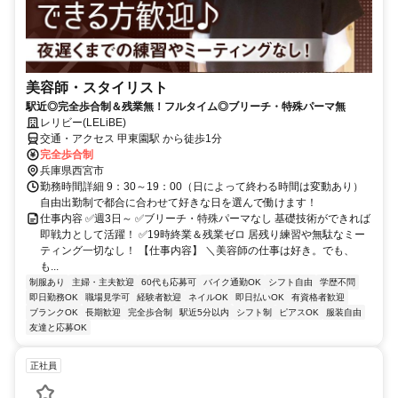
美容師・スタイリスト
駅近◎完全歩合制＆残業無！フルタイム◎ブリーチ・特殊パーマ無
レリビー(LELiBE)
交通・アクセス 甲東園駅 から徒歩1分
完全歩合制
兵庫県西宮市
勤務時間詳細 9：30～19：00（日によって終わる時間は変動あり）
自由出勤制で都合に合わせて好きな日を選んで働けます！
仕事内容 ✅週3日～ ✅ブリーチ・特殊パーマなし 基礎技術ができれば
即戦力として活躍！ ✅19時終業＆残業ゼロ 居残り練習や無駄なミー
ティング一切なし！ 【仕事内容】 ＼美容師の仕事は好き。でも、
も...
制服あり
主婦・主夫歓迎
60代も応募可
バイク通勤OK
シフト自由
学歴不問
即日勤務OK
職場見学可
経験者歓迎
ネイルOK
即日払いOK
有資格者歓迎
ブランクOK
長期歓迎
完全歩合制
駅近5分以内
シフト制
ピアスOK
服装自由
友達と応募OK
正社員