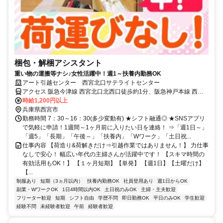
梱包・解梱アシスタント
重い物の運搬等ナシ♪女性活躍中！週1～扶養内勤務OK
アート引越センター 西宮北口サテライトセンター
アクセス 阪急今津線 西宮北口北西口徒歩約1分、阪急神戸本線 西宮
北口北西口徒歩約1分、ＪＲ東海道本線 立花北口徒歩約59分 「西宮
時給1,200円以上
北口駅」から徒歩1分
兵庫県西宮市
勤務時間 7：30～16：30(多少変動有) ★シフト融通◎ ★SNSアプリ
で気軽に申請！1週間～1ヶ月前に入りたい日を連絡！ ⇒「週1日～」
「週5」「長期」「午後～」「扶養内」「Wワーク」「土日祝...
仕事内容 【荷造り&荷解きだけ⇒引越作業ではありません！】 力仕事
なしで安心！ 幅広い年代の主婦さんが活躍中です！ 【スキマ時間の
有効活用もOK！】 【１ヶ月短期】【単発】 【週1日】【土曜だけ】
【...
制服あり
短期（3ヵ月以内）
扶養内勤務OK
社員登用あり
週1日からOK
副業・WワークOK
1日4時間以内OK
土日祝のみOK
主婦・主夫歓迎
フリーター歓迎
短期
シフト自由
学歴不問
即日勤務OK
平日のみOK
学生歓迎
経験不問
未経験者歓迎
午前
経験者歓迎