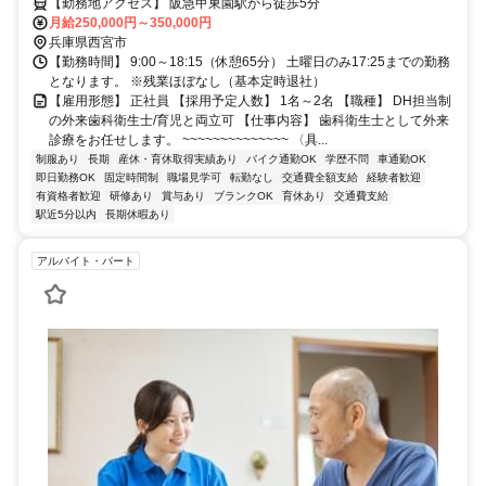
【勤務地アクセス】 阪急甲東園駅から徒歩5分
月給250,000円～350,000円
兵庫県西宮市
【勤務時間】 9:00～18:15（休憩65分） 土曜日のみ17:25までの勤務
となります。 ※残業ほぼなし（基本定時退社）
【雇用形態】 正社員 【採用予定人数】 1名～2名 【職種】 DH担当制
の外来歯科衛生士/育児と両立可 【仕事内容】 歯科衛生士として外来
診療をお任せします。 ~~~~~~~~~~~~~~ 〈具...
制服あり
長期
産休・育休取得実績あり
バイク通勤OK
学歴不問
車通勤OK
即日勤務OK
固定時間制
職場見学可
転勤なし
交通費全額支給
経験者歓迎
有資格者歓迎
研修あり
賞与あり
ブランクOK
育休あり
交通費支給
駅近5分以内
長期休暇あり
アルバイト・パート