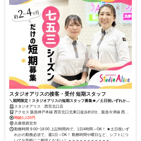
スタジオアリスの接客・受付 短期スタッフ
＼期間限定！スタジオアリスの短期スタッフ募集★／土日祝いずれかの
勤務必須で週1日、1日4h～OK！
スタジオアリス 西宮北口店
アクセス 阪急神戸本線 西宮北口北東口徒歩約3分、阪急今津線 西宮
北口北東口徒歩約3分、連絡バス 西宮北口北東口徒歩約3分 阪急電鉄
時給1,120円
神戸線 西宮北口駅よりすぐ 北出口すぐ
兵庫県西宮市
勤務時間 9:00~18:00 上記時間内で、1日4時間～OK！ ★土日祝いず
れかの勤務必須で、週1日～OK！ 勤務時間や曜日など、シフトにつ
いてお気軽にご相談ください！ ＝＝＝＝＝＝＝＝＝＝＝...