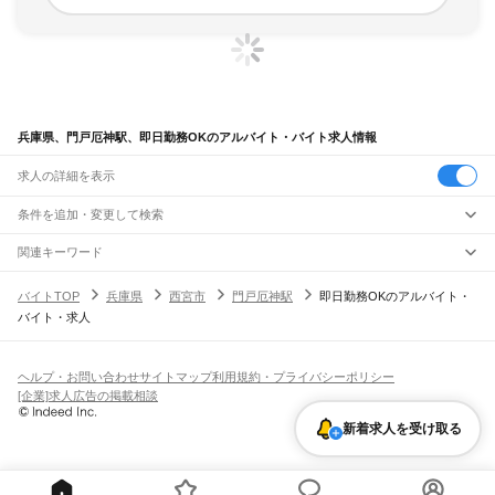
兵庫県、門戸厄神駅、即日勤務OKのアルバイト・バイト求人情報
求人の詳細を表示
条件を追加・変更して検索
市区町村を追加・変更
関連キーワード
完全在宅ワーク 全国
シール貼り 在宅
現在地周辺
ガチャガチャ
犬カフェ
兵庫県
駅を追加・変更
バイトTOP
兵庫県
西宮市
門戸厄神駅
即日勤務OKのアルバイト・
兵庫県
すべて
バイト・求人
神戸市
すべて
職種を追加・変更
JR神戸線(大阪～神戸)
東灘区
灘区
兵庫区
長田区
須磨区
垂水区
北区
中央区
西区
尼崎駅
立花駅
甲子園口駅
西宮駅
さくら夙川駅
芦屋駅
甲南山手駅
摂津本山駅
住吉駅
飲食・フードサービス
姫路市
尼崎市
明石市
西宮市
洲本市
芦屋市
伊丹市
相生市
豊岡市
加古川市
赤穂市
特徴を追加・変更
六甲道駅
摩耶駅
灘駅
三ノ宮駅
元町駅
神戸駅
飲食・フードサービス
すべて
ヘルプ・お問い合わせ
サイトマップ
利用規約・プライバシーポリシー
西脇市
宝塚市
三木市
高砂市
川西市
小野市
三田市
加西市
丹波篠山市
養父市
ホールスタッフ
キッチンスタッフ
皿洗い・洗い場
精肉・鮮魚加工
給食調理
人気
[企業]求人広告の掲載相談
JR神戸線(神戸～姫路)
丹波市
南あわじ市
朝来市
淡路市
宍粟市
加東市
たつの市
川辺郡
多可郡
加古郡
雇用形態を追加・変更
パン屋（ベーカリー）
フードカウンター販売員
バー（BAR）・バーテンダー
日払いOK
高校生歓迎
学生歓迎
深夜の仕事
髪型・髪色自由
ひげOK
ネイルOK
神戸駅
兵庫駅
新長田駅
鷹取駅
須磨海浜公園駅
須磨駅
塩屋駅
垂水駅
舞子駅
朝霧駅
神崎郡
揖保郡
赤穂郡
佐用郡
美方郡
飲食店補助（開店・閉店準備）
飲食店（店長・マネージャー）
新着求人を受け取る
ピアスOK
アルバイト・パート
履歴書不要
オープニングスタッフ
留学生・外国人活躍中
明石駅
西明石駅
大久保駅
魚住駅
土山駅
東加古川駅
加古川駅
宝殿駅
曽根駅
都道府県を変更
営業・販売
勤務期間
正社員
ひめじ別所駅
御着駅
東姫路駅
姫路駅
営業・販売
すべて
短期
契約社員
単発・1日OK
長期
期間限定（春夏冬休み等）
JR山陽本線(姫路～岡山)
営業
テレフォンアポインター（テレアポ）
ルートセールス
コンビニ
シフト
派遣社員