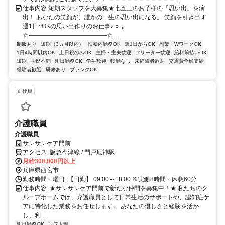
仕事内容 短期スタッフを大募集★七五三のお子様の「思い出」を演
出！ あなたの笑顔が、誰かの一生の思い出になる。 笑顔を引き出す
週1日~OKの思い出作りのお仕事♪ ○･｡
☆―――――――――――――☆...
制服あり
短期（3ヵ月以内）
扶養内勤務OK
週1日からOK
副業・WワークOK
1日4時間以内OK
土日祝のみOK
主婦・主夫歓迎
フリーター歓迎
給料前払いOK
短期
学歴不問
即日勤務OK
学生歓迎
転勤なし
未経験者歓迎
交通費全額支給
経験者歓迎
研修あり
ブランクOK
正社員
介護職員
介護職員
サンサンケア門前
アクセス: 阪急今津線 / 門戸厄神駅
月給300,000円以上
兵庫県西宮市
勤務時間・曜日: 【日勤】 09:00～18:00 ※実働8時間・休憩60分
仕事内容: ★サンサンケア門前で新たな仲間を募集中！★ 私たちのグ
ループホームでは、介護職員として日常生活のサポートや、認知症ケ
アに特化した業務をお任せします。 あなたの優しさと経験を活か
し、利...
即日勤務OK
シフト制