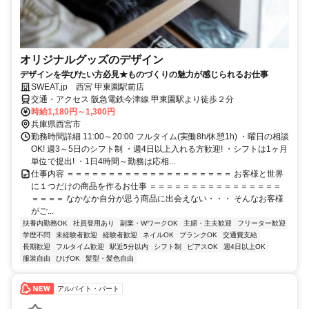
オリジナルグッズのデザイン
デザインを学びたい方必見★ものづくりの魅力が感じられるお仕事
SWEAT.jp 西宮 甲東園駅前店
交通・アクセス 阪急電鉄今津線 甲東園駅より徒歩２分
時給1,180円～1,300円
兵庫県西宮市
勤務時間詳細 11:00～20:00 フルタイム(実働8h/休憩1h) ・曜日の相談
OK! 週3～5日のシフト制 ・週4日以上入れる方歓迎! ・シフトは1ヶ月
単位で提出! ・1日4時間～勤務は応相...
仕事内容 ＝＝＝＝＝＝＝＝＝＝＝＝＝＝＝＝＝＝＝＝ お客様と世界
に１つだけの商品を作るお仕事 ＝＝＝＝＝＝＝＝＝＝＝＝＝＝＝＝
＝＝＝＝ なかなか自分が思う商品に出会えない・・・ そんなお客様
がご...
扶養内勤務OK
社員登用あり
副業・WワークOK
主婦・主夫歓迎
フリーター歓迎
学歴不問
未経験者歓迎
経験者歓迎
ネイルOK
ブランクOK
交通費支給
長期歓迎
フルタイム歓迎
駅近5分以内
シフト制
ピアスOK
週4日以上OK
服装自由
ひげOK
髪型・髪色自由
アルバイト・パート