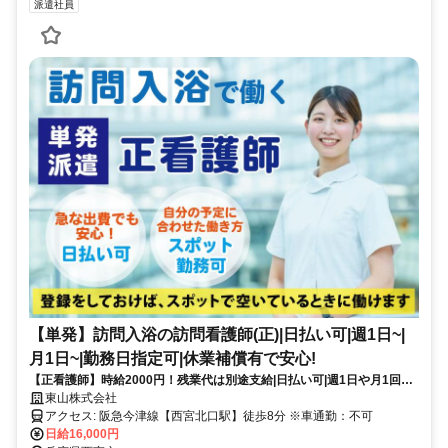
派遣社員
【単発】訪問入浴の訪問看護師(正)|日払い可|週1日~|
月1日~|勤務日指定可|休業補償有で安心!
【正看護師】時給2000円！残業代は別途支給|日払い可|週1日や月1回～
の単発勤務OK|即日勤務可能|1日8hのスポットワーク|Wワーク歓迎！
東山株式会社
【西宮北口駅】(17954-153-9)
アクセス: 阪急今津線【西宮北口駅】徒歩8分 ※車通勤：不可
日給16,000円