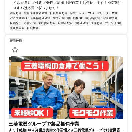
イル ✅選別 ✅検査 ✅梱包 ✅清掃 上記作業をお任せします！ ⭐特別な
スキルは必要ございません！
制服あり
業界未経験者歓迎
社員登用あり
副業・WワークOK
フリーター歓迎
バイク通勤OK
給料前払いOK
学歴不問
即日勤務OK
固定時間制
職場見学可
転勤なし
経験不問
未経験者歓迎
経験者歓迎
週払いOK
研修あり
ブランクOK
交通費支給
長期歓迎
派遣社員
三菱電機グループで製品梱包作業
★＼未経験OK＆冷暖房完備の作業場／★三菱電機グループで精密機器の