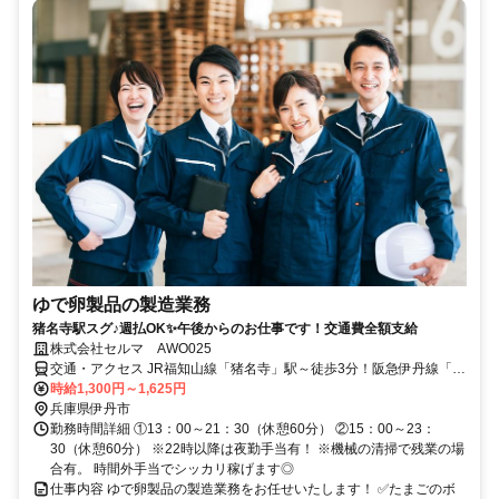
ゆで卵製品の製造業務
猪名寺駅スグ♪週払OK✨午後からのお仕事です！交通費全額支給
株式会社セルマ AWO025
交通・アクセス JR福知山線「猪名寺」駅～徒歩3分！阪急伊丹線「稲
野」駅～徒歩5分！
時給1,300円～1,625円
兵庫県伊丹市
勤務時間詳細 ①13：00～21：30（休憩60分） ②15：00～23：
30（休憩60分） ※22時以降は夜勤手当有！ ※機械の清掃で残業の場
合有。 時間外手当でシッカリ稼げます◎
仕事内容 ゆで卵製品の製造業務をお任せいたします！ ✅たまごのボ