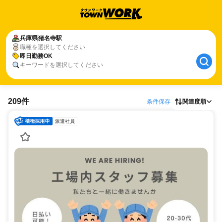
兵庫県
猪名寺駅
職種を選択してください
即日勤務OK
キーワードを選択してください
209件
条件保存
関連度順
派遣社員