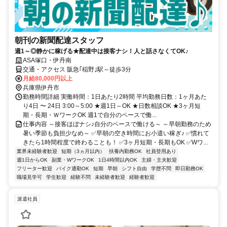
朝刊の新聞配達スタッフ
週1～◎静かに稼げる★配達中は接客ナシ！人と話さなくてOK♪
ASA塚口・伊丹南
交通・アクセス 阪急｢稲野｣駅～徒歩3分
月給80,000円以上
兵庫県伊丹市
勤務時間詳細 実働時間：1日あたり2時間 平均勤務日数：1ヶ月あた
り4日 〜 24日 3:00～5:00 ★週1日～OK ★日数相談OK ★3ヶ月短
期・長期・ＷワークOK 週1で自分のペースで働...
仕事内容 ～接客ほぼナシ♪自分のペースで働ける～ ～早朝勤務のため
暑い季節も負担少なめ～ ✅早朝の空き時間にお小遣い稼ぎ♪ ✅慣れて
きたら1時間程度で終わることも！ ✅3ヶ月短期・長期もOK ✅Wワ...
業界未経験者歓迎
短期（3ヵ月以内）
扶養内勤務OK
社員登用あり
週1日からOK
副業・WワークOK
1日4時間以内OK
主婦・主夫歓迎
フリーター歓迎
バイク通勤OK
短期
早朝
シフト自由
学歴不問
即日勤務OK
職場見学可
学生歓迎
経験不問
未経験者歓迎
経験者歓迎
派遣社員