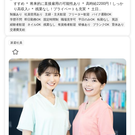
すすめ ＊ 将来的に直接雇用の可能性あり ＊ 高時給2200円！しっか
り高収入♪ ＊ 残業なし！プライベートも充実 ＊ 土日...
制服あり
社員登用あり
主婦・主夫歓迎
フリーター歓迎
バイク通勤OK
学歴不問
即日勤務OK
固定時間制
職場見学可
平日のみOK
転勤なし
英語
経験者歓迎
ネイルOK
残業なし
有資格者歓迎
研修あり
ブランクOK
育休あり
交通費支給
派遣社員