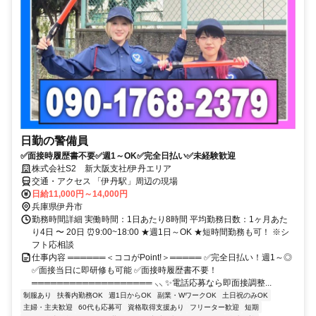
日勤の警備員
✅面接時履歴書不要✅週1～OK✅完全日払い✅未経験歓迎
株式会社S2 新大阪支社/伊丹エリア
交通・アクセス 「伊丹駅」周辺の現場
日給11,000円～14,000円
兵庫県伊丹市
勤務時間詳細 実働時間：1日あたり8時間 平均勤務日数：1ヶ月あた
り4日 〜 20日 ⏰9:00~18:00 ★週1日～OK ★短時間勤務も可！ ※シ
フト応相談
仕事内容 ══════＜ココがPoint!＞═════ ✅完全日払い！週1～◎
✅面接当日に即研修も可能 ✅面接時履歴書不要！
═══════════════════ ⸜⸜ ✨電話応募なら即面接調整...
制服あり
扶養内勤務OK
週1日からOK
副業・WワークOK
土日祝のみOK
主婦・主夫歓迎
60代も応募可
資格取得支援あり
フリーター歓迎
短期