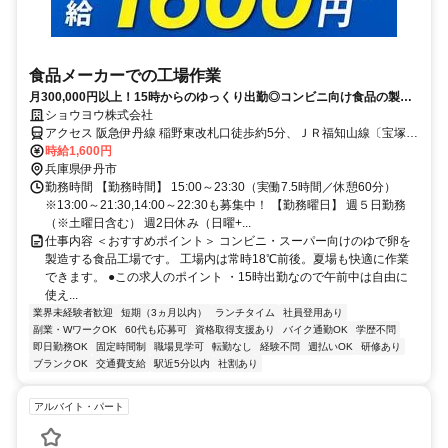
食品メーカーでの工場作業
月300,000円以上！15時からのゆっくり出勤◎コンビニ向け食品の製造
サポート
ショウヨウ株式会社
アクセス 阪急伊丹線 稲野東改札口徒歩約5分、ＪＲ福知山線〔宝塚
線〕 猪名寺西口徒歩約7分、阪急伊丹線 新伊丹東改札口徒歩約10分
時給1,600円
▼JR福知山線（宝塚線）「猪名寺」駅から徒歩5分 ▼阪急伊丹線「稲
兵庫県伊丹市
野」駅から徒歩6分
勤務時間 【勤務時間】 15:00～23:30（実働7.5時間／休憩60分）
※13:00～21:30,14:00～22:30も募集中！ 【勤務曜日】 週５日勤務
（※土曜日含む） 週2日休み（日曜+...
仕事内容 ＜おすすめポイント＞ コンビニ・スーパー向けのゆで卵を
製造する食品工場です。 工場内は常時18℃前後。夏場も快適に作業
できます。 ●この求人のポイント ・15時出勤なので午前中は自由に
使え...
業界未経験者歓迎
短期（3ヵ月以内）
ランチタイム
社員登用あり
副業・WワークOK
60代も応募可
資格取得支援あり
バイク通勤OK
学歴不問
即日勤務OK
固定時間制
職場見学可
転勤なし
経験不問
週払いOK
研修あり
ブランクOK
交通費支給
駅近5分以内
社割あり
アルバイト・パート