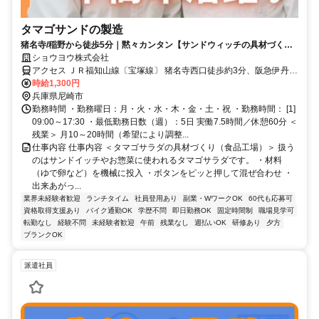
タマゴサンドの製造
猪名寺/稲野から徒歩5分｜黙々カンタン【サンドウィッチの具材づく
り】40～50代活躍／作業服は工場が洗濯＆格安食堂あり
ショウヨウ株式会社
アクセス ＪＲ福知山線〔宝塚線〕 猪名寺西口徒歩約3分、阪急伊丹線
稲野東改札口徒歩約5分、阪急伊丹線 新伊丹東改札口徒歩約17分
時給1,300円
▼JR福知山線（宝塚線）「猪名寺」駅から徒歩5分 ▼阪急伊丹線「稲
兵庫県尼崎市
野」駅から徒歩6分
勤務時間 ・勤務曜日：月・火・水・木・金・土・祝 ・勤務時間： [1]
09:00～17:30 ・最低勤務日数（週）：5日 実働7.5時間／休憩60分 ＜
残業＞ 月10～20時間（希望により調整...
仕事内容 仕事内容 ＜タマゴサラダの具材づくり（食品工場）＞ 扱う
のはサンドイッチやお惣菜に使われるタマゴサラダです。 ・材料
（ゆで卵など）を機械に投入 ・ボタンをピッと押して混ぜ合わせ ・
出来あがっ...
業界未経験者歓迎
ランチタイム
社員登用あり
副業・WワークOK
60代も応募可
資格取得支援あり
バイク通勤OK
学歴不問
即日勤務OK
固定時間制
職場見学可
転勤なし
経験不問
未経験者歓迎
午前
残業なし
週払いOK
研修あり
夕方
ブランクOK
派遣社員