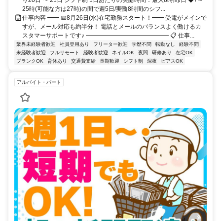
25時(可能な方は27時)の間で週5日/実働8時間のシフ...
仕事内容 ━━ 📅8月26日(水)在宅勤務スタート！━━ 受電がメインで
すが、メール対応も約半分！ 電話とメールのバランスよく働けるカ
スタマーサポートです♪ ━━━━━━━━━━━━━━ 📋 仕事...
業界未経験者歓迎
社員登用あり
フリーター歓迎
学歴不問
転勤なし
経験不問
未経験者歓迎
フルリモート
経験者歓迎
ネイルOK
夜間
研修あり
在宅OK
ブランクOK
育休あり
交通費支給
長期歓迎
シフト制
深夜
ピアスOK
アルバイト・パート