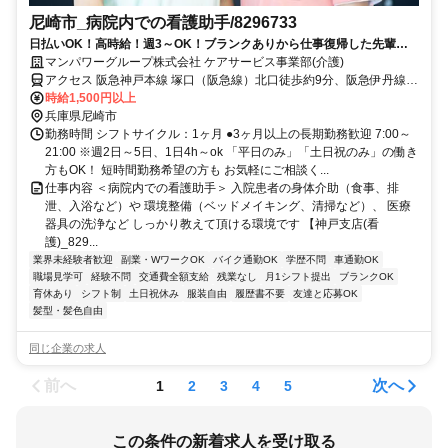
尼崎市_病院内での看護助手/8296733
日払いOK！高時給！週3～OK！ブランクありから仕事復帰した先輩や
ミドル世代も多数活躍中♪
マンパワーグループ株式会社 ケアサービス事業部(介護)
アクセス 阪急神戸本線 塚口（阪急線）北口徒歩約9分、阪急伊丹線
塚口（阪急線）北口徒歩約9分、阪急伊丹線 稲野東改札口徒歩約14分
時給1,500円以上
車・バイク通勤OK（派遣先による）
兵庫県尼崎市
勤務時間 シフトサイクル：1ヶ月 ●3ヶ月以上の長期勤務歓迎 7:00～
21:00 ※週2日～5日、1日4h～ok 「平日のみ」「土日祝のみ」の働き
方もOK！ 短時間勤務希望の方も お気軽にご相談く...
仕事内容 ＜病院内での看護助手＞ 入院患者の身体介助（食事、排
泄、入浴など）や 環境整備（ベッドメイキング、清掃など）、 医療
器具の洗浄など しっかり教えて頂ける環境です 【神戸支店(看
護)_829...
業界未経験者歓迎
副業・WワークOK
バイク通勤OK
学歴不問
車通勤OK
職場見学可
経験不問
交通費全額支給
残業なし
月1シフト提出
ブランクOK
育休あり
シフト制
土日祝休み
服装自由
履歴書不要
友達と応募OK
髪型・髪色自由
同じ企業の求人
前へ
次へ
1
2
3
4
5
この条件の新着求人を受け取る