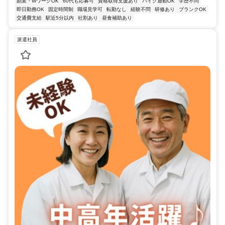
副業・WワークOK
60代も応募可
資格取得支援あり
バイク通勤OK
学歴不問
即日勤務OK
固定時間制
職場見学可
転勤なし
経験不問
研修あり
ブランクOK
交通費支給
駅近5分以内
社割あり
昼食補助あり
派遣社員