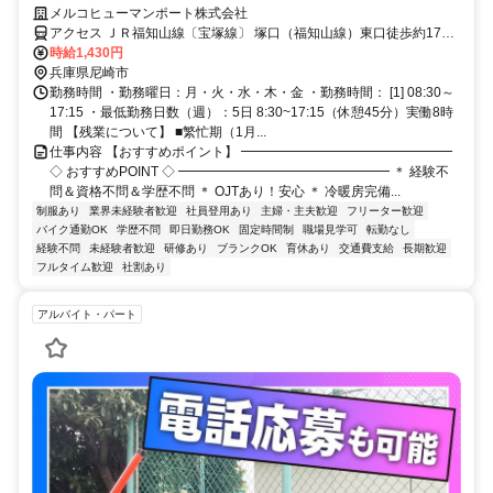
梱包！将来直接雇用の可能性あり
メルコヒューマンポート株式会社
アクセス ＪＲ福知山線〔宝塚線〕 塚口（福知山線）東口徒歩約17
分、ＪＲ福知山線〔宝塚線〕 猪名寺東口徒歩約18分、阪急神戸本線
時給1,430円
塚口（阪急線）南口徒歩約20分 JR塚口駅、JR猪名寺駅から徒歩10分
兵庫県尼崎市
程度。阪急塚口駅から徒歩15分程度。阪神尼崎駅からバス15分
勤務時間 ・勤務曜日：月・火・水・木・金 ・勤務時間： [1] 08:30～
17:15 ・最低勤務日数（週）：5日 8:30~17:15（休憩45分）実働8時
間 【残業について】 ■繁忙期（1月...
仕事内容 【おすすめポイント】 ━━━━━━━━━━━━━━━━
◇ おすすめPOINT ◇ ━━━━━━━━━━━━━━━━ ＊ 経験不
問＆資格不問＆学歴不問 ＊ OJTあり！安心 ＊ 冷暖房完備...
制服あり
業界未経験者歓迎
社員登用あり
主婦・主夫歓迎
フリーター歓迎
バイク通勤OK
学歴不問
即日勤務OK
固定時間制
職場見学可
転勤なし
経験不問
未経験者歓迎
研修あり
ブランクOK
育休あり
交通費支給
長期歓迎
フルタイム歓迎
社割あり
アルバイト・パート