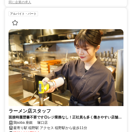
同じ企業の求人
アルバイト・パート
ラーメン店スタッフ
面接時履歴書不要です◎レジ業務なし！正社員も多く働きやすい店舗で
す！
鶏soba 座銀 塚口店
最寄り駅 稲野駅 アクセス 稲野駅から徒歩11分