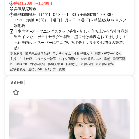
寺」駅～徒歩5分 阪急神戸線「塚口」駅～自転車5分 JR福知山線「塚
時給1,238円～1,548円
口」駅～自転車8分 阪急伊丹線「新伊丹」駅～自転車5分 阪急神戸線
兵庫県尼崎市
「武庫之荘」駅～自転車15分 JR神戸線「尼崎」駅～自転車20分
勤務時間詳細 【時間】 07:30～16:30（実働8時間） 08:30～
17:30（実働8時間） 【曜日】 月～日 ※週3日～希望勤務OK ※シフト
制勤務
仕事内容 ●オープニングスタッフ募集● 新しく立ち上がる当社食品製
造ラインで、 ポテトサラダの製造・盛り付け業務をお任せします！
≪仕事内容≫ スーパーに並んでいるポテトサラダやお惣菜の製造、
盛り...
制服あり
業界未経験者歓迎
ランチタイム
社員登用あり
副業・WワークOK
主婦・主夫歓迎
フリーター歓迎
バイク通勤OK
給料前払いOK
早朝
学歴不問
即日勤務OK
固定時間制
職場見学可
転勤なし
経験不問
未経験者歓迎
経験者歓迎
週払いOK
月1シフト提出
派遣社員