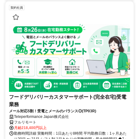
契約社員
フードデリバリーカスタマーサポート(完全在宅)受電
業務
メール対応5割！受電とメールのバランス◎(TP03R)
Teleperformance Japan株式会社
フルリモート
月給218,400円以上
勤務時間詳細 実働時間：1日あたり8時間 平均勤務日数：1ヶ月あた
り20日 〜 21日 シフト制 1日あたりの実働時間：最大8時間/日 ◆7～