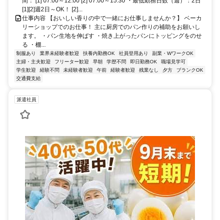
間： [1] 07:00～12:00 [2] 07:00～15:30 ・最低勤務日数（週）：2日
[1][2]週2日～OK！ [2]...
仕事内容 【おいしい香りの中で一緒にお仕事しませんか？】 ベーカ
リーショップでのお仕事！ 主に厨房でのパン作りの補助をお願いし
ます。 ・パン生地を伸ばす ・焼き上がったパンにトッピングをのせ
る ・棚...
制服あり
業界未経験者歓迎
扶養内勤務OK
社員登用あり
副業・WワークOK
主婦・主夫歓迎
フリーター歓迎
早朝
学歴不問
即日勤務OK
職場見学可
学生歓迎
経験不問
未経験者歓迎
午前
経験者歓迎
残業なし
夕方
ブランクOK
交通費支給
派遣社員