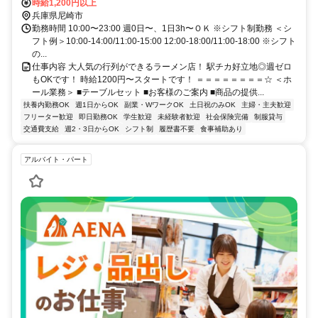
時給1,200円以上
兵庫県尼崎市
勤務時間 10:00〜23:00 週0日〜、1日3h〜ＯＫ ※シフト制勤務 ＜シ
フト例＞10:00-14:00/11:00-15:00 12:00-18:00/11:00-18:00 ※シフト
の...
仕事内容 大人気の行列ができるラーメン店！ 駅チカ好立地◎週ゼロ
もOKです！ 時給1200円〜スタートです！ ＝＝＝＝＝＝＝＝☆ ＜ホ
ール業務＞ ■テーブルセット ■お客様のご案内 ■商品の提供...
扶養内勤務OK
週1日からOK
副業・WワークOK
土日祝のみOK
主婦・主夫歓迎
フリーター歓迎
即日勤務OK
学生歓迎
未経験者歓迎
社会保険完備
制服貸与
交通費支給
週2・3日からOK
シフト制
履歴書不要
食事補助あり
アルバイト・パート