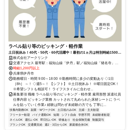
ラベル貼り等のピッキング・軽作業
土日祝休み！40代・50代・60代活躍中！最初の1ヵ月は特別時給1500
円！未経験OK！日払いOK！
株式会社アークリンク
交通アクセス 最寄駅：福知山線「伊丹」駅／福知山線「猪名寺」駅
／阪急伊丹線「新伊丹」駅
時給1,200円以上
兵庫県伊丹市
勤務曜日・時間 9:00～18:00 ※勤務時間に多少の変動あり ◇1日
［8h］ ～！ ◇週5～！ 【シフト】 ※土日祝休み！ ※曜日固定OK！
※希望シフトも相談可！ ライフスタイルに合わせ...
募集要項 職種 ラベル貼り等のピッキング・軽作業 雇用形態 派遣社員
仕事内容 ピッキング業務 カットされて丸められた床材シートに ラベ
ルを貼っていく作業♪ 経験は問わず未経験の方でも 丁寧に...
扶養内勤務OK
副業・WワークOK
土日祝のみOK
主婦・主夫歓迎
フリーター歓迎
バイク通勤OK
短期
シフト自由
学歴不問
未経験者歓迎
ネイルOK
週払いOK
即日払いOK
研修あり
社会保険完備
制服貸与
ブランクOK
交通費支給
週2・3日からOK
家庭都合休OK