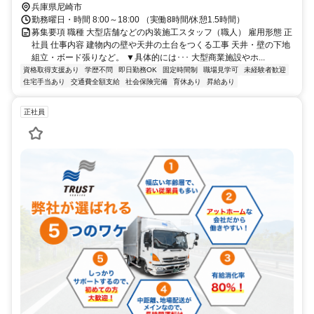
兵庫県尼崎市
勤務曜日・時間 8:00～18:00 （実働8時間/休憩1.5時間）
募集要項 職種 大型店舗などの内装施工スタッフ（職人） 雇用形態 正
社員 仕事内容 建物内の壁や天井の土台をつくる工事 天井・壁の下地
組立・ボード張りなど。 ▼具体的には･･･ 大型商業施設やホ...
資格取得支援あり
学歴不問
即日勤務OK
固定時間制
職場見学可
未経験者歓迎
住宅手当あり
交通費全額支給
社会保険完備
育休あり
昇給あり
正社員