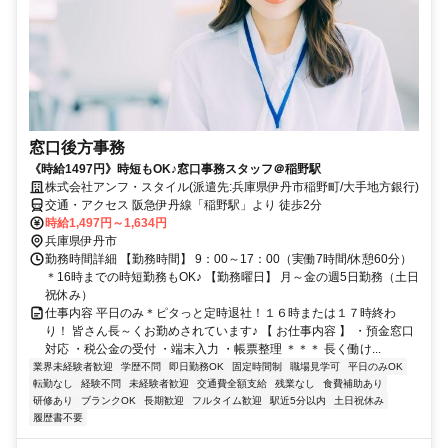
窓口後方事務
《時給1497円》時短もOK♪窓口事務スタッフ＠稲野駅
株式会社アンフ・スタイル(派遣先:兵庫県伊丹市稲野町/大手地方銀行)
交通・アクセス 阪急伊丹線「稲野駅」より 徒歩2分
時給1,497円～1,634円
兵庫県伊丹市
勤務時間詳細 【勤務時間】 9：00～17：00（実働7時間/休憩60分）
＊16時までの時短勤務もOK♪ 【勤務曜日】 月～金の週5日勤務（土日
祝休み）
仕事内容 平日のみ＊ピタっと定時退社！１６時または１７時終わ
り！ 皆さん長～くお勤めされています♪ 【 お仕事内容 】 ・預金窓口
対応 ・税公金の受付 ・端末入力 ・帳票整理 ＊＊＊ 長く働け...
業界未経験者歓迎
学歴不問
即日勤務OK
固定時間制
職場見学可
平日のみOK
転勤なし
経験不問
未経験者歓迎
交通費全額支給
残業なし
食費補助あり
研修あり
ブランクOK
長期歓迎
フルタイム歓迎
駅近5分以内
土日祝休み
履歴書不要