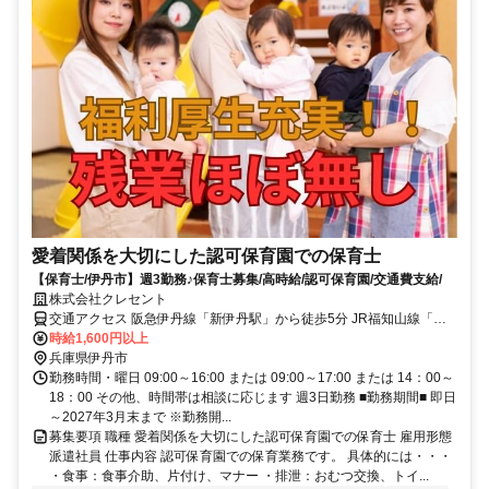
愛着関係を大切にした認可保育園での保育士
【保育士/伊丹市】週3勤務♪保育士募集/高時給/認可保育園/交通費支給/
株式会社クレセント
交通アクセス 阪急伊丹線「新伊丹駅」から徒歩5分 JR福知山線「伊
丹駅」から自転車で10分
時給1,600円以上
兵庫県伊丹市
勤務時間・曜日 09:00～16:00 または 09:00～17:00 または 14：00～
18：00 その他、時間帯は相談に応じます 週3日勤務 ■勤務期間■ 即日
～2027年3月末まで ※勤務開...
募集要項 職種 愛着関係を大切にした認可保育園での保育士 雇用形態
派遣社員 仕事内容 認可保育園での保育業務です。 具体的には・・・
・食事：食事介助、片付け、マナー ・排泄：おむつ交換、トイ...