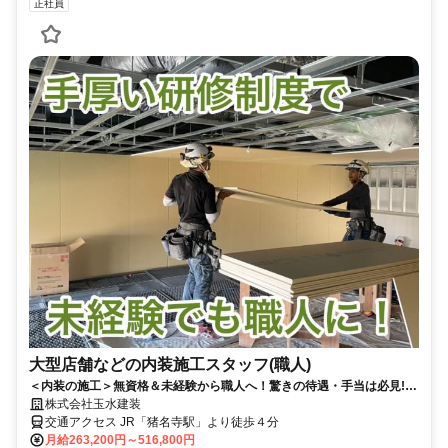
正社員
大型店舗などの内装施工スタッフ(職人)
＜内装の施工＞無資格＆未経験から職人へ！驚きの待遇・手当は必見!! 4
月に新社屋オープンしました！
株式会社玉水建装
交通アクセス JR「猪名寺駅」より徒歩４分
月給263,200円～516,800円