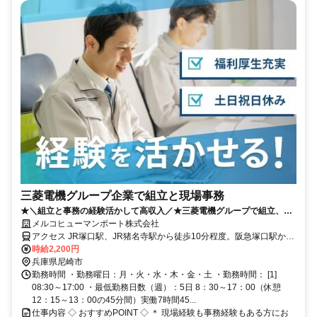
三菱電機グループ企業で組立と現場事務
★＼組立と事務の経験活かして高収入／★三菱電機グループで組立、試
験補助、事務サポートのおしごとOJTあり！不明点も確認できて安心座
メルコヒューマンポート株式会社
りっぱなしのオフィスワークより動きがあるお仕事が好きな方にオスス
アクセス JR塚口駅、JR猪名寺駅から徒歩10分程度。阪急塚口駅から
メ♪
徒歩15分程度。阪神尼崎駅からバス15分
時給2,200円
兵庫県尼崎市
勤務時間 ・勤務曜日：月・火・水・木・金・土 ・勤務時間： [1]
08:30～17:00 ・最低勤務日数（週）：5日 8：30～17：00（休憩
12：15～13：00の45分間）実働7時間45...
仕事内容 ◇ おすすめPOINT ◇ ＊ 現場経験も事務経験もある方にお