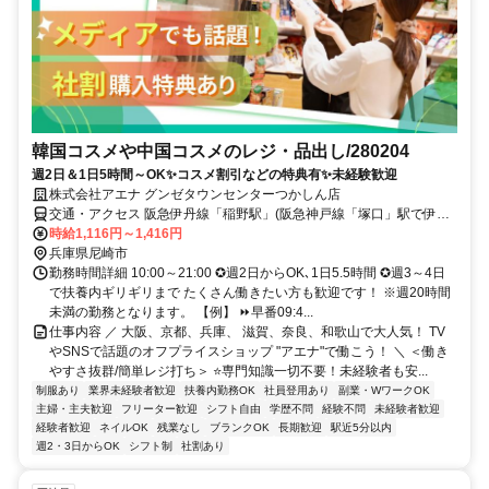
韓国コスメや中国コスメのレジ・品出し/280204
週2日＆1日5時間～OK✨コスメ割引などの特典有✨未経験歓迎
株式会社アエナ グンゼタウンセンターつかしん店
交通・アクセス 阪急伊丹線「稲野駅」(阪急神戸線「塚口」駅で伊丹
線乗りかえ1駅目)より約300m
時給1,116円～1,416円
兵庫県尼崎市
勤務時間詳細 10:00～21:00 ✪週2日からOK､1日5.5時間 ✪週3～4日
で扶養内ギリギリまで たくさん働きたい方も歓迎です！ ※週20時間
未満の勤務となります。 【例】 ⏩早番09:4...
仕事内容 ／ 大阪、京都、兵庫、 滋賀、奈良、和歌山で大人気！ TV
やSNSで話題のオフプライスショップ "アエナ"で働こう！ ＼ ＜働き
やすさ抜群/簡単レジ打ち＞ ⭐専門知識一切不要！未経験者も安...
制服あり
業界未経験者歓迎
扶養内勤務OK
社員登用あり
副業・WワークOK
主婦・主夫歓迎
フリーター歓迎
シフト自由
学歴不問
経験不問
未経験者歓迎
経験者歓迎
ネイルOK
残業なし
ブランクOK
長期歓迎
駅近5分以内
週2・3日からOK
シフト制
社割あり