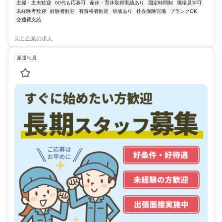
主婦・主夫歓迎
60代も応募可
産休・育休取得実績あり
固定時間制
職場見学可
未経験者歓迎
経験者歓迎
有資格者歓迎
研修あり
社会保険完備
ブランクOK
交通費支給
同じ企業の求人
派遣社員