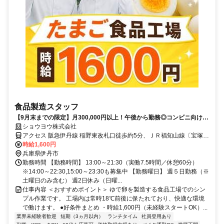
食品製造スタッフ
【9月末までの限定】月300,000円以上！午後から勤務◎コンビニ向け食
品の製造サポート
ショウヨウ株式会社
アクセス 阪急伊丹線 稲野東改札口徒歩約5分、ＪＲ福知山線〔宝塚
線〕 猪名寺西口徒歩約7分、阪急伊丹線 新伊丹東改札口徒歩約10分
時給1,600円
▼JR福知山線（宝塚線）「猪名寺」駅から徒歩5分 ▼阪急伊丹線「稲
兵庫県伊丹市
野」駅から徒歩6分
勤務時間 【勤務時間】 13:00～21:30（実働7.5時間／休憩60分）
※14:00～22:30,15:00～23:30も募集中 【勤務曜日】 週５日勤務（※
土曜日のみ含む） 週2日休み（日曜...
仕事内容 ＜おすすめポイント＞ ゆで卵を製造する食品工場でのシン
プル作業です。 工場内は常時18℃前後に保たれており、快適な環境
で働けます。 ●好条件まとめ ・時給1,600円（未経験スタートOK）...
業界未経験者歓迎
短期（3ヵ月以内）
ランチタイム
社員登用あり