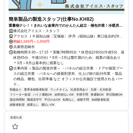
簡単製品の製造スタッフ(仕事No.KH82)
重量物ナシ！！きれいな倉庫内でのかんたん組立・梱包作業！冷暖房完
備のきれいな施設！働きやすい環境がそろっています♪
株式会社アイエス・スタッフ
アクセス ＪＲ福知山線〔宝塚線〕 伊丹（福知山線）東口徒歩約29
分、ＪＲ福知山線〔宝塚線〕 猪名寺東口徒歩約30分、阪急宝塚本線
時給1,500円～1,550円
豊中出口1(南改札口)徒歩約49分 JR「伊丹駅」から自転車で10分★公
兵庫県尼崎市
共交通機関・徒歩・自転車・車通勤OK
勤務時間 8:30～17:15 ＊実働7時間45分 ＊休憩合計60分(午前5分、昼
休憩45分、午後10分) ＊9月～2月は繁忙期のため、残業の場合あり
＊3月～8月は基本的に残業なし
仕事内容 ＜製品の製造作業＞ ・パネルの組立作業 ・ドアや個室ブー
スの組立作業 ・パネルへの接着剤塗布、仕上げ材の貼付作業 ・製品
の検品、梱包、出荷準備 など オフィスや公共施設で使用される パー
テ...
制服あり
業界未経験者歓迎
ランチタイム
社員登用あり
主婦・主夫歓迎
フリーター歓迎
バイク通勤OK
給料前払いOK
学歴不問
車通勤OK
即日勤務OK
固定時間制
職場見学可
平日のみOK
転勤なし
経験不問
未経験者歓迎
経験者歓迎
残業なし
週払いOK
派遣社員