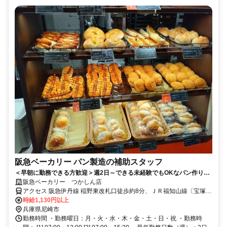
阪急ベーカリー パン製造の補助スタッフ
＜早朝に勤務できる方歓迎＞週2日～できる未経験でもOKなパン作りの
お仕事★
阪急ベーカリー つかしん店
アクセス 阪急伊丹線 稲野東改札口徒歩約8分、ＪＲ福知山線〔宝塚
線〕 猪名寺西口徒歩約11分、阪急神戸本線 塚口（阪急線）北口徒歩
時給1,130円以上
約12分 「猪名寺駅」より徒歩10分
兵庫県尼崎市
勤務時間 ・勤務曜日：月・火・水・木・金・土・日・祝 ・勤務時