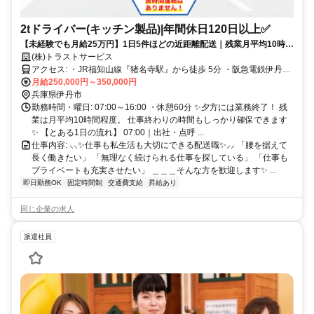
2tドライバー(キッチン製品)|年間休日120日以上✅
【未経験でも月給25万円】1日5件ほどの近距離配送｜残業月平均10時間
｜腰を据えて働ける2t配送✨
(株)トラストサービス
アクセス: ・JR福知山線『猪名寺駅』から徒歩 5分 ・阪急電鉄伊丹線
『稲野駅』から徒歩 5分 ⭕マイカー・バイク通勤OK✨
月給250,000円～350,000円
兵庫県伊丹市
勤務時間・曜日: 07:00～16:00 ・休憩60分 ✨夕方には業務終了！ 残
業は月平均10時間程度。 仕事終わりの時間もしっかり確保できます
✨ 【とある1日の流れ】 07:00｜出社・点呼 ...
仕事内容: ⸜⸜✨仕事も私生活も大切にできる配送職✨⸝⸝ 「腰を据えて
長く働きたい」 「無理なく続けられる仕事を探している」 「仕事も
プライベートも充実させたい」 ＿＿＿そんな方を歓迎します✨ ...
即日勤務OK
固定時間制
交通費支給
昇給あり
同じ企業の求人
派遣社員