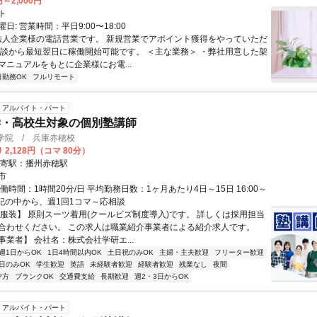
円～2,000円
ト
日: 営業時間：平日9:00〜18:00
 法人企業様の電話営業です。 新規営業でアポイント獲得をやっていただ
面談から最短翌日に稼働開始可能です。 ＜主な業務＞ ・弊社用意した架
マニュアルをもとに企業様にお電...
日勤務OK
フルリモート
アルバイト・パート
学・高校生対象の個別塾講師
導学院 / 兵庫赤穂校
 2,128円（コマ 80分）
最寄駅：播州赤穂駅
市
働時間：1時間20分/日 平均勤務日数：1ヶ月あたり4日～15日 16:00～
※上記の中から、週1回1コマ～応相談
【服装】 原則スーツ着用(クールビズ制度導入)です。 詳しくは採用担当
合わせください。 この求人は職業紹介事業者による紹介求人です。
業者】 会社名：株式会社学研エ...
週1日からOK
1日4時間以内OK
土日祝のみOK
主婦・主夫歓迎
フリーター歓迎
日のみOK
学生歓迎
英語
未経験者歓迎
経験者歓迎
残業なし
夜間
夕方
ブランクOK
交通費支給
長期歓迎
週2・3日からOK
アルバイト・パート