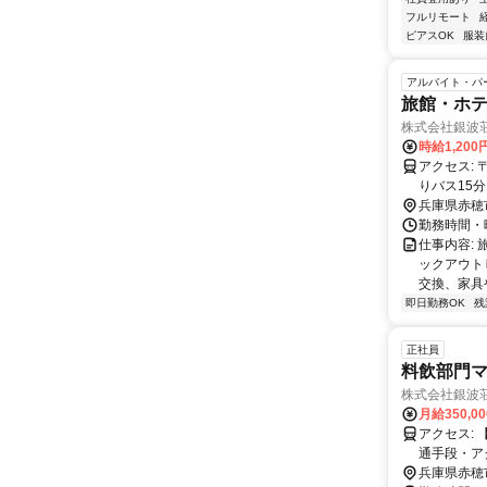
フルリモート
ピアスOK
服装
アルバイト・パ
旅館・ホ
株式会社銀波
時給1,200
アクセス: 〒678-0215 兵庫県赤穂市御崎165-10 JR西日本赤穂線「播州赤穂駅」よ
りバス15分
兵庫県赤穂
勤務時間・曜
仕事内容: 
ックアウト
交換、家具
即日勤務OK
残
正社員
料飲部門マ
株式会社銀波
月給350,0
アクセス: 【勤務地住所】 兵庫県赤穂市御崎2-8（絶景露天風呂の宿 銀波荘） 【交
通手段・アクセス】 ・JR赤穂線「播州赤穂駅」
穂線「播州
兵庫県赤穂