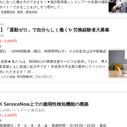
れに合った働き方ができます！▼免許取得後→シャンプーや先輩の補助
タート！できることを少しずつ増やして...
交通費支給
髪型・髪色自由
ート
】「通勤ゼロ」で自分らしく働く✨ 労務経験者大募集
RS
円～2,600円
ト
曜日: ・160時間勤務（曜日、時間帯問わず） ※入社初月は日中勤務必
 ★急募★ 私たちは、BtoB向けの業務支援サービスを提供しており、導入
客基盤ともに急速に拡大中です！ 外資系大手企業の案件にてペイロー
ただきます！ ////...
シフト自由
即日勤務OK
フルリモート
 ServiceNow上での脆弱性検知機能の構築
ルHRパートナーズ 株式会社
円～2,500円
ト
勤務曜日：月・火・水・木・金 ・勤務時間： [1] 09:00～18:00 ・最低