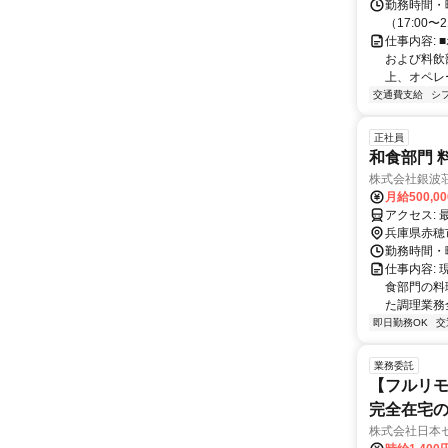
バス停下車徒歩すぐ ★マイカー・バイク・自転
勤務時間・曜
らの通勤は
（17:00
の車通勤も
仕事内容:
および料飲
上、オペレ
交通費支給
シ
正社員
和食部門 
株式会社銀波
月給500,0
兵庫県赤穂
勤務時間・曜
仕事内容:
食部門の料
た調理業務全
即日勤務OK
交
業務委託
【フルリモ
完全在宅
株式会社日本