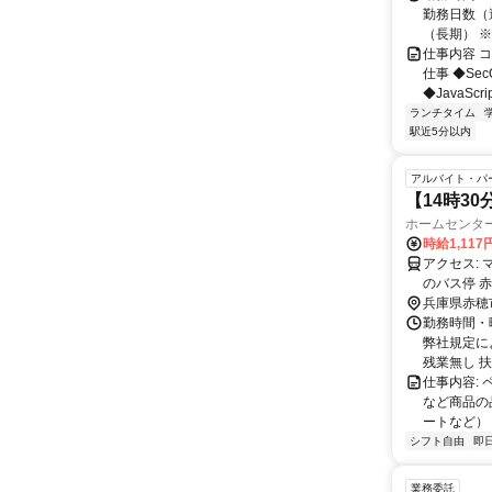
勤務日数（週
（長期） ※契
仕事内容 
仕事 ◆Se
◆JavaScr
ランチタイム
駅近5分以内
アルバイト・パ
【14時3
ホームセンタ
時給1,117
アクセス: マイカー通勤OK （交通費支給：ガソリン代） 周辺の駅 播州赤穂駅 周辺
のバス停 
兵庫県赤穂
勤務時間・曜
弊社規定に
残業無し 扶養
仕事内容:
など商品の
ートなど）
シフト自由
即
業務委託