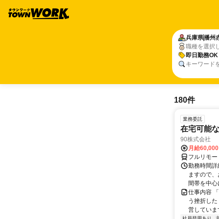
兵庫県
播州
職種を選択
即日勤務OK
キーワード
180件
業務委託
在宅可能
90株式会社
月給60,00
フルリモー
勤務時間詳
ますので、お
間帯を中心に
仕事内容 
う挫折したく
営しています
社員登用あり