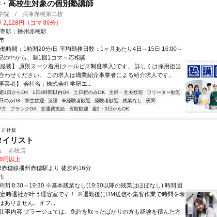
学・高校生対象の個別塾講師
導学院 / 兵庫赤穂第二校
 2,128円（コマ 80分）
最寄駅：播州赤穂駅
市
働時間：1時間20分/日 平均勤務日数：1ヶ月あたり4日～15日 16:00～
※上記の中から、週1回1コマ～応相談
【服装】 原則スーツ着用(クールビズ制度導入)です。 詳しくは採用担当
合わせください。 この求人は職業紹介事業者による紹介求人です。
業者】 会社名：株式会社学研エ...
週1日からOK
1日4時間以内OK
土日祝のみOK
主婦・主夫歓迎
フリーター歓迎
日のみOK
学生歓迎
英語
未経験者歓迎
経験者歓迎
残業なし
夜間
夕方
ブランクOK
交通費支給
長期歓迎
週2・3日からOK
正社員
タイリスト
ュ 赤穂店
00円以上
R赤穂線播州赤穂駅より 徒歩約16分
市
間 8:30～19:30 ※基本残業なし(19:30以降の残業はほぼなし) 時間固
 定時退社が叶う理容室です！ ※退勤後にDM送信や集客作業で時間を奪
ありません。オフ...
● 仕事内容 プラージュでは、免許を取ったばかりの方も経験を積んだ方