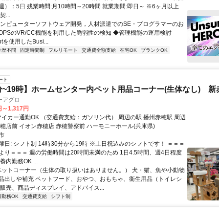
）：5日 残業時間:月10時間～20時間 就業期間:即日～ ※6ヶ月以上
...
コンピューターソフトウェア開発，人材派遣でのSE・プログラマーのお
cOPSのVR/CC機能を利用した脆弱性の検知 ◆管理機能の運用検討
iptを使用したBusi...
学歴不問
固定時間制
フルリモート
交通費全額支給
在宅OK
ブランクOK
ート
0分~19時】ホームセンター内ペット用品コーナー(生体なし) 新
ーアグロ
円～1,317円
赤穂店前 イオン赤穂店 赤穂警察前 ハーモニーホール(兵庫県)
市
日: シフト制 14時30分から19時 ※土日祝込みのシフトです！ ＝＝＝
より＝＝＝ 週の労働時間は20時間未満のため 1日4.5時間、週4日程度
内勤務OK ...
 ペットコーナー（生体の取り扱いはありません。） 犬・猫、魚や小動物
品出しや補充 ペットフード、おやつ、おもちゃ、衛生用品（トイレシ
 販売、商品ディスプレイ、アドバイス...
日勤務OK
交通費支給
シフト制