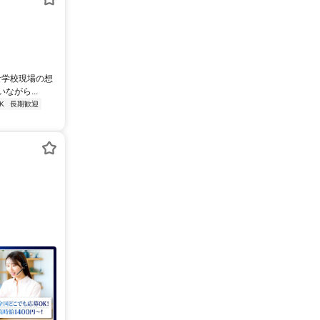
な学校現場の想
がら...
K
長期歓迎