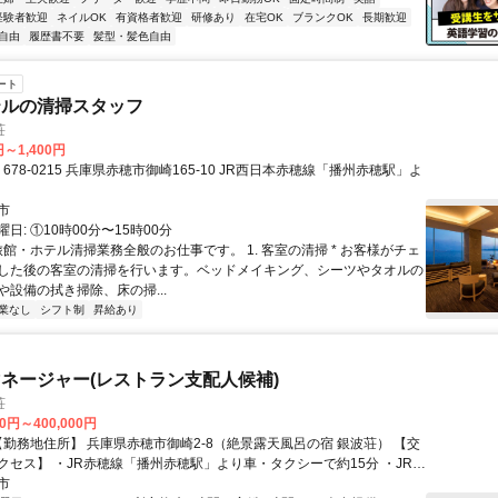
経験者歓迎
ネイルOK
有資格者歓迎
研修あり
在宅OK
ブランクOK
長期歓迎
自由
履歴書不要
髪型・髪色自由
ート
テルの清掃スタッフ
荘
円～1,400円
市
日: ①10時00分〜15時00分
旅館・ホテル清掃業務全般のお仕事です。 1. 客室の清掃 * お客様がチェ
した後の客室の清掃を行います。ベッドメイキング、シーツやタオルの
や設備の拭き掃除、床の掃...
業なし
シフト制
昇給あり
ネージャー(レストラン支配人候補)
荘
00円～400,000円
より車・タクシーで約15分 ・JR赤
赤穂駅」よりウエスト神姫バス（御崎方面行き）で約20分、「温泉街」
市