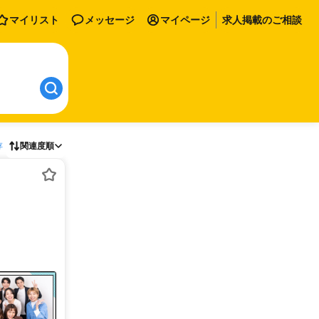
マイリスト
メッセージ
マイページ
求人掲載のご相談
存
関連度順