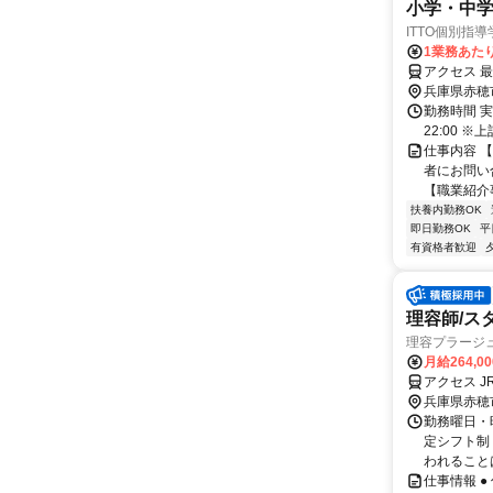
小学・中
ITTO個別指
1業務あたり
アクセス 
兵庫県赤穂
勤務時間 実
22:00 
仕事内容 
者にお問い
【職業紹介事
扶養内勤務OK
即日勤務OK
平
有資格者歓迎
理容師/ス
理容プラージ
月給264,0
アクセス J
兵庫県赤穂
勤務曜日・時
定シフト制
われることは
仕事情報 