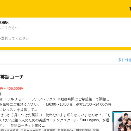
赤穂駅
してください
を選択してください
条件保
な英語コーチ
0円～405,000円
ト
細 ・フルリモート・フルフレックス ※勤務時間はご希望第一で調整し
気軽にご相談ください。 ・朝6:00〜10:00頃、夕方17:00〜24:00の時
レッスンを提供して...
「せっかく身につけた英語力、使わないまま眠らせていませんか？」 “も
ない”と願う人のための英語コーチングスクール 「90 English」を運
。 「英語コーチ」と聞く...
主婦・主夫歓迎
フリーター歓迎
学歴不問
即日勤務OK
固定時間制
英語