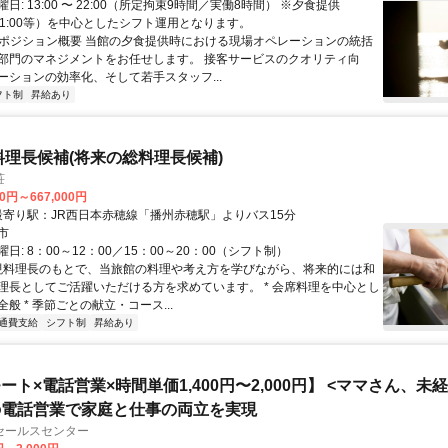
車通勤OK（駐車場完備） ※地元か
日: 13:00 〜 22:00（所定拘束9時間／実働8時間） ※夕食提供
もちろん、近隣エリア（姫路市、相生市、たつの市、備前市など）から
〜21:00等）を中心としたシフト運用となります。
便利です。
 ■ポジション概要 当館の夕食提供時における現場オペレーションの統括
部門のマネジメントをお任せします。 接客サービスのクオリティ向
ーションの効率化、そして若手スタッフ...
フト制
昇給あり
料理長候補(将来の総料理長候補)
荘
00円～667,000円
アクセス: 最寄り駅：JR西日本赤穂線「播州赤穂駅」よりバス15分
市
日: 8：00～12：00／15：00～20：00（シフト制）
 現料理長のもとで、当旅館の料理や考え方を学びながら、将来的には和
理長としてご活躍いただける方を求めています。 * 会席料理を中心とし
般 * 季節ごとの献立・コース...
通費支給
シフト制
昇給あり
ート×電話営業×時間単価1,400円〜2,000円】 <ママさん、未
の電話営業で家庭と仕事の両立を実現
セールスセンター