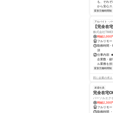
も、それぞ
から安心ス
変形労働時間制
アルバイト・パ
【完全在宅
株式会社TIME
時給2,000
フルリモー
勤務時間・
須
仕事内容:
企業数・顧
ル業務を担当い
変形労働時間制
同じ企業の求人
派遣社員
完全在宅OK
パーソルエクセ
時給2,300
フルリモー
勤務時間 ・