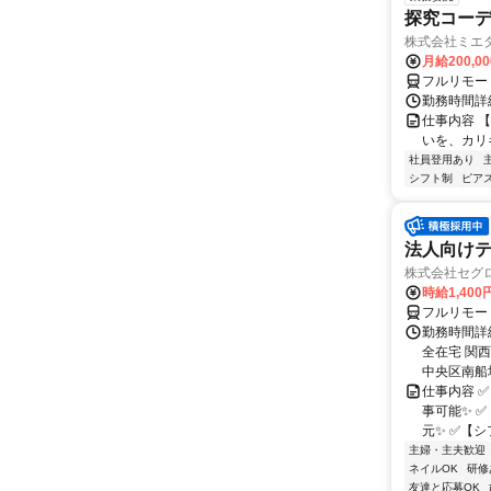
探究コー
株式会社ミエ
月給200,0
フルリモー
勤務時間詳細
仕事内容 
いを、カリ
社員登用あり
シフト制
ピアス
法人向けテ
株式会社セグ
時給1,400
フルリモー
勤務時間詳細
全在宅 関
中央区南船場1
仕事内容 
事可能✨ 
元✨ ✅【シ
主婦・主夫歓迎
ネイルOK
研修
友達と応募OK