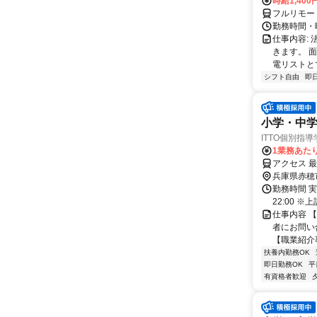
時給1,400
フルリモー
勤務時間・曜
仕事内容:
きます。 
電リストと
シフト自由
即
小学・中
ITTO個別指
1業務あたり
アクセス 
兵庫県赤穂
勤務時間 実
22:00 
仕事内容 
者にお問い
【職業紹介事
扶養内勤務OK
即日勤務OK
平
有資格者歓迎