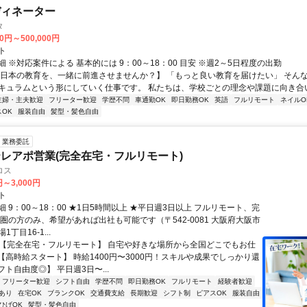
ディネーター
タ
00円～500,000円
ト
 ※対応案件による 基本的には 9：00～18：00 目安 ※週2～5日程度の出勤
【日本の教育を、一緒に前進させませんか？】 「もっと良い教育を届けたい」 そん
キュラムという形にしていく仕事です。 私たちは、学校ごとの理念や課題に向き合いな
主婦・主夫歓迎
フリーター歓迎
学歴不問
車通勤OK
即日勤務OK
英語
フルリモート
ネイルO
OK
服装自由
髪型・髪色自由
業務委託
レアポ営業(完全在宅・フルリモート)
ロス
円～3,000円
ト
 9：00～18：00 ★1日5時間以上 ★平日週3日以上 フルリモート、完
西圏の方のみ、希望があれば出社も可能です（〒542-0081 大阪府大阪市
丁目16-1...
✅【完全在宅・フルリモート】 自宅や好きな場所から全国どこでもお仕
✅【高時給スタート】 時給1400円〜3000円！スキルや成果でしっかり還
フト自由度◎】 平日週3日〜...
フリーター歓迎
シフト自由
学歴不問
即日勤務OK
フルリモート
経験者歓迎
あり
在宅OK
ブランクOK
交通費支給
長期歓迎
シフト制
ピアスOK
服装自由
ひげOK
髪型・髪色自由