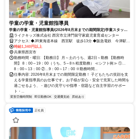
学童の学童・児童館指導員
学童の学童・児童館指導員/(2026年8月末までの期間限定)学童スタッフ
大募集!1日4h～OK！シフト制だからプライベートも充実!
ライクキッズ株式会社 西宮市立津門留守家庭児童育成センター
アクセス: ◆JR東海道本線 西宮駅 徒歩13分 ◆阪急電鉄 今津駅
徒歩10分
時給1,340円以上
兵庫県西宮市
勤務時間・曜日: 【勤務日】 月～土のうち、週2日～勤務 【勤務時
間】 8：00～19：00（うち、5～8ｈ程度勤務） ≪シフト例≫ ①…
8：00～13：00 ②…9：00～17：00 ※勤務時間...
仕事内容: 2026年8月末までの期間限定勤務！ 子どもたちの笑顔を支
える学童指導員のお仕事です。お子様が安心・安全で充実した時間を
過ごせるよう、・遊びの見守りや指導・宿題など自主学習のサポー
ト・...
変形労働時間制
即日勤務OK
交通費支給
昇給あり
正社員