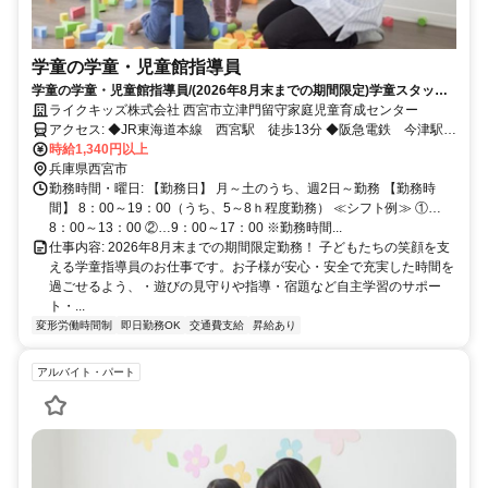
学童の学童・児童館指導員
学童の学童・児童館指導員/(2026年8月末までの期間限定)学童スタッフ
大募集!1日4h～OK！シフト制だからプライベートも充実!
ライクキッズ株式会社 西宮市立津門留守家庭児童育成センター
アクセス: ◆JR東海道本線 西宮駅 徒歩13分 ◆阪急電鉄 今津駅
徒歩10分
時給1,340円以上
兵庫県西宮市
勤務時間・曜日: 【勤務日】 月～土のうち、週2日～勤務 【勤務時
間】 8：00～19：00（うち、5～8ｈ程度勤務） ≪シフト例≫ ①…
8：00～13：00 ②…9：00～17：00 ※勤務時間...
仕事内容: 2026年8月末までの期間限定勤務！ 子どもたちの笑顔を支
える学童指導員のお仕事です。お子様が安心・安全で充実した時間を
過ごせるよう、・遊びの見守りや指導・宿題など自主学習のサポー
ト・...
変形労働時間制
即日勤務OK
交通費支給
昇給あり
アルバイト・パート