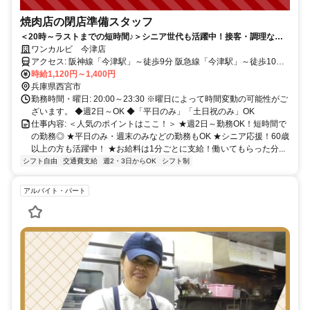
焼肉店の閉店準備スタッフ
＜20時～ラストまでの短時間♪＞シニア世代も活躍中！接客・調理な
し！深夜の短時間でサクッと勤務◎
ワンカルビ 今津店
アクセス: 阪神線「今津駅」～徒歩9分 阪急線「今津駅」～徒歩10分
「久寿川駅」～徒歩11分 ※自転車通勤OK ※交通費規定支給
時給1,120円～1,400円
兵庫県西宮市
勤務時間・曜日: 20:00～23:30 ※曜日によって時間変動の可能性がご
ざいます。 ◆週2日～OK ◆「平日のみ」「土日祝のみ」OK
仕事内容: ＜人気のポイントはここ！＞ ★週2日～勤務OK！短時間で
の勤務◎ ★平日のみ・週末のみなどの勤務もOK ★シニア応援！60歳
以上の方も活躍中！ ★お給料は1分ごとに支給！働いてもらった分...
シフト自由
交通費支給
週2・3日からOK
シフト制
アルバイト・パート