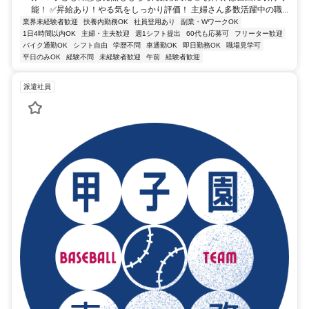
能！ ✅昇給あり！やる気をしっかり評価！ 主婦さん多数活躍中の職...
業界未経験者歓迎
扶養内勤務OK
社員登用あり
副業・WワークOK
1日4時間以内OK
主婦・主夫歓迎
週1シフト提出
60代も応募可
フリーター歓迎
バイク通勤OK
シフト自由
学歴不問
車通勤OK
即日勤務OK
職場見学可
平日のみOK
経験不問
未経験者歓迎
午前
経験者歓迎
派遣社員