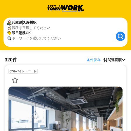
兵庫県
久寿川駅
職種を選択してください
即日勤務OK
キーワードを選択してください
320件
条件保存
関連度順
アルバイト・パート