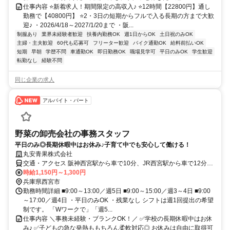
仕事内容 ⭐新着求人！期間限定の高収入♪ ⭐12時間【22800円】通し
勤務で【40800円】 ⭐2・3日の短期からフルで入る長期の方まで大歓
迎♪ ・2026/4/18～2027/1/20まで ・阪...
制服あり
業界未経験者歓迎
扶養内勤務OK
週1日からOK
土日祝のみOK
主婦・主夫歓迎
60代も応募可
フリーター歓迎
バイク通勤OK
給料前払いOK
短期
早朝
学歴不問
車通勤OK
即日勤務OK
職場見学可
平日のみOK
学生歓迎
転勤なし
経験不問
同じ企業の求人
アルバイト・パート
野菜の卸売会社の事務スタッフ
平日のみ◎長期休暇中はお休み♪子育て中でも安心して働ける！
丸安青果株式会社
交通・アクセス 阪神西宮駅から車で10分、JR西宮駅から車で12分、
阪急夙川駅から車で15分
時給1,150円～1,300円
兵庫県西宮市
勤務時間詳細 ■9:00～13:00／週5日 ■9:00～15:00／週3～4日 ■9:00
～17:00／週4日 ・平日のみOK ・残業なし シフトは週1回提出の希望
制です。 「Wワークで」「週5...
仕事内容 ＼事務未経験・ブランクOK！／ ✅学校の長期休暇中はお休
み♪ ✅子どもの急な発熱ももちろん柔軟対応◎ お休みは自由に取得可