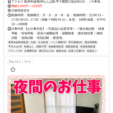
アクセス 阪神本線/阪神なんば線 甲子園西口徒歩約1分、ＪＲ東海道
本線 甲子園口南口徒歩約27分、阪急神戸本線 西宮北口南西口徒歩約
時給1,600円～1,650円
42分 勤務地詳細：阪神線 甲子園駅／ＪＲ線 甲子園口駅／阪急線 西宮
兵庫県西宮市
北口駅（バス15分～23分 ※各駅より送迎バスあり）
勤務時間 ・勤務曜日：月・火・水・木・金 ・勤務時間： [1] 08:15～
17:00 08:15～17:00（実働 7 時間 45 分） 休憩： 1時間 残業：月平均
10～20時間
仕事内容 【お仕事内容】～乳製品の品質管理～ ◇微生物試験 ・検査
準備 ・培地準備 ・器具の滅菌処理 ・細菌検査 ・微生物培養 ◇物性
試験 ・温熱試験 ・乾熱試験 ・硬度測...
業界未経験者歓迎
主婦・主夫歓迎
バイク通勤OK
即日勤務OK
固定時間制
平日のみOK
転勤なし
経験不問
未経験者歓迎
経験者歓迎
有資格者歓迎
ブランクOK
交通費支給
週4日以上OK
服装自由
友達と応募OK
送迎あり
アルバイト・パート