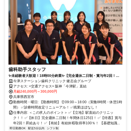
歯科助手スタッフ
✨未経験者大歓迎！18時00分終業✨【完全週休二日制・賞与年2回！】
＜年間休日125日！＞駅徒歩5分！有給取得率100％！
今津ステーション歯科クリニック 健志会グループ
アクセス: <交通アクセス> 阪神「今津駅」直結
月給240,000円～300,000円
兵庫県西宮市
勤務時間・曜日: 【勤務時間】 ⏰09:00～18:00（実働8時間・休憩1時
間） ✅診療時間改定リニューアル！ ✅残業ほぼなし！
仕事内容: ＜この求人のポイント＞ ✅【立地】駅直結のクリニッ
ク！！ ✅【休日】完全週休二日制！年間休日125日！ ✅【待遇】賞与
年2回！昇給あり！ ✅【有給】有給休暇取得率100％！ 【基礎知識...
即日勤務OK
駅近5分以内
シフト制