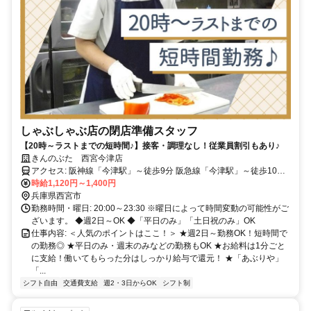
しゃぶしゃぶ店の閉店準備スタッフ
【20時～ラストまでの短時間♪】接客・調理なし！従業員割引もあり♪
きんのぶた 西宮今津店
アクセス: 阪神線「今津駅」～徒歩9分 阪急線「今津駅」～徒歩10分
「久寿川駅」～徒歩11分 ※自転車通勤OK ※交通費規定支給
時給1,120円～1,400円
兵庫県西宮市
勤務時間・曜日: 20:00～23:30 ※曜日によって時間変動の可能性がご
ざいます。 ◆週2日～OK ◆「平日のみ」「土日祝のみ」OK
仕事内容: ＜人気のポイントはここ！＞ ★週2日～勤務OK！短時間で
の勤務◎ ★平日のみ・週末のみなどの勤務もOK ★お給料は1分ごと
に支給！働いてもらった分はしっかり給与で還元！ ★「あぶりや」
「...
シフト自由
交通費支給
週2・3日からOK
シフト制