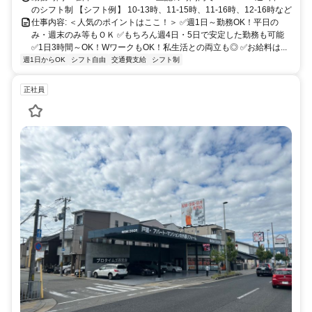
のシフト制 【シフト例】 10-13時、11-15時、11-16時、12-16時など
仕事内容: ＜人気のポイントはここ！＞ ✅週1日～勤務OK！平日の
み・週末のみ等もＯＫ ✅もちろん週4日・5日で安定した勤務も可能
✅1日3時間～OK！WワークもOK！私生活との両立も◎ ✅お給料は...
週1日からOK
シフト自由
交通費支給
シフト制
正社員