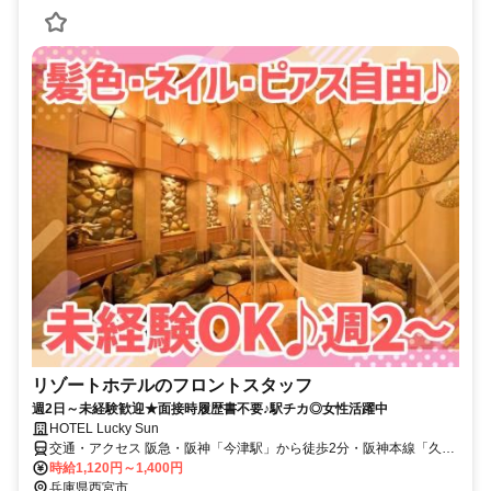
リゾートホテルのフロントスタッフ
週2日～未経験歓迎★面接時履歴書不要♪駅チカ◎女性活躍中
HOTEL Lucky Sun
交通・アクセス 阪急・阪神「今津駅」から徒歩2分・阪神本線「久寿
川駅」から徒歩8分
時給1,120円～1,400円
兵庫県西宮市