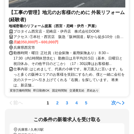
【工事の管理】地元のお客様のために 外装リフォーム
(経験者)
地域密着のリフォーム提案（西宮・尼崎・伊丹・芦屋）
プロタイム西宮店・尼崎店・伊丹店 株式会社DOOR
アクセス: ①本社・西宮店 阪急「阪神国道」駅から徒歩10分（自転
車、バイク、車通勤OK） ②尼崎塚口店 阪急塚口駅から徒歩15分
月給350,000円～600,000円
（自転車、バイク通勤OK、車通勤要相談） ③伊丹店 阪急伊丹駅か
兵庫県西宮市
ら徒歩20分（自転車、バイク通勤OK） ※会社の駐車場あります。車
勤務時間・曜日: 正社員（社会保険・雇用保険あり） 8:30～
通勤もご相談ください
17:30（内1時間休憩含む） 勤務日は月平均20.5日（基本、日曜日と
祝日休み、その他平日のどこか） （17：30以降はお客様都...
仕事内容: はじめまして、代表の小林です。単刀直入に言います。も
っと多くの阪神エリアのお客様を笑顔にするため、僕と一緒に会社を
次のステージへ引き上げてくれる「右腕」を探しています。 将来
は、新店舗...
変形労働時間制
即日勤務OK
固定時間制
交通費支給
昇給あり
前へ
次へ
1
2
3
4
5
この条件の新着求人を受け取る
兵庫県 / 久寿川駅