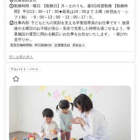
兵庫県西宮市
勤務時間・曜日: 【勤務日】月～土のうち、週3日程度勤務 【勤務時
間】 平日13：30～17：30★延長は19：00まで 土曜（休憩あり・シ
フト制） ・9：00～13：00 ・13：00～17：0...
仕事内容: 子どもたちの笑顔を支える学童指導員のお仕事です！ 放課
後や土曜日のお子様が安心・安全で充実した時間を過ごせるよう、学
童施設の運営に関わる幅広いお仕事をお任せいたします。 ・遊びの
見守りや...
変形労働時間制
即日勤務OK
交通費支給
昇給あり
同じ企業の求人
アルバイト・パート