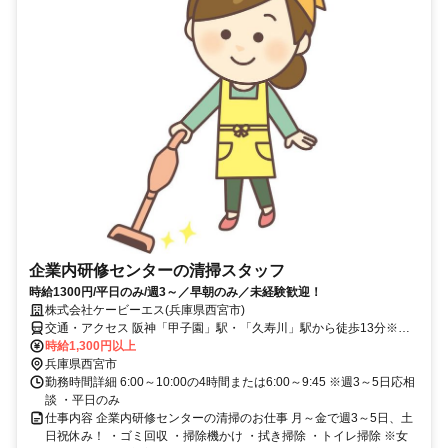
企業内研修センターの清掃スタッフ
時給1300円/平日のみ/週3～／早朝のみ／未経験歓迎！
株式会社ケービーエス(兵庫県西宮市)
交通・アクセス 阪神「甲子園」駅・「久寿川」駅から徒歩13分※阪
神「西宮」駅・JR「西宮」駅・阪急「西宮北口」駅からも通勤可
時給1,300円以上
能！
兵庫県西宮市
勤務時間詳細 6:00～10:00の4時間または6:00～9:45 ※週3～5日応相
談 ・平日のみ
仕事内容 企業内研修センターの清掃のお仕事 月～金で週3～5日、土
日祝休み！ ・ゴミ回収 ・掃除機かけ ・拭き掃除 ・トイレ掃除 ※女