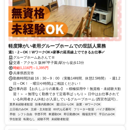
軽度障がい者用グループホームでの世話人業務
週1・2～OK！WワークOK⭐家事の延長線上でできるお仕事✅
グループホームあさんてⅢ
交通・アクセス 阪神｢甲子園｣駅から徒歩13分
時給1,116円～1,395円
兵庫県西宮市
勤務時間詳細 16：30～9：00 （実働14時間、休憩2.5時間） ・週1.2
日～OK！ ・曜日や時間はご相談ください！
仕事内容 【お久しぶりの募集♪】 ＜積極採用中！無資格・未経験大歓
迎！＞ ＜無理なく勤務できて定着率ばっちり＞ 日中はお仕事されて
いる利用者さん(4名) が入居しているグループホーム (西宮市認可)...
業界未経験者歓迎
扶養内勤務OK
週1日からOK
副業・WワークOK
土日祝のみOK
主婦・主夫歓迎
60代も応募可
フリーター歓迎
バイク通勤OK
早朝
シフト自由
学歴不問
車通勤OK
即日勤務OK
職場見学可
平日のみOK
学生歓迎
転勤なし
経験不問
未経験者歓迎