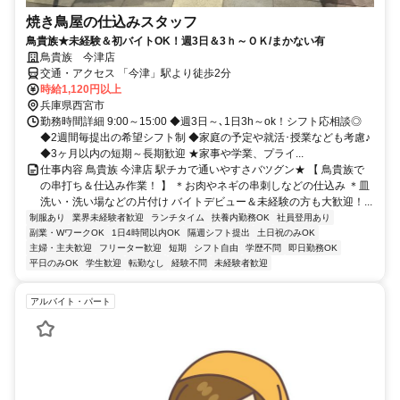
焼き鳥屋の仕込みスタッフ
鳥貴族★未経験＆初バイトOK！週3日＆3ｈ～ＯＫ/まかない有
鳥貴族 今津店
交通・アクセス 「今津」駅より徒歩2分
時給1,120円以上
兵庫県西宮市
勤務時間詳細 9:00～15:00 ◆週3日～､1日3h～ok！シフト応相談◎
◆2週間毎提出の希望シフト制 ◆家庭の予定や就活･授業なども考慮♪
◆3ヶ月以内の短期～長期歓迎 ★家事や学業、プライ...
仕事内容 鳥貴族 今津店 駅チカで通いやすさバツグン★ 【 鳥貴族で
の串打ち＆仕込み作業！ 】 ＊お肉やネギの串刺しなどの仕込み ＊皿
洗い・洗い場などの片付け バイトデビュー＆未経験の方も大歓迎！...
制服あり
業界未経験者歓迎
ランチタイム
扶養内勤務OK
社員登用あり
副業・WワークOK
1日4時間以内OK
隔週シフト提出
土日祝のみOK
主婦・主夫歓迎
フリーター歓迎
短期
シフト自由
学歴不問
即日勤務OK
平日のみOK
学生歓迎
転勤なし
経験不問
未経験者歓迎
アルバイト・パート