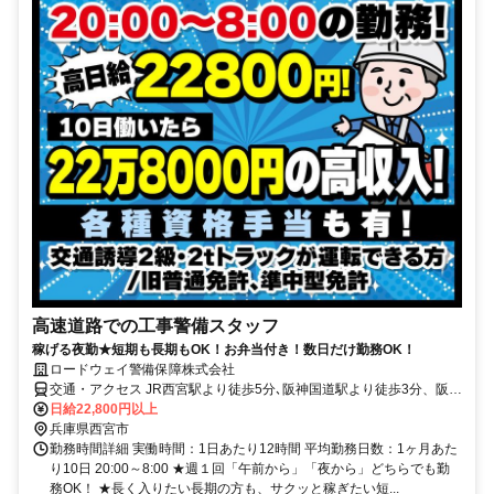
高速道路での工事警備スタッフ
稼げる夜勤★短期も長期もOK！お弁当付き！数日だけ勤務OK！
ロードウェイ警備保障株式会社
交通・アクセス JR西宮駅より徒歩5分､阪神国道駅より徒歩3分、阪神
今津駅より徒歩5分 ★車・バイク・自転車OK＜無料駐車場有＞
日給22,800円以上
兵庫県西宮市
勤務時間詳細 実働時間：1日あたり12時間 平均勤務日数：1ヶ月あた
り10日 20:00～8:00 ★週１回「午前から」「夜から」どちらでも勤
務OK！ ★長く入りたい長期の方も、サクッと稼ぎたい短...