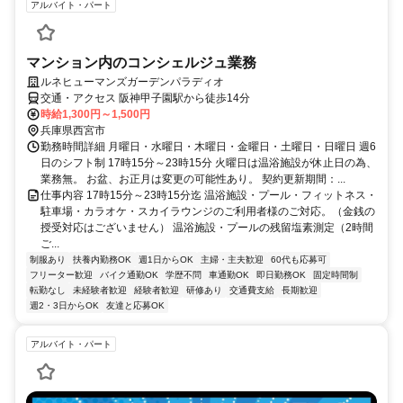
アルバイト・パート
マンション内のコンシェルジュ業務
ルネヒューマンズガーデンパラディオ
交通・アクセス 阪神甲子園駅から徒歩14分
時給1,300円～1,500円
兵庫県西宮市
勤務時間詳細 月曜日・水曜日・木曜日・金曜日・土曜日・日曜日 週6
日のシフト制 17時15分～23時15分 火曜日は温浴施設が休止日の為、
業務無。 お盆、お正月は変更の可能性あり。 契約更新期間：...
仕事内容 17時15分～23時15分迄 温浴施設・プール・フィットネス・
駐車場・カラオケ・スカイラウンジのご利用者様のご対応。（金銭の
授受対応はございません） 温浴施設・プールの残留塩素測定（2時間
ご...
制服あり
扶養内勤務OK
週1日からOK
主婦・主夫歓迎
60代も応募可
フリーター歓迎
バイク通勤OK
学歴不問
車通勤OK
即日勤務OK
固定時間制
転勤なし
未経験者歓迎
経験者歓迎
研修あり
交通費支給
長期歓迎
週2・3日からOK
友達と応募OK
アルバイト・パート