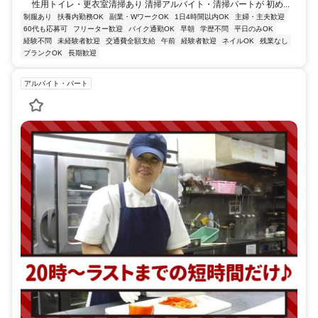
性用トイレ・更衣室清掃あり 清掃アルバイト・清掃パートが 初め...
制服あり
扶養内勤務OK
副業・WワークOK
1日4時間以内OK
主婦・主夫歓迎
60代も応募可
フリーター歓迎
バイク通勤OK
早朝
学歴不問
平日のみOK
経験不問
未経験者歓迎
交通費全額支給
午前
経験者歓迎
ネイルOK
残業なし
ブランクOK
長期歓迎
アルバイト・パート