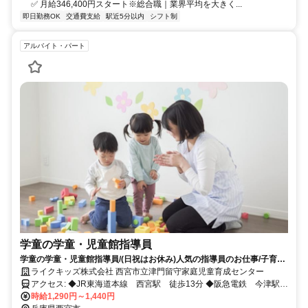
✅ 月給346,400円スタート※総合職｜業界平均を大きく...
即日勤務OK
交通費支給
駅近5分以内
シフト制
アルバイト・パート
学童の学童・児童館指導員
学童の学童・児童館指導員/(日祝はお休み)人気の指導員のお仕事/子育て
経験者大歓迎です/(週3～勤務OK/)
ライクキッズ株式会社 西宮市立津門留守家庭児童育成センター
アクセス: ◆JR東海道本線 西宮駅 徒歩13分 ◆阪急電鉄 今津駅
徒歩8分
時給1,290円～1,440円