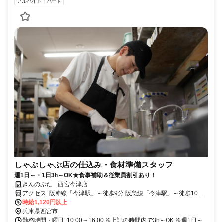
アルバイト・パート
しゃぶしゃぶ店の仕込み・食材準備スタッフ
週1日～・1日3h～OK★食事補助＆従業員割引あり！
きんのぶた 西宮今津店
アクセス: 阪神線「今津駅」～徒歩9分 阪急線「今津駅」～徒歩10分
「久寿川駅」～徒歩11分 ※自転車通勤OK ※交通費規定支給
時給1,120円以上
兵庫県西宮市
勤務時間・曜日: 10:00～16:00 ※上記の時間内で3h～OK ※週1日～