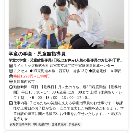
学童の学童・児童館指導員
学童の学童・児童館指導員/(日祝はお休み)人気の指導員のお仕事!子育て
経験者大歓迎です!(週3～勤務OK!)
ライクキッズ株式会社 西宮市立津門留守家庭児童育成センター
アクセス: ◆JR東海道本線 西宮駅 徒歩13分 ◆阪急電鉄 今津駅
徒歩8分
時給1,290円～1,440円
兵庫県西宮市
勤務時間・曜日: 【勤務日】月～土のうち、週3日程度勤務 【勤務時
間】 平日13：30～17：30★延長は19：00まで 土曜（休憩あり・シ
フト制） ・9：00～13：00 ・13：00～17：0...
仕事内容: 子どもたちの笑顔を支える学童指導員のお仕事です！ 放課
後や土曜日のお子様が安心・安全で充実した時間を過ごせるよう、学
童施設の運営に関わる幅広いお仕事をお任せいたします。 ・遊びの
見守りや...
変形労働時間制
即日勤務OK
交通費支給
昇給あり