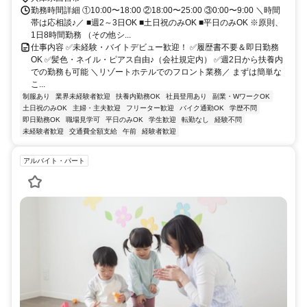
勤務時間詳細 ①10:00〜18:00 ②18:00〜25:00 ③0:00〜9:00 ＼時間
帯は応相談♪／ ■週2～3日OK ■土日祝のみOK ■平日のみOK ※原則、
1日8時間勤務 （その他シ...
仕事内容 ✅未経験・バイトデビュー歓迎！ ✅履歴書不要＆即日勤務
OK ✅髪色・ネイル・ピアス自由♪（会社規定内） ✅週2日から扶養内
での勤務も可能 ＼リゾートホテルでのフロント業務／ まずは簡単な
こ...
制服あり
業界未経験者歓迎
扶養内勤務OK
社員登用あり
副業・WワークOK
土日祝のみOK
主婦・主夫歓迎
フリーター歓迎
バイク通勤OK
学歴不問
即日勤務OK
職場見学可
平日のみOK
学生歓迎
転勤なし
経験不問
未経験者歓迎
交通費全額支給
午前
経験者歓迎
アルバイト・パート