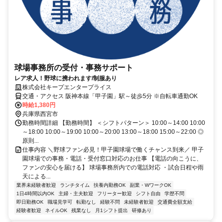
球場事務所の受付・事務サポート
レア求人！野球に携われます/制服あり
株式会社キープエンタープライス
交通・アクセス 阪神本線「甲子園」駅～徒歩5分 ※自転車通勤OK
時給1,380円
兵庫県西宮市
勤務時間詳細 【勤務時間】 ＜シフトパターン＞ 10:00～14:00 10:00
～18:00 10:00～19:00 10:00～20:00 13:00～18:00 15:00～22:00 ◎
原則...
仕事内容 ＼野球ファン必見！甲子園球場で働くチャンス到来／ 甲子
園球場での事務・電話・受付窓口対応のお仕事 【電話の向こうに、
ファンの安心を届ける】 球場事務所内での電話対応 ・試合日程や雨
天による...
業界未経験者歓迎
ランチタイム
扶養内勤務OK
副業・WワークOK
1日4時間以内OK
主婦・主夫歓迎
フリーター歓迎
シフト自由
学歴不問
即日勤務OK
職場見学可
転勤なし
経験不問
未経験者歓迎
交通費全額支給
経験者歓迎
ネイルOK
残業なし
月1シフト提出
研修あり