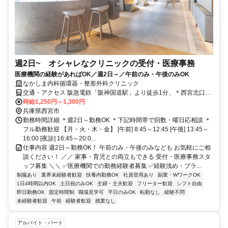
週2日~ オシャレなクリニックの受付・医療事務
医療機関の経験があればOK／週2日～／午前のみ・午後のみOK
なかしま内科循環器・整形外科クリニック
交通・アクセス 阪急電鉄「阪神国道駅」より徒歩1分、＊西宮北口駅
から1駅 ＊JR「西宮駅」より徒歩13分・自転車で3分（駐輪場あり）
時給1,250円～1,300円
兵庫県西宮市
勤務時間詳細 ＊週2日～勤務OK ＊下記時間帯で回数・曜日応相談 ＊
フル勤務歓迎 【月・火・木・金】 [午前] 8:45～12:45 [午後] 13:45～
16:00 [夜診] 16:45～20:0...
仕事内容 週2日～勤務OK！ 午前のみ・午後のみなども お気軽にご相
談ください！ ／／ 家事・育児との両立もできる 受付・医療事務スタ
ッフ募集 ＼＼ ✅医療機関での勤務経験者募集 ✅経験浅め・ブラ...
制服あり
業界未経験者歓迎
扶養内勤務OK
社員登用あり
副業・WワークOK
1日4時間以内OK
土日祝のみOK
主婦・主夫歓迎
フリーター歓迎
シフト自由
即日勤務OK
固定時間制
職場見学可
平日のみOK
転勤なし
経験不問
未経験者歓迎
午前
経験者歓迎
残業なし
アルバイト・パート