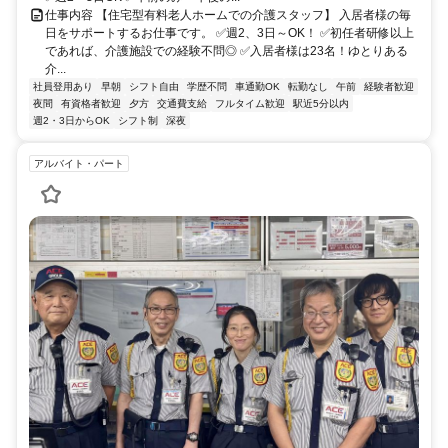
仕事内容 【住宅型有料老人ホームでの介護スタッフ】 入居者様の毎
日をサポートするお仕事です。 ✅週2、3日～OK！ ✅初任者研修以上
であれば、介護施設での経験不問◎ ✅入居者様は23名！ゆとりある
介...
社員登用あり
早朝
シフト自由
学歴不問
車通勤OK
転勤なし
午前
経験者歓迎
夜間
有資格者歓迎
夕方
交通費支給
フルタイム歓迎
駅近5分以内
週2・3日からOK
シフト制
深夜
アルバイト・パート