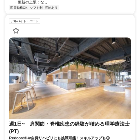
・更新の上限：なし
即日勤務OK
シフト制
昇給あり
アルバイト・パート
週1日~ 肩関節・脊椎疾患の経験が積める理学療法士
(PT)
Redcord®や自費リハビリにも挑戦可能！スキルアップも◎