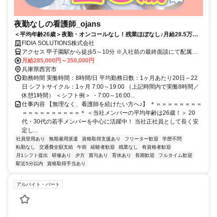
夜勤なしの看護師_ojans
＜平均年齢26歳＞夜勤・オンコールなし！残業ほぼなし♪月給28.5万円
～・昇給年2回・賞与年2回★初年度は賞与年3回★20代・30代の若手メ
FIDIA SOLUTIONS株式会社
ンバーが中心に活躍中！当社正社員として安定して働ける好環境◎
アクセス 甲子園駅から徒歩5～10分 ※入社前の最終面談にて配属先
を決定致します。
月給285,000円～350,000円
兵庫県西宮市
勤務時間 実働時間：8時間/日 平均勤務日数：1ヶ月あたり20日～22
日 シフトサイクル：1ヶ月 7:00～19:00 （上記時間内で実働8時間／
休憩1時間） ＜シフト例＞ ・7:00～16:00...
仕事内容 【無理なく、看護師を続けたい方へ♪】 ＊＝＝＝＝＝＝＝＝
＝＝＝＝＝＝＝＝＝＝＊ ＜当社メンバーの平均年齢は26歳！＞ 20
代・30代の若手メンバーを中心に活躍中！ 当社正社員として長く安
定し...
社員登用あり
無期雇用派遣
資格取得支援あり
フリーター歓迎
学歴不問
転勤なし
交通費全額支給
午前
経験者歓迎
残業なし
有資格者歓迎
月1シフト提出
研修あり
夕方
賞与あり
育休あり
長期歓迎
フルタイム歓迎
駅近5分以内
資格取得手当あり
アルバイト・パート