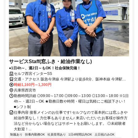
サービスStaff(窓ふき・給油作業なし)
●1日4h～、週2日～もOK！社会保険完備！
セルフ西宮インターSS
交通・アクセス 阪急今津線 今津駅より徒歩8分、阪神本線 今津駅よ
り徒歩8分、東海道本線 西宮駅より徒歩11分
時給1,160円～1,300円
兵庫県西宮市
勤務時間詳細 ◎09:00～17:00 ◎09:00～13:00 ◎13:00～18:00 ※1日
4h～・週2日～OK ★勤務日数や時間・曜日は気軽にご相談下さい！
■シフト制
仕事内容 接客メインのお仕事です! セルフなので基本的には窓ふきや
給油作業なし！力仕事もありません♪ 来店いただいたお客様が操作方
法など分からない場合などはサポートをお願いします。 ◎未経験者
大歓迎！...
制服あり
扶養内勤務OK
社員登用あり
1日4時間以内OK
土日祝のみOK