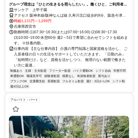
グループ理念は「ひとの生きるを照らしたい」。働くひと、ご利用者
様、そのご家族の幸せをつくり続ける仕事です。
サンケア 上甲子園
アクセス 阪神本線/阪神なんば線 久寿川北口徒歩約9分、阪急今津線
今津（阪急線）北口徒歩約13分、阪神本線/山陽電鉄本線 今津（阪神
時給1,131円～1,299円
線）北出口徒歩約14分 久寿川駅北口から徒歩9分
兵庫県西宮市
勤務時間 (1)07:30~16:30(または07:00~16:00) (2)08:30~17:30
(3)10:00~19:00 休憩60分 週2～5日で希望に合わせてシフトを組めま
す。 ※扶養内勤...
仕事内容 【主な仕事内容】 介護の専門知識と国家資格を活かし、 ご
入居者様の日々の生活をサポートしていただきます。 「日勤のみ」
「短時間だけ」など、資格を活かしつつ、 無理のない範囲で働きた
い方に最適...
制服あり
主婦・主夫歓迎
フリーター歓迎
バイク通勤OK
シフト自由
学歴不問
車通勤OK
職場見学可
経験者歓迎
残業なし
有資格者歓迎
賞与あり
ブランクOK
交通費支給
長期歓迎
フルタイム歓迎
週2・3日からOK
シフト制
週4日以上OK
アルバイト・パート