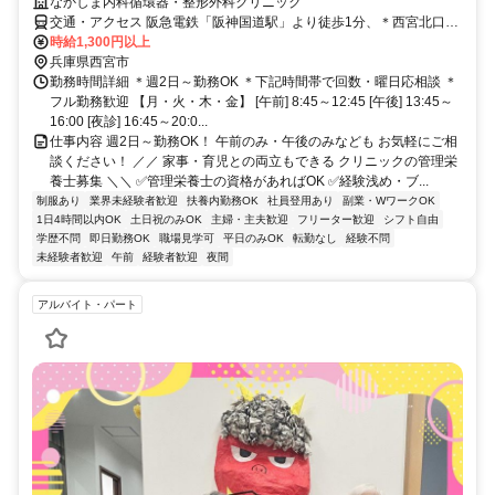
なかしま内科循環器・整形外科クリニック
交通・アクセス 阪急電鉄「阪神国道駅」より徒歩1分、＊西宮北口駅
から1駅 ＊JR「西宮駅」より徒歩13分・自転車で3分（駐輪場あり）
時給1,300円以上
兵庫県西宮市
勤務時間詳細 ＊週2日～勤務OK ＊下記時間帯で回数・曜日応相談 ＊
フル勤務歓迎 【月・火・木・金】 [午前] 8:45～12:45 [午後] 13:45～
16:00 [夜診] 16:45～20:0...
仕事内容 週2日～勤務OK！ 午前のみ・午後のみなども お気軽にご相
談ください！ ／／ 家事・育児との両立もできる クリニックの管理栄
養士募集 ＼＼ ✅管理栄養士の資格があればOK ✅経験浅め・ブ...
制服あり
業界未経験者歓迎
扶養内勤務OK
社員登用あり
副業・WワークOK
1日4時間以内OK
土日祝のみOK
主婦・主夫歓迎
フリーター歓迎
シフト自由
学歴不問
即日勤務OK
職場見学可
平日のみOK
転勤なし
経験不問
未経験者歓迎
午前
経験者歓迎
夜間
アルバイト・パート