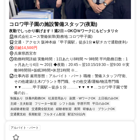
コロワ甲子園の施設警備スタッフ(夜勤)
夜勤でしっかり稼げます！週2日～OK◎Ｗワークにもピッタリ☆
株式会社エース警備保障(勤務地:コロワ甲子園)
交通・アクセス 阪神本線「甲子園駅」徒歩1分★駅チカで通勤便利♪
日給14,500円
兵庫県西宮市
勤務時間詳細 実働時間：1日あたり8時間 〜 9時間 平均勤務日数：1
ヶ月あたり4日 〜 20日 ◆夜勤：20:45～翌10:15/19:30～翌9:00 ※実
働9時間弱+仮眠3時間+休憩1時間 ※...
仕事内容 雇用形態：アルバイト・パート 職種：警備スタッフ/守衛、
その他建築/土木/プラント専門職、その他交通/運輸/物流専門職
▼▼………甲子園駅～徒歩１分………▼▼ ▼▼…コロワ甲子園で警
備のお...
制服あり
扶養内勤務OK
社員登用あり
副業・WワークOK
土日祝のみOK
主婦・主夫歓迎
フリーター歓迎
シフト自由
学歴不問
平日のみOK
未経験者歓迎
交通費全額支給
経験者歓迎
夜間
研修あり
ブランクOK
交通費支給
長期歓迎
フルタイム歓迎
駅近5分以内
アルバイト・パート