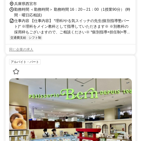
兵庫県西宮市
勤務時間 ＜勤務時間＞ 勤務時間 16：20～21：00（1授業90分） (時
間・曜日応相談)
仕事内容 【仕事内容】 *理科/やる気スイッチの先生(個別指導塾パー
ト)* ※理科をメイン教科として指導していただきます※ ※別教科の
採用枠もございますので、ご相談ください※ *個別指導×担任制×専...
交通費支給
シフト制
同じ企業の求人
アルバイト・パート