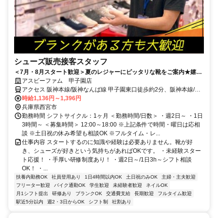
シューズ販売接客スタッフ
＜7月・8月スタート歓迎＞夏のレジャーにピッタリな靴をご案内★嬉し
いスタッフ割引も◎週2日～/1日3h～/短時間～フルタイムまで柔軟対
アスビーファム 甲子園店
応！
アクセス 阪神本線/阪神なんば線 甲子園東口徒歩約2分、阪神本線/阪
神なんば線 久寿川北口徒歩約10分、阪神本線/阪神なんば線 鳴尾・武
時給1,136円～1,396円
庫川女子大前南口徒歩約13分 「阪神甲子園」駅から徒歩7分
兵庫県西宮市
勤務時間 シフトサイクル：1ヶ月 ＜勤務時間/日数＞ ・週2日～ ・1日
3時間～ ＜募集時間＞ 12:00～18:00 ※上記条件で時間・曜日は応相
談 ※土日祝の休み希望も相談OK ※フルタイム・レ...
仕事内容 スタートするのに知識や経験は必要ありません。靴が好
き、シューズが好きという気持ちがあればOKです。 ・未経験スター
ト応援！ ・手厚い研修制度あり！ ・週2日～/1日3h～シフト相談
OK！ ・...
扶養内勤務OK
社員登用あり
1日4時間以内OK
土日祝のみOK
主婦・主夫歓迎
フリーター歓迎
バイク通勤OK
学生歓迎
未経験者歓迎
ネイルOK
月1シフト提出
研修あり
ブランクOK
交通費支給
長期歓迎
フルタイム歓迎
駅近5分以内
週2・3日からOK
シフト制
社割あり