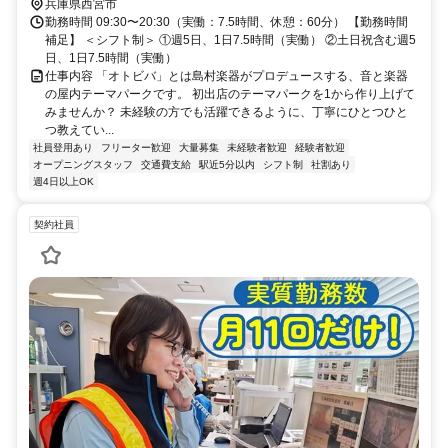
兵庫県西宮市
勤務時間 09:30〜20:30（実働：7.5時間、休憩：60分） 【勤務時間
補足】 ＜シフト制＞ ①週5日、1日7.5時間（実働） ②土日祝含む週5
日、1日7.5時間（実働）
仕事内容 「オトビバ」とは島村楽器がプロデュースする、音と楽器
の屋内テーマパークです。 初出店のテーマパークを1から作り上げて
みませんか？ 未経験の方でも活躍できるように、丁寧にひとつひと
つ教えてい...
社員登用あり
フリーター歓迎
大量募集
未経験者歓迎
経験者歓迎
オープニングスタッフ
交通費支給
駅近5分以内
シフト制
社割あり
週4日以上OK
契約社員