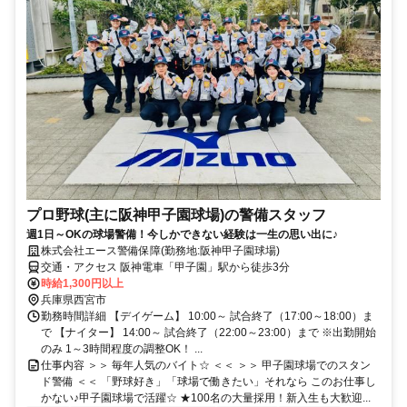
プロ野球(主に阪神甲子園球場)の警備スタッフ
週1日～OKの球場警備！今しかできない経験は一生の思い出に♪
株式会社エース警備保障(勤務地:阪神甲子園球場)
交通・アクセス 阪神電車「甲子園」駅から徒歩3分
時給1,300円以上
兵庫県西宮市
勤務時間詳細 【デイゲーム】 10:00～ 試合終了（17:00～18:00）ま
で 【ナイター】 14:00～ 試合終了（22:00～23:00）まで ※出勤開始
のみ 1～3時間程度の調整OK！ ...
仕事内容 ＞＞ 毎年人気のバイト☆ ＜＜ ＞＞ 甲子園球場でのスタン
ド警備 ＜＜ 「野球好き」「球場で働きたい」それなら このお仕事し
かない♪甲子園球場で活躍☆ ★100名の大量採用！新入生も大歓迎...