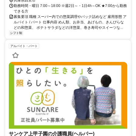
兵庫県西宮市
勤務時間・曜日 7:00～18:00 ※週2日～・1日4h～OK ★7:00から勤務
できる方
募集要項 職種 スーパー内での惣菜調理やパック詰めなど 雇用形態 ア
ルバイト / パート 仕事内容 めん類、お弁当、あげもの、きんぴらな
どの和惣菜、 ポテトサラダなどの洋惣菜、巻き寿司やスイーツな...
シフト制
アルバイト・パート
サンケア上甲子園の介護職員(ヘルパー)