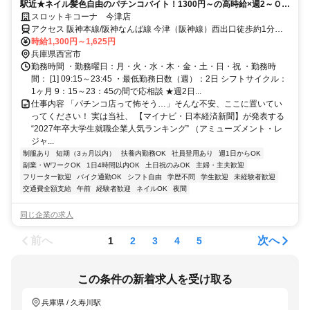
駅近★ネイル髪色自由のパチンコバイト！1300円～の高時給×週2～ＯＫ
の柔軟シフトで働きやすさ◎
スロットキコーナ 今津店
アクセス 阪神本線/阪神なんば線 今津（阪神線）西出口徒歩約1分、
阪急今津線 今津（阪急線）南口徒歩約1分、阪神本線/阪神なんば線
時給1,300円～1,625円
久寿川北口徒歩約9分
兵庫県西宮市
勤務時間 ・勤務曜日：月・火・水・木・金・土・日・祝 ・勤務時
間： [1] 09:15～23:45 ・最低勤務日数（週）：2日 シフトサイクル：
1ヶ月 9：15～23：45の間で応相談 ★週2日...
仕事内容 「パチンコ店って怖そう…」そんな不安、ここに置いてい
ってください！ 実は当社、 【マイナビ・日本経済新聞】が発表する
“2027年卒大学生就職企業人気ランキング” （アミューズメント・レ
ジャ...
制服あり
短期（3ヵ月以内）
扶養内勤務OK
社員登用あり
週1日からOK
副業・WワークOK
1日4時間以内OK
土日祝のみOK
主婦・主夫歓迎
フリーター歓迎
バイク通勤OK
シフト自由
学歴不問
学生歓迎
未経験者歓迎
交通費全額支給
午前
経験者歓迎
ネイルOK
夜間
同じ企業の求人
前へ
次へ
1
2
3
4
5
この条件の新着求人を受け取る
兵庫県 / 久寿川駅