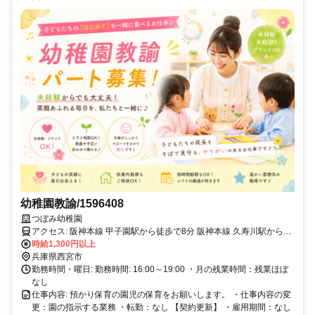
幼稚園教諭/1596408
つぼみ幼稚園
アクセス: 阪神本線 甲子園駅から徒歩で8分 阪神本線 久寿川駅から徒
歩で9分 阪神本線 今津駅から徒歩で14分
時給1,300円以上
兵庫県西宮市
勤務時間・曜日: 勤務時間: 16:00～19:00 ・月の残業時間：残業ほぼ
なし
仕事内容: 預かり保育の園児の保育をお願いします。 ・仕事内容の変
更：園の指示する業務 ・転勤：なし 【契約更新】 ・雇用期間：なし