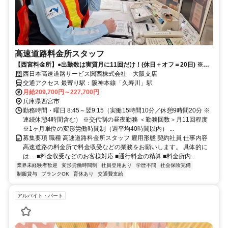
高速道路料金所スタッフ
【西宮料金所】●出勤数は実質月に11回だけ！(休日＋オフ＝20日) ※詳
細は原稿内をチェック
西日本高速道路サービス関西株式会社 大阪支店
交通アクセス 最寄り駅：阪神本線「久寿川」駅
月給209,700円～227,700円
兵庫県西宮市
勤務時間・曜日 8:45～翌9:15（実働15時間10分／休憩9時間20分 ※
連続休憩4時間含む） ※交代制の昼夜勤務 ＜勤務回数＞月11回程度
※1ヶ月単位の変形労働時間制（週平均40時間以内） ...
募集要項 職種 高速道路料金所スタッフ 雇用形態 契約社員 仕事内容
高速道路の料金所で料金収受などの業務をお願いします。 具体的に
は… ■料金収受などのお客様対応 ■通行料金の精算 ■料金所内...
業界未経験者歓迎
変形労働時間制
社員登用あり
学歴不問
社会保険完備
制服貸与
ブランクOK
育休あり
交通費支給
アルバイト・パート