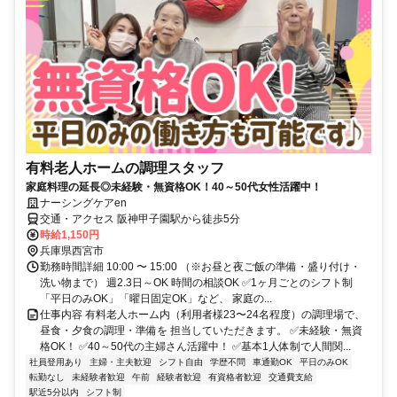
有料老人ホームの調理スタッフ
家庭料理の延長◎未経験・無資格OK！40～50代女性活躍中！
ナーシングケアen
交通・アクセス 阪神甲子園駅から徒歩5分
時給1,150円
兵庫県西宮市
勤務時間詳細 10:00 〜 15:00 （※お昼と夜ご飯の準備・盛り付け・
洗い物まで） 週2.3日～OK 時間の相談OK ✅1ヶ月ごとのシフト制
「平日のみOK」「曜日固定OK」など、 家庭の...
仕事内容 有料老人ホーム内（利用者様23〜24名程度）の調理場で、
昼食・夕食の調理・準備を 担当していただきます。 ✅未経験・無資
格OK！ ✅40～50代の主婦さん活躍中！ ✅基本1人体制で人間関...
社員登用あり
主婦・主夫歓迎
シフト自由
学歴不問
車通勤OK
平日のみOK
転勤なし
未経験者歓迎
午前
経験者歓迎
有資格者歓迎
交通費支給
駅近5分以内
シフト制