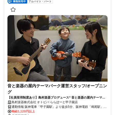
アルバイト・パート
音と楽器の屋内テーマパーク運営スタッフ/オープニン
グ
【社員登用制度あり】島村楽器プロデュース“ 音と楽器の屋内テーマパ
ーク ”
島村楽器株式会社 オトビバ ららぽーと甲子園店
通勤情報 阪神電車「甲子園駅」より徒歩5分、阪神電鉄「鳴尾駅」よ
り徒歩7分
時給1,120円以上