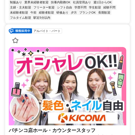
制服あり
業界未経験者歓迎
扶養内勤務OK
社員登用あり
週1日からOK
主婦・主夫歓迎
フリーター歓迎
シフト自由
学歴不問
学生歓迎
経験不問
未経験者歓迎
午前
経験者歓迎
研修あり
夕方
ブランクOK
長期歓迎
フルタイム歓迎
駅近5分以内
アルバイト・パート
パチンコ店ホール・カウンタースタッフ