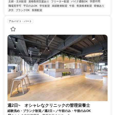
主婦・主夫歓迎
資格取得支援あり
フリーター歓迎
バイク通勤OK
学歴不問
職場見学可
平日のみOK
学生歓迎
未経験者歓迎
午前
有資格者歓迎
研修あり
夕方
ブランクOK
長期歓迎
アルバイト・パート
週2日~ オシャレなクリニックの管理栄養士
経験浅め・ブランク歓迎／週2日～／午前のみ・午後のみOK