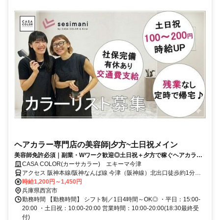
ヘアカラー専門店の美容師|夕方~土日祝メイン
美容師免許必須｜副業・Wワーク歓迎◎土日祝＋夕方で稼ぐヘアカラー
専門美容師◎
CASA COLOR(カーサカラー) エキーマ今津
アクセス 阪神本線/阪神なんば線 今津（阪神線）北出口徒歩約1分、
阪急今津線 今津（阪急線）南口徒歩約2分、阪神本線/阪神なんば線
時給1,200円～1,450円
久寿川北口徒歩約7分 今津駅(阪神電気鉄道)1分、今津駅(阪急電鉄)2
兵庫県西宮市
分、久寿川駅10分
勤務時間 【勤務時間】 シフト制／1日4時間～OK◎ ・平日：15:00-
20:00 ・土日祝：10:00-20:00 営業時間：10:00-20:00(18:30最終受
付)