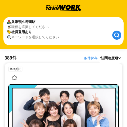
兵庫県
久寿川駅
職種を選択してください
社員登用あり
キーワードを選択してください
389件
条件保存
関連度順
業務委託