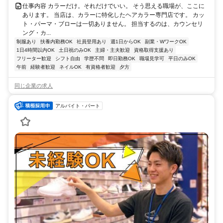
仕事内容 カラーだけ。それだけでいい。 そう思える職場が、ここに
あります。 当店は、カラーに特化したヘアカラー専門店です。 カッ
ト・パーマ・ブローは一切ありません。 担当するのは、カウンセリ
ング・カ...
制服あり
扶養内勤務OK
社員登用あり
週1日からOK
副業・WワークOK
1日4時間以内OK
土日祝のみOK
主婦・主夫歓迎
資格取得支援あり
フリーター歓迎
シフト自由
学歴不問
即日勤務OK
職場見学可
平日のみOK
午前
経験者歓迎
ネイルOK
有資格者歓迎
夕方
同じ企業の求人
アルバイト・パート