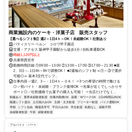
商業施設内のケーキ・洋菓子店 販売スタッフ
【選べるシフト制】週2～1日4ｈ～OK！未経験OK！社割あり
パティスリー ベルン コロワ甲子園店
交通・アクセス 阪神甲子園駅から徒歩1分 / 自転車通勤OK
時給1,120円以上
兵庫県西宮市
勤務時間詳細 ①09:00～13:00 ②13:00～17:00 ③17:00～21:30 ■週
2、3日～､1日4h～8hで調整OK！ ■2週毎のシフト制 ≪①～③で選択
可能◎≫ 基本3交代でシフ...
仕事内容 ✅週2、3～・1日4ｈ～ＯＫ！ ⇒3つの希望の時間で働ける
◎ ✅初バイト・未経験・ブランク復帰OK ⇒先輩が近くでしっかりサ
ポート◎ ✅社割価格でお菓子の購入も可能！ ⇒当店だけでなく...
制服あり
業界未経験者歓迎
扶養内勤務OK
副業・WワークOK
1日4時間以内OK
隔週シフト提出
土日祝のみOK
主婦・主夫歓迎
フリーター歓迎
バイク通勤OK
早朝
シフト自由
職場見学可
平日のみOK
学生歓迎
転勤なし
経験不問
未経験者歓迎
午前
経験者歓迎
アルバイト・パート