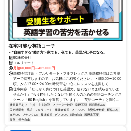
在宅可能な英語コーチ
＜“自由すぎる”働き方＞家でも、夜でも。英語が仕事になる。
90株式会社
フルリモート
月給60,000円～405,000円
勤務時間詳細 ・フルリモート・フルフレックス ※勤務時間はご希望
第一で調整しますので、お気軽にご相談ください。 ・朝6:00〜10:00
頃、夕方17:00〜24:00の時間帯を中心にレッスンを提供して...
仕事内容 「せっかく身につけた英語力、使わないまま眠らせていま
せんか？」 “もう挫折したくない”と願う人のための英語コーチングス
クール 「90 English」を運営しています。 「英語コーチ」と聞く...
社員登用あり
主婦・主夫歓迎
フリーター歓迎
学歴不問
即日勤務OK
固定時間制
英語
フルリモート
経験者歓迎
ネイルOK
有資格者歓迎
研修あり
在宅OK
ブランクOK
長期歓迎
ピアスOK
服装自由
履歴書不要
髪型・髪色自由