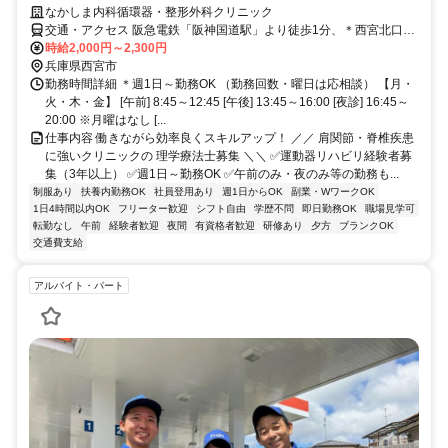
なかしま内科循環器・整形外科クリニック
交通・アクセス 阪急電鉄「阪神国道駅」より徒歩1分、＊西宮北口駅
から1駅 ＊JR「西宮駅」より徒歩13分・自転車で3分（駐輪場あり）
時給2,000円～2,300円
兵庫県西宮市
勤務時間詳細 ＊週1日～勤務OK （勤務回数・曜日は応相談） 【月・
火・木・金】 [午前] 8:45～12:45 [午後] 13:45～16:00 [夜診] 16:45～
20:00 ※月曜はなし [...
仕事内容 働きながら効率良くスキルアップ！ ／／ 肩関節・脊椎疾患
に強いクリニックの 理学療法士募集 ＼＼ ✅運動器リハビリ経験者募
集（3年以上） ✅週1日～勤務OK ✅午前のみ・夜のみ等の勤務も...
制服あり
扶養内勤務OK
社員登用あり
週1日からOK
副業・WワークOK
1日4時間以内OK
フリーター歓迎
シフト自由
学歴不問
即日勤務OK
職場見学可
転勤なし
午前
経験者歓迎
夜間
有資格者歓迎
研修あり
夕方
ブランクOK
交通費支給
アルバイト・パート