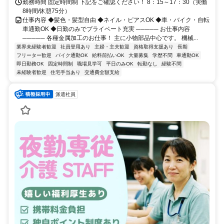
勤務時間 固定時間制 下記をご確認ください！ 8：15～17：30（実働
8時間/休憩75分）
仕事内容 ◆髪色・髪型自由 ◆ネイル・ピアスOK ◆車・バイク・自転
車通勤OK ◆日勤のみでプライベート充実 ───── お仕事内容
───── 各種金属加工のお仕事！ 主に小物部品中心です。 機械...
業界未経験者歓迎
社員登用あり
主婦・主夫歓迎
資格取得支援あり
長期
フリーター歓迎
バイク通勤OK
給料前払いOK
大量募集
学歴不問
車通勤OK
即日勤務OK
固定時間制
職場見学可
平日のみOK
転勤なし
経験不問
未経験者歓迎
住宅手当あり
交通費全額支給
派遣社員