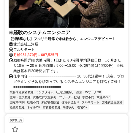
未経験のシステムエンジニア
【別業務なし】フルリモ研修で未経験から、エンジニアデビュー！
株式会社三河屋
フルリモート
月給251,370円～687,525円
勤務時間詳細 実働時間：1日あたり8時間 平均勤務日数：1ヶ月あた
り18日 〜 20日 勤務時間：9:00〜18:00（休憩時間 1時間00分） ※残
業は基本月20時間以下です。
仕事内容 ======================= 20−30代活躍中！ 現在、プロ
グラミング学習を頑張っている システムエンジニアを目指す皆様！
=======================...
業界未経験者歓迎
ランチタイム
社員登用あり
副業・WワークOK
主婦・主夫歓迎
資格取得支援あり
フリーター歓迎
学歴不問
車通勤OK
固定時間制
経験不問
未経験者歓迎
住宅手当あり
フルリモート
交通費全額支給
経験者歓迎
ネイルOK
有資格者歓迎
研修あり
在宅OK
契約社員