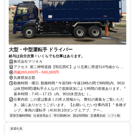
大型・中型運転手 ドライバー
給与は自分次第！いくらでも仕事はあります。
株式会社マツオカ
アクセス: 第二神明道路【明石西IC】より北東に県道514号線から 県
道84号線に進む（5km）【上新田】交差点を右に曲がる、 1.5km道な
月給265,000円～500,000円
りに進み【野寺西】交差点を左に曲がる、 １㎞進み、オートコレク
兵庫県加古郡
ションさん近くの交差点を左折、 300mで(株)マツオカ本社工場
勤務時間・曜日: 勤務時間 * 午前5時~午後18時の間で8時間(内、90分
は休憩時間)運転手さんなので道路状況により時間の前後あります。 *
基本時間：7:45～17:15（内、90分休憩含む（...
仕事内容: この度は数多くの求人情報から、弊社の募集をご覧いただ
き、誠にありがとうございます。 【お願いしたい仕事内容】 * 各種ダ
ンプ、車両の運転手（4t.6t.8t.10tダンプ.ヒアブ、アー...
変形労働時間制
社員登用あり
即日勤務OK
固定時間制
交通費支給
シフト制
派遣社員