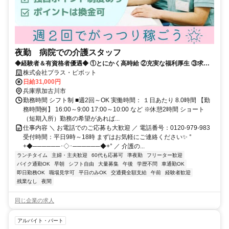
夜勤 病院での介護スタッフ
◆経験者＆有資格者優遇◆ ①とにかく高時給 ②充実な福利厚生 ③求人
数が豊富 だから現役の介護士から「+ホップ」が選ばれています！
株式会社プラス・ピボット
日給31,000円
兵庫県加古川市
勤務時間 シフト制 ■週2回～OK 実働時間： １日あたり 8.0時間 【勤
務時間例】 16:00～9:00 17:00～10:00 など ※休憩2時間 ショート
（短期入所）勤務の希望があれば...
仕事内容 ＼ お電話でのご応募も大歓迎 ／ 電話番号：0120-979-983
受付時間：平日9時～18時 まずはお気軽にご連絡ください✨ °
+◆──────･◇･──────◆+° ／ 介護の...
ランチタイム
主婦・主夫歓迎
60代も応募可
準夜勤
フリーター歓迎
バイク通勤OK
早朝
シフト自由
大量募集
午後
学歴不問
車通勤OK
即日勤務OK
職場見学可
平日のみOK
交通費全額支給
午前
経験者歓迎
残業なし
夜間
同じ企業の求人
アルバイト・パート