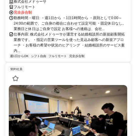
株式会社メドゥーサ
フルリモート
完全歩合制
勤務時間・曜日: ・週1日から ・1日1時間から ・原則として0:00～
24:00の範囲で、ご自身の都合に合わせて設定可能 ・固定休日なし。
業務日と休日はご自身で設定 お客様への連絡は、会社...
仕事内容: 株式会社メドゥーサが運営する結婚相談所の新規顧客開拓
業務です。 ・指定の営業ツールを使った見込み顧客への新規アプロ
ーチ ・お客様の希望や状況のヒアリング ・結婚相談所のサービス案
内...
週1日からOK
シフト自由
フルリモート
完全歩合制
契約社員