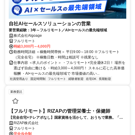
自社AIセールスソリューションの営業
要営業経験：3年～フルリモート／AI×セールスの最先端領域
株式会社Algoage
フルリモート
時給3,000円～4,000円
勤務時間詳細 ＜稼働時間帯例＞ 平日9:00～18:00 ※フルリモート
（完全在宅） ※稼働日数・時間は相談可 ※残業なし
仕事内容 ＜求人のポイント＞ ・フルリモート×完全週休2日！ 場所を
選ばず自由に働ける ・時給3,000～4,000円！ スキルに応じた高単価
報酬 ・AI×セールスの最先端領域で 市場価値の高い...
社員登用あり
固定時間制
フルリモート
経験者歓迎
在宅OK
長期歓迎
業務委託
【フルリモート】RIZAPの管理栄養士・保健師
【完全在宅×テレアポなし】国家資格を活かして、おうちで業務。「も
う一つの安心」を。主婦・Wワーカー活躍中！「平日の日中だけ」「夕
RIZAP株式会社
方以降の数時間だけ」など、生活リズムに合わせた時間調整が可能で
フルリモート
す。1件ごとの成果報酬型だから、頑張った分だけ手応えのある収入
完全歩合制