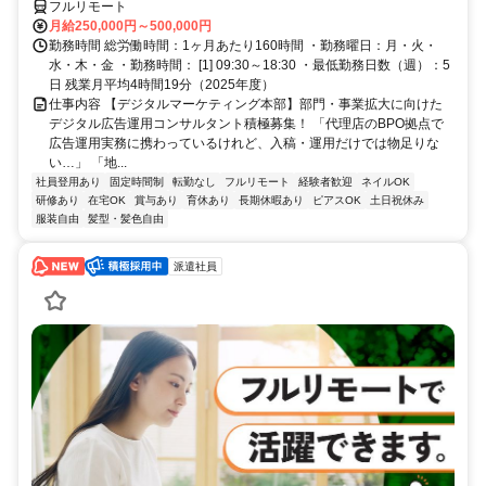
フルリモート
月給250,000円～500,000円
勤務時間 総労働時間：1ヶ月あたり160時間 ・勤務曜日：月・火・
水・木・金 ・勤務時間： [1] 09:30～18:30 ・最低勤務日数（週）：5
日 残業月平均4時間19分（2025年度）
仕事内容 【デジタルマーケティング本部】部門・事業拡大に向けた
デジタル広告運用コンサルタント積極募集！ 「代理店のBPO拠点で
広告運用実務に携わっているけれど、入稿・運用だけでは物足りな
い…」 「地...
社員登用あり
固定時間制
転勤なし
フルリモート
経験者歓迎
ネイルOK
研修あり
在宅OK
賞与あり
育休あり
長期休暇あり
ピアスOK
土日祝休み
服装自由
髪型・髪色自由
派遣社員