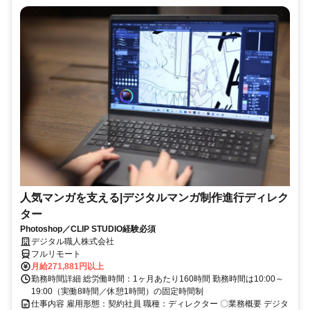
人気マンガを支える|デジタルマンガ制作進行ディレク
ター
Photoshop／CLIP STUDIO経験必須
デジタル職人株式会社
フルリモート
月給271,881円以上
勤務時間詳細 総労働時間：1ヶ月あたり160時間 勤務時間は10:00～
19:00（実働8時間／休憩1時間）の固定時間制
仕事内容 雇用形態：契約社員 職種：ディレクター 〇業務概要 デジタ