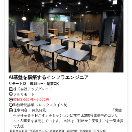
AI基盤を構築するインフラエンジニア
リモート◎｜週15h〜・副業OK
株式会社アップグレード
フルリモート
時給3,000円～5,000円
勤務時間詳細 フレックスタイム制
仕事内容 ▏募集背景 ━━━━━━━━━━━━━━━━━━ 「労働
生産性革命を起こす」をミッションに前年比300%成長中のコンサ
ル・SI事業を展開しています。 当社は、戦略から実装までを一気通貫
で支援...
社員登用あり
フルリモート
経験者歓迎
在宅OK
長期歓迎
シフト制