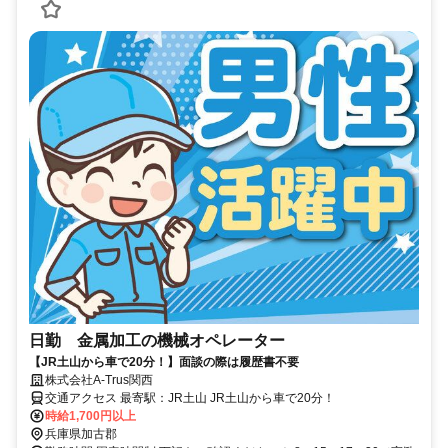
日勤 金属加工の機械オペレーター
【JR土山から車で20分！】面談の際は履歴書不要
株式会社A-Trus関西
交通アクセス 最寄駅：JR土山 JR土山から車で20分！
時給1,700円以上
兵庫県加古郡