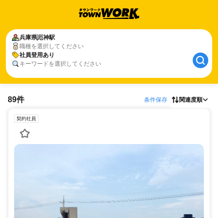
兵庫県
厄神駅
職種を選択してください
社員登用あり
キーワードを選択してください
89件
条件保存
関連度順
契約社員