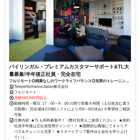
バイリンガル・プレミアムカスタマーサポート&TL大
量募集!半年後正社員・完全在宅
フルリモート◎残業なしのワークライフバランス◎充実のトレーニング
◎語学を活かして将来キャリア有望
TeleperformanceJapan株式会社
フルリモート
月給360,000円以上
勤務時間・曜日: 17：00～9：00 の間で実働 8 時間（土日祝含む週 5
日勤務） 完全週休2日制(シフトにより月8～9日休み) ※希望休ご相談
可能
仕事内容: ★TLも同時募集中！（弊社別求人ご参照ください） ★契約
社員半年後は正社員登用チャンス！！ ★国際的な職場にてキャリア
パス＆チェンジも充実！ ★スタートアップ案件ゆえ会社を作り上げ
ていく...