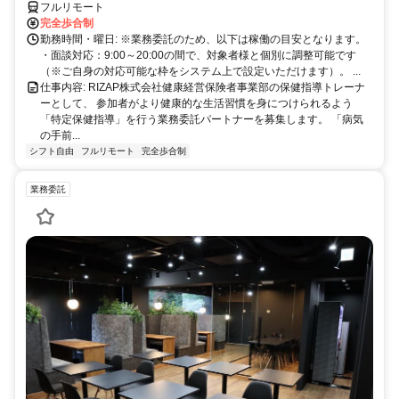
方以降の数時間だけ」など、生活リズムに合わせた時間調整が可能で
フルリモート
す。1件ごとの成果報酬型だから、頑張った分だけ手応えのある収入
完全歩合制
に。充実のサポート体制で、安心の在宅ワークを始めませんか？
勤務時間・曜日: ※業務委託のため、以下は稼働の目安となります。
・面談対応：9:00～20:00の間で、対象者様と個別に調整可能です
（※ご自身の対応可能な枠をシステム上で設定いただけます）。 ...
仕事内容: RIZAP株式会社健康経営保険者事業部の保健指導トレーナ
ーとして、 参加者がより健康的な生活習慣を身につけられるよう
「特定保健指導」を行う業務委託パートナーを募集します。 「病気
の手前...
シフト自由
フルリモート
完全歩合制
業務委託