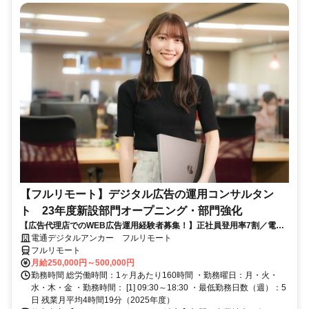
【フルリモート】デジタル広告の運用コンサルタン
ト 23年度新設部門オープニング・部門強化
【広告代理店でのWEB広告運用経験者募集！】正社員登用率7割／電通
G／全国×完全在宅／年休126日・土日祝休み／残業月平均4時間19分
電通デジタルアンカー フルリモート
フルリモート
月給250,000円～500,000円
勤務時間 総労働時間：1ヶ月あたり160時間 ・勤務曜日：月・火・
水・木・金 ・勤務時間： [1] 09:30～18:30 ・最低勤務日数（週）：5
日 残業月平均4時間19分（2025年度）