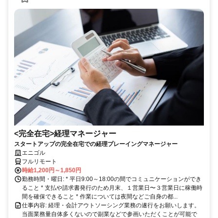
<完全在宅>経理マネージャー
スタートアップの完全在宅での経理プレーイングマネージャー
エニゴル
フルリモート
時給1,200円～1,850円
勤務時間・曜日: * 平日9:00～18:00の間でコミュニケーションができ
ること * 支払や請求書発行のため月末、１営業日〜３営業日に稼働時
間を確保できること * 作業については夜間などご自身の都...
仕事内容: 経理・会計アウトソーシング業務の遂行をお願いします。
当面業務量自体多くないので副業などで参画いただくことが可能で