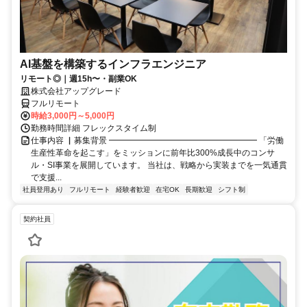
AI基盤を構築するインフラエンジニア
リモート◎｜週15h〜・副業OK
株式会社アップグレード
フルリモート
時給3,000円～5,000円
勤務時間詳細 フレックスタイム制
仕事内容 ▏募集背景 ━━━━━━━━━━━━━━━━━━ 「労働
生産性革命を起こす」をミッションに前年比300%成長中のコンサ
ル・SI事業を展開しています。 当社は、戦略から実装までを一気通貫
で支援...
社員登用あり
フルリモート
経験者歓迎
在宅OK
長期歓迎
シフト制
契約社員