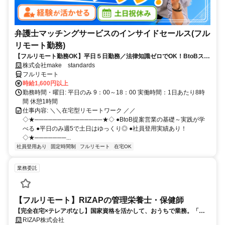
弁護士マッチングサービスのインサイドセールス(フル
リモート勤務)
【フルリモート勤務OK】平日５日勤務／法律知識ゼロでOK！BtoBスキ
ルが身につく営業職
株式会社make standards
フルリモート
時給1,600円以上
勤務時間・曜日: 平日のみ 9：00～18：00 実働時間：1日あたり8時
間 休憩1時間
仕事内容: ＼＼在宅型リモートワーク ／／
◇★───────────────★◇ ●BtoB提案営業の基礎～実践が学
べる ●平日のみ週5で土日はゆっくり◎ ●社員登用実績あり！
◇★───────...
社員登用あり
固定時間制
フルリモート
在宅OK
業務委託
【フルリモート】RIZAPの管理栄養士・保健師
【完全在宅×テレアポなし】国家資格を活かして、おうちで業務。「も
う一つの安心」を。主婦・Wワーカー活躍中！「平日の日中だけ」「夕
RIZAP株式会社