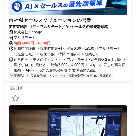
自社AIセールスソリューションの営業
要営業経験：3年～フルリモート／AI×セールスの最先端領域
株式会社Algoage
フルリモート
時給3,000円～4,000円
勤務時間詳細 ＜稼働時間帯例＞ 平日9:00～18:00 ※フルリモート
（完全在宅） ※稼働日数・時間は相談可 ※残業なし
仕事内容 ＜求人のポイント＞ ・フルリモート×完全週休2日！ 場所を
選ばず自由に働ける ・時給3,000～4,000円！ スキルに応じた高単価
報酬 ・AI×セールスの最先端領域で 市場価値の高い...
社員登用あり
固定時間制
フルリモート
経験者歓迎
在宅OK
長期歓迎
契約社員