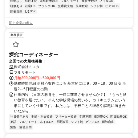
転勤なし
経験不問
未経験者歓迎
フルリモート
経験者歓迎
ネイルOK
研修あり
在宅OK
ブランクOK
交通費支給
長期歓迎
シフト制
ピアスOK
服装自由
ひげOK
同じ企業の求人
業務委託
探究コーディネーター
全国での大規模募集！
株式会社ミエタ
フルリモート
月給200,000円～500,000円
勤務時間詳細 ※対応案件による 基本的には 9：00～18：00 目安 ※
週2～5日程度の出勤
仕事内容 【日本の教育を、一緒に前進させませんか？】 「もっと良
い教育を届けたい」 そんな学校現場の想いを、カリキュラムという
形にしていく仕事です。 私たちは、学校ごとの理念や課題に向き合
いながら...
社員登用あり
主婦・主夫歓迎
フリーター歓迎
学歴不問
車通勤OK
即日勤務OK
英語
フルリモート
ネイルOK
長期歓迎
シフト制
ピアスOK
服装自由
髪型・髪色自由