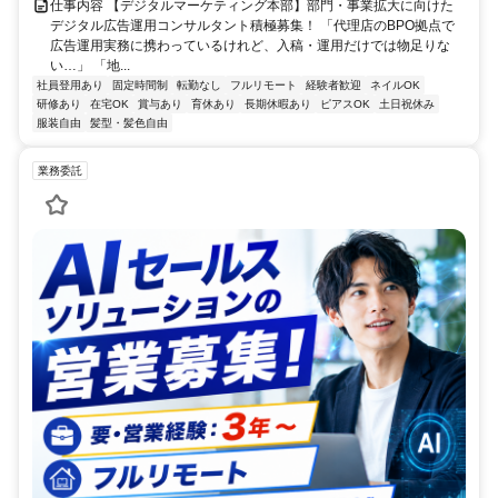
仕事内容 【デジタルマーケティング本部】部門・事業拡大に向けた
デジタル広告運用コンサルタント積極募集！ 「代理店のBPO拠点で
広告運用実務に携わっているけれど、入稿・運用だけでは物足りな
い…」 「地...
社員登用あり
固定時間制
転勤なし
フルリモート
経験者歓迎
ネイルOK
研修あり
在宅OK
賞与あり
育休あり
長期休暇あり
ピアスOK
土日祝休み
服装自由
髪型・髪色自由
業務委託