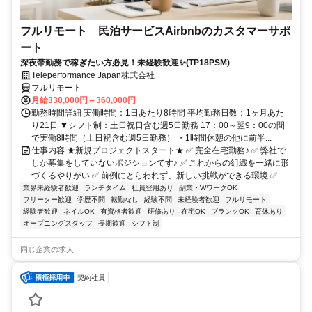
フルリモート 民泊サービスAirbnbのカスタマーサポ
ート
深夜帯勤務で稼ぎたい方必見！未経験歓迎✨(TP18PSM)
Teleperformance Japan株式会社
フルリモート
月給330,000円～360,000円
勤務時間詳細 実働時間：1日あたり8時間 平均勤務日数：1ヶ月あた
り21日 ▼シフト制：土日祝日含む週5日勤務 17：00～翌9：00の間
で実働8時間（土日祝含む週5日勤務） ・1時間休憩の他に前半...
仕事内容 ★新規プロジェクトスタート★ ✅ 完全在宅勤務♪ ✅ 弊社で
しか募集をしていないポジションです♪ ✅ これからの組織を一緒に形
づくるやりがい ✅ 前例にとらわれず、新しい挑戦ができる環境 ✅...
業界未経験者歓迎
ランチタイム
社員登用あり
副業・WワークOK
フリーター歓迎
学歴不問
転勤なし
経験不問
未経験者歓迎
フルリモート
経験者歓迎
ネイルOK
有資格者歓迎
研修あり
在宅OK
ブランクOK
育休あり
オープニングスタッフ
長期歓迎
シフト制
同じ企業の求人
契約社員