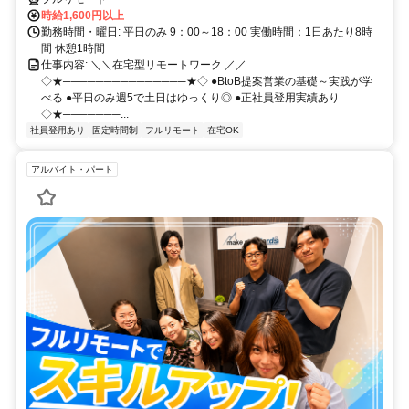
時給1,600円以上
勤務時間・曜日: 平日のみ 9：00～18：00 実働時間：1日あたり8時
間 休憩1時間
仕事内容: ＼＼在宅型リモートワーク ／／
◇★───────────────★◇ ●BtoB提案営業の基礎～実践が学
べる ●平日のみ週5で土日はゆっくり◎ ●正社員登用実績あり
◇★───────...
社員登用あり
固定時間制
フルリモート
在宅OK
アルバイト・パート