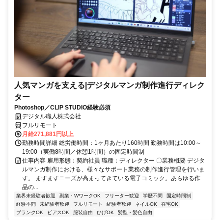
人気マンガを支える|デジタルマンガ制作進行ディレク
ター
Photoshop／CLIP STUDIO経験必須
デジタル職人株式会社
フルリモート
月給271,881円以上
勤務時間詳細 総労働時間：1ヶ月あたり160時間 勤務時間は10:00～
19:00（実働8時間／休憩1時間）の固定時間制
仕事内容 雇用形態：契約社員 職種：ディレクター 〇業務概要 デジタ
ルマンガ制作における、様々なサポート業務の制作進行管理を行いま
す。 ますますニーズが高まってきている電子コミック。あらゆる作
品の...
業界未経験者歓迎
副業・WワークOK
フリーター歓迎
学歴不問
固定時間制
経験不問
未経験者歓迎
フルリモート
経験者歓迎
ネイルOK
在宅OK
ブランクOK
ピアスOK
服装自由
ひげOK
髪型・髪色自由