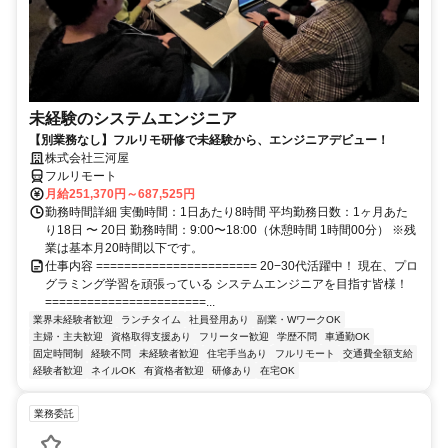
未経験のシステムエンジニア
【別業務なし】フルリモ研修で未経験から、エンジニアデビュー！
株式会社三河屋
フルリモート
月給251,370円～687,525円
勤務時間詳細 実働時間：1日あたり8時間 平均勤務日数：1ヶ月あた
り18日 〜 20日 勤務時間：9:00〜18:00（休憩時間 1時間00分） ※残
業は基本月20時間以下です。
仕事内容 ======================= 20−30代活躍中！ 現在、プロ
グラミング学習を頑張っている システムエンジニアを目指す皆様！
=======================...
業界未経験者歓迎
ランチタイム
社員登用あり
副業・WワークOK
主婦・主夫歓迎
資格取得支援あり
フリーター歓迎
学歴不問
車通勤OK
固定時間制
経験不問
未経験者歓迎
住宅手当あり
フルリモート
交通費全額支給
経験者歓迎
ネイルOK
有資格者歓迎
研修あり
在宅OK
業務委託