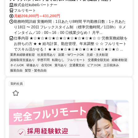
株式会社kubellパートナー
フルリモート
月給208,000円～431,200円
勤務時間詳細 実働時間：1日あたり8時間 平均勤務日数：1ヶ月あた
り18日 〜 20日 フレックスタイム制 （標準労働時間／1日8h） ※メ
インタイム／10：00～16：00 ◎残業少なめ！ 月平...
仕事内容 ★☆★☆★☆★☆★☆★☆★☆★☆★☆ ☆ 労務実務経験を
お持ちの方 ★ ★ 給与計算、勤怠管理、年末調整 ☆ ☆ フルリモート
でスキル活かせる！ ★ ★☆★☆★☆★☆★☆★☆★☆★☆★☆ ...
業界未経験者歓迎
社員登用あり
副業・WワークOK
主婦・主夫歓迎
資格取得支援あり
学歴不問
転勤なし
フルリモート
交通費全額支給
経験者歓迎
ネイルOK
研修あり
在宅OK
賞与あり
交通費支給
ピアスOK
土日祝休み
服装自由
髪型・髪色自由
契約社員