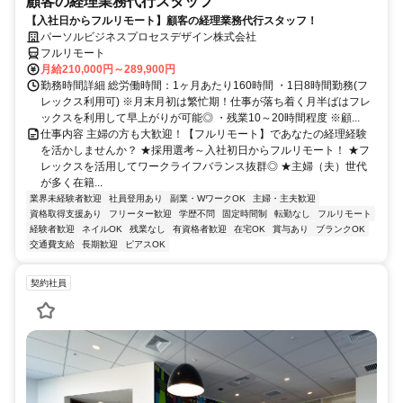
顧客の経理業務代行スタッフ
【入社日からフルリモート】顧客の経理業務代行スタッフ！
パーソルビジネスプロセスデザイン株式会社
フルリモート
月給210,000円～289,900円
勤務時間詳細 総労働時間：1ヶ月あたり160時間 ・1日8時間勤務(フ
レックス利用可) ※月末月初は繁忙期！仕事が落ち着く月半ばはフレ
ックスを利用して早上がりが可能◎ ・残業10～20時間程度 ※顧...
仕事内容 主婦の方も大歓迎！【フルリモート】であなたの経理経験
を活かしませんか？ ★採用選考～入社初日からフルリモート！ ★フ
レックスを活用してワークライフバランス抜群◎ ★主婦（夫）世代
が多く在籍...
業界未経験者歓迎
社員登用あり
副業・WワークOK
主婦・主夫歓迎
資格取得支援あり
フリーター歓迎
学歴不問
固定時間制
転勤なし
フルリモート
経験者歓迎
ネイルOK
残業なし
有資格者歓迎
在宅OK
賞与あり
ブランクOK
交通費支給
長期歓迎
ピアスOK
契約社員