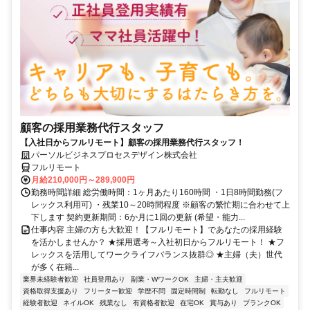
顧客の採用業務代行スタッフ
【入社日からフルリモート】顧客の採用業務代行スタッフ！
パーソルビジネスプロセスデザイン株式会社
フルリモート
月給210,000円～289,900円
勤務時間詳細 総労働時間：1ヶ月あたり160時間 ・1日8時間勤務(フ
レックス利用可) ・残業10～20時間程度 ※顧客の繁忙期に合わせて上
下します 契約更新期間：6か月に1回の更新 (希望・能力...
仕事内容 主婦の方も大歓迎！【フルリモート】であなたの採用経験
を活かしませんか？ ★採用選考～入社初日からフルリモート！ ★フ
レックスを活用してワークライフバランス抜群◎ ★主婦（夫）世代
が多く在籍...
業界未経験者歓迎
社員登用あり
副業・WワークOK
主婦・主夫歓迎
資格取得支援あり
フリーター歓迎
学歴不問
固定時間制
転勤なし
フルリモート
経験者歓迎
ネイルOK
残業なし
有資格者歓迎
在宅OK
賞与あり
ブランクOK