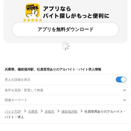
アプリを無料ダウンロード
兵庫県、備前福河駅、社員登用ありのアルバイト・バイト求人情報
求人の詳細を表示
条件を追加・変更して検索
市区町村を追加・変更
関連キーワード
完全在宅ワーク 全国
シール貼り 在宅
現在地周辺
ガチャガチャ
犬カフェ
兵庫県
駅を追加・変更
バイトTOP
兵庫県
赤穂市
備前福河駅
社員登用ありのアルバイト・
兵庫県
すべて
バイト・求人
神戸市
すべて
職種を追加・変更
JR神戸線(大阪～神戸)
東灘区
灘区
兵庫区
長田区
須磨区
垂水区
北区
中央区
西区
尼崎駅
立花駅
甲子園口駅
西宮駅
さくら夙川駅
芦屋駅
甲南山手駅
摂津本山駅
住吉駅
飲食・フードサービス
姫路市
尼崎市
明石市
西宮市
洲本市
芦屋市
伊丹市
相生市
豊岡市
加古川市
赤穂市
特徴を追加・変更
六甲道駅
摩耶駅
灘駅
三ノ宮駅
元町駅
神戸駅