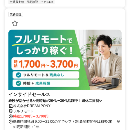
交通費支給
長期歓迎
ピアスOK
業務委託
インサイドセールス
経験が活かせる✨高時給✅20代〜30代活躍中！週休二日制✨
株式会社DREAM PONY
フルリモート
時給1,700円～3,700円
勤務時間詳細 9:00〜21:00の間でシフト制 希望時間帯は相談OK！ 契
約更新期間：1年