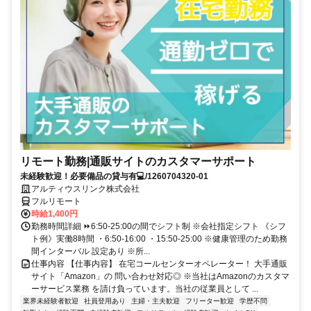
リモート勤務|通販サイトのカスタマーサポート
未経験歓迎！必要備品の貸与有💻/1260704320-01
アルティウスリンク株式会社
フルリモート
時給1,400円
勤務時間詳細 ⏩6:50-25:00の間でシフト制 ※会社指定シフト 《シフ
ト例》実働8時間 ・6:50-16:00 ・15:50-25:00 ※健康管理のため勤務
間インターバル 設定あり ※所...
仕事内容 【仕事内容】 在宅コールセンターオペレーター！ 大手通販
サイト「Amazon」の 問い合わせ対応◎ ※当社はAmazonのカスタマ
ーサービス業務 を請け負っています。当社の従業員として ...
業界未経験者歓迎
社員登用あり
主婦・主夫歓迎
フリーター歓迎
学歴不問