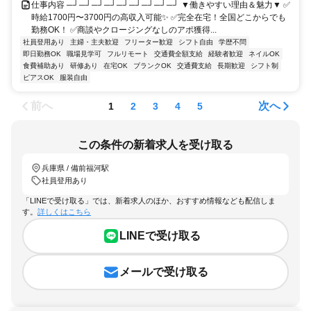
仕事内容 ─┘─┘─┘─┘─┘─┘─┘─┘─┘ ▼働きやすい理由＆魅力▼ ✅
時給1700円〜3700円の高収入可能✨ ✅完全在宅！全国どこからでも
勤務OK！ ✅商談やクロージングなしのアポ獲得...
社員登用あり
主婦・主夫歓迎
フリーター歓迎
シフト自由
学歴不問
即日勤務OK
職場見学可
フルリモート
交通費全額支給
経験者歓迎
ネイルOK
食費補助あり
研修あり
在宅OK
ブランクOK
交通費支給
長期歓迎
シフト制
ピアスOK
服装自由
前へ
次へ
1
2
3
4
5
この条件の新着求人を受け取る
兵庫県 / 備前福河駅
社員登用あり
「LINEで受け取る」では、新着求人のほか、おすすめ情報なども配信しま
す。
詳しくはこちら
LINEで受け取る
メールで受け取る