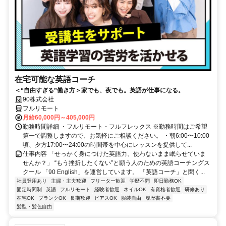
在宅可能な英語コーチ
＜“自由すぎる”働き方＞家でも、夜でも。英語が仕事になる。
90株式会社
フルリモート
月給60,000円～405,000円
勤務時間詳細 ・フルリモート・フルフレックス ※勤務時間はご希望
第一で調整しますので、お気軽にご相談ください。 ・朝6:00〜10:00
頃、夕方17:00〜24:00の時間帯を中心にレッスンを提供して...
仕事内容 「せっかく身につけた英語力、使わないまま眠らせていま
せんか？」 “もう挫折したくない”と願う人のための英語コーチングス
クール 「90 English」を運営しています。 「英語コーチ」と聞く...
社員登用あり
主婦・主夫歓迎
フリーター歓迎
学歴不問
即日勤務OK
固定時間制
英語
フルリモート
経験者歓迎
ネイルOK
有資格者歓迎
研修あり
在宅OK
ブランクOK
長期歓迎
ピアスOK
服装自由
履歴書不要
髪型・髪色自由