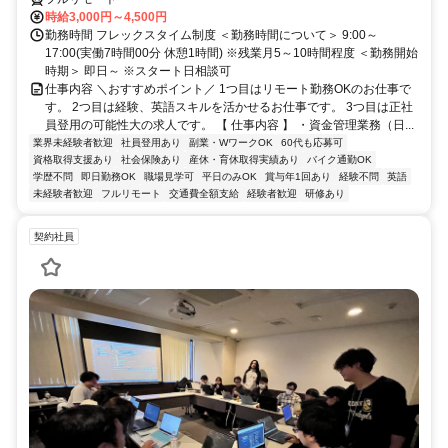
時給3,000円～4,500円
勤務時間 フレックスタイム制度 ＜勤務時間について＞ 9:00～
17:00(実働7時間00分 休憩1時間) ※残業月5～10時間程度 ＜勤務開始
時期＞ 即日～ ※スタート日相談可
仕事内容 ＼おすすめポイント／ 1つ目はリモート勤務OKのお仕事で
す。 2つ目は経験、英語スキルを活かせるお仕事です。 3つ目は正社
員登用の可能性大の求人です。 【 仕事内容 】 ・資金管理業務（日...
業界未経験者歓迎
社員登用あり
副業・WワークOK
60代も応募可
資格取得支援あり
社会保険あり
産休・育休取得実績あり
バイク通勤OK
学歴不問
即日勤務OK
職場見学可
平日のみOK
賞与年1回あり
経験不問
英語
未経験者歓迎
フルリモート
交通費全額支給
経験者歓迎
研修あり
契約社員