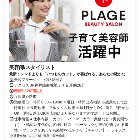
美容師/スタイリスト
最新トレンドよりも「いつものカット」が喜ばれる。あなたの確かな基
礎技術が活きる場所。
美容プラージュ 姫路花田店
アクセス JR神戸線御着駅より 徒歩約28分
時給1,120円以上
兵庫県姫路市
勤務曜日・時間 8:30～19:00 ※曜日・時間は応相談 ※残業なしで定
時退社 ※長期歓迎、フルタイム歓迎 ※週1日からOK、週2、3日から
OK、週4日以上OK等店舗により異なりますので詳しくはお問...
仕事情報 ● 仕事内容 ・カット・パーマ・カラー業務など（男女問わ
ず） ・幅広い年代のお客様に対応 ・ベーシックな技術が喜ばれる環
境 ・ブランクがあっても経験を活かせる 【キャリア】 ・ライフス...
交通費支給
シフト制
髪型・髪色自由