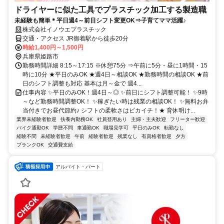
ドライヤーに似た工具でプラスチック加工する製造職
未経験も簡単＊平日週4～前日シフト変更OK⇒子育てママ活躍♪
株式会社イノウエプラスチック
交通・アクセス JR御着駅から徒歩20分
時給1,400円～1,500円
兵庫県姫路市
勤務時間詳細 8:15～17:15 ※休憩75分 ⇒午前に5分・昼に1時間・15
時に10分 ★平日のみOK ★週4日～相談OK ★勤務時間の相談OK ★前
日のシフト調整も対応 基本は月～金で 週4...
仕事内容 ✨平日のみOK！週4日～◎ ✨前日にシフト調整可能！ ✨9時
～など勤務時間調整OK！ ✨稼ぎたい時は残業の相談OK！ ✨無料お弁
当付きでお昼代節約♪ シフトの柔軟さはピカイチ！★ 育休明け...
業界未経験者歓迎
扶養内勤務OK
社員登用あり
主婦・主夫歓迎
フリーター歓迎
バイク通勤OK
学歴不問
車通勤OK
職場見学可
平日のみOK
転勤なし
経験不問
未経験者歓迎
午前
経験者歓迎
残業なし
有資格者歓迎
夕方
ブランクOK
交通費支給
アルバイト・パート