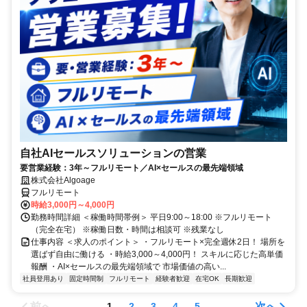
自社AIセールスソリューションの営業
要営業経験：3年～フルリモート／AI×セールスの最先端領域
株式会社Algoage
フルリモート
時給3,000円～4,000円
勤務時間詳細 ＜稼働時間帯例＞ 平日9:00～18:00 ※フルリモート
（完全在宅） ※稼働日数・時間は相談可 ※残業なし
仕事内容 ＜求人のポイント＞ ・フルリモート×完全週休2日！ 場所を
選ばず自由に働ける ・時給3,000～4,000円！ スキルに応じた高単価
報酬 ・AI×セールスの最先端領域で 市場価値の高い...
社員登用あり
固定時間制
フルリモート
経験者歓迎
在宅OK
長期歓迎
前へ
次へ
1
2
3
4
5