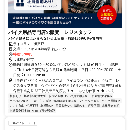
バイク用品専門店の販売・レジスタッフ
バイク好きにはたまらない☆⼟⽇祝︓時給150円UP✨賞与有︕
ライコランド姫路店
交通・アクセス ■御着駅 徒歩20分
時給1,200円
兵庫県姫路市
勤務時間詳細 9:30～20:00の間で応相談 シフト制 ●1日4h～、週3日
～OK！ ●土日祝可能な方歓迎 ■ 営業時間 ・平⽇︓11:00〜20:00 ・⼟
⽇祝︓10:00〜20:00
仕事内容 バイク用品総合専門店『ライコランド姫路店』 ☆販売・レ
ジスタッフ募集！☆ ◎バイクが好き！がお仕事になる ◎賞与年2回＆
各種手当あり ◎正社員登用制度あり ▼ こんなお仕事 ▼ ◆レジ対...
制服あり
業界未経験者歓迎
扶養内勤務OK
社員登用あり
1日4時間以内OK
土日祝のみOK
主婦・主夫歓迎
資格取得支援あり
フリーター歓迎
バイク通勤OK
シフト自由
学歴不問
車通勤OK
即日勤務OK
転勤なし
経験不問
未経験者歓迎
交通費全額支給
午前
経験者歓迎
アルバイト・パート