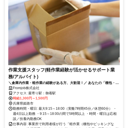
作業支援スタッフ(軽作業経験が活かせるサポート業
務/アルバイト)
＼倉庫内作業・軽作業の経験がある方、大歓迎！／ あなたの「梱包・ピ
ッキング」のスキルが、誰かの成長につながります！
Fromjob株式会社
アクセス: 最寄り駅：御着駅
時給1,300円～1,500円
兵庫県姫路市
勤務時間・曜日: 最大9:15～18:00（実働7時間45分／休憩60分） ・
週4日以上勤務 ・9:15～18:00の間で5時間以上 ・時間・曜日は応相
談／扶養内勤務OK
仕事内容: 事業所で利用者様が行う「軽作業（梱包やピッキングな