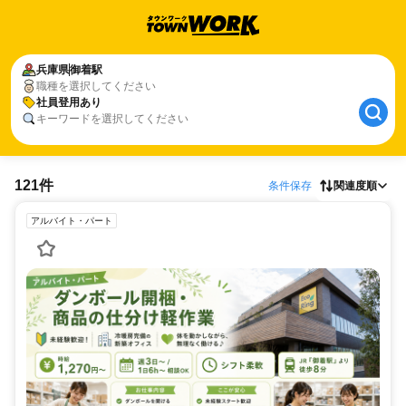
兵庫県
御着駅
職種を選択してください
社員登用あり
キーワードを選択してください
121件
条件保存
関連度順
アルバイト・パート