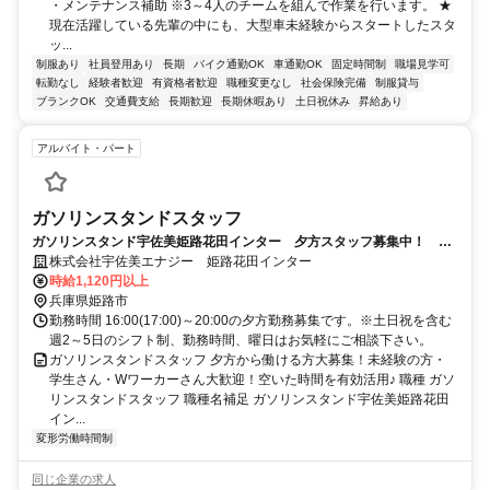
・メンテナンス補助 ※3～4人のチームを組んで作業を行います。 ★
現在活躍している先輩の中にも、大型車未経験からスタートしたスタ
ッ...
制服あり
社員登用あり
長期
バイク通勤OK
車通勤OK
固定時間制
職場見学可
転勤なし
経験者歓迎
有資格者歓迎
職種変更なし
社会保険完備
制服貸与
ブランクOK
交通費支給
長期歓迎
長期休暇あり
土日祝休み
昇給あり
アルバイト・パート
ガソリンスタンドスタッフ
ガソリンスタンド宇佐美姫路花田インター 夕方スタッフ募集中！ 未
経験歓迎！
株式会社宇佐美エナジー 姫路花田インター
時給1,120円以上
兵庫県姫路市
勤務時間 16:00(17:00)～20:00の夕方勤務募集です。※土日祝を含む
週2～5日のシフト制、勤務時間、曜日はお気軽にご相談下さい。
ガソリンスタンドスタッフ 夕方から働ける方大募集！未経験の方・
学生さん・Wワーカーさん大歓迎！空いた時間を有効活用♪ 職種 ガソ
リンスタンドスタッフ 職種名補足 ガソリンスタンド宇佐美姫路花田
イン...
変形労働時間制
同じ企業の求人