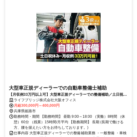
大型車正規ディーラーでの自動車整備士補助
【月収例33万円以上可】大型車正規ディーラーでの整備補助／土日祝休
み／正社員登用有※整備士資格3級以上
ライフブリッジ株式会社大阪オフィス
月給300,000円～400,000円
兵庫県姫路市
勤務時間・期間 【勤務時間】 昼勤 9:00～18:00 （実働）8時間 （休
憩）60分 （残業）15時間/月平均 【勤務期間】 長期 (長期で働ける
方、腰を据えたい方をお待ちしております。)
仕事内容 大型車正規ディーラーでの整備補助業務 ・一般整備 ・車検