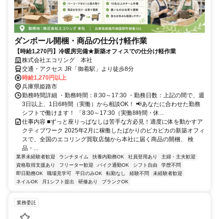
ダンボール開梱・商品の仕分け軽作業
【時給1,270円】冷暖房完備★新築オフィスでの仕分け軽作業
株式会社エコリング 本社
交通・アクセス JR「御着駅」より徒歩8分
時給1,270円以上
兵庫県姫路市
勤務時間詳細 ・勤務時間：8:30～17:30 ・勤務日数：上記の間で、週
3日以上、1日6時間（実働）から相談OK！ 📢あなたに合わせた勤務
シフトで働けます！ 「8:30～17:30（実働8時間・休...
仕事内容 ■ずっと座りっぱなしは苦手な方必見！適度に体を動かすア
クティブワーク 2025年2月に稼働したばかりのピカピカの新築オフィ
スで、全国のエコリング買取店舗から本社に届く商品の開梱、 検
品・...
業界未経験者歓迎
ランチタイム
扶養内勤務OK
社員登用あり
主婦・主夫歓迎
資格取得支援あり
フリーター歓迎
バイク通勤OK
シフト自由
学歴不問
即日勤務OK
職場見学可
平日のみOK
転勤なし
経験不問
未経験者歓迎
ネイルOK
月1シフト提出
研修あり
ブランクOK
業務委託