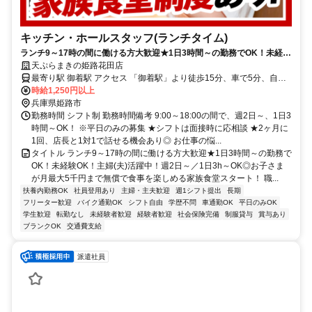
キッチン・ホールスタッフ(ランチタイム)
ランチ9～17時の間に働ける方大歓迎★1日3時間～の勤務でOK！未経験
OK！主婦(夫)活躍中！週2日～／1日3h～OK◎お子さまが月最大5千円
天ぷらまきの姫路花田店
まで無償で食事を楽しめる家族食堂スタート！
最寄り駅 御着駅 アクセス 「御着駅」より徒歩15分、車で5分、自転
車でも5分！国道2号線沿い兵庫県自動車学校のすぐ近く！ ★車・バ
時給1,250円以上
イク通勤OK！ガソリン代も規定支給！ ★自転車通勤も可！（駐輪場
兵庫県姫路市
料金は自己負担、店にある場合は利用可）
勤務時間 シフト制 勤務時間備考 9:00～18:00の間で、週2日～、1日3
時間～OK！ ※平日のみの募集 ★シフトは面接時に応相談 ★2ヶ月に
1回、店長と1対1で話せる機会あり◎ お仕事の悩...
タイトル ランチ9～17時の間に働ける方大歓迎★1日3時間～の勤務で
OK！未経験OK！主婦(夫)活躍中！週2日～／1日3h～OK◎お子さま
が月最大5千円まで無償で食事を楽しめる家族食堂スタート！ 職...
扶養内勤務OK
社員登用あり
主婦・主夫歓迎
週1シフト提出
長期
フリーター歓迎
バイク通勤OK
シフト自由
学歴不問
車通勤OK
平日のみOK
学生歓迎
転勤なし
未経験者歓迎
経験者歓迎
社会保険完備
制服貸与
賞与あり
ブランクOK
交通費支給
派遣社員