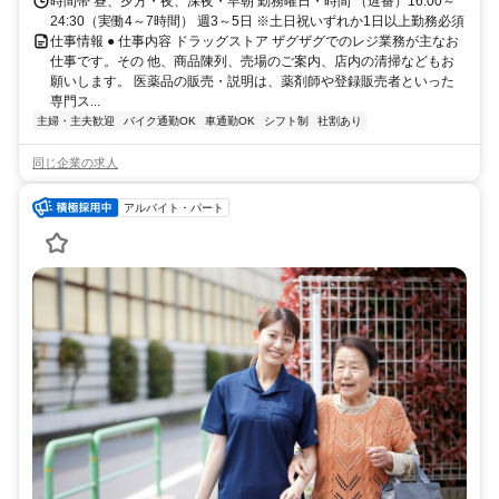
時間帯 昼、夕方・夜、深夜・早朝 勤務曜日・時間 （遅番）16:00～
24:30（実働4～7時間） 週3～5日 ※土日祝いずれか1日以上勤務必須
仕事情報 ● 仕事内容 ドラッグストア ザグザグでのレジ業務が主なお
仕事です。その 他、商品陳列、売場のご案内、店内の清掃などもお
願いします。 医薬品の販売・説明は、薬剤師や登録販売者といった
専門ス...
主婦・主夫歓迎
バイク通勤OK
車通勤OK
シフト制
社割あり
同じ企業の求人
アルバイト・パート