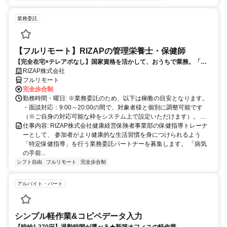
業務委託
【フルリモート】RIZAPの管理栄養士・保健師
【完全在宅×テレアポなし】国家資格を活かして、おうちで業務。「も
う一つの安心」を。主婦・Wワーカー活躍中！「平日の日中だけ」「夕
RIZAP株式会社
方以降の数時間だけ」など、生活リズムに合わせた時間調整が可能で
フルリモート
す。1件ごとの成果報酬型だから、頑張った分だけ手応えのある収入
完全歩合制
に。充実のサポート体制で、安心の在宅ワークを始めませんか？
勤務時間・曜日: ※業務委託のため、以下は稼働の目安となります。
・面談対応：9:00～20:00の間で、対象者様と個別に調整可能です
（※ご自身の対応可能な枠をシステム上で設定いただけます）。 ...
仕事内容: RIZAP株式会社健康経営保険者事業部の保健指導トレーナ
ーとして、 参加者がより健康的な生活習慣を身につけられるよう
「特定保健指導」を行う業務委託パートナーを募集します。 「病気
の手前...
シフト自由
フルリモート
完全歩合制
アルバイト・パート
シンプル軽作業&コピペデータ入力