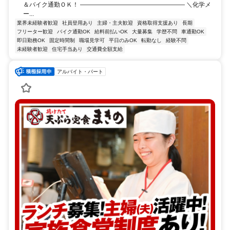
＆バイク通勤ＯＫ！ ――――――――――――――――― ＼化学メ
ー...
業界未経験者歓迎
社員登用あり
主婦・主夫歓迎
資格取得支援あり
長期
フリーター歓迎
バイク通勤OK
給料前払いOK
大量募集
学歴不問
車通勤OK
即日勤務OK
固定時間制
職場見学可
平日のみOK
転勤なし
経験不問
未経験者歓迎
住宅手当あり
交通費全額支給
アルバイト・パート