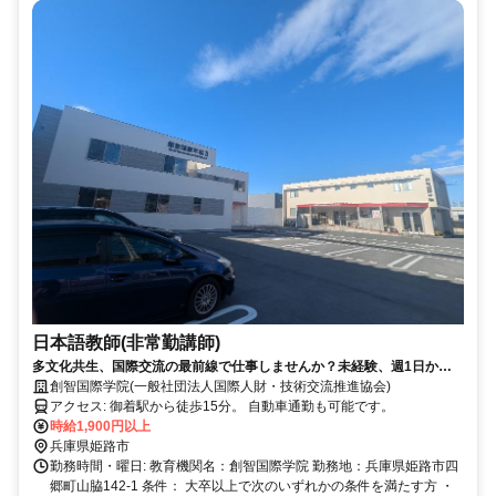
日本語教師(非常勤講師)
多文化共生、国際交流の最前線で仕事しませんか？未経験、週1日から
の勤務もOKです！
創智国際学院(一般社団法人国際人財・技術交流推進協会)
アクセス: 御着駅から徒歩15分。 自動車通勤も可能です。
時給1,900円以上
兵庫県姫路市
勤務時間・曜日: 教育機関名：創智国際学院 勤務地：兵庫県姫路市四
郷町山脇142-1 条件： 大卒以上で次のいずれかの条件を満たす方 ・