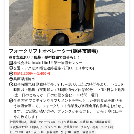
フォークリフトオペレーター(姫路市御着)
昼食支給あり／服装・髪型自由で自分らしく
株式会社Ultimate Life UL第一物流センター
交通・アクセス 播但連絡道路 花田I.C.より車で8分
時給1,200円～1,400円
兵庫県姫路市
勤務時間詳細 勤務時間帯：9:15～18:00 上記の時間帯より、 ・1日6
時間以上勤務 （実働最大：7時間45分／休憩60分） ・週4日以上勤務
(土・日のどちらか一日の出勤を含む） ※時間・曜日...
仕事内容 プロテインやサプリメントを中心とした健康食品を取り扱
う物流倉庫にて、フォークリフト作業及び各種倉庫内作業をお任せし
ます。 ご経験が浅い方や、ブランクが有る方も、一から丁寧に仕事
をお教えします...
社員登用あり
副業・WワークOK
バイク通勤OK
車通勤OK
経験者歓迎
有資格者歓迎
研修あり
ブランクOK
交通費支給
まかないあり
シフト制
ピアスOK
週4日以上OK
服装自由
ひげOK
髪型・髪色自由