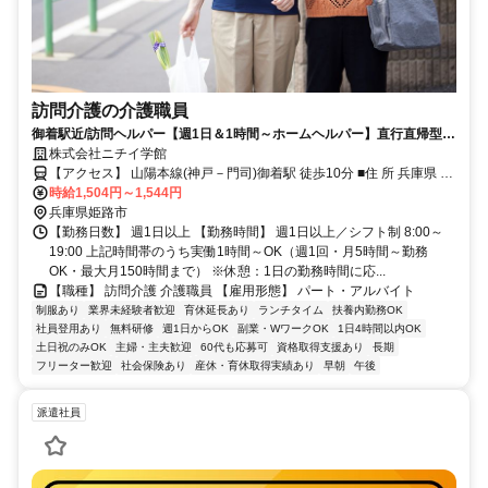
訪問介護の介護職員
御着駅近/訪問ヘルパー【週1日＆1時間～ホームヘルパー】直行直帰型の
お仕事♪空いてる時間を活用して働きませんか？
株式会社ニチイ学館
【アクセス】 山陽本線(神戸－門司)御着駅 徒歩10分 ■住 所 兵庫県 姫
路市 御国野町国分寺596-1すますﾋﾞﾙ1階 ■アクセス 山陽本線(神戸－
時給1,504円～1,544円
門司)御着駅 徒歩10分
兵庫県姫路市
【勤務日数】 週1日以上 【勤務時間】 週1日以上／シフト制 8:00～
19:00 上記時間帯のうち実働1時間～OK（週1回・月5時間～勤務
OK・最大月150時間まで） ※休憩：1日の勤務時間に応...
【職種】 訪問介護 介護職員 【雇用形態】 パート・アルバイト
制服あり
業界未経験者歓迎
育休延長あり
ランチタイム
扶養内勤務OK
社員登用あり
無料研修
週1日からOK
副業・WワークOK
1日4時間以内OK
土日祝のみOK
主婦・主夫歓迎
60代も応募可
資格取得支援あり
長期
フリーター歓迎
社会保険あり
産休・育休取得実績あり
早朝
午後
派遣社員