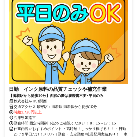
日勤 インク原料の品質チェックや補充作業
【御着駅から徒歩10分】面談の際は履歴書不要×平日のみ
株式会社A-Trus関西
交通アクセス 最寄駅：御着駅 御着駅から徒歩10分
時給1,720円以上
兵庫県姫路市
勤務時間 固定時間制 下記をご確認ください！ 8：15～17：15
仕事内容 ✅おすすめポイント ・高時給！しっかり稼げる！！ ・日勤
だけ＆平日だけ！メリハリ勤務 ・安定勤務♪社員登用実績あり！ ・車