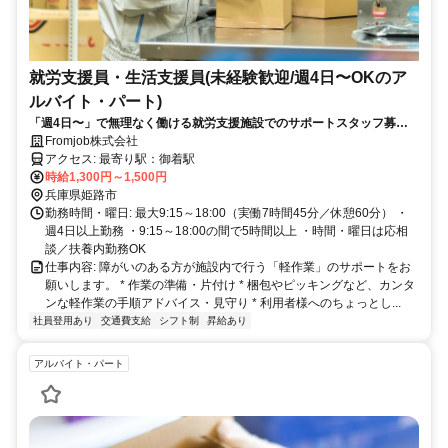
就労支援員・生活支援員(未経験歓迎/週4日〜OKのア
ルバイト・パート)
「週4日〜」で無理なく働ける就労支援施設でのサポートスタッフ募
集！
Fromjob株式会社
アクセス: 最寄り駅：御着駅
時給1,300円～1,500円
兵庫県姫路市
勤務時間・曜日: 最大9:15～18:00（実働7時間45分／休憩60分） ・
週4日以上勤務 ・9:15～18:00の間で5時間以上 ・時間・曜日は応相
談／扶養内勤務OK
仕事内容: 障がいのある方が施設内で行う「軽作業」のサポートをお
願いします。 * 作業の準備・片付け * 梱包やピッキングなど、カンタ
ンな軽作業の手順アドバイス・見守り * 利用者様へのちょっとし...
社員登用あり
交通費支給
シフト制
昇給あり
アルバイト・パート