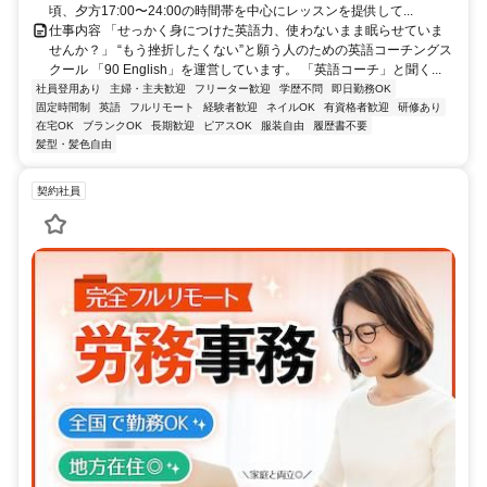
頃、夕方17:00〜24:00の時間帯を中心にレッスンを提供して...
仕事内容 「せっかく身につけた英語力、使わないまま眠らせていま
せんか？」 “もう挫折したくない”と願う人のための英語コーチングス
クール 「90 English」を運営しています。 「英語コーチ」と聞く...
社員登用あり
主婦・主夫歓迎
フリーター歓迎
学歴不問
即日勤務OK
固定時間制
英語
フルリモート
経験者歓迎
ネイルOK
有資格者歓迎
研修あり
在宅OK
ブランクOK
長期歓迎
ピアスOK
服装自由
履歴書不要
髪型・髪色自由
契約社員