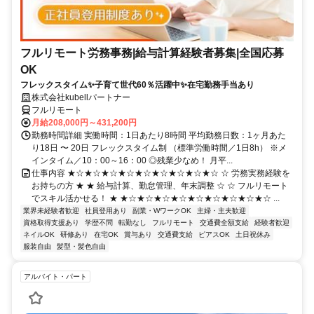
フルリモート労務事務|給与計算経験者募集|全国応募
OK
フレックスタイム✨子育て世代60％活躍中✨在宅勤務手当あり
株式会社kubellパートナー
フルリモート
月給208,000円～431,200円
勤務時間詳細 実働時間：1日あたり8時間 平均勤務日数：1ヶ月あた
り18日 〜 20日 フレックスタイム制 （標準労働時間／1日8h） ※メ
インタイム／10：00～16：00 ◎残業少なめ！ 月平...
仕事内容 ★☆★☆★☆★☆★☆★☆★☆★☆★☆ ☆ 労務実務経験を
お持ちの方 ★ ★ 給与計算、勤怠管理、年末調整 ☆ ☆ フルリモート
でスキル活かせる！ ★ ★☆★☆★☆★☆★☆★☆★☆★☆★☆ ...
業界未経験者歓迎
社員登用あり
副業・WワークOK
主婦・主夫歓迎
資格取得支援あり
学歴不問
転勤なし
フルリモート
交通費全額支給
経験者歓迎
ネイルOK
研修あり
在宅OK
賞与あり
交通費支給
ピアスOK
土日祝休み
服装自由
髪型・髪色自由
アルバイト・パート