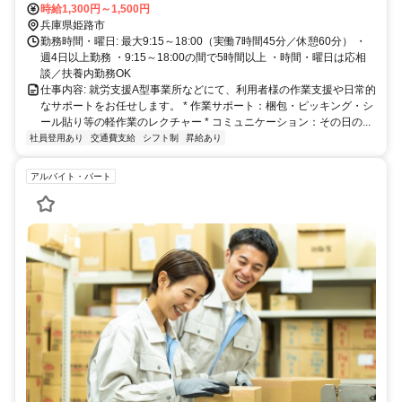
時給1,300円～1,500円
兵庫県姫路市
勤務時間・曜日: 最大9:15～18:00（実働7時間45分／休憩60分） ・
週4日以上勤務 ・9:15～18:00の間で5時間以上 ・時間・曜日は応相
談／扶養内勤務OK
仕事内容: 就労支援A型事業所などにて、利用者様の作業支援や日常的
なサポートをお任せします。 * 作業サポート：梱包・ピッキング・シ
ール貼り等の軽作業のレクチャー * コミュニケーション：その日の...
社員登用あり
交通費支給
シフト制
昇給あり
アルバイト・パート