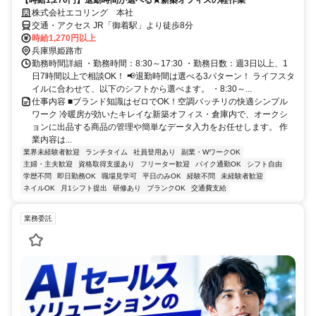
【時給1,270円】退勤時間が選べる★新築オフィスの軽作業
株式会社エコリング 本社
交通・アクセス JR「御着駅」より徒歩8分
時給1,270円以上
兵庫県姫路市
勤務時間詳細 ・勤務時間：8:30～17:30 ・勤務日数：週3日以上、1
日7時間以上で相談OK！ 📢退勤時間は選べる3パターン！ ライフスタ
イルに合わせて、以下のシフトから選べます。 ・8:30～...
仕事内容 ■ブランド知識はゼロでOK！空調バッチリの快適シンプル
ワーク 冷暖房が効いたキレイな新築オフィス・倉庫内で、オークシ
ョンに出品する商品の管理や簡単なデータ入力をお任せします。 作
業内容は...
業界未経験者歓迎
ランチタイム
社員登用あり
副業・WワークOK
主婦・主夫歓迎
資格取得支援あり
フリーター歓迎
バイク通勤OK
シフト自由
学歴不問
即日勤務OK
職場見学可
平日のみOK
経験不問
未経験者歓迎
ネイルOK
月1シフト提出
研修あり
ブランクOK
交通費支給
業務委託