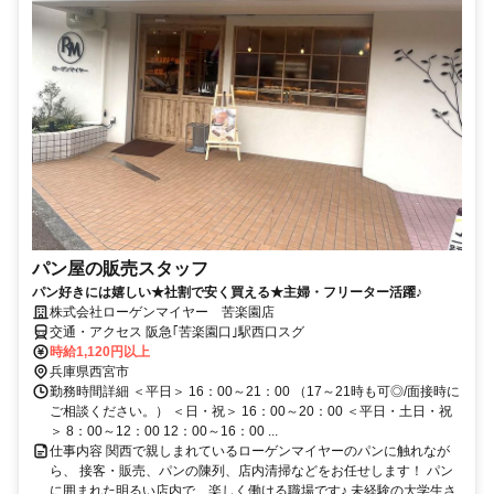
パン屋の販売スタッフ
パン好きには嬉しい★社割で安く買える★主婦・フリーター活躍♪
株式会社ローゲンマイヤー 苦楽園店
交通・アクセス 阪急｢苦楽園口｣駅西口スグ
時給1,120円以上
兵庫県西宮市
勤務時間詳細 ＜平日＞ 16：00～21：00 （17～21時も可◎/面接時に
ご相談ください。） ＜日・祝＞ 16：00～20：00 ＜平日・土日・祝
＞ 8：00～12：00 12：00～16：00 ...
仕事内容 関西で親しまれているローゲンマイヤーのパンに触れなが
ら、 接客・販売、パンの陳列、店内清掃などをお任せします！ パン
に囲まれた明るい店内で、楽しく働ける職場です♪ 未経験の大学生さ