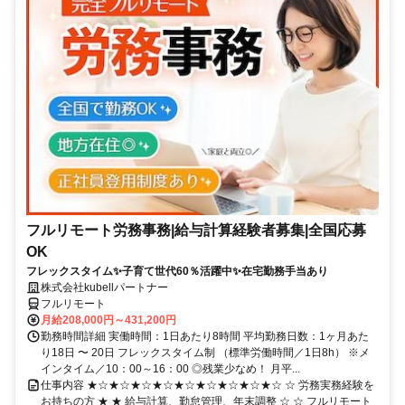
フルリモート労務事務|給与計算経験者募集|全国応募
OK
フレックスタイム✨子育て世代60％活躍中✨在宅勤務手当あり
株式会社kubellパートナー
フルリモート
月給208,000円～431,200円
勤務時間詳細 実働時間：1日あたり8時間 平均勤務日数：1ヶ月あた
り18日 〜 20日 フレックスタイム制 （標準労働時間／1日8h） ※メ
インタイム／10：00～16：00 ◎残業少なめ！ 月平...
仕事内容 ★☆★☆★☆★☆★☆★☆★☆★☆★☆ ☆ 労務実務経験を
お持ちの方 ★ ★ 給与計算、勤怠管理、年末調整 ☆ ☆ フルリモート