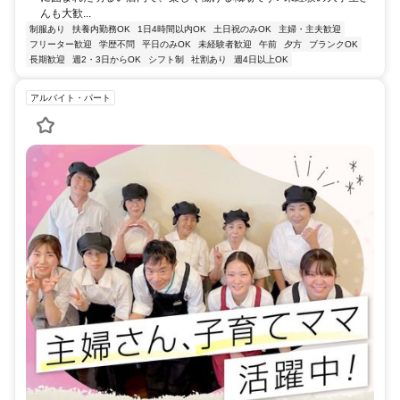
んも大歓...
制服あり
扶養内勤務OK
1日4時間以内OK
土日祝のみOK
主婦・主夫歓迎
フリーター歓迎
学歴不問
平日のみOK
未経験者歓迎
午前
夕方
ブランクOK
長期歓迎
週2・3日からOK
シフト制
社割あり
週4日以上OK
アルバイト・パート