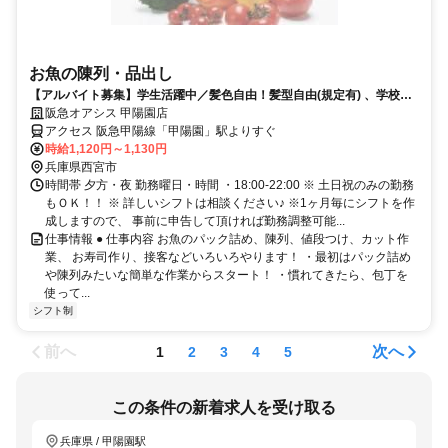
お魚の陳列・品出し
【アルバイト募集】学生活躍中／髪色自由！髪型自由(規定有) 、学校行
事などのシフト相談OK！
阪急オアシス 甲陽園店
アクセス 阪急甲陽線「甲陽園」駅よりすぐ
時給1,120円～1,130円
兵庫県西宮市
時間帯 夕方・夜 勤務曜日・時間 ・18:00-22:00 ※ 土日祝のみの勤務
もＯＫ！！ ※ 詳しいシフトは相談ください♪ ※1ヶ月毎にシフトを作
成しますので、 事前に申告して頂ければ勤務調整可能...
仕事情報 ● 仕事内容 お魚のパック詰め、陳列、値段つけ、カット作
業、 お寿司作り、接客などいろいろやります！ ・最初はパック詰め
や陳列みたいな簡単な作業からスタート！ ・慣れてきたら、包丁を
使って...
シフト制
前へ
次へ
1
2
3
4
5
この条件の新着求人を受け取る
兵庫県 / 甲陽園駅