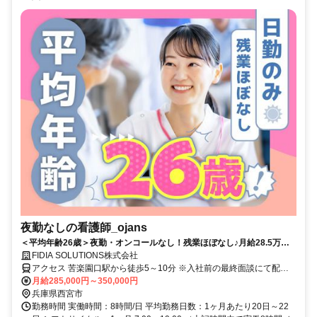
夜勤なしの看護師_ojans
＜平均年齢26歳＞夜勤・オンコールなし！残業ほぼなし♪月給28.5万円
～・昇給年2回・賞与年2回★初年度は賞与年3回★20代・30代の若手メ
FIDIA SOLUTIONS株式会社
ンバーが中心に活躍中！当社正社員として安定して働ける好環境◎
アクセス 苦楽園口駅から徒歩5～10分 ※入社前の最終面談にて配属
先を決定致します。
月給285,000円～350,000円
兵庫県西宮市
勤務時間 実働時間：8時間/日 平均勤務日数：1ヶ月あたり20日～22