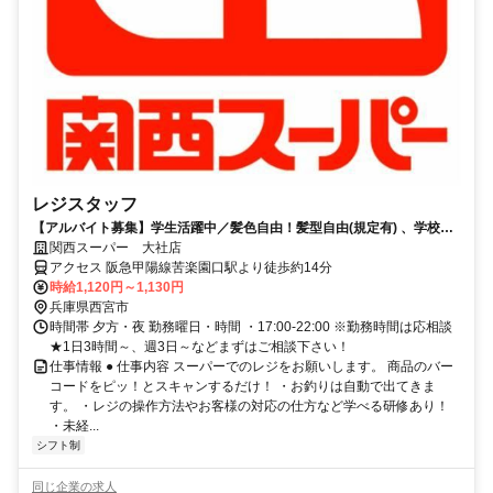
レジスタッフ
【アルバイト募集】学生活躍中／髪色自由！髪型自由(規定有) 、学校行
事などのシフト相談OK！
関西スーパー 大社店
アクセス 阪急甲陽線苦楽園口駅より徒歩約14分
時給1,120円～1,130円
兵庫県西宮市
時間帯 夕方・夜 勤務曜日・時間 ・17:00-22:00 ※勤務時間は応相談
★1日3時間～、週3日～などまずはご相談下さい！
仕事情報 ● 仕事内容 スーパーでのレジをお願いします。 商品のバー
コードをピッ！とスキャンするだけ！ ・お釣りは自動で出てきま
す。 ・レジの操作方法やお客様の対応の仕方など学べる研修あり！
・未経...
シフト制
同じ企業の求人