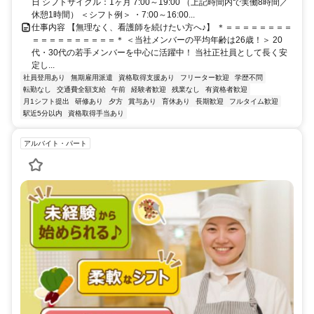
日 シフトサイクル：1ヶ月 7:00～19:00 （上記時間内で実働8時間／
休憩1時間） ＜シフト例＞ ・7:00～16:00...
仕事内容 【無理なく、看護師を続けたい方へ♪】 ＊＝＝＝＝＝＝＝＝
＝＝＝＝＝＝＝＝＝＝＊ ＜当社メンバーの平均年齢は26歳！＞ 20
代・30代の若手メンバーを中心に活躍中！ 当社正社員として長く安
定し...
社員登用あり
無期雇用派遣
資格取得支援あり
フリーター歓迎
学歴不問
転勤なし
交通費全額支給
午前
経験者歓迎
残業なし
有資格者歓迎
月1シフト提出
研修あり
夕方
賞与あり
育休あり
長期歓迎
フルタイム歓迎
駅近5分以内
資格取得手当あり
アルバイト・パート