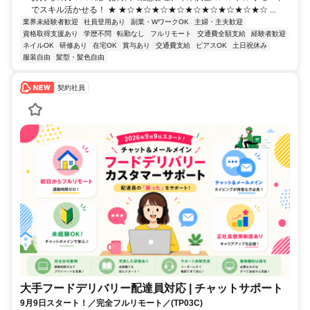
でスキル活かせる！ ★ ★☆★☆★☆★☆★☆★☆★☆★☆★☆ ...
業界未経験者歓迎
社員登用あり
副業・WワークOK
主婦・主夫歓迎
資格取得支援あり
学歴不問
転勤なし
フルリモート
交通費全額支給
経験者歓迎
ネイルOK
研修あり
在宅OK
賞与あり
交通費支給
ピアスOK
土日祝休み
服装自由
髪型・髪色自由
契約社員
大手フードデリバリー配達員対応 | チャットサポート
9月9日スタート！／完全フルリモート／(TP03C)