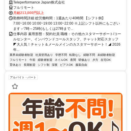
Teleperformance Japan株式会社
フルリモート
月給213,000円以上
勤務時間詳細 総労働時間：1週あたり40時間 【シフト例】
7:00~16:00 10:00~19:00 13:00~22:00 ※上記シフト以外にもござい
ます ✅7時～25時(もしくは27時まで...
仕事内容 雇用形態：契約社員 職種：その他カスタマーサポート/コー
ルセンター、インバウンドコールスタッフ、チャット対応スタッフ
◤大人気！チャット＆メールメインのカスタマーサポート！◢ 2026
年...
業界未経験者歓迎
社員登用あり
学歴不問
転勤なし
経験不問
未経験者歓迎
フルリモート
午前
経験者歓迎
ネイルOK
夜間
研修あり
夕方
在宅OK
育休あり
長期歓迎
シフト制
深夜
ピアスOK
服装自由
アルバイト・パート