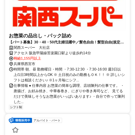
お惣菜の品出し・パック詰め
【パート募集】30・40・50代主婦活躍中／髪色自由！髪型自由(規定
有)、嬉しいお買い物特典あり♪
関西スーパー 大社店
アクセス 阪急甲陽線苦楽園口駅より徒歩約14分
時給1,155円以上
兵庫県西宮市
時間帯 朝、昼 勤務曜日・時間 ・7:30-12:30 ・7:30-16:00 週3日以
上/1日3時間以上からOK ※ 土日祝のみの勤務もＯＫ！！ ※ 詳しいシ
フトは相談ください♪ ※1ヶ月毎にシフ...
仕事情報 ● 仕事内容 お惣菜の簡単な調理、店頭陳列の仕事です。 ・
唐揚げ、お好み焼き、中華春巻き、にぎりや巻き寿司など、 見てる
だけで美味しそうなお惣菜がいっぱいあります♪ ・自分で作って陳列
した...
シフト制
アルバイト・パート