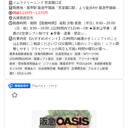
♪
ノムラクリーニング 苦楽園口店
勤務地・最寄駅 阪急甲陽線「苦楽園口駅」より徒歩4分 阪急甲陽線
「夙川駅」より徒歩13分 JR「さくら夙川駅」より徒歩17分
時給1,225円～1,275円
兵庫県西宮市
勤務時間・期間 【勤務時間】 昼勤 夕勤 夜勤 （平日）9:00～20:00
（日・祝）9:00～19:00 上記時間内で1日4h～OK ★基本は早番・遅
番の2交替シフト制です ★早番・遅番・閉店シ...
仕事内容 【おすすめポイント】 (1)時間の融通がきく♪ シフトのこと
はお気軽にご相談ください◎ (2)2週間に1度のシフト提出！ シフト調
整しやすく プライベートとの両立も可能♪ 時間や曜日が選べ...
業界未経験者歓迎
扶養内勤務OK
社員登用あり
副業・WワークOK
1日4時間以内OK
隔週シフト提出
主婦・主夫歓迎
フリーター歓迎
産休・育休取得実績あり
シフト自由
職場見学可
平日のみOK
未経験者歓迎
ネイルOK
研修あり
社会保険完備
制服貸与
交通費支給
フルタイム歓迎
週2・3日からOK
アルバイト・パート