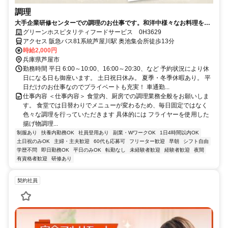
調理
大手企業研修センターでの調理のお仕事です。和洋中様々なお料理を提
供しています！
グリーンホスピタリティフードサービス 0H3629
アクセス 阪急バス81系統芦屋川駅 奥池集会所徒歩13分
時給2,000円
兵庫県芦屋市
勤務時間 平日 6:00～10:00、16:00～20:30、など 予約状況により休
日になる日も御座います。 土日祝日休み。 夏季・冬季休暇あり。 平
日だけのお仕事なのでプライベートも充実！ 車通勤...
仕事内容 ＜仕事内容＞ 食堂内、厨房での調理業務全般をお願いしま
す。 食堂では日替わりでメニューが変わるため、毎日固定ではなく
色々な調理を行っていただきます 具体的には フライヤーを使用した
揚げ物調理...
制服あり
扶養内勤務OK
社員登用あり
副業・WワークOK
1日4時間以内OK
土日祝のみOK
主婦・主夫歓迎
60代も応募可
フリーター歓迎
早朝
シフト自由
学歴不問
即日勤務OK
平日のみOK
転勤なし
未経験者歓迎
経験者歓迎
夜間
有資格者歓迎
研修あり
契約社員