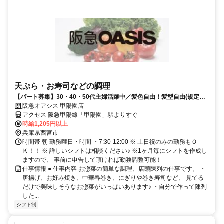
天ぷら・お寿司などの調理
【パート募集】30・40・50代主婦活躍中／髪色自由！髪型自由(規定
有)、嬉しいお買い物特典あり♪
阪急オアシス 甲陽園店
アクセス 阪急甲陽線「甲陽園」駅よりすぐ
時給1,205円以上
兵庫県西宮市
時間帯 朝 勤務曜日・時間 ・7:30-12:00 ※ 土日祝のみの勤務もＯ
Ｋ！！ ※ 詳しいシフトは相談ください♪ ※1ヶ月毎にシフトを作成し
ますので、 事前に申告して頂ければ勤務調整可能！
仕事情報 ● 仕事内容 お惣菜の簡単な調理、店頭陳列の仕事です。 ・
唐揚げ、お好み焼き、中華春巻き、にぎりや巻き寿司など、 見てる
だけで美味しそうなお惣菜がいっぱいあります♪ ・自分で作って陳列
した...
シフト制