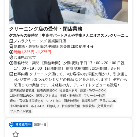
クリーニング店の受付・閉店業務
夕方からの短時間！中高年パートさんや学生さんにオススメ♪クリーニン
グ店での受付業務
ノムラクリーニング 苦楽園口店
勤務地・最寄駅 阪急甲陽線 苦楽園口駅 徒歩４分
時給1,225円～1,275円
兵庫県西宮市
勤務時間・期間 【勤務時間】 夕勤 夜勤 平日 17：00～20：00 日祝
17：00～19：00 【勤務期間】 長期 試用期間：試用期間：3ヶ月
仕事内容 クリーニング店にて、 ○お客様のお洋服の預かり、引き渡し
○レジ業務 ○ほつれやシミなどの検品 などをお願いします！ 夕方から
閉店までの業務です。 未経験の方、アルバイトデビューも歓迎♪ ...
業界未経験者歓迎
扶養内勤務OK
社員登用あり
副業・WワークOK
1日4時間以内OK
隔週シフト提出
主婦・主夫歓迎
フリーター歓迎
産休・育休取得実績あり
シフト自由
固定時間制
職場見学可
平日のみOK
未経験者歓迎
ネイルOK
研修あり
社会保険完備
制服貸与
交通費支給
フルタイム歓迎
派遣社員