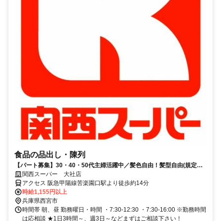
食品の品出し・陳列
【パート募集】30・40・50代主婦活躍中／髪色自由！髪型自由(規定
有)、嬉しいお買い物特典あり♪
関西スーパー 大社店
アクセス 阪急甲陽線苦楽園口駅より徒歩約14分
時給1,155円以上
兵庫県西宮市
時間帯 朝、昼 勤務曜日・時間 ・7:30-12:30 ・7:30-16:00 ※勤務時間
は応相談 ★1日3時間～、週3日～などまずはご相談下さい！