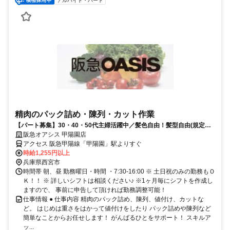
アルバイト・パート
精肉のパック詰め・陳列・カット作業
【パート募集】30・40・50代主婦活躍中／髪色自由！髪型自由(規定
有)、嬉しいお買い物特典あり♪
阪急オアシス 甲陽園店
アクセス 阪急甲陽線「甲陽園」駅よりすぐ
時給1,255円以上
兵庫県西宮市
時間帯 朝、昼 勤務曜日・時間 ・7:30-16:00 ※ 土日祝のみの勤務もＯ
Ｋ！！ ※ 詳しいシフトは相談ください♪ ※1ヶ月毎にシフトを作成し
ますので、 事前に申告して頂ければ勤務調整可能！
仕事情報 ● 仕事内容 精肉のパック詰め、陳列、値付け、カットな
ど。 はじめは重さをはかって値付けをしたり パック詰めや陳列など
簡単なことからお任せします！ がんばるひとをサポート！ スキルア
ッ...