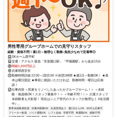
男性専用グループホームでの見守りスタッフ
経験・資格不問！週1日～無理なく勤務♪負担少なめで定着率◎
SKホーム西平町
交通・アクセス 阪急「苦楽園口駅」「甲陽園駅」から徒歩15分
時給1,400円以上
兵庫県西宮市
勤務時間詳細 22:00～(翌)5:00 ※休憩1時間 ★週1日～勤務OK！ ★基
本は曜日固定 ★事前に相談いただければ、勤務時間・曜日は応相
談！
仕事内容 ＜民家をリノベしたあったかグループホーム！＞ ＜未経
験・無資格OK！スタッフ募集中！＞ ＜年齢不問！✨＞ 介護スタッフ
未経験者も大歓迎！ 現在はシニア世代のスタッフが無理なく 4名活躍
中♪ ...
業界未経験者歓迎
扶養内勤務OK
社員登用あり
週1日からOK
60代も応募可
フリーター歓迎
バイク通勤OK
シフト自由
学歴不問
車通勤OK
経験不問