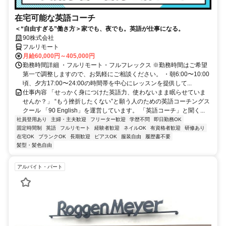
在宅可能な英語コーチ
＜“自由すぎる”働き方＞家でも、夜でも。英語が仕事になる。
90株式会社
フルリモート
月給60,000円～405,000円
勤務時間詳細 ・フルリモート・フルフレックス ※勤務時間はご希望
第一で調整しますので、お気軽にご相談ください。 ・朝6:00〜10:00
頃、夕方17:00〜24:00の時間帯を中心にレッスンを提供して...
仕事内容 「せっかく身につけた英語力、使わないまま眠らせていま
せんか？」 “もう挫折したくない”と願う人のための英語コーチングス
クール 「90 English」を運営しています。 「英語コーチ」と聞く...
社員登用あり
主婦・主夫歓迎
フリーター歓迎
学歴不問
即日勤務OK
固定時間制
英語
フルリモート
経験者歓迎
ネイルOK
有資格者歓迎
研修あり
在宅OK
ブランクOK
長期歓迎
ピアスOK
服装自由
履歴書不要
髪型・髪色自由
アルバイト・パート