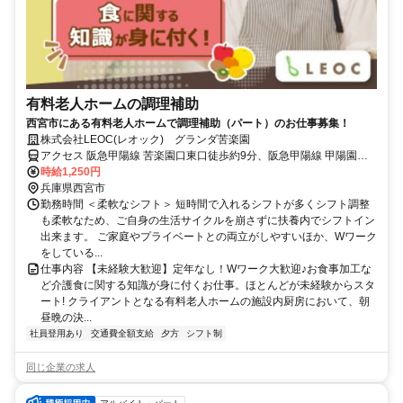
有料老人ホームの調理補助
西宮市にある有料老人ホームで調理補助（パート）のお仕事募集！
株式会社LEOC(レオック) グランダ苦楽園
アクセス 阪急甲陽線 苦楽園口東口徒歩約9分、阪急甲陽線 甲陽園徒
歩約19分、阪急神戸本線 夙川北口徒歩約20分 バス停：北城山町徒歩
時給1,250円
4分、苦楽園口駅徒歩13分
兵庫県西宮市
勤務時間 ＜柔軟なシフト＞ 短時間で入れるシフトが多くシフト調整
も柔軟なため、ご自身の生活サイクルを崩さずに扶養内でシフトイン
出来ます。 ご家庭やプライベートとの両立がしやすいほか、Wワーク
をしている...
仕事内容 【未経験大歓迎】定年なし！Wワーク大歓迎♪お食事加工な
ど介護食に関する知識が身に付くお仕事。ほとんどが未経験からスタ
ート! クライアントとなる有料老人ホームの施設内厨房において、朝
昼晩の決...
社員登用あり
交通費全額支給
夕方
シフト制
同じ企業の求人