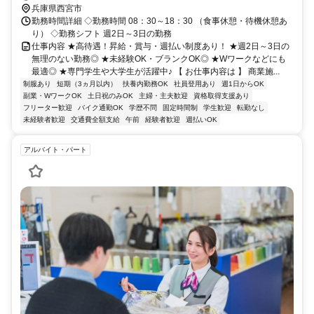
兵庫県西宮市
勤務時間詳細 ◇勤務時間 08：30～18：30 （食事休憩・待機休憩あ
り） ◇勤務シフト 週2日～3日の勤務
仕事内容 ★高待遇！昇給・賞与・週払い制度あり！ ★週2日～3日の
無理のない勤務◎ ★未経験OK・ブランクOK◎ ★Wワークなどにも
最適◎ ★専門学生や大学生が活躍中♪ 【 お仕事内容は 】 商業施...
制服あり
短期（3ヵ月以内）
扶養内勤務OK
社員登用あり
週1日からOK
副業・WワークOK
土日祝のみOK
主婦・主夫歓迎
資格取得支援あり
フリーター歓迎
バイク通勤OK
学歴不問
固定時間制
学生歓迎
転勤なし
未経験者歓迎
交通費全額支給
午前
経験者歓迎
週払いOK
アルバイト・パート