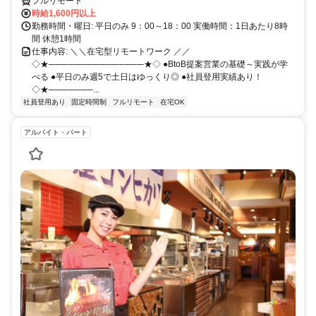
フルリモート
時給1,600円以上
勤務時間・曜日: 平日のみ 9：00～18：00 実働時間：1日あたり8時
間 休憩1時間
仕事内容: ＼＼在宅型リモートワーク ／／
◇★───────────────★◇ ●BtoB提案営業の基礎～実践が学
べる ●平日のみ週5で土日はゆっくり◎ ●社員登用実績あり！
◇★───────...
社員登用あり
固定時間制
フルリモート
在宅OK
アルバイト・パート