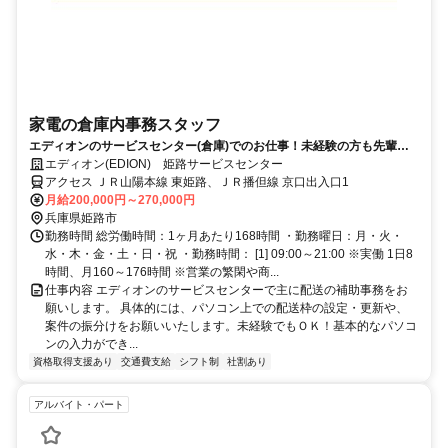
家電の倉庫内事務スタッフ
エディオンのサービスセンター(倉庫)でのお仕事！未経験の方も先輩が
丁寧に指導するので心配いりません。
エディオン(EDION) 姫路サービスセンター
アクセス ＪＲ山陽本線 東姫路、ＪＲ播但線 京口出入口1
月給200,000円～270,000円
兵庫県姫路市
勤務時間 総労働時間：1ヶ月あたり168時間 ・勤務曜日：月・火・
水・木・金・土・日・祝 ・勤務時間： [1] 09:00～21:00 ※実働 1日8
時間、月160～176時間 ※営業の繁閑や商...
仕事内容 エディオンのサービスセンターで主に配送の補助事務をお
願いします。 具体的には、パソコン上での配送枠の設定・更新や、
案件の振分けをお願いいたします。未経験でもＯＫ！基本的なパソコ
ンの入力ができ...
資格取得支援あり
交通費支給
シフト制
社割あり
アルバイト・パート