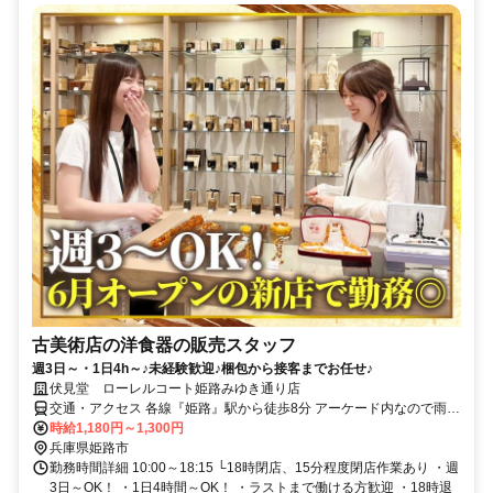
古美術店の洋食器の販売スタッフ
週3日～・1日4h～♪未経験歓迎♪梱包から接客までお任せ♪
伏見堂 ローレルコート姫路みゆき通り店
交通・アクセス 各線『姫路』駅から徒歩8分 アーケード内なので雨で
も安心♪
時給1,180円～1,300円
兵庫県姫路市
勤務時間詳細 10:00～18:15 └18時閉店、15分程度閉店作業あり ・週
3日～OK！ ・1日4時間～OK！ ・ラストまで働ける方歓迎 ・18時退