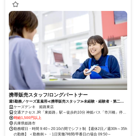
携帯販売スタッフ/ロングパートナー
週5勤務／ケーズ直雇用≪携帯販売スタッフ≫未経験・経験者・第二新
卒歓迎！ノルマなし◎安心の研修あり
ケーズデンキ 姫路東店
交通アクセス JR「東姫路」駅～徒歩約10分 神姫バス「市川橋」停留
所～徒歩約3分
時給1,500円以上
兵庫県姫路市
勤務曜日・時間 9:40～20:10の間でシフト制 【週休2日／週30h～35h
の勤務】 ＜勤務例＞ ・1日実働7時間/早番日の場合 09:50～