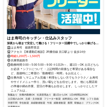
はま寿司のキッチン・仕込みスタッフ
深夜から朝まで安定して働ける！フリーター活躍中でしっかり稼げる環
境です◎
はま寿司 姫路野里店
アクセス 【車通勤応相談】JR播但線 京口駅より 徒歩14分
時給1,200円～1,500円
兵庫県姫路市
勤務時間 0:00～5:00 5:00～9:00 ※1日2h～、週1日～OK 土日どちら
か必須 ＊シフトについて ・上記時間の前後など希望がある場合な
ど、面接時にご希望の「勤務曜日・時間」をお伝えく...
仕事内容 ＼マニュアル完備！料理をしない方でもラクラク／ お寿司
やサイドメニュー作り、洗い場などをお任せします。 他にも開店前
の準備や締め作業、翌日の準備もお任せします。 しっかりとしたマ
ニュアルは...
制服あり
扶養内勤務OK
社員登用あり
週1日からOK
1日4時間以内OK
土日祝のみOK
主婦・主夫歓迎
フリーター歓迎
給料前払いOK
早朝
シフト自由
学歴不問
学生歓迎
未経験者歓迎
午前
経験者歓迎
夜間
研修あり
ブランクOK
交通費支給