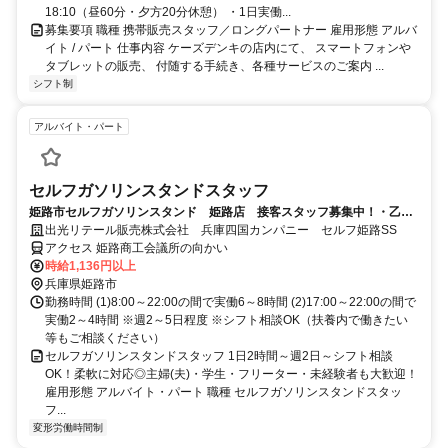
18:10（昼60分・夕方20分休憩） ・1日実働...
募集要項 職種 携帯販売スタッフ／ロングパートナー 雇用形態 アルバ
イト / パート 仕事内容 ケーズデンキの店内にて、 スマートフォンや
タブレットの販売、 付随する手続き、各種サービスのご案内 ...
シフト制
アルバイト・パート
セルフガソリンスタンドスタッフ
姫路市セルフガソリンスタンド 姫路店 接客スタッフ募集中！・乙四
必須
出光リテール販売株式会社 兵庫四国カンパニー セルフ姫路SS
アクセス 姫路商工会議所の向かい
時給1,136円以上
兵庫県姫路市
勤務時間 (1)8:00～22:00の間で実働6～8時間 (2)17:00～22:00の間で
実働2～4時間 ※週2～5日程度 ※シフト相談OK（扶養内で働きたい
等もご相談ください）
セルフガソリンスタンドスタッフ 1日2時間～週2日～シフト相談
OK！柔軟に対応◎主婦(夫)・学生・フリーター・未経験者も大歓迎！
雇用形態 アルバイト・パート 職種 セルフガソリンスタンドスタッ
フ...
変形労働時間制