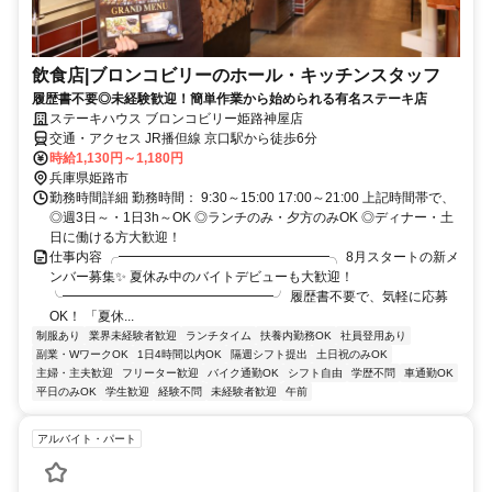
飲食店|ブロンコビリーのホール・キッチンスタッフ
履歴書不要◎未経験歓迎！簡単作業から始められる有名ステーキ店
ステーキハウス ブロンコビリー姫路神屋店
交通・アクセス JR播但線 京口駅から徒歩6分
時給1,130円～1,180円
兵庫県姫路市
勤務時間詳細 勤務時間： 9:30～15:00 17:00～21:00 上記時間帯で、
◎週3日～・1日3h～OK ◎ランチのみ・夕方のみOK ◎ディナー・土
日に働ける方大歓迎！
仕事内容 ╭━━━━━━━━━━━━━━━━╮ 8月スタートの新メ
ンバー募集✨ 夏休み中のバイトデビューも大歓迎！
╰━━━━━━━━━━━━━━━━╯ 履歴書不要で、気軽に応募
OK！ 「夏休...
制服あり
業界未経験者歓迎
ランチタイム
扶養内勤務OK
社員登用あり
副業・WワークOK
1日4時間以内OK
隔週シフト提出
土日祝のみOK
主婦・主夫歓迎
フリーター歓迎
バイク通勤OK
シフト自由
学歴不問
車通勤OK
平日のみOK
学生歓迎
経験不問
未経験者歓迎
午前
アルバイト・パート