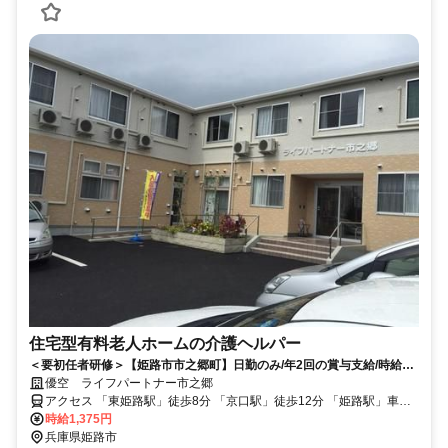
住宅型有料老人ホームの介護ヘルパー
＜要初任者研修＞【姫路市市之郷町】日勤のみ/年2回の賞与支給/時給＋
手当あり/上場企業の日勤ヘルパー
優空 ライフパートナー市之郷
アクセス 「東姫路駅」徒歩8分 「京口駅」徒歩12分 「姫路駅」車で6
分
時給1,375円
兵庫県姫路市