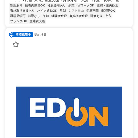
制服あり
扶養内勤務OK
社員登用あり
副業・WワークOK
主婦・主夫歓迎
資格取得支援あり
バイク通勤OK
早朝
シフト自由
学歴不問
車通勤OK
職場見学可
転勤なし
午前
経験者歓迎
有資格者歓迎
研修あり
夕方
ブランクOK
交通費支給
契約社員