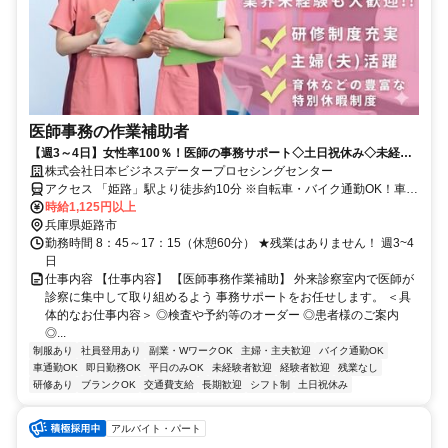
医師事務の作業補助者
【週3～4日】女性率100％！医師の事務サポート◇土日祝休み◇未経
験・ブランク歓迎！マニュアル完備◇
株式会社日本ビジネスデータープロセシングセンター
アクセス 「姫路」駅より徒歩約10分 ※自転車・バイク通勤OK！車応
相談
時給1,125円以上
兵庫県姫路市
勤務時間 8：45～17：15（休憩60分） ★残業はありません！ 週3~4
日
仕事内容 【仕事内容】 【医師事務作業補助】 外来診察室内で医師が
診察に集中して取り組めるよう 事務サポートをお任せします。 ＜具
体的なお仕事内容＞ ◎検査や予約等のオーダー ◎患者様のご案内
◎...
制服あり
社員登用あり
副業・WワークOK
主婦・主夫歓迎
バイク通勤OK
車通勤OK
即日勤務OK
平日のみOK
未経験者歓迎
経験者歓迎
残業なし
研修あり
ブランクOK
交通費支給
長期歓迎
シフト制
土日祝休み
アルバイト・パート