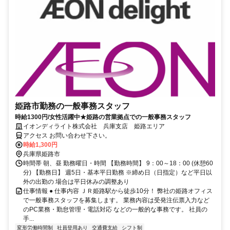
姫路市勤務の一般事務スタッフ
時給1300円/女性活躍中★姫路の営業拠点での一般事務スタッフ
イオンディライト株式会社 兵庫支店 姫路エリア
アクセス お問い合わせ下さい。
時給1,300円
兵庫県姫路市
時間帯 朝、昼 勤務曜日・時間 【勤務時間】 9：00～18：00 (休憩60
分) 【勤務日】 週5日・基本平日勤務 ※締め日（日指定）など平日以
外の出勤の 場合は平日休みの調整あり
仕事情報 ● 仕事内容 ＪＲ姫路駅から徒歩10分！ 弊社の姫路オフィス
で一般事務スタッフを募集します。 業務内容は受発注伝票入力など
のPC業務・勤怠管理・電話対応 などの一般的な事務です。 社員の
手...
変形労働時間制
社員登用あり
交通費支給
シフト制