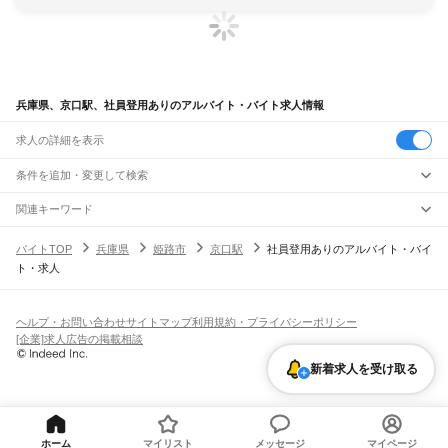
兵庫県、京口駅、社員登用ありのアルバイト・バイト求人情報
求人の詳細を表示
条件を追加・変更して検索
市区町村を追加・変更
関連キーワード
完全在宅ワーク 全国
シール貼り 在宅
現在地周辺
ガチャガチャ
犬カフェ
兵庫県
駅を追加・変更
バイトTOP
兵庫県
姫路市
京口駅
社員登用ありのアルバイト・バイ
兵庫県
すべて
ト・求人
神戸市
すべて
職種を追加・変更
JR神戸線(大阪～神戸)
東灘区
灘区
兵庫区
長田区
須磨区
垂水区
北区
中央区
西区
尼崎駅
立花駅
甲子園口駅
西宮駅
さくら夙川駅
芦屋駅
甲南山手駅
摂津本山駅
住吉駅
飲食・フードサービス
姫路市
尼崎市
明石市
西宮市
洲本市
芦屋市
伊丹市
相生市
豊岡市
加古川市
赤穂市
特徴を追加・変更
六甲道駅
摩耶駅
灘駅
三ノ宮駅
元町駅
神戸駅
飲食・フードサービス
すべて
ヘルプ・お問い合わせ
サイトマップ
利用規約・プライバシーポリシー
西脇市
宝塚市
三木市
高砂市
川西市
小野市
三田市
加西市
丹波篠山市
養父市
ホールスタッフ
キッチンスタッフ
皿洗い・洗い場
精肉・鮮魚加工
給食調理
人気
[企業]求人広告の掲載相談
JR神戸線(神戸～姫路)
丹波市
南あわじ市
朝来市
淡路市
宍粟市
加東市
たつの市
川辺郡
多可郡
加古郡
雇用形態を追加・変更
パン屋（ベーカリー）
フードカウンター販売員
バー（BAR）・バーテンダー
日払いOK
高校生歓迎
学生歓迎
深夜の仕事
髪型・髪色自由
ひげOK
ネイルOK
神戸駅
兵庫駅
新長田駅
鷹取駅
須磨海浜公園駅
須磨駅
塩屋駅
垂水駅
舞子駅
朝霧駅
神崎郡
揖保郡
赤穂郡
佐用郡
美方郡
飲食店補助（開店・閉店準備）
飲食店（店長・マネージャー）
新着求人を受け取る
ピアスOK
アルバイト・パート
履歴書不要
オープニングスタッフ
留学生・外国人活躍中
明石駅
西明石駅
大久保駅
魚住駅
土山駅
東加古川駅
加古川駅
宝殿駅
曽根駅
都道府県を変更
営業・販売
勤務期間
正社員
ひめじ別所駅
御着駅
東姫路駅
姫路駅
営業・販売
すべて
短期
契約社員
単発・1日OK
長期
期間限定（春夏冬休み等）
JR山陽本線(姫路～岡山)
営業
テレフォンアポインター（テレアポ）
ルートセールス
コンビニ
シフト
派遣社員
姫路駅
英賀保駅
はりま勝原駅
網干駅
竜野駅
相生駅
有年駅
上郡駅
フードカウンター販売員
アパレル
家電量販店・携帯販売（携帯ショップ）
土日祝のみOK
業務委託
平日のみOK
週1日からOK
週2・3日からOK
週4日以上OK
ホーム
マイリスト
メッセージ
マイページ