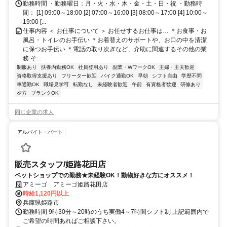
勤務時間 ・勤務曜日：月・火・水・木・金・土・日・祝 ・勤務時
間： [1] 09:00～18:00 [2] 07:00～16:00 [3] 08:00～17:00 [4] 10:00～
19:00 [...
仕事内容 ＜ お仕事について ＞ お任せするお仕事は… ＊お食事・お
風呂・トイレのお手伝い ＊お着替えのサポートや、お口の中を清潔
に保つお手伝い ＊電話の取り次ぎなど、介助に関連するその他の業
務 そ...
制服あり
扶養内勤務OK
社員登用あり
副業・WワークOK
主婦・主夫歓迎
資格取得支援あり
フリーター歓迎
バイク通勤OK
早朝
シフト自由
学歴不問
車通勤OK
職場見学可
転勤なし
未経験者歓迎
午前
有資格者歓迎
研修あり
夕方
ブランクOK
同じ企業の求人
アルバイト・パート
販売スタッフ/姫路花田店
ペットショップでの勤務★未経験OK！動物好きな方にオススメ！
アミーゴ アミーゴ姫路花田店
時給1,120円以上
兵庫県姫路市
勤務時間 9時30分～20時のうち実働4～7時間シフト制 上記範囲内で
ご希望の時間あればご相談下さい。