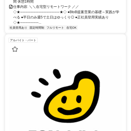
間 休憩1時間
仕事内容: ＼＼在宅型リモートワーク ／／
◇★───────────────★◇ ●BtoB提案営業の基礎～実践が学
べる ●平日のみ週5で土日はゆっくり◎ ●正社員登用実績あり
◇★───────...
社員登用あり
固定時間制
フルリモート
在宅OK
アルバイト・パート