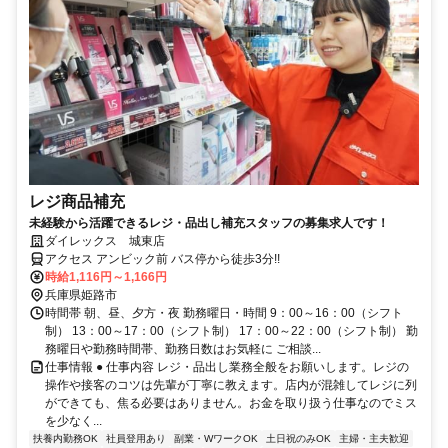
レジ商品補充
未経験から活躍できるレジ・品出し補充スタッフの募集求人です！
ダイレックス 城東店
アクセス アンビック前 バス停から徒歩3分!!
時給1,116円～1,166円
兵庫県姫路市
時間帯 朝、昼、夕方・夜 勤務曜日・時間 9：00～16：00（シフト
制） 13：00～17：00（シフト制） 17：00～22：00（シフト制） 勤
務曜日や勤務時間帯、勤務日数はお気軽に ご相談...
仕事情報 ● 仕事内容 レジ・品出し業務全般をお願いします。レジの
操作や接客のコツは先輩が丁寧に教えます。店内が混雑してレジに列
ができても、焦る必要はありません。お金を取り扱う仕事なのでミス
を少なく...
扶養内勤務OK
社員登用あり
副業・WワークOK
土日祝のみOK
主婦・主夫歓迎