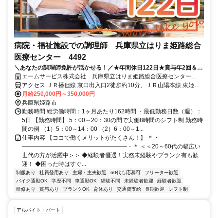
病院・福祉施設での調理師 兵庫県立はりま姫路総合
医療センター 4492
＼あなたの調理師免許が活かせる！／★年間休日122日★賞与年2回＆正
社員登用有★待遇充実の大手企業◎
エームサービス株式会社 兵庫県立はりま姫路総合医療センター
(4492)
アクセス ＪＲ播但線 京口出入口2徒歩約10分、ＪＲ山陽本線 東姫路
徒歩約12分、ＪＲ姫新線 姫路東口徒歩約15分 ※住所から自動設定し
月給250,000円～350,000円
ているため、MAPの位置がずれている場合がございます
兵庫県姫路市
勤務時間 総労働時間：1ヶ月あたり162時間 ・最低勤務日数（週）：
5日 【勤務時間】 5：00～20：30の間で実働8時間のシフト制 勤務時
間の例 （1）5：00～14：00 （2）6：00～1...
仕事内容 【ココで働くメリットがたくさん！】 ＊・
――――――――――――――――――・＊ ＜＜20～60代の幅広い
世代の方が活躍中＞＞ ◆経験者優遇！実務未経験やブランク有も歓
迎！ ◆困った時はすぐ...
制服あり
社員登用あり
主婦・主夫歓迎
60代も応募可
フリーター歓迎
バイク通勤OK
学歴不問
車通勤OK
経験不問
未経験者歓迎
経験者歓迎
研修あり
賞与あり
ブランクOK
育休あり
交通費支給
長期歓迎
シフト制
アルバイト・パート