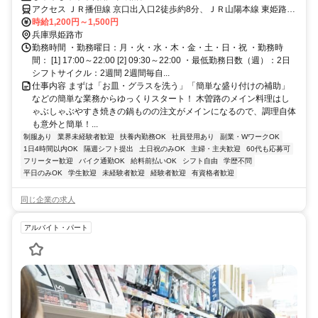
アクセス ＪＲ播但線 京口出入口2徒歩約8分、ＪＲ山陽本線 東姫路徒
歩約12分、ＪＲ姫新線 姫路東口徒歩約21分 ＪＲ播但線京口駅 徒歩約
時給1,200円～1,500円
8分
兵庫県姫路市
勤務時間 ・勤務曜日：月・火・水・木・金・土・日・祝 ・勤務時
間： [1] 17:00～22:00 [2] 09:30～22:00 ・最低勤務日数（週）：2日
シフトサイクル：2週間 2週間毎自...
仕事内容 まずは「お皿・グラスを洗う」「簡単な盛り付けの補助」
などの簡単な業務からゆっくりスタート！ 木曽路のメイン料理はし
ゃぶしゃぶやすき焼きの鍋ものの注文がメインになるので、調理自体
も意外と簡単！...
制服あり
業界未経験者歓迎
扶養内勤務OK
社員登用あり
副業・WワークOK
1日4時間以内OK
隔週シフト提出
土日祝のみOK
主婦・主夫歓迎
60代も応募可
フリーター歓迎
バイク通勤OK
給料前払いOK
シフト自由
学歴不問
平日のみOK
学生歓迎
未経験者歓迎
経験者歓迎
有資格者歓迎
同じ企業の求人
アルバイト・パート