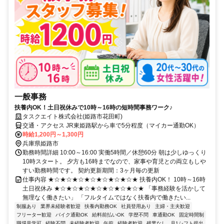
一般事務
扶養内OK！土日祝休みで10時～16時の短時間事務ワーク♪
タスクエイト株式会社(姫路市花田町)
交通・アクセス JR東姫路駅から車で5分程度（マイカー通勤OK）
時給1,200円～1,300円
兵庫県姫路市
勤務時間詳細 10:00～16:00 実働5時間／休憩60分 朝は少しゆっくり
10時スタート。 夕方も16時までなので、家事や育児との両立もしや
すい勤務時間です。 契約更新期間：3ヶ月毎の更新
仕事内容 ★☆★☆★☆★☆★☆★☆★☆★ 扶養内OK！ 10時～16時
土日祝休み ★☆★☆★☆★☆★☆★☆★☆★ 「事務経験を活かして
無理なく働きたい」 「フルタイムではなく扶養内で働きたい...
制服あり
業界未経験者歓迎
扶養内勤務OK
社員登用あり
主婦・主夫歓迎
フリーター歓迎
バイク通勤OK
給料前払いOK
学歴不問
車通勤OK
固定時間制
職場見学可
経験不問
未経験者歓迎
午前
経験者歓迎
残業なし
月1シフト提出