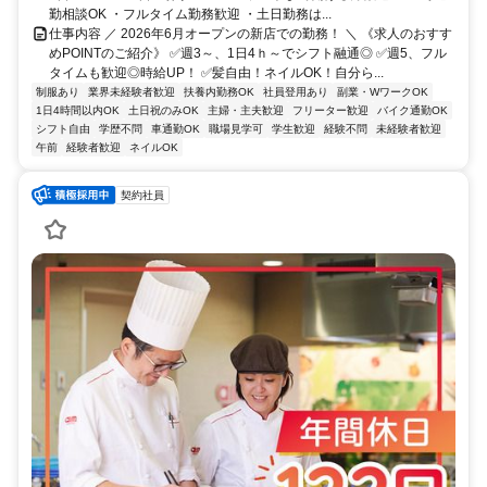
勤相談OK ・フルタイム勤務歓迎 ・土日勤務は...
仕事内容 ／ 2026年6月オープンの新店での勤務！ ＼ 《求人のおすす
めPOINTのご紹介》 ✅週3～、1日4ｈ～でシフト融通◎ ✅週5、フル
タイムも歓迎◎時給UP！ ✅髪自由！ネイルOK！自分ら...
制服あり
業界未経験者歓迎
扶養内勤務OK
社員登用あり
副業・WワークOK
1日4時間以内OK
土日祝のみOK
主婦・主夫歓迎
フリーター歓迎
バイク通勤OK
シフト自由
学歴不問
車通勤OK
職場見学可
学生歓迎
経験不問
未経験者歓迎
午前
経験者歓迎
ネイルOK
契約社員