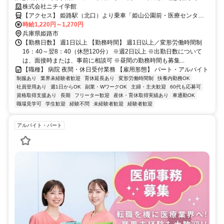
お仕事スタートもOK！学生歓迎！
株式会社ニチイ学館
【アクセス】 姫路駅（北口）より乗車「姫山公園前・医療センタ
ー・美術館前」下車（約10分） ■住 所 兵庫県 姫路市 本町68番地 ■ア
時給1,220円～1,270円
クセス 姫路駅（北口）より乗車「姫山公園前・医療センター・美術
兵庫県姫路市
館前」下車（約10分）
【勤務日数】 週1日以上 【勤務時間】 週1日以上／変形労働時間制
16：40～翌8：40（休憩120分） ※週2日以上 ※出勤日数について
は、面接時または、事前に相談可 ※昼間の勤務時間も募集...
【職種】 病院 夜間・休日受付業務 【雇用形態】 パート・アルバイト
制服あり
業界未経験者歓迎
育休延長あり
変形労働時間制
扶養内勤務OK
社員登用あり
週1日からOK
副業・WワークOK
主婦・主夫歓迎
60代も応募可
資格取得支援あり
長期
フリーター歓迎
産休・育休取得実績あり
車通勤OK
職場見学可
学生歓迎
経験不問
未経験者歓迎
経験者歓迎
アルバイト・パート