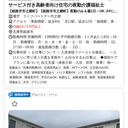
サービス付き高齢者向け住宅の夜勤介護福祉士
【姫路市市之郷町】【姫路市市之郷町】夜勤のみ＆週2日～OK♪APにも
賞与／食事補助など充実の福利厚生◎
優空 ライフパートナー市之郷
アクセス 「東姫路駅」徒歩8分 「京口駅」徒歩12分 「姫路駅」車で6
分
日給23,713円以上
兵庫県姫路市
勤務時間 実働時間：13時間/日 平均勤務日数：1ヶ月あたり8日～16
日 ・勤務曜日：月・火・水・木・金・土・日・祝 ・勤務時間： [1]
17:00～09:00 ・最低勤務日数（週）：2日 ...
仕事内容 ＜ お仕事について ＞ 入居者様ファーストを徹底し、 一人
ひとりに寄り添う介護を実践中！ お任せするお仕事は… ◆個別ケア
プランに基づいた 自立支援（身体介助・入浴・排泄・食事） 画一...
制服あり
扶養内勤務OK
社員登用あり
副業・WワークOK
土日祝のみOK
主婦・主夫歓迎
資格取得支援あり
バイク通勤OK
シフト自由
学歴不問
車通勤OK
職場見学可
平日のみOK
転勤なし
経験者歓迎
夜間
有資格者歓迎
研修あり
夕方
ブランクOK
アルバイト・パート