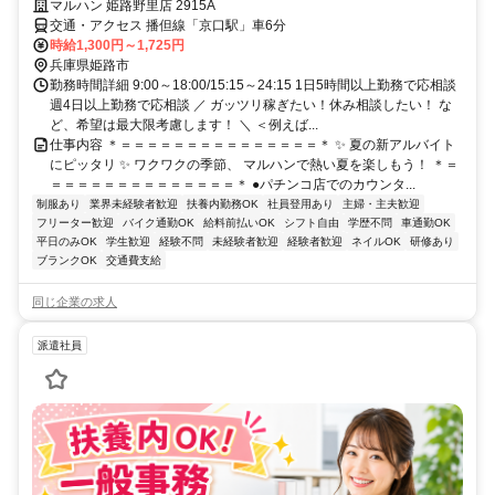
マルハン 姫路野里店 2915A
交通・アクセス 播但線「京口駅」車6分
時給1,300円～1,725円
兵庫県姫路市
勤務時間詳細 9:00～18:00/15:15～24:15 1日5時間以上勤務で応相談
週4日以上勤務で応相談 ／ ガッツリ稼ぎたい！休み相談したい！ な
ど、希望は最大限考慮します！ ＼ ＜例えば...
仕事内容 ＊＝＝＝＝＝＝＝＝＝＝＝＝＝＝＝＊ ✨ 夏の新アルバイト
にピッタリ ✨ ワクワクの季節、 マルハンで熱い夏を楽しもう！ ＊＝
＝＝＝＝＝＝＝＝＝＝＝＝＝＝＊ ●パチンコ店でのカウンタ...
制服あり
業界未経験者歓迎
扶養内勤務OK
社員登用あり
主婦・主夫歓迎
フリーター歓迎
バイク通勤OK
給料前払いOK
シフト自由
学歴不問
車通勤OK
平日のみOK
学生歓迎
経験不問
未経験者歓迎
経験者歓迎
ネイルOK
研修あり
ブランクOK
交通費支給
同じ企業の求人
派遣社員