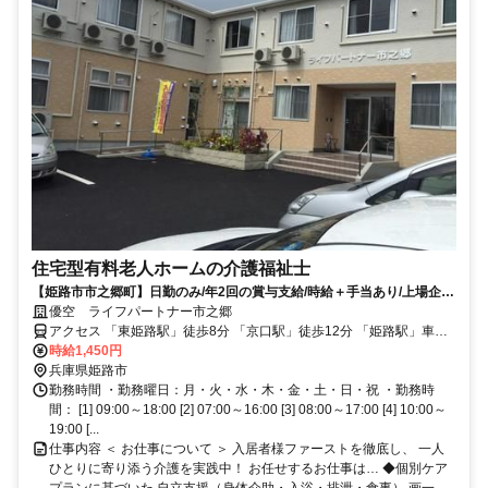
住宅型有料老人ホームの介護福祉士
【姫路市市之郷町】日勤のみ/年2回の賞与支給/時給＋手当あり/上場企業
の日勤
優空 ライフパートナー市之郷
アクセス 「東姫路駅」徒歩8分 「京口駅」徒歩12分 「姫路駅」車で6
分
時給1,450円
兵庫県姫路市
勤務時間 ・勤務曜日：月・火・水・木・金・土・日・祝 ・勤務時
間： [1] 09:00～18:00 [2] 07:00～16:00 [3] 08:00～17:00 [4] 10:00～
19:00 [...
仕事内容 ＜ お仕事について ＞ 入居者様ファーストを徹底し、 一人
ひとりに寄り添う介護を実践中！ お任せするお仕事は… ◆個別ケア
プランに基づいた 自立支援（身体介助・入浴・排泄・食事） 画一...