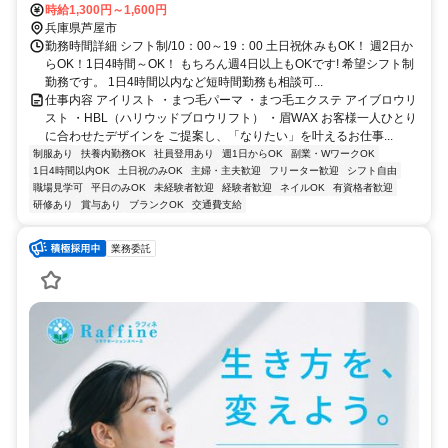
屋川駅～徒歩10分
時給1,300円～1,600円
兵庫県芦屋市
勤務時間詳細 シフト制/10：00～19：00 土日祝休みもOK！ 週2日か
らOK！1日4時間～OK！ もちろん週4日以上もOKです! 希望シフト制
勤務です。 1日4時間以内など短時間勤務も相談可...
仕事内容 アイリスト ・まつ毛パーマ ・まつ毛エクステ アイブロウリ
スト ・HBL（ハリウッドブロウリフト） ・眉WAX お客様一人ひとり
に合わせたデザインを ご提案し、「なりたい」を叶えるお仕事...
制服あり
扶養内勤務OK
社員登用あり
週1日からOK
副業・WワークOK
1日4時間以内OK
土日祝のみOK
主婦・主夫歓迎
フリーター歓迎
シフト自由
職場見学可
平日のみOK
未経験者歓迎
経験者歓迎
ネイルOK
有資格者歓迎
研修あり
賞与あり
ブランクOK
交通費支給
業務委託