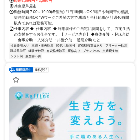
償！
ＪＲ東海道本線 芦屋〔ＪＲ〕南口徒歩約7分、阪急神戸本線 芦屋川南
時給1,694円～2,090円
出口徒歩約9分 JR神戸線「芦屋」駅から徒歩約7分
兵庫県芦屋市
勤務時間 7:00～19:00(希望制) *1日1時間～OK *曜日や時間帯の相談,
短時間勤務OK *Wワークご希望の方で,現職と当社勤務が 計週40時間
以内であれば勤務可能。
仕事内容 ◆- 仕事内容 -◆ 利用者様のご自宅に訪問をして、 在宅生活
の支援をするお仕事です。 【サービス内容】 ◆身体介護 ・起床介助
・食事介助 ・入浴介助 ・排泄介助 ・通院介助 など ...
社員登用あり
主婦・主夫歓迎
60代も応募可
資格取得支援あり
フリーター歓迎
職場見学可
経験者歓迎
有資格者歓迎
研修あり
ブランクOK
交通費支給
シフト制
履歴書不要
業務委託