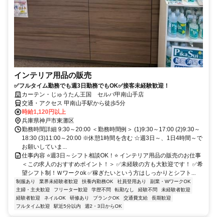
インテリア用品の販売
✅フルタイム勤務でも週3日勤務でもOK✅接客未経験歓迎！
カーテン・じゅうたん王国 セルバ甲南山手店
交通・アクセス 甲南山手駅から徒歩5分
時給1,120円以上
兵庫県神戸市東灘区
勤務時間詳細 9:30～20:00 ＜勤務時間例＞ (1)9:30～17:00 (2)9:30～
18:30 (3)11:00～20:00 ※休憩1時間を含む ☆週3日～、1日4時間～で
お願いしていま...
仕事内容 ⭐週3日～シフト相談OK！⭐ インテリア用品の販売のお仕事
＜この求人のおすすめポイント！＞ ✅未経験の方も大歓迎です！ ✅希
望シフト制！Ｗワークok ✅稼ぎたいという方はしっかりとシフト...
制服あり
業界未経験者歓迎
扶養内勤務OK
社員登用あり
副業・WワークOK
主婦・主夫歓迎
フリーター歓迎
学歴不問
転勤なし
経験不問
未経験者歓迎
経験者歓迎
ネイルOK
研修あり
ブランクOK
交通費支給
長期歓迎
フルタイム歓迎
駅近5分以内
週2・3日からOK