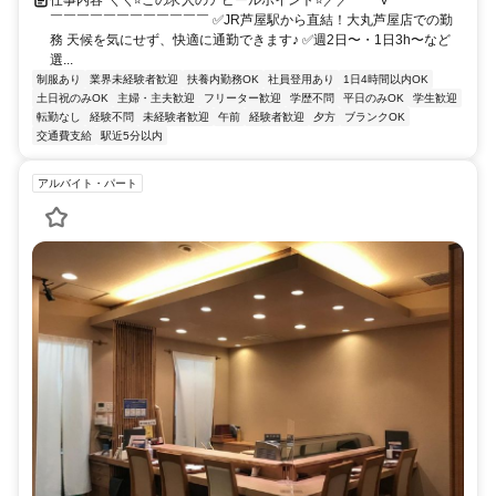
￣￣￣￣￣￣￣￣￣￣￣￣ ✅JR芦屋駅から直結！大丸芦屋店での勤
務 天候を気にせず、快適に通勤できます♪ ✅週2日〜・1日3h〜など
選...
制服あり
業界未経験者歓迎
扶養内勤務OK
社員登用あり
1日4時間以内OK
土日祝のみOK
主婦・主夫歓迎
フリーター歓迎
学歴不問
平日のみOK
学生歓迎
転勤なし
経験不問
未経験者歓迎
午前
経験者歓迎
夕方
ブランクOK
交通費支給
駅近5分以内
アルバイト・パート