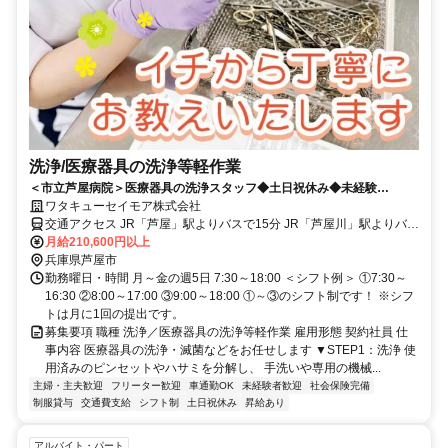
洗浄/医療器具の洗浄等軽作業
＜市立芦屋病院＞医療器具の洗浄スタッフ◆土日祝休み◆未経験
OK◆40代活躍中！！！
ワタキューセイモア株式会社
交通アクセス JR「芦屋」駅よりバスで15分 JR「芦屋川」駅よりバス
で20分
月給210,600円以上
兵庫県芦屋市
勤務曜日・時間 月～金の週5日 7:30～18:00 ＜シフト例＞ ①7:30～
16:30 ②8:00～17:00 ③9:00～18:00 ①～③のシフト制です！ ※シフ
トは月に1回の提出です。
募集要項 職種 洗浄／医療器具の洗浄等軽作業 雇用形態 契約社員 仕
事内容 医療器具の洗浄・滅菌などをお任せします ▼STEP1：洗浄 使
用済みのピンセットやハサミを分解し、 手洗いや専用の機械...
主婦・主夫歓迎
フリーター歓迎
車通勤OK
未経験者歓迎
社会保険完備
制服貸与
交通費支給
シフト制
土日祝休み
昇給あり
アルバイト・パート