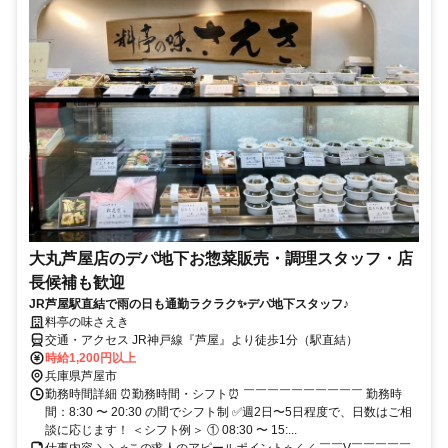
大丸芦屋店のデパ地下お惣菜販売・調理スタッフ・店
長候補も歓迎
JR芦屋駅直結で雨の日も通勤ラクラク✨デパ地下スタッフ♪
料亭の味さえき
交通・アクセス JR神戸線『芦屋』より徒歩1分（駅直結）
時給1,200円以上
兵庫県芦屋市
勤務時間詳細 ⏰勤務時間・シフト⏰ ￣￣￣￣￣￣￣￣￣￣ 勤務時
間：8:30 〜 20:30 の間でシフト制 ✅週2日〜5日程度で、日数はご相
談に応じます！ ＜シフト例＞ ① 08:30 〜 15:...
仕事内容 ＼＼⭐この求人のアピールポイント⭐／／ ￣￣V￣￣￣￣￣