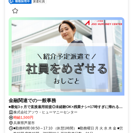
派遣社員
金融関連での一般事務
■最短3ヶ月で直接雇用前提◎未経験OK×残業ナシ×17時すぎに帰れるお
しごと！大手Grで安定就業のチャンス♪■弊社スタッフ活躍中×サポート
株式会社アソウ・ヒューマニーセンター
体制バツグンで安心◎働きやすい職場で着実にスキルUP目指せる！■芦
時給1,500円
屋駅・芦屋川駅チカでラク通勤！周辺施設充実でお昼やお仕事終わりの
兵庫県芦屋市
自分時間もリフレッシュ♪
■勤務時間 08:50～17:10 （休憩1時間） ■勤務曜日 月 火 水 木 金 ■労