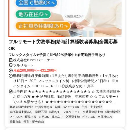
フルリモート労務事務|給与計算経験者募集|全国応募
OK
フレックスタイム✨子育て世代60％活躍中✨在宅勤務手当あり
株式会社kubellパートナー
フルリモート
月給208,000円～431,200円
勤務時間詳細 実働時間：1日あたり8時間 平均勤務日数：1ヶ月あた
り18日 〜 20日 フレックスタイム制 （標準労働時間／1日8h） ※メ
インタイム／10：00～16：00 ◎残業少なめ！ 月平...
仕事内容 ★☆★☆★☆★☆★☆★☆★☆★☆★☆ ☆ 労務実務経験を
お持ちの方 ★ ★ 給与計算、勤怠管理、年末調整 ☆ ☆ フルリモート
でスキル活かせる！ ★ ★☆★☆★☆★☆★☆★☆★☆★☆★☆ ...
業界未経験者歓迎
社員登用あり
副業・WワークOK
主婦・主夫歓迎
資格取得支援あり
学歴不問
転勤なし
フルリモート
交通費全額支給
経験者歓迎
ネイルOK
研修あり
在宅OK
賞与あり
交通費支給
ピアスOK
土日祝休み
服装自由
髪型・髪色自由