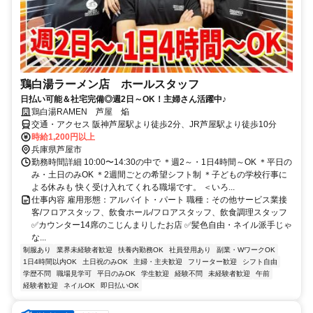
鶏白湯ラーメン店 ホールスタッフ
日払い可能＆社宅完備◎週2日～OK！主婦さん活躍中♪
鶏白湯RAMEN 芦屋 焔
交通・アクセス 阪神芦屋駅より徒歩2分、JR芦屋駅より徒歩10分
時給1,200円以上
兵庫県芦屋市
勤務時間詳細 10:00〜14:30の中で ＊週2～・1日4時間～OK ＊平日の
み・土日のみOK ＊2週間ごとの希望シフト制 ＊子どもの学校行事に
よる休みも 快く受け入れてくれる職場です。 ＜いろ...
仕事内容 雇用形態：アルバイト・パート 職種：その他サービス業接
客/フロアスタッフ、飲食ホール/フロアスタッフ、飲食調理スタッフ
✅カウンター14席のこじんまりしたお店 ✅髪色自由・ネイル派手じゃ
な...
制服あり
業界未経験者歓迎
扶養内勤務OK
社員登用あり
副業・WワークOK
1日4時間以内OK
土日祝のみOK
主婦・主夫歓迎
フリーター歓迎
シフト自由
学歴不問
職場見学可
平日のみOK
学生歓迎
経験不問
未経験者歓迎
午前
経験者歓迎
ネイルOK
即日払いOK