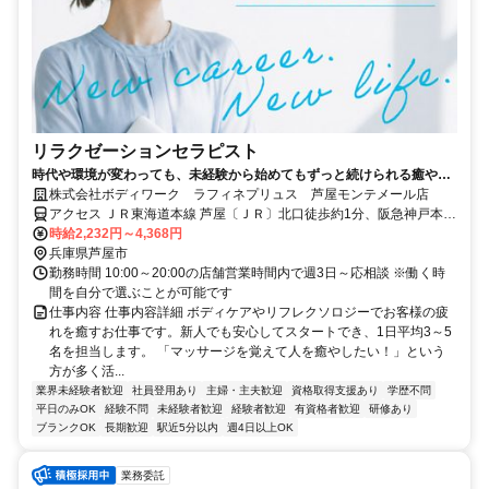
リラクゼーションセラピスト
時代や環境が変わっても、未経験から始めてもずっと続けられる癒やし
の仕事。手に職を身につけて、生き方を変えよう。
株式会社ボディワーク ラフィネプリュス 芦屋モンテメール店
アクセス ＪＲ東海道本線 芦屋〔ＪＲ〕北口徒歩約1分、阪急神戸本線
芦屋川南出口徒歩約11分、阪神本線/阪神なんば線 打出徒歩約15分 最
時給2,232円～4,368円
寄駅：芦屋駅
兵庫県芦屋市
勤務時間 10:00～20:00の店舗営業時間内で週3日～応相談 ※働く時
間を自分で選ぶことが可能です
仕事内容 仕事内容詳細 ボディケアやリフレクソロジーでお客様の疲
れを癒すお仕事です。新人でも安心してスタートでき、1日平均3～5
名を担当します。 「マッサージを覚えて人を癒やしたい！」という
方が多く活...
業界未経験者歓迎
社員登用あり
主婦・主夫歓迎
資格取得支援あり
学歴不問
平日のみOK
経験不問
未経験者歓迎
経験者歓迎
有資格者歓迎
研修あり
ブランクOK
長期歓迎
駅近5分以内
週4日以上OK
業務委託