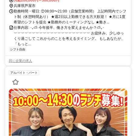
駅」より徒歩10分 ୨୧･･･････････････････････････････････୨୧ 通勤便
月給200,000円～500,000円
利な芦屋エリア！ 阪急神戸線・JR神戸線の2路線利用OK♪ 西宮北
兵庫県芦屋市
口・夙川・岡本・三ノ宮・ 大阪方面からも通いやすい立地です◎
勤務時間・曜日: ⏰08:00〜21:00（店舗営業時間） 上記時間内でシフ
ト制（休憩時間あり） ★週2日以上勤務できる方大歓迎！ ★月に1度
希望のシフトを提出 ★勤務外のミーティングなし ★働き...
仕事内容: ･｡⛅ 今年後半、働き方を変えませんか？⛅｡･
︶︶︶︶︶︶︶︶︶︶︶︶︶︶︶︶︶︶︶︶︶ お盆休み、少しゆっ
くり過ごして これからのことを考えるタイミング。 もしあなたが、
「もっと...
シフト自由
同じ企業の求人
アルバイト・パート