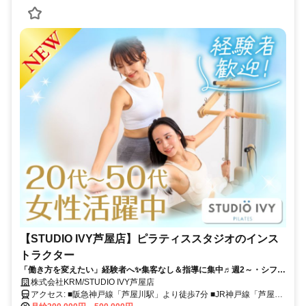
【STUDIO IVY芦屋店】ピラティススタジオのインス
トラクター
「働き方を変えたい」経験者へ✨集客なし＆指導に集中♬週2～・シフト
自由！月50万円以上も可能◎
株式会社KRM/STUDIO IVY芦屋店
アクセス: ■阪急神戸線「芦屋川駅」より徒歩7分 ■JR神戸線「芦屋