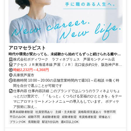
アロマセラピスト
時代や環境が変わっても、未経験から始めてもずっと続けられる癒やし
の仕事。手に職を身につけて、生き方を変えよう。
株式会社ボディワーク ラフィネプリュス 芦屋モンテメール店
アクセス ＪＲ東海道本線 芦屋〔ＪＲ〕北口徒歩約1分、阪急神戸本線
芦屋川南出口徒歩約11分、阪神本線/阪神なんば線 打出徒歩約15分 最
時給2,232円～4,368円
寄駅：芦屋駅
兵庫県芦屋市
勤務時間 10:00～20:00の店舗営業時間内で週3日～応相談 ※働く時
間を自分で選ぶことが可能です
仕事内容 仕事内容詳細 このブランドではふつうのラフィネよりちょ
っとだけ贅沢で、「『もっと』くつろげる至福のひとときを」をテー
マにアロマトリートメントメニューの導入もしています。 ボディケ
ア技術に加え...
業界未経験者歓迎
社員登用あり
主婦・主夫歓迎
資格取得支援あり
学歴不問
平日のみOK
経験不問
未経験者歓迎
経験者歓迎
有資格者歓迎
研修あり
ブランクOK
長期歓迎
駅近5分以内
週4日以上OK