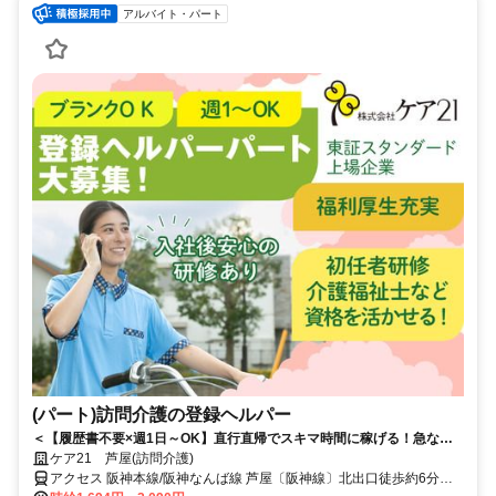
アルバイト・パート
(パート)訪問介護の登録ヘルパー
＜【履歴書不要×週1日～OK】直行直帰でスキマ時間に稼げる！急なキ
ャンセルも手当有！定年無し！＞★履歴書の準備不要★未経験者OK！働
ケア21 芦屋(訪問介護)
きやすいシフト制！急なキャンセルが発生した場合でも手当で給与を補
アクセス 阪神本線/阪神なんば線 芦屋〔阪神線〕北出口徒歩約6分、