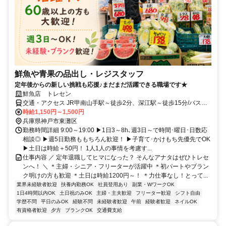
鮮魚や青果の品出し・レジスタッフ
定年後からの新しい挑戦も応援♪まだまだ活躍できる職場です★
鮮魚店 トレセン
交通・アクセス JR甲南山手駅～徒歩2分、深江駅～徒歩15分/バス停
「森南町」前
時給1,150円～1,500円
兵庫県神戸市東灘区
勤務時間詳細 9:00～19:00 ▶1日3～8h､週3日～で時間･曜日･日数応
相談◎ ▶週5日勤務ももちろん歓迎！ ▶子育て･かけもち先優先でOK
▶土日は時給＋50円！ 1人1人の事情を考慮す...
仕事内容 ／ 定年退職してヒマになった？ そんなアナタはぜひトレセ
ンへ！ ＼ ＊主婦・シニア・フリーターが活躍中 ＊初パートやブラン
ク明けの方も歓迎 ＊土日は時給1200円～！ ＊力仕事なし！とって...
業界未経験者歓迎
扶養内勤務OK
社員登用あり
副業・WワークOK
1日4時間以内OK
土日祝のみOK
主婦・主夫歓迎
フリーター歓迎
シフト自由
学歴不問
平日のみOK
経験不問
未経験者歓迎
午前
経験者歓迎
ネイルOK
有資格者歓迎
夕方
ブランクOK
交通費支給