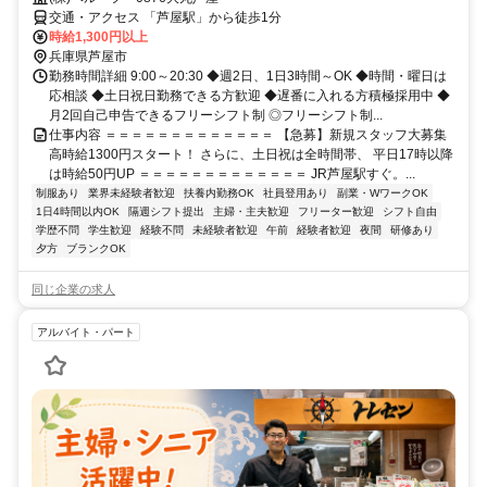
交通・アクセス 「芦屋駅」から徒歩1分
時給1,300円以上
兵庫県芦屋市
勤務時間詳細 9:00～20:30 ◆週2日、1日3時間～OK ◆時間・曜日は
応相談 ◆土日祝日勤務できる方歓迎 ◆遅番に入れる方積極採用中 ◆
月2回自己申告できるフリーシフト制 ◎フリーシフト制...
仕事内容 ＝＝＝＝＝＝＝＝＝＝＝＝＝ 【急募】新規スタッフ大募集
高時給1300円スタート！ さらに、土日祝は全時間帯、 平日17時以降
は時給50円UP ＝＝＝＝＝＝＝＝＝＝＝＝＝ JR芦屋駅すぐ。...
制服あり
業界未経験者歓迎
扶養内勤務OK
社員登用あり
副業・WワークOK
1日4時間以内OK
隔週シフト提出
主婦・主夫歓迎
フリーター歓迎
シフト自由
学歴不問
学生歓迎
経験不問
未経験者歓迎
午前
経験者歓迎
夜間
研修あり
夕方
ブランクOK
同じ企業の求人
アルバイト・パート