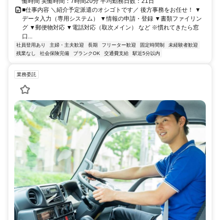
働時間 実働時間：7時間20分 平均勤務日数：21日
■仕事内容 ＼紹介予定派遣のオシゴトです／ 後方事務をお任せ！ ▼
データ入力（専用システム） ▼情報の申請・登録 ▼書類ファイリン
グ ▼郵便物対応 ▼電話対応（取次メイン） など ※慣れてきたら窓
口...
社員登用あり
主婦・主夫歓迎
長期
フリーター歓迎
固定時間制
未経験者歓迎
残業なし
社会保険完備
ブランクOK
交通費支給
駅近5分以内
業務委託