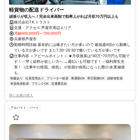
軽貨物の配送ドライバー
頑張りが収入へ！完全出来高制で効率上がれば月収70万円以上も
株式会社T.K.トラスト
交通・アクセス 芦屋市周辺エリア
月給400,000円～700,000円
兵庫県芦屋市
勤務時間詳細 基本的には稼ぎたい方が多いので 最低週4回から勤務し
ている方が多いです また7:30~20:30で働いている方が多いです
仕事内容 ＜アピールポイント＞ ★月収換算は*40万~70万円も可能で
す！ ✅早く給料が欲しい方へ →週払いも可能です！ ✅福利厚生充
実！（仕事中の怪我、病気） ※怪我や病気になった際の 休業補償
も...
制服あり
社員登用あり
フリーター歓迎
車通勤OK
即日勤務OK
経験者歓迎
有資格者歓迎
ブランクOK
交通費支給
同じ企業の求人
アルバイト・パート