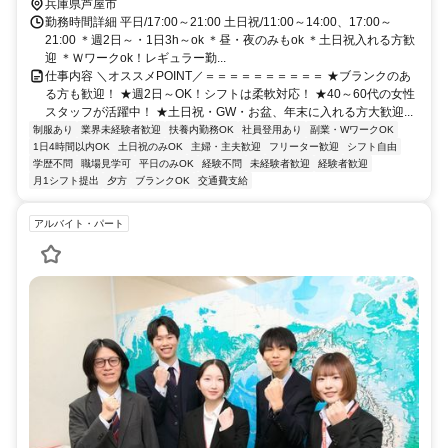
兵庫県芦屋市
勤務時間詳細 平日/17:00～21:00 土日祝/11:00～14:00、17:00～
21:00 ＊週2日～・1日3h～ok ＊昼・夜のみもok ＊土日祝入れる方歓
迎 ＊Ｗワークok！レギュラー勤...
仕事内容 ＼オススメPOINT／＝＝＝＝＝＝＝＝＝＝ ★ブランクのあ
る方も歓迎！ ★週2日～OK！シフトは柔軟対応！ ★40～60代の女性
スタッフが活躍中！ ★土日祝・GW・お盆、年末に入れる方大歓迎...
制服あり
業界未経験者歓迎
扶養内勤務OK
社員登用あり
副業・WワークOK
1日4時間以内OK
土日祝のみOK
主婦・主夫歓迎
フリーター歓迎
シフト自由
学歴不問
職場見学可
平日のみOK
経験不問
未経験者歓迎
経験者歓迎
月1シフト提出
夕方
ブランクOK
交通費支給
アルバイト・パート