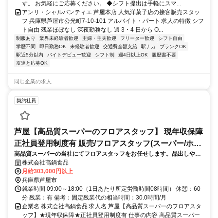
す。 お気軽にご応募ください。 ◆シフト提出は手軽にスマ...
アンリ・シャルパンティエ 芦屋本店 人気洋菓子店の接客販売スタッ
フ 兵庫県芦屋市公光町7-10-101 アルバイト・パート 求人の特徴 シフ
ト自由 残業ほぼなし 深夜勤務なし 週 3・4 日から O...
制服あり
業界未経験者歓迎
主婦・主夫歓迎
フリーター歓迎
シフト自由
学歴不問
即日勤務OK
未経験者歓迎
交通費全額支給
駅ナカ
ブランクOK
駅近5分以内
バイトデビュー歓迎
シフト制
週4日以上OK
履歴書不要
友達と応募OK
同じ企業の求人
契約社員
芦屋【高品質スーパーのフロアスタッフ】 現年収保障
正社員登用制度有 販売/フロアスタッフ(スーパー/ホー
高品質スーパーの当社にてフロアスタッフをお任せします。品出しや接
ムセンター)
客を通じ、テレビ等では見かけない希少で質の高い商品の魅力を、お客
株式会社高鍋食品
様へ丁寧にお伝えするやりがいあるお仕事です。
月給303,000円以上
兵庫県芦屋市
就業時間 09:00～18:00（1日あたり所定労働時間08時間） 休憩：60
分 残業：有 備考：固定残業代の相当時間：30.0時間/月
企業名 株式会社高鍋食品 求人名 芦屋【高品質スーパーのフロアスタ
ッフ】★現年収保障★正社員登用制度有 仕事の内容 高品質スーパー