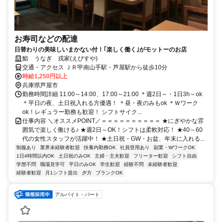
お寿司などの配達
日替わりの美味しいまかない付！｢楽しく働く｣がモットーのお店
鮨 うなぎ 戎家(えびすや)
交通・アクセス ＪＲ甲南山手駅・芦屋駅から徒歩10分
時給1,250円以上
兵庫県芦屋市
勤務時間詳細 11:00～14:00、17:00～21:00 ＊週2日～・1日3h～ok
＊平日の夜、土日祝入れる方優遇！ ＊昼・夜のみもok ＊Ｗワーク
ok！レギュラー勤務も歓迎！ シフトサイク...
仕事内容 ＼オススメPOINT／＝＝＝＝＝＝＝＝＝＝ ★にぎやかな雰
囲気で楽しく働ける♪ ★週2日～OK！シフトは柔軟対応！ ★40～60
代の女性スタッフが活躍中！ ★土日祝・GW・お盆、年末に入れる...
制服あり
業界未経験者歓迎
扶養内勤務OK
社員登用あり
副業・WワークOK
1日4時間以内OK
土日祝のみOK
主婦・主夫歓迎
フリーター歓迎
シフト自由
学歴不問
職場見学可
平日のみOK
学生歓迎
経験不問
未経験者歓迎
経験者歓迎
月1シフト提出
夕方
ブランクOK
アルバイト・パート