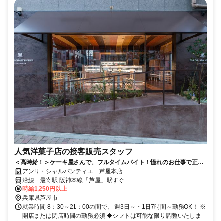
人気洋菓子店の接客販売スタッフ
＜高時給！＞ケーキ屋さんで、フルタイムバイト！憧れのお仕事で正社
員も目指せます♪
アンリ・シャルパンティエ 芦屋本店
沿線・最寄駅 阪神本線「芦屋」駅すぐ
時給1,250円以上
兵庫県芦屋市
就業時間 8：30～21：00の間で、 週3日～・1日7時間～勤務OK！ ※
開店または閉店時間の勤務必須 ◆シフトは可能な限り調整いたしま