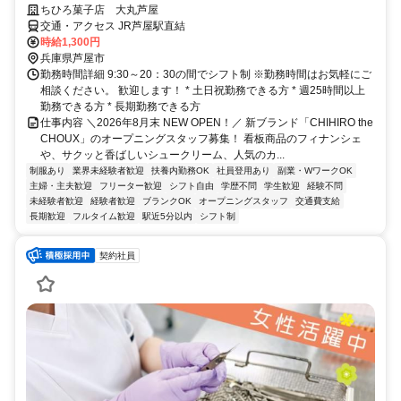
ちひろ菓子店 大丸芦屋
交通・アクセス JR芦屋駅直結
時給1,300円
兵庫県芦屋市
勤務時間詳細 9:30～20：30の間でシフト制 ※勤務時間はお気軽にご
相談ください。 歓迎します！ * 土日祝勤務できる方 * 週25時間以上
勤務できる方 * 長期勤務できる方
仕事内容 ＼2026年8月末 NEW OPEN！／ 新ブランド「CHIHIRO the
CHOUX」のオープニングスタッフ募集！ 看板商品のフィナンシェ
や、サクッと香ばしいシュークリーム、人気のカ...
制服あり
業界未経験者歓迎
扶養内勤務OK
社員登用あり
副業・WワークOK
主婦・主夫歓迎
フリーター歓迎
シフト自由
学歴不問
学生歓迎
経験不問
未経験者歓迎
経験者歓迎
ブランクOK
オープニングスタッフ
交通費支給
長期歓迎
フルタイム歓迎
駅近5分以内
シフト制
契約社員