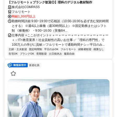
【フルリモートｘブランク歓迎◎】理科のデジタル教材制作
株式会社COMPASS
フルリモート
時給1,300円以上
勤務時間詳細 9:00~19:00で応相談（10:00-16:00を必ず含む契約時間
とする） ※週4以上稼働（週30時間以上） ※固定勤務またはシフト
制 《稼働例》 ・9:00~16:00（実働6H...
仕事内容 ⭐ここがポイント⭐ ＋ー＋ー＋ー＋ー＋ー＋ー＋ー＋ー＋ー
＋ ✅IT×教育業界！社会貢献性の高いお仕事 ✅「理科の専門性」で
100万人の学びに貢献 ✅フルリモートで通勤時間ナシ ✅平日のみ...
主婦・主夫歓迎
固定時間制
平日のみOK
フルリモート
経験者歓迎
残業なし
在宅OK
ブランクOK
長期歓迎
土日祝休み
服装自由
派遣社員