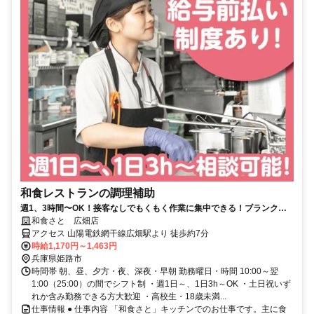
和食レストランの調理補助
週1、3時間〜OK！接客なしでもくもく作業に集中できる！ブランクが
ある主婦（夫）さんも活躍中！
和食さと 広畑店
アクセス 山陽電鉄網干線広畑駅より 徒歩約7分
時給1,170円～1,463円
兵庫県姫路市
時間帯 朝、昼、夕方・夜、深夜・早朝 勤務曜日・時間 10:00～翌
1:00（25:00）の間でシフト制 ・週1日～、1日3h～OK ・土日祝いず
れか含み勤務できる方大歓迎 ・高校生・18歳未満...
仕事情報 ● 仕事内容 「和食さと」キッチンでのお仕事です。主に食