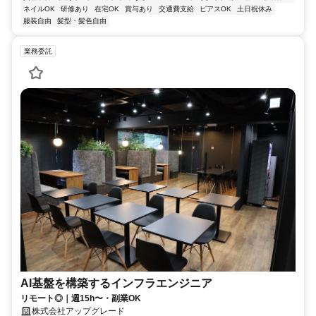
ネイルOK
研修あり
在宅OK
賞与あり
交通費支給
ピアスOK
土日祝休み
服装自由
髪型・髪色自由
業務委託
AI基盤を構築するインフラエンジニア
リモート◎｜週15h〜・副業OK
株式会社アップグレード