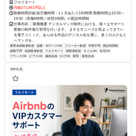
フルリモート
月給271,881円以上
勤務時間詳細 総労働時間：1ヶ月あたり160時間 勤務時間は10:00～
19:00（実働8時間／休憩1時間）の固定時間制
仕事内容 〇業務概要 デジタルマンガ制作における、様々なサポート
業務の制作進行管理を行います。 ますますニーズが高まってきてい
る電子コミック。あらゆる作品のデジタル化を通じ、多くの人のもと
へマンガを...
業界未経験者歓迎
副業・WワークOK
フリーター歓迎
学歴不問
固定時間制
経験不問
未経験者歓迎
フルリモート
経験者歓迎
ネイルOK
在宅OK
ブランクOK
ピアスOK
服装自由
ひげOK
髪型・髪色自由
契約社員