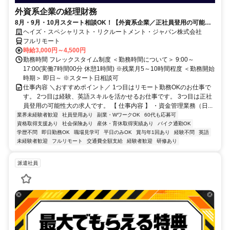
外資系企業の経理財務
8月・9月・10月スタート相談OK！【外資系企業／正社員登用の可能性
大／700万～800万／リモート勤務OK】経理財務
ヘイズ・スペシャリスト・リクルートメント・ジャパン株式会社
フルリモート
時給3,000円～4,500円
勤務時間 フレックスタイム制度 ＜勤務時間について＞ 9:00～
17:00(実働7時間00分 休憩1時間) ※残業月5～10時間程度 ＜勤務開始
時期＞ 即日～ ※スタート日相談可
仕事内容 ＼おすすめポイント／ 1つ目はリモート勤務OKのお仕事で
す。 2つ目は経験、英語スキルを活かせるお仕事です。 3つ目は正社
員登用の可能性大の求人です。 【 仕事内容 】 ・資金管理業務（日...
業界未経験者歓迎
社員登用あり
副業・WワークOK
60代も応募可
資格取得支援あり
社会保険あり
産休・育休取得実績あり
バイク通勤OK
学歴不問
即日勤務OK
職場見学可
平日のみOK
賞与年1回あり
経験不問
英語
未経験者歓迎
フルリモート
交通費全額支給
経験者歓迎
研修あり
派遣社員