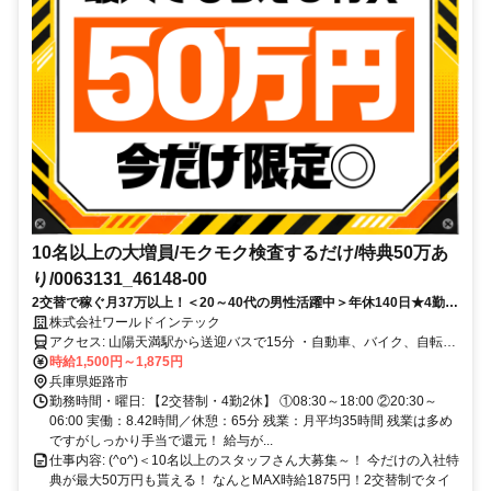
10名以上の大増員/モクモク検査するだけ/特典50万あ
り/0063131_46148-00
2交替で稼ぐ月37万以上！＜20～40代の男性活躍中＞年休140日★4勤2
休シフト制のお仕事＜履歴書不要でお気軽応募OK！＞
株式会社ワールドインテック
アクセス: 山陽天満駅から送迎バスで15分 ・自動車、バイク、自転車
通勤ＯＫ ・交通費規定支給
時給1,500円～1,875円
兵庫県姫路市
勤務時間・曜日: 【2交替制・4勤2休】 ①08:30～18:00 ②20:30～
06:00 実働：8.42時間／休憩：65分 残業：月平均35時間 残業は多め
ですがしっかり手当で還元！ 給与が...
仕事内容: (^o^)＜10名以上のスタッフさん大募集～！ 今だけの入社特
典が最大50万円も貰える！ なんとMAX時給1875円！2交替制でタイ