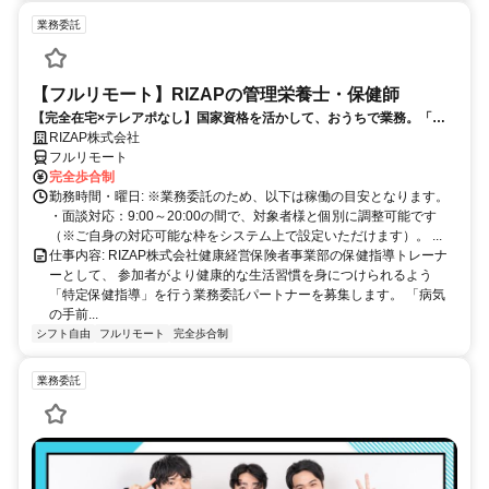
業務委託
【フルリモート】RIZAPの管理栄養士・保健師
【完全在宅×テレアポなし】国家資格を活かして、おうちで業務。「も
う一つの安心」を。主婦・Wワーカー活躍中！「平日の日中だけ」「夕
RIZAP株式会社
方以降の数時間だけ」など、生活リズムに合わせた時間調整が可能で
フルリモート
す。1件ごとの成果報酬型だから、頑張った分だけ手応えのある収入
完全歩合制
に。充実のサポート体制で、安心の在宅ワークを始めませんか？
勤務時間・曜日: ※業務委託のため、以下は稼働の目安となります。
・面談対応：9:00～20:00の間で、対象者様と個別に調整可能です
（※ご自身の対応可能な枠をシステム上で設定いただけます）。 ...
仕事内容: RIZAP株式会社健康経営保険者事業部の保健指導トレーナ
ーとして、 参加者がより健康的な生活習慣を身につけられるよう
「特定保健指導」を行う業務委託パートナーを募集します。 「病気
の手前...
シフト自由
フルリモート
完全歩合制
業務委託