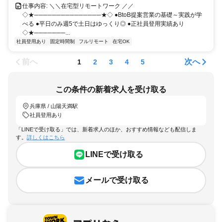
仕事内容: ＼＼在宅型リモートワーク ／／
◇★───────────────★◇ ●BtoB提案営業の基礎～実践が学
べる ●平日のみ週5で土日はゆっくり◎ ●正社員登用実績あり
◇★───────...
社員登用あり
固定時間制
フルリモート
在宅OK
前へ
次へ
1
2
3
4
5
この条件の新着求人を受け取る
兵庫県 / 山陽天満駅
社員登用あり
「LINEで受け取る」では、新着求人のほか、おすすめ情報なども配信しま
す。
詳しくはこちら
LINEで受け取る
メールで受け取る