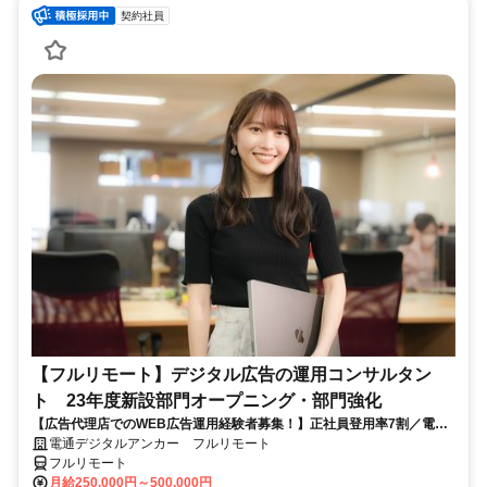
契約社員
【フルリモート】デジタル広告の運用コンサルタン
ト 23年度新設部門オープニング・部門強化
【広告代理店でのWEB広告運用経験者募集！】正社員登用率7割／電通
G／全国×完全在宅／年休126日・土日祝休み／残業月平均4時間19分
電通デジタルアンカー フルリモート
フルリモート
月給250,000円～500,000円