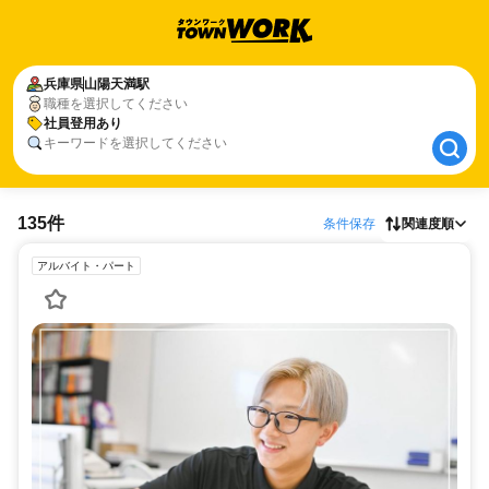
兵庫県
兵庫県
山陽天満駅
山陽天満駅
職種を選択してください
社員登用あり
社員登用あり
キーワードを選択してください
135件
条件保存
関連度順
アルバイト・パート