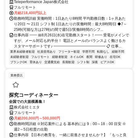
Teleperformance Japan株式会社
フルリモート
月給218,400円以上
勤務時間詳細 実働時間：1日あたり8時間 平均勤務日数：1ヶ月あた
り20日 〜 21日 シフト制 1日あたりの実働時間：最大8時間/日 ◆7～
25時(可能な方は27時)の間で週5日/実働8時間のシフ...
仕事内容 ━━ 📅8月26日(水)在宅勤務スタート！━━ 受電がメインで
すが、メール対応も約半分！ 電話とメールのバランスよく働けるカ
スタマーサポートです♪ ━━━━━━━━━━━━━━ 📋 仕事...
業界未経験者歓迎
社員登用あり
フリーター歓迎
学歴不問
転勤なし
経験不問
未経験者歓迎
フルリモート
経験者歓迎
ネイルOK
夜間
研修あり
在宅OK
ブランクOK
育休あり
交通費支給
長期歓迎
シフト制
深夜
ピアスOK
業務委託
探究コーディネーター
全国での大規模募集！
株式会社ミエタ
フルリモート
月給200,000円～500,000円
勤務時間詳細 ※対応案件による 基本的には 9：00～18：00 目安 ※
週2～5日程度の出勤
仕事内容 【日本の教育を、一緒に前進させませんか？】 「もっと良