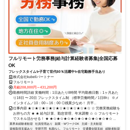
フルリモート労務事務|給与計算経験者募集|全国応募
OK
フレックスタイム✨子育て世代60％活躍中✨在宅勤務手当あり
株式会社kubellパートナー
フルリモート
月給208,000円～431,200円
勤務時間詳細 実働時間：1日あたり8時間 平均勤務日数：1ヶ月あた
り18日 〜 20日 フレックスタイム制 （標準労働時間／1日8h） ※メ
インタイム／10：00～16：00 ◎残業少なめ！ 月平...
仕事内容 ★☆★☆★☆★☆★☆★☆★☆★☆★☆ ☆ 労務実務経験を
お持ちの方 ★ ★ 給与計算、勤怠管理、年末調整 ☆ ☆ フルリモート
でスキル活かせる！ ★ ★☆★☆★☆★☆★☆★☆★☆★☆★☆ ...
業界未経験者歓迎
社員登用あり
副業・WワークOK
主婦・主夫歓迎
資格取得支援あり
学歴不問
転勤なし
フルリモート
交通費全額支給
経験者歓迎