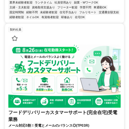
業界未経験者歓迎
ランチタイム
社員登用あり
副業・WワークOK
主婦・主夫歓迎
資格取得支援あり
フリーター歓迎
学歴不問
車通勤OK
固定時間制
経験不問
未経験者歓迎
住宅手当あり
フルリモート
交通費全額支給
経験者歓迎
ネイルOK
有資格者歓迎
研修あり
在宅OK
契約社員
フードデリバリーカスタマーサポート(完全在宅)受電
業務
メール対応5割！受電とメールのバランス◎(TP03R)