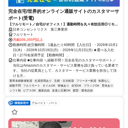
完全在宅/世界的オンライン通販サイトのカスタマーサ
ポート(受電)
【フルリモート／自宅がオフィス！】通勤時間を丸々有効活用◎リモー
ト研修・フォロー充実で在宅でも安心★セールス要素一切なし！
日本コンセントリクス 第三事業所
フルリモート
月給206,300円以上
勤務時間 総労働時間：1週あたり40時間 【入社日】 ・2026年10月1
日(木) ・2026年10月19日(月) ・2026年11月2日(月) ★選べる入社
日！計70名採用予定 【勤務時間】 ...
仕事内容 ■仕事内容 ＼経験不問！完全在宅のカスタマーサポート／
当社はAmazonのカスタマー・サービス業務を請け負っている業者で
す。 当社の従業員として、カスタマー・サービス業務を担当して頂
ける方...
業界未経験者歓迎
社員登用あり
主婦・主夫歓迎
フリーター歓迎
転勤なし
経験不問
フルリモート
ネイルOK
研修あり
在宅OK
ブランクOK
育休あり
シフト制
ピアスOK
服装自由
友達と応募OK
髪型・髪色自由
アルバイト・パート