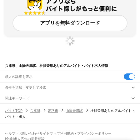
アプリを無料ダウンロード
兵庫県、山陽天満駅、社員登用ありのアルバイト・バイト求人情報
求人の詳細を表示
条件を追加・変更して検索
市区町村を追加・変更
関連キーワード
完全在宅ワーク 全国
シール貼り 在宅
現在地周辺
ガチャガチャ
犬カフェ
兵庫県
駅を追加・変更
バイトTOP
兵庫県
姫路市
山陽天満駅
社員登用ありのアルバイト・
兵庫県
すべて
バイト・求人
神戸市
すべて
職種を追加・変更
JR神戸線(大阪～神戸)
東灘区
灘区
兵庫区
長田区
須磨区
垂水区
北区
中央区
西区
尼崎駅
立花駅
甲子園口駅
西宮駅
さくら夙川駅
芦屋駅
甲南山手駅
摂津本山駅
住吉駅
飲食・フードサービス
姫路市
尼崎市
明石市
西宮市
洲本市
芦屋市
伊丹市
相生市
豊岡市
加古川市
赤穂市
特徴を追加・変更
六甲道駅
摩耶駅
灘駅
三ノ宮駅
元町駅
神戸駅
飲食・フードサービス
すべて
ヘルプ・お問い合わせ
サイトマップ
利用規約・プライバシーポリシー
西脇市
宝塚市
三木市
高砂市
川西市
小野市
三田市
加西市
丹波篠山市
養父市
ホールスタッフ
キッチンスタッフ
皿洗い・洗い場
精肉・鮮魚加工
給食調理
人気
[企業]求人広告の掲載相談
JR神戸線(神戸～姫路)