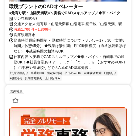
環境プラントのCADオペレーター
⭐️最寄り駅：山陽天満駅⭐️＼実務でCADスキルアップ／◆車・バイク・
自転車での通勤OK！◆社員食堂あり
サンワ株式会社
交通アクセス 最寄駅：山陽天満駅 山陽電車 網干線「山陽天満」駅
（自転車 10分・車／バイク 5分） 山陽電車 網干線「平松」駅 （車／
時給1,700円～1,800円
バイク 5分） JR 山陽本線「はりま勝原」駅 （車／バイク 15分） ◆
兵庫県姫路市
自転車・バイク・車での通勤OK
勤務時間 固定時間制 ＜勤務時間について＞ 8：45～17：30（実働8
時間／休憩45分） ◆残業は繁忙期に月10時間程度 （通常は残業ほぼ
なし） ◆残業時間の相談もOK
仕事内容 ＼実務でCADスキルアップ／◆車・バイク・自転車での通
勤OK！◆社員食堂あり ☆．。．:*･ﾟ ･ﾟ*:．。．☆ 【 おすすめPOINT
】 〇学校や訓練校などでのAutoCAD基本知識...
社員登用あり
車通勤OK
固定時間制
平日のみOK
未経験者歓迎
研修あり
制服貸与
長期休暇あり
土日祝休み
契約社員