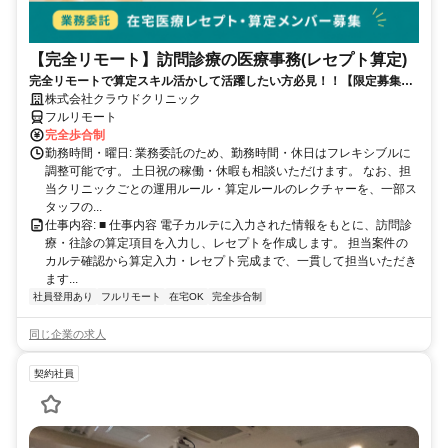
【完全リモート】訪問診療の医療事務(レセプト算定)
完全リモートで算定スキル活かして活躍したい方必見！！【限定募集】
完全リモート｜在宅医療レセプト算定（成果報酬型／業務委託）
株式会社クラウドクリニック
フルリモート
完全歩合制
勤務時間・曜日: 業務委託のため、勤務時間・休日はフレキシブルに
調整可能です。 土日祝の稼働・休暇も相談いただけます。 なお、担
当クリニックごとの運用ルール・算定ルールのレクチャーを、一部ス
タッフの...
仕事内容: ■ 仕事内容 電子カルテに入力された情報をもとに、訪問診
療・往診の算定項目を入力し、レセプトを作成します。 担当案件の
カルテ確認から算定入力・レセプト完成まで、一貫して担当いただき
ます...
社員登用あり
フルリモート
在宅OK
完全歩合制
同じ企業の求人
契約社員