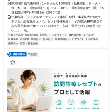
勤務時間 総労働時間：1ヶ月あたり160時間 ・勤務曜日：月・火・
水・木・金 ・勤務時間： [1] 09:30～18:30 ・最低勤務日数（週）：5
日 残業月平均4時間19分（2025年度）
仕事内容 【デジタルマーケティング本部】部門・事業拡大に向けた
デジタル広告運用コンサルタント積極募集！ 「代理店のBPO拠点で
広告運用実務に携わっているけれど、入稿・運用だけでは物足りな
い…」 「地...
社員登用あり
固定時間制
転勤なし
フルリモート
経験者歓迎
ネイルOK
研修あり
在宅OK
賞与あり
育休あり
長期休暇あり
ピアスOK
土日祝休み
服装自由
髪型・髪色自由
業務委託