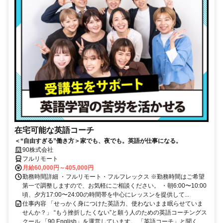
在宅可能な英語コーチ
＜“自由すぎる”働き方＞家でも、夜でも。英語が仕事になる。
90株式会社
フルリモート
月給60,000円～405,000円
勤務時間詳細 ・フルリモート・フルフレックス ※勤務時間はご希望
第一で調整しますので、お気軽にご相談ください。 ・朝6:00〜10:00
頃、夕方17:00〜24:00の時間帯を中心にレッスンを提供して...
仕事内容 「せっかく身につけた英語力、使わないまま眠らせていま
せんか？」 “もう挫折したくない”と願う人のための英語コーチングス
クール 「90 English」を運営しています。 「英語コーチ」と聞く...