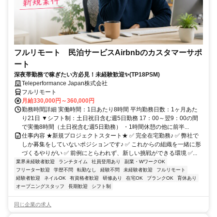
フルリモート 民泊サービスAirbnbのカスタマーサポ
ート
深夜帯勤務で稼ぎたい方必見！未経験歓迎✨(TP18PSM)
Teleperformance Japan株式会社
フルリモート
月給330,000円～360,000円
勤務時間詳細 実働時間：1日あたり8時間 平均勤務日数：1ヶ月あた
り21日 ▼シフト制：土日祝日含む週5日勤務 17：00～翌9：00の間
で実働8時間（土日祝含む週5日勤務） ・1時間休憩の他に前半...
仕事内容 ★新規プロジェクトスタート★ ✅ 完全在宅勤務♪ ✅ 弊社で
しか募集をしていないポジションです♪ ✅ これからの組織を一緒に形
づくるやりがい ✅ 前例にとらわれず、新しい挑戦ができる環境 ✅...
業界未経験者歓迎
ランチタイム
社員登用あり
副業・WワークOK
フリーター歓迎
学歴不問
転勤なし
経験不問
未経験者歓迎
フルリモート
経験者歓迎
ネイルOK
有資格者歓迎
研修あり
在宅OK
ブランクOK
育休あり
オープニングスタッフ
長期歓迎
シフト制
同じ企業の求人