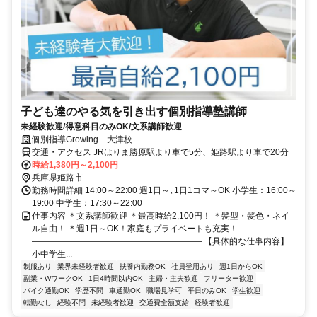
子ども達のやる気を引き出す個別指導塾講師
未経験歓迎/得意科目のみOK/文系講師歓迎
個別指導Growing 大津校
交通・アクセス JRはりま勝原駅より車で5分、姫路駅より車で20分
時給1,380円～2,100円
兵庫県姫路市
勤務時間詳細 14:00～22:00 週1日～､1日1コマ～OK 小学生：16:00～
19:00 中学生：17:30～22:00
仕事内容 ＊文系講師歓迎 ＊最高時給2,100円！ ＊髪型・髪色・ネイ
ル自由！ ＊週1日～OK！家庭もプライベートも充実！
―――――――――――――――――――― 【具体的な仕事内容】
小中学生...
制服あり
業界未経験者歓迎
扶養内勤務OK
社員登用あり
週1日からOK
副業・WワークOK
1日4時間以内OK
主婦・主夫歓迎
フリーター歓迎
バイク通勤OK
学歴不問
車通勤OK
職場見学可
平日のみOK
学生歓迎
転勤なし
経験不問
未経験者歓迎
交通費全額支給
経験者歓迎