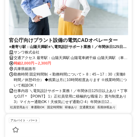
官公庁向けプラント設備の電気CADオペレーター
⭐️最寄り駅：山陽天満駅⭐️＼電気設計サポート業務！／年間休日125日以
上あり＊丁寧なOJT＊
サンワ株式会社
交通アクセス 最寄駅：山陽天満駅 山陽電車網干線 山陽天満駅 （車／
バイク 5分） 山陽電車網干線 平松駅 （車／バイク 5分） JR山陰本線
時給2,000円～2,300円
はりま勝原駅 （車／バイク 12分） ◆自転車・バイク・車での通勤
兵庫県姫路市
OK ◆最寄り駅近くにコンビニあり
勤務時間 固定時間制 ＜勤務時間について＞ 8：45～17：30（実働8
時間／休憩45分） ◆残業は月に10時間程度あります ※残業時間につ
いて相談OK！
仕事内容 ＼電気設計サポート業務！／年間休日125日以上あり＊丁寧
なOJT＊ 【POINT】 1）正社員登用に積極的な職場 2）賞与制度あり
3）マイカー通勤OK！天候気にせず通勤◎ 4）年間休日12...
社員登用あり
車通勤OK
固定時間制
研修あり
交通費支給
長期休暇あり
アルバイト・パート