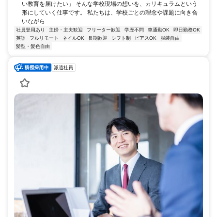
い教育を届けたい」 そんな学校現場の想いを、カリキュラムという
形にしていく仕事です。 私たちは、学校ごとの理念や課題に向き合
いながら...
社員登用あり
主婦・主夫歓迎
フリーター歓迎
学歴不問
車通勤OK
即日勤務OK
英語
フルリモート
ネイルOK
長期歓迎
シフト制
ピアスOK
服装自由
髪型・髪色自由
派遣社員