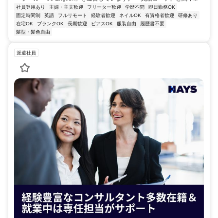
社員登用あり
主婦・主夫歓迎
フリーター歓迎
学歴不問
即日勤務OK
固定時間制
英語
フルリモート
経験者歓迎
ネイルOK
有資格者歓迎
研修あり
在宅OK
ブランクOK
長期歓迎
ピアスOK
服装自由
履歴書不要
髪型・髪色自由
派遣社員