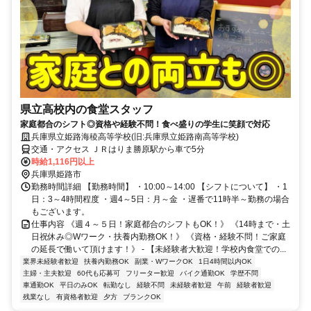
県立高校内の食堂スタッフ
家庭都合のシフト◎資格や経験不問！食べ盛りの学生に笑顔で対応
兵庫県立姫路海稜高等学校(旧:兵庫県立姫路南高等学校)
交通・アクセス ＪＲはりま勝原駅から車で5分
時給1,116円以上
兵庫県姫路市
勤務時間詳細 【勤務時間】 ・10:00～14:00 【シフトについて】 ・1
日：3～4時間程度 ・週4～5日：月～金 ・遅番で11時半～勤務の場合
もございます。
仕事内容 《週４～５日！家庭都合のシフトもOK！》 《14時まで・土
日祝休み◎Wワーク・扶養内勤務OK！》 《資格・経験不問！ご家庭
の延長で働いて頂けます！》 - 【未経験者大歓迎！学校内食堂での...
業界未経験者歓迎
扶養内勤務OK
副業・WワークOK
1日4時間以内OK
主婦・主夫歓迎
60代も応募可
フリーター歓迎
バイク通勤OK
学歴不問
車通勤OK
平日のみOK
転勤なし
経験不問
未経験者歓迎
午前
経験者歓迎
残業なし
有資格者歓迎
夕方
ブランクOK