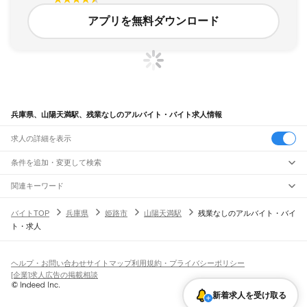
アプリを無料ダウンロード
兵庫県、山陽天満駅、残業なしのアルバイト・バイト求人情報
求人の詳細を表示
条件を追加・変更して検索
市区町村を追加・変更
関連キーワード
完全在宅ワーク 全国
シール貼り 在宅
現在地周辺
ガチャガチャ
犬カフェ
兵庫県
駅を追加・変更
バイトTOP
兵庫県
姫路市
山陽天満駅
残業なしのアルバイト・バイ
兵庫県
すべて
ト・求人
神戸市
すべて
職種を追加・変更
JR神戸線(大阪～神戸)
東灘区
灘区
兵庫区
長田区
須磨区
垂水区
北区
中央区
西区
尼崎駅
立花駅
甲子園口駅
西宮駅
さくら夙川駅
芦屋駅
甲南山手駅
摂津本山駅
住吉駅
飲食・フードサービス
姫路市
尼崎市
明石市
西宮市
洲本市
芦屋市
伊丹市
相生市
豊岡市
加古川市
赤穂市
特徴を追加・変更
六甲道駅
摩耶駅
灘駅
三ノ宮駅
元町駅
神戸駅
飲食・フードサービス
すべて
ヘルプ・お問い合わせ
サイトマップ
利用規約・プライバシーポリシー
西脇市
宝塚市
三木市
高砂市
川西市
小野市
三田市
加西市
丹波篠山市
養父市
ホールスタッフ
キッチンスタッフ
皿洗い・洗い場
精肉・鮮魚加工
給食調理
人気
[企業]求人広告の掲載相談
JR神戸線(神戸～姫路)
丹波市
南あわじ市
朝来市
淡路市
宍粟市
加東市
たつの市
川辺郡
多可郡
加古郡
雇用形態を追加・変更
パン屋（ベーカリー）
フードカウンター販売員
バー（BAR）・バーテンダー
日払いOK
高校生歓迎
学生歓迎
深夜の仕事
髪型・髪色自由
ひげOK
ネイルOK
神戸駅
兵庫駅
新長田駅
鷹取駅
須磨海浜公園駅
須磨駅
塩屋駅
垂水駅
舞子駅
朝霧駅
神崎郡
揖保郡
赤穂郡
佐用郡
美方郡
飲食店補助（開店・閉店準備）
飲食店（店長・マネージャー）
新着求人を受け取る
ピアスOK
アルバイト・パート
履歴書不要
オープニングスタッフ
留学生・外国人活躍中
明石駅
西明石駅
大久保駅
魚住駅
土山駅
東加古川駅
加古川駅
宝殿駅
曽根駅
都道府県を変更
営業・販売