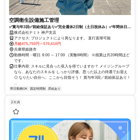
空調衛生設備施工管理
✅賞与年3回✅前給保証あり✅完全週休2日制（土日祝休み）✅年間休日
125日✅初年度想定年収700万円以上の実績あり✅健康経営優良法⼈2024
株式会社ナミト 神戸支店
に認定
アクセス: プロジェクトにより異なります。 直行直帰可能
月給475,750円～570,410円
兵庫県姫路市
勤務時間・曜日: 8:00 ～ 17:00 （実働8時間） ※残業は月20時間ほど
です。
仕事内容: スキルに見合った収入を得ていますか？ メイジングループ
なら、あなたのスキルを しっかり評価。思った以上の待遇でお迎え
◎ なりたい自分へ、ここから目指そう！ 賞与年3回／前給保証あり！
...
即日勤務OK
固定時間制
昇給あり
正社員