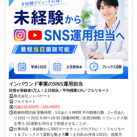
インバウンド事業のSNS運用担当
目指せ登録者1万人！土日祝休／平均残業12h／フルリモート
株式会社ジャパゲート
フルリモート
月給230,000円～280,000円
勤務時間詳細 実働時間：1日あたり8時間 平均勤務日数：1ヶ月あた
り18日 〜 20日 9:30〜18:30 (実働8時間／休憩1時間) ☆フレックス制
を導入 (出退勤を30分まで前後させることが...
仕事内容 ✨未経験からSNSマーケティングのプロに！ ✨フルリモー
ト＆フレックスで柔軟な働き方🏢 ✨土日休み(年休130日)、残業月