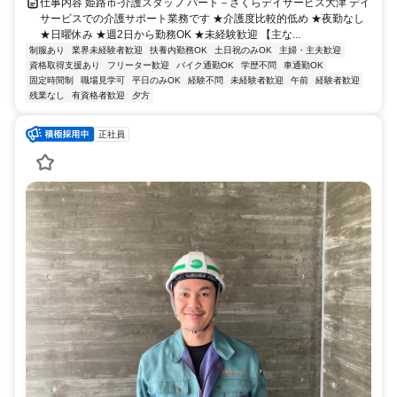
仕事内容 姫路市-介護スタッフ パート－さくらデイサービス大津 デイ
サービスでの介護サポート業務です ★介護度比較的低め ★夜勤なし
★日曜休み ★週2日から勤務OK ★未経験歓迎 【主な...
制服あり
業界未経験者歓迎
扶養内勤務OK
土日祝のみOK
主婦・主夫歓迎
資格取得支援あり
フリーター歓迎
バイク通勤OK
学歴不問
車通勤OK
固定時間制
職場見学可
平日のみOK
経験不問
未経験者歓迎
午前
経験者歓迎
残業なし
有資格者歓迎
夕方
正社員