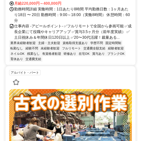
月給220,000円～400,000円
勤務時間詳細 実働時間：1日あたり8時間 平均勤務日数：1ヶ月あた
り18日 〜 20日 勤務時間：9:00～18:00（実働8時間） 休憩時間：60
分
仕事内容 -アピールポイント- ✅フルリモートで全国から参画可能 ✅成
長企業にて役職やキャリアアップ ✅賞与3.5ヶ月分（前年度実績） ✅
土日祝休み＆年間休日120日以上 ✅20〜30代活躍！裁量ある...
業界未経験者歓迎
主婦・主夫歓迎
資格取得支援あり
学歴不問
固定時間制
転勤なし
経験不問
未経験者歓迎
フルリモート
交通費全額支給
経験者歓迎
ネイルOK
残業なし
有資格者歓迎
研修あり
在宅OK
賞与あり
ブランクOK
育休あり
交通費支給
アルバイト・パート