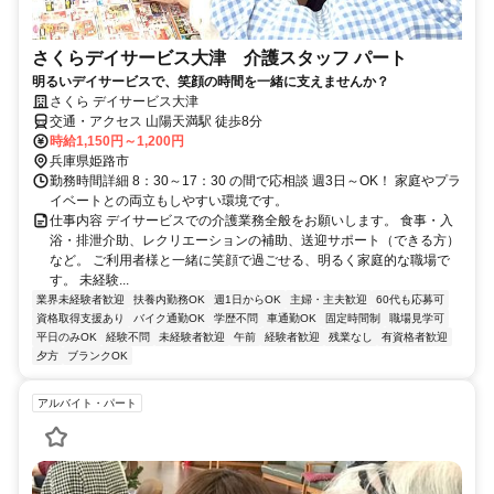
さくらデイサービス大津 介護スタッフ パート
明るいデイサービスで、笑顔の時間を一緒に支えませんか？
さくら デイサービス大津
交通・アクセス 山陽天満駅 徒歩8分
時給1,150円～1,200円
兵庫県姫路市
勤務時間詳細 8：30～17：30 の間で応相談 週3日～OK！ 家庭やプラ
イベートとの両立もしやすい環境です。
仕事内容 デイサービスでの介護業務全般をお願いします。 食事・入
浴・排泄介助、レクリエーションの補助、送迎サポート（できる方）
など。 ご利用者様と一緒に笑顔で過ごせる、明るく家庭的な職場で
す。 未経験...
業界未経験者歓迎
扶養内勤務OK
週1日からOK
主婦・主夫歓迎
60代も応募可
資格取得支援あり
バイク通勤OK
学歴不問
車通勤OK
固定時間制
職場見学可
平日のみOK
経験不問
未経験者歓迎
午前
経験者歓迎
残業なし
有資格者歓迎
夕方
ブランクOK
アルバイト・パート