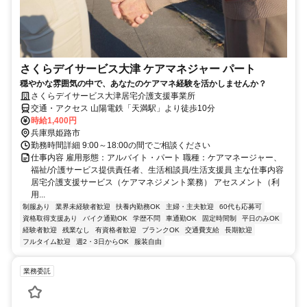
さくらデイサービス大津 ケアマネジャー パート
穏やかな雰囲気の中で、あなたのケアマネ経験を活かしませんか？
さくらデイサービス大津居宅介護支援事業所
交通・アクセス 山陽電鉄「天満駅」より徒歩10分
時給1,400円
兵庫県姫路市
勤務時間詳細 9:00～18:00の間でご相談ください
仕事内容 雇用形態：アルバイト・パート 職種：ケアマネージャー、
福祉/介護サービス提供責任者、生活相談員/生活支援員 主な仕事内容
居宅介護支援サービス（ケアマネジメント業務） アセスメント（利
用...
制服あり
業界未経験者歓迎
扶養内勤務OK
主婦・主夫歓迎
60代も応募可
資格取得支援あり
バイク通勤OK
学歴不問
車通勤OK
固定時間制
平日のみOK
経験者歓迎
残業なし
有資格者歓迎
ブランクOK
交通費支給
長期歓迎
フルタイム歓迎
週2・3日からOK
服装自由
業務委託