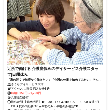
近所で働ける 介護度低めのデイサービス介護スタッ
フ|日曜休み
「家の近くで無理なく働きたい」「介護の仕事を始めてみたい」そんな
方におすすめのデイサービスです。利用者様は比較的お元気な方が多
さくらデイサービス大津
く、会話や見守りを大切にしながら日常生活をサポートします。夜勤な
アクセス 山陽天満駅 徒歩8分
し・日曜休みで生活リズムも安定。週2日から勤務できるため、ご自身
時給1,150円～1,200円
の予定に合わせて無理なく働けます。未経験から始めたスタッフも多
兵庫県姫路市
く、介護のお仕事が初めての方も安心してスタートできる環境です。
勤務時間 【勤務時間】 ■8：30～17：30 ■9：00～18：00 ★週2日～
OK ★扶養内勤務OK ★午前のみ・午後のみ相談OK