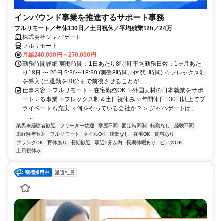
インバウンド事業を推進するサポート事務
フルリモート／年休130日／土日祝休／平均残業12h／24万
株式会社ジャパゲート
フルリモート
月給240,000円～270,000円
勤務時間詳細 実働時間：1日あたり8時間 平均勤務日数：1ヶ月あた
り18日 〜 20日 9:30〜18:30 (実働8時間／休憩1時間) ☆フレックス制
を導入 (出退勤を30分まで前後させることが...
仕事内容 ✨フルリモート・在宅勤務OK ✨外国人材の日本就業をサポ
ートする事業 ✨フレックス制＆土日祝休み ✨年間休日130日以上でプ
ライベートも充実 ＜何をやっている会社か？＞ ジャパゲートは、
「...
業界未経験者歓迎
フリーター歓迎
学歴不問
固定時間制
転勤なし
経験不問
未経験者歓迎
フルリモート
ネイルOK
残業なし
在宅OK
賞与あり
ブランクOK
育休あり
長期歓迎
駅近5分以内
長期休暇あり
ピアスOK
土日祝休み
派遣社員