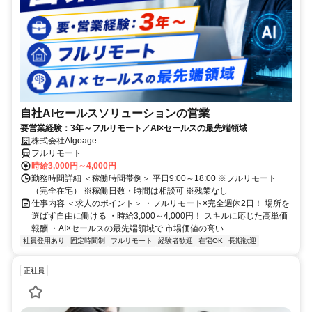
自社AIセールスソリューションの営業
要営業経験：3年～フルリモート／AI×セールスの最先端領域
株式会社Algoage
フルリモート
時給3,000円～4,000円
勤務時間詳細 ＜稼働時間帯例＞ 平日9:00～18:00 ※フルリモート
（完全在宅） ※稼働日数・時間は相談可 ※残業なし
仕事内容 ＜求人のポイント＞ ・フルリモート×完全週休2日！ 場所を
選ばず自由に働ける ・時給3,000～4,000円！ スキルに応じた高単価
報酬 ・AI×セールスの最先端領域で 市場価値の高い...
社員登用あり
固定時間制
フルリモート
経験者歓迎
在宅OK
長期歓迎
正社員