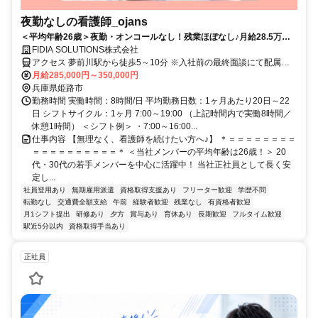
夜勤なしの看護師_ojans
＜平均年齢26歳＞夜勤・オンコールなし！残業ほぼなし♪月給28.5万円
～・昇給年2回・賞与年2回★初年度は賞与年3回★20代・30代の若手メ
FIDIA SOLUTIONS株式会社
ンバーが中心に活躍中！当社正社員として安定して働ける好環境◎
アクセス 夢前川駅から徒歩5～10分 ※入社前の最終面談にて配属先
を決定致します。
月給285,000円～350,000円
兵庫県姫路市
勤務時間 実働時間：8時間/日 平均勤務日数：1ヶ月あたり20日～22
日 シフトサイクル：1ヶ月 7:00～19:00 （上記時間内で実働8時間／
休憩1時間） ＜シフト例＞ ・7:00～16:00...
仕事内容 【無理なく、看護師を続けたい方へ♪】 ＊＝＝＝＝＝＝＝＝
＝＝＝＝＝＝＝＝＝＝＊ ＜当社メンバーの平均年齢は26歳！＞ 20
代・30代の若手メンバーを中心に活躍中！ 当社正社員として長く安
定し...
社員登用あり
無期雇用派遣
資格取得支援あり
フリーター歓迎
学歴不問
転勤なし
交通費全額支給
午前
経験者歓迎
残業なし
有資格者歓迎
月1シフト提出
研修あり
夕方
賞与あり
育休あり
長期歓迎
フルタイム歓迎
駅近5分以内
資格取得手当あり
正社員