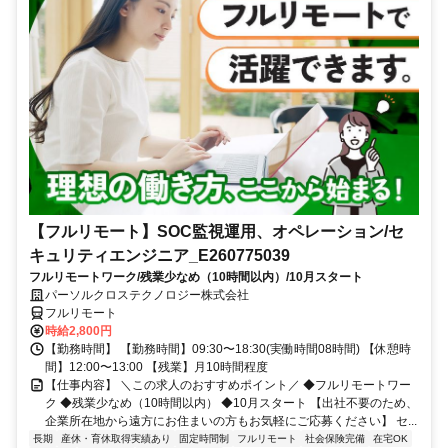
【フルリモート】SOC監視運用、オペレーション/セ
キュリティエンジニア_E260775039
フルリモートワーク/残業少なめ（10時間以内）/10月スタート
パーソルクロステクノロジー株式会社
フルリモート
時給2,800円
【勤務時間】 【勤務時間】09:30〜18:30(実働時間08時間) 【休憩時
間】12:00〜13:00 【残業】月10時間程度
【仕事内容】 ＼この求人のおすすめポイント／ ◆フルリモートワー
ク ◆残業少なめ（10時間以内） ◆10月スタート 【出社不要のため、
企業所在地から遠方にお住まいの方もお気軽にご応募ください】 セ...
長期
産休・育休取得実績あり
固定時間制
フルリモート
社会保険完備
在宅OK