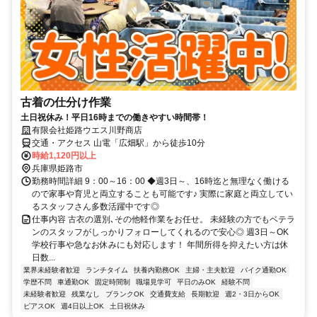
古着の仕分け作業
土日祝休み！平日16時までの働きやすい時間帯！
有限会社姫路ウエス川野商店
交通・アクセス 山電「広畑駅」から徒歩10分
時給1,120円以上
兵庫県姫路市
勤務時間詳細 9：00～16：00 ◆週3日～、16時迄と無理なく働ける
ので家事や育児と両立することも可能です♪ 実際に家庭と両立してい
るスタッフさん多数活躍中です◎
仕事内容 古衣の選別､その他軽作業をお任せ。 未経験の方でもベテラ
ンのスタッフがしっかりフォローしてくれるので安心◎ 週3日～OK
学校行事や急なお休みにも対応します！ 年間所得を抑えたい方は休
日数...
業界未経験者歓迎
ランチタイム
扶養内勤務OK
主婦・主夫歓迎
バイク通勤OK
学歴不問
車通勤OK
固定時間制
職場見学可
平日のみOK
経験不問
未経験者歓迎
残業なし
ブランクOK
交通費支給
長期歓迎
週2・3日からOK
ピアスOK
週4日以上OK
土日祝休み