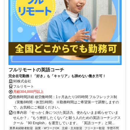
フルリモートの英語コーチ
完全在宅勤務！「好き」も「キャリア」も諦めない働き方可！
90株式会社
フルリモート
月給304,000円以上
勤務時間詳細 総労働時間：1ヶ月あたり165時間 フルフレックス制
（実働8時間・休憩1時間） ※勤務時間はご希望第一で調整しますの
で、お気軽にご相談ください。
仕事内容 「せっかく身につけた英語力、使わないまま眠らせていま
せんか？」 “もう挫折したくない”と願う人のための英語コーチングス
クール 「90 English」を運営しています。 「英語コーチ」と聞...
業界未経験者歓迎
副業・WワークOK
主婦・主夫歓迎
フリーター歓迎
学歴不問