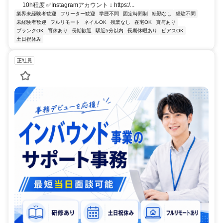
10h程度 ✅Instagramアカウント ↓ https:/...
業界未経験者歓迎
フリーター歓迎
学歴不問
固定時間制
転勤なし
経験不問
未経験者歓迎
フルリモート
ネイルOK
残業なし
在宅OK
賞与あり
ブランクOK
育休あり
長期歓迎
駅近5分以内
長期休暇あり
ピアスOK
土日祝休み
正社員