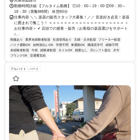
兵庫県姫路市
勤務時間詳細 【フルタイム勤務】 ①10：00～19：00 ②09：30～
18：30（実働8時間） 休憩60分
仕事内容 ＼＼ 楽器の販売スタッフ大募集！／／ 音楽好き必見！楽器
に囲まれて働こう！ ＝＝＝＝＝＝＝＝＝＝＝＝＝＝＝＝＝＝＝＝ ＜
お仕事内容＞ ✔ 店頭での接客・販売（お客様の楽器選びをサポート
♪...
制服あり
業界未経験者歓迎
社員登用あり
主婦・主夫歓迎
フリーター歓迎
バイク通勤OK
給料前払いOK
学歴不問
車通勤OK
職場見学可
経験不問
未経験者歓迎
午前
経験者歓迎
ネイルOK
残業なし
月1シフト提出
夕方
ブランクOK
交通費支給
アルバイト・パート