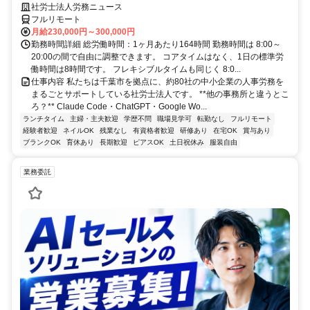
社労士法人労務ニュース
フルリモート
月給230,000円～300,000円
勤務時間詳細 総労働時間：1ヶ月あたり164時間 勤務時間は 8:00～
20:00の間で自由に調整できます。 コアタイムはなく、1日の標準労
働時間は8時間です。 フレキシブルタイムも同じく 8:0...
仕事内容 私たちは千葉市を拠点に、約80社の中小企業の人事労務を
まるごとサポートしている社労士法人です。 **他の事務所と違うとこ
ろ？** Claude Code・ChatGPT・Google Wo...
ランチタイム
主婦・主夫歓迎
学歴不問
職場見学可
転勤なし
フルリモート
経験者歓迎
ネイルOK
残業なし
有資格者歓迎
研修あり
在宅OK
賞与あり
ブランクOK
育休あり
長期歓迎
ピアスOK
土日祝休み
服装自由
業務委託