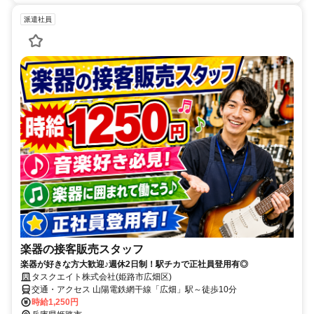
派遣社員
楽器の接客販売スタッフ
楽器が好きな方大歓迎♪週休2日制！駅チカで正社員登用有◎
タスクエイト株式会社(姫路市広畑区)
交通・アクセス 山陽電鉄網干線「広畑」駅～徒歩10分
時給1,250円