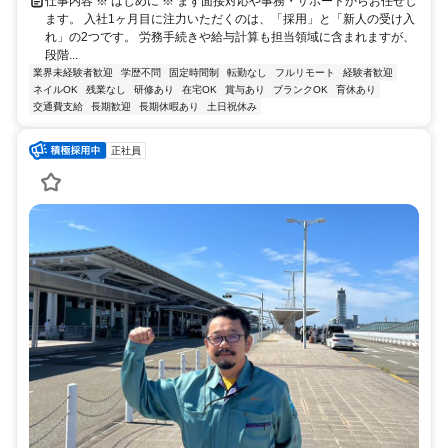
仕事内容 ※ はじめに ※ まず面接対応や事務・サポートからお任せし
ます。 入社1ヶ月目に注力いただくのは、「採用」と「新人の受け入
れ」の2つです。 労務手続きや給与計算も担当領域に含まれますが、
段階...
業界未経験者歓迎
学歴不問
固定時間制
転勤なし
フルリモート
経験者歓迎
ネイルOK
残業なし
研修あり
在宅OK
賞与あり
ブランクOK
育休あり
交通費支給
長期歓迎
長期休暇あり
土日祝休み
正社員