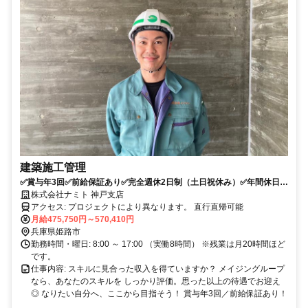
建築施工管理
✅賞与年3回✅前給保証あり✅完全週休2日制（土日祝休み）✅年間休日
125日✅初年度想定年収700万円以上の実績あり✅健康経営優良法⼈2024
株式会社ナミト 神戸支店
に認定
アクセス: プロジェクトにより異なります。 直行直帰可能
月給475,750円～570,410円
兵庫県姫路市
勤務時間・曜日: 8:00 ～ 17:00 （実働8時間） ※残業は月20時間ほど
です。
仕事内容: スキルに見合った収入を得ていますか？ メイジングループ
なら、あなたのスキルを しっかり評価。思った以上の待遇でお迎え
◎ なりたい自分へ、ここから目指そう！ 賞与年3回／前給保証あり！
...