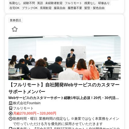
転勤なし
経験不問
英語
未経験者歓迎
フルリモート
残業なし
研修あり
在宅OK
ブランクOK
長期歓迎
服装自由
履歴書不要
髪型・髪色自由
業務委託
【フルリモート】自社開発Webサービスのカスタマー
サポートメンバー
Webサービスのカスタマーサポート経験1年以上必須！20代・30代活躍
中！
株式会社Fountain
フルリモート
月給270,000円～320,000円
勤務時間・曜日: 業務時間の指定なし ※兼業ではなく本業務をメイン
で行っていただける方を優先的に採用させていただきます