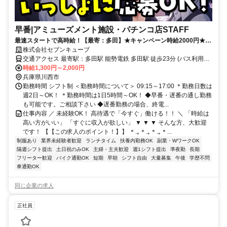
早番|アミューズメント施設・パチンコ店STAFF
最速スタートで高時給！【最寄：多田】★キャンペーン時給2000円★週
2日～＆土日祝休み＆短時間も可能
株式会社セブンキューブ
交通アクセス 最寄駅：多田駅 能勢電鉄 多田駅 徒歩23分 (バス利用推
奨：多田神社前 徒歩6分)
時給1,300円～2,000円
兵庫県川西市
勤務時間 シフト制 ＜勤務時間について＞ 09:15～17:00 ＊勤務日数は
週2日～OK！ ＊勤務時間は1日5時間～OK！ ◆早番・遅番の通し勤務
も可能です。ご相談下さい ◆遅番勤務の場合、終電...
仕事内容 ／ 未経験OK！ 高待遇で「今すぐ」働ける！！ ＼ 「時給は
高い方がいい」 「すぐに収入が欲しい」 ▼ ▼ ▼ そんな方、大歓迎
です！ 【【この求人のポイント！】】 ＊.｡＊.｡＊.｡＊...
制服あり
業界未経験者歓迎
ランチタイム
扶養内勤務OK
副業・WワークOK
隔週シフト提出
土日祝のみOK
主婦・主夫歓迎
週1シフト提出
準夜勤
長期
フリーター歓迎
バイク通勤OK
短期
早朝
シフト自由
大量募集
午後
学歴不問
車通勤OK
同じ企業の求人
正社員