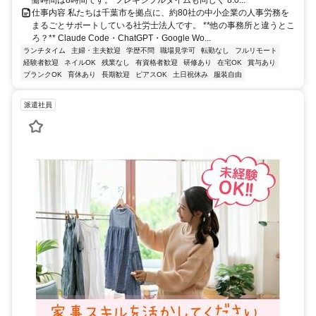
働時間は8時間です。 フレキシブルタイムも同じく 8:0...
仕事内容 私たちは千葉市を拠点に、約80社の中小企業の人事労務を
まるごとサポートしている社労士法人です。 **他の事務所と違うとこ
ろ？** Claude Code・ChatGPT・Google Wo...
ランチタイム
主婦・主夫歓迎
学歴不問
職場見学可
転勤なし
フルリモート
経験者歓迎
ネイルOK
残業なし
有資格者歓迎
研修あり
在宅OK
賞与あり
ブランクOK
育休あり
長期歓迎
ピアスOK
土日祝休み
服装自由
派遣社員