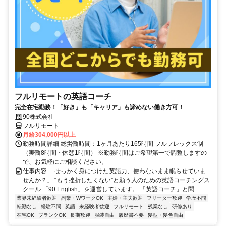
フルリモートの英語コーチ
完全在宅勤務！「好き」も「キャリア」も諦めない働き方可！
90株式会社
フルリモート
月給304,000円以上
勤務時間詳細 総労働時間：1ヶ月あたり165時間 フルフレックス制
（実働8時間・休憩1時間） ※勤務時間はご希望第一で調整しますの
で、お気軽にご相談ください。
仕事内容 「せっかく身につけた英語力、使わないまま眠らせていま
せんか？」 “もう挫折したくない”と願う人のための英語コーチングス
クール 「90 English」を運営しています。 「英語コーチ」と聞...
業界未経験者歓迎
副業・WワークOK
主婦・主夫歓迎
フリーター歓迎
学歴不問
転勤なし
経験不問
英語
未経験者歓迎
フルリモート
残業なし
研修あり
在宅OK
ブランクOK
長期歓迎
服装自由
履歴書不要
髪型・髪色自由