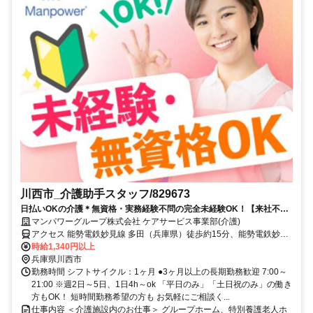
川西市_介護助手スタッフ/829673
日払いOKの介護＊無資格・実務経験不問の完全未経験OK！【来社不
要！WEB・電話登録OK】
マンパワーグループ株式会社 ケアサービス事業部(介護)
アクセス 能勢電鉄妙見線 多田（兵庫県）徒歩約15分、能勢電鉄妙見
線 鼓滝徒歩約19分、能勢電鉄妙見線 鴬の森徒歩約24分 車・バイク通
時給1,340円以上
勤OK（派遣先による）
兵庫県川西市
勤務時間 シフトサイクル：1ヶ月 ●3ヶ月以上の長期勤務歓迎 7:00～
21:00 ※週2日～5日、1日4h～ok 「平日のみ」「土日祝のみ」の働き
方もOK！ 短時間勤務希望の方も お気軽にご相談く...
仕事内容 ＜介護施設内のお仕事＞ グループホーム、特別養護老人ホ