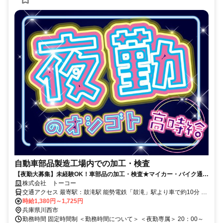
自動車部品製造工場内での加工・検査
【夜勤大募集】未経験OK！車部品の加工・検査★マイカー・バイク通勤
OK◎髪型自由／履歴書不要・WEB面接可／週払いOK・各種手当・優待
株式会社 トーコー
割引あり！
交通アクセス 最寄駅：鼓滝駅 能勢電鉄「鼓滝」駅より車で約10分 ※
交通費支給（全額） ※マイカー・バイク・自転車通勤OK
時給1,380円～1,725円
兵庫県川西市
勤務時間 固定時間制 ＜勤務時間について＞ ＜夜勤専属＞ 20：00～