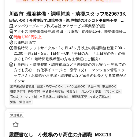
川西市_環境整備・調理補助・清掃スタッフ/829673K
日払いOK！介護施設で環境整備・調理補助のオシゴト◆資格不要！
【WEB・電話登録OK】
マンパワーグループ株式会社 ケアサービス事業部(介護)
アクセス 能勢電鉄妙見線 多田（兵庫県）徒歩約15分、能勢電鉄妙見
線 鼓滝徒歩約19分、能勢電鉄妙見線 鴬の森徒歩約24分 車・バイク通
時給1,300円以上
勤OK（派遣先による）
兵庫県川西市
勤務時間 シフトサイクル：1ヶ月 ●3ヶ月以上の長期勤務歓迎 7:00～
21:00 ※週2日～5日、1日4h～OK 「平日のみ」「土日祝のみ」の働
き方もOK！ 短時間勤務希望の方も お気軽にご相談く...
仕事内容 ～環境整備・調理補助など＊未経験の方も安心～ 初めての
方でも安心！ お仕事イメージは、寮母（父）・マンション管理スタ
ッフさん♪ お掃除やお洗濯・調理補助など家事の延長となる業務がメ
イン★ ...
業界未経験者歓迎
副業・WワークOK
バイク通勤OK
学歴不問
車通勤OK
職場見学可
経験不問
交通費全額支給
残業なし
月1シフト提出
ブランクOK
育休あり
シフト制
土日祝休み
服装自由
履歴書不要
友達と応募OK
髪型・髪色自由
派遣社員
履歴書なし 小規模のサ高住の介護職_MXC13