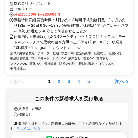
株式会社ジャパゲート
フルリモート
月給230,000円～280,000円
勤務時間詳細 実働時間：1日あたり8時間 平均勤務日数：1ヶ月あた
り18日 〜 20日 9:30〜18:30 (実働8時間／休憩1時間) ☆フレックス制
を導入 (出退勤を30分まで前後させることが...
仕事内容 ✨未経験からSNSマーケティングのプロに！ ✨フルリモー
ト＆フレックスで柔軟な働き方🏢 ✨土日休み(年休130日)、残業月
10h程度 ✅Instagramアカウント ↓ https:/...
業界未経験者歓迎
フリーター歓迎
学歴不問
固定時間制
転勤なし
経験不問
未経験者歓迎
フルリモート
ネイルOK
残業なし
在宅OK
賞与あり
ブランクOK
育休あり
長期歓迎
駅近5分以内
長期休暇あり
ピアスOK
土日祝休み
前へ
次へ
1
2
3
4
5
この条件の新着求人を受け取る
兵庫県 / 多田駅
残業なし
「LINEで受け取る」では、新着求人のほか、おすすめ情報なども配信しま
す。
詳しくはこちら