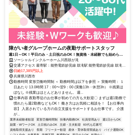
障がい者グループホームの夜勤サポートスタッフ
週1日～OK！平日のみ・土日祝のみOK！無資格・未経験でも始められ
ます。目の前の人に喜んでいただくことに、一生懸命になれる仕事で
ソーシャルインクルーホーム川西鼓が滝
す。
交通アクセス 最寄駅：能勢電鉄妙見線 鼓滝駅 能勢電鉄妙見線 鼓滝駅
から徒歩10分
日給17,385円以上
兵庫県川西市
勤務時間 変形労働時間制 ＜ 勤務時間は以下を参照 ＞ 実働時間： １
日あたり 13.0時間 17：00〜翌9：00 (実働13h・休憩3h） ※残業ほ
ぼなし ※残業はほとんどありません。 週...
仕事内容 夜勤専従のお仕事が初めての方も大歓迎〇 まずは週1勤務で
慣れたら週2勤務などもOK！ 働き方はお気軽に相談を！ 【お仕事内
容】 入居されている方の自立支援をサポートするお仕事です。 介護
が...
業界未経験者歓迎
変形労働時間制
扶養内勤務OK
社員登用あり
週1日からOK
副業・WワークOK
土日祝のみOK
主婦・主夫歓迎
60代も応募可
資格取得支援あり
長期
フリーター歓迎
産休・育休取得実績あり
バイク通勤OK
シフト自由
大量募集
学歴不問
車通勤OK
平日のみOK
転勤なし