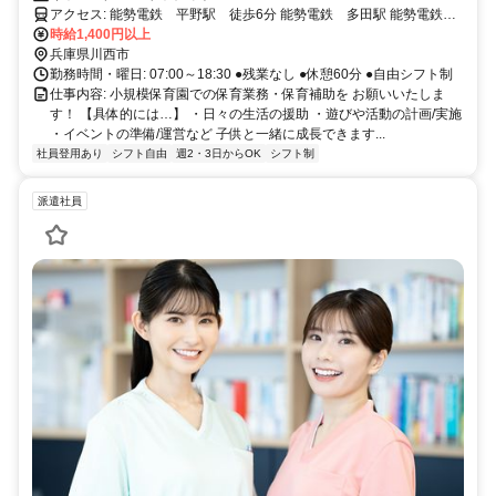
アクセス: 能勢電鉄 平野駅 徒歩6分 能勢電鉄 多田駅 能勢電鉄
鼓滝駅
時給1,400円以上
兵庫県川西市
勤務時間・曜日: 07:00～18:30 ●残業なし ●休憩60分 ●自由シフト制
仕事内容: 小規模保育園での保育業務・保育補助を お願いいたしま
す！ 【具体的には…】 ・日々の生活の援助 ・遊びや活動の計画/実施
・イベントの準備/運営など 子供と一緒に成長できます...
社員登用あり
シフト自由
週2・3日からOK
シフト制
派遣社員