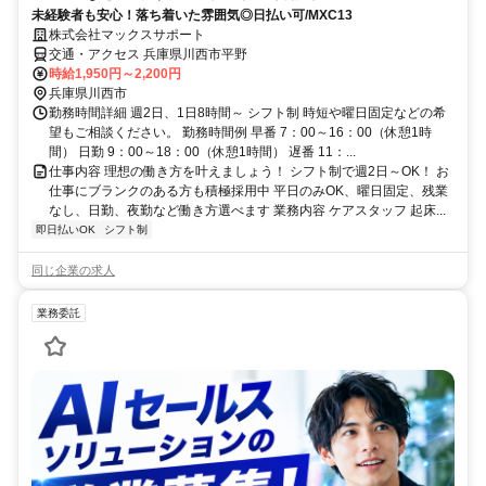
未経験者も安心！落ち着いた雰囲気◎日払い可/MXC13
株式会社マックスサポート
交通・アクセス 兵庫県川西市平野
時給1,950円～2,200円
兵庫県川西市
勤務時間詳細 週2日、1日8時間～ シフト制 時短や曜日固定などの希
望もご相談ください。 勤務時間例 早番 7：00～16：00（休憩1時
間） 日勤 9：00～18：00（休憩1時間） 遅番 11：...
仕事内容 理想の働き方を叶えましょう！ シフト制で週2日～OK！ お
仕事にブランクのある方も積極採用中 平日のみOK、曜日固定、残業
なし、日勤、夜勤など働き方選べます 業務内容 ケアスタッフ 起床...
即日払いOK
シフト制
同じ企業の求人
業務委託