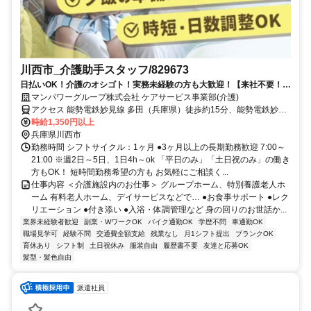
川西市_介護助手スタッフ/829673
日払いOK！介護のオシゴト！実務未経験の方も大歓迎！【来社不要！
WEB・電話登録OK】
マンパワーグループ株式会社 ケアサービス事業部(介護)
アクセス 能勢電鉄妙見線 多田（兵庫県）徒歩約15分、能勢電鉄妙見
線 鼓滝徒歩約19分、能勢電鉄妙見線 鴬の森徒歩約24分 車・バイク通
時給1,350円以上
勤OK（派遣先による）
兵庫県川西市
勤務時間 シフトサイクル：1ヶ月 ●3ヶ月以上の長期勤務歓迎 7:00～
21:00 ※週2日～5日、1日4h～ok 「平日のみ」「土日祝のみ」の働き
方もOK！ 短時間勤務希望の方も お気軽にご相談く...
仕事内容 ＜介護施設内のお仕事＞ グループホーム、特別養護老人ホ
ーム 有料老人ホーム、デイサービスなどで… ●お食事サポート ●レク
リエーション ●付き添い ●入浴・体調管理など 身の回りのお世話か...
業界未経験者歓迎
副業・WワークOK
バイク通勤OK
学歴不問
車通勤OK
職場見学可
経験不問
交通費全額支給
残業なし
月1シフト提出
ブランクOK
育休あり
シフト制
土日祝休み
服装自由
履歴書不要
友達と応募OK
髪型・髪色自由
派遣社員