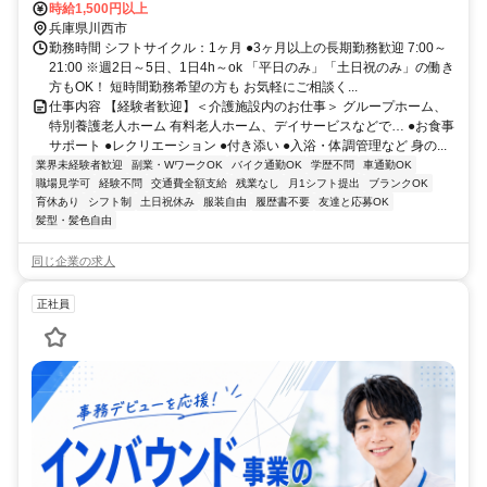
線 鼓滝徒歩約19分、能勢電鉄妙見線 鴬の森徒歩約24分 車・バイク通
時給1,500円以上
勤OK（派遣先による）
兵庫県川西市
勤務時間 シフトサイクル：1ヶ月 ●3ヶ月以上の長期勤務歓迎 7:00～
21:00 ※週2日～5日、1日4h～ok 「平日のみ」「土日祝のみ」の働き
方もOK！ 短時間勤務希望の方も お気軽にご相談く...
仕事内容 【経験者歓迎】＜介護施設内のお仕事＞ グループホーム、
特別養護老人ホーム 有料老人ホーム、デイサービスなどで… ●お食事
サポート ●レクリエーション ●付き添い ●入浴・体調管理など 身の...
業界未経験者歓迎
副業・WワークOK
バイク通勤OK
学歴不問
車通勤OK
職場見学可
経験不問
交通費全額支給
残業なし
月1シフト提出
ブランクOK
育休あり
シフト制
土日祝休み
服装自由
履歴書不要
友達と応募OK
髪型・髪色自由
同じ企業の求人
正社員