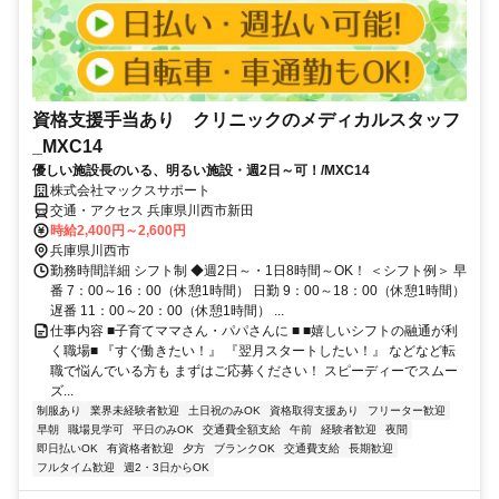
資格支援手当あり クリニックのメディカルスタッフ
_MXC14
優しい施設長のいる、明るい施設・週2日～可！/MXC14
株式会社マックスサポート
交通・アクセス 兵庫県川西市新田
時給2,400円～2,600円
兵庫県川西市
勤務時間詳細 シフト制 ◆週2日～・1日8時間～OK！ ＜シフト例＞ 早
番 7：00～16：00（休憩1時間） 日勤 9：00～18：00（休憩1時間）
遅番 11：00～20：00（休憩1時間） ...
仕事内容 ■子育てママさん・パパさんに ■ ■嬉しいシフトの融通が利
く職場■ 『すぐ働きたい！』 『翌月スタートしたい！』 などなど転
職で悩んでいる方も まずはご応募ください！ スピーディーでスムー
ズ...
制服あり
業界未経験者歓迎
土日祝のみOK
資格取得支援あり
フリーター歓迎
早朝
職場見学可
平日のみOK
交通費全額支給
午前
経験者歓迎
夜間
即日払いOK
有資格者歓迎
夕方
ブランクOK
交通費支給
長期歓迎
フルタイム歓迎
週2・3日からOK