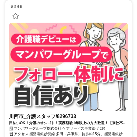
派遣社員
川西市_介護スタッフ/8296733
日払いOK！介護のオシゴト！実務経験1年以上の方大歓迎！【来社不
要！WEB・電話登録ＯＫ】
マンパワーグループ株式会社 ケアサービス事業部(介護)
アクセス 能勢電鉄妙見線 多田（兵庫県）徒歩約15分、能勢電鉄妙見