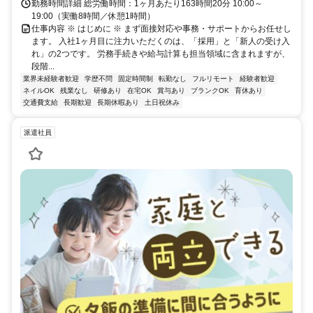
勤務時間詳細 総労働時間：1ヶ月あたり163時間20分 10:00～
19:00（実働8時間／休憩1時間）
仕事内容 ※ はじめに ※ まず面接対応や事務・サポートからお任せし
ます。 入社1ヶ月目に注力いただくのは、「採用」と「新人の受け入
れ」の2つです。 労務手続きや給与計算も担当領域に含まれますが、
段階...
業界未経験者歓迎
学歴不問
固定時間制
転勤なし
フルリモート
経験者歓迎
ネイルOK
残業なし
研修あり
在宅OK
賞与あり
ブランクOK
育休あり
交通費支給
長期歓迎
長期休暇あり
土日祝休み
派遣社員