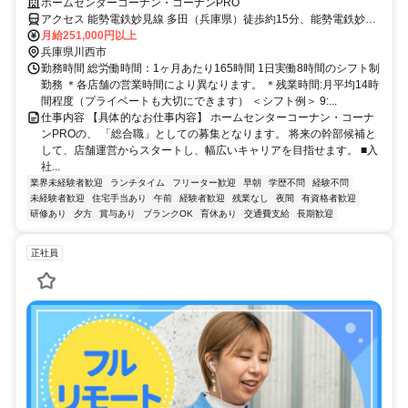
や、大阪本社勤務など、全国規模でキャリアを磨けます。
ホームセンターコーナン・コーナンPRO
アクセス 能勢電鉄妙見線 多田（兵庫県）徒歩約15分、能勢電鉄妙見
線 鼓滝徒歩約20分、能勢電鉄妙見線 鴬の森徒歩約24分 ＊総合職採用
月給251,000円以上
＊全国転勤あり＊大阪本社や新規エリアへの配属チャンスあり＊初回
兵庫県川西市
配属は会社へご報告いただいた住所から通勤90分程度で決定いたしま
勤務時間 総労働時間：1ヶ月あたり165時間 1日実働8時間のシフト制
す。なお、2回目以降は転居を伴う異動の可能性がございます。＊HC
勤務 ＊各店舗の営業時間により異なります。 ＊残業時間:月平均14時
／PROの配属につきましては、ご希望はお伺いいたしますが、適性・
間程度（プライベートも大切にできます） ＜シフト例＞ 9:...
経験・エリア特性等を総合的に判断のうえ、最終的な配属店舗を決定
仕事内容 【具体的なお仕事内容】 ホームセンターコーナン・コーナ
いたします。ご応募いただいた店舗は配属候補の一つであり、他店舗
ンPROの、 「総合職」としての募集となります。 将来の幹部候補と
へ配属となる可能性もございます。
して、店舗運営からスタートし、幅広いキャリアを目指せます。 ■入
社...
業界未経験者歓迎
ランチタイム
フリーター歓迎
早朝
学歴不問
経験不問
未経験者歓迎
住宅手当あり
午前
経験者歓迎
残業なし
夜間
有資格者歓迎
研修あり
夕方
賞与あり
ブランクOK
育休あり
交通費支給
長期歓迎
正社員