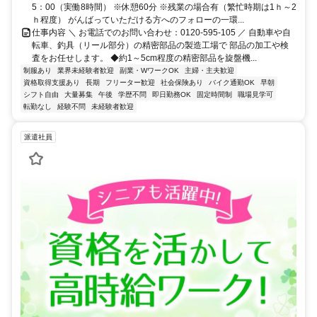
5：00（実働8時間） ※休憩60分 ※残業の場合有（繁忙時期は1ｈ～2
ｈ程度） がんばっていただける方へのフォローの一環...
仕事内容 ＼ お電話でのお問い合わせ：0120-595-105 ／ 自動車や自
転車、釣具（リール部分）の精密部品の製造工場で 部品の加工や検
査をお任せします。 ◆約1～5cm程度の精密部品を旋盤機...
制服あり
業界未経験者歓迎
副業・WワークOK
主婦・主夫歓迎
資格取得支援あり
長期
フリーター歓迎
社会保険あり
バイク通勤OK
早朝
シフト自由
大量募集
午後
学歴不問
即日勤務OK
固定時間制
職場見学可
転勤なし
経験不問
未経験者歓迎
派遣社員