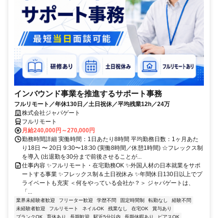
インバウンド事業を推進するサポート事務
フルリモート／年休130日／土日祝休／平均残業12h／24万
株式会社ジャパゲート
フルリモート
月給240,000円～270,000円
勤務時間詳細 実働時間：1日あたり8時間 平均勤務日数：1ヶ月あた
り18日 〜 20日 9:30〜18:30 (実働8時間／休憩1時間) ☆フレックス制
を導入 (出退勤を30分まで前後させることが...
仕事内容 ✨フルリモート・在宅勤務OK ✨外国人材の日本就業をサポ
ートする事業 ✨フレックス制＆土日祝休み ✨年間休日130日以上でプ
ライベートも充実 ＜何をやっている会社か？＞ ジャパゲートは、
「...
業界未経験者歓迎
フリーター歓迎
学歴不問
固定時間制
転勤なし
経験不問
未経験者歓迎
フルリモート
ネイルOK
残業なし
在宅OK
賞与あり
ブランクOK
育休あり
長期歓迎
駅近5分以内
長期休暇あり
ピアスOK