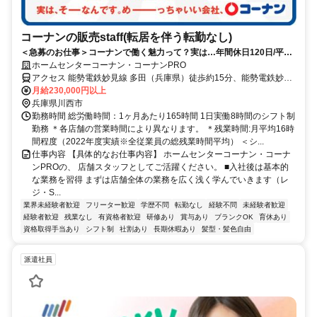
コーナンの販売staff(転居を伴う転勤なし)
＜急募のお仕事＞コーナンで働く魅力って？実は…年間休日120日/平均
残業14時間！
ホームセンターコーナン・コーナンPRO
アクセス 能勢電鉄妙見線 多田（兵庫県）徒歩約15分、能勢電鉄妙見
線 鼓滝徒歩約20分、能勢電鉄妙見線 鴬の森徒歩約24分 【重要】地域
月給230,000円以上
限定職の配属について：ご自身の自宅から片道90分圏内の店舗へ配属
兵庫県川西市
となります。本求人の勤務地への配属は確約できませんのでご了承く
勤務時間 総労働時間：1ヶ月あたり165時間 1日実働8時間のシフト制
ださい。
勤務 ＊各店舗の営業時間により異なります。 ＊残業時間:月平均16時
間程度（2022年度実績※全従業員の総残業時間平均） ＜シ...
仕事内容 【具体的なお仕事内容】 ホームセンターコーナン・コーナ
ンPROの、 店舗スタッフとしてご活躍ください。 ■入社後は基本的
な業務を習得 まずは店舗全体の業務を広く浅く学んでいきます（レ
ジ・S...
業界未経験者歓迎
フリーター歓迎
学歴不問
転勤なし
経験不問
未経験者歓迎
経験者歓迎
残業なし
有資格者歓迎
研修あり
賞与あり
ブランクOK
育休あり
資格取得手当あり
シフト制
社割あり
長期休暇あり
髪型・髪色自由
派遣社員