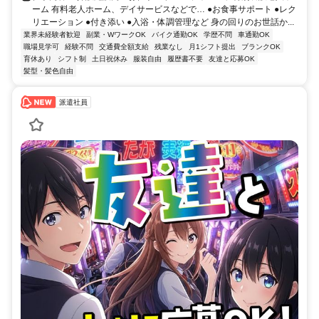
ーム 有料老人ホーム、デイサービスなどで… ●お食事サポート ●レク
リエーション ●付き添い ●入浴・体調管理など 身の回りのお世話か...
業界未経験者歓迎
副業・WワークOK
バイク通勤OK
学歴不問
車通勤OK
職場見学可
経験不問
交通費全額支給
残業なし
月1シフト提出
ブランクOK
育休あり
シフト制
土日祝休み
服装自由
履歴書不要
友達と応募OK
髪型・髪色自由
派遣社員