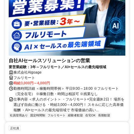
自社AIセールスソリューションの営業
要営業経験：3年～フルリモート／AI×セールスの最先端領域
株式会社Algoage
フルリモート
時給3,000円～4,000円
勤務時間詳細 ＜稼働時間帯例＞ 平日9:00～18:00 ※フルリモート
（完全在宅） ※稼働日数・時間は相談可 ※残業なし
仕事内容 ＜求人のポイント＞ ・フルリモート×完全週休2日！ 場所を
選ばず自由に働ける ・時給3,000～4,000円！ スキルに応じた高単価
報酬 ・AI×セールスの最先端領域で 市場価値の高い...
社員登用あり
固定時間制
フルリモート
経験者歓迎
在宅OK
長期歓迎
正社員