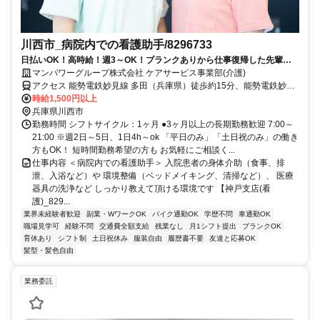
川西市_病院内での看護助手/8296733
日払いOK！高時給！週3～OK！ブランクありから仕事復帰した先輩や
ミドル世代も多数活躍中♪
マンパワーグループ株式会社 ケアサービス事業部(介護)
アクセス 能勢電鉄妙見線 多田（兵庫県）徒歩約15分、能勢電鉄妙見
線 鼓滝徒歩約19分、能勢電鉄妙見線 鴬の森徒歩約24分 車・バイク通
時給1,500円以上
勤OK（派遣先による）
兵庫県川西市
勤務時間 シフトサイクル：1ヶ月 ●3ヶ月以上の長期勤務歓迎 7:00～
21:00 ※週2日～5日、1日4h～ok 「平日のみ」「土日祝のみ」の働き
方もOK！ 短時間勤務希望の方も お気軽にご相談く...
仕事内容 ＜病院内での看護助手＞ 入院患者の身体介助（食事、排
泄、入浴など）や 環境整備（ベッドメイキング、清掃など）、 医療
器具の洗浄など しっかり教えて頂ける環境です 【神戸支店(看
護)_829...
業界未経験者歓迎
副業・WワークOK
バイク通勤OK
学歴不問
車通勤OK
職場見学可
経験不問
交通費全額支給
残業なし
月1シフト提出
ブランクOK
育休あり
シフト制
土日祝休み
服装自由
履歴書不要
友達と応募OK
髪型・髪色自由
業務委託