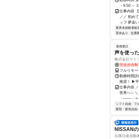
勤務時間 実
・9:50 ～
仕事内容 
／／ 初め
ッフ 夢追い
業界未経験者歓
育休あり
交通
業務委託
声を使っ
株式会社マト
完全歩合制
フルリモー
勤務時間詳細
推奨！ ▶
仕事内容 
世界へ✨ ＼
╰───･･⭐･
シフト自由
フ
髪型・髪色自由
NISSA
兵庫日産自動