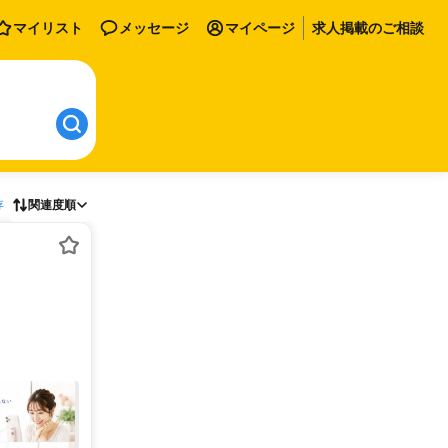
マイリスト
メッセージ
マイページ
求人掲載のご相談
存
関連度順