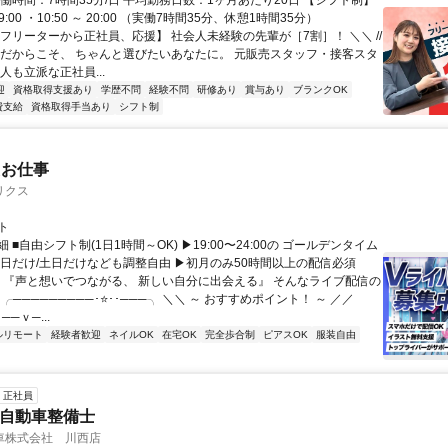
働時間：7時間35分/日 平均勤務日数：1ヶ月あたり20日 【シフト制】
 19:00 ・10:50 ～ 20:00 （実働7時間35分、休憩1時間35分）
【フリーターから正社員、応援】 社会人未経験の先輩が［7割］！ ＼＼ //
てだからこそ、 ちゃんと選びたいあなたに。 元販売スタッフ・接客スタ
人も立派な正社員...
迎
資格取得支援あり
学歴不問
経験不問
研修あり
賞与あり
ブランクOK
費支給
資格取得手当あり
シフト制
たお仕事
リクス
ト
 ■自由シフト制(1日1時間～OK) ▶19:00〜24:00の ゴールデンタイム
平日だけ/土日だけなども調整自由 ▶初月のみ50時間以上の配信必須
／ 『声と想いでつながる、 新しい自分に出会える』 そんなライブ配信の
 ╭─────────･⭐･･───╮ ＼＼ ～ おすすめポイント！ ～ ／／
──ｖ─...
ルリモート
経験者歓迎
ネイルOK
在宅OK
完全歩合制
ピアスOK
服装自由
正社員
Nの自動車整備士
車株式会社 川西店