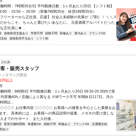
市
働時間：7時間35分/日 平均勤務日数：1ヶ月あたり20日 【シフト制】
 19:00 ・10:50 ～ 20:00 （実働7時間35分、休憩1時間35分）
【フリーターから正社員、応援】 社会人未経験の先輩が［7割］！ ＼＼ //
てだからこそ、 ちゃんと選びたいあなたに。 元居酒屋アルバイトだった
な正社員に★ ...
迎
資格取得支援あり
学歴不問
経験不問
研修あり
賞与あり
ブランクOK
費支給
資格取得手当あり
シフト制
正社員
接客・販売スタッフ
オンタウン川西店
82円以上
市
働時間：8時間/日 平均勤務日数：1ヶ月あたり20日 09:30-20:30内で実
平均実働40h／店舗により異なる ※Wワーク不可 年間休日117日。月の
間以...
◇◇◇◇◇ お仕事内容 ◇◇◇◇◇ お客様への接客を中心とした業務をお
ます。 具体的には… お客様への商品説明や提案、メガネの受け渡しな
入までのサポート、また入社後...
迎
変形労働時間制
車通勤OK
経験不問
研修あり
ブランクOK
交通費支給
割あり