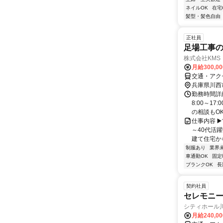
ネイルOK
在宅
髪型・髪色自由
正社員
足場工事
株式会社KMS
月給300,0
交通・アク
兵庫県川西
勤務時間詳細
8:00～1
の相談もO
仕事内容 ▶
～40代活
建て住宅から
制服あり
業界
車通勤OK
固定
ブランクOK
長
契約社員
セレモニ
シティホール
月給240,0