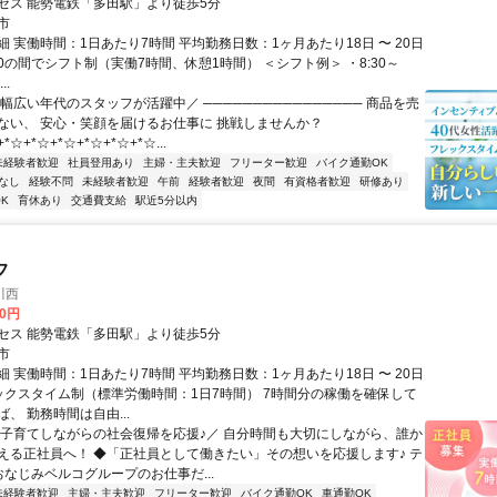
セス 能勢電鉄「多田駅」より徒歩5分
市
 実働時間：1日あたり7時間 平均勤務日数：1ヶ月あたり18日 〜 20日
1:00の間でシフト制（実働7時間、休憩1時間） ＜シフト例＞ ・8:30～
..
幅広い年代のスタッフが活躍中／ ──────────────── 商品を売
ない、 安心・笑顔を届けるお仕事に 挑戦しませんか？
*☆+*☆+*☆+*☆+*☆+*☆...
未経験者歓迎
社員登用あり
主婦・主夫歓迎
フリーター歓迎
バイク通勤OK
なし
経験不問
未経験者歓迎
午前
経験者歓迎
夜間
有資格者歓迎
研修あり
K
育休あり
交通費支給
駅近5分以内
フ
川西
00円
セス 能勢電鉄「多田駅」より徒歩5分
市
 実働時間：1日あたり7時間 平均勤務日数：1ヶ月あたり18日 〜 20日
ックスタイム制（標準労働時間：1日7時間） 7時間分の稼働を確保して
、 勤務時間は自由...
＼子育てしながらの社会復帰を応援♪／ 自分時間も大切にしながら、誰か
える正社員へ！ ◆「正社員として働きたい」その想いを応援します♪ テ
おなじみベルコグループのお仕事だ...
未経験者歓迎
主婦・主夫歓迎
フリーター歓迎
バイク通勤OK
車通勤OK