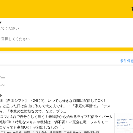
駅
してください
を選択してください
条件保
バー
tion
ト
細 【自由シフト】 ・24時間、いつでも好きな時間に配信してOK！ ・
」と思った日は自由に休んで大丈夫です。 ・「家庭の事情で」「テス
ら」「本業の繁忙期なので」など、プラ...
＼スマホ1台で自分らしく輝く！未経験から始めるライブ配信ライバー大
未経験OK！特別なスキルや機材は一切不要！ ✅完全在宅・フルリモー
からでも参加OK！ ✅顔出しなしの「...
フリーター歓迎
短期
シフト自由
学歴不問
フルリモート
経験者歓迎