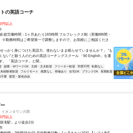
ートの英語コーチ
00円以上
ト
細 総労働時間：1ヶ月あたり165時間 フルフレックス制（実働8時間・
） ※勤務時間はご希望第一で調整しますので、お気軽にご相談くださ
「せっかく身につけた英語力、使わないまま眠らせていませんか？」 “も
ない”と願う人のための英語コーチングスクール 「90 English」を運
。 「英語コーチ」と聞...
迎
副業・WワークOK
主婦・主夫歓迎
フリーター歓迎
学歴不問
転勤なし
未経験者歓迎
フルリモート
残業なし
研修あり
在宅OK
ブランクOK
長期歓迎
書不要
髪型・髪色自由
ザー
 イオンタウン川西
00円以上
「鼓滝駅」より徒歩2分
市