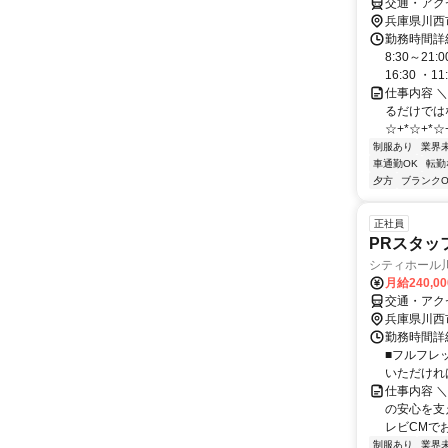
交通・アク
兵庫県川西
勤務時間詳細
8:30～2
16:30 ・11:.
仕事内容 ＼
るだけでは
☆+*☆+*☆+
制服あり
業界
車通勤OK
転勤
夕方
ブランクO
正社員
PRスタッ
シティホール
月給240,0
交通・アク
兵庫県川西
勤務時間詳細
■フルフレ
いただければ
仕事内容 
の安心を支
レビCMで
制服あり
業界