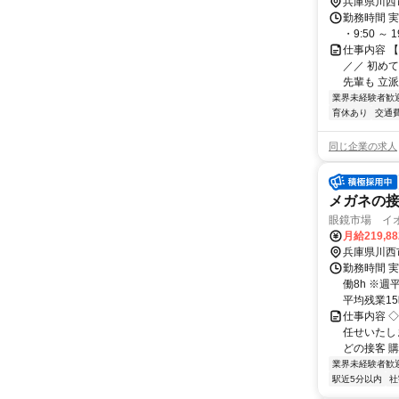
兵庫県川西
勤務時間 実
・9:50 ～
仕事内容 
／／ 初め
先輩も 立派
業界未経験者歓
育休あり
交通
同じ企業の求人
メガネの
眼鏡市場 イ
月給219,8
兵庫県川西
勤務時間 実
働8h ※週
平均残業15時
仕事内容 
任せいたし
どの接客 購
業界未経験者歓
駅近5分以内
社