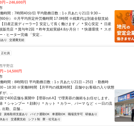
00円～246,600円
市
働時間：7時間40分/日 平均勤務日数：1ヶ月あたり21日 9:30～
休憩60分） ※月平均所定外労働時間 17.0時間 ※残業代は別途全額支給
＼【日産正規ディーラー】安定して長く働けます ／ ＊安心安定 ＊ 日産
販売店 ＊賞与年2回 ＊昨年支給実績4.8か月分！ ＊快適環境 ＊ スポ
・ヒーター完備 「安定...
与あり
交通費支給
正社員
川西平野店
0円～14,500円
市
働時間：8時間/日 平均勤務日数：1ヶ月あたり21日～25日 ・勤務時
 09:00～18:30 ※実働8時間 【月平均の残業時間】 店舗やお客様の入り状態
が、...
全国で400店舗を展開中【理容cut-A】で理美容の施術をお任せします。
除 ＊シャンプー ＊顔剃り ＊カット ＊カラー、パーマ など ＜一日の流
… 出勤、店舗...
迎
資格取得支援あり
バイク通勤OK
車通勤OK
職場見学可
研修あり
休あり
交通費支給
シフト制
寮・社宅あり