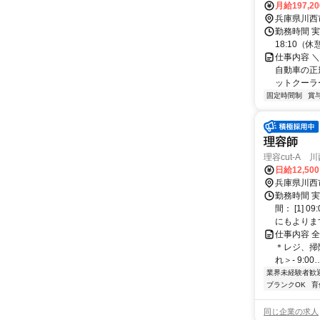
月給197,2
兵庫県川西
勤務時間 実
18:10（
仕事内容 
自動車の正規
ットクーラー
固定時間制
賞
理容師
理容cut-A 
日給12,50
兵庫県川西
勤務時間 実
間： [1]
にもよります
仕事内容 
＊レジ、掃
れ＞- 9:00
業界未経験者歓
ブランクOK
育
同じ企業の求人