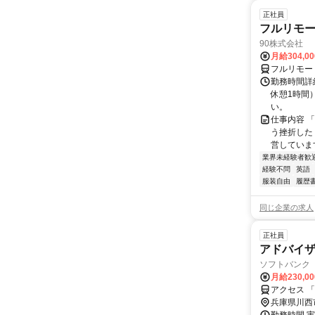
正社員
フルリモ
90株式会社
月給304,0
フルリモー
勤務時間詳
休憩1時間
い。
仕事内容 
う挫折したく
営しています
業界未経験者歓
経験不問
英語
服装自由
履歴
同じ企業の求人
正社員
アドバイ
ソフトバンク
月給230,0
アクセス 
兵庫県川西