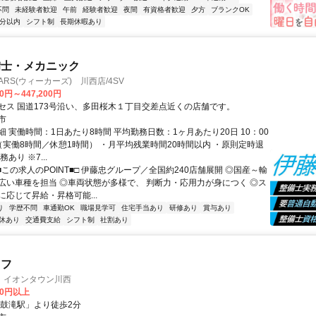
不問
未経験者歓迎
午前
経験者歓迎
夜間
有資格者歓迎
夕方
ブランクOK
5分以内
シフト制
長期休暇あり
備士・メカニック
RS(ウィーカーズ) 川西店/4SV
00円～447,200円
セス 国道173号沿い、多田桜木１丁目交差点近くの店舗です。
市
 実働時間：1日あたり8時間 平均勤務日数：1ヶ月あたり20日 10：00
 （実働8時間／休憩1時間） ・月平均残業時間20時間以内 ・原則定時退
あり ※7...
■この求人のPOINT■□ 伊藤忠グループ／全国約240店舗展開 ◎国産～輸
広い車種を担当 ◎車両状態が多様で、 判断力・応用力が身につく ◎ス
に応じて昇給・昇格可能...
り
学歴不問
車通勤OK
職場見学可
住宅手当あり
研修あり
賞与あり
休あり
交通費支給
シフト制
社割あり
ッフ
 イオンタウン川西
00円以上
「鼓滝駅」より徒歩2分