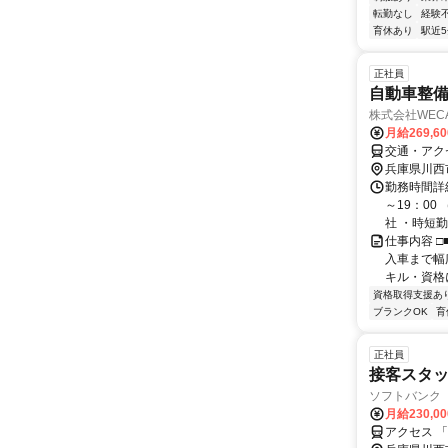
転勤なし
経験
育休あり
駅近
正社員
自動車整
株式会社WECA
月給269,6
交通・アク
兵庫県川西
勤務時間詳細
～19：00
社 ・時短勤務
仕事内容 □
入車まで幅
キル・資格
資格取得支援あ
ブランクOK
育
正社員
接客スタ
ソフトバンク
月給230,0
アクセス 