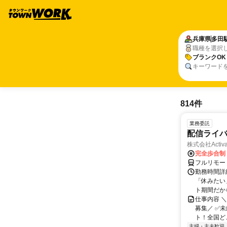
兵庫県
多田
職種を選択
ブランクOK
キーワード
814件
業務委託
配信ライ
株式会社Activa
完全歩合制
フルリモー
勤務時間詳
「休みたい
ト期間だか
仕事内容 
募集／ ✅
ト！全国どこ
主婦・主夫歓迎