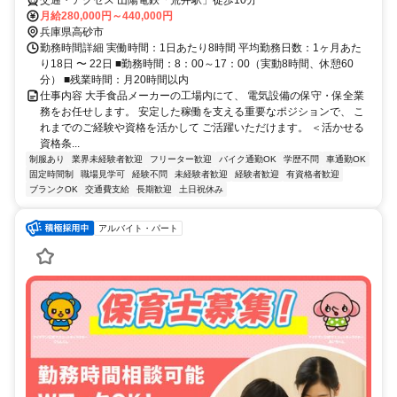
交通・アクセス 山陽電鉄「荒井駅」徒歩10分
月給280,000円～440,000円
兵庫県高砂市
勤務時間詳細 実働時間：1日あたり8時間 平均勤務日数：1ヶ月あた
り18日 〜 22日 ■勤務時間：8：00～17：00（実動8時間、休憩60
分） ■残業時間：月20時間以内
仕事内容 大手食品メーカーの工場内にて、 電気設備の保守・保全業
務をお任せします。 安定した稼働を支える重要なポジションで、 こ
れまでのご経験や資格を活かして ご活躍いただけます。 ＜活かせる
資格条...
制服あり
業界未経験者歓迎
フリーター歓迎
バイク通勤OK
学歴不問
車通勤OK
固定時間制
職場見学可
経験不問
未経験者歓迎
経験者歓迎
有資格者歓迎
ブランクOK
交通費支給
長期歓迎
土日祝休み
アルバイト・パート