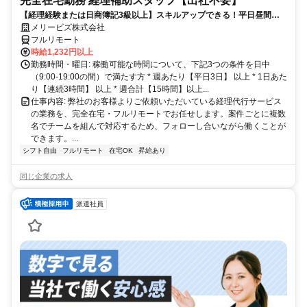
完全在宅勤務 経理補助スタッフ【出社不要】
【経理経験または日商簿記3級以上】スキルアップできる！平日昼間３h
～。完全在宅で育児・介護中の方も大歓迎♪
メリービズ株式会社
フルリモート
時給1,232円以上
勤務時間・曜日: 稼働可能な時間について、下記3つの条件を日中
（9:00-19:00の間）で満たす方 * 週あたり【平日3日】 以上 * 1日あた
り【連続3時間】 以上 * 週合計【15時間】以上...
仕事内容: 弊社のお客様よりご依頼いただいている経理代行サービス
の業務を、完全在宅・フルリモートでお任せします。案件ごとに複数
名でチームを組んで対応するため、フォローし合いながら働くことが
できます。...
シフト自由
フルリモート
在宅OK
昇給あり
同じ企業の求人
派遣社員