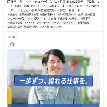
仕事内容 【キャッチコピー】 入社1ヶ月目は時給1500円！ 週2日、1
日3時間～勤務OK✨ 【アピールポイント】 ✅ 9月下旬オープンの新店
舗！ ✅ まかないあり＆交通費支給♪ ✅ 髪型・髪色・ネ...
制服あり
業界未経験者歓迎
扶養内勤務OK
1日4時間以内OK
主婦・主夫歓迎
フリーター歓迎
バイク通勤OK
シフト自由
学生歓迎
転勤なし
経験不問
未経験者歓迎
ネイルOK
ブランクOK
オープニングスタッフ
交通費支給
まかないあり
駅近5分以内
シフト制
ピアスOK
正社員