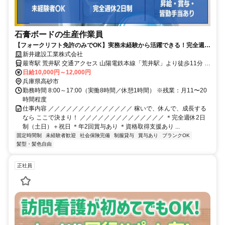
石膏ボードの生産作業員
【フォークリフト免許のみでOK】実務未経験から活躍できる！完全週休
2日制！賞与年2回！インセンあり！
新井建設工業株式会社
最寄駅 荒井駅 交通アクセス 山陽電鉄本線「荒井駅」より徒歩11分 ※
上記は本社の情報です ※実際の勤務地は高砂町向島町にある工場で
日給10,000円～12,000円
兵庫県高砂市
す ※転勤なし
勤務時間 8:00～17:00（実働8時間／休憩1時間） ※残業：月11〜20
時間程度
仕事内容 ／／／／／／／／／／／／／／ 稼いで、休んで、成長する
なら ここで決まり！ ／／／／／／／／／／／／／／ ＊完全週休2日
制（土日）＋祝日 ＊年2回賞与あり ＊資格取得支援あり ...
固定時間制
未経験者歓迎
社会保険完備
制服貸与
賞与あり
ブランクOK
髪型・髪色自由
正社員