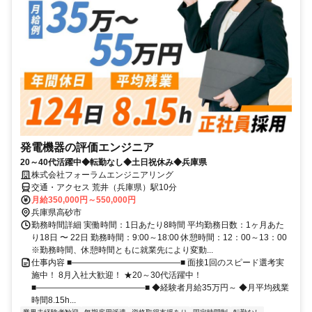
発電機器の評価エンジニア
20～40代活躍中◆転勤なし◆土日祝休み◆兵庫県
株式会社フォーラムエンジニアリング
交通・アクセス 荒井（兵庫県）駅10分
月給350,000円～550,000円
兵庫県高砂市
勤務時間詳細 実働時間：1日あたり8時間 平均勤務日数：1ヶ月あた
り18日 〜 22日 勤務時間：9:00～18:00 休憩時間：12：00～13：00
※勤務時間、休憩時間ともに就業先により変動...
仕事内容 ■―――――――――――――■ 面接1回のスピード選考実
施中！ 8月入社大歓迎！ ★20～30代活躍中！
■―――――――――――――■ ◆経験者月給35万円～ ◆月平均残業
時間8.15h...