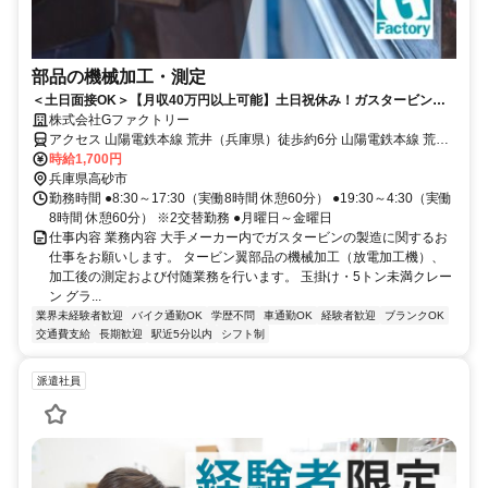
部品の機械加工・測定
＜土日面接OK＞【月収40万円以上可能】土日祝休み！ガスタービン部
品の加工・測定
株式会社Gファクトリー
アクセス 山陽電鉄本線 荒井（兵庫県）徒歩約6分 山陽電鉄本線 荒井
駅より徒歩6分
時給1,700円
兵庫県高砂市
勤務時間 ●8:30～17:30（実働8時間 休憩60分） ●19:30～4:30（実働
8時間 休憩60分） ※2交替勤務 ●月曜日～金曜日
仕事内容 業務内容 大手メーカー内でガスタービンの製造に関するお
仕事をお願いします。 タービン翼部品の機械加工（放電加工機）、
加工後の測定および付随業務を行います。 玉掛け・5トン未満クレー
ン グラ...
業界未経験者歓迎
バイク通勤OK
学歴不問
車通勤OK
経験者歓迎
ブランクOK
交通費支給
長期歓迎
駅近5分以内
シフト制
派遣社員