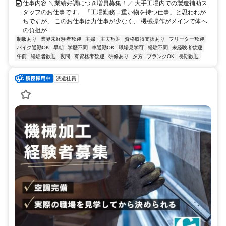
仕事内容 ＼業績好調につき増員募集！／ 大手工場内での製造補助ス
タッフのお仕事です。 「工場勤務＝重い物を持つ仕事」と思われが
ちですが、 このお仕事は力仕事が少なく、 機械操作がメインで体へ
の負担が...
制服あり
業界未経験者歓迎
主婦・主夫歓迎
資格取得支援あり
フリーター歓迎
バイク通勤OK
早朝
学歴不問
車通勤OK
職場見学可
経験不問
未経験者歓迎
午前
経験者歓迎
夜間
有資格者歓迎
研修あり
夕方
ブランクOK
長期歓迎
派遣社員