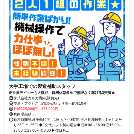
大手工場での製造補助スタッフ
正社員デビューも大歓迎！待機休憩多めで無理なく稼げる3交替★
株式会社カネカ構内(請負先)
交通・アクセス 山電高砂駅より南へ徒歩10分
月給325,000円～375,000円
兵庫県高砂市
勤務時間詳細 実働時間：1日あたり8時間 平均勤務日数：1ヶ月あた
り23日 〜 25日 ◆3交代シフト制の場合◆ ①8:00～16:00 ②16:00～
23:00 ③23:00～翌8:00 ▶③は月...