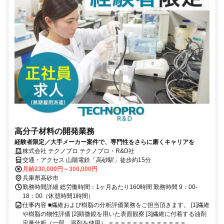
高分子材料の開発業務
経験者限定／大手メーカー案件で、専門性をさらに磨くキャリアを
株式会社 テクノプロ テクノプロ・R&D社
交通・アクセス 山陽電鉄「高砂駅」徒歩約15分
月給230,000円～300,000円
兵庫県高砂市
勤務時間詳細 総労働時間：1ヶ月あたり160時間 勤務時間 9：00-
18：00（休憩時間1時間）
仕事内容 ■繊維および樹脂の分析評価業務をご担当頂きます。 [1]繊維
や樹脂の物性評価 [2]顕微鏡を用いた表面観察 [3]繊維に付着する油剤
定量分析（一部、溶剤を使用） ＝＝＝＝＝＝＝＝＝＝＝＝＝...