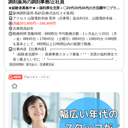
調剤薬局の調剤事務/正社員
★経験者募集中★＜福利厚生充実＞〇20代30代40代の方活躍中〇ブラン
クOK★人気の大手薬局事務求人★
阪神調剤薬局 高砂店(株式会社スギ薬局)
アクセス 山陽電鉄本線 荒井（兵庫県）徒歩約3分、山陽電鉄本線 高
砂（兵庫県）徒歩約13分、山陽電鉄本線 伊保徒歩約19分
月給203,400円～248,400円
兵庫県高砂市
勤務時間 実働時間：8時間/日 平均勤務日数：1ヶ月あたり20日 （月
～金）8時45分～17時45分 （土曜日）8時45分～10時45分 ※8時間
を基本として、4時間以上12時間以内の範囲で勤務...
仕事内容 【仕事内容】 ┏━━━━━━━━━━━━━━━━━━┓
*〈経験者活躍中・〉医療事務スタッフ募集！* *・充実の福利厚生で
長く働きたい方に・* ┗━━━━━━━━━━━━━━━━━━┛...
固定時間制
賞与あり
交通費支給
アルバイト・パート