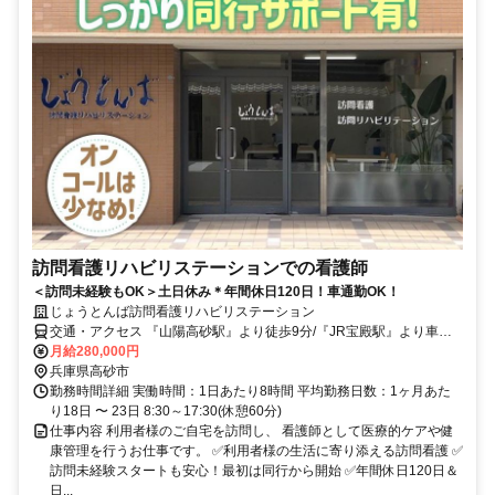
訪問看護リハビリステーションでの看護師
＜訪問未経験もOK＞土日休み＊年間休日120日！車通勤OK！
じょうとんば訪問看護リハビリステーション
交通・アクセス 『山陽高砂駅』より徒歩9分/『JR宝殿駅』より車で
13分/加古川駅より車で15分
月給280,000円
兵庫県高砂市
勤務時間詳細 実働時間：1日あたり8時間 平均勤務日数：1ヶ月あた
り18日 〜 23日 8:30～17:30(休憩60分)
仕事内容 利用者様のご自宅を訪問し、 看護師として医療的ケアや健
康管理を行うお仕事です。 ✅利用者様の生活に寄り添える訪問看護 ✅
訪問未経験スタートも安心！最初は同行から開始 ✅年間休日120日＆
日...