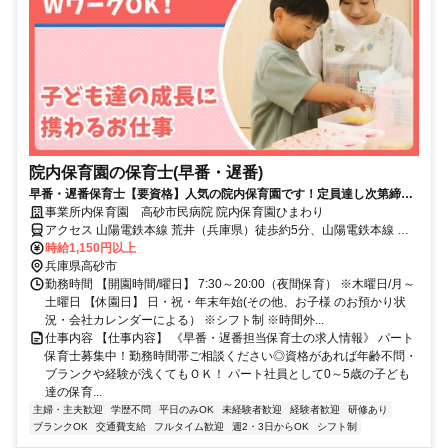
院内保育園の保育士(早番・遅番)
早番・遅番保育士【要資格】人気の院内保育園です！定員達し次第締め
切りますのでお早めにご応募ください
事業所内保育園 高砂市民病院 院内保育園ひまわり
アクセス 山陽電鉄本線 荒井（兵庫県）徒歩約5分、山陽電鉄本線 高
砂（兵庫県）徒歩約13分、山陽電鉄本線 伊保徒歩約21分
時給1,150円以上
兵庫県高砂市
勤務時間 【開園時間/曜日】 7:30～20:00（夜間保育） ※木曜日/月～
土曜日 【休園日】 日・祝・年末年始(その他、お子様 のお預かり状
況・会社カレンダーによる） ※シフト制 ※時間外...
仕事内容 【仕事内容】 《早番・遅番担当保育士の求人情報》 パート
保育士募集中！勤務時間帯ご相談ください◎資格があれば年齢不問・
ブランクや経験が浅くてもＯＫ！ パート社員として0～5歳の子ども
達の保育...
主婦・主夫歓迎
学歴不問
平日のみOK
未経験者歓迎
経験者歓迎
研修あり
ブランクOK
交通費支給
フルタイム歓迎
週2・3日からOK
シフト制