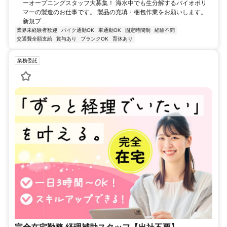
ーオープニングスタッフ大募集！ 海水中でも生分解するバイオポリ
マーの製造のお仕事です。 製品の充填・梱包作業をお願いします。
新規プ...
業界未経験者歓迎
バイク通勤OK
車通勤OK
固定時間制
経験不問
交通費全額支給
賞与あり
ブランクOK
育休あり
業務委託