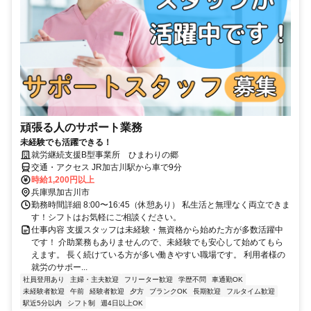
頑張る人のサポート業務
未経験でも活躍できる！
就労継続支援B型事業所 ひまわりの郷
交通・アクセス JR加古川駅から車で9分
時給1,200円以上
兵庫県加古川市
勤務時間詳細 8:00〜16:45（休憩あり） 私生活と無理なく両立できま
す！シフトはお気軽にご相談ください。
仕事内容 支援スタッフは未経験・無資格から始めた方が多数活躍中
です！ 介助業務もありませんので、未経験でも安心して始めてもら
えます。 長く続けている方が多い働きやすい職場です。 利用者様の
就労のサポー...
社員登用あり
主婦・主夫歓迎
フリーター歓迎
学歴不問
車通勤OK
未経験者歓迎
午前
経験者歓迎
夕方
ブランクOK
長期歓迎
フルタイム歓迎
駅近5分以内
シフト制
週4日以上OK