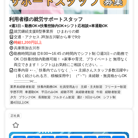
利用者様の就労サポートスタッフ
⭐週3日～勤務OK⭐扶養控除内OK⭐シフト応相談⭐車通勤OK
就労継続支援B型事業所 ひまわりの郷
交通・アクセス JR加古川駅から車で9分
時給1,200円以上
兵庫県加古川市
勤務時間詳細 ⏰8:00〜16:45 の時間内でシフト制 ◎週3日～の勤務で
OK ◎扶養控除内勤務可能！ ⭐家事や育児、プライベートと 無理なく
両立できます！ シフトはお気軽にご相談ください。...
仕事内容 ⋆⋅ ˗ˏˋ 扶養内でムリなく ˎˊ˗ ⋅⋆ 主婦さんスタッフ多数活躍中♪
［長く続けられる方、積極採用中］ （*ˊᵕˋ*）未経験・無資格からOK
:::::::::::::::::୨୧:...
業界未経験者歓迎
扶養内勤務OK
社員登用あり
主婦・主夫歓迎
フリーター歓迎
学歴不問
車通勤OK
平日のみOK
経験不問
未経験者歓迎
午前
経験者歓迎
夕方
ブランクOK
長期歓迎
フルタイム歓迎
週2・3日からOK
シフト制
週4日以上OK
正社員