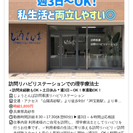
訪問リハビリステーションでの理学療法士
＜訪問未経験もOK＞土日休み＊週3日～OK！車通勤OK！
じょうとんば訪問看護リハビリステーション
交通・アクセス 『山陽高砂駅』より徒歩9分/『JR宝殿駅』より車で
13分/加古川駅より車で15分
時給1,800円
兵庫県高砂市
勤務時間詳細 8:30～17:30(休憩60分) ▶週3日～＆時間は応相談
仕事内容 利用者様のご自宅を訪問し、 理学療法士としてリハビリを
行うお仕事です。 ✅利用者様の生活に寄り添える訪問リハビリ ✅訪問