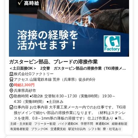
ガスタービン部品、ブレードの溶接作業
＜土日面接OK＞ 2交替 ガスタービン部品の溶接作業（TIG溶接メイ
ン）
株式会社Gファクトリー
アクセス 山陽電鉄本線 荒井（兵庫県）徒歩約6分
時給2,300円
兵庫県高砂市
勤務時間 ●5勤2休 交替制 8:30～17:30（実働8時間） 19:30～
4:30（実働8時間） ●土日休み
仕事内容 お仕事内容 大手重工業メーカー内でのお仕事です。 TIG溶
接がメインで細かい部品の溶接作業になります。 （材料はステンレ
スを使用、0.8～1mm厚の薄板の溶接です） 仕上げ作業あり ★TI...
主婦・主夫歓迎
フリーター歓迎
バイク通勤OK
学歴不問
車通勤OK
経験者歓迎
有資格者歓迎
ブランクOK
交通費支給
駅近5分以内
シフト制
寮・社宅あり