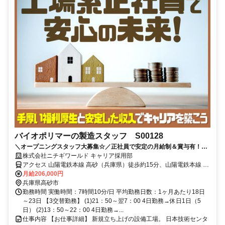
バイオポリマーの製造スタッフ S00128
＼オープニングスタッフ大募集☆／正社員で安定の月給制＆賞与有！工
場勤務が初めての方もOK◎男性活躍中
株式会社ニチギワールド キャリア採用部
アクセス 山陽電鉄本線 高砂（兵庫県）徒歩約15分、山陽電鉄本線 荒
井（兵庫県）徒歩約26分、山陽電鉄本線 尾上の松徒歩約35分 山陽高
月給206,000円
砂駅より徒歩約10分◆車・バイク・自転車通勤OK
兵庫県高砂市
勤務時間 実働時間：7時間10分/日 平均勤務日数：1ヶ月あたり18日
～23日 【3交替勤務】 (1)21：50～翌7：00 4日勤務→休日1日（5
日） (2)13：50～22：00 4日勤務→...
仕事内容 【お仕事詳細】 新規立ち上げの設備工場。 日本技術センタ