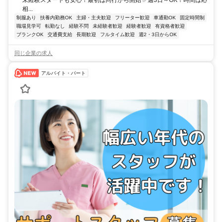
未経験スタートも安心！最初は同行から開始 ✅週3日～OK！時間は応
相...
制服あり
扶養内勤務OK
主婦・主夫歓迎
フリーター歓迎
車通勤OK
固定時間制
職場見学可
転勤なし
経験不問
未経験者歓迎
経験者歓迎
有資格者歓迎
ブランクOK
交通費支給
長期歓迎
フルタイム歓迎
週2・3日からOK
同じ企業の求人
アルバイト・パート