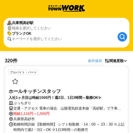
兵庫県
高砂駅
職種を選択してください
ブランクOK
キーワードを選択してください
320件
条件保存
関連度順
アルバイト・パート
ホールキッチンスタッフ
入社1ヶ月目は時給1500円！週2日、1日3時間～勤務OK✨
ぶっちぎり
交通・アクセス 電車の場合、山陽電気鉄道本線「高砂駅」で下車す
ぐです。車の場合は加古川バイパス「加古川西IC」から南へ約15分で
時給1,116円～1,500円
す。
兵庫県高砂市
勤務時間詳細 【勤務時間】 シフト制勤務 ・14：00 ～ 23：30 ※上記
時間内で週2・3日～OK ※1日3時間～の勤務可