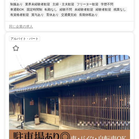
制服あり
業界未経験者歓迎
主婦・主夫歓迎
フリーター歓迎
学歴不問
車通勤OK
固定時間制
転勤なし
経験不問
未経験者歓迎
経験者歓迎
残業なし
有資格者歓迎
賞与あり
育休あり
交通費支給
長期休暇あり
同じ企業の求人
アルバイト・パート