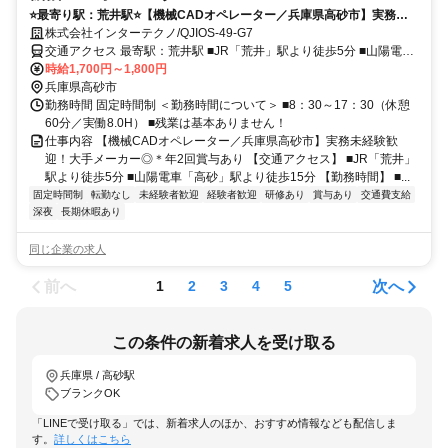
⭐️最寄り駅：荒井駅⭐️【機械CADオペレーター／兵庫県高砂市】実務未
経験歓迎！大手メーカー◎＊年2回賞与あり
株式会社インターテクノ/QJIOS-49-G7
交通アクセス 最寄駅：荒井駅 ■JR「荒井」駅より徒歩5分 ■山陽電車
「高砂」駅より徒歩15分
時給1,700円～1,800円
兵庫県高砂市
勤務時間 固定時間制 ＜勤務時間について＞ ■8：30～17：30（休憩
60分／実働8.0H） ■残業は基本ありません！
仕事内容 【機械CADオペレーター／兵庫県高砂市】実務未経験歓
迎！大手メーカー◎＊年2回賞与あり 【交通アクセス】 ■JR「荒井」
駅より徒歩5分 ■山陽電車「高砂」駅より徒歩15分 【勤務時間】 ■...
固定時間制
転勤なし
未経験者歓迎
経験者歓迎
研修あり
賞与あり
交通費支給
深夜
長期休暇あり
同じ企業の求人
前へ
次へ
1
2
3
4
5
この条件の新着求人を受け取る
兵庫県 / 高砂駅
ブランクOK
「LINEで受け取る」では、新着求人のほか、おすすめ情報なども配信しま
す。
詳しくはこちら