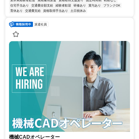
業界未経験者歓迎
無期雇用派遣
資格取得支援あり
固定時間制
転勤なし
住宅手当あり
交通費全額支給
経験者歓迎
研修あり
賞与あり
ブランクOK
育休あり
交通費支給
資格取得手当あり
土日祝休み
派遣社員
機械CADオペレーター