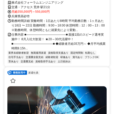
株式会社フォーラムエンジニアリング
交通・アクセス 荒井 駅21分
月給350,000円～550,000円
兵庫県高砂市
勤務時間詳細 実働時間：1日あたり8時間 平均勤務日数：1ヶ月あた
り18日 〜 22日 勤務時間：9:00～18:00 休憩時間：12：00～13：00
※勤務時間、休憩時間ともに就業先により変動...
仕事内容 ■―――――――――――――■ 面接1回のスピード選考実
施中！ 8月入社大歓迎！ ★20～30代活躍中！
■―――――――――――――■ ◆経験者月給35万円～ ◆月平均残業
時間8.15h...
業界未経験者歓迎
無期雇用派遣
資格取得支援あり
固定時間制
転勤なし
住宅手当あり
交通費全額支給
経験者歓迎
研修あり
賞与あり
ブランクOK
育休あり
交通費支給
資格取得手当あり
土日祝休み
派遣社員