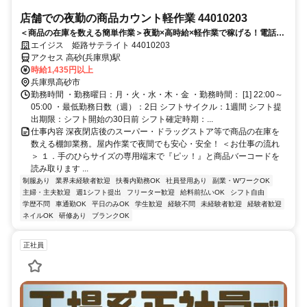
店舗での夜勤の商品カウント軽作業 44010203
＜商品の在庫を数える簡単作業＞夜勤×高時給×軽作業で稼げる！電話面
接で来社＆履歴書不要！
エイジス 姫路サテライト 44010203
アクセス 高砂(兵庫県)駅
時給1,435円以上
兵庫県高砂市
勤務時間 ・勤務曜日：月・火・水・木・金 ・勤務時間： [1] 22:00～
05:00 ・最低勤務日数（週）：2日 シフトサイクル：1週間 シフト提
出期限：シフト開始の30日前 シフト確定時期：...
仕事内容 深夜閉店後のスーパー・ドラッグストア等で商品の在庫を
数える棚卸業務。屋内作業で夜間でも安心・安全！ ＜お仕事の流れ
＞ １．手のひらサイズの専用端末で『ピッ！』と商品バーコードを
読み取ります ...
制服あり
業界未経験者歓迎
扶養内勤務OK
社員登用あり
副業・WワークOK
主婦・主夫歓迎
週1シフト提出
フリーター歓迎
給料前払いOK
シフト自由
学歴不問
車通勤OK
平日のみOK
学生歓迎
経験不問
未経験者歓迎
経験者歓迎
ネイルOK
研修あり
ブランクOK
正社員