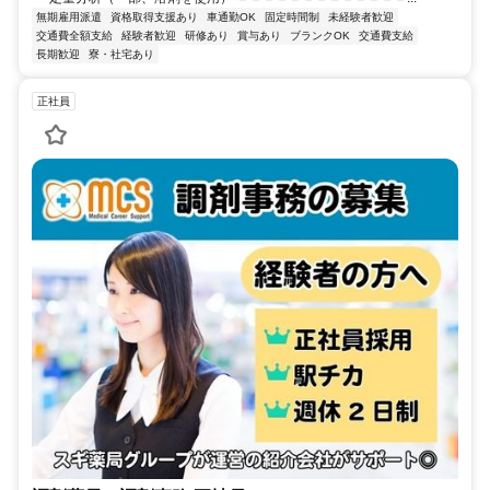
無期雇用派遣
資格取得支援あり
車通勤OK
固定時間制
未経験者歓迎
交通費全額支給
経験者歓迎
研修あり
賞与あり
ブランクOK
交通費支給
長期歓迎
寮・社宅あり
正社員