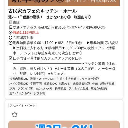
古民家カフェのキッチン・ホール
週2～3日程度の勤務！ まかないあり◎ 制服あり◎
古陰
交通・アクセス 高砂駅から徒歩5分◎ 車/バイク/自転車OK◎
時給1,116円以上
兵庫県高砂市
勤務時間詳細 9:00～17:00 ▶週2、3日の勤務！ ▶勤務時間 応相談◎
▶土日祝に入れる方 ★積極採用★ ＼20～30代の女性スタッフ活躍
中！／ シフトは希望を考慮して決定します◎
仕事内容 ✅具体的なカフェスタッフのお仕事
―――――――――――――――――――― ●キッチン業務（仕込
み、調理、盛り付けなど） ●ホール業務（席のご案内、オーダー取
り、配膳、レジ対応） ●カフェメ...
扶養内勤務OK
副業・WワークOK
主婦・主夫歓迎
フリーター歓迎
バイク通勤OK
学歴不問
車通勤OK
転勤なし
未経験者歓迎
午前
経験者歓迎
夕方
ブランクOK
まかないあり
長期歓迎
フルタイム歓迎
駅近5分以内
週2・3日からOK
シフト制
アルバイト・パート