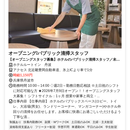
オープニング/パブリック清掃スタッフ
【オープニングスタッフ募集】ホテルのパブリック清掃スタッフ／未経
験歓迎！主婦(夫)さん活躍中
ホテルルートイン 丹波
アクセス 北近畿豊岡自動車道、氷上ICより車で1分
時給1,150円
兵庫県丹波市
勤務時間 10:00～14:00 ◇週2日～勤務日数応相談 ※土日祝のシフト
に対応可能な方 ★2026年7月9日オープン！！オープニングスタッフ
大募集！ シフトサイクル：1ヶ月 授業や家事と両立・...
仕事内容 【仕事内容】 ホテルのパブリックスペース(ロビー、トイ
レ、大浴場(男女)、ランドリーコーナー、マンガコーナー)やホテル外
回りの清掃をお任せします。お客様に快適にお過ごしいただけるよう
丁寧な清...
制服あり
扶養内勤務OK
副業・WワークOK
土日祝のみOK
主婦・主夫歓迎
資格取得支援あり
フリーター歓迎
学歴不問
車通勤OK
平日のみOK
学生歓迎