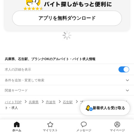
アプリを無料ダウンロード
兵庫県、石生駅、ブランクOKのアルバイト・バイト求人情報
求人の詳細を表示
条件を追加・変更して検索
市区町村を追加・変更
関連キーワード
完全在宅ワーク 全国
シール貼り 在宅
現在地周辺
ガチャガチャ
犬カフェ
兵庫県
駅を追加・変更
バイトTOP
兵庫県
丹波市
石生駅
ブランクOKのアルバイト・バイ
兵庫県
すべて
ト・求人
新着求人を受け取る
神戸市
すべて
職種を追加・変更
JR神戸線(大阪～神戸)
東灘区
灘区
兵庫区
長田区
須磨区
垂水区
北区
中央区
西区
尼崎駅
立花駅
甲子園口駅
西宮駅
さくら夙川駅
芦屋駅
甲南山手駅
摂津本山駅
住吉駅
飲食・フードサービス
姫路市
尼崎市
明石市
西宮市
洲本市
芦屋市
伊丹市
相生市
豊岡市
加古川市
赤穂市
特徴を追加・変更
六甲道駅
摩耶駅
灘駅
三ノ宮駅
元町駅
神戸駅
飲食・フードサービス
すべて
ヘルプ・お問い合わせ
サイトマップ
利用規約・プライバシーポリシー
西脇市
宝塚市
三木市
高砂市
川西市
小野市
三田市
加西市
丹波篠山市
養父市
ホールスタッフ
キッチンスタッフ
皿洗い・洗い場
精肉・鮮魚加工
給食調理
人気
[企業]求人広告の掲載相談
JR神戸線(神戸～姫路)
ホーム
マイリスト
メッセージ
マイページ
丹波市
南あわじ市
朝来市
淡路市
宍粟市
加東市
たつの市
川辺郡
多可郡
加古郡
雇用形態を追加・変更
パン屋（ベーカリー）
フードカウンター販売員
バー（BAR）・バーテンダー
日払いOK
高校生歓迎
学生歓迎
深夜の仕事
髪型・髪色自由
ひげOK
ネイルOK