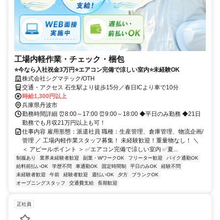
工場内軽作業・チェック・梱包
⭐今なら入社祝金3万円⭐エアコン完備で涼しい室内⭐未経験OK
株式会社シグマテック/OTH
交通・アクセス 石生駅より徒歩15分／春日ICより車で10分
時給1,300円以上
兵庫県丹波市
勤務時間詳細 ⏰8:00～17:00 ⏰9:00～18:00 ◆平日のみ勤務 ◆21日
勤務でも月収21万円以上も可！
仕事内容 雇用形態：派遣社員 職種：生産管理、倉庫管理、物流企画/
管理 ／ 工場内軽作業スタッフ募集！ 未経験歓迎！重量物なし！ ＼
＜ アピールポイント ＞ ✅エアコン完備で涼しい室内 ✅夏...
制服あり
業界未経験者歓迎
副業・WワークOK
フリーター歓迎
バイク通勤OK
給料前払いOK
学歴不問
車通勤OK
固定時間制
平日のみOK
経験不問
未経験者歓迎
午前
経験者歓迎
週払いOK
夕方
ブランクOK
オープニングスタッフ
交通費支給
長期歓迎
正社員