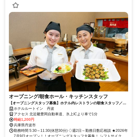
オープニング/朝食ホール・キッチンスタッフ
【オープニングスタッフ募集】ホテル内レストランの朝食スタッフ／飲
食未経験歓迎！主婦(夫)さん活躍中
ホテルルートイン 丹波
アクセス 北近畿豊岡自動車道、氷上ICより車で1分
時給1,200円
兵庫県丹波市
勤務時間 5:30～11:30(休憩30分) ◇週2日～勤務日数応相談 ★2026年
7月9日オープン！！オープニングスタッフ大募集！ シフトサイク