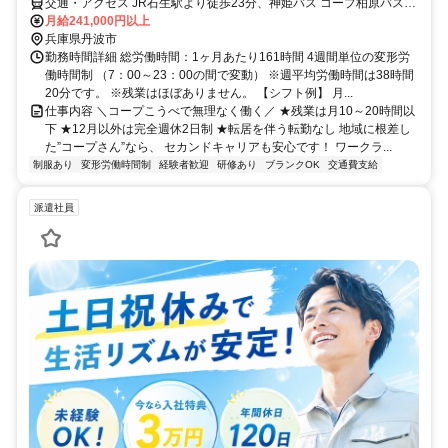
交通・アクセス JR石生駅より徒歩23分、神姫バス コープ柏原バス停
より徒歩3分
月給241,000円以上
兵庫県丹波市
勤務時間詳細 総労働時間：1ヶ月あたり161時間 4週間単位の変形労
働時間制 （7：00～23：00の間で変動） ※週平均労働時間は38時間
20分です。 ※残業はほぼありません。 【シフト例】 月...
仕事内容 ＼コープこうべで無理なく働く／ ★残業は月10～20時間以
下 ★12月以外は完全週休2日制 ★転居を伴う転勤なし 地域に根差し
た”コープさん”なら、 セカンドキャリアも安心です！ ワークラ...
制服あり
変形労働時間制
経験者歓迎
研修あり
ブランクOK
交通費支給
派遣社員