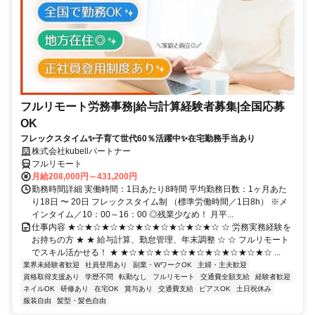
フルリモート労務事務|給与計算経験者募集|全国応募
OK
フレックスタイム✨子育て世代60％活躍中✨在宅勤務手当あり
株式会社kubellパートナー
フルリモート
月給208,000円～431,200円
勤務時間詳細 実働時間：1日あたり8時間 平均勤務日数：1ヶ月あた
り18日 〜 20日 フレックスタイム制 （標準労働時間／1日8h） ※メ
インタイム／10：00～16：00 ◎残業少なめ！ 月平...
仕事内容 ★☆★☆★☆★☆★☆★☆★☆★☆★☆ ☆ 労務実務経験を
お持ちの方 ★ ★ 給与計算、勤怠管理、年末調整 ☆ ☆ フルリモート
でスキル活かせる！ ★ ★☆★☆★☆★☆★☆★☆★☆★☆★☆ ...
業界未経験者歓迎
社員登用あり
副業・WワークOK
主婦・主夫歓迎
資格取得支援あり
学歴不問
転勤なし
フルリモート
交通費全額支給
経験者歓迎
ネイルOK
研修あり
在宅OK
賞与あり
交通費支給
ピアスOK
土日祝休み
服装自由
髪型・髪色自由