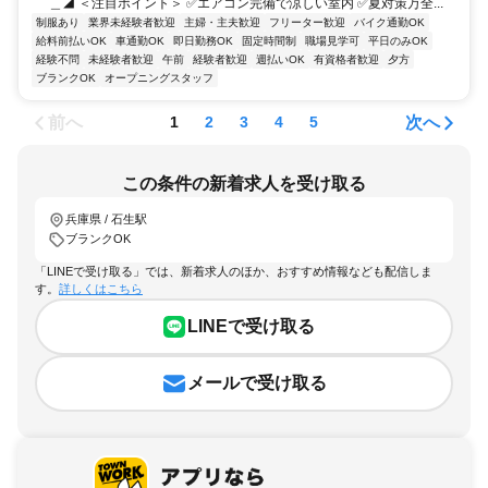
＿◢ ＜注目ポイント＞ ✅エアコン完備で涼しい室内 ✅夏対策万全...
制服あり
業界未経験者歓迎
主婦・主夫歓迎
フリーター歓迎
バイク通勤OK
給料前払いOK
車通勤OK
即日勤務OK
固定時間制
職場見学可
平日のみOK
経験不問
未経験者歓迎
午前
経験者歓迎
週払いOK
有資格者歓迎
夕方
ブランクOK
オープニングスタッフ
前へ
次へ
1
2
3
4
5
この条件の新着求人を受け取る
兵庫県 / 石生駅
ブランクOK
「LINEで受け取る」では、新着求人のほか、おすすめ情報なども配信しま
す。
詳しくはこちら
LINEで受け取る
メールで受け取る