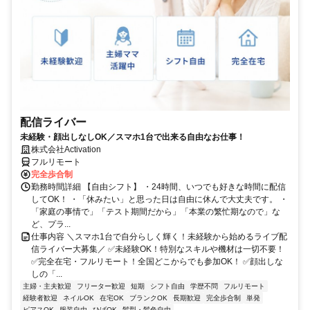
配信ライバー
未経験・顔出しなしOK／スマホ1台で出来る自由なお仕事！
株式会社Activation
フルリモート
完全歩合制
勤務時間詳細 【自由シフト】 ・24時間、いつでも好きな時間に配信
してOK！ ・「休みたい」と思った日は自由に休んで大丈夫です。 ・
「家庭の事情で」「テスト期間だから」「本業の繁忙期なので」な
ど、プラ...
仕事内容 ＼スマホ1台で自分らしく輝く！未経験から始めるライブ配
信ライバー大募集／ ✅未経験OK！特別なスキルや機材は一切不要！
✅完全在宅・フルリモート！全国どこからでも参加OK！ ✅顔出しな
しの「...
主婦・主夫歓迎
フリーター歓迎
短期
シフト自由
学歴不問
フルリモート
経験者歓迎
ネイルOK
在宅OK
ブランクOK
長期歓迎
完全歩合制
単発
ピアスOK
服装自由
ひげOK
髪型・髪色自由