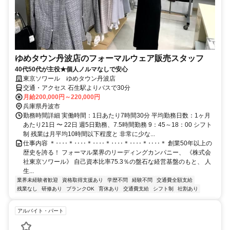
ゆめタウン丹波店のフォーマルウェア販売スタッフ
40代50代が主役★個人ノルマなしで安心
東京ソワール ゆめタウン丹波店
交通・アクセス 石生駅よりバスで30分
月給200,000円～220,000円
兵庫県丹波市
勤務時間詳細 実働時間：1日あたり7時間30分 平均勤務日数：1ヶ月
あたり21日 〜 22日 週5日勤務、7.5時間勤務 9：45～18：00 シフト
制 残業は月平均10時間以下程度と 非常に少な...
仕事内容 ＊‥‥＊‥‥＊‥‥＊‥‥＊‥‥＊‥‥＊ 創業50年以上の
歴史を誇る！ フォーマル業界のリーディングカンパニー、 《株式会
社東京ソワール》 自己資本比率75.3％の盤石な経営基盤のもと、 人
生...
業界未経験者歓迎
資格取得支援あり
学歴不問
経験不問
交通費全額支給
残業なし
研修あり
ブランクOK
育休あり
交通費支給
シフト制
社割あり
アルバイト・パート