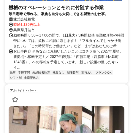
機械のオペレーションとそれに付随する作業
毎日定時で帰れる。家族も自分も大切にできる製造のお仕事。
株式会社福電
時給1,130円以上
兵庫県丹波市
勤務時間 8:30～17:00の間で、1日最大7.5時間勤務 ※勤務形態や時間
帯については、柔軟に相談に応じます！ 「フルタイムでしっかり働
きたい」「この時間帯だけ働きたい」など、まずはあなたのご希...
お仕事内容 ※あなたにお願いしたいことはコチラ※ ＼2027年夏頃、
新拠点へ移転予定！／ 2027年夏頃に「西脇工場（西脇市上比延町
1348番）」への移転を予定しています。 新しい設備の整ったキレ
イ...
急募
学歴不問
未経験者歓迎
残業なし
制服貸与
賞与あり
ブランクOK
シフト制
土日祝休み
アルバイト・パート