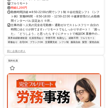
フルリモート
時給1,200円
勤務時間詳細 ⏩8:50-22:00の間でシフト制 ※会社指定シフト 《シフ
ト例》実働8時間 ・8:50-18:00 ・12:50-22:00 ※健康管理のため勤務
間インターバル 設定あり ※所...
仕事内容 ✨人気の完全在宅勤務✨ 通勤ゼロでストレスフリー 自分の
時間にゆとりが持てます♪ ✅リモートでもしっかりサポート！ 「困っ
た」「どうしよう」と思ったら すぐにチャットで相談OK 業務中の...
業界未経験者歓迎
社員登用あり
学歴不問
転勤なし
経験不問
フルリモート
研修あり
在宅OK
ブランクOK
交通費支給
シフト制
服装自由
髪型・髪色自由
同じ企業の求人
契約社員