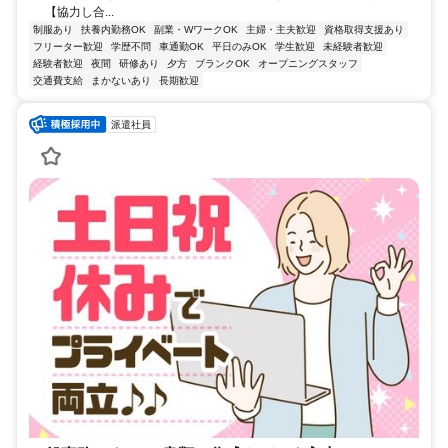
【協力し合...
制服あり
扶養内勤務OK
副業・WワークOK
主婦・主夫歓迎
資格取得支援あり
フリーター歓迎
学歴不問
車通勤OK
平日のみOK
学生歓迎
未経験者歓迎
経験者歓迎
夜間
研修あり
夕方
ブランクOK
オープニングスタッフ
交通費支給
まかないあり
長期歓迎
派遣社員