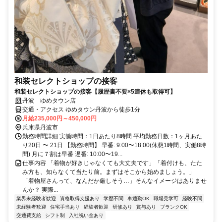
和装セレクトショップの接客
和装セレクトショップの接客【履歴書不要×5連休も取得可】
丹波 ゆめタウン店
交通・アクセス ゆめタウン丹波から徒歩1分
月給235,000円～450,000円
兵庫県丹波市
勤務時間詳細 実働時間：1日あたり8時間 平均勤務日数：1ヶ月あた
り20日 〜 21日 【勤務時間】 早番: 9:00〜18:00(休憩1時間、実働8時
間) 月に７割は早番 遅番: 10:00〜19...
仕事内容 「着物が好きじゃなくても大丈夫です」「着付けも、たた
み方も、知らなくて当たり前。まずはそこから始めましょう。」
「着物屋さんって、なんだか厳しそう…」そんなイメージはありませ
んか？ 実際...
業界未経験者歓迎
資格取得支援あり
学歴不問
車通勤OK
職場見学可
経験不問
未経験者歓迎
住宅手当あり
経験者歓迎
研修あり
賞与あり
ブランクOK
交通費支給
シフト制
入社祝い金あり