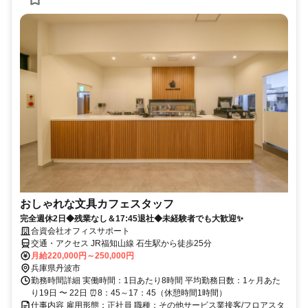
おしゃれな文具カフェスタッフ
完全週休2日◆残業なし＆17:45退社◆未経験者でも大歓迎✨
合資会社オフィスサポート
交通・アクセス JR福知山線 石生駅から徒歩25分
月給220,000円～250,000円
兵庫県丹波市
勤務時間詳細 実働時間：1日あたり8時間 平均勤務日数：1ヶ月あた
り19日 〜 22日 ⏰8：45～17：45（休憩時間1時間）
仕事内容 雇用形態：正社員 職種：その他サービス業接客/フロアスタ