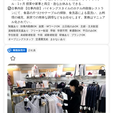
ル：1ヶ月 授業や家事と両立・急なお休みも できる...
仕事内容 【仕事内容】 バイキングスタイルのホテル内朝食レストラ
ンにて、食器の片づけやテーブルの掃除、食洗器による皿洗い、お料
理の補充、厨房での簡単な調理などをお任せします。業務はマニュア
ル化されてい...
制服あり
扶養内勤務OK
副業・WワークOK
土日祝のみOK
主婦・主夫歓迎
資格取得支援あり
フリーター歓迎
早朝
学歴不問
車通勤OK
平日のみOK
学生歓迎
未経験者歓迎
午前
経験者歓迎
研修あり
ブランクOK
オープニングスタッフ
交通費支給
まかないあり
正社員