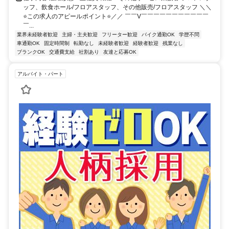
ッフ、飲食ホール/フロアスタッフ、その他販売/フロアスタッフ ＼＼
⭐この求人のアピールポイント⭐／／ ￣￣V￣￣￣￣￣￣￣￣￣￣￣
￣...
業界未経験者歓迎
主婦・主夫歓迎
フリーター歓迎
バイク通勤OK
学歴不問
車通勤OK
固定時間制
転勤なし
未経験者歓迎
経験者歓迎
残業なし
ブランクOK
交通費支給
社割あり
友達と応募OK
アルバイト・パート