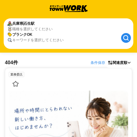
兵庫県
石生駅
職種を選択してください
ブランクOK
キーワードを選択してください
404件
条件保存
関連度順
業務委託