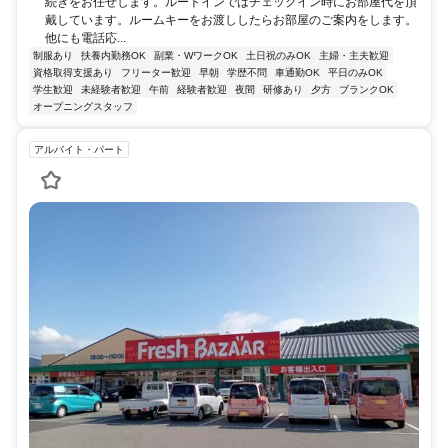
続きをお任せします。ルートインではチェックイン時にお部屋代を頂
戴しています。ルームキーをお渡ししたらお部屋のご案内をします。
他にも電話応...
制服あり
扶養内勤務OK
副業・WワークOK
土日祝のみOK
主婦・主夫歓迎
資格取得支援あり
フリーター歓迎
早朝
学歴不問
車通勤OK
平日のみOK
学生歓迎
未経験者歓迎
午前
経験者歓迎
夜間
研修あり
夕方
ブランクOK
オープニングスタッフ
アルバイト・パート