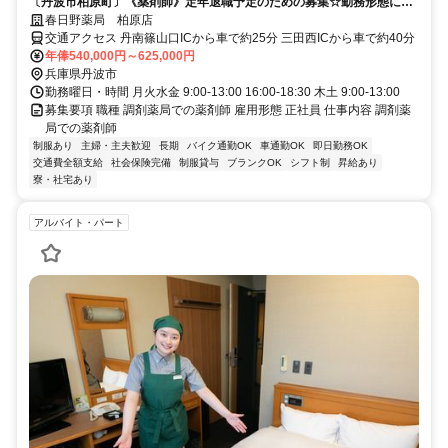
〔丹波市柏原町〕《薬剤師》定年退職予定のための募集☆勤務形態によ
り最高月収可能☆借り上げ住宅応相談
春日野薬局 柏原店
交通アクセス 丹南篠山口ICから車で約25分 三田西ICから車で約40分
年俸540,000円～625,000円
兵庫県丹波市
勤務曜日・時間 月火水金 9:00-13:00 16:00-18:30 木土 9:00-13:00
募集要項 職種 調剤薬局での薬剤師 雇用形態 正社員 仕事内容 調剤薬
局での薬剤師
制服あり
主婦・主夫歓迎
長期
バイク通勤OK
車通勤OK
即日勤務OK
交通費全額支給
社会保険完備
制服貸与
ブランクOK
シフト制
昇給あり
寮・社宅あり
アルバイト・パート