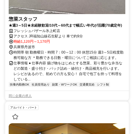
惣菜スタッフ
★週3～5日★未経験歓迎/10代～60代まで幅広い年代が活躍(70歳定年)
フレッシュバザール氷上町店
アクセス JR福知山線石生駅より 車で約9分
時給1,120円～1,170円
兵庫県丹波市
時間帯 朝 勤務曜日・時間 7：00～12：00 休憩15分 週3～5日程度勤
務可能な方 ＊勤務できる日数・曜日についてご相談に応じます。
仕事情報 ● 仕事内容 揚げ物をはじめとする惣菜、彩り豊かな弁当な
どの製造・盛り付け・パック詰め・値付け・商品補充を行います。
レシピがあるので、初めての方も安心！ 自宅で包丁を持って料理を
している...
扶養内勤務OK
社員登用あり
副業・WワークOK
交通費支給
シフト制
同じ企業の求人
アルバイト・パート