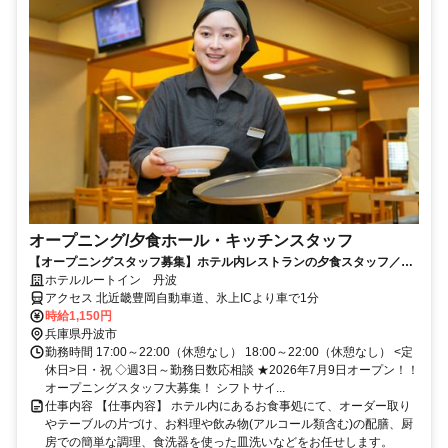
オープニング/夕食ホール・キッチンスタッフ
【オープニングスタッフ募集】ホテル内レストランの夕食スタッフ／飲
食未経験歓迎！学生・主婦活躍中
ホテルルートイン 丹波
アクセス 北近畿豊岡自動車道、氷上ICより車で1分
時給1,150円
兵庫県丹波市
勤務時間 17:00～22:00（休憩なし） 18:00～22:00（休憩なし） <定
休日>日・祝 ◇週3日～勤務日数応相談 ★2026年7月9日オープン！！
オープニングスタッフ大募集！ シフトサイ...
仕事内容 【仕事内容】 ホテル内にあるお食事処にて、オーダー取り
やテーブルの片づけ、お料理や飲み物(アルコール類含む)の配膳、厨
房での簡単な調理、食洗器を使った皿洗いなどをお任せします。