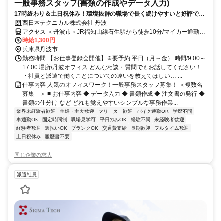
一般事務スタッフ(書類の作成やデータ入力)
17時終わり＆土日祝休み！環境抜群の職場で長く続けやすいと好評で
す！
西日本テクニカル株式会社 丹波
アクセス ＜丹波市＞JR福知山線石生駅から徒歩10分/マイカー通勤
OK
時給1,300円
兵庫県丹波市
勤務時間 【お仕事登録会開催】※要予約 平日（月～金） 時間/9:00～
17:00 場所/丹波オフィス どんな相談・質問でもお話してください！
・社員と派遣で働くことについての違いを教えてほしい… ...
仕事内容 人気のオフィスワーク！一般事務スタッフ募集！ ＜複数名
募集！＞ ■ お仕事内容 ◆ データ入力 ◆ 書類作成 ◆ 注文書の発行 ◆
書類の仕分け など どれも覚えやすいシンプルな事務作業...
業界未経験者歓迎
主婦・主夫歓迎
フリーター歓迎
バイク通勤OK
学歴不問
車通勤OK
固定時間制
職場見学可
平日のみOK
経験不問
未経験者歓迎
経験者歓迎
週払いOK
ブランクOK
交通費支給
長期歓迎
フルタイム歓迎
土日祝休み
履歴書不要
同じ企業の求人
派遣社員