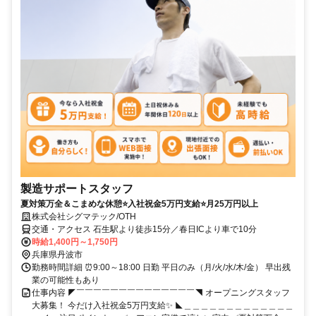
製造サポートスタッフ
夏対策万全＆こまめな休憩⭐入社祝金5万円支給⭐月25万円以上
株式会社シグマテック/OTH
交通・アクセス 石生駅より徒歩15分／春日ICより車で10分
時給1,400円～1,750円
兵庫県丹波市
勤務時間詳細 ⏰9:00～18:00 日勤 平日のみ（月/火/水/木/金） 早出残
業の可能性もあり
仕事内容 ◤￣￣￣￣￣￣￣￣￣￣￣￣￣￣◥ オープニングスタッフ
大募集！ 今だけ入社祝金5万円支給✨ ◣＿＿＿＿＿＿＿＿＿＿＿＿＿