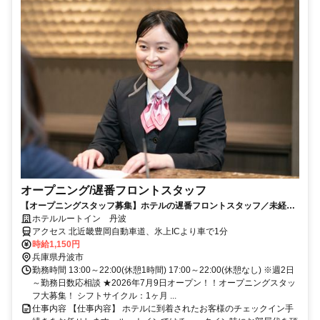
オープニング/遅番フロントスタッフ
【オープニングスタッフ募集】ホテルの遅番フロントスタッフ／未経験
歓迎！働きながら接客スキルも身につく
ホテルルートイン 丹波
アクセス 北近畿豊岡自動車道、氷上ICより車で1分
時給1,150円
兵庫県丹波市
勤務時間 13:00～22:00(休憩1時間) 17:00～22:00(休憩なし) ※週2日
～勤務日数応相談 ★2026年7月9日オープン！！オープニングスタッ
フ大募集！ シフトサイクル：1ヶ月 ...
仕事内容 【仕事内容】 ホテルに到着されたお客様のチェックイン手