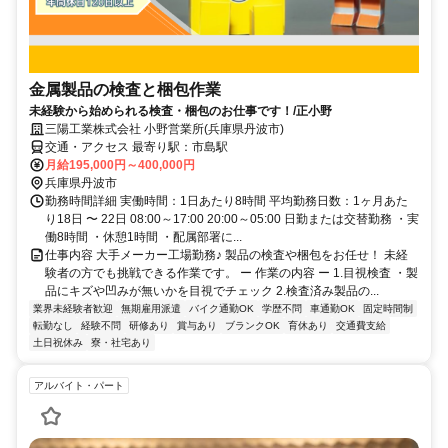
金属製品の検査と梱包作業
未経験から始められる検査・梱包のお仕事です！/正小野
三陽工業株式会社 小野営業所(兵庫県丹波市)
交通・アクセス 最寄り駅：市島駅
月給195,000円～400,000円
兵庫県丹波市
勤務時間詳細 実働時間：1日あたり8時間 平均勤務日数：1ヶ月あた
り18日 〜 22日 08:00～17:00 20:00～05:00 日勤または交替勤務 ・実
働8時間 ・休憩1時間 ・配属部署に...
仕事内容 大手メーカー工場勤務♪ 製品の検査や梱包をお任せ！ 未経
験者の方でも挑戦できる作業です。 ー 作業の内容 ー 1.目視検査 ・製
品にキズや凹みが無いかを目視でチェック 2.検査済み製品の...
業界未経験者歓迎
無期雇用派遣
バイク通勤OK
学歴不問
車通勤OK
固定時間制
転勤なし
経験不問
研修あり
賞与あり
ブランクOK
育休あり
交通費支給
土日祝休み
寮・社宅あり
アルバイト・パート