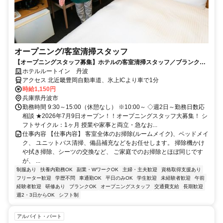
オープニング/客室清掃スタッフ
【オープニングスタッフ募集】ホテルの客室清掃スタッフ／ブランク復
帰・未経験歓迎！主婦(夫)さん活躍中
ホテルルートイン 丹波
アクセス 北近畿豊岡自動車道、氷上ICより車で1分
時給1,150円
兵庫県丹波市
勤務時間 9:30～15:00（休憩なし） ※10:00～ ◇週2日～勤務日数応
相談 ★2026年7月9日オープン！！オープニングスタッフ大募集！ シ
フトサイクル：1ヶ月 授業や家事と両立・急なお...
仕事内容 【仕事内容】 客室全体のお掃除(ルームメイク)、ベッドメイ
ク、 ユニットバス清掃、備品補充などをお任せします。 掃除機かけ
や拭き掃除、シーツの交換など、 ご家庭でのお掃除とほぼ同じです
が、 ...
制服あり
扶養内勤務OK
副業・WワークOK
主婦・主夫歓迎
資格取得支援あり
フリーター歓迎
学歴不問
車通勤OK
平日のみOK
学生歓迎
未経験者歓迎
午前
経験者歓迎
研修あり
ブランクOK
オープニングスタッフ
交通費支給
長期歓迎
週2・3日からOK
シフト制
アルバイト・パート