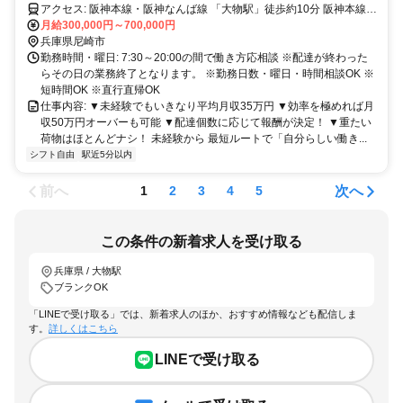
アクセス: 阪神本線・阪神なんば線 「大物駅」徒歩約10分 阪神本線・
月給300,000円～700,000円
阪神なんば線 「尼崎駅」徒歩約12分 ※直行直帰OK ※車通勤OK
兵庫県尼崎市
勤務時間・曜日: 7:30～20:00の間で働き方応相談 ※配達が終わった
らその日の業務終了となります。 ※勤務日数・曜日・時間相談OK ※
短時間OK ※直行直帰OK
仕事内容: ▼未経験でもいきなり平均月収35万円 ▼効率を極めれば月
収50万円オーバーも可能 ▼配達個数に応じて報酬が決定！ ▼重たい
荷物はほとんどナシ！ 未経験から 最短ルートで「自分らしい働き...
シフト自由
駅近5分以内
前へ
次へ
1
2
3
4
5
この条件の新着求人を受け取る
兵庫県 / 大物駅
ブランクOK
「LINEで受け取る」では、新着求人のほか、おすすめ情報なども配信しま
す。
詳しくはこちら
LINEで受け取る