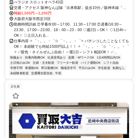
べラジオ スロットオペラ43店
交通・アクセス 阪神なんば線「出来島駅」徒歩10分／阪神本線「大
物駅」徒歩12分／阪神本線「尼崎駅」車10分
時給1,500円～2,200円
大阪府大阪市西淀川区
勤務時間詳細 ⏰早番/9:00～17:00、11:30～17:00 ⏰遅番/16:30～
23:30、17:00～23:00、18：00～23：00 ◇週2日～OK！ ◇1日4h～
OK！ ◇土日入れる...
仕事内容 ✧゜・。。・゜☆゜・。。・゜✧ パチンコしたことなくても
OK！ 未経験でも時給1500円以上！！ ✧゜・。。・゜☆゜・。。・゜
✧ ✅髪色・ネイルぜんぶ自由！ ✅週1日～シフト相談OK！ ✅...
制服あり
扶養内勤務OK
社員登用あり
副業・WワークOK
1日4時間以内OK
土日祝のみOK
主婦・主夫歓迎
フリーター歓迎
バイク通勤OK
シフト自由
学歴不問
車通勤OK
即日勤務OK
職場見学可
平日のみOK
学生歓迎
転勤なし
未経験者歓迎
交通費全額支給
午前
正社員