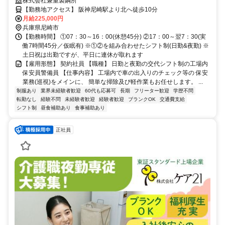
株式会社兼重製鋼所
【勤務地アクセス】 阪神尼崎駅より北へ徒歩10分
月給225,000円
兵庫県尼崎市
【勤務時間】 ①07：30～16：00(休憩45分) ②17：00～翌7：30(実
働7時間45分／仮眠有) ※①②を組み合わせたシフト制(日勤&夜勤) ※
土日祝は出勤ですが、平日に連休が取れます
【雇用形態】 契約社員 【職種】 日勤と夜勤の交代シフト制の工場内
保安員警備員 【仕事内容】 工場内で車の出入りのチェック等の 保安
業務(巡視)をメインに、 簡単な掃除及び軽作業もお任せします。 ...
制服あり
業界未経験者歓迎
60代も応募可
長期
フリーター歓迎
学歴不問
転勤なし
経験不問
未経験者歓迎
経験者歓迎
ブランクOK
交通費支給
シフト制
昼食補助あり
食事補助あり
正社員