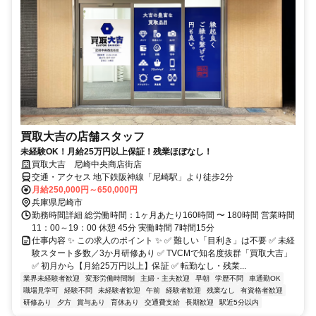
買取大吉の店舗スタッフ
未経験OK！月給25万円以上保証！残業ほぼなし！
買取大吉 尼崎中央商店街店
交通・アクセス 地下鉄阪神線「尼崎駅」より徒歩2分
月給250,000円～650,000円
兵庫県尼崎市
勤務時間詳細 総労働時間：1ヶ月あたり160時間 〜 180時間 営業時間
11：00～19：00 休憩 45分 実働時間 7時間15分
仕事内容 ✨ この求人のポイント ✨ ✅ 難しい「目利き」は不要 ✅ 未経
験スタート多数／3か月研修あり ✅ TVCMで知名度抜群「買取大吉」
✅ 初月から【月給25万円以上】保証 ✅ 転勤なし・残業...
業界未経験者歓迎
変形労働時間制
主婦・主夫歓迎
早朝
学歴不問
車通勤OK
職場見学可
経験不問
未経験者歓迎
午前
経験者歓迎
残業なし
有資格者歓迎
研修あり
夕方
賞与あり
育休あり
交通費支給
長期歓迎
駅近5分以内