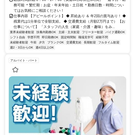
務可能 ＊繁忙期：お盆・年末年始・土日祝 ＊勤務日数・時間につい
てはお気軽にご相談ください！
仕事内容 【アピールポイント】 ◆ 昇給あり ＆ 年2回の賞与あり！ ◆
残業代は1分単位で全額支給。 ◆ 交通費支給（月額2万円まで） 【お
仕事について】 「スタッフの人生（家庭・介護・趣味）をみ...
業界未経験者歓迎
扶養内勤務OK
主婦・主夫歓迎
フリーター歓迎
バイク通勤OK
シフト自由
学歴不問
即日勤務OK
固定時間制
職場見学可
経験不問
未経験者歓迎
午前
夕方
ブランクOK
交通費支給
長期歓迎
フルタイム歓迎
週2・3日からOK
週4日以上OK
アルバイト・パート