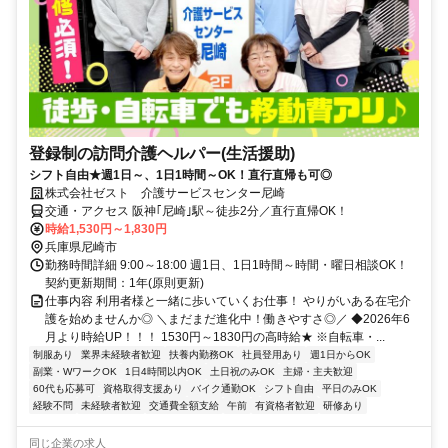
登録制の訪問介護ヘルパー(生活援助)
シフト自由★週1日～、1日1時間～OK！直行直帰も可◎
株式会社ゼスト 介護サービスセンター尼崎
交通・アクセス 阪神｢尼崎｣駅～徒歩2分／直行直帰OK！
時給1,530円～1,830円
兵庫県尼崎市
勤務時間詳細 9:00～18:00 週1日、1日1時間～時間・曜日相談OK！
契約更新期間：1年(原則更新)
仕事内容 利用者様と一緒に歩いていくお仕事！ やりがいある在宅介
護を始めませんか◎ ＼まだまだ進化中！働きやすさ◎／ ◆2026年6
月より時給UP！！！ 1530円～1830円の高時給★ ※自転車・...
制服あり
業界未経験者歓迎
扶養内勤務OK
社員登用あり
週1日からOK
副業・WワークOK
1日4時間以内OK
土日祝のみOK
主婦・主夫歓迎
60代も応募可
資格取得支援あり
バイク通勤OK
シフト自由
平日のみOK
経験不問
未経験者歓迎
交通費全額支給
午前
有資格者歓迎
研修あり
同じ企業の求人