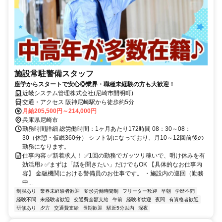
施設常駐警備スタッフ
座学からスタートで安心◎業界・職種未経験の方も大歓迎！
近畿システム管理株式会社(尼崎市開明町)
交通・アクセス 阪神尼崎駅から徒歩約5分
月給205,500円～214,000円
兵庫県尼崎市
勤務時間詳細 総労働時間：1ヶ月あたり172時間 08：30～08：
30（休憩・仮眠360分） シフト制になっており、月10～12回前後の
勤務になります。
仕事内容 ✅新着求人！ ✅1回の勤務でガッツリ稼いで、明け休みを有
効活用♪ ✅まずは「話を聞きたい」だけでもOK 【具体的なお仕事内
容】 金融機関における警備員のお仕事です。 ・施設内の巡回（勤務
中...
制服あり
業界未経験者歓迎
変形労働時間制
フリーター歓迎
早朝
学歴不問
経験不問
未経験者歓迎
交通費全額支給
午前
経験者歓迎
夜間
有資格者歓迎
研修あり
夕方
交通費支給
長期歓迎
駅近5分以内
深夜