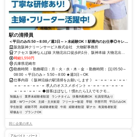
駅の清掃員
＜平日のみ/5:50～8:00／週3日～＞未経験OK！駅構内のお仕事◎キレイ
&丁寧好き◎女性スタッフが活躍するお仕事！
阪急阪神クリーンサービス株式会社 大物駅事務所
アクセス 阪神なんば線 大物北出口徒歩約1分、阪神本線 大物北出口
徒歩約1分
時給1,550円
兵庫県尼崎市
勤務時間 ・勤務曜日：月・火・水・木・金 ・勤務時間： [1] 05:50～
08:00 ＜平日のみ＞ 5:50～8:00 ★週3日～OK
仕事内容 《 阪神沿線の駅清掃をお願いします 》 ＝･＝＝･＝＝･＝＝･
＝＝･＝＝･＝＝･＝ 求人のオススメポイント ＝･＝＝･＝＝･＝＝･＝
＝･＝＝･＝＝･＝ ◆接客ほぼなし！慣れたら1人でモクモ...
制服あり
業界未経験者歓迎
ランチタイム
扶養内勤務OK
社員登用あり
副業・WワークOK
主婦・主夫歓迎
フリーター歓迎
早朝
学歴不問
平日のみOK
学生歓迎
経験不問
未経験者歓迎
午前
経験者歓迎
駅ナカ
有資格者歓迎
研修あり
ブランクOK
同じ企業の求人
アルバイト・パート