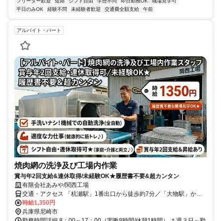
フリーター歓迎
短期
シフト自由
学歴不問
即日勤務OK
職場見学可
平日のみOK
経験不問
未経験者歓迎
交通費全額支給
午前
アルバイト・パート
焼肉網の洗浄及び工場内作業
賞与年2回支給&連休取得/未経験OK★履歴書不要&超カンタン
有限会社あみや/関西工場
交通・アクセス 「杭瀬駅」1番出口から徒歩約7分／「大物駅」から
徒歩約10分
時給1,350円
兵庫県尼崎市
勤務時間詳細 8：00～17：00（実働8時間/休憩1時間） ＊週３日～勤