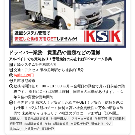
ドライバー業務 貴重品や書類などの運搬
アルバイトでも賞与あり！普通免許のみあればOK★チーム作業
近畿システム管理株式会社
交通・アクセス 阪神尼崎駅から徒歩約15分
時給1,120円
兵庫県尼崎市
勤務時間詳細 8：00～18：00 ※月～金曜日の勤務で月22日前後の勤
務です。 ※月に2～3回程度土曜日、日曜日の出勤があります。 ※1
年単位の変更労働時間制
仕事内容 ✅新着求人！ ✅安定した給与をGET！ ✅安心・信頼を運ぶ
お仕事！ ✅2人1組のチーム体制 × 高い社会貢献性 ✅万全の研修＆装
備で 未経験からセキュリティ輸送のプロに！ ✅まずは「話を聞...
制服あり
業界未経験者歓迎
社員登用あり
フリーター歓迎
学歴不問
固定時間制
経験不問
未経験者歓迎
午前
経験者歓迎
有資格者歓迎
研修あり
夕方
賞与あり
交通費支給
長期歓迎