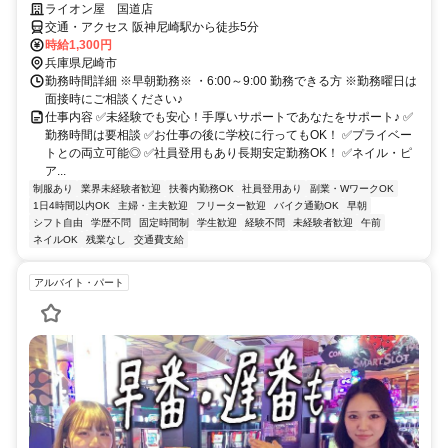
ライオン屋 国道店
交通・アクセス 阪神尼崎駅から徒歩5分
時給1,300円
兵庫県尼崎市
勤務時間詳細 ※早朝勤務※ ・6:00～9:00 勤務できる方 ※勤務曜日は
面接時にご相談ください♪
仕事内容 ✅未経験でも安心！手厚いサポートであなたをサポート♪ ✅
勤務時間は要相談 ✅お仕事の後に学校に行ってもOK！ ✅プライベー
トとの両立可能◎ ✅社員登用もあり長期安定勤務OK！ ✅ネイル・ピ
ア...
制服あり
業界未経験者歓迎
扶養内勤務OK
社員登用あり
副業・WワークOK
1日4時間以内OK
主婦・主夫歓迎
フリーター歓迎
バイク通勤OK
早朝
シフト自由
学歴不問
固定時間制
学生歓迎
経験不問
未経験者歓迎
午前
ネイルOK
残業なし
交通費支給
アルバイト・パート