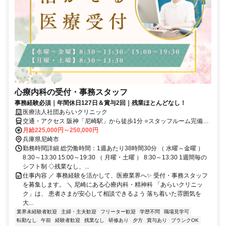
心療内科の受付・事務スタッフ
事務経験必須｜年間休日127日＆賞与2回｜残業ほとんどなし！
医療法人社団あらいクリニック
交通・アクセス 阪神「尼崎駅」から徒歩1分 ⭐スタッフルーム完備！
20～30代活躍中！
月給225,000円～250,000円
兵庫県尼崎市
勤務時間詳細 総労働時間：1週あたり38時間30分 （ 水曜～金曜 ）
8:30～13:30 15:00～19:30 （ 月曜・土曜 ） 8:30～13:30 1週間毎の
シフト制 ◇残業なし、...
仕事内容 ／ 事務経験を活かして、医療業界へ✨ 受付・事務スタッフ
を募集します。 ＼ 尼崎にある心療内科・精神科 「あらいクリニッ
ク」は、 患者さまが安心して相談できるよう 落ち着いた雰囲気を
大...
業界未経験者歓迎
主婦・主夫歓迎
フリーター歓迎
学歴不問
職場見学可
転勤なし
午前
経験者歓迎
残業なし
研修あり
夕方
賞与あり
ブランクOK