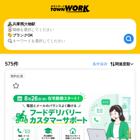
兵庫県
大物駅
職種を選択してください
ブランクOK
キーワードを選択してください
575件
条件保存
関連度順
契約社員