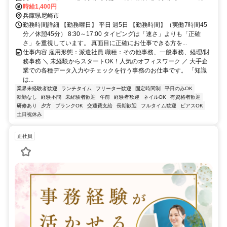
時給1,400円
兵庫県尼崎市
勤務時間詳細 【勤務曜日】 平日 週5日 【勤務時間】（実働7時間45
分／休憩45分） 8:30～17:00 タイピングは「速さ」よりも「正確
さ」を重視しています。 真面目に正確にお仕事できる方を...
仕事内容 雇用形態：派遣社員 職種：その他事務、一般事務、経理/財
務事務 ＼ 未経験からスタートOK！人気のオフィスワーク ／ 大手企
業での各種データ入力やチェックを行う事務のお仕事です。 「知識
は...
業界未経験者歓迎
ランチタイム
フリーター歓迎
固定時間制
平日のみOK
転勤なし
経験不問
未経験者歓迎
午前
経験者歓迎
ネイルOK
有資格者歓迎
研修あり
夕方
ブランクOK
交通費支給
長期歓迎
フルタイム歓迎
ピアスOK
土日祝休み
正社員