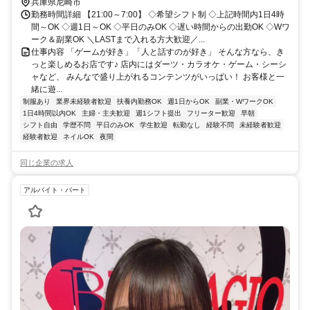
兵庫県尼崎市
勤務時間詳細 【21:00～7:00】 ◇希望シフト制 ◇上記時間内1日4時
間～OK ◇週1日～OK ◇平日のみOK ◇遅い時間からの出勤OK ◇Wワ
ーク＆副業OK ＼LASTまで入れる方大歓迎／...
仕事内容 「ゲームが好き」「人と話すのが好き」 そんな方なら、き
っと楽しめるお店です♪ 店内にはダーツ・カラオケ・ゲーム・シーシ
ャなど、 みんなで盛り上がれるコンテンツがいっぱい！ お客様と一
緒に遊...
制服あり
業界未経験者歓迎
扶養内勤務OK
週1日からOK
副業・WワークOK
1日4時間以内OK
主婦・主夫歓迎
週1シフト提出
フリーター歓迎
早朝
シフト自由
学歴不問
平日のみOK
学生歓迎
転勤なし
経験不問
未経験者歓迎
経験者歓迎
ネイルOK
夜間
同じ企業の求人
アルバイト・パート