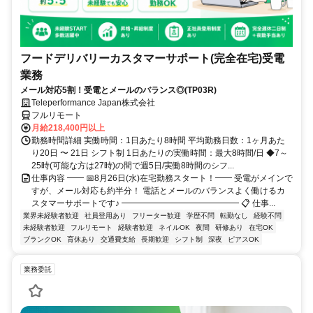
フードデリバリーカスタマーサポート(完全在宅)受電
業務
メール対応5割！受電とメールのバランス◎(TP03R)
Teleperformance Japan株式会社
フルリモート
月給218,400円以上
勤務時間詳細 実働時間：1日あたり8時間 平均勤務日数：1ヶ月あた
り20日 〜 21日 シフト制 1日あたりの実働時間：最大8時間/日 ◆7～
25時(可能な方は27時)の間で週5日/実働8時間のシフ...
仕事内容 ━━ 📅8月26日(水)在宅勤務スタート！━━ 受電がメインで
すが、メール対応も約半分！ 電話とメールのバランスよく働けるカ
スタマーサポートです♪ ━━━━━━━━━━━━━━ 📋 仕事...
業界未経験者歓迎
社員登用あり
フリーター歓迎
学歴不問
転勤なし
経験不問
未経験者歓迎
フルリモート
経験者歓迎
ネイルOK
夜間
研修あり
在宅OK
ブランクOK
育休あり
交通費支給
長期歓迎
シフト制
深夜
ピアスOK
業務委託