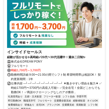
インサイドセールス
経験が活かせる✨高時給✅20代〜30代活躍中！週休二日制✨
株式会社DREAM PONY
フルリモート
時給1,700円～3,700円
勤務時間詳細 9:00〜21:00の間でシフト制 希望時間帯は相談OK！ 契
約更新期間：1年
仕事内容 ─┘─┘─┘─┘─┘─┘─┘─┘─┘ ▼働きやすい理由＆魅力▼ ✅
時給1700円〜3700円の高収入可能✨ ✅完全在宅！全国どこからでも
勤務OK！ ✅商談やクロージングなしのアポ獲得...
社員登用あり
主婦・主夫歓迎
フリーター歓迎
シフト自由
学歴不問
即日勤務OK
職場見学可
フルリモート
交通費全額支給
経験者歓迎
ネイルOK
食費補助あり
研修あり
在宅OK
ブランクOK
交通費支給
長期歓迎
シフト制
ピアスOK
服装自由