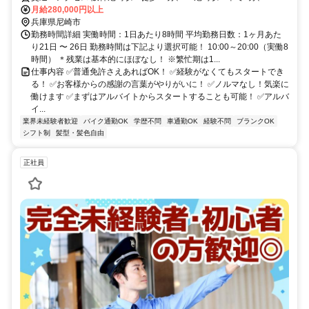
花駅～車で13分、阪神大物駅～車で7分
月給280,000円以上
兵庫県尼崎市
勤務時間詳細 実働時間：1日あたり8時間 平均勤務日数：1ヶ月あた
り21日 〜 26日 勤務時間は下記より選択可能！ 10:00～20:00（実働8
時間） ＊残業は基本的にほぼなし！ ※繁忙期は1...
仕事内容 ✅普通免許さえあればOK！ ✅経験がなくてもスタートでき
る！ ✅お客様からの感謝の言葉がやりがいに！ ✅ノルマなし！気楽に
働けます ✅まずはアルバイトからスタートすることも可能！ ✅アルバ
イ...
業界未経験者歓迎
バイク通勤OK
学歴不問
車通勤OK
経験不問
ブランクOK
シフト制
髪型・髪色自由
正社員