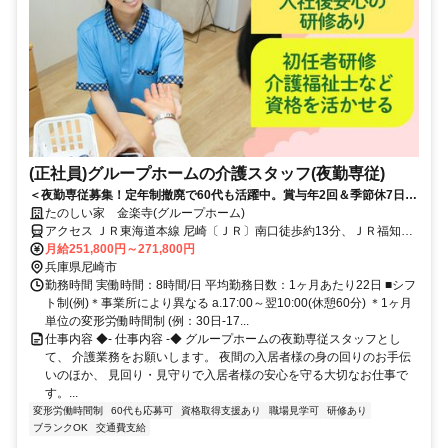
(正社員)グループホームの介護スタッフ(夜勤専従)
＜夜勤専従募集！定年制撤廃で60代も活躍中。賞与年2回＆季節休7日◎
少ない日数でしっかり稼げる！＞賞与年2回＆昇給あり！定年制撤廃で
たのしい家 金楽寺(グループホーム)
長く安定して働けます。少人数制で寄り添うケアができる温かいグルー
アクセス ＪＲ東海道本線 尼崎〔ＪＲ〕南口徒歩約13分、ＪＲ福知山
プホームです◎
線〔宝塚線〕 尼崎〔ＪＲ〕南口徒歩約13分、ＪＲ東西線/ＪＲ片町線
月給251,800円～271,800円
〔学研都市線〕 尼崎〔ＪＲ〕南口徒歩約13分 JR各線「尼崎」駅から
兵庫県尼崎市
徒歩約12分
勤務時間 実働時間：8時間/日 平均勤務日数：1ヶ月あたり22日 ■シフ
ト制(例)＊事業所により異なる a.17:00～翌10:00(休憩60分) ＊1ヶ月
単位の変形労働時間制 (例：30日-17...
仕事内容 ◆- 仕事内容 -◆ グループホームの夜勤専従スタッフとし
て、 介護業務をお願いします。 夜間の入居者様の身の回りのお手伝
いのほか、 見回り・見守りで入居者様の安心を守る大切なお仕事で
す。...
変形労働時間制
60代も応募可
資格取得支援あり
職場見学可
研修あり
ブランクOK
交通費支給