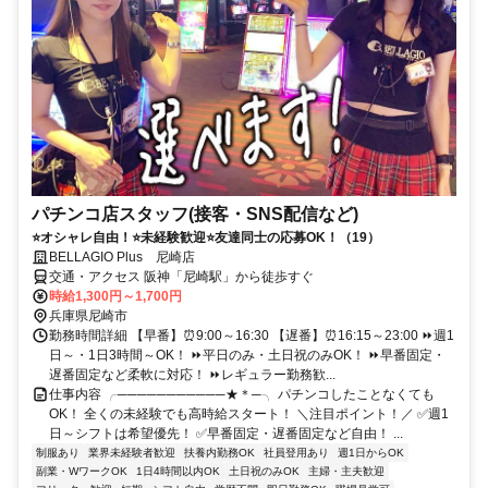
パチンコ店スタッフ(接客・SNS配信など)
⭐オシャレ自由！⭐未経験歓迎⭐友達同士の応募OK！（19）
BELLAGIO Plus 尼崎店
交通・アクセス 阪神「尼崎駅」から徒歩すぐ
時給1,300円～1,700円
兵庫県尼崎市
勤務時間詳細 【早番】⏰9:00～16:30 【遅番】⏰16:15～23:00 ⏩週1
日～・1日3時間～OK！ ⏩平日のみ・土日祝のみOK！ ⏩早番固定・
遅番固定など柔軟に対応！ ⏩レギュラー勤務歓...
仕事内容 ╭───────────★＊─╮ パチンコしたことなくても
OK！ 全くの未経験でも高時給スタート！ ＼注目ポイント！／ ✅週1
日～シフトは希望優先！ ✅早番固定・遅番固定など自由！ ...
制服あり
業界未経験者歓迎
扶養内勤務OK
社員登用あり
週1日からOK
副業・WワークOK
1日4時間以内OK
土日祝のみOK
主婦・主夫歓迎