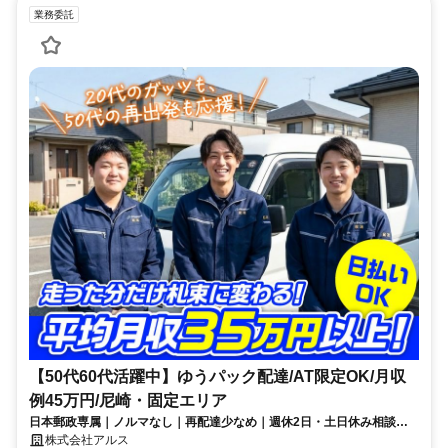
業務委託
【50代60代活躍中】ゆうパック配達/AT限定OK/月収
例45万円/尼崎・固定エリア
日本郵政専属｜ノルマなし｜再配達少なめ｜週休2日・土日休み相談可
｜未経験・AT限定OK｜半径5kmの近距離配達だから効率的に回れる
株式会社アルス