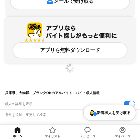
メールで受け取る
アプリを無料ダウンロード
兵庫県、大物駅、ブランクOKのアルバイト・バイト求人情報
求人の詳細を表示
新着求人を受け取る
条件を追加・変更して検索
市区町村を追加・変更
関連キーワード
完全在宅ワーク 全国
シール貼り 在宅
現在地周辺
ガチャガチャ
犬カフェ
兵庫県
駅を追加・変更
ホーム
マイリスト
メッセージ
マイページ
バイトTOP
兵庫県
尼崎市
大物駅
ブランクOKのアルバイト・バイ
兵庫県
すべて