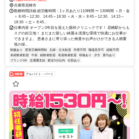
兵庫県尼崎市
勤務時間詳細 総労働時間：1ヶ月あたり110時間 〜 130時間 ＜月・金
＞ 8:45～12:30、14:45～18:30 ＜火・水＞ 8:45～12:30、14:15～
18:30 ＜土＞ 8:45...
仕事内容 オープン3年目を迎えた眼科クリニックです！ 尼崎駅からも
スグの好立地！ まだまだ新しい綺麗＆清潔な環境で快適にお仕事が
できますよ。 患者さまに寄り添った検査やお声かけができる人柄重
視の採...
制服あり
変形労働時間制
主婦・主夫歓迎
学歴不問
職場見学可
経験不問
未経験者歓迎
午前
経験者歓迎
有資格者歓迎
研修あり
夕方
賞与あり
ブランクOK
交通費支給
駅近5分以内
社割あり
アルバイト・パート