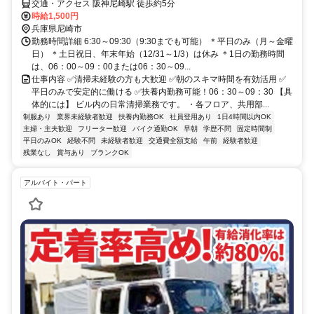
交通・アクセス 阪神尼崎駅 徒歩約5分
時給1,500円
兵庫県尼崎市
勤務時間詳細 6:30～09:30（9:30までも可能） ＊平日のみ（月～金曜
日） ＊土日祝日、年末年始（12/31～1/3）は休み ＊1日の勤務時間
は、06：00～09：00または06：30～09...
仕事内容 ✅清掃未経験の方も大歓迎 ✅朝のスキマ時間を有効活用 ✅
平日のみで安定的に働ける ✅扶養内勤務可能！06：30～09：30 【具
体的には】 ビル内の日常清掃業務です。 ・各フロア、共用部...
制服あり
業界未経験者歓迎
扶養内勤務OK
社員登用あり
1日4時間以内OK
主婦・主夫歓迎
フリーター歓迎
バイク通勤OK
早朝
学歴不問
固定時間制
平日のみOK
経験不問
未経験者歓迎
交通費全額支給
午前
経験者歓迎
残業なし
賞与あり
ブランクOK
アルバイト・パート