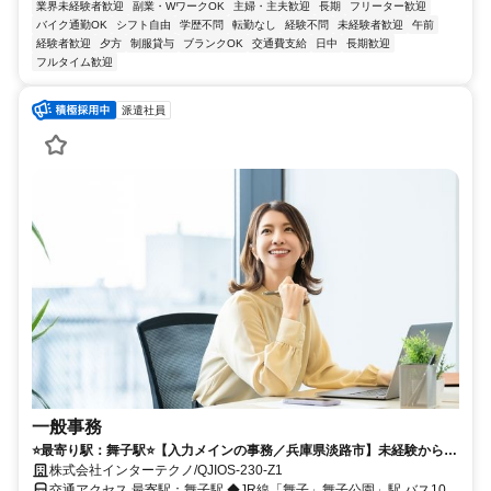
業界未経験者歓迎
副業・WワークOK
主婦・主夫歓迎
長期
フリーター歓迎
バイク通勤OK
シフト自由
学歴不問
転勤なし
経験不問
未経験者歓迎
午前
経験者歓迎
夕方
制服貸与
ブランクOK
交通費支給
日中
長期歓迎
フルタイム歓迎
派遣社員
一般事務
⭐️最寄り駅：舞子駅⭐️【入力メインの事務／兵庫県淡路市】未経験から事
務デビュー応援＊丁寧な教育あり＊マイカー通勤OK＊年2回賞与制度あ
株式会社インターテクノ/QJIOS-230-Z1
り
交通アクセス 最寄駅：舞子駅 ◆JR線「舞子」舞子公園」駅 バス10分