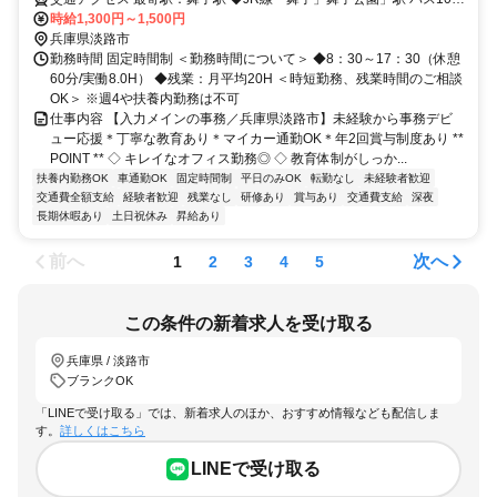
◆マイカー通勤OK
時給1,300円～1,500円
兵庫県淡路市
勤務時間 固定時間制 ＜勤務時間について＞ ◆8：30～17：30（休憩
60分/実働8.0H） ◆残業：月平均20H ＜時短勤務、残業時間のご相談
OK＞ ※週4や扶養内勤務は不可
仕事内容 【入力メインの事務／兵庫県淡路市】未経験から事務デビ
ュー応援＊丁寧な教育あり＊マイカー通勤OK＊年2回賞与制度あり **
POINT ** ◇ キレイなオフィス勤務◎ ◇ 教育体制がしっか...
扶養内勤務OK
車通勤OK
固定時間制
平日のみOK
転勤なし
未経験者歓迎
交通費全額支給
経験者歓迎
残業なし
研修あり
賞与あり
交通費支給
深夜
長期休暇あり
土日祝休み
昇給あり
前へ
次へ
1
2
3
4
5
この条件の新着求人を受け取る
兵庫県 / 淡路市
ブランクOK
「LINEで受け取る」では、新着求人のほか、おすすめ情報なども配信しま
す。
詳しくはこちら
LINEで受け取る