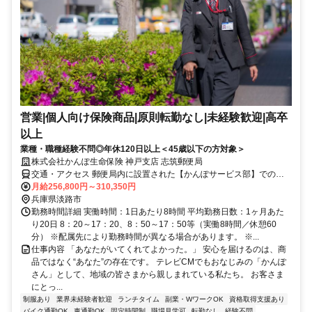
営業|個人向け保険商品|原則転勤なし|未経験歓迎|高卒
以上
業種・職種経験不問◎年休120日以上＜45歳以下の方対象＞
株式会社かんぽ生命保険 神戸支店 志筑郵便局
交通・アクセス 郵便局内に設置された【かんぽサービス部】での勤
務となります
月給256,800円～310,350円
兵庫県淡路市
勤務時間詳細 実働時間：1日あたり8時間 平均勤務日数：1ヶ月あた
り20日 8：20～17：20、8：50～17：50等（実働8時間／休憩60
分） ※配属先により勤務時間が異なる場合があります。 ※...
仕事内容 「あなたがいてくれてよかった。」 安心を届けるのは、商
品ではなく“あなた”の存在です。 テレビCMでもおなじみの「かんぽ
さん」として、地域の皆さまから親しまれている私たち。 お客さま
にとっ...
制服あり
業界未経験者歓迎
ランチタイム
副業・WワークOK
資格取得支援あり
バイク通勤OK
車通勤OK
固定時間制
職場見学可
転勤なし
経験不問