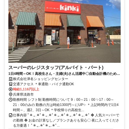
スーパーのレジスタッフ(アルバイト・パート)
1日4時間～OK！高校生さん・主婦(夫)さん活躍中〇自動会計機のためお
金の計算なし！
株式会社津名ショッピングセンター
交通アクセス ＊車通勤・バイク通勤OK
時給1,116円以上
兵庫県淡路市
勤務時間 シフト制 勤務時間について 9：00～21：00 ✨17：00～
21：00のみの 勤務の方は時給1300円～にUP✨ ＊上記時間内で1日4
時間～、週2、3日～OK ＊学校帰りの高校生...
仕事内容 ﾟ＊.｡.＊ﾟ＊.｡.＊ﾟ＊.｡.＊ﾟ＊.｡.＊ﾟ＊.｡.＊ﾟ ❖ 人気スーパーで
の勤務 ❖ お金の計算なし／ブランクありも安心〇 夜に入ってくださ
る方優遇！ ﾟ＊.｡.＊ﾟ＊.｡.＊ﾟ...