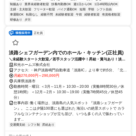
制服あり
業界未経験者歓迎
扶養内勤務OK
週1日からOK
1日4時間以内OK
主婦・主夫歓迎
フリーター歓迎
バイク通勤OK
短期
早朝
シフト自由
車通勤OK
転勤なし
経験不問
未経験者歓迎
午前
経験者歓迎
有資格者歓迎
研修あり
夕方
正社員
淡路シェフガーデン内でのホール・キッチン(正社員)
＼未経験スタート大歓迎／若手スタッフ活躍中！昇給・賞与あり！淡路
島の人気スポットで正社員デビューしませんか？
和光ホームズ株式会社
アクセス: ・神戸淡路鳴門自動車道「淡路IC」より車で約5分、「北淡
IC」より車で約10分 ・岩屋港よりシャトルバスあり ※マイカー・バ
月給270,000円～290,000円
イク・自転車通勤OK（駐車場完備）
兵庫県淡路市
勤務時間・曜日: ＜3月～11月＞ 10:30～20:00（実働8時間30分／休
憩1時間） ＜12月～2月＞ 10:30～19:00（実働7時間45分／休憩45
分）
仕事内容: 働く場所は、淡路島の人気スポット 『淡路シェフガーデ
ン』。 ここは夕陽100選にも選ばれた 海沿いの絶景スポットで カラ
フルなコンテナショップが立ち並び、 いつも多くの人で賑わってい
ます...
交通費支給
シフト制
昇給あり
同じ企業の求人