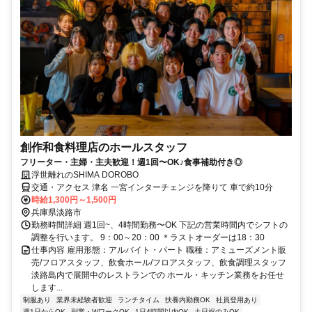
創作和食料理店のホールスタッフ
フリーター・主婦・主夫歓迎！週1回〜OK♪食事補助付き◎
浮世離れのSHIMA DOROBO
交通・アクセス 津名 一宮インターチェンジを降りて 車で約10分
時給1,300円～1,500円
兵庫県淡路市
勤務時間詳細 週1回~、4時間勤務〜OK 下記の営業時間内でシフトの
調整を行います。 9：00～20：00 ＊ラストオーダーは18：30
仕事内容 雇用形態：アルバイト・パート 職種：アミューズメント販
売/フロアスタッフ、飲食ホール/フロアスタッフ、飲食調理スタッフ
淡路島内で展開中のレストランでの ホール・キッチン業務をお任せ
します...
制服あり
業界未経験者歓迎
ランチタイム
扶養内勤務OK
社員登用あり
週1日からOK
副業・WワークOK
1日4時間以内OK
土日祝のみOK