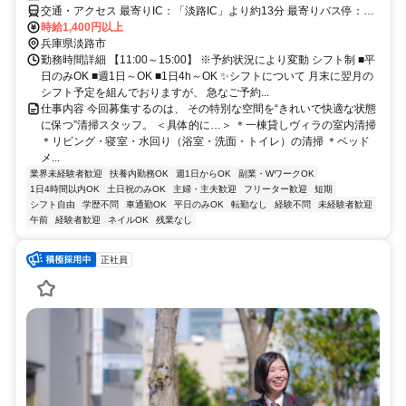
交通・アクセス 最寄りIC：「淡路IC」より約13分 最寄りバス停：
「野島江崎」より徒歩約15分
時給1,400円以上
兵庫県淡路市
勤務時間詳細 【11:00～15:00】 ※予約状況により変動 シフト制 ■平
日のみOK ■週1日～OK ■1日4h～OK ✨シフトについて 月末に翌月の
シフト予定を組んでおりますが、 急なご予約...
仕事内容 今回募集するのは、 その特別な空間を“きれいで快適な状態
に保つ”清掃スタッフ。 ＜具体的に…＞ ＊一棟貸しヴィラの室内清掃
＊リビング・寝室・水回り（浴室・洗面・トイレ）の清掃 ＊ベッド
メ...
業界未経験者歓迎
扶養内勤務OK
週1日からOK
副業・WワークOK
1日4時間以内OK
土日祝のみOK
主婦・主夫歓迎
フリーター歓迎
短期
シフト自由
学歴不問
車通勤OK
平日のみOK
転勤なし
経験不問
未経験者歓迎
午前
経験者歓迎
ネイルOK
残業なし
正社員