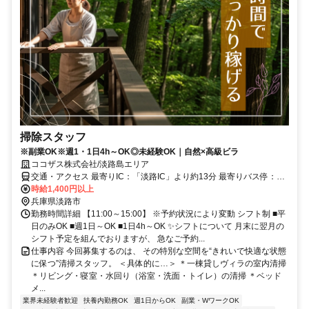
掃除スタッフ
※副業OK※週1・1日4h～OK◎未経験OK｜自然×高級ビラ
ココザス株式会社/淡路島エリア
交通・アクセス 最寄りIC：「淡路IC」より約13分 最寄りバス停：
「野島江崎」より徒歩約15分
時給1,400円以上
兵庫県淡路市
勤務時間詳細 【11:00～15:00】 ※予約状況により変動 シフト制 ■平
日のみOK ■週1日～OK ■1日4h～OK ✨シフトについて 月末に翌月の
シフト予定を組んでおりますが、 急なご予約...
仕事内容 今回募集するのは、 その特別な空間を“きれいで快適な状態
に保つ”清掃スタッフ。 ＜具体的に…＞ ＊一棟貸しヴィラの室内清掃
＊リビング・寝室・水回り（浴室・洗面・トイレ）の清掃 ＊ベッド
メ...
業界未経験者歓迎
扶養内勤務OK
週1日からOK
副業・WワークOK