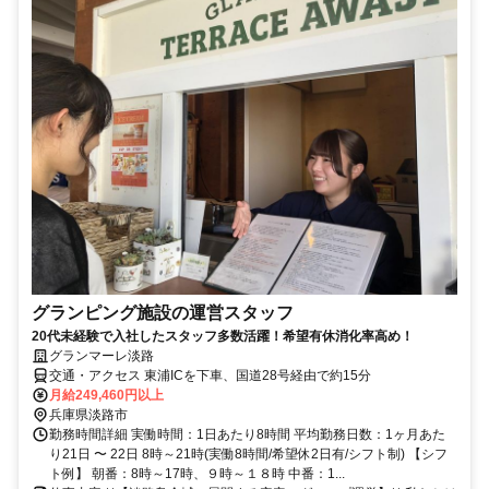
グランピング施設の運営スタッフ
20代未経験で入社したスタッフ多数活躍！希望有休消化率高め！
グランマーレ淡路
交通・アクセス 東浦ICを下車、国道28号経由で約15分
月給249,460円以上
兵庫県淡路市
勤務時間詳細 実働時間：1日あたり8時間 平均勤務日数：1ヶ月あた
り21日 〜 22日 8時～21時(実働8時間/希望休2日有/シフト制) 【シフ
ト例】 朝番：8時～17時、９時～１８時 中番：1...