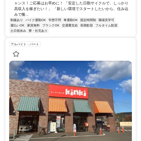
ャンス！ご応募はお早めに！ 「安定した日勤サイクルで、しっかり
高収入を稼ぎたい！」 「新しい環境でスタートしたいから、住み込
みで働...
制服あり
バイク通勤OK
学歴不問
車通勤OK
固定時間制
職場見学可
週払いOK
家賃無料
ブランクOK
交通費支給
長期歓迎
フルタイム歓迎
土日祝休み
寮・社宅あり
アルバイト・パート