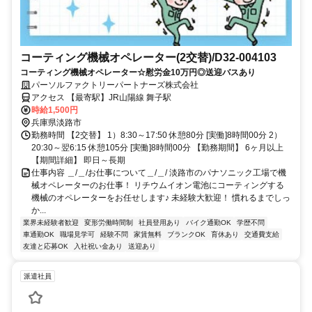
コーティング機械オペレーター(2交替)/D32-004103
コーティング機械オペレーター☆慰労金10万円◎送迎バスあり
パーソルファクトリーパートナーズ株式会社
アクセス 【最寄駅】JR山陽線 舞子駅
時給1,500円
兵庫県淡路市
勤務時間 【2交替】 1）8:30～17:50 休憩80分 [実働]8時間00分 2）
20:30～翌6:15 休憩105分 [実働]8時間00分 【勤務期間】 6ヶ月以上
【期間詳細】 即日～長期
仕事内容 ＿/＿/お仕事について＿/＿/ 淡路市のパナソニック工場で機
械オペレーターのお仕事！ リチウムイオン電池にコーティングする
機械のオペレーターをお任せします♪ 未経験大歓迎！ 慣れるまでしっ
か...
業界未経験者歓迎
変形労働時間制
社員登用あり
バイク通勤OK
学歴不問
車通勤OK
職場見学可
経験不問
家賃無料
ブランクOK
育休あり
交通費支給
友達と応募OK
入社祝い金あり
送迎あり
派遣社員