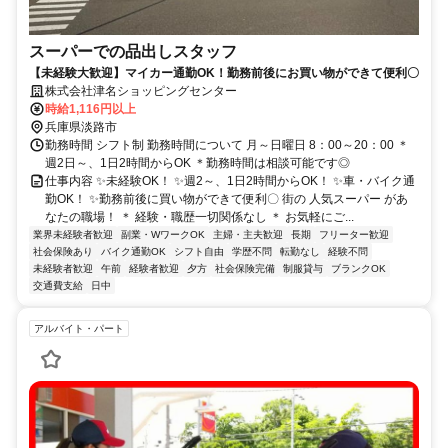
スーパーでの品出しスタッフ
【未経験大歓迎】マイカー通勤OK！勤務前後にお買い物ができて便利〇
株式会社津名ショッピングセンター
時給1,116円以上
兵庫県淡路市
勤務時間 シフト制 勤務時間について 月～日曜日 8：00～20：00 ＊
週2日～、1日2時間からOK ＊勤務時間は相談可能です◎
仕事内容 ✨未経験OK！ ✨週2～、1日2時間からOK！ ✨車・バイク通
勤OK！ ✨勤務前後に買い物ができて便利〇 街の 人気スーパー があ
なたの職場！ ＊ 経験・職歴一切関係なし ＊ お気軽にご...
業界未経験者歓迎
副業・WワークOK
主婦・主夫歓迎
長期
フリーター歓迎
社会保険あり
バイク通勤OK
シフト自由
学歴不問
転勤なし
経験不問
未経験者歓迎
午前
経験者歓迎
夕方
社会保険完備
制服貸与
ブランクOK
交通費支給
日中
アルバイト・パート