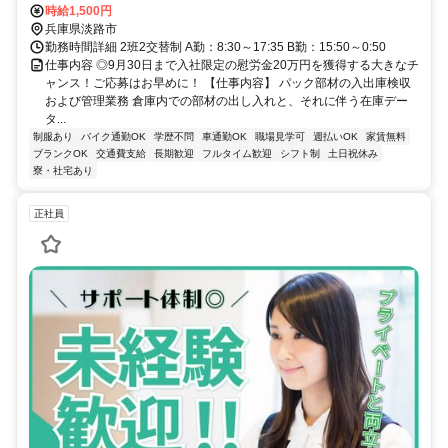
時給1,500円
兵庫県淡路市
勤務時間詳細 2班2交替制 A勤：8:30～17:35 B勤：15:50～0:50
仕事内容 ◎9月30日まで入社限定の慰労金20万円を獲得する大きなチ
ャンス！ご応募はお早めに！ 【仕事内容】 パック部材の入出庫検収
および管理業務 倉庫内での部材の出し入れと、それに伴う在庫デー
タ...
制服あり
バイク通勤OK
学歴不問
車通勤OK
職場見学可
週払いOK
家賃無料
ブランクOK
交通費支給
長期歓迎
フルタイム歓迎
シフト制
土日祝休み
寮・社宅あり
正社員