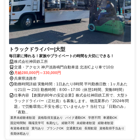
トラックドライバー|大型
毎日家に帰れる！家族やプライベートの時間を大切にできる！
株式会社神田鉄工所
交通・アクセス 神戸淡路鳴門自動車道 北淡ICより車で10分
月給280,000円～330,000円
兵庫県淡路市
勤務時間詳細 実働時間：1日あたり8時間 平均勤務日数：1ヶ月あた
り21日 〜 23日 勤務時間：8:00～17:00（休憩1時間、実働8時間）
仕事内容 【創業約80年の安定企業】株式会社神田鉄工所で、大型ト
ラックドライバー（正社員）を募集します。 物流業界の「2024年問
題」で労働環境に不安を感じていませんか？ 当社では「日勤のみ」
「夜勤...
業界未経験者歓迎
資格取得支援あり
バイク通勤OK
学歴不問
車通勤OK
固定時間制
職場見学可
転勤なし
経験不問
未経験者歓迎
経験者歓迎
有資格者歓迎
賞与あり
ブランクOK
交通費支給
長期歓迎
資格取得手当あり
長期休暇あり