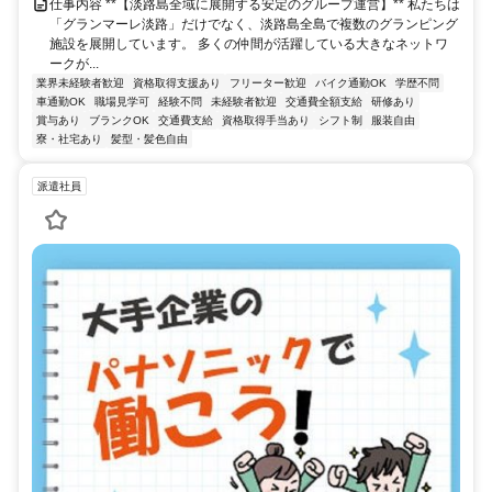
仕事内容 **【淡路島全域に展開する安定のグループ運営】** 私たちは
「グランマーレ淡路」だけでなく、淡路島全島で複数のグランピング
施設を展開しています。 多くの仲間が活躍している大きなネットワ
ークが...
業界未経験者歓迎
資格取得支援あり
フリーター歓迎
バイク通勤OK
学歴不問
車通勤OK
職場見学可
経験不問
未経験者歓迎
交通費全額支給
研修あり
賞与あり
ブランクOK
交通費支給
資格取得手当あり
シフト制
服装自由
寮・社宅あり
髪型・髪色自由
派遣社員