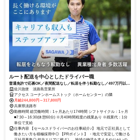
ルート配送を中心としたドライバー職
普通免許で応募OK／夜間配送なし／転居を伴う転勤なし／497万円以上
も可能！
佐川急便 淡路島営業所
アクセス コーナンホームストック（ホームセンター）の隣
月給244,800円～317,800円
兵庫県淡路市
勤務時間 総労働時間：1ヶ月あたり174時間 シフトサイクル：1ヶ月
■7:30～16:30(休憩60分) ※月40時間程度の残業あり ※残業代：1分
単位で支給
仕事内容 【セールスドライバーのお仕事紹介♪】 地元で正社員として
働きたい方を積極採用中◎ 【PRポイント】 ・地元で安定して働ける
正社員募集◎ 担当エリアに根ざし、地域の物流を支えるやりがいの