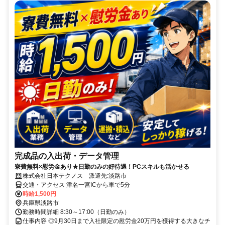
完成品の入出荷・データ管理
寮費無料×慰労金あり★日勤のみの好待遇！PCスキルも活かせる
株式会社日本テクノス 派遣先:淡路市
交通・アクセス 津名一宮ICから車で5分
時給1,500円
兵庫県淡路市
勤務時間詳細 8:30～17:00（日勤のみ）
仕事内容 ◎9月30日まで入社限定の慰労金20万円を獲得する大きなチ