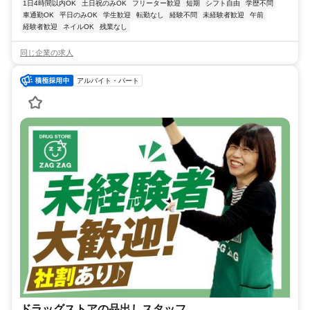
1日4時間以内OK
土日祝のみOK
フリーター歓迎
短期
シフト自由
学歴不問
車通勤OK
平日のみOK
学生歓迎
転勤なし
経験不問
未経験者歓迎
午前
経験者歓迎
ネイルOK
残業なし
同じ企業の求人
アルバイト・パート
ドラッグストアの品出しスタッフ