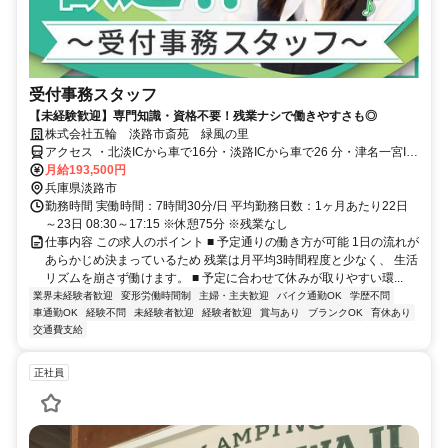
受付事務スタッフ
【未経験歓迎】専門知識・資格不要！残業ナシで働きやすさも◎
株式会社五輪 淡路市斎苑 緑風の里
アクセス ・北淡ICから車で16分・淡路ICから車で26 分・津名一宮IC
から21分
月給193,500円
兵庫県淡路市
勤務時間 実働時間：7時間30分/日 平均勤務日数：1ヶ月あたり22日
～23日 08:30～17:15 ※休憩75分 ※残業なし
仕事内容 この求人のポイント ■ 予定通りの働き方が可能 1日の流れが
あらかじめ決まっているため 残業は月平均3時間程度と少なく、 生活
リズムを崩さず働けます。 ■ 予定に合わせて休みが取りやすい環...
業界未経験者歓迎
変形労働時間制
主婦・主夫歓迎
バイク通勤OK
学歴不問
車通勤OK
経験不問
未経験者歓迎
経験者歓迎
賞与あり
ブランクOK
育休あり
交通費支給
正社員