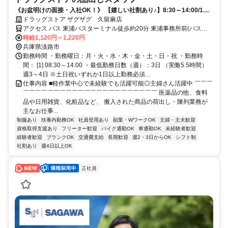
《お盆明けの面接・入社OK！》 【嬉しい社割あり♪】8:30～14:00/1日
5.5h/週3～4日/東浦事務所前バス停徒歩12分
ドラッグストア ザグザグ 久留麻店
アクセス バス 東浦バスターミナル徒歩約20分 東浦事務所前(バス停)
徒歩12分
時給1,120円～1,220円
兵庫県淡路市
勤務時間 ・勤務曜日：月・火・水・木・金・土・日・祝 ・勤務時
間： [1] 08:30～14:00 ・最低勤務日数（週）：3日 （実働5.5時間）
週3～4日 ※土日祝いずれか1日以上勤務必須...
仕事内容 ■軽作業中心で未経験でも活躍可能◎主婦さん活躍中 ￣￣￣
￣￣￣￣￣￣￣￣￣￣￣￣￣￣￣￣￣￣￣￣￣￣ 医薬品の他、食料
品や日用雑貨、化粧品など、 搬入された商品の荷出し・陳列業務が
主なお仕事...
制服あり
扶養内勤務OK
社員登用あり
副業・WワークOK
主婦・主夫歓迎
資格取得支援あり
フリーター歓迎
バイク通勤OK
車通勤OK
未経験者歓迎
経験者歓迎
ブランクOK
交通費支給
長期歓迎
週2・3日からOK
シフト制
社割あり
週4日以上OK
正社員