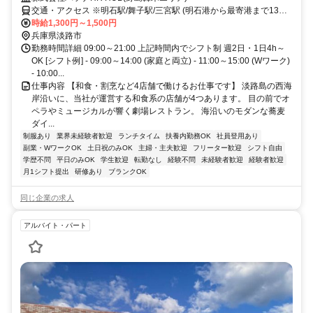
交通・アクセス ※明石駅/舞子駅/三宮駅 (明石港から最寄港まで13分/
高速舞子から15分/三宮から45分)
時給1,300円～1,500円
兵庫県淡路市
勤務時間詳細 09:00～21:00 上記時間内でシフト制 週2日・1日4h～
OK [シフト例] - 09:00～14:00 (家庭と両立) - 11:00～15:00 (Wワーク)
- 10:00...
仕事内容 【和食・割烹など4店舗で働けるお仕事です】 淡路島の西海
岸沿いに、当社が運営する和食系の店舗が4つあります。 目の前でオ
ペラやミュージカルが響く劇場レストラン。 海沿いのモダンな蕎麦
ダイ...
制服あり
業界未経験者歓迎
ランチタイム
扶養内勤務OK
社員登用あり
副業・WワークOK
土日祝のみOK
主婦・主夫歓迎
フリーター歓迎
シフト自由
学歴不問
平日のみOK
学生歓迎
転勤なし
経験不問
未経験者歓迎
経験者歓迎
月1シフト提出
研修あり
ブランクOK
同じ企業の求人
アルバイト・パート