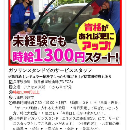
ガソリンスタンドでのサービススタッフ
✅高時給！レギュラー勤務でしっかり稼げる！✅従業員特典もあり
兵庫県漁連 淡路仮屋給油所(ENEOS)
交通・アクセス 東浦ＩＣから車で7分
時給1,300円以上
兵庫県淡路市
勤務時間詳細 7:30～19:00 ＊1日7、8時間～ＯＫ！ ＊『早番・遅番』
『がっつり勤務』入れる方大歓迎！ ＊毎月安定して稼ぎたいという
方、特に大歓迎！！ 他にも ●「今月はしっかり稼ぎたい！」...
仕事内容 ✅ガソリンスタンド「エネオス淡路仮屋SS」にて、サービ
ススタッフとしてご活躍いただきます！ 【仕事内容】 ・お客様の車
の誘導 ▼ ・給油 ▼ ・窓拭き ▼ ・会計 ▼ ・洗車 など...