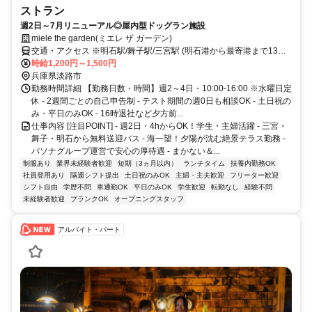
ストラン
週2日～7月リニューアル◎屋内型ドッグラン施設
miele the garden(ミエレ ザ ガーデン)
交通・アクセス ※明石駅/舞子駅/三宮駅 (明石港から最寄港まで13分/
高速舞子から15分/三宮から45分)
時給1,200円～1,500円
兵庫県淡路市
勤務時間詳細 【勤務日数・時間】週2～4日・10:00-16:00 ※水曜日定
休 - 2週間ごとの自己申告制 - テスト期間の週0日も相談OK - 土日祝の
み・平日のみOK - 16時退社など夕方前...
仕事内容 [注目POINT] - 週2日・4hからOK！学生・主婦活躍 - 三宮・
舞子・明石から無料送迎バス - 海一望！夕陽が沈む絶景テラス勤務 -
パソナグループ運営で安心の厚待遇 - まかない＆...
制服あり
業界未経験者歓迎
短期（3ヵ月以内）
ランチタイム
扶養内勤務OK
社員登用あり
隔週シフト提出
土日祝のみOK
主婦・主夫歓迎
フリーター歓迎
シフト自由
学歴不問
車通勤OK
平日のみOK
学生歓迎
転勤なし
経験不問
未経験者歓迎
ブランクOK
オープニングスタッフ
アルバイト・パート