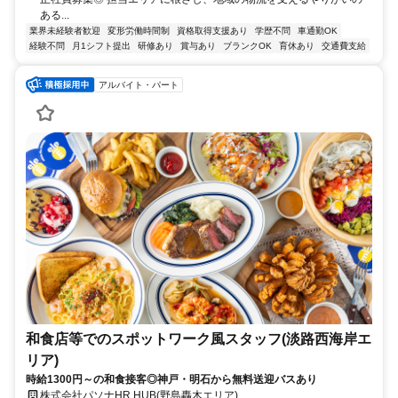
ある...
業界未経験者歓迎
変形労働時間制
資格取得支援あり
学歴不問
車通勤OK
経験不問
月1シフト提出
研修あり
賞与あり
ブランクOK
育休あり
交通費支給
アルバイト・パート
和食店等でのスポットワーク風スタッフ(淡路西海岸エ
リア)
時給1300円～の和食接客◎神戸・明石から無料送迎バスあり
株式会社パソナHR HUB(野島轟木エリア)