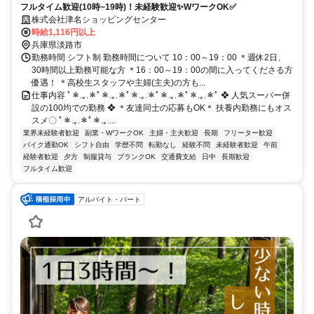
フルタイム歓迎(10時~19時)！未経験歓迎✨WワークOK✅
株式会社津名ショッピングセンター
時給1,116円以上
兵庫県淡路市
勤務時間 シフト制 勤務時間について 10：00～19：00 ＊週休2日、
30時間以上勤務可能な方 ＊16：00～19：00の間に入ってくださる方
優遇！ ＊高校生スタッフや主婦(主夫)の方も...
仕事内容 ﾟ＊.｡.＊ﾟ＊.｡.＊ﾟ＊.｡.＊ﾟ＊.｡.＊ﾟ＊.｡.＊ﾟ ❖ 人気スーパー併
設の100均での勤務 ❖ ＊友達同士の応募もOK＊ 扶養内勤務にもオス
スメ〇 ﾟ＊.｡.＊ﾟ＊.｡....
業界未経験者歓迎
副業・WワークOK
主婦・主夫歓迎
長期
フリーター歓迎
バイク通勤OK
シフト自由
学歴不問
転勤なし
経験不問
未経験者歓迎
午前
経験者歓迎
夕方
制服貸与
ブランクOK
交通費支給
日中
長期歓迎
フルタイム歓迎
アルバイト・パート