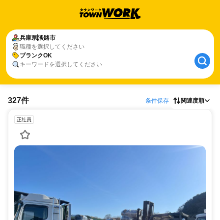
兵庫県
淡路市
職種を選択してください
ブランクOK
キーワードを選択してください
327件
条件保存
関連度順
正社員