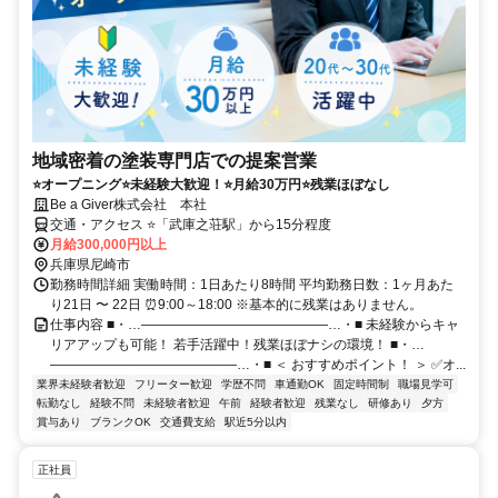
地域密着の塗装専門店での提案営業
⭐オープニング⭐未経験大歓迎！⭐月給30万円⭐残業ほぼなし
Be a Giver株式会社 本社
交通・アクセス ⭐「武庫之荘駅」から15分程度
月給300,000円以上
兵庫県尼崎市
勤務時間詳細 実働時間：1日あたり8時間 平均勤務日数：1ヶ月あた
り21日 〜 22日 ⏰9:00～18:00 ※基本的に残業はありません。
仕事内容 ■・…――――――――――――――…・■ 未経験からキャ
リアアップも可能！ 若手活躍中！残業ほぼナシの環境！ ■・…
――――――――――――――…・■ ＜ おすすめポイント！ ＞ ✅オ...
業界未経験者歓迎
フリーター歓迎
学歴不問
車通勤OK
固定時間制
職場見学可
転勤なし
経験不問
未経験者歓迎
午前
経験者歓迎
残業なし
研修あり
夕方
賞与あり
ブランクOK
交通費支給
駅近5分以内
正社員