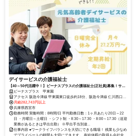
デイサービスの介護福祉士
【40～50代活躍中！】ビーナスプラスの介護福祉士(正社員)募集！サポ
ートもバッチリ！
ビーナスプラス 甲東園
アクセス 阪急今津線 甲東園東口徒歩約18分、阪急今津線 仁川西口徒
歩約19分 阪急今津線：甲東園駅より徒歩17分
月給282,743円以上
兵庫県西宮市
勤務時間 実働時間：8時間/日 平均勤務日数：1ヶ月あたり20日～22
日 ・月曜日～土曜日 ・シフト制 ・8:30～17:30 ・8:00～17:30（送迎
業務があるときは早出出勤） ※早出手当別途...
仕事内容 ●ワークライフバランスを大切にできる職場！ 残業も少なめ
でプライベートの時間も大切にできます。 有給休暇の取得も会社全