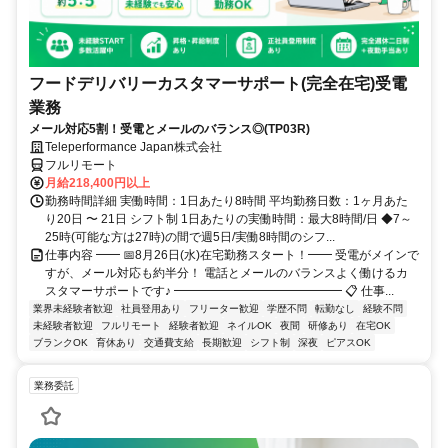
フードデリバリーカスタマーサポート(完全在宅)受電
業務
メール対応5割！受電とメールのバランス◎(TP03R)
Teleperformance Japan株式会社
フルリモート
月給218,400円以上
勤務時間詳細 実働時間：1日あたり8時間 平均勤務日数：1ヶ月あた
り20日 〜 21日 シフト制 1日あたりの実働時間：最大8時間/日 ◆7～
25時(可能な方は27時)の間で週5日/実働8時間のシフ...
仕事内容 ━━ 📅8月26日(水)在宅勤務スタート！━━ 受電がメインで
すが、メール対応も約半分！ 電話とメールのバランスよく働けるカ
スタマーサポートです♪ ━━━━━━━━━━━━━━ 📋 仕事...
業界未経験者歓迎
社員登用あり
フリーター歓迎
学歴不問
転勤なし
経験不問
未経験者歓迎
フルリモート
経験者歓迎
ネイルOK
夜間
研修あり
在宅OK
ブランクOK
育休あり
交通費支給
長期歓迎
シフト制
深夜
ピアスOK
業務委託