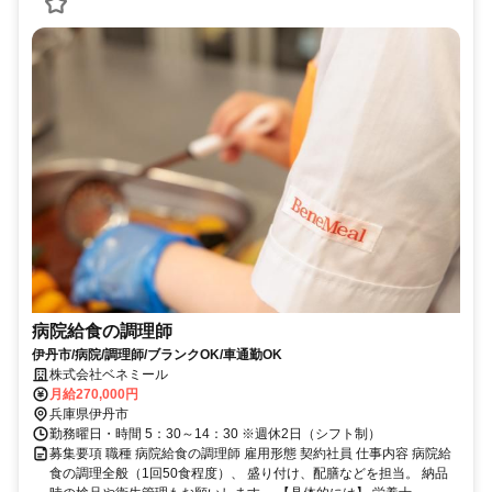
病院給食の調理師
伊丹市/病院/調理師/ブランクOK/車通勤OK
株式会社ベネミール
月給270,000円
兵庫県伊丹市
勤務曜日・時間 5：30～14：30 ※週休2日（シフト制）
募集要項 職種 病院給食の調理師 雇用形態 契約社員 仕事内容 病院給
食の調理全般（1回50食程度）、 盛り付け、配膳などを担当。 納品