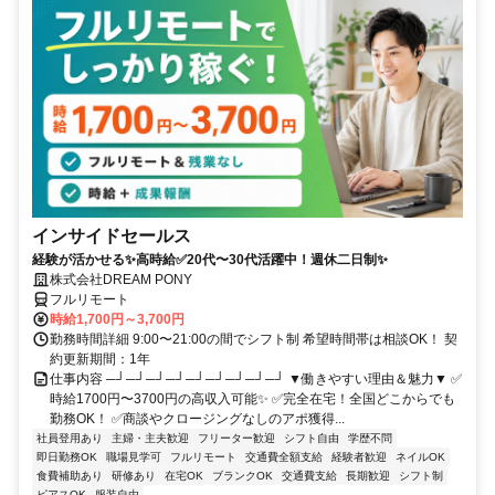
インサイドセールス
経験が活かせる✨高時給✅20代〜30代活躍中！週休二日制✨
株式会社DREAM PONY
フルリモート
時給1,700円～3,700円
勤務時間詳細 9:00〜21:00の間でシフト制 希望時間帯は相談OK！ 契
約更新期間：1年
仕事内容 ─┘─┘─┘─┘─┘─┘─┘─┘─┘ ▼働きやすい理由＆魅力▼ ✅
時給1700円〜3700円の高収入可能✨ ✅完全在宅！全国どこからでも
勤務OK！ ✅商談やクロージングなしのアポ獲得...
社員登用あり
主婦・主夫歓迎
フリーター歓迎
シフト自由
学歴不問
即日勤務OK
職場見学可
フルリモート
交通費全額支給
経験者歓迎
ネイルOK
食費補助あり
研修あり
在宅OK
ブランクOK
交通費支給
長期歓迎
シフト制
ピアスOK
服装自由