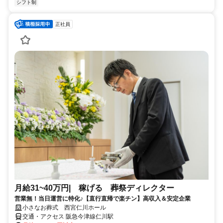
シフト制
正社員
月給31~40万円| 稼げる 葬祭ディレクター
営業無！当日運営に特化♪【直行直帰で楽チン】高収入＆安定企業
小さなお葬式 西宮仁川ホール
交通・アクセス 阪急今津線仁川駅