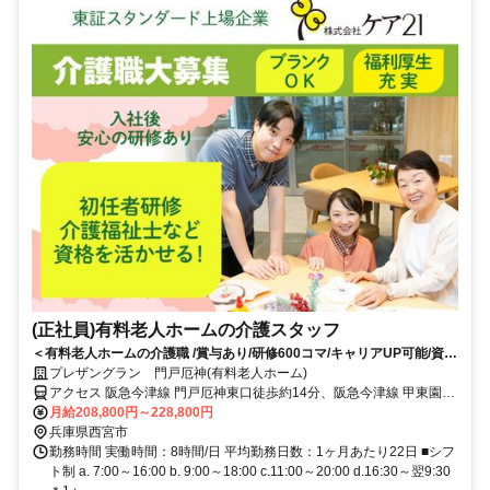
(正社員)有料老人ホームの介護スタッフ
＜有料老人ホームの介護職 /賞与あり/研修600コマ/キャリアUP可能/資格
取得支援あり＞残業月5.7時間以内/記録システムの導入で業務負担を軽
プレザングラン 門戸厄神(有料老人ホーム)
減！介護業務に専念できる環境★キャリアUPもマイペースに働きたいも
アクセス 阪急今津線 門戸厄神東口徒歩約14分、阪急今津線 甲東園東
叶う
口徒歩約17分、阪急神戸本線 西宮北口北東口徒歩約28分 阪急今津線
月給208,800円～228,800円
「門戸厄神」駅から徒歩約12分
兵庫県西宮市
勤務時間 実働時間：8時間/日 平均勤務日数：1ヶ月あたり22日 ■シフ
ト制 a. 7:00～16:00 b. 9:00～18:00 c.11:00～20:00 d.16:30～翌9:30