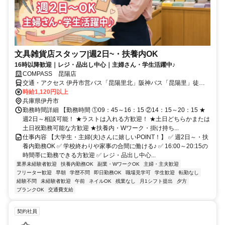
文具雑貨店スタッフ|週2日~・扶養内OK
16時以降歓迎｜レジ・品出し中心｜主婦さん・学生活躍中♪
COMPASS 昆陽店
交通・アクセス 伊丹市営バス「昆陽里北」阪神バス「昆陽里」徒歩2
分 武庫之荘駅から自転車15分
時給1,120円以上
兵庫県伊丹市
勤務時間詳細 【勤務時間 ①09：45～16：15 ②14：15～20：15 ★
週2日～相談可能！ ★ラストは入れる方歓迎！ ★土日どちらかまたは
土日祝勤務可能な方歓迎 ★扶養内・Wワーク・掛け持ち...
仕事内容 【大学生・主婦(夫)さんに嬉しいPOINT！】 ✅ 週2日～・扶
養内勤務OK ✅ 学校終わりや家事の合間に働ける♪ ✅ 16:00～20:15の
時間帯に勤務できる方歓迎 ✅ レジ・品出し中心...
業界未経験者歓迎
扶養内勤務OK
副業・WワークOK
主婦・主夫歓迎
フリーター歓迎
早朝
学歴不問
即日勤務OK
職場見学可
学生歓迎
転勤なし
経験不問
未経験者歓迎
午前
ネイルOK
残業なし
月1シフト提出
夕方
ブランクOK
交通費支給
契約社員