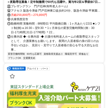
＜夜勤専従募集！定年制撤廃で60代も活躍中。賞与年2回＆季節休7日◎
少ない日数でしっかり稼げる！＞賞与年2回＆昇給あり！定年制撤廃で
プレザングラン 門戸厄神(有料老人ホーム)
長く安定して働けます。少人数制で寄り添うケアができる温かい有料老
アクセス 阪急今津線 門戸厄神東口徒歩約14分、阪急今津線 甲東園東
人ホームです◎
口徒歩約17分、阪急神戸本線 西宮北口北東口徒歩約28分 阪急今津線
月給250,800円～270,800円
「門戸厄神」駅から徒歩約12分
兵庫県西宮市
勤務時間 実働時間：8時間/日 平均勤務日数：1ヶ月あたり22日 ■シフ
ト制(例) a.16:30～翌9:30 ＊1ヶ月単位の変形労働時間制 (例：30
日-171時間,31日-177時間) ＊22...
仕事内容 ◆- 仕事内容 -◆ 介護付有料老人ホームの夜勤専従スタッフ
として、 介護業務をお願いします。 夜間の入居者様の身の回りのお
手伝いのほか、 見回り・見守りで入居者様の安心を守る大切なお仕
事...
変形労働時間制
60代も応募可
資格取得支援あり
職場見学可
研修あり
ブランクOK
交通費支給
アルバイト・パート