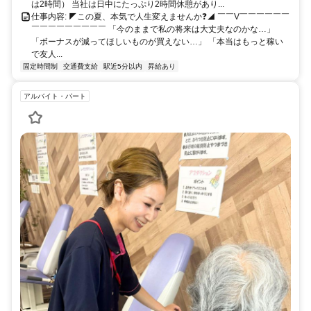
は2時間） 当社は日中にたっぷり2時間休憩があり...
仕事内容: ◤この夏、本気で人生変えませんか❓◢ ￣￣V￣￣￣￣￣￣
￣￣￣￣￣￣￣￣￣ 「今のままで私の将来は大丈夫なのかな…」
「ボーナスが減ってほしいものが買えない…」 「本当はもっと稼い
で友人...
固定時間制
交通費支給
駅近5分以内
昇給あり
アルバイト・パート