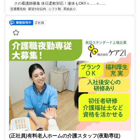
クの看護師募集 休日柔軟対応！連休もOK!! ○……○…...
交通費支給
駅近5分以内
シフト制
昇給あり
正社員
(正社員)有料老人ホームの介護スタッフ(夜勤専従)