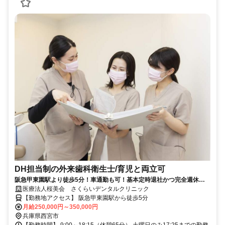
DH担当制の外来歯科衛生士/育児と両立可
阪急甲東園駅より徒歩5分！車通勤も可！基本定時退社かつ完全週休二
日制で勤務可能です！
医療法人桜美会 さくらいデンタルクリニック
【勤務地アクセス】 阪急甲東園駅から徒歩5分
月給250,000円～350,000円
兵庫県西宮市
【勤務時間】 9:00～18:15（休憩65分） 土曜日のみ17:25までの勤務