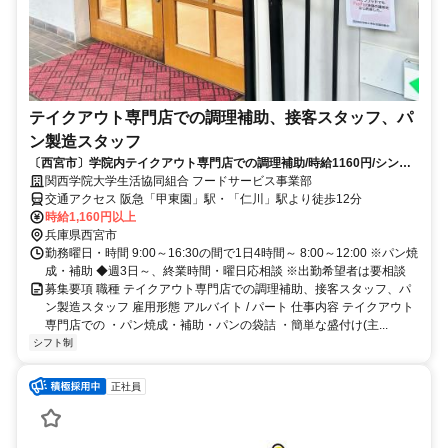
テイクアウト専門店での調理補助、接客スタッフ、パ
ン製造スタッフ
〔西宮市〕学院内テイクアウト専門店での調理補助/時給1160円/シンプ
ルワーク/未経験やブランクOK
関西学院大学生活協同組合 フードサービス事業部
交通アクセス 阪急「甲東園」駅・「仁川」駅より徒歩12分
時給1,160円以上
兵庫県西宮市
勤務曜日・時間 9:00～16:30の間で1日4時間～ 8:00～12:00 ※パン焼
成・補助 ◆週3日～、終業時間・曜日応相談 ※出勤希望者は要相談
募集要項 職種 テイクアウト専門店での調理補助、接客スタッフ、パ
ン製造スタッフ 雇用形態 アルバイト / パート 仕事内容 テイクアウト
専門店での ・パン焼成・補助・パンの袋詰 ・簡単な盛付け(主...
シフト制
正社員