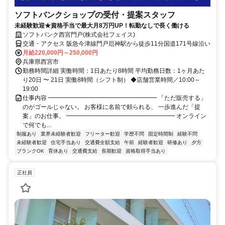
ソフトバンクショップの受付・提案スタッフ
未経験歓迎★資格手当で最大月8万円UP！転勤なしで長く働ける
ソフトバンク西宮門戸(株式会社フェイス)
交通・アクセス 阪急今津線門戸厄神駅から徒歩11分国道171号線沿い
月給220,000円～250,000円
兵庫県西宮市
勤務時間詳細 実働時間：1日あたり8時間 平均勤務日数：1ヶ月あた
り20日 〜 21日 実働8時間（シフト制） ◆店舗営業時間／10:00～
19:00
仕事内容 ━━━━━━━━━━━━━━━━━━ 「ただ販売する」
のがゴールじゃない。 お客様に名前で頼られる、 一歩進んだ「提
案」のお仕事。 ━━━━━━━━━━━━━━━━━━ オンライン
で何でも...
制服あり
業界未経験者歓迎
フリーター歓迎
学歴不問
固定時間制
経験不問
未経験者歓迎
住宅手当あり
交通費全額支給
午前
経験者歓迎
研修あり
夕方
ブランクOK
育休あり
交通費支給
長期歓迎
資格取得手当あり
正社員