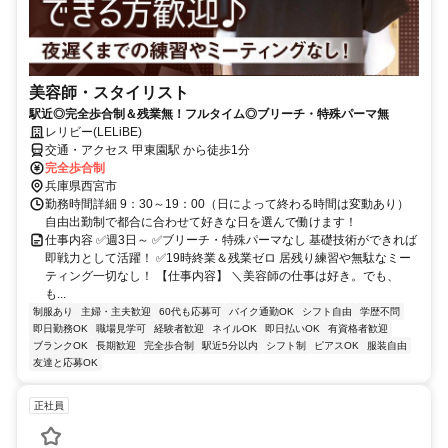
美容師・スタイリスト
駅近◎完全歩合制＆残業無！フルタイム◎ブリーチ・特殊パーマ無
レリビー(LELiBE)
交通・アクセス 甲東園駅 から徒歩1分
完全歩合制
兵庫県西宮市
勤務時間詳細 9：30～19：00（日によって終わる時間は変動あり）
自由出勤制で都合に合わせて好きな日を選んで働けます！
仕事内容 ✅週3日～ ✅ブリーチ・特殊パーマなし 基礎技術ができれば
即戦力として活躍！ ✅19時終業＆残業ゼロ 居残り練習や無駄なミー
ティング一切なし！ 【仕事内容】 ＼美容師の仕事は好き。でも、
も...
制服あり
主婦・主夫歓迎
60代も応募可
バイク通勤OK
シフト自由
学歴不問
即日勤務OK
職場見学可
経験者歓迎
ネイルOK
即日払いOK
有資格者歓迎
ブランクOK
長期歓迎
完全歩合制
駅近5分以内
シフト制
ピアスOK
服装自由
友達と応募OK
正社員