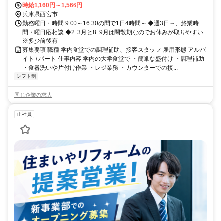
時給1,160円～1,566円
兵庫県西宮市
勤務曜日・時間 9:00～16:30の間で1日4時間～ ◆週3日～、終業時
間・曜日応相談 ◆2･3月と8･9月は閑散期なのでお休みが取りやすい
※多少前後有
募集要項 職種 学内食堂での調理補助、接客スタッフ 雇用形態 アルバ
イト / パート 仕事内容 学内の大学食堂で ・簡単な盛付け ・調理補助
・食器洗いや片付け作業 ・レジ業務 ・カウンターでの接...
シフト制
同じ企業の求人
正社員