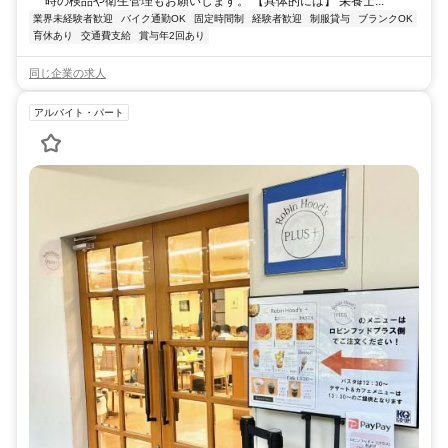
時の検品や衛生管理もお願いします。 【具体的には】 栄養士...
業界未経験者歓迎
バイク通勤OK
固定時間制
経験者歓迎
制服貸与
ブランクOK
育休あり
交通費支給
賞与年2回あり
同じ企業の求人
アルバイト・パート