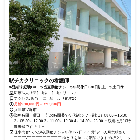
駅チカクリニックの看護師
✨透析未経験OK ✨当直勤務ナシ ✨年間休日120日以上 ✨土日休み
も相談OK ✨希望休あり ✨駅チカ
医療法人社団仁成会 仁成クリニック
アクセス: 阪急「仁川駅」より徒歩2分
月給290,000円～350,000円
兵庫県宝塚市
勤務時間・曜日: 下記の時間帯で交代制(シフト制) 1）08:00～16:30
2）08:30～17:00 3）11:00～19:30 4）14:30～23:00 ＊残業は月10時
間未満です ＊土日...
仕事内容: ＼＼深夜勤務ナシ＆年休122日／／ 賞与4.5カ月実績あり ￣
￣￣￣V￣￣￣￣￣￣￣￣￣ ゆとりを持って活躍できる 透析クリニッ