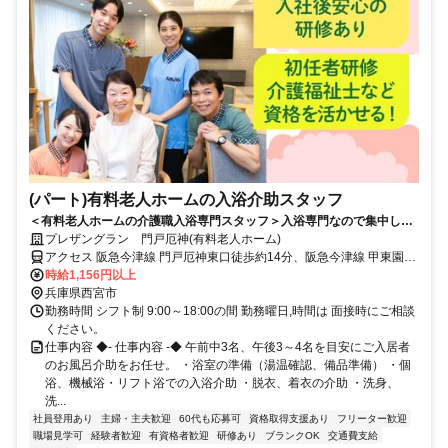
(パート)有料老人ホームの入浴介助スタッフ
＜有料老人ホームの介護職入浴専門スタッフ＞入浴専門なので集中して
業務ができる。初任者研修以上～応募可能です！
プレザングラン 門戸厄神(有料老人ホーム)
アクセス 阪急今津線 門戸厄神東口徒歩約14分、阪急今津線 甲東園東
口徒歩約17分、阪急神戸本線 西宮北口北東口徒歩約28分 阪急今津線
時給1,156円以上
「門戸厄神」駅から徒歩約12分
兵庫県西宮市
勤務時間 シフト制 9:00～18:00の間 勤務曜日,時間は 面接時にご相談
ください。
仕事内容 ◆- 仕事内容 -◆ 午前中3名、午後3～4名を目安にご入居者
のお風呂介助をお任せ。 ・浴室の準備（湯温確認、備品準備） ・個
浴、機械浴・リフト浴での入浴介助 ・脱衣、着衣の介助 ・洗身、
洗...
社員登用あり
主婦・主夫歓迎
60代も応募可
資格取得支援あり
フリーター歓迎
職場見学可
経験者歓迎
有資格者歓迎
研修あり
ブランクOK
交通費支給