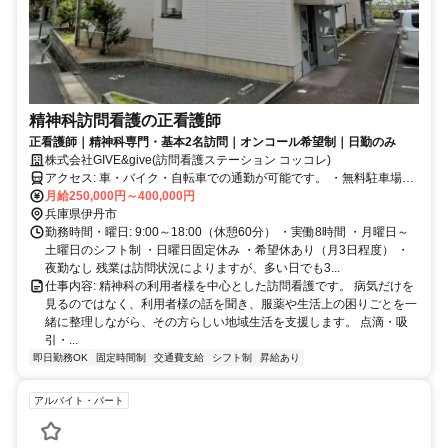
精神科訪問看護の正看護師
正看護師｜精神科専門・基本2名訪問｜オンコール希望制｜日勤のみ
株式会社GIVE&give(訪問看護ステーション コッコレ)
アクセス: 車・バイク・自転車での通勤が可能です。 ・無料駐車場完
備 ・車通勤可 ・バイク通勤可 ・自転車通勤可 通勤方法については、
月給250,000円～400,000円
面接時にお気軽にご相談ください。
兵庫県伊丹市
勤務時間・曜日: 9:00～18:00（休憩60分） ・実働8時間 ・月曜日～
土曜日のシフト制 ・日曜日固定休み ・希望休あり（月3日程度） ・
夜勤なし 残業は訪問状況によりますが、多い日でも3...
仕事内容: 精神科の利用者様を中心とした訪問看護です。 病気だけを
見るのではなく、利用者様の話を聞き、服薬や生活上の困りごとを一
緒に整理しながら、その方らしい地域生活を支援します。 点滴・吸
引・...
即日勤務OK
固定時間制
交通費支給
シフト制
昇給あり
アルバイト・パート