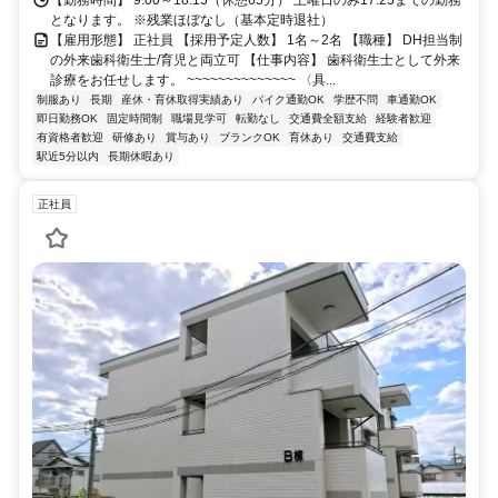
となります。 ※残業ほぼなし（基本定時退社）
【雇用形態】 正社員 【採用予定人数】 1名～2名 【職種】 DH担当制
の外来歯科衛生士/育児と両立可 【仕事内容】 歯科衛生士として外来
診療をお任せします。 ~~~~~~~~~~~~~~ 〈具...
制服あり
長期
産休・育休取得実績あり
バイク通勤OK
学歴不問
車通勤OK
即日勤務OK
固定時間制
職場見学可
転勤なし
交通費全額支給
経験者歓迎
有資格者歓迎
研修あり
賞与あり
ブランクOK
育休あり
交通費支給
駅近5分以内
長期休暇あり
正社員