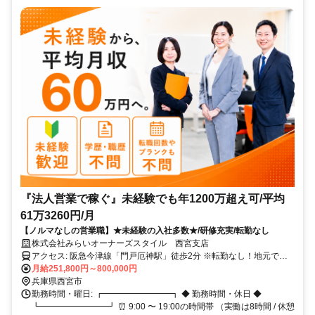
『法人営業で稼ぐ』未経験でも年1200万超え可/平均
61万3260円/月
【ノルマなしの営業職】★未経験の入社多数★/研修充実/転勤なし
株式会社みらいオーナーズスタイル 西宮支店
アクセス: 阪急今津線「門戸厄神駅」徒歩2分 ※転勤なし！地元で稼
げます！
月給251,800円～800,000円
兵庫県西宮市
勤務時間・曜日: ┏━━━━━━━━┓ ◆ 勤務時間・休日 ◆
┗━━━━━━━━┛ ⏰ 9:00 〜 19:00の時間帯 （実働は8時間 / 休憩