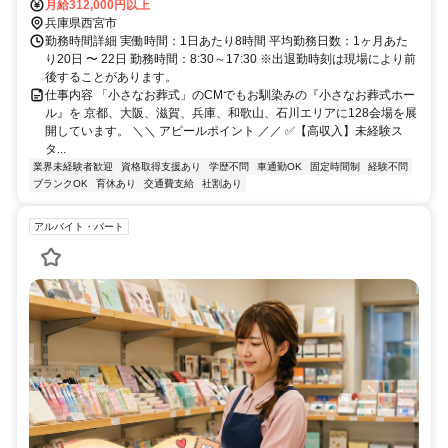
月給312,000円以上
兵庫県西宮市
勤務時間詳細 実働時間：1日あたり8時間 平均勤務日数：1ヶ月あた
り20日 〜 22日 勤務時間：8:30～17:30 ※出退勤時刻は現場により前
後することがあります。
仕事内容 「小さなお葬式」のCMでもお馴染みの『小さなお葬式ホー
ル』を 京都、大阪、滋賀、兵庫、和歌山、石川エリアに128会場を展
開しています。 ＼＼ アピールポイント ／／ ✅【高収入】未経験ス
タ...
業界未経験者歓迎
資格取得支援あり
学歴不問
車通勤OK
固定時間制
経験不問
ブランクOK
育休あり
交通費支給
社割あり
アルバイト・パート