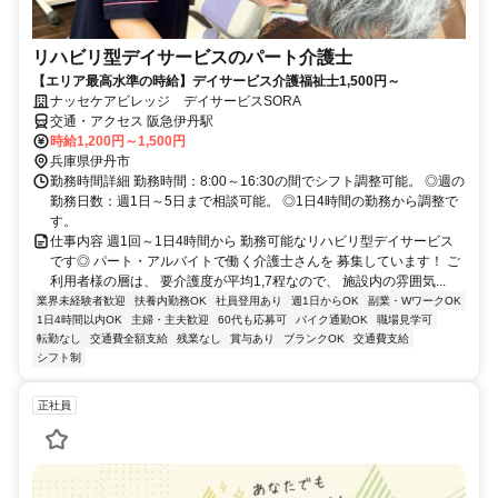
リハビリ型デイサービスのパート介護士
【エリア最高水準の時給】デイサービス介護福祉士1,500円～
ナッセケアビレッジ デイサービスSORA
交通・アクセス 阪急伊丹駅
時給1,200円～1,500円
兵庫県伊丹市
勤務時間詳細 勤務時間：8:00～16:30の間でシフト調整可能。 ◎週の
勤務日数：週1日～5日まで相談可能。 ◎1日4時間の勤務から調整で
す。
仕事内容 週1回～1日4時間から 勤務可能なリハビリ型デイサービス
です◎ パート・アルバイトで働く介護士さんを 募集しています！ ご
利用者様の層は、 要介護度が平均1,7程なので、 施設内の雰囲気...
業界未経験者歓迎
扶養内勤務OK
社員登用あり
週1日からOK
副業・WワークOK
1日4時間以内OK
主婦・主夫歓迎
60代も応募可
バイク通勤OK
職場見学可
転勤なし
交通費全額支給
残業なし
賞与あり
ブランクOK
交通費支給
シフト制
正社員