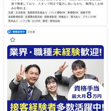
体で推進しており、スタッフ同士で協力し合いながら、無理なくお休
みが取れま...
主婦・主夫歓迎
資格取得支援あり
バイク通勤OK
車通勤OK
経験不問
未経験者歓迎
交通費全額支給
経験者歓迎
研修あり
賞与あり
ブランクOK
育休あり
シフト制
ひげOK
髪型・髪色自由
正社員