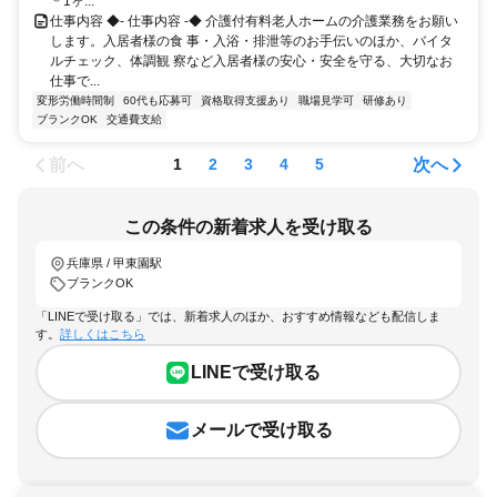
＊1ヶ...
仕事内容 ◆- 仕事内容 -◆ 介護付有料老人ホームの介護業務をお願い
します。入居者様の食 事・入浴・排泄等のお手伝いのほか、バイタ
ルチェック、体調観 察など入居者様の安心・安全を守る、大切なお
仕事で...
変形労働時間制
60代も応募可
資格取得支援あり
職場見学可
研修あり
ブランクOK
交通費支給
前へ
次へ
1
2
3
4
5
この条件の新着求人を受け取る
兵庫県 / 甲東園駅
ブランクOK
「LINEで受け取る」では、新着求人のほか、おすすめ情報なども配信しま
す。
詳しくはこちら
LINEで受け取る
メールで受け取る