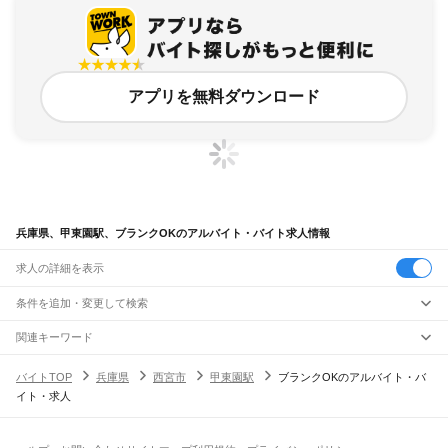
アプリを無料ダウンロード
兵庫県、甲東園駅、ブランクOKのアルバイト・バイト求人情報
求人の詳細を表示
条件を追加・変更して検索
市区町村を追加・変更
関連キーワード
完全在宅ワーク 全国
シール貼り 在宅
現在地周辺
ガチャガチャ
犬カフェ
兵庫県
駅を追加・変更
バイトTOP
兵庫県
西宮市
甲東園駅
ブランクOKのアルバイト・バ
兵庫県
すべて
イト・求人
神戸市
すべて
職種を追加・変更
JR神戸線(大阪～神戸)
東灘区
灘区
兵庫区
長田区
須磨区
垂水区
北区
中央区
西区
尼崎駅
立花駅
甲子園口駅
西宮駅
さくら夙川駅
芦屋駅
甲南山手駅
摂津本山駅
住吉駅
飲食・フードサービス
姫路市
尼崎市
明石市
西宮市
洲本市
芦屋市
伊丹市
相生市
豊岡市
加古川市
赤穂市
特徴を追加・変更
六甲道駅
摩耶駅
灘駅
三ノ宮駅
元町駅
神戸駅
飲食・フードサービス
すべて