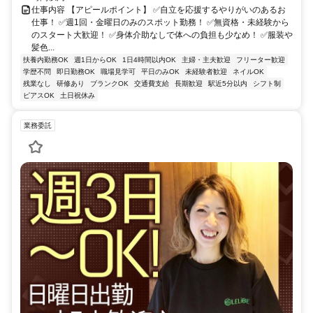
仕事内容 【アピールポイント】 ✅自立を応援するやりがいのあるお
仕事！ ✅週1回・金曜日のみのスポット勤務！ ✅無資格・未経験から
のスタート大歓迎！ ✅身体介助なしで体への負担も少なめ！ ✅服装や
髪色...
扶養内勤務OK
週1日からOK
1日4時間以内OK
主婦・主夫歓迎
フリーター歓迎
学歴不問
即日勤務OK
職場見学可
平日のみOK
未経験者歓迎
ネイルOK
残業なし
研修あり
ブランクOK
交通費支給
長期歓迎
駅近5分以内
シフト制
ピアスOK
土日祝休み
業務委託