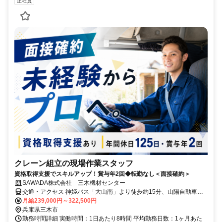
正社員
クレーン組立の現場作業スタッフ
資格取得支援でスキルアップ！賞与年2回◆転勤なし＜面接確約＞
SAWADA株式会社 三木機材センター
交通・アクセス 神姫バス「大山南」より徒歩約15分、山陽自動車道
「三木小野IC」より車で約5分
月給239,000円～322,500円
兵庫県三木市
勤務時間詳細 実働時間：1日あたり8時間 平均勤務日数：1ヶ月あた