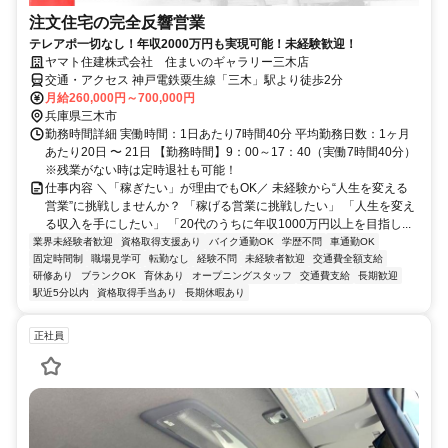
注文住宅の完全反響営業
テレアポ一切なし！年収2000万円も実現可能！未経験歓迎！
ヤマト住建株式会社 住まいのギャラリー三木店
交通・アクセス 神戸電鉄粟生線「三木」駅より徒歩2分
月給260,000円～700,000円
兵庫県三木市
勤務時間詳細 実働時間：1日あたり7時間40分 平均勤務日数：1ヶ月
あたり20日 〜 21日 【勤務時間】9：00～17：40（実働7時間40分）
※残業がない時は定時退社も可能！
仕事内容 ＼「稼ぎたい」が理由でもOK／ 未経験から“人生を変える
営業”に挑戦しませんか？ 「稼げる営業に挑戦したい」 「人生を変え
る収入を手にしたい」 「20代のうちに年収1000万円以上を目指し...
業界未経験者歓迎
資格取得支援あり
バイク通勤OK
学歴不問
車通勤OK
固定時間制
職場見学可
転勤なし
経験不問
未経験者歓迎
交通費全額支給
研修あり
ブランクOK
育休あり
オープニングスタッフ
交通費支給
長期歓迎
駅近5分以内
資格取得手当あり
長期休暇あり
正社員