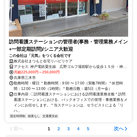
訪問看護ステーションの管理者(事務・管理業務メイン
+一部定期訪問)/シニア大歓迎
この会社は「元気」をつくる会社です
株式会社まつもと在宅リハビリケア
アクセス: 神戸電鉄粟生線 広野ゴルフ場前駅から徒歩１５分 ・神戸
月給225,000円～250,000円
市営地下鉄 西神中央駅から自動車で約２０分 ・マイカー通勤可
兵庫県三木市
勤務時間・曜日: * 勤務時間：9:00 〜 17:00（実働7時間） * 休憩時
間：12:00 〜 13:00（1時間） * 勤務日数：週5日（月〜金）
仕事内容: 〇訪問看護ステーションにおける訪問看護業務全般 * 訪問
看護ステーションにおける、バックオフィスでの管理・事務業務をメ
インにお任せします。 * 当ステーションは、セラピストによる「リ
ハ...
固定時間制
残業なし
交通費支給
前へ
次へ
1
2
3
4
5