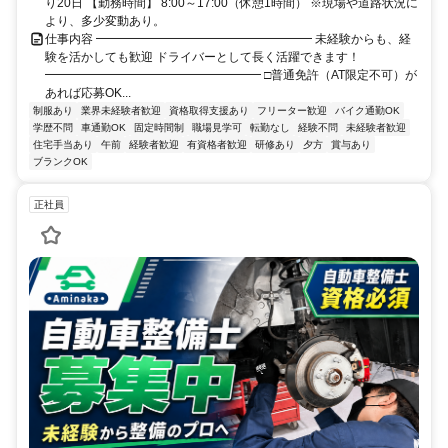
り20日 【勤務時間】 8:00～17:00（休憩1時間） ※現場や道路状況に
より、多少変動あり。
仕事内容 ━━━━━━━━━━━━━━━━━━ 未経験からも、経
験を活かしても歓迎 ドライバーとして長く活躍できます！
━━━━━━━━━━━━━━━━━━ □普通免許（AT限定不可）が
あれば応募OK...
制服あり
業界未経験者歓迎
資格取得支援あり
フリーター歓迎
バイク通勤OK
学歴不問
車通勤OK
固定時間制
職場見学可
転勤なし
経験不問
未経験者歓迎
住宅手当あり
午前
経験者歓迎
有資格者歓迎
研修あり
夕方
賞与あり
ブランクOK
正社員