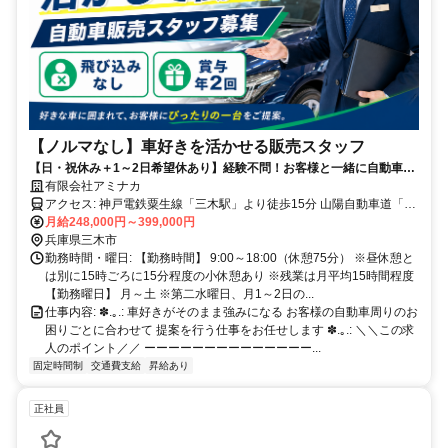
【ノルマなし】車好きを活かせる販売スタッフ
【日・祝休み＋1～2日希望休あり】経験不問！お客様と一緒に自動車選
びを楽しめる仕事です♪✅賞与年2回
有限会社アミナカ
アクセス: 神戸電鉄粟生線「三木駅」より徒歩15分 山陽自動車道「三
木IC」から車で約10分
月給248,000円～399,000円
兵庫県三木市
勤務時間・曜日: 【勤務時間】 9:00～18:00（休憩75分） ※昼休憩と
は別に15時ごろに15分程度の小休憩あり ※残業は月平均15時間程度
【勤務曜日】 月～土 ※第二水曜日、月1～2日の...
仕事内容: ✽.｡.: 車好きがそのまま強みになる お客様の自動車周りのお
困りごとに合わせて 提案を行う仕事をお任せします ✽.｡.: ＼＼この求
人のポイント／／ ーーーーーーーーーーーーーー...
固定時間制
交通費支給
昇給あり
正社員