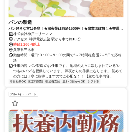
パンの製造
パン好きな方は是非！★深夜帯は時給1500円！★残業ほぼ無し★交通費
支給
株式会社神戸モリーママ
アクセス: 神戸電鉄志染 駅から車で約10 分
時給1,200円以上
兵庫県三木市
勤務時間・曜日: 0：00～9：00の間で5～7時間程度 週2～5日で応相
談
仕事内容: パン製造 のお仕事です。 地域の人々に親しまれている”い
つものパン”を提供しています。 深夜からの作業になります。 初めて
の方には丁寧に指導しますのでご心配なく！ 【主な仕事内容...
即日勤務OK
固定時間制
交通費支給
週2・3日からOK
シフト制
アルバイト・パート