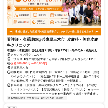
看護師・准看護師@兵庫県三木市_皮膚科・美容皮膚
科クリニック
看護師・准看護師【完全週休2日制・年休125日・外来のみ・夜勤なし・
皮膚科クリニック】復職・ブランク歓迎☆子育て世代が活躍中！皮膚科
さかい皮フ科クリニック
未経験でも全く問題ありません！美容皮膚科経験がなくてもしっかりス
アクセス: ■神戸電鉄粟生線「志染駅」西口改札より徒歩3分 ■マイカ
キルアップできる環境です。
ー通勤OKなので、神戸、明石、加古川などからの勤務も大歓迎で
月給300,000円～400,000円
す！ まずはお問い合わせください。 ◎175号線 西脇方面から →小林
兵庫県三木市
の交差点を左折(コンビニ、ガソリンスタンドの看板が目印です。) →
勤務時間・曜日: 完全週休2日制・週休2.5日・週所定38.5時間 【働き
小林東の交差点を右折 →医療ビルの看板が見えたら右折 ◎175号線
やすさのポイント】 ・完全週休2日制＋土曜午後休み ・週休2.5日相
神戸方面から →小林の交差点を右折(スシローの看板が目印です。) →
当の勤務体系 ・週所定労働時間38.5時間 ・年間休日...
小林東の交差点を右折 →医療ビルの看板が見えたら右折 ※スタッフ
仕事内容: 【皮膚科・美容皮膚科クリニック｜外来のみ】 【夜勤な
用の専用駐車場（無料）あり ★☆ーーーーーーーーーーーーーーー
し・オンコールなし】 【美容施術あり｜販売ノルマなし】 ★☆ーー
ー☆★
ーーーーーーーーーーーーーー☆★ ■ 仕事内容 皮膚科・美容皮膚...
変形労働時間制
交通費支給
駅近5分以内
昇給あり