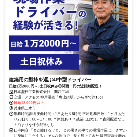
建築用の型枠を運ぶ4t中型ドライバー
日給1万2000円～♪土日祝休み◎関西一円の近距離配送！
日本型枠工業株式会社 関西工場
交通・アクセス 神戸電鉄「恵比須駅」から車で約15分
日給12,000円以上
兵庫県三木市
勤務時間詳細 実働時間：1日あたり8時間 平均勤務日数：1ヶ月あた
り23日 8：00～17：00 ＊休憩あり ＊残業ほぼなし ＊夜間配送なし
＊泊まりを伴う配送なし
仕事内容 「まだ働けるけど、 この暑さの中での現場作業は、 さすが
に身体にこたえる」 そんな理由で、長く続けてきた 建設現場を離れ