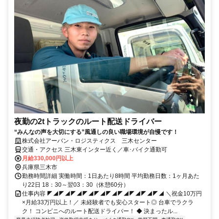
夜勤の2tトラックのルート配送ドライバー
“みんなの声を大切にする”風通しの良い職場環境が自慢です！
株式会社アーバン・ロジスティクス 三木センター
交通・アクセス 三木東インター近く／車･バイク通勤可
月給330,000円以上
兵庫県三木市
勤務時間詳細 実働時間：1日あたり8時間 平均勤務日数：1ヶ月あた
り22日 18：30～翌03：30（休憩60分）
仕事内容 ◤◢◤◢◤◢◤◢◤◢◤◢◤◢◤◢◤◢◤◢ ＼祝金10万円
×月給33万円以上！／ 未経験者でも安心スタート◎ 台車でラクラ
ク！ コンビニへのルート配送ドライバー！ ◆ 決まったル...