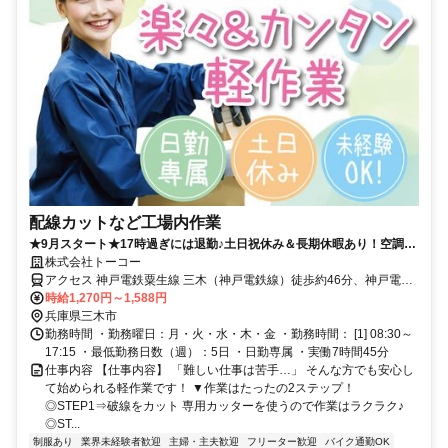
配線カットなど工場内作業
★9月スタート★17時過ぎには退勤♪土日祝休み＆長期休暇あり！空調完
備の快適環境で始めるモクモク軽作業♪
株式会社トーコー
アクセス 神戸電鉄粟生線 三木（神戸電鉄線）徒歩約46分、神戸電鉄
粟生線/神戸高速鉄道南北線 志染西改札口徒歩約62分、ＪＲ加古川線
時給1,270円～1,588円
厄神徒歩約72分 神戸電鉄「三木」駅より車で10分
兵庫県三木市
勤務時間 ・勤務曜日：月・火・水・木・金 ・勤務時間： [1] 08:30～
17:15 ・最低勤務日数（週）：5日 ・日勤専属 ・実働7時間45分
仕事内容 【仕事内容】 「難しい仕事は苦手…」 そんな方でも安心し
て始められる軽作業です！ ▼作業はたったの2ステップ！
◎STEP1⇒破線をカット 専用カッターを使うので作業はラクラク♪
◎ST...
制服あり
業界未経験者歓迎
主婦・主夫歓迎
フリーター歓迎
バイク通勤OK