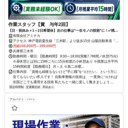
作業スタッフ【賞 与年2回】
【日・祝休み＋1～2日希望休】次の仕事は”一生モノの技術”に！✅残業
平均15h⭐賞与年2回
有限会社アミナカ
アクセス: 神戸電鉄粟生線「三木駅」より徒歩15分 山陽自動車道「三
月給248,000円～399,000円
木IC」から車で約10分 ◎車通勤可
兵庫県三木市
勤務時間・曜日: 【勤務時間】 9:00～18:00(実働7.7時間／休憩75分)
※昼休憩とは別に15時ごろに15分程度の小休憩あり ※残業は月平均
15時間程度 【勤務曜日】 月～土 ※第二水曜...
仕事内容: 「資格も経験もないけど"手に職"をつけたい」 という方に
見てもらいたい求人です！ 自動車整備の技術は、 一度身につければ
全国どこでも通用する技術 私たちと一緒に楽しく働きましょう ...
固定時間制
交通費支給
昇給あり
アルバイト・パート