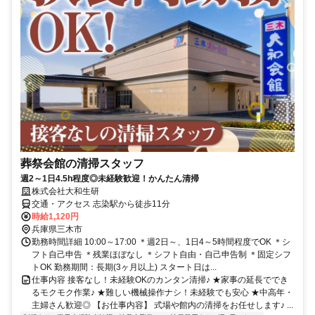
葬祭会館の清掃スタッフ
週2～1日4.5h程度◎未経験歓迎！かんたん清掃
株式会社大和生研
交通・アクセス 志染駅から徒歩11分
時給1,120円
兵庫県三木市
勤務時間詳細 10:00～17:00 ＊週2日～、1日4～5時間程度でOK ＊シ
フト自己申告 ＊残業ほぼなし ＊シフト自由・自己申告制 ＊固定シフ
トOK 勤務期間：長期(3ヶ月以上) スタート日は...
仕事内容 接客なし！未経験OKのカンタン清掃♪ ★家事の延長ででき
るモクモク作業♪ ★難しい機械操作ナシ！未経験でも安心 ★中高年・
主婦さん歓迎◎ 【お仕事内容】 式場や館内の清掃をお任せします♪ ...