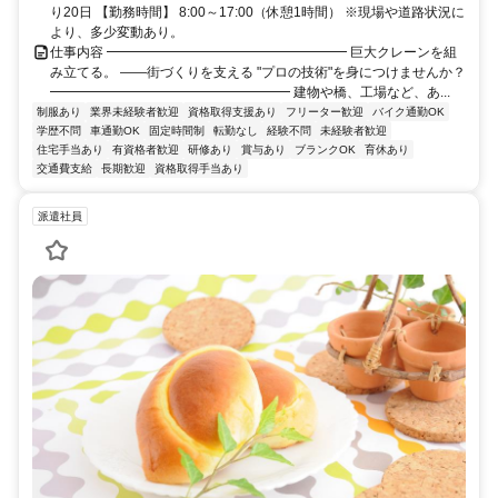
り20日 【勤務時間】 8:00～17:00（休憩1時間） ※現場や道路状況に
より、多少変動あり。
仕事内容 ━━━━━━━━━━━━━━━━━━ 巨大クレーンを組
み立てる。 ――街づくりを支える "プロの技術"を身につけませんか？
━━━━━━━━━━━━━━━━━━ 建物や橋、工場など、あ...
制服あり
業界未経験者歓迎
資格取得支援あり
フリーター歓迎
バイク通勤OK
学歴不問
車通勤OK
固定時間制
転勤なし
経験不問
未経験者歓迎
住宅手当あり
有資格者歓迎
研修あり
賞与あり
ブランクOK
育休あり
交通費支給
長期歓迎
資格取得手当あり
派遣社員