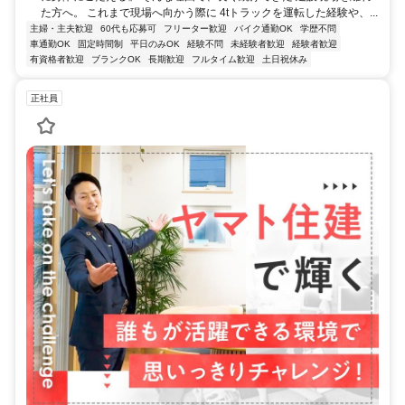
た方へ。 これまで現場へ向かう際に 4tトラックを運転した経験や、...
主婦・主夫歓迎
60代も応募可
フリーター歓迎
バイク通勤OK
学歴不問
車通勤OK
固定時間制
平日のみOK
経験不問
未経験者歓迎
経験者歓迎
有資格者歓迎
ブランクOK
長期歓迎
フルタイム歓迎
土日祝休み
正社員