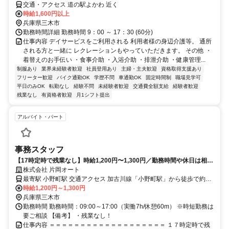
交通・アクセス 道の駅よかわ 近く
時給1,600円以上
兵庫県三木市
勤務時間詳細 勤務時間 9：00 ～ 17：30 (60分)
仕事内容 デイサービスをご利用される 利用者様の身辺介護等。 通所
される方と一緒に レクレーションもやっていただきます。 その他 ・
着替えのお手伝い ・食事介助 ・入浴介助 ・排泄介助 ・健康管理...
制服あり
業界未経験者歓迎
社員登用あり
主婦・主夫歓迎
資格取得支援あり
フリーター歓迎
バイク通勤OK
学歴不問
車通勤OK
固定時間制
職場見学可
平日のみOK
転勤なし
経験不問
未経験者歓迎
交通費全額支給
経験者歓迎
残業なし
有資格者歓迎
月1シフト提出
アルバイト・パート
事務スタッフ
【17時定時で残業なし】時給1,200円〜1,300円／勤務時間や休日は相談
OKの事務スタッフ
株式会社 片岡オート
最寄駅 小野町駅 交通アクセス 加古川線「小野町駅」から徒歩で約7
時給1,200円～1,300円
分 ※車・バイク通勤可 ※無料駐車場完備
兵庫県三木市
勤務時間 勤務時間：09:00～17:00（実働7h/休憩60m） ※時短勤務は
要ご相談 【備考】 ・残業なし！
仕事内容 ＝＝＝＝＝＝＝＝＝＝＝＝＝＝＝＝＝＝＝ １７時定時で残