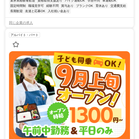
業界未経験者歓迎
資格取得支援あり
バイク通勤OK
学歴不問
車通勤OK
固定時間制
職場見学可
経験不問
賞与あり
ブランクOK
育休あり
交通費支給
長期歓迎
友達と応募OK
入社祝い金あり
同じ企業の求人
アルバイト・パート