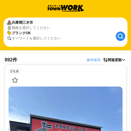
兵庫県
三木市
職種を選択してください
ブランクOK
キーワードを選択してください
892件
条件保存
関連度順
正社員