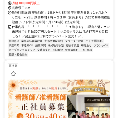
月給300,000円以上
兵庫県三木市
勤務時間詳細 実働時間：1日あたり8時間 平均勤務日数：1ヶ月あた
り20日 〜 23日 勤務時間９時～２２時（休憩あり）の間で８時間程度
勤務 シフト制 所定時間：月173時間（法定時間）
仕事内容 ─┘─┘─┘─┘─┘─┘─┘─┘─┘ ▼働きやすい理由＆魅力▼ ✅
未経験でも月給30万円スタート！ ✅店長クラスは月給37万円を目指
せる！ ✅完全週休2日制でプライベート充実！ ✅...
制服あり
業界未経験者歓迎
変形労働時間制
フリーター歓迎
バイク通勤OK
学歴不問
車通勤OK
経験不問
未経験者歓迎
経験者歓迎
研修あり
ブランクOK
オープニングスタッフ
交通費支給
長期歓迎
食事補助あり
ひげOK
髪型・髪色自由
正社員