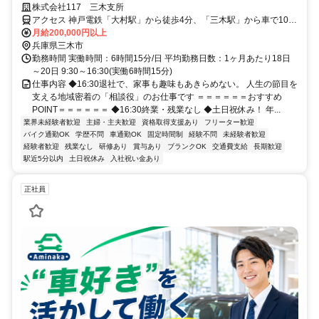
しも”に備える相談スタッフ◎とかにしてみませんか？
株式会社117 三木支所
アクセス 神戸電鉄「大村駅」から徒歩4分、「三木駅」から車で10分
■車・バイク通勤ＯＫ
月給200,000円以上
兵庫県三木市
勤務時間 実働時間：6時間15分/日 平均勤務日数：1ヶ月あたり18日
～20日 9:30～16:30(実働6時間15分)
仕事内容 ◆16:30退社で、家事も趣味もあきらめない。 人生の節目を
支える地域密着の「相談役」のお仕事です ＝＝＝＝＝＝おすすめ
POINT＝＝＝＝＝＝ ◆16:30終業・残業なし ◆土日祝休み！ 年...
業界未経験者歓迎
主婦・主夫歓迎
資格取得支援あり
フリーター歓迎
バイク通勤OK
学歴不問
車通勤OK
固定時間制
経験不問
未経験者歓迎
経験者歓迎
残業なし
研修あり
賞与あり
ブランクOK
交通費支給
長期歓迎
駅近5分以内
土日祝休み
入社祝い金あり
正社員