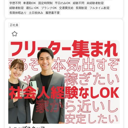
学歴不問
車通勤OK
固定時間制
平日のみOK
経験不問
未経験者歓迎
経験者歓迎
週払いOK
ブランクOK
交通費支給
長期歓迎
フルタイム歓迎
長期休暇あり
土日祝休み
履歴書不要
正社員