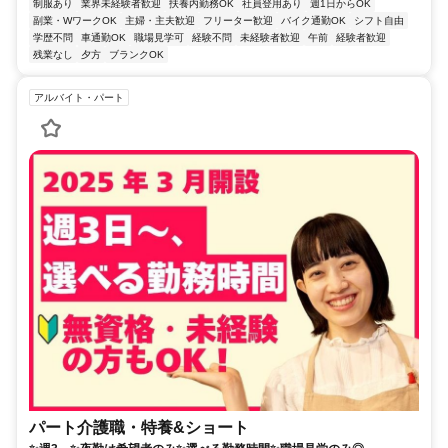
制服あり
業界未経験者歓迎
扶養内勤務OK
社員登用あり
週1日からOK
副業・WワークOK
主婦・主夫歓迎
フリーター歓迎
バイク通勤OK
シフト自由
学歴不問
車通勤OK
職場見学可
経験不問
未経験者歓迎
午前
経験者歓迎
残業なし
夕方
ブランクOK
アルバイト・パート
パート介護職・特養&ショート