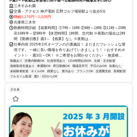
✨週3～✨夜勤は希望者のみ✨選べる勤務時間✨職場見学のみ◎
三木すみれ園
交通・アクセス 神戸電鉄 広野ゴルフ場前駅より徒歩5分
時給1,170円～1,220円
兵庫県三木市
勤務時間詳細 【就業時間】①7時～16時 ②9時～18時 ③11時～20時
④16時半～翌9時半 【休憩時間】1時間、交代制 ※夜勤の場合は2時
間 【勤務日数】週3～ 【残業】なし ※夜勤は...
仕事内容 2025年3月オープンの介護施設！ まだまだフレッシュな環
境です。 一緒に良い職場を作りあげていきましょう！ ✨おすすめポ
イント✨ ・週3日～OK！ ※ご希望をお聞かせください ・無資格...
制服あり
扶養内勤務OK
社員登用あり
1日4時間以内OK
主婦・主夫歓迎
資格取得支援あり
車通勤OK
即日勤務OK
職場見学可
平日のみOK
転勤なし
未経験者歓迎
ネイルOK
残業なし
賞与あり
ブランクOK
交通費支給
長期歓迎
フルタイム歓迎
週2・3日からOK
正社員