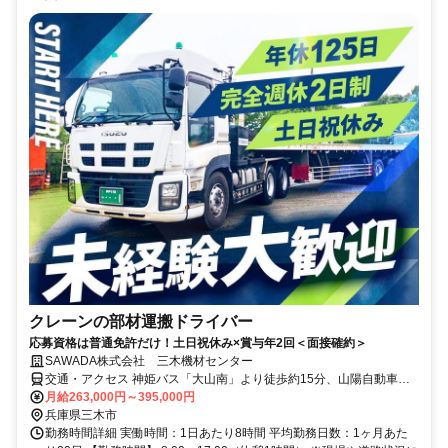
クレーンの部材運搬ドライバー
応募資格は普通免許だけ！土日祝休み×賞与年2回＜面接確約＞
SAWADA株式会社 三木機材センター
交通・アクセス 神姫バス「大山南」より徒歩約15分、山陽自動車道
「三木小野IC」より車で約5分
月給263,000円～395,000円
兵庫県三木市
勤務時間詳細 実働時間：1日あたり8時間 平均勤務日数：1ヶ月あた