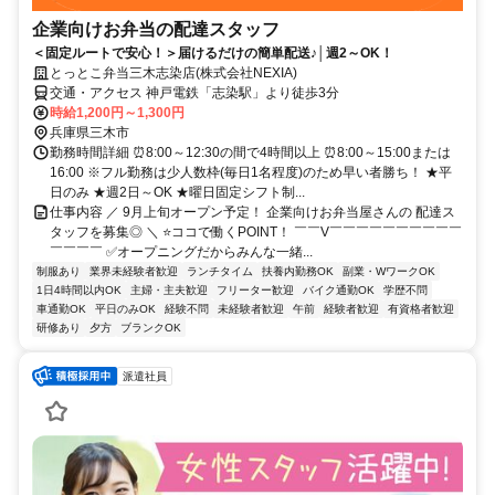
企業向けお弁当の配達スタッフ
＜固定ルートで安心！＞届けるだけの簡単配送♪│週2～OK！
とっとこ弁当三木志染店(株式会社NEXIA)
交通・アクセス 神戸電鉄「志染駅」より徒歩3分
時給1,200円～1,300円
兵庫県三木市
勤務時間詳細 ⏰8:00～12:30の間で4時間以上 ⏰8:00～15:00または
16:00 ※フル勤務は少人数枠(毎日1名程度)のため早い者勝ち！ ★平
日のみ ★週2日～OK ★曜日固定シフト制...
仕事内容 ／ 9月上旬オープン予定！ 企業向けお弁当屋さんの 配達ス
タッフを募集◎ ＼ ⭐ココで働くPOINT！ ￣￣V￣￣￣￣￣￣￣￣￣￣
￣￣￣￣ ✅オープニングだからみんな一緒...
制服あり
業界未経験者歓迎
ランチタイム
扶養内勤務OK
副業・WワークOK
1日4時間以内OK
主婦・主夫歓迎
フリーター歓迎
バイク通勤OK
学歴不問
車通勤OK
平日のみOK
経験不問
未経験者歓迎
午前
経験者歓迎
有資格者歓迎
研修あり
夕方
ブランクOK
派遣社員