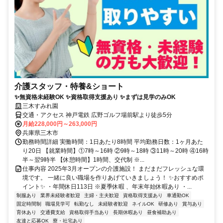
介護スタッフ・特養&ショート
✨無資格未経験OK ✨資格取得支援あり ✨まずは見学のみOK
三木すみれ園
交通・アクセス 神戸電鉄 広野ゴルフ場前駅より徒歩5分
月給228,000円～263,000円
兵庫県三木市
勤務時間詳細 実働時間：1日あたり8時間 平均勤務日数：1ヶ月あた
り20日 【就業時間】①7時～16時 ②9時～18時 ③11時～20時 ④16時
半～翌9時半 【休憩時間】1時間、交代制 ※...
仕事内容 2025年3月オープンの介護施設！ まだまだフレッシュな環
境です。 一緒に良い職場を作りあげていきましょう！ ✨おすすめポ
イント✨ ・年間休日113日 ※夏季休暇 、年末年始休暇あり ・...
制服あり
業界未経験者歓迎
主婦・主夫歓迎
資格取得支援あり
車通勤OK
固定時間制
職場見学可
転勤なし
未経験者歓迎
ネイルOK
研修あり
賞与あり
育休あり
交通費支給
資格取得手当あり
長期休暇あり
昼食補助あり
友達と応募OK
寮・社宅あり