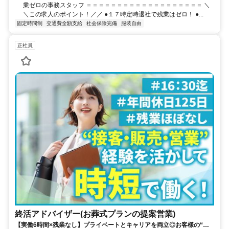
業ゼロの事務スタッフ ＝＝＝＝＝＝＝＝＝＝＝＝＝＝＝＝＝＝＝ ＼
＼この求人のポイント！／／ ●１７時定時退社で残業はゼロ！ ●...
固定時間制
交通費全額支給
社会保険完備
服装自由
正社員
終活アドバイザー(お葬式プランの提案営業)
【実働6時間×残業なし】プライベートとキャリアを両立◎お客様の“も