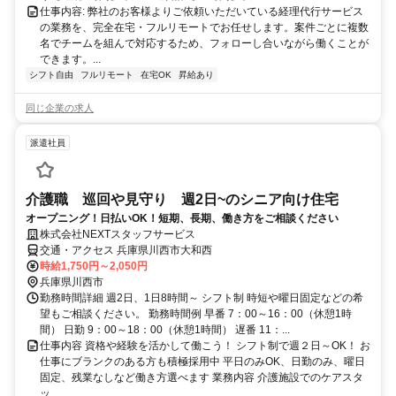
仕事内容: 弊社のお客様よりご依頼いただいている経理代行サービス
の業務を、完全在宅・フルリモートでお任せします。案件ごとに複数
名でチームを組んで対応するため、フォローし合いながら働くことが
できます。...
シフト自由
フルリモート
在宅OK
昇給あり
同じ企業の求人
派遣社員
介護職 巡回や見守り 週2日~のシニア向け住宅
オープニング！日払いOK！短期、長期、働き方をご相談ください
株式会社NEXTスタッフサービス
交通・アクセス 兵庫県川西市大和西
時給1,750円～2,050円
兵庫県川西市
勤務時間詳細 週2日、1日8時間～ シフト制 時短や曜日固定などの希
望もご相談ください。 勤務時間例 早番 7：00～16：00（休憩1時
間） 日勤 9：00～18：00（休憩1時間） 遅番 11：...
仕事内容 資格や経験を活かして働こう！ シフト制で週２日～OK！ お
仕事にブランクのある方も積極採用中 平日のみOK、日勤のみ、曜日
固定、残業なしなど働き方選べます 業務内容 介護施設でのケアスタ
ッ...