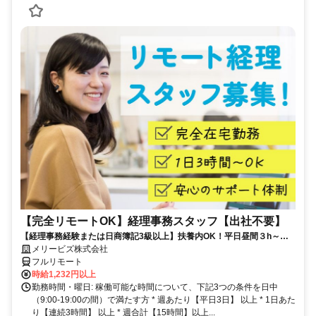
【完全リモートOK】経理事務スタッフ【出社不要】
【経理事務経験または日商簿記3級以上】扶養内OK！平日昼間３h～。
完全在宅で育児・介護中の方も大歓迎♪
メリービズ株式会社
フルリモート
時給1,232円以上
勤務時間・曜日: 稼働可能な時間について、下記3つの条件を日中
（9:00-19:00の間）で満たす方 * 週あたり【平日3日】 以上 * 1日あた
り【連続3時間】 以上 * 週合計【15時間】以上...