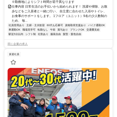
※勤務地によりシフト時間が若干異なります
仕事内容 日常生活のお手伝いから始められます！ 洗濯や掃除、お散
歩などをご入居者と一緒に行い、 自立度に合わせた入浴やトイレ、
お食事のサポートをします。 1フロア（ユニット）9名の少人数制の
ため、 毎...
社員登用あり
主婦・主夫歓迎
60代も応募可
資格取得支援あり
バイク通勤OK
車通勤OK
職場見学可
転勤なし
午前
賞与あり
ブランクOK
交通費支給
駅近5分以内
シフト制
社割あり
服装自由
髪型・髪色自由
同じ企業の求人
派遣社員