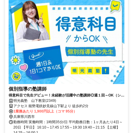
個別指導の塾講師
得意科目で先生デビュー！未経験が活躍中の塾講師◎週１回～OK（シフ
ト自由）
明光義塾 山下教室(2349)
アクセス 能勢電鉄妙見線山下駅より 徒歩約2分
1業務あたり 1,900円以上（コマ 95分）
兵庫県川西市
勤務時間 実働時間：1時間35分/日 平均勤務日数：1ヶ月あたり4日～
20日 【平日】 16:10～17:45 17:55～19:30 19:40～21:15 【土曜】
14:25～16:00 1...