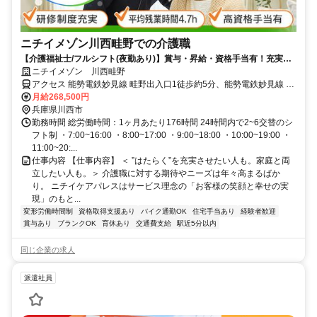
ニチイメゾン川西畦野での介護職
【介護福祉士/フルシフト(夜勤あり)】賞与・昇給・資格手当有！充実の
福利厚生◎資格取得支援でキャリアアップも目指せる！
ニチイメゾン 川西畦野
アクセス 能勢電鉄妙見線 畦野出入口1徒歩約5分、能勢電鉄妙見線 一
の鳥居徒歩約12分、能勢電鉄日生線 山下（兵庫県）徒歩約17分
月給268,500円
兵庫県川西市
勤務時間 総労働時間：1ヶ月あたり176時間 24時間内で2~6交替のシ
フト制 ・7:00~16:00 ・8:00~17:00 ・9:00~18:00 ・10:00~19:00 ・
11:00~20:...
仕事内容 【仕事内容】 ＜ ”はたらく”を充実させたい人も。家庭と両
立したい人も。＞ 介護職に対する期待やニーズは年々高まるばか
り。 ニチイケアパレスはサービス理念の「お客様の笑顔と幸せの実
現」のもと...
変形労働時間制
資格取得支援あり
バイク通勤OK
住宅手当あり
経験者歓迎
賞与あり
ブランクOK
育休あり
交通費支給
駅近5分以内
同じ企業の求人
派遣社員