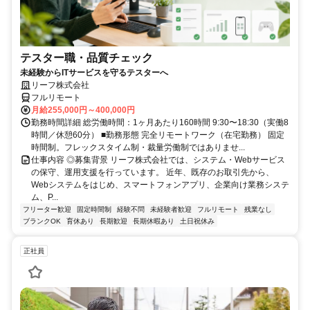
テスター職・品質チェック
未経験からITサービスを守るテスターへ
リーフ株式会社
フルリモート
月給255,000円～400,000円
勤務時間詳細 総労働時間：1ヶ月あたり160時間 9:30〜18:30（実働8
時間／休憩60分） ■勤務形態 完全リモートワーク（在宅勤務） 固定
時間制。フレックスタイム制・裁量労働制ではありませ...
仕事内容 ◎募集背景 リーフ株式会社では、システム・Webサービス
の保守、運用支援を行っています。 近年、既存のお取引先から、
Webシステムをはじめ、スマートフォンアプリ、企業向け業務システ
ム、P...
フリーター歓迎
固定時間制
経験不問
未経験者歓迎
フルリモート
残業なし
ブランクOK
育休あり
長期歓迎
長期休暇あり
土日祝休み
正社員