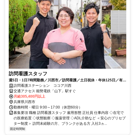
訪問看護スタッフ
週5日・1日7時間勤務／川西市／訪問看護／土日祝休・年休125日／有給
休暇取得率100％／車通勤可◎
訪問看護ステーション ココア川西
交通アクセス 能勢電鉄「山下」駅すぐ
月給305,400円以上
兵庫県川西市
勤務時間・曜日 9:00～17:00（休憩60分）
募集要項 職種 訪問看護スタッフ 雇用形態 正社員 仕事内容 ◇在宅で
の医療処置 ◇状態観察 ◇服薬管理 ◇ADL介助など ＜安心のプリセプ
ター制度＞ 訪問未経験の方、ブランクがある方 入社3ヵ...
固定時間制