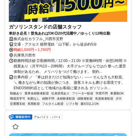
ガソリンスタンドの店舗スタッフ
車好き必見！普免あればOK◎20代活躍中／ゆっくり12時出勤
株式会社カラフル_川西市見野
交通・アクセス 能勢電鉄「山下駅」から徒歩約5分
時給1,500円～1,700円
兵庫県川西市
勤務時間詳細 ⏰勤務時間／12:00～21:00 ※実働8時間・休憩1時間 ※
残業あり（月平均10～20時間） 大手グループならではの 整った運営
体制があるため、 メリハリをつけて働けます。 契約...
仕事内容 ／ 「車は好きだけど知識がない」―― そんな方も大歓迎。
＼ 働きながら車の知識が身につき、 接客スキルも磨ける環境です。
ENEOS特約店として地域のお客様に愛される ガソリンス...
制服あり
業界未経験者歓迎
社員登用あり
フリーター歓迎
学歴不問
車通勤OK
職場見学可
転勤なし
経験不問
未経験者歓迎
経験者歓迎
有資格者歓迎
夕方
交通費支給
長期歓迎
フルタイム歓迎
シフト制
週4日以上OK
アルバイト・パート