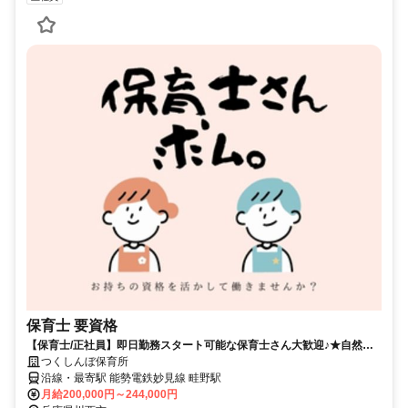
保育士 要資格
【保育士/正社員】即日勤務スタート可能な保育士さん大歓迎♪★自然を
いかした遊びの中で、つくしんぼのようにたくましく育ってね♪(つくし
つくしんぼ保育所
んぼ保育所(認可))
沿線・最寄駅 能勢電鉄妙見線 畦野駅
月給200,000円～244,000円