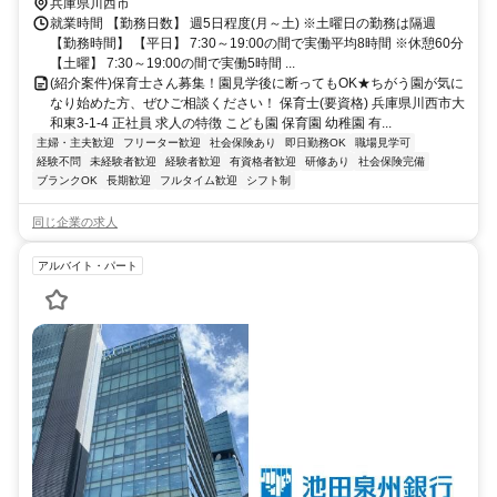
兵庫県川西市
就業時間 【勤務日数】 週5日程度(月～土) ※土曜日の勤務は隔週
【勤務時間】 【平日】 7:30～19:00の間で実働平均8時間 ※休憩60分
【土曜】 7:30～19:00の間で実働5時間 ...
(紹介案件)保育士さん募集！園見学後に断ってもOK★ちがう園が気に
なり始めた方、ぜひご相談ください！ 保育士(要資格) 兵庫県川西市大
和東3-1-4 正社員 求人の特徴 こども園 保育園 幼稚園 有...
主婦・主夫歓迎
フリーター歓迎
社会保険あり
即日勤務OK
職場見学可
経験不問
未経験者歓迎
経験者歓迎
有資格者歓迎
研修あり
社会保険完備
ブランクOK
長期歓迎
フルタイム歓迎
シフト制
同じ企業の求人
アルバイト・パート