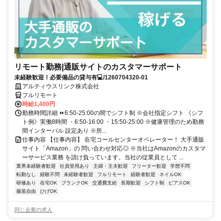
リモート勤務|通販サイトのカスタマーサポート
未経験歓迎！必要備品の貸与有💻/1260704320-01
アルティウスリンク株式会社
フルリモート
時給1,400円
勤務時間詳細 ⏩6:50-25:00の間でシフト制 ※会社指定シフト 《シフ
ト例》実働8時間 ・6:50-16:00 ・15:50-25:00 ※健康管理のため勤務
間インターバル 設定あり ※所...
仕事内容 【仕事内容】 在宅コールセンターオペレーター！ 大手通販
サイト「Amazon」の 問い合わせ対応◎ ※当社はAmazonのカスタマ
ーサービス業務 を請け負っています。当社の従業員として ...
業界未経験者歓迎
社員登用あり
主婦・主夫歓迎
フリーター歓迎
学歴不問
転勤なし
経験不問
未経験者歓迎
フルリモート
経験者歓迎
ネイルOK
研修あり
在宅OK
ブランクOK
交通費支給
長期歓迎
シフト制
ピアスOK
服装自由
ひげOK
同じ企業の求人