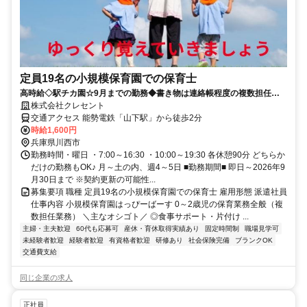
定員19名の小規模保育園での保育士
高時給◇駅チカ園☆9月までの勤務◆書き物は連絡帳程度の複数担任制
(^^)【川西市/保育士】
株式会社クレセント
交通アクセス 能勢電鉄「山下駅」から徒歩2分
時給1,600円
兵庫県川西市
勤務時間・曜日 ・7:00～16:30 ・10:00～19:30 各休憩90分 どちらか
だけの勤務もOK♪ 月～土の内、週4～5日 ■勤務期間■ 即日～2026年9
月30日まで ※契約更新の可能性...
募集要項 職種 定員19名の小規模保育園での保育士 雇用形態 派遣社員
仕事内容 小規模保育園はっぴーばーす 0～2歳児の保育業務全般（複
数担任業務） ＼主なオシゴト／ ◎食事サポート・片付け ...
主婦・主夫歓迎
60代も応募可
産休・育休取得実績あり
固定時間制
職場見学可
未経験者歓迎
経験者歓迎
有資格者歓迎
研修あり
社会保険完備
ブランクOK
交通費支給
同じ企業の求人
正社員