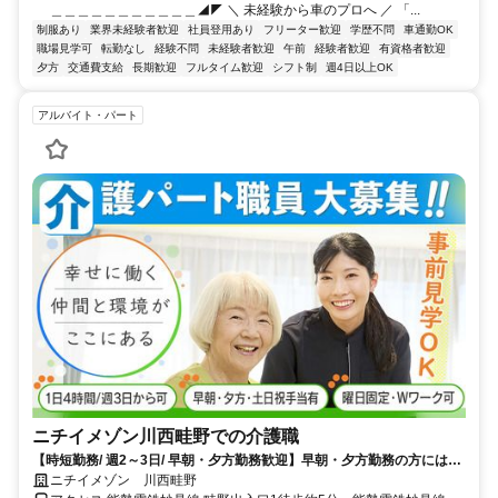
＿＿＿＿＿＿＿＿＿＿＿◢◤ ＼ 未経験から車のプロへ ／ 「...
制服あり
業界未経験者歓迎
社員登用あり
フリーター歓迎
学歴不問
車通勤OK
職場見学可
転勤なし
経験不問
未経験者歓迎
午前
経験者歓迎
有資格者歓迎
夕方
交通費支給
長期歓迎
フルタイム歓迎
シフト制
週4日以上OK
アルバイト・パート
ニチイメゾン川西畦野での介護職
【時短勤務/ 週2～3日/ 早朝・夕方勤務歓迎】早朝・夕方勤務の方には割
増賃金あり！土日は時給300円のプラス支給あり！
ニチイメゾン 川西畦野