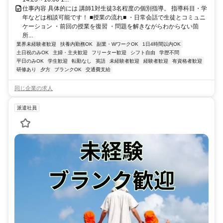
仕事内容 具体的には 講師1対生徒3名程度の個別指導。 指導科目・学
年などは相談可能です！ ■授業の流れ■ ・日常会話で生徒とコミュニ
ケーション ・前回の授業を復習 ・問題を解きながらわからない箇
所...
業界未経験者歓迎
扶養内勤務OK
副業・WワークOK
1日4時間以内OK
土日祝のみOK
主婦・主夫歓迎
フリーター歓迎
シフト自由
学歴不問
平日のみOK
学生歓迎
転勤なし
英語
未経験者歓迎
経験者歓迎
有資格者歓迎
研修あり
夕方
ブランクOK
交通費支給
同じ企業の求人
派遣社員