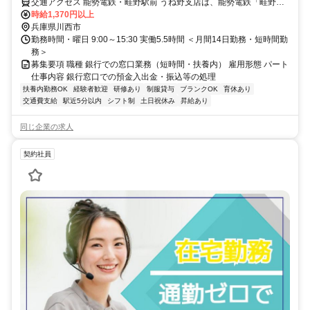
交通アクセス 能勢電鉄・畦野駅前 うね野支店は、能勢電鉄「畦野」
駅前にあり、駅チカで通勤ラクラク！ お隣にはコープがあります。
時給1,370円以上
主に個人のお客さまへのサービスに特化したお店です。
兵庫県川西市
勤務時間・曜日 9:00～15:30 実働5.5時間 ＜月間14日勤務・短時間勤
務＞
募集要項 職種 銀行での窓口業務（短時間・扶養内） 雇用形態 パート
仕事内容 銀行窓口での預金入出金・振込等の処理
扶養内勤務OK
経験者歓迎
研修あり
制服貸与
ブランクOK
育休あり
交通費支給
駅近5分以内
シフト制
土日祝休み
昇給あり
同じ企業の求人
契約社員