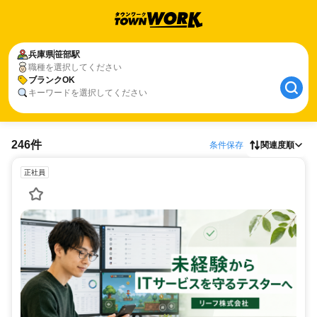
兵庫県
笹部駅
職種を選択してください
ブランクOK
キーワードを選択してください
246件
条件保存
関連度順
正社員