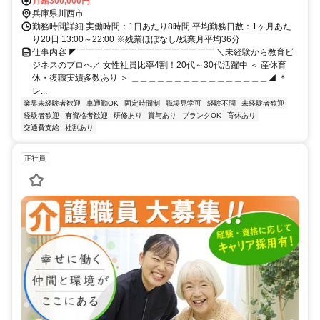
り東へ100ｍ。
月給300,000円
兵庫県川西市
勤務時間詳細 実働時間：1日あたり8時間 平均勤務日数：1ヶ月あた
り20日 13:00～22:00 ※残業ほぼなし/残業月平均36分
仕事内容 ◤￣￣￣￣￣￣￣￣￣￣￣￣￣￣￣￣ ＼未経験から教育ビ
ジネスのプロへ／ 女性社員比率4割！20代～30代活躍中 ＜ 産休育
休・復職実績多数あり ＞ ＿＿＿＿＿＿＿＿＿＿＿＿＿＿＿＿◢ ＊
レ...
業界未経験者歓迎
車通勤OK
固定時間制
職場見学可
経験不問
未経験者歓迎
経験者歓迎
有資格者歓迎
研修あり
賞与あり
ブランクOK
育休あり
交通費支給
社割あり
正社員