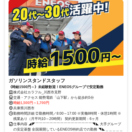
ガソリンスタンドスタッフ
《時給1500円～》未経験歓迎！ENEOSグループで安定勤務
株式会社カラフル_川西市見野
交通・アクセス 能勢電鉄「山下駅」から徒歩約5分
時給1,500円～1,700円
兵庫県川西市
勤務時間詳細 ⏰勤務時間／8:00～17:00 ※実働8時間・休憩1時間 ※
残業あり（月平均10～20時間） 契約更新期間：6ヶ月
仕事内容 ◢◤￣￣￣￣￣￣￣￣￣￣￣￣￣￣￣￣◥◣ 大手グループ
の安定基盤 全国展開しているENEOS特約店での勤務 ◥◣＿＿＿＿＿