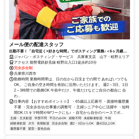
メール便の配達スタッフ
出勤不要！「自宅近く×好きな時間」でポスティング業務♪＜6ヶ月継続
勤務で合計2万円のプチボーナス＞
ジャパン・ポスティング・サービス 兵庫東支店 山下・畦野エリア
アクセス 能勢電鉄妙見線 畦野出入口1徒歩約10分
完全歩合制
兵庫県川西市
勤務時間 業務時間帯は、日の出から日没までの間で あればいつでも
OK。 ご自身の空き時間を有効に活用いただけます。 週2～3日、1日
2～3時間での勤務OK 午前中だけ、午後だけなどご自分の都合に 合
わ...
仕事内容 【おすすめポイント☆】 ・65歳以上応募可 ・面接時履歴書
不要 ・完全歩合/お仕事量の調整可 ・主婦シニア中心に活躍中 ・短時
間OK /スキマ時間やWワークにも♪ ・自宅から自分のペースでポ...
主婦・主夫歓迎
学歴不問
平日のみOK
経験不問
未経験者歓迎
午前
経験者歓迎
夕方
長期歓迎
完全歩合制
週2・3日からOK
週4日以上OK
履歴書不要
髪型・髪色自由