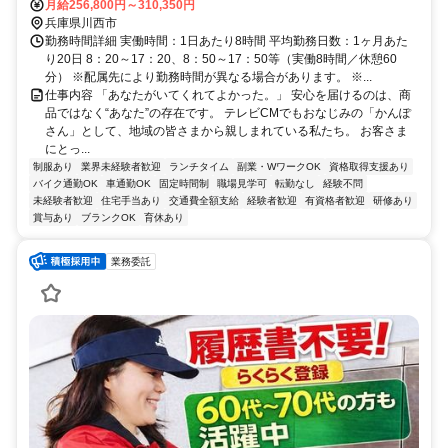
務となります
月給256,800円～310,350円
兵庫県川西市
勤務時間詳細 実働時間：1日あたり8時間 平均勤務日数：1ヶ月あた
り20日 8：20～17：20、8：50～17：50等（実働8時間／休憩60
分） ※配属先により勤務時間が異なる場合があります。 ※...
仕事内容 「あなたがいてくれてよかった。」 安心を届けるのは、商
品ではなく“あなた”の存在です。 テレビCMでもおなじみの「かんぽ
さん」として、地域の皆さまから親しまれている私たち。 お客さま
にとっ...
制服あり
業界未経験者歓迎
ランチタイム
副業・WワークOK
資格取得支援あり
バイク通勤OK
車通勤OK
固定時間制
職場見学可
転勤なし
経験不問
未経験者歓迎
住宅手当あり
交通費全額支給
経験者歓迎
有資格者歓迎
研修あり
賞与あり
ブランクOK
育休あり
業務委託