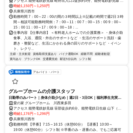
アクセス 能勢電鉄妙見線 畦野出入口1徒歩約5分、能勢電鉄妙見線 一
の鳥居徒歩約12分、能勢電鉄日生線 山下（兵庫県）徒歩約17分
時給1,150円～1,250円
兵庫県川西市
勤務時間 7：00～22：00の間の３時間以上※記載の時間で週2日３時
間～相談可能勤務時間例：7：00～11：00 7：00～15：00 9：00～
15：00 11：00～17：00 9：00～18：...
仕事内容 【仕事内容】 ＜有料老人ホームでの介護業務＞ ・身体介助
食事、入浴、通院・外出のサポートなど ・生活のサポート洗顔・歯
磨き・整髪など、生活にかかわる身の回りのサポートなど ・イベン
ト、レクリ...
主婦・主夫歓迎
資格取得支援あり
バイク通勤OK
経験不問
経験者歓迎
賞与あり
ブランクOK
交通費支給
駅近5分以内
シフト制
アルバイト・パート
グループホームの介護スタッフ
日勤帯のみパート｜身体介助少なめ｜週2日・3日OK｜福利厚生充実◎
｜認知症ケア
愛の家 グループホーム 川西東多田
アクセス 能勢電鉄妙見線 笹部徒歩約6分、能勢電鉄日生線 山下（兵
庫県）徒歩約8分、能勢電鉄妙見線 山下（兵庫県）徒歩約8分 能勢電
時給1,176円～1,296円
鉄妙見線「多田駅」より徒歩4分
兵庫県川西市
勤務時間 【早番】7:15～16:15（休憩60分） 【遅番】10:00～
19:00（休憩60分） シフト制 ※早番のみ・遅番のみ、でもご応募可