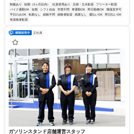
制服あり
短期（3ヵ月以内）
社員登用あり
主婦・主夫歓迎
フリーター歓迎
バイク通勤OK
短期
シフト自由
学歴不問
車通勤OK
即日勤務OK
職場見学可
平日のみOK
転勤なし
経験不問
経験者歓迎
残業なし
週払いOK
即日払いOK
有資格者歓迎
正社員
ガソリンスタンド店舗運営スタッフ