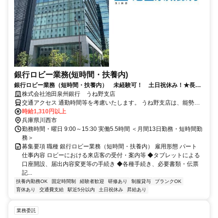
銀行ロビー業務(短時間・扶養内)
銀行ロビー業務（短時間・扶養内） 未経験可！ 土日祝休み！★長期
で安定して勤務いただける環境です！
株式会社池田泉州銀行 うね野支店
交通アクセス 通勤時間等を考慮いたします。 うね野支店は、能勢電
鉄「畦野」駅前にあり、駅チカで通勤ラクラク！ お隣にはコープが
時給1,310円以上
あります。主に個人のお客さまへのサービスに特化したお店です。
兵庫県川西市
勤務時間・曜日 9:00～15:30 実働5.5時間 ＜月間13日勤務・短時間勤
務＞
募集要項 職種 銀行ロビー業務（短時間・扶養内） 雇用形態 パート
仕事内容 ロビーにおける来店客の受付・案内等 ◆タブレットによる
口座開設、届出内容変更等の手続き ◆各種手続き、必要書類・伝票
記...
扶養内勤務OK
固定時間制
経験者歓迎
研修あり
制服貸与
ブランクOK
育休あり
交通費支給
駅近5分以内
土日祝休み
昇給あり
業務委託