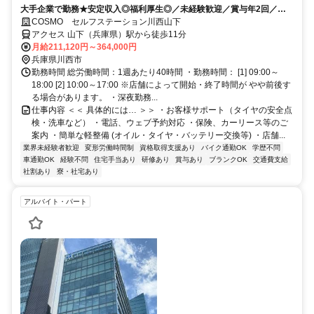
大手企業で勤務★安定収入◎福利厚生◎／未経験歓迎／賞与年2回／月9
～12日休み+休暇制度も充実◎／サービス残業無し
COSMO セルフステーション川西山下
アクセス 山下（兵庫県）駅から徒歩11分
月給211,120円～364,000円
兵庫県川西市
勤務時間 総労働時間：1週あたり40時間 ・勤務時間： [1] 09:00～
18:00 [2] 10:00～17:00 ※店舗によって開始・終了時間が やや前後す
る場合があります。 ・深夜勤務...
仕事内容 ＜＜ 具体的には… ＞＞ ・お客様サポート（タイヤの安全点
検・洗車など） ・電話、ウェブ予約対応 ・保険、カーリース等のご
案内 ・簡単な軽整備 (オイル・タイヤ・バッテリー交換等) ・店舗...
業界未経験者歓迎
変形労働時間制
資格取得支援あり
バイク通勤OK
学歴不問
車通勤OK
経験不問
住宅手当あり
研修あり
賞与あり
ブランクOK
交通費支給
社割あり
寮・社宅あり
アルバイト・パート