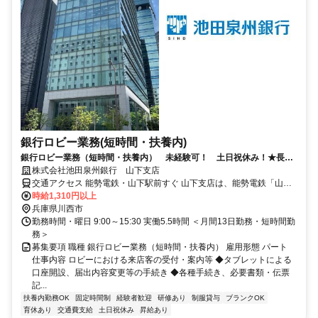
銀行ロビー業務(短時間・扶養内)
銀行ロビー業務（短時間・扶養内） 未経験可！ 土日祝休み！★長期
で安定して勤務いただける環境です！
株式会社池田泉州銀行 山下支店
交通アクセス 能勢電鉄・山下駅前すぐ 山下支店は、能勢電鉄「山
下」駅前にあり、駅チカで通勤ラクラク！
時給1,310円以上
兵庫県川西市
勤務時間・曜日 9:00～15:30 実働5.5時間 ＜月間13日勤務・短時間勤
務＞
募集要項 職種 銀行ロビー業務（短時間・扶養内） 雇用形態 パート
仕事内容 ロビーにおける来店客の受付・案内等 ◆タブレットによる
口座開設、届出内容変更等の手続き ◆各種手続き、必要書類・伝票
記...
扶養内勤務OK
固定時間制
経験者歓迎
研修あり
制服貸与
ブランクOK
育休あり
交通費支給
土日祝休み
昇給あり