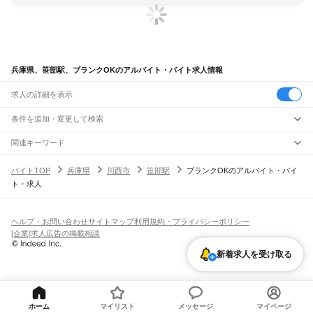
兵庫県、笹部駅、ブランクOKのアルバイト・バイト求人情報
求人の詳細を表示
条件を追加・変更して検索
市区町村を追加・変更
関連キーワード
完全在宅ワーク 全国
シール貼り 在宅
現在地周辺
ガチャガチャ
犬カフェ
兵庫県
駅を追加・変更
バイトTOP
兵庫県
川西市
笹部駅
ブランクOKのアルバイト・バイ
兵庫県
すべて
ト・求人
神戸市
すべて
職種を追加・変更
JR神戸線(大阪～神戸)
東灘区
灘区
兵庫区
長田区
須磨区
垂水区
北区
中央区
西区
尼崎駅
立花駅
甲子園口駅
西宮駅
さくら夙川駅
芦屋駅
甲南山手駅
摂津本山駅
住吉駅
飲食・フードサービス
姫路市
尼崎市
明石市
西宮市
洲本市
芦屋市
伊丹市
相生市
豊岡市
加古川市
赤穂市
特徴を追加・変更
六甲道駅
摩耶駅
灘駅
三ノ宮駅
元町駅
神戸駅
飲食・フードサービス
すべて
ヘルプ・お問い合わせ
サイトマップ
利用規約・プライバシーポリシー
西脇市
宝塚市
三木市
高砂市
川西市
小野市
三田市
加西市
丹波篠山市
養父市
ホールスタッフ
キッチンスタッフ
皿洗い・洗い場
精肉・鮮魚加工
給食調理
人気
[企業]求人広告の掲載相談
JR神戸線(神戸～姫路)
丹波市
南あわじ市
朝来市
淡路市
宍粟市
加東市
たつの市
川辺郡
多可郡
加古郡
雇用形態を追加・変更
パン屋（ベーカリー）
フードカウンター販売員
バー（BAR）・バーテンダー
日払いOK
高校生歓迎
学生歓迎
深夜の仕事
髪型・髪色自由
ひげOK
ネイルOK
神戸駅
兵庫駅
新長田駅
鷹取駅
須磨海浜公園駅
須磨駅
塩屋駅
垂水駅
舞子駅
朝霧駅
神崎郡
揖保郡
赤穂郡
佐用郡
美方郡
飲食店補助（開店・閉店準備）
飲食店（店長・マネージャー）
新着求人を受け取る
ピアスOK
アルバイト・パート
履歴書不要
オープニングスタッフ
留学生・外国人活躍中
明石駅
西明石駅
大久保駅
魚住駅
土山駅
東加古川駅
加古川駅
宝殿駅
曽根駅
都道府県を変更
営業・販売
勤務期間
正社員
ひめじ別所駅
御着駅
東姫路駅
姫路駅
営業・販売
すべて
短期
契約社員
単発・1日OK
長期
期間限定（春夏冬休み等）
JR山陽本線(姫路～岡山)
営業
テレフォンアポインター（テレアポ）
ルートセールス
コンビニ
シフト
派遣社員
姫路駅
英賀保駅
はりま勝原駅
網干駅
竜野駅
相生駅
有年駅
上郡駅
フードカウンター販売員
アパレル
家電量販店・携帯販売（携帯ショップ）
土日祝のみOK
業務委託
平日のみOK
週1日からOK
週2・3日からOK
週4日以上OK
ホーム
マイリスト
メッセージ
マイページ
販売店（店長・マネージャー）
その他販売