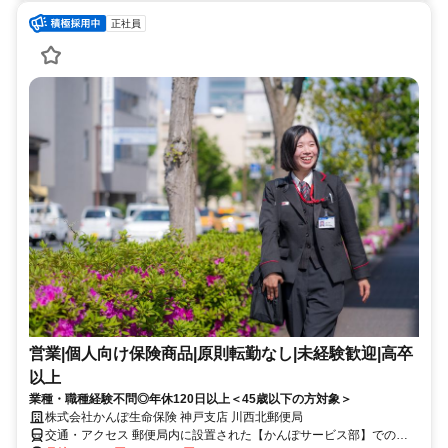
正社員
営業|個人向け保険商品|原則転勤なし|未経験歓迎|高卒
以上
業種・職種経験不問◎年休120日以上＜45歳以下の方対象＞
株式会社かんぽ生命保険 神戸支店 川西北郵便局
交通・アクセス 郵便局内に設置された【かんぽサービス部】での勤