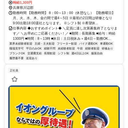
転車通勤OK(駐車場無料！)◇交通費支給あり♪(規定)※交通費は1日
時給1,300円
440円×勤務日数分支給（例：440円×20日勤務＝8,800円）→車バイ
兵庫県川辺郡
ク通勤もガソリン代として支給◎※詳細は面接時に説明いたします＊
勤務時間 【勤務時間】 8：00～13：00（休憩なし） 【勤務曜日】
送迎バスについて＊本数多数！川西能勢駅間 所要時間25分ほど。
月、火、水、木、金の間で週4～5日 ※最初の2日間は研修となり
9:00出勤18:00退社となります。 ※シフト制 ※希望休...
仕事内容 ◆おすすめポイント◆ ＼定員に達し次第募集終了となりま
す／ ＼お早めにご応募ください！／ ■期間：長期募集 ■給与：時給
1300円 ■時間：8～13時 ■休日：土日祝休み＋週4日～勤務OK...
業界未経験者歓迎
主婦・主夫歓迎
フリーター歓迎
バイク通勤OK
車通勤OK
職場見学可
平日のみOK
経験不問
未経験者歓迎
午前
経験者歓迎
研修あり
ブランクOK
交通費支給
長期歓迎
シフト制
週4日以上OK
服装自由
履歴書不要
送迎あり
正社員