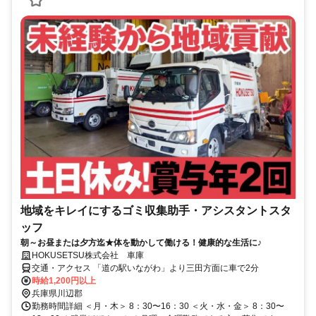
地域をキレイにするゴミ収集助手・アシスタントスタ
ッフ
朝～お昼または夕方迄★体を動かして働ける！健康的な生活に♪
HOKUSETSU株式会社 車庫
交通・アクセス 「道の駅いながわ」より三田方面に車で2分
時給1,200円以上
兵庫県川辺郡
勤務時間詳細 ＜月・木＞ 8：30〜16：30 ＜火・水・金＞ 8：30〜