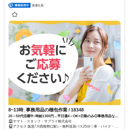
派遣社員
8~13時_事務用品の梱包作業 / 18348
20～50代活躍中♪時給1300円→平日週4～OK×日勤のみ◎事務用品など
を扱う軽作業♪川西能勢口駅～無料送迎あり♪車バイク自転車OK！
ヤマト・スタッフ・サプライ株式会社
アクセス 阪急｢川西能勢口駅｣～無料送迎バス25分◇車・バイク・自