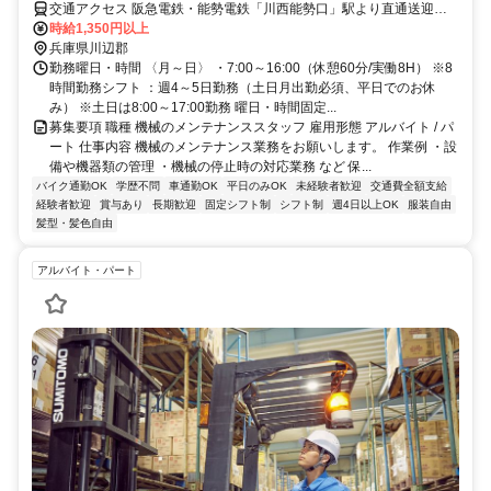
交通アクセス 阪急電鉄・能勢電鉄「川西能勢口」駅より直通送迎バ
ス25分 ★川西市、宝塚市から出勤されているスタッフ多数♪
時給1,350円以上
兵庫県川辺郡
勤務曜日・時間 〈月～日〉 ・7:00～16:00（休憩60分/実働8H） ※8
時間勤務シフト ：週4～5日勤務（土日月出勤必須、平日でのお休
み） ※土日は8:00～17:00勤務 曜日・時間固定...
募集要項 職種 機械のメンテナンススタッフ 雇用形態 アルバイト / パ
ート 仕事内容 機械のメンテナンス業務をお願いします。 作業例 ・設
備や機器類の管理 ・機械の停止時の対応業務 など 保...
バイク通勤OK
学歴不問
車通勤OK
平日のみOK
未経験者歓迎
交通費全額支給
経験者歓迎
賞与あり
長期歓迎
固定シフト制
シフト制
週4日以上OK
服装自由
髪型・髪色自由
アルバイト・パート