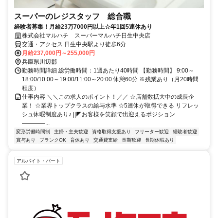
スーパーのレジスタッフ 総合職
経験者募集！月給23万7000円以上☆年1回5連休あり
株式会社マルハチ スーパーマルハチ日生中央店
交通・アクセス 日生中央駅より徒歩6分
月給237,000円～255,000円
兵庫県川辺郡
勤務時間詳細 総労働時間：1週あたり40時間 【勤務時間】 9:00～
18:00/10:00～19:00/11:00～20:00 休憩60分 ※残業あり（月20時間
程度）
仕事内容 ＼＼この求人のポイント！／／ ☆店舗数拡大中の成長企
業！ ☆業界トップクラスの給与水準 ☆5連休が取得できる リフレッ
シュ休暇制度あり♪ ||◤お客様を笑顔で出迎えるポジション
――――...
変形労働時間制
主婦・主夫歓迎
資格取得支援あり
フリーター歓迎
経験者歓迎
賞与あり
ブランクOK
育休あり
交通費支給
長期歓迎
長期休暇あり
アルバイト・パート