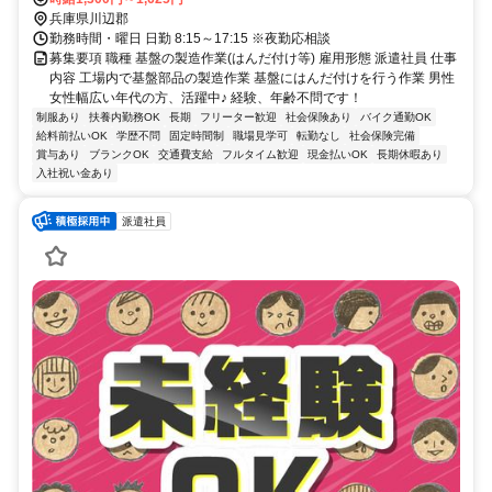
兵庫県川辺郡
勤務時間・曜日 日勤 8:15～17:15 ※夜勤応相談
募集要項 職種 基盤の製造作業(はんだ付け等) 雇用形態 派遣社員 仕事
内容 工場内で基盤部品の製造作業 基盤にはんだ付けを行う作業 男性
女性幅広い年代の方、活躍中♪ 経験、年齢不問です！
制服あり
扶養内勤務OK
長期
フリーター歓迎
社会保険あり
バイク通勤OK
給料前払いOK
学歴不問
固定時間制
職場見学可
転勤なし
社会保険完備
賞与あり
ブランクOK
交通費支給
フルタイム歓迎
現金払いOK
長期休暇あり
入社祝い金あり
派遣社員