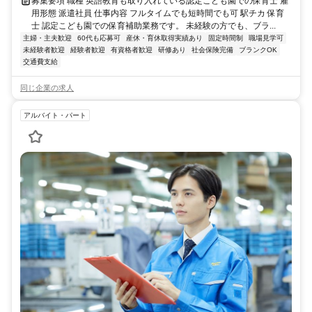
募集要項 職種 英語教育も取り入れている認定こども園での保育士 雇
用形態 派遣社員 仕事内容 フルタイムでも短時間でも可 駅チカ 保育
士 認定こども園での保育補助業務です。 未経験の方でも、ブラ...
主婦・主夫歓迎
60代も応募可
産休・育休取得実績あり
固定時間制
職場見学可
未経験者歓迎
経験者歓迎
有資格者歓迎
研修あり
社会保険完備
ブランクOK
交通費支給
同じ企業の求人
アルバイト・パート