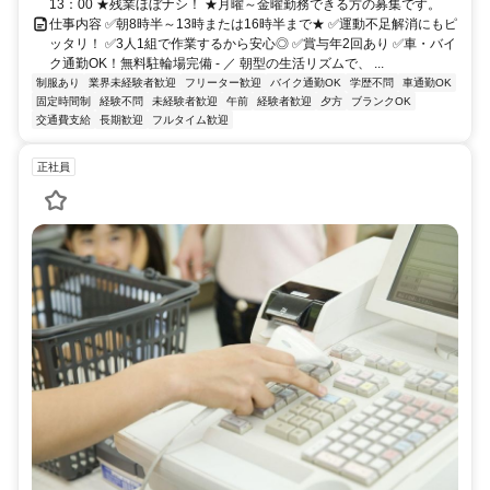
13：00 ★残業ほぼナシ！ ★月曜～金曜勤務できる方の募集です。
仕事内容 ✅朝8時半～13時または16時半まで★ ✅運動不足解消にもピ
ッタリ！ ✅3人1組で作業するから安心◎ ✅賞与年2回あり ✅車・バイ
ク通勤OK！無料駐輪場完備 - ／ 朝型の生活リズムで、 ...
制服あり
業界未経験者歓迎
フリーター歓迎
バイク通勤OK
学歴不問
車通勤OK
固定時間制
経験不問
未経験者歓迎
午前
経験者歓迎
夕方
ブランクOK
交通費支給
長期歓迎
フルタイム歓迎
正社員