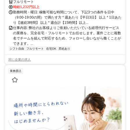
フルリモート
時給1,232円以上
勤務時間・曜日: 稼働可能な時間について、下記3つの条件を日中
（9:00-19:00の間）で満たす方 * 週あたり【平日3日】 以上 * 1日あた
り【連続3時間】 以上 * 週合計【15時間】以上...
仕事内容: 弊社のお客様よりご依頼いただいている経理代行サービス
の業務を、完全在宅・フルリモートでお任せします。案件ごとに複数
名でチームを組んで対応するため、フォローし合いながら働くことが
できます。...
シフト自由
フルリモート
在宅OK
昇給あり
同じ企業の求人
業務委託