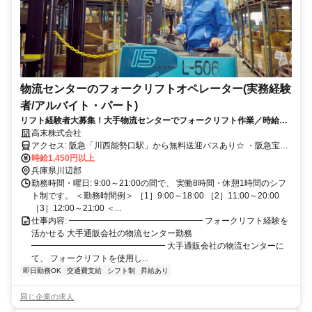
物流センターのフォークリフトオペレーター(実務経験
者/アルバイト・パート)
リフト経験者大募集！大手物流センターでフォークリフト作業／時給
1,450円～／週4日以上の安定勤務！
高末株式会社
アクセス: 阪急「川西能勢口駅」から無料送迎バスあり☆ ・阪急宝塚
本線：川西能勢口駅から車で18分 ・能勢電鉄日生線 / 能勢電鉄妙見
時給1,450円以上
線：山下駅から車で13分 ◇車通勤OK ◇バイク通勤OK ◇交通費規定
兵庫県川辺郡
支給 ◇県道12号沿線 ◇イオンモール猪名川から車で約5分 川辺郡猪
勤務時間・曜日: 9:00～21:00の間で、 実働8時間・休憩1時間のシフ
名川町や川西市をはじめ、 宝塚市・西宮市・尼崎市・大阪府池田市
ト制です。 ＜勤務時間例＞ ［1］9:00～18:00 ［2］11:00～20:00
など、 周辺エリアから通勤しているスタッフが多数います♪ また、伊
［3］12:00～21:00 ＜...
丹市、三田市、池田市、箕面市、 豊中市方面からも通勤を検討でき
仕事内容: ━━━━━━━━━━━━━━━━ フォークリフト経験を
る勤務地です！
活かせる 大手通販会社の物流センター勤務
━━━━━━━━━━━━━━━━ 大手通販会社の物流センターに
て、 フォークリフトを使用し...
即日勤務OK
交通費支給
シフト制
昇給あり
同じ企業の求人