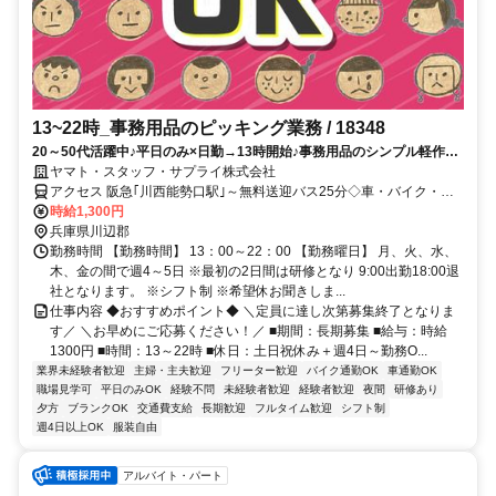
13~22時_事務用品のピッキング業務 / 18348
20～50代活躍中♪平日のみ×日勤→13時開始♪事務用品のシンプル軽作業
★川西能勢口駅～無料送迎バスあり♪車･バイク･自転車通勤OK☆設備充
ヤマト・スタッフ・サプライ株式会社
実＆環境抜群♪
アクセス 阪急｢川西能勢口駅｣～無料送迎バス25分◇車・バイク・自
転車通勤OK(駐車場無料！)◇交通費支給あり♪(規定)※交通費は1日
時給1,300円
440円×勤務日数分支給（例：440円×20日勤務＝8,800円）→車バイ
兵庫県川辺郡
ク通勤もガソリン代として支給◎※詳細は面接時に説明いたします＊
勤務時間 【勤務時間】 13：00～22：00 【勤務曜日】 月、火、水、
送迎バスについて＊本数多数！川西能勢駅間 所要時間25分ほど。
木、金の間で週4～5日 ※最初の2日間は研修となり 9:00出勤18:00退
社となります。 ※シフト制 ※希望休お聞きしま...
仕事内容 ◆おすすめポイント◆ ＼定員に達し次第募集終了となりま
す／ ＼お早めにご応募ください！／ ■期間：長期募集 ■給与：時給
1300円 ■時間：13～22時 ■休日：土日祝休み＋週4日～勤務O...
業界未経験者歓迎
主婦・主夫歓迎
フリーター歓迎
バイク通勤OK
車通勤OK
職場見学可
平日のみOK
経験不問
未経験者歓迎
経験者歓迎
夜間
研修あり
夕方
ブランクOK
交通費支給
長期歓迎
フルタイム歓迎
シフト制
週4日以上OK
服装自由
アルバイト・パート