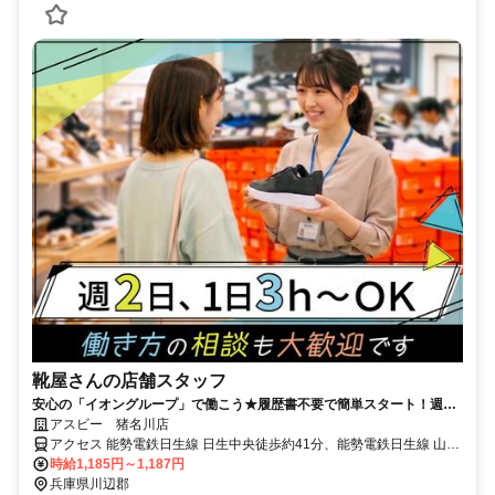
靴屋さんの店舗スタッフ
安心の「イオングループ」で働こう★履歴書不要で簡単スタート！週2
日～＆1日3h～ライフスタイルに合わせて無理なく勤務OK
アスビー 猪名川店
アクセス 能勢電鉄日生線 日生中央徒歩約41分、能勢電鉄日生線 山下
（兵庫県）徒歩約73分、能勢電鉄妙見線 笹部徒歩約76分 「トンガリ
時給1,185円～1,187円
橋」交差点スグ
兵庫県川辺郡