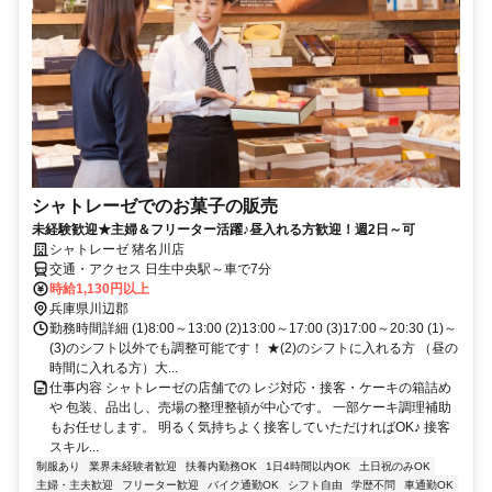
シャトレーゼでのお菓子の販売
未経験歓迎★主婦＆フリーター活躍♪昼入れる方歓迎！週2日～可
シャトレーゼ 猪名川店
交通・アクセス 日生中央駅～車で7分
時給1,130円以上
兵庫県川辺郡
勤務時間詳細 (1)8:00～13:00 (2)13:00～17:00 (3)17:00～20:30 (1)～
(3)のシフト以外でも調整可能です！ ★(2)のシフトに入れる方 （昼の
時間に入れる方）大...
仕事内容 シャトレーゼの店舗での レジ対応・接客・ケーキの箱詰め
や 包装、品出し、売場の整理整頓が中心です。 一部ケーキ調理補助
もお任せします。 明るく気持ちよく接客していただければOK♪ 接客
スキル...
制服あり
業界未経験者歓迎
扶養内勤務OK
1日4時間以内OK
土日祝のみOK
主婦・主夫歓迎
フリーター歓迎
バイク通勤OK
シフト自由
学歴不問
車通勤OK