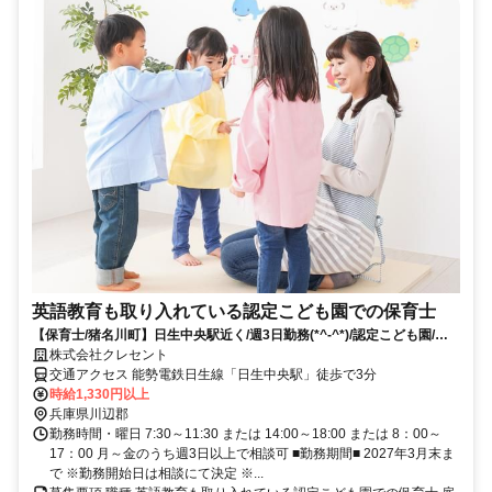
英語教育も取り入れている認定こども園での保育士
【保育士/猪名川町】日生中央駅近く/週3日勤務(*^-^*)/認定こども園/交
通費支給/
株式会社クレセント
交通アクセス 能勢電鉄日生線「日生中央駅」徒歩で3分
時給1,330円以上
兵庫県川辺郡
勤務時間・曜日 7:30～11:30 または 14:00～18:00 または 8：00～
17：00 月～金のうち週3日以上で相談可 ■勤務期間■ 2027年3月末ま
で ※勤務開始日は相談にて決定 ※...