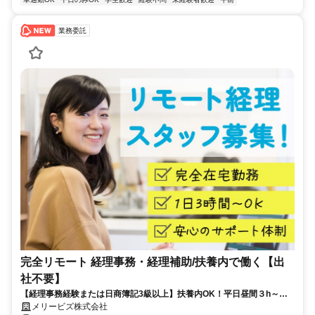
業務委託
完全リモート 経理事務・経理補助/扶養内で働く【出
社不要】
【経理事務経験または日商簿記3級以上】扶養内OK！平日昼間３h～。
完全在宅で育児・介護中の方も大歓迎♪
メリービズ株式会社