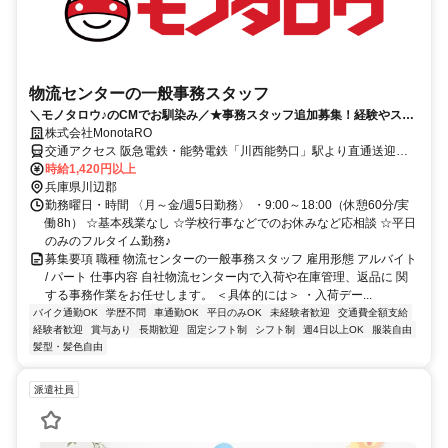
物流センターの一般事務スタッフ
＼モノタロウ♪のCMでお馴染み／★事務スタッフ追加募集！経験やスキ
ルを活かしてもらえる職場です！
株式会社MonotaRO
交通アクセス 阪急電鉄・能勢電鉄「川西能勢口」駅より直通送迎バ
ス25分 ★川西市、宝塚市から出勤されているスタッフ多数♪
時給1,420円以上
兵庫県川辺郡
勤務曜日・時間 〈月～金/週5日勤務〉 ・9:00～18:00（休憩60分/実
働8h） ☆基本残業なし ☆学校行事などでのお休みなど応相談 ☆平日
のみのフルタイム勤務♪
募集要項 職種 物流センターの一般事務スタッフ 雇用形態 アルバイト
/ パート 仕事内容 自社物流センター内で入荷や在庫管理、返品に 関
する事務作業をお任せします。 ＜具体的には＞ ・入荷デー...
バイク通勤OK
学歴不問
車通勤OK
平日のみOK
未経験者歓迎
交通費全額支給
経験者歓迎
賞与あり
長期歓迎
固定シフト制
シフト制
週4日以上OK
服装自由
髪型・髪色自由
派遣社員