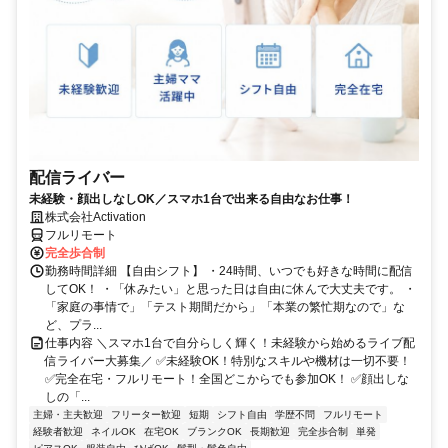
配信ライバー
未経験・顔出しなしOK／スマホ1台で出来る自由なお仕事！
株式会社Activation
フルリモート
完全歩合制
勤務時間詳細 【自由シフト】 ・24時間、いつでも好きな時間に配信
してOK！ ・「休みたい」と思った日は自由に休んで大丈夫です。 ・
「家庭の事情で」「テスト期間だから」「本業の繁忙期なので」な
ど、プラ...
仕事内容 ＼スマホ1台で自分らしく輝く！未経験から始めるライブ配
信ライバー大募集／ ✅未経験OK！特別なスキルや機材は一切不要！
✅完全在宅・フルリモート！全国どこからでも参加OK！ ✅顔出しな
しの「...
主婦・主夫歓迎
フリーター歓迎
短期
シフト自由
学歴不問
フルリモート
経験者歓迎
ネイルOK
在宅OK
ブランクOK
長期歓迎
完全歩合制
単発