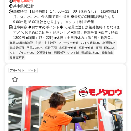
転車通勤OK(駐車場無料！)◇交通費支給あり♪(規定)※交通費は1日
時給1,300円
440円×勤務日数分支給（例：440円×20日勤務＝8,800円）→車バイ
兵庫県川辺郡
ク通勤もガソリン代として支給◎※詳細は面接時に説明いたします＊
勤務時間 【勤務時間】 17：00～22：00（休憩なし） 【勤務曜日】
送迎バスについて＊本数多数！川西能勢駅間 所要時間25分ほど。
月、火、水、木、金の間で週4～5日 ※最初の2日間は研修となり
9:00出勤18:00退社となります。 ※シフト制 ※希望...
仕事内容 ◆おすすめポイント◆ ＼定員に達し次第募集終了となりま
す／ ＼お早めにご応募ください！／ ■期間：長期募集 ■給与：時給
1300円 ■時間：17～22時 ■休日：土日祝休み＋週4日～勤務O...
業界未経験者歓迎
主婦・主夫歓迎
フリーター歓迎
バイク通勤OK
車通勤OK
職場見学可
平日のみOK
経験不問
未経験者歓迎
経験者歓迎
夜間
研修あり
夕方
ブランクOK
交通費支給
長期歓迎
シフト制
週4日以上OK
服装自由
履歴書不要
アルバイト・パート