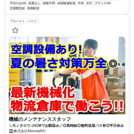
平日のみOK
転勤なし
経験不問
未経験者歓迎
午前
夕方
ブランクOK
交通費支給
長期歓迎
アルバイト・パート
機械のメンテナンススタッフ
＼モノタロウ♪のCMでお馴染み／◎高時給◎無料送迎バス有◎平日休み
株式会社MonotaRO