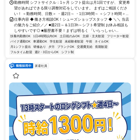
勤務時間 シフトサイクル：1ヶ月 シフト提出は月1回ですが、 変更希
望があればできる限り調整対応をしています。 まずはご相談くださ
い！ ＜勤務時間、日数＞ ・週2日～ ・1日3時間～ ＜シフト時間＞...
仕事内容 ◆ 働き方相談OK！シューズショップスタッフ ◆ ＼＼ 当店
の魅力をご紹介／／ ■週2日～＆1日3h～シフト希望制 お休み相談も
しやすいです◎ ■履歴書不要！まずは明るく 「いらっしゃい...
扶養内勤務OK
1日4時間以内OK
土日祝のみOK
主婦・主夫歓迎
フリーター歓迎
バイク通勤OK
車通勤OK
学生歓迎
未経験者歓迎
午前
ネイルOK
月1シフト提出
研修あり
夕方
ブランクOK
交通費支給
長期歓迎
フルタイム歓迎
週2・3日からOK
シフト制
派遣社員