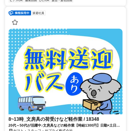
ピアスOK
服装自由
ひげOK
髪型・髪色自由
派遣社員
8~13時_文房具の荷受けなど軽作業 / 18348
20代～50代が活躍中♪文房具などの軽作業【時給1300円】日勤×土日祝
休みで週4日もOK◎☆川西能勢口駅～無料送迎あり☆車･バイク･自転車
ヤマト・スタッフ・サプライ株式会社