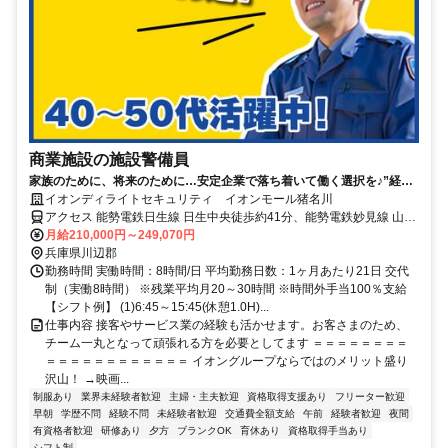
商業施設の施設警備員
家族のために、将来のために…安定企業で落ち着いて働く選択を♪”経験
ゼロからの正社員デビュー”を応援します！
イオンディライトセキュリティ イオンモール猪名川
アクセス 能勢電鉄日生線 日生中央徒歩約41分、能勢電鉄妙見線 山下
（兵庫県）徒歩約73分、能勢電鉄日生線 山下（兵庫県）徒歩約73分
月給210,000円～249,070円
兵庫県川辺郡
勤務時間 実働時間：8時間/日 平均勤務日数：1ヶ月あたり21日 交代
制（実働8時間） ※残業平均月20～30時間 ※時間外手当100％支給
【シフト例】 (1)6:45～15:45(休憩1.0H)...
仕事内容 接客やサービス業の経験も活かせます。お客さまのため、
チーム一丸となって頑張れる方を必要としてます ＝＝＝＝＝＝＝＝
＝＝＝＝＝＝＝＝＝＝＝＝ イオングループならではのメリット盛り
沢山！ →映画...
制服あり
業界未経験者歓迎
主婦・主夫歓迎
資格取得支援あり
フリーター歓迎
早朝
学歴不問
経験不問
未経験者歓迎
交通費全額支給
午前
経験者歓迎
夜間
有資格者歓迎
研修あり
夕方
ブランクOK
育休あり
資格取得手当あり
シフト制