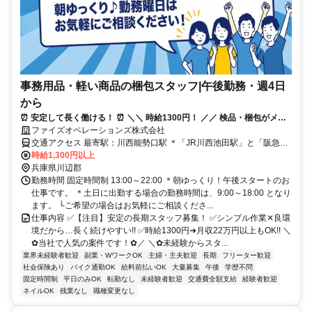
事務用品・軽い商品の梱包スタッフ|午後勤務・週4日
から
⏰️ 安定して長く働ける！ ⏰️ ＼＼ 時給1300円！ ／／ 検品・梱包がメイ
ファイズオペレーションズ株式会社
ンのかんたん軽作業！ 上場企業の物流センター♪髪色自由！
交通アクセス 最寄駅：川西能勢口駅 ＊「JR川西池田駅」と「阪急川
西能勢口駅」から送迎バスあり！ └各駅から勤務地までは送迎バスで
時給1,300円以上
25分程度です。 ＊車通勤OK ＊バイク通勤OK └駐車場あり 【勤務
兵庫県川辺郡
地】 兵庫県川辺郡猪名川町 ✅️川西市、池田市、猪名川町、尼崎市、
勤務時間 固定時間制 13:00～22:00 ＊朝ゆっくり！午後スタートのお
宝塚市、三田市、伊丹市、西宮市、豊能町、豊中市などから通勤する
仕事です。 ＊土日に出勤する場合の勤務時間は、9:00～18:00 となり
スタッフがいます！阪急orJRで川西まで通勤して、駅からは専用の送
ます。 └ご希望の場合はお気軽にご相談くださ...
迎バスなので、意外とらくちんです♪
仕事内容 ✅️【注目】安定の長期スタッフ募集！ ✅️シンプル作業✕良環
境だから…長く続けやすい!! ✅️時給1300円➔月収22万円以上もOK!! ＼
✿当社で人気の案件です！✿／ ＼✿未経験からスタ...
業界未経験者歓迎
副業・WワークOK
主婦・主夫歓迎
長期
フリーター歓迎
社会保険あり
バイク通勤OK
給料前払いOK
大量募集
午後
学歴不問
固定時間制
平日のみOK
転勤なし
未経験者歓迎
交通費全額支給
経験者歓迎
ネイルOK
残業なし
職種変更なし