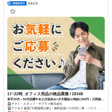
派遣社員
17~22時_オフィス用品の検品業務 / 18348
若手20代～50代活躍中★土日祝休み×夕方開始☆時給1300円！川西能勢
口駅～無料送迎あり♪服･髪自由♪車バイク自転車OK！オフィス用品の軽
ヤマト・スタッフ・サプライ株式会社
作業◎
アクセス 阪急｢川西能勢口駅｣～無料送迎バス25分◇車・バイク・自