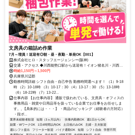
文房具の箱詰め作業
7月～増員！送迎有◎朝・昼・夜勤・単発OK【001】
株式会社ヒロ・スタッフエージェンシー(阪神)
交通・アクセス ◆川西能勢口駅から送迎有！イオン猪名川・川西ド
ン・キ・ホーテから車で5分
時給1,150円～1,500円
兵庫県川辺郡
勤務時間詳細 シフト自由・自己申告 勤務時間選べます！ （1）9-18
時 （2）10-18時 （3）10-17：30 （4）13-17：30 （5）13-18時
（6）18-22時 （7）13-22...
仕事内容 【お仕事内容】 通販で扱われている、文房具・オフィスの
事務用品・雑貨や日用品等を扱っている企業でお仕事をお任せしま
す。, 【具体的には・・・】 ・商品のピッキング（経験者の方対応）
・段ボ...
業界未経験者歓迎
短期（3ヵ月以内）
扶養内勤務OK
週1日からOK
副業・WワークOK
1日4時間以内OK
土日祝のみOK
主婦・主夫歓迎
週1シフト提出
フリーター歓迎
バイク通勤OK
短期
シフト自由
学歴不問
車通勤OK
平日のみOK
学生歓迎
経験不問
未経験者歓迎
午前