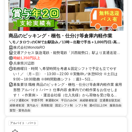
商品のピッキング・梱包・仕分け等倉庫内軽作業
＼モノタロウ♪のCMでお馴染み／13時～出勤で手当＋1,000円/日♪高時
給◎無料送迎バス有
株式会社MonotaRO
交通アクセス 阪急電鉄・能勢電鉄「川西能勢口」駅より直通送迎バ
ス25分 ★川西市、宝塚市から出勤されているスタッフ多数♪
時給1,350円以上
兵庫県川辺郡
勤務曜日・時間 ＼希望時間を考慮＆固定シフトで予定も立てやす
い！／ 〈月～日〉 ・13:00～22:00 ※実働8h／休憩60分 ※土日は
9:00～18:00勤務 ※8時間勤務シフト ：週3～5日...
募集要項 職種 商品のピッキング・梱包・仕分け等倉庫内軽作業 雇用
形態 アルバイト / パート 仕事内容 倉庫内での軽作業をお任せしま
す！ ＜作業例＞ ・運送会社様（仕入先様）から荷物を受け取る...
バイク通勤OK
学歴不問
車通勤OK
平日のみOK
未経験者歓迎
交通費全額支給
経験者歓迎
賞与あり
長期歓迎
固定シフト制
シフト制
週4日以上OK
服装自由
髪型・髪色自由
アルバイト・パート