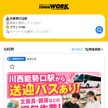
兵庫県
川辺郡
職種を選択してください
ブランクOK
キーワードを選択してください
545件
条件保存
関連度順
派遣社員