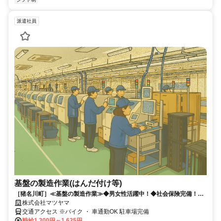
派遣社員
基盤の製造作業(はんだ付け等)
［猪名川町］≪基盤の製造作業≫◆男女性活躍中！◆社会保険完備！◆
マイカー通勤OK！
株式会社マツヤマ
交通アクセス ※バイク ・ 車通勤OK 駐車場完備
時給1,300円～1,625円