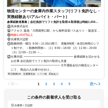
物流センターの倉庫内作業スタッフ(リフト免許なし・
実務経験あり/アルバイト・パート)
倉庫経験者募集｜会社負担でリフト免許を取得＆取得後は時給1,450円
～
高末株式会社
アクセス: 阪急「川西能勢口駅」から無料送迎バスあり☆ ・阪急宝塚
本線：川西能勢口駅から車で18分 ・能勢電鉄日生線 / 能勢電鉄妙見
時給1,450円以上
線：山下駅から車で13分 ◇車通勤OK ◇バイク通勤OK ◇交通費規定
兵庫県川辺郡
支給 ◇県道12号沿線 ◇イオンモール猪名川から車で約5分 川辺郡猪
勤務時間・曜日: 9:00～21:00の間で、 実働8時間・休憩1時間のシフ
名川町や川西市をはじめ、 宝塚市・西宮市・尼崎市・大阪府池田市
ト制です。 ＜勤務時間例＞ ［1］9:00～18:00 ［2］11:00～20:00
など、 周辺エリアから通勤しているスタッフが多数います♪ また、伊
［3］12:00～21:00 ＜...
丹市、三田市、池田市、箕面市、 豊中市方面からも通勤を検討でき
仕事内容: ━━━━━━━━━━━━━━━━━ 倉庫経験を活かせる
る勤務地です！
お仕事 会社負担でリフト免許の取得も支援
━━━━━━━━━━━━━━━━━ 大手通販会社の物流センター
にて、 商品の入出庫や仕分け...
即日勤務OK
交通費支給
シフト制
昇給あり
前へ
次へ
1
2
3
4
5
この条件の新着求人を受け取る
兵庫県 / 川辺郡