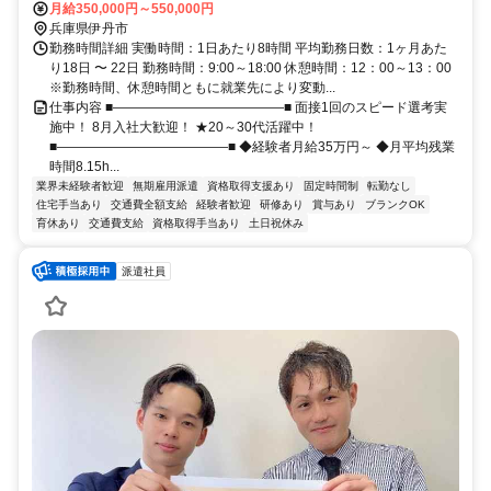
月給350,000円～550,000円
兵庫県伊丹市
勤務時間詳細 実働時間：1日あたり8時間 平均勤務日数：1ヶ月あた
り18日 〜 22日 勤務時間：9:00～18:00 休憩時間：12：00～13：00
※勤務時間、休憩時間ともに就業先により変動...
仕事内容 ■―――――――――――――■ 面接1回のスピード選考実
施中！ 8月入社大歓迎！ ★20～30代活躍中！
■―――――――――――――■ ◆経験者月給35万円～ ◆月平均残業
時間8.15h...
業界未経験者歓迎
無期雇用派遣
資格取得支援あり
固定時間制
転勤なし
住宅手当あり
交通費全額支給
経験者歓迎
研修あり
賞与あり
ブランクOK
育休あり
交通費支給
資格取得手当あり
土日祝休み
派遣社員