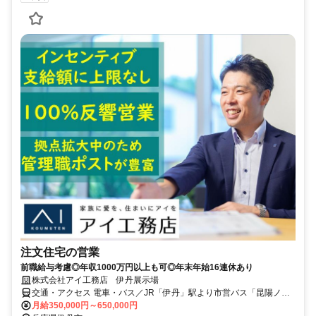
注文住宅の営業
前職給与考慮◎年収1000万円以上も可◎年末年始16連休あり
株式会社アイ工務店 伊丹展示場
交通・アクセス 電車・バス／JR「伊丹」駅より市営バス「昆陽ノ
里」バス停下車。東へ徒歩約1分 車／国道171号線「昆陽里」交差点
月給350,000円～650,000円