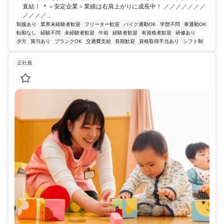
直結！ ＊＜安定企業＞業績は右肩上がりに成長中！ ／／／／／／／
／／／／...
制服あり
業界未経験者歓迎
フリーター歓迎
バイク通勤OK
学歴不問
車通勤OK
転勤なし
経験不問
未経験者歓迎
午前
経験者歓迎
有資格者歓迎
研修あり
夕方
賞与あり
ブランクOK
交通費支給
長期歓迎
資格取得手当あり
シフト制
正社員