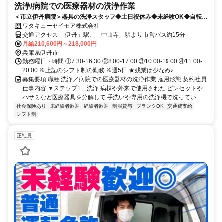
洗浄/病院での医療器材の洗浄作業
＜市立伊丹病院＞器具の洗浄スタッフ◆土日祝休み◆未経験OK◆自転
車・バイク通勤OK！
ワタキューセイモア株式会社
交通アクセス 「伊丹」駅、「中山寺」駅より市営バス約15分
月給210,600円～218,000円
兵庫県伊丹市
勤務曜日・時間 ①7:30-16:30 ②8:00-17:00 ③10:00-19:00 ④11:00-
20:00 ※上記のシフト制の勤務 ※週5日 ★残業は少なめ♪
募集要項 職種 洗浄／病院での医療器材の洗浄作業 雇用形態 契約社員
仕事内容 ▼ステップ1＿洗浄 病棟や外来で使用された ピンセットや
ハサミなど医療器具を分解して 手洗いや専用の洗浄機で洗ってい...
社会保険あり
未経験者歓迎
経験者歓迎
制服貸与
ブランクOK
交通費支給
シフト制
正社員