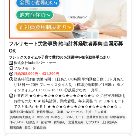
フルリモート労務事務|給与計算経験者募集|全国応募
OK
フレックスタイム✨子育て世代60％活躍中✨在宅勤務手当あり
株式会社kubellパートナー
フルリモート
月給208,000円～431,200円
勤務時間詳細 実働時間：1日あたり8時間 平均勤務日数：1ヶ月あた
り18日 〜 20日 フレックスタイム制 （標準労働時間／1日8h） ※メ
インタイム／10：00～16：00 ◎残業少なめ！ 月平...
仕事内容 ★☆★☆★☆★☆★☆★☆★☆★☆★☆ ☆ 労務実務経験を
お持ちの方 ★ ★ 給与計算、勤怠管理、年末調整 ☆ ☆ フルリモート
でスキル活かせる！ ★ ★☆★☆★☆★☆★☆★☆★☆★☆★☆ ...
業界未経験者歓迎
社員登用あり
副業・WワークOK
主婦・主夫歓迎
資格取得支援あり
学歴不問
転勤なし
フルリモート
交通費全額支給
経験者歓迎
ネイルOK
研修あり
在宅OK
賞与あり
交通費支給
ピアスOK
土日祝休み
服装自由
髪型・髪色自由