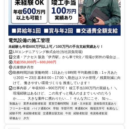
電気設備の施工管理
未経験も年収600万円以上可／100万円の手当支給実績あり！
LiVエンヂニアリング株式会社(当社請負現場)
交通・アクセス 阪急「伊丹駅」から車で8分／現場が郊外の場合は車
通勤OK（市内は公共交通機関を使用）
月給350,000円～600,000円
兵庫県伊丹市
勤務時間詳細 実働時間：1日あたり8時間 平均勤務日数：1ヶ月あた
り20日 〜 23日 基本8:00～17:00 ＼勤怠はスマホ管理／ 残業削減に向
けて、 働きやすい環境づくりを 推進しています！
仕事内容 ／ 年収600～900万円可！ 竣工手当100万円の実績も！ ＼
現場経験はあるけど、 この先ずっと職人のままで いいのだろう
か……。 大きな案件に携わりたい…！ そんな方にこそ、 知っ...
制服あり
業界未経験者歓迎
変形労働時間制
主婦・主夫歓迎
資格取得支援あり
フリーター歓迎
バイク通勤OK
早朝
学歴不問
車通勤OK
職場見学可
転勤なし
経験不問
未経験者歓迎
交通費全額支給
午前
経験者歓迎
有資格者歓迎
研修あり
夕方