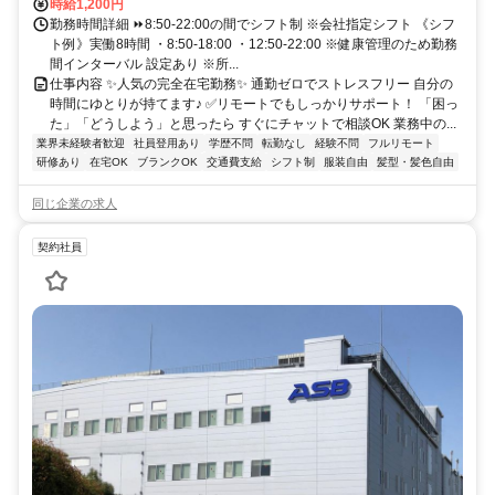
時給1,200円
勤務時間詳細 ⏩8:50-22:00の間でシフト制 ※会社指定シフト 《シフ
ト例》実働8時間 ・8:50-18:00 ・12:50-22:00 ※健康管理のため勤務
間インターバル 設定あり ※所...
仕事内容 ✨人気の完全在宅勤務✨ 通勤ゼロでストレスフリー 自分の
時間にゆとりが持てます♪ ✅リモートでもしっかりサポート！ 「困っ
た」「どうしよう」と思ったら すぐにチャットで相談OK 業務中の...
業界未経験者歓迎
社員登用あり
学歴不問
転勤なし
経験不問
フルリモート
研修あり
在宅OK
ブランクOK
交通費支給
シフト制
服装自由
髪型・髪色自由
同じ企業の求人
契約社員