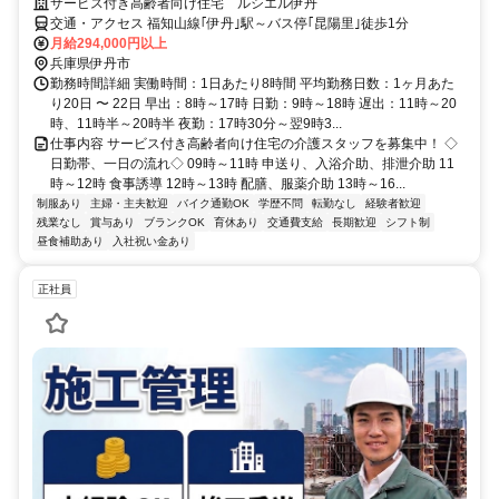
サービス付き高齢者向け住宅 ルシエル伊丹
交通・アクセス 福知山線｢伊丹｣駅～バス停｢昆陽里｣徒歩1分
月給294,000円以上
兵庫県伊丹市
勤務時間詳細 実働時間：1日あたり8時間 平均勤務日数：1ヶ月あた
り20日 〜 22日 早出：8時～17時 日勤：9時～18時 遅出：11時～20
時、11時半～20時半 夜勤：17時30分～翌9時3...
仕事内容 サービス付き高齢者向け住宅の介護スタッフを募集中！ ◇
日勤帯、一日の流れ◇ 09時～11時 申送り、入浴介助、排泄介助 11
時～12時 食事誘導 12時～13時 配膳、服薬介助 13時～16...
制服あり
主婦・主夫歓迎
バイク通勤OK
学歴不問
転勤なし
経験者歓迎
残業なし
賞与あり
ブランクOK
育休あり
交通費支給
長期歓迎
シフト制
昼食補助あり
入社祝い金あり
正社員