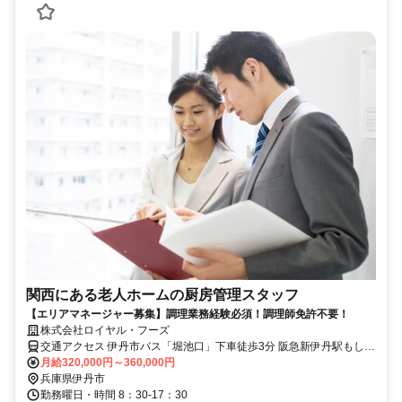
関西にある老人ホームの厨房管理スタッフ
【エリアマネージャー募集】調理業務経験必須！調理師免許不要！
株式会社ロイヤル・フーズ
交通アクセス 伊丹市バス「堀池口」下車徒歩3分 阪急新伊丹駅もしく
は阪急伊丹駅から徒歩20分
月給320,000円～360,000円
兵庫県伊丹市
勤務曜日・時間 8：30-17：30