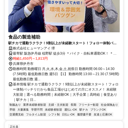
食品の製造補助
駅チカで通勤ラクラク！9割以上が未経験スタート！フォロー体制バッ
チリだから食品工場がはじめての方にオススメ！
株式会社ヒューマンアイ 堺
最寄駅 阪急伊丹線 稲野駅 徒歩3分 ＊バイク・自転車通勤OK！ ＊駅
チカで通勤ラクラク
時給1,450円～1,813円
兵庫県伊丹市
勤務時間 勤務曜日 月,火,水,木,金,土,祝祭日 勤務時間 06:00～14:30
(7.5時間) 最低勤務日数 週5日 【1】 勤務時間 13:00～21:30 (7.5時間)
最低勤務日数 週...
基本情報 駅チカで通勤ラクラク！9割以上が未経験スタート！フォロ
ー体制バッチリだから食品工場がはじめての方にオススメ！ 未経験
大歓迎｜選べる勤務時間｜未経験OK｜大手企業｜高時給｜食堂あり
｜駅チカ｜日...
制服あり
業界未経験者歓迎
主婦・主夫歓迎
長期
フリーター歓迎
社会保険あり
早朝
大量募集
学歴不問
未経験者歓迎
週払いOK
駅ナカ
ブランクOK
交通費支給
フルタイム歓迎
シフト制
日払いOK
履歴書不要
友達と応募OK
正社員