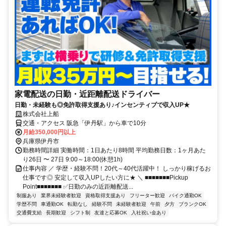
家電配送の日勤・近距離配送ドライバー
日勤・未経験も◎免許取得支援あり♪インセンティブで収入UP★
株式会社上船
交通・アクセス 阪急「伊丹駅」から車で10分
月給350,000円以上
兵庫県伊丹市
勤務時間詳細 実働時間：1日あたり8時間 平均勤務日数：1ヶ月あた
り26日 〜 27日 9:00～18:00(休憩1h)
仕事内容 ／ 学歴・経験不問！20代～40代活躍中！ しっかり稼げるお
仕事です◎ 安定して収入UPしたい方に★ ＼ ■■■■■■■Pickup
Point■■■■■■■ ✅日勤のみの近距離配送...
制服あり
業界未経験者歓迎
資格取得支援あり
フリーター歓迎
バイク通勤OK
学歴不問
車通勤OK
転勤なし
経験不問
未経験者歓迎
午前
夕方
ブランクOK
交通費支給
長期歓迎
シフト制
友達と応募OK
入社祝い金あり