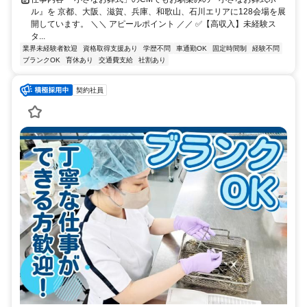
ル』を 京都、大阪、滋賀、兵庫、和歌山、石川エリアに128会場を展
開しています。 ＼＼ アピールポイント ／／ ✅【高収入】未経験ス
タ...
業界未経験者歓迎
資格取得支援あり
学歴不問
車通勤OK
固定時間制
経験不問
ブランクOK
育休あり
交通費支給
社割あり
契約社員