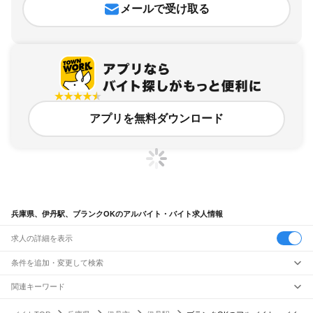
メールで受け取る
アプリを無料ダウンロード
兵庫県、伊丹駅、ブランクOKのアルバイト・バイト求人情報
求人の詳細を表示
条件を追加・変更して検索
市区町村を追加・変更
関連キーワード
完全在宅ワーク 全国
シール貼り 在宅
現在地周辺
ガチャガチャ
犬カフェ
兵庫県
駅を追加・変更