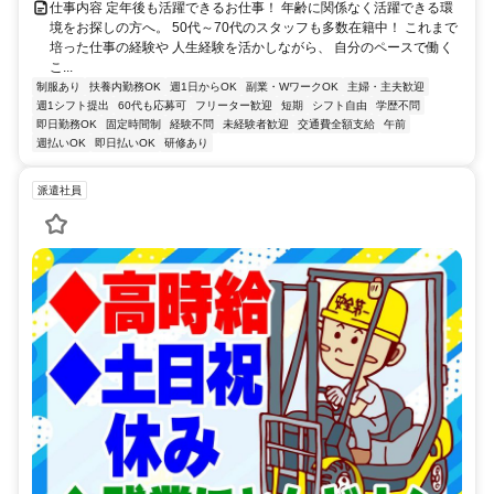
仕事内容 定年後も活躍できるお仕事！ 年齢に関係なく活躍できる環
境をお探しの方へ。 50代～70代のスタッフも多数在籍中！ これまで
培った仕事の経験や 人生経験を活かしながら、 自分のペースで働く
こ...
制服あり
扶養内勤務OK
週1日からOK
副業・WワークOK
主婦・主夫歓迎
週1シフト提出
60代も応募可
フリーター歓迎
短期
シフト自由
学歴不問
即日勤務OK
固定時間制
経験不問
未経験者歓迎
交通費全額支給
午前
週払いOK
即日払いOK
研修あり
派遣社員