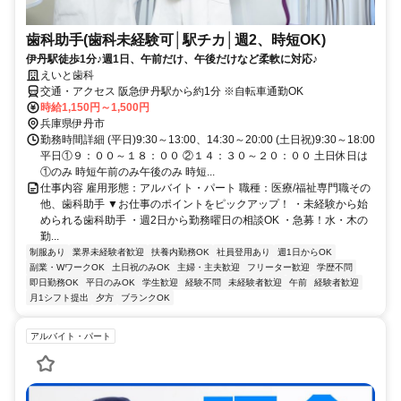
歯科助手(歯科未経験可│駅チカ│週2、時短OK)
伊丹駅徒歩1分♪週1日、午前だけ、午後だけなど柔軟に対応♪
えいと歯科
交通・アクセス 阪急伊丹駅から約1分 ※自転車通勤OK
時給1,150円～1,500円
兵庫県伊丹市
勤務時間詳細 (平日)9:30～13:00、14:30～20:00 (土日祝)9:30～18:00
平日①９：００～１８：００ ②１４：３０～２０：００ 土日休日は
①のみ 時短午前のみ午後のみ 時短...
仕事内容 雇用形態：アルバイト・パート 職種：医療/福祉専門職その
他、歯科助手 ▼お仕事のポイントをピックアップ！ ・未経験から始
められる歯科助手 ・週2日から勤務曜日の相談OK ・急募！水・木の
勤...
制服あり
業界未経験者歓迎
扶養内勤務OK
社員登用あり
週1日からOK
副業・WワークOK
土日祝のみOK
主婦・主夫歓迎
フリーター歓迎
学歴不問
即日勤務OK
平日のみOK
学生歓迎
経験不問
未経験者歓迎
午前
経験者歓迎
月1シフト提出
夕方
ブランクOK
アルバイト・パート