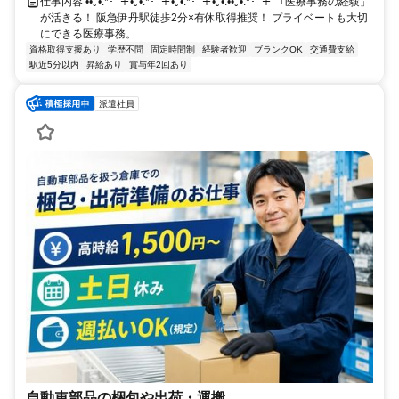
仕事内容 ••｡•:*･ﾟ＋•｡•:*･ﾟ＋•｡•:*･ﾟ＋•｡•:••｡•:*･ﾟ＋ 「医療事務の経験」
が活きる！ 阪急伊丹駅徒歩2分×有休取得推奨！ プライベートも大切
にできる医療事務。 ...
資格取得支援あり
学歴不問
固定時間制
経験者歓迎
ブランクOK
交通費支給
駅近5分以内
昇給あり
賞与年2回あり
派遣社員
自動車部品の梱包や出荷・運搬