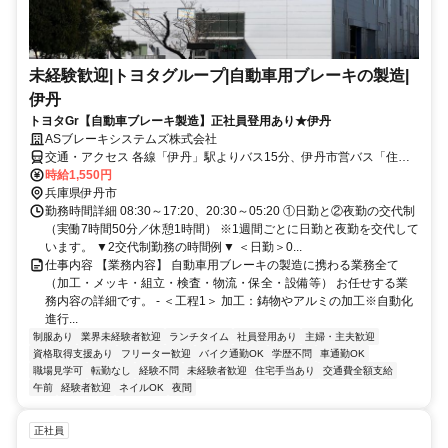
未経験歓迎|トヨタグループ|自動車用ブレーキの製造|
伊丹
トヨタGr【自動車ブレーキ製造】正社員登用あり★伊丹
ASブレーキシステムズ株式会社
交通・アクセス 各線「伊丹」駅よりバス15分、伊丹市営バス「住友
北」下車すぐ
時給1,550円
兵庫県伊丹市
勤務時間詳細 08:30～17:20、20:30～05:20 ①日勤と②夜勤の交代制
（実働7時間50分／休憩1時間） ※1週間ごとに日勤と夜勤を交代して
います。 ▼2交代制勤務の時間例▼ ＜日勤＞0...
仕事内容 【業務内容】 自動車用ブレーキの製造に携わる業務全て
（加工・メッキ・組立・検査・物流・保全・設備等） お任せする業
務内容の詳細です。 - ＜工程1＞ 加工：鋳物やアルミの加工※自動化
進行...
制服あり
業界未経験者歓迎
ランチタイム
社員登用あり
主婦・主夫歓迎
資格取得支援あり
フリーター歓迎
バイク通勤OK
学歴不問
車通勤OK
職場見学可
転勤なし
経験不問
未経験者歓迎
住宅手当あり
交通費全額支給
午前
経験者歓迎
ネイルOK
夜間
正社員