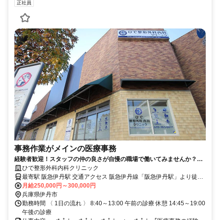
正社員
事務作業がメインの医療事務
経験者歓迎！スタッフの仲の良さが自慢の職場で働いてみませんか？新
しいきれいなクリニックで駅チカ便利！
ひで整形外科内科クリニック
最寄駅 阪急伊丹駅 交通アクセス 阪急伊丹線「阪急伊丹駅」より徒歩
月給250,000円～300,000円
約2分 ✓駅近5分以内
兵庫県伊丹市
勤務時間 〈 1日の流れ 〉 8:40～13:00 午前の診療 休憩 14:45～19:00
午後の診療