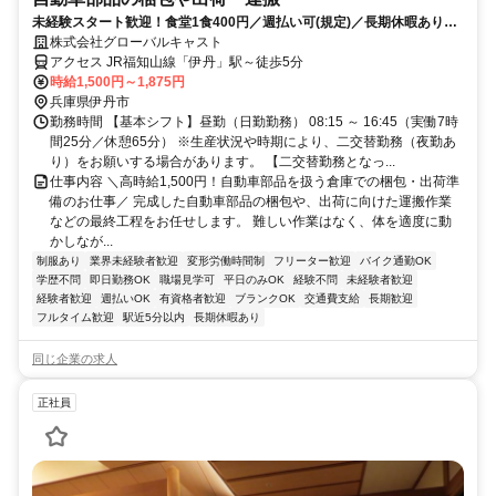
未経験スタート歓迎！食堂1食400円／週払い可(規定)／長期休暇あり／
日勤専属からスタート！
株式会社グローバルキャスト
アクセス JR福知山線「伊丹」駅～徒歩5分
時給1,500円～1,875円
兵庫県伊丹市
勤務時間 【基本シフト】昼勤（日勤勤務） 08:15 ～ 16:45（実働7時
間25分／休憩65分） ※生産状況や時期により、二交替勤務（夜勤あ
り）をお願いする場合があります。 【二交替勤務となっ...
仕事内容 ＼高時給1,500円！自動車部品を扱う倉庫での梱包・出荷準
備のお仕事／ 完成した自動車部品の梱包や、出荷に向けた運搬作業
などの最終工程をお任せします。 難しい作業はなく、体を適度に動
かしなが...
制服あり
業界未経験者歓迎
変形労働時間制
フリーター歓迎
バイク通勤OK
学歴不問
即日勤務OK
職場見学可
平日のみOK
経験不問
未経験者歓迎
経験者歓迎
週払いOK
有資格者歓迎
ブランクOK
交通費支給
長期歓迎
フルタイム歓迎
駅近5分以内
長期休暇あり
同じ企業の求人
正社員