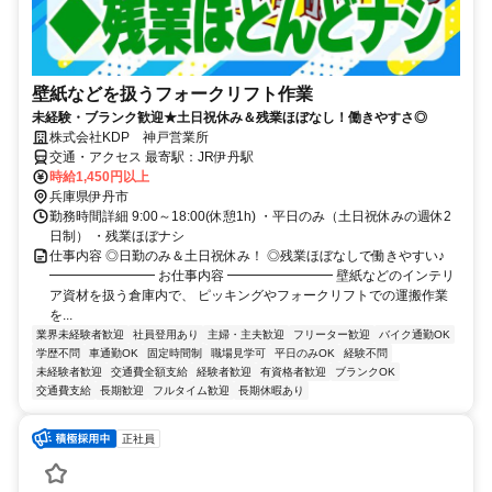
壁紙などを扱うフォークリフト作業
未経験・ブランク歓迎★土日祝休み＆残業ほぼなし！働きやすさ◎
株式会社KDP 神戸営業所
交通・アクセス 最寄駅：JR伊丹駅
時給1,450円以上
兵庫県伊丹市
勤務時間詳細 9:00～18:00(休憩1h) ・平日のみ（土日祝休みの週休2
日制） ・残業ほぼナシ
仕事内容 ◎日勤のみ＆土日祝休み！ ◎残業ほぼなしで働きやすい♪
━━━━━━━━ お仕事内容 ━━━━━━━━ 壁紙などのインテリ
ア資材を扱う倉庫内で、 ピッキングやフォークリフトでの運搬作業
を...
業界未経験者歓迎
社員登用あり
主婦・主夫歓迎
フリーター歓迎
バイク通勤OK
学歴不問
車通勤OK
固定時間制
職場見学可
平日のみOK
経験不問
未経験者歓迎
交通費全額支給
経験者歓迎
有資格者歓迎
ブランクOK
交通費支給
長期歓迎
フルタイム歓迎
長期休暇あり
正社員