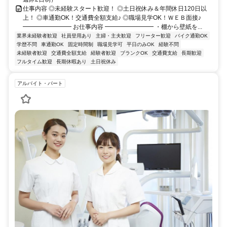
仕事内容 ◎未経験スタート歓迎！ ◎土日祝休み＆年間休日120日以
上！ ◎車通勤OK！交通費全額支給♪ ◎職場見学OK！ＷＥＢ面接♪
━━━━━━━━ お仕事内容 ━━━━━━━━ ・棚から壁紙を...
業界未経験者歓迎
社員登用あり
主婦・主夫歓迎
フリーター歓迎
バイク通勤OK
学歴不問
車通勤OK
固定時間制
職場見学可
平日のみOK
経験不問
未経験者歓迎
交通費全額支給
経験者歓迎
ブランクOK
交通費支給
長期歓迎
フルタイム歓迎
長期休暇あり
土日祝休み
アルバイト・パート