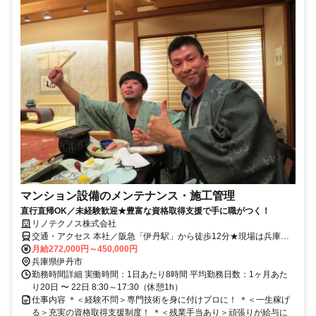
マンション設備のメンテナンス・施工管理
直行直帰OK／未経験歓迎★豊富な資格取得支援で手に職がつく！
リノテクノス株式会社
交通・アクセス 本社／阪急「伊丹駅」から徒歩12分★現場は兵庫・
大阪エリアのお客様先
月給272,000円～450,000円
兵庫県伊丹市
勤務時間詳細 実働時間：1日あたり8時間 平均勤務日数：1ヶ月あた
り20日 〜 22日 8:30～17:30（休憩1h）
仕事内容 ＊＜経験不問＞専門技術を身に付けプロに！ ＊＜一生稼げ
る＞充実の資格取得支援制度！ ＊＜残業手当あり＞頑張りが給与に