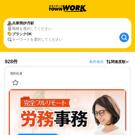
兵庫県
伊丹駅
職種を選択してください
ブランクOK
キーワードを選択してください
928件
条件保存
関連度順
契約社員