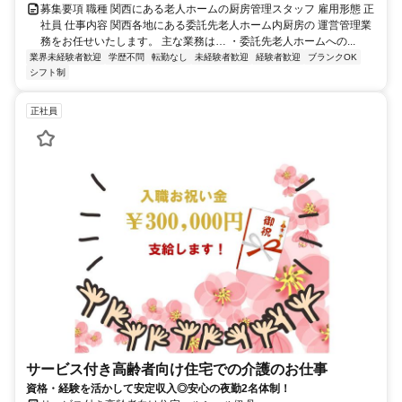
募集要項 職種 関西にある老人ホームの厨房管理スタッフ 雇用形態 正
社員 仕事内容 関西各地にある委託先老人ホーム内厨房の 運営管理業
務をお任せいたします。 主な業務は… ・委託先老人ホームへの...
業界未経験者歓迎
学歴不問
転勤なし
未経験者歓迎
経験者歓迎
ブランクOK
シフト制
正社員
サービス付き高齢者向け住宅での介護のお仕事
資格・経験を活かして安定収入◎安心の夜勤2名体制！