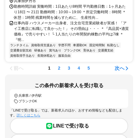
から東へ約400m
兵庫県伊丹市
勤務時間詳細 実働時間：1日あたり8時間 平均勤務日数：1ヶ月あた
り18日 〜 21日 勤務時間：10:00～19:00 ＊所定労働時間：8時間 ＊
休憩：1時間 残業時間を減らすために、 生産性向...
仕事内容 ハウスメーカー出身者、注文住宅営業経験者が実感！ 「ア
イ工務店に転職して良かった！」 その理由は・・・ ＊『高品質×適質
価格』で売りやすい！ └ 1人当たりの年間契約棟数の平均は7棟 ＊
『明...
ランチタイム
資格取得支援あり
学歴不問
車通勤OK
固定時間制
転勤なし
交通費全額支給
研修あり
賞与あり
ブランクOK
育休あり
交通費支給
資格取得手当あり
長期休暇あり
服装自由
前へ
次へ
1
2
3
4
5
この条件の新着求人を受け取る
兵庫県 / 伊丹駅
ブランクOK
「LINEで受け取る」では、新着求人のほか、おすすめ情報なども配信しま
す。
詳しくはこちら
LINEで受け取る