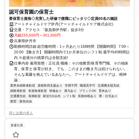
認可保育園の保育士
要保育士資格◇充実した研修で復職にピッタリ◇定員60名の施設
アートチャイルドケア伊丹(アートチャイルドケア株式会社)
交通・アクセス 「阪急新伊丹駅」徒歩3分
月給255,500円～301,500円
兵庫県伊丹市
勤務時間詳細 総労働時間：1ヶ月あたり168時間 【開園時間】 7:00～
20:00 【働き方】 開園時間内で1か月単位のシフト制 週平均40時間以
内 ※超過分の残業代は全額支給!
仕事内容 雇用形態：正社員 職種：その他教育/保育専門職、その他保
育、保育士 保育が好き。 でも、このままの働き方は続けられない。
そんな葛藤を抱えているあなたへ。 アートチャイルドケアは、精神
論...
業界未経験者歓迎
資格取得支援あり
学歴不問
職場見学可
交通費全額支給
経験者歓迎
有資格者歓迎
研修あり
賞与あり
ブランクOK
育休あり
交通費支給
長期歓迎
駅近5分以内
シフト制
長期休暇あり
寮・社宅あり
髪型・髪色自由
同じ企業の求人
派遣社員