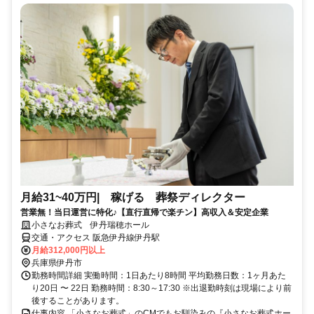
月給31~40万円| 稼げる 葬祭ディレクター
営業無！当日運営に特化♪【直行直帰で楽チン】高収入＆安定企業
小さなお葬式 伊丹瑞穂ホール
交通・アクセス 阪急伊丹線伊丹駅
月給312,000円以上
兵庫県伊丹市
勤務時間詳細 実働時間：1日あたり8時間 平均勤務日数：1ヶ月あた
り20日 〜 22日 勤務時間：8:30～17:30 ※出退勤時刻は現場により前
後することがあります。
仕事内容 「小さなお葬式」のCMでもお馴染みの『小さなお葬式ホー