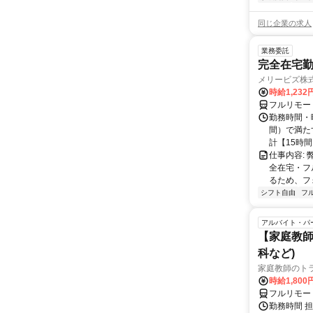
同じ企業の求人
業務委託
完全在宅勤
メリービズ株
時給1,23
フルリモー
勤務時間・曜
間）で満たす
計【15時間】
仕事内容:
全在宅・フ
るため、フ
シフト自由
フ
アルバイト・パ
【家庭教師
科など)
家庭教師のト
時給1,800
フルリモー
勤務時間 