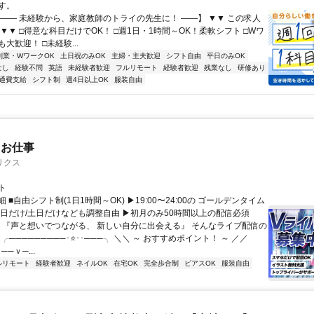
す。
【―― 未経験から、家庭教師のトライの先生に！ ――】 ▼▼ この求人
！ ▼▼ □得意な科目だけでOK！ □週1日・1時間～OK！柔軟シフト □Wワ
大歓迎！ □未経験...
副業・WワークOK
土日祝のみOK
主婦・主夫歓迎
シフト自由
平日のみOK
なし
経験不問
英語
未経験者歓迎
フルリモート
経験者歓迎
残業なし
研修あり
通費支給
シフト制
週4日以上OK
服装自由
たお仕事
リクス
ト
 ■自由シフト制(1日1時間～OK) ▶19:00〜24:00の ゴールデンタイム
平日だけ/土日だけなども調整自由 ▶初月のみ50時間以上の配信必須
／ 『声と想いでつながる、 新しい自分に出会える』 そんなライブ配信の
 ╭─────────･⭐･･───╮ ＼＼ ～ おすすめポイント！ ～ ／／
──ｖ─...
ルリモート
経験者歓迎
ネイルOK
在宅OK
完全歩合制
ピアスOK
服装自由