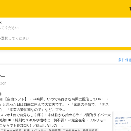
駅
してください
を選択してください
条件保
バー
tion
ト
細 【自由シフト】 ・24時間、いつでも好きな時間に配信してOK！ ・
」と思った日は自由に休んで大丈夫です。 ・「家庭の事情で」「テス
ら」「本業の繁忙期なので」など、プラ...
＼スマホ1台で自分らしく輝く！未経験から始めるライブ配信ライバー大
未経験OK！特別なスキルや機材は一切不要！ ✅完全在宅・フルリモー
からでも参加OK！ ✅顔出しなしの「...
フリーター歓迎
短期
シフト自由
学歴不問
フルリモート
経験者歓迎