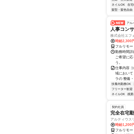
ネイルOK
在宅
髪型・髪色自由
アル
人事コン
株式会社エフ
時給2,30
フルリモー
勤務時間詳細
ご希望に応
う。
仕事内容 
域において
ラの 整備・
扶養内勤務OK
フリーター歓迎
ネイルOK
残業
契約社員
完全在宅勤
アルティウス
時給1,200
フルリモー