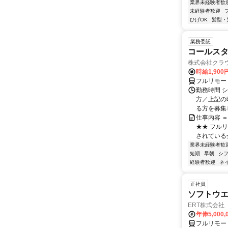
業界未経験者歓
未経験者歓迎
ひげOK
髪型・
業務委託
コールスタ
株式会社クラ
時給1,90
フルリモー
勤務時間 シ
方／上記の
る方を募集し
仕事内容 
★★ フル
されている
業界未経験者歓
短期
早朝
シ
経験者歓迎
ネ
正社員
ソフトウ
ERT株式会社
年俸5,000
フルリモー