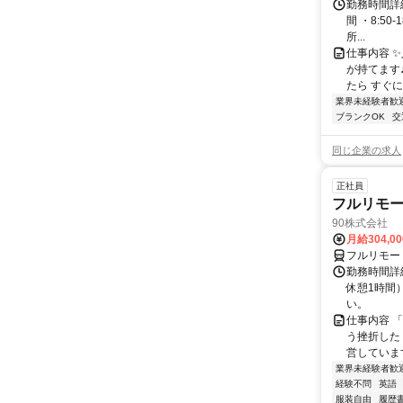
勤務時間詳細
間 ・8:50
所...
仕事内容 
が持てます
たら すぐに
業界未経験者歓
ブランクOK
交
同じ企業の求人
正社員
フルリモ
90株式会社
月給304,0
フルリモー
勤務時間詳
休憩1時間
い。
仕事内容 
う挫折したく
営しています
業界未経験者歓
経験不問
英語
服装自由
履歴