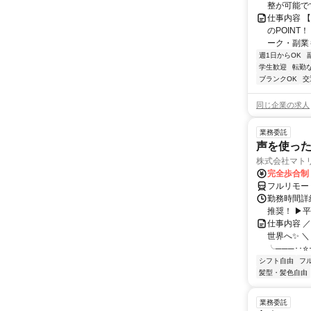
整が可能で
仕事内容 
のPOINT
ーク・副業も
週1日からOK
学生歓迎
転勤
ブランクOK
交
同じ企業の求人
業務委託
声を使っ
株式会社マト
完全歩合制
フルリモー
勤務時間詳細
推奨！ ▶
仕事内容 
世界へ✨ ＼
╰───･･⭐･
シフト自由
フ
髪型・髪色自由
業務委託