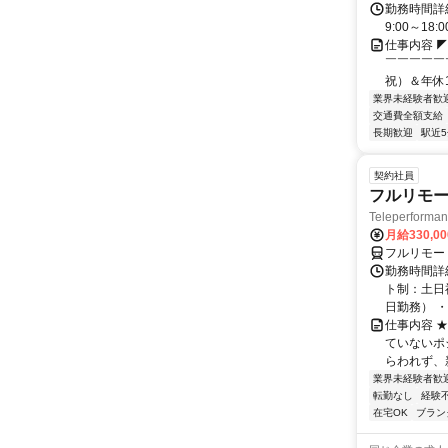
勤務時間詳細
9:00～1
仕事内容 
￣￣￣￣￣
祝）＆年休1
業界未経験者歓
交通費全額支給
長期歓迎
駅近
契約社員
フルリモー
Teleperform
月給330,0
フルリモー
勤務時間詳
ト制：土日
日勤務） ・
仕事内容 
ていないポ
らわれず、新
業界未経験者歓
転勤なし
経験
在宅OK
ブラン