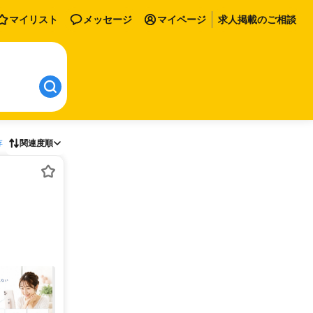
マイリスト
メッセージ
マイページ
求人掲載のご相談
存
関連度順