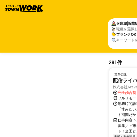
兵庫県
坂越
職種を選択
ブランクOK
キーワード
291件
業務委託
配信ライ
株式会社Activa
完全歩合制
フルリモー
勤務時間詳
「休みたい
ト期間だか
仕事内容 
募集／ ✅
ト！全国どこ
主婦・主夫歓迎