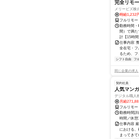
完全リモー
メリービズ株
時給1,23
フルリモー
勤務時間・曜
間）で満たす
計【15時間】
仕事内容:
全在宅・フ
るため、フ
シフト自由
フ
同じ企業の求人
契約社員
人気マンガ
デジタル職人
月給271,8
フルリモー
勤務時間詳細
時間／休憩
仕事内容 
における、
まってきて