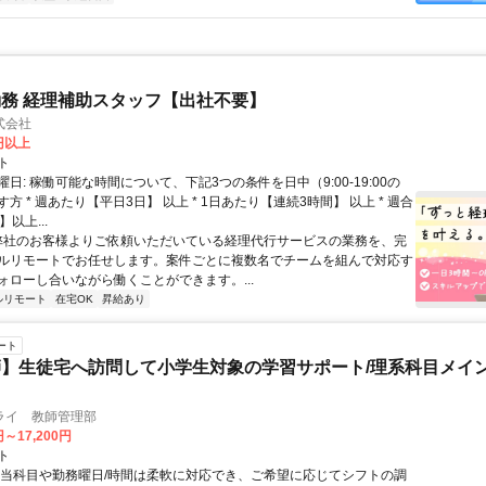
務 経理補助スタッフ【出社不要】
式会社
2円以上
ト
日: 稼働可能な時間について、下記3つの条件を日中（9:00-19:00の
方 * 週あたり【平日3日】 以上 * 1日あたり【連続3時間】 以上 * 週合
以上...
 弊社のお客様よりご依頼いただいている経理代行サービスの業務を、完
ルリモートでお任せします。案件ごとに複数名でチームを組んで対応す
ォローし合いながら働くことができます。...
ルリモート
在宅OK
昇給あり
ート
】生徒宅へ訪問して小学生対象の学習サポート/理系科目メイン
ライ 教師管理部
円～17,200円
ト
担当科目や勤務曜日/時間は柔軟に対応でき、ご希望に応じてシフトの調