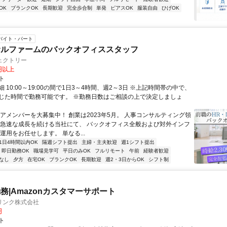
OK
ブランクOK
長期歓迎
完全歩合制
単発
ピアスOK
服装自由
ひげOK
バイト・パート
サルファームのバックオフィススタッフ
ェクトリー
0円以上
ト
 10:00～19:00の間で1日3～4時間、週2～3日 ※上記時間帯の中で、
じた時間で勤務可能です。 ※勤務日数はご相談の上で決定しましょ
コアメンバーを大募集中！ 創業は2023年5月。 人事コンサルティング領
 急速な成長を続ける当社にて、 バックオフィス全般および対外インフ
運用をお任せします。 単なる...
1日4時間以内OK
隔週シフト提出
主婦・主夫歓迎
週1シフト提出
即日勤務OK
職場見学可
平日のみOK
フルリモート
午前
経験者歓迎
なし
夕方
在宅OK
ブランクOK
長期歓迎
週2・3日からOK
シフト制
務|Amazonカスタマーサポート
リンク株式会社
円
ト