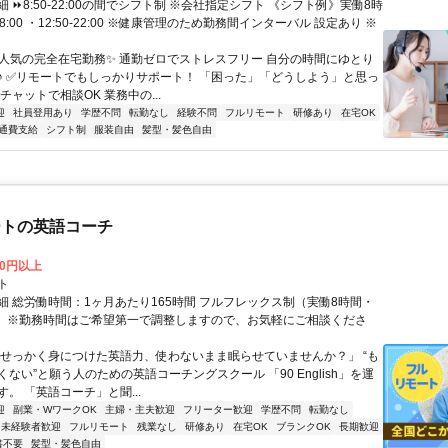
 ⏩8:50-22:00の間でシフト制 ※会社指定シフト 《シフト例》実働8時
-18:00 ・12:50-22:00 ※健康管理のため勤務間インターバル 設定あり ※
✨人気の完全在宅勤務✨ 通勤ゼロでストレスフリー 自分の時間にゆとり
♪ ✅リモートでもしっかりサポート！ 「困った」「どうしよう」と思っ
チャットで相談OK 業務中の...
迎
社員登用あり
学歴不問
転勤なし
経験不問
フルリモート
研修あり
在宅OK
通費支給
シフト制
服装自由
髪型・髪色自由
ートの英語コーチ
00円以上
ト
細 総労働時間：1ヶ月あたり165時間 フルフレックス制（実働8時間・
） ※勤務時間はご希望第一で調整しますので、お気軽にご相談くださ
「せっかく身につけた英語力、使わないまま眠らせていませんか？」 “も
ない”と願う人のための英語コーチングスクール 「90 English」を運
。 「英語コーチ」と聞...
迎
副業・WワークOK
主婦・主夫歓迎
フリーター歓迎
学歴不問
転勤なし
未経験者歓迎
フルリモート
残業なし
研修あり
在宅OK
ブランクOK
長期歓迎
書不要
髪型・髪色自由