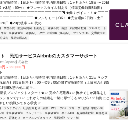
 実働時間：1日あたり8時間 平均勤務日数：1ヶ月あたり18日 〜 20日
8:00（休憩：60分） ★フレックスタイム制あり（標準労働時間8時間）
◤￣￣￣￣￣￣￣￣￣￣￣￣￣￣￣￣￣￣◥ ★働くポイント！★ ￣￣￣
￣￣￣￣￣￣￣￣￣￣ ◆フルリモートOK！ ◆完全週休2日制（土日
20日 ◆20代後半～40代の...
迎
学歴不問
固定時間制
転勤なし
経験不問
英語
未経験者歓迎
フルリモート
午前
経験者歓迎
研修あり
夕方
在宅OK
賞与あり
ブランクOK
交通費支給
5分以内
長期休暇あり
ト 民泊サービスAirbnbのカスタマーサポート
ance Japan株式会社
00円～360,000円
ト
細 実働時間：1日あたり8時間 平均勤務日数：1ヶ月あたり21日 ▼シフ
祝日含む週5日勤務 17：00～翌9：00の間で実働8時間（土日祝含む週5
1時間休憩の他に前半...
★新規プロジェクトスタート★ ✅ 完全在宅勤務♪ ✅ 弊社でしか募集をし
ジションです♪ ✅ これからの組織を一緒に形づくるやりがい ✅ 前例にと
しい挑戦ができる環境 ✅...
迎
ランチタイム
社員登用あり
副業・WワークOK
フリーター歓迎
学歴不問
不問
未経験者歓迎
フルリモート
経験者歓迎
ネイルOK
有資格者歓迎
研修あり
クOK
育休あり
オープニングスタッフ
長期歓迎
シフト制