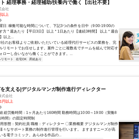
ト 経理事務・経理補助/扶養内で働く【出社不要】
式会社
2円以上
ト
日: 稼働可能な時間について、下記3つの条件を日中（9:00-19:00の
方 * 週あたり【平日3日】 以上 * 1日あたり【連続3時間】 以上 * 週合
以上...
 弊社のお客様よりご依頼いただいている経理代行サービスの業務を、完
ルリモートでお任せします。案件ごとに複数名でチームを組んで対応す
ォローし合いながら働くことができます。...
ルリモート
在宅OK
昇給あり
を支える|デジタルマンガ制作進行ディレクター
株式会社
81円以上
ト
 総労働時間：1ヶ月あたり160時間 勤務時間は10:00～19:00（実働8
1時間）の固定時間制
雇用形態：契約社員 職種：ディレクター 〇業務概要 デジタルマンガ制作
様々なサポート業務の制作進行管理を行います。 ますますニーズが高
いる電子コミック。あらゆる作品の...