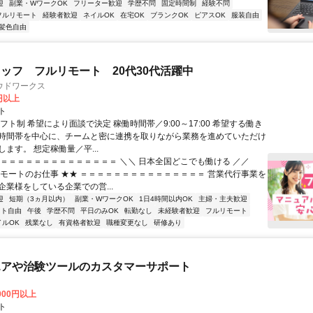
迎
副業・WワークOK
フリーター歓迎
学歴不問
固定時間制
経験不問
フルリモート
経験者歓迎
ネイルOK
在宅OK
ブランクOK
ピアスOK
服装自由
髪色自由
ッフ フルリモート 20代30代活躍中
ウドワークス
0円以上
ト
フト制 希望により面談で決定 稼働時間帯／9:00～17:00 希望する働き
時間帯を中心に、チームと密に連携を取りながら業務を進めていただけ
ます。 想定稼働量／平...
＝＝＝＝＝＝＝＝＝＝＝＝＝＝＝ ＼＼ 日本全国どこでも働ける ／／
リモートのお仕事 ★★ ＝＝＝＝＝＝＝＝＝＝＝＝＝＝＝ 営業代行事業を
企業様をしている企業での営...
迎
短期（3ヵ月以内）
副業・WワークOK
1日4時間以内OK
主婦・主夫歓迎
フト自由
午後
学歴不問
平日のみOK
転勤なし
未経験者歓迎
フルリモート
イルOK
残業なし
有資格者歓迎
職種変更なし
研修あり
エアや治験ツールのカスタマーサポート
,000円以上
ト