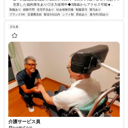
充実した福利厚生あり◎注力採用中◆3路線からアクセス可能★...
制服あり
経験不問
住宅手当あり
社会保険完備
制服貸与
賞与あり
ブランクOK
交通費支給
駅近5分以内
シフト制
昇給あり
賞与年2回あり
正社員
介護サービス員
hub株式会社