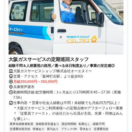
大阪ガスサービスの定期巡回スタッフ
経験不問＆人柄重視の採用／選べる休日制度あり／事業の安定感◎
大阪ガスサービスショップ/株式会社オーエヌイー
交通・アクセス 「阪神打出駅」より徒歩8分
月給250,000円～350,000円
兵庫県芦屋市
勤務時間詳細 総労働時間：1ヶ月あたり170時間 8:45～17:30（実働
7.5h）
仕事内容 ＊営業や社会人経験は不問！未経験でも月給25万円以上！
＊大阪ガスサービスご利用者様への定期点検やアフターフォロー業務
＊「従業員ファースト」の会社だから社員が主役。先輩・同僚はみん
な優しい...
業界未経験者歓迎
資格取得支援あり
固定時間制
転勤なし
経験不問
交通費全額支給
研修あり
賞与あり
ブランクOK
育休あり
交通費支給