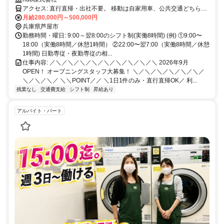
アクセス: 直行直帰・出社不要。 移動は自家用車、公共交通どちらで
も可。
月給280,000円～500,000円
兵庫県芦屋市
勤務時間・曜日: 9:00～翌8:00のシフト制(実働8時間) (例) ①9:00〜
18:00（実働8時間／休憩1時間） ②22:00〜翌7:00（実働8時間／休憩
1時間) 日勤専従・夜勤専従の相...
仕事内容: ／＼／＼／＼／＼／＼／＼／＼／＼／＼ 2026年9月
OPEN！ オープニングスタッフ大募集！ ＼／＼／＼／＼／＼／＼／
＼／＼／＼／ ＼＼POINT／／ ＼1日1件のみ・直行直帰OK／ 利...
残業なし
交通費支給
シフト制
昇給あり
アルバイト・パート