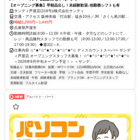
【オープニング募集】早朝品出し！未経験歓迎♪他勤務シフトも有
サンディ芦屋店(318号)/株式会社サンディ
交通・アクセス 阪神本線「打出駅」徒歩10分／JR「さくら夙川駅」
徒歩23分／阪急バス「宮川小学校前」徒歩7分/自転車通勤可
時給1,295円～1,445円
兵庫県芦屋市
勤務時間詳細 8:00～11:00 ※午前・午後・夕方などのシフトにて、
レジ・商品陳列スタッフでの勤務も可 （9:00-13:00／13:00-17:00／
17:00-19:30） ◆週3日～4...
仕事内容 ☆*★*☆*★*☆*★*☆*★*☆ ディスカウントスーパー サンデ
ィ芦屋店 オープニングスタッフ大募集！ ☆*★*☆*★*☆*★*☆*★*☆
＜2026年9月中旬オープン予定！＞ ＜サンデ...
制服あり
扶養内勤務OK
副業・WワークOK
1日4時間以内OK
土日祝のみOK
主婦・主夫歓迎
フリーター歓迎
早朝
シフト自由
学歴不問
学生歓迎
転勤なし
未経験者歓迎
午前
経験者歓迎
夕方
ブランクOK
オープニングスタッフ
長期歓迎
フルタイム歓迎
アルバイト・パート