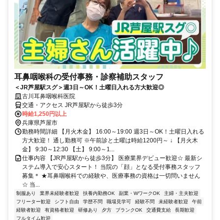
耳鼻咽喉科の受付事務・診察補助スタッフ
＜JR芦屋駅スグ＞週3日～OK！土曜日入れる方大歓迎◎
古川耳鼻咽喉科医院
交通・アクセス JR芦屋駅から徒歩3分
時給1,250円以上
兵庫県芦屋市
勤務時間詳細 【月火木金】 16:00～19:00 週3日～OK！土曜日入れる
方大歓迎！ 通し勤務可 ※午前診と土曜は時給1200円～ ↓ 【月火木
金】 9:30～12:30 【土】 9:00～1...
仕事内容 【JR芦屋駅から徒歩3分】 医療業界デビュー歓迎☆ 最新シ
ステム導入で安心スタート！ 当院の「顔」となる受付事務スタッフ
募集＊ ★耳鼻咽喉科での経験や、医療事務の資格は一切問いません
☆ 当...
制服あり
業界未経験者歓迎
扶養内勤務OK
副業・WワークOK
主婦・主夫歓迎
フリーター歓迎
シフト自由
学歴不問
職場見学可
経験不問
未経験者歓迎
午前
経験者歓迎
有資格者歓迎
研修あり
夕方
ブランクOK
交通費支給
長期歓迎
フルタイム歓迎