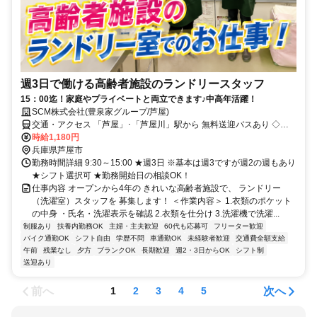
週3日で働ける高齢者施設のランドリースタッフ
15：00迄！家庭やプライベートと両立できます♪中高年活躍！
SCM株式会社(豊泉家グループ/芦屋)
交通・アクセス 「芦屋」･「芦屋川」駅から 無料送迎バスあり ◇車･
バイク通勤OK
時給1,180円
兵庫県芦屋市
勤務時間詳細 9:30～15:00 ★週3日 ※基本は週3ですが週2の週もあり
★シフト選択可 ★勤務開始日の相談OK！
仕事内容 オープンから4年の きれいな高齢者施設で、 ランドリー
（洗濯室）スタッフを 募集します！ ＜作業内容＞ 1.衣類のポケット
の中身 ・氏名・洗濯表示を確認 2.衣類を仕分け 3.洗濯機で洗濯...
制服あり
扶養内勤務OK
主婦・主夫歓迎
60代も応募可
フリーター歓迎
バイク通勤OK
シフト自由
学歴不問
車通勤OK
未経験者歓迎
交通費全額支給
午前
残業なし
夕方
ブランクOK
長期歓迎
週2・3日からOK
シフト制
送迎あり
前へ
次へ
1
2
3
4
5