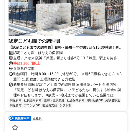
認定こども園での調理員
【認定こども園での調理員】資格・経験不問◎週5日☆15:30時迄！処遇
改善30,000円を毎月支給
認定こども園 はなえみ保育園
交通アクセス 阪神「芦屋」駅より徒歩5分 JR「芦屋」駅より徒歩17
分 阪神「打出」駅より徒歩17分
時給1,200円以上
兵庫県芦屋市
勤務曜日・時間 8:00～15:30（休憩60分） ※週5日勤務できる方 ※3
週間に1回程度、土曜勤務できる方歓迎
募集要項 職種 認定こども園での調理員 雇用形態 パート 仕事内容
『認定こども園 はなえみ保育園』で 子どもたちに提供する給食の調
理をお任せします。 0歳児～5歳児までが在園している当園では ...
制服あり
社員登用あり
主婦・主夫歓迎
社会保険あり
即日勤務OK
経験者歓迎
制服貸与
ブランクOK
交通費支給
シフト制
正社員