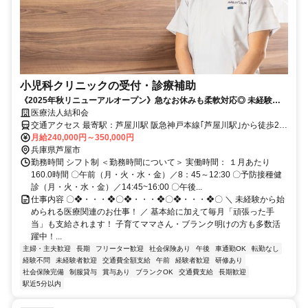
小児科クリニックの受付・診療補助
《2025年秋リニューアルオープン》急なお休みも柔軟対応◎ 未経験
OK♪駅チカ＆アットホームなクリニック ⭐毎月「がんばった手当」支給
医療法人結和会
⭐昇給・賞与あり
交通アクセス 最寄駅：芦屋川駅 阪急神戸本線｢芦屋川駅｣から徒歩2分
【勤務地】 兵庫県芦屋市月若町8-2-2 アマーレ芦屋川1F ひよこキッ
月給240,000円～350,000円
ズクリニック
兵庫県芦屋市
勤務時間 シフト制 ＜勤務時間について＞ 実働時間： １月あたり
160.0時間 〇午前（月・火・水・金）／8：45～12:30 〇予防接種健
診（月・火・水・金）／14:45~16:00 〇午後...
仕事内容 〇❖・・・❖〇❖・・・❖〇❖・・・❖〇 ＼ 未経験から始
められる医療関連のお仕事！ ／ 基本給に加えて毎月「頑張った手
当」も支給されます！ 子育てママさん・ブランク明けの方も多数活
躍中！...
主婦・主夫歓迎
長期
フリーター歓迎
社会保険あり
午後
車通勤OK
転勤なし
経験不問
未経験者歓迎
交通費全額支給
午前
経験者歓迎
研修あり
社会保険完備
制服貸与
賞与あり
ブランクOK
交通費支給
長期歓迎
駅近5分以内