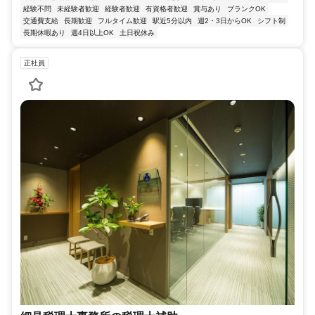
経験不問
未経験者歓迎
経験者歓迎
有資格者歓迎
賞与あり
ブランクOK
交通費支給
長期歓迎
フルタイム歓迎
駅近5分以内
週2・3日からOK
シフト制
長期休暇あり
週4日以上OK
土日祝休み
正社員