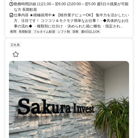
勤務時間詳細 (1)21:00～翌6:00 (2)20:00～翌5:00 週5日※残業が可能
な方 長期歓迎
仕事内容 ★積極採用中★ 【軽作業デビューOK】 集中力を活かしたい
方、注目です！ コツコツ＆モクモク簡単なお仕事！ - ◆具体的なお仕
事の流れ◆ ・種類別に仕分け ・決められた箱に梱包 ・指定され...
夜間
長期歓迎
フルタイム歓迎
シフト制
深夜
週4日以上OK
正社員