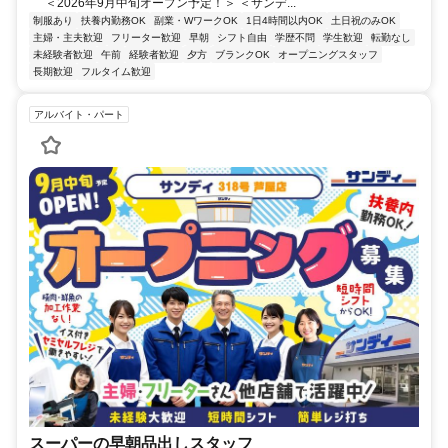
＜2026年9月中旬オープン予定！＞ ＜サンデ...
制服あり
扶養内勤務OK
副業・WワークOK
1日4時間以内OK
土日祝のみOK
主婦・主夫歓迎
フリーター歓迎
早朝
シフト自由
学歴不問
学生歓迎
転勤なし
未経験者歓迎
午前
経験者歓迎
夕方
ブランクOK
オープニングスタッフ
長期歓迎
フルタイム歓迎
アルバイト・パート
スーパーの早朝品出しスタッフ