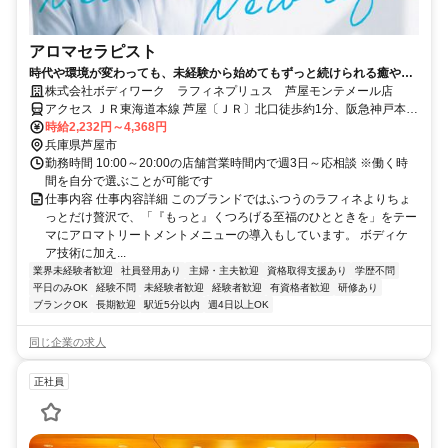
アロマセラピスト
時代や環境が変わっても、未経験から始めてもずっと続けられる癒やし
の仕事。手に職を身につけて、生き方を変えよう。
株式会社ボディワーク ラフィネプリュス 芦屋モンテメール店
アクセス ＪＲ東海道本線 芦屋〔ＪＲ〕北口徒歩約1分、阪急神戸本線
芦屋川南出口徒歩約11分、阪神本線/阪神なんば線 打出徒歩約15分 最
時給2,232円～4,368円
寄駅：芦屋駅
兵庫県芦屋市
勤務時間 10:00～20:00の店舗営業時間内で週3日～応相談 ※働く時
間を自分で選ぶことが可能です
仕事内容 仕事内容詳細 このブランドではふつうのラフィネよりちょ
っとだけ贅沢で、「『もっと』くつろげる至福のひとときを」をテー
マにアロマトリートメントメニューの導入もしています。 ボディケ
ア技術に加え...
業界未経験者歓迎
社員登用あり
主婦・主夫歓迎
資格取得支援あり
学歴不問
平日のみOK
経験不問
未経験者歓迎
経験者歓迎
有資格者歓迎
研修あり
ブランクOK
長期歓迎
駅近5分以内
週4日以上OK
同じ企業の求人
正社員