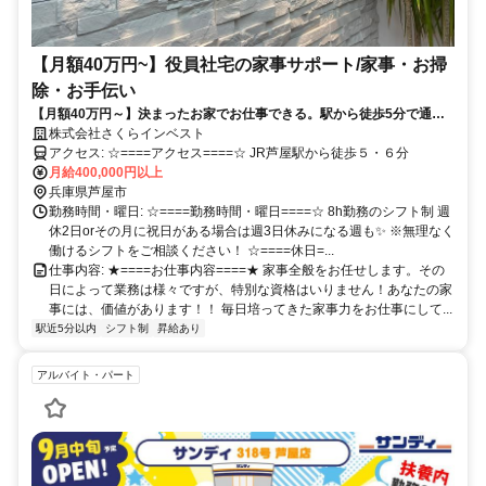
【月額40万円~】役員社宅の家事サポート/家事・お掃
除・お手伝い
【月額40万円～】決まったお家でお仕事できる。駅から徒歩5分で通勤
ラクラク
株式会社さくらインベスト
アクセス: ☆====アクセス====☆ JR芦屋駅から徒歩５・６分
月給400,000円以上
兵庫県芦屋市
勤務時間・曜日: ☆====勤務時間・曜日====☆ 8h勤務のシフト制 週
休2日orその月に祝日がある場合は週3日休みになる週も✨ ※無理なく
働けるシフトをご相談ください！ ☆====休日=...
仕事内容: ★====お仕事内容====★ 家事全般をお任せします。その
日によって業務は様々ですが、特別な資格はいりません！あなたの家
事には、価値があります！！ 毎日培ってきた家事力をお仕事にして...
駅近5分以内
シフト制
昇給あり
アルバイト・パート