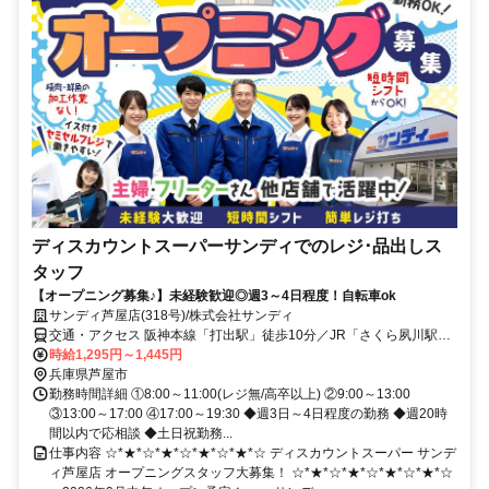
ディスカウントスーパーサンディでのレジ･品出しス
タッフ
【オープニング募集♪】未経験歓迎◎週3～4日程度！自転車ok
サンディ芦屋店(318号)/株式会社サンディ
交通・アクセス 阪神本線「打出駅」徒歩10分／JR「さくら夙川駅」
徒歩23分／阪急バス「宮川小学校前」徒歩7分/自転車通勤可
時給1,295円～1,445円
兵庫県芦屋市
勤務時間詳細 ①8:00～11:00(レジ無/高卒以上) ②9:00～13:00
③13:00～17:00 ④17:00～19:30 ◆週3日～4日程度の勤務 ◆週20時
間以内で応相談 ◆土日祝勤務...
仕事内容 ☆*★*☆*★*☆*★*☆*★*☆ ディスカウントスーパー サンデ
ィ芦屋店 オープニングスタッフ大募集！ ☆*★*☆*★*☆*★*☆*★*☆