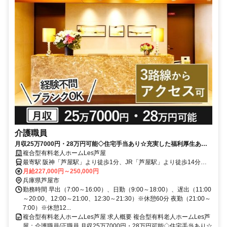
介護職員
月収25万7000円・28万円可能◇住宅手当あり☆充実した福利厚生あり
◎注力採用中◆3路線からアクセス可能★経験不問・ブランクOK♪【阪
複合型有料老人ホームLes芦屋
神芦屋駅/芦屋川駅、介護職、正職員、芦屋市・複合型有料】
最寄駅 阪神「芦屋駅」より徒歩1分、JR「芦屋駅」より徒歩14分、
阪急「芦屋川駅」より徒歩15分
月給227,000円～250,000円
兵庫県芦屋市
勤務時間 早出（7:00～16:00）、日勤（9:00～18:00）、遅出（11:00
～20:00、12:00～21:00、12:30～21:30）※休憩60分 夜勤（21:00～
7:00）※休憩12...
複合型有料老人ホームLes芦屋 求人概要 複合型有料老人ホームLes芦
屋：介護職員/正職員 月収25万7000円・28万円可能◇住宅手当あり☆