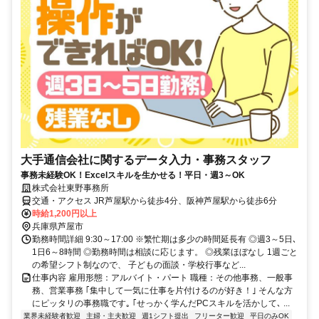
大手通信会社に関するデータ入力・事務スタッフ
事務未経験OK！Excelスキルを生かせる！平日・週3～OK
株式会社東野事務所
交通・アクセス JR芦屋駅から徒歩4分、阪神芦屋駅から徒歩6分
時給1,200円以上
兵庫県芦屋市
勤務時間詳細 9:30～17:00 ※繁忙期は多少の時間延長有 ◎週3～5日､
1日6～8時間 ◎勤務時間は相談に応じます。 ◎残業ほぼなし 1週ごと
の希望シフト制なので、 子どもの面談・学校行事など...
仕事内容 雇用形態：アルバイト・パート 職種：その他事務、一般事
務、営業事務 ｢集中して一気に仕事を片付けるのが好き！｣ そんな方
にピッタリの事務職です｡ ｢せっかく学んだPCスキルを活かして､ ...
業界未経験者歓迎
主婦・主夫歓迎
週1シフト提出
フリーター歓迎
平日のみOK