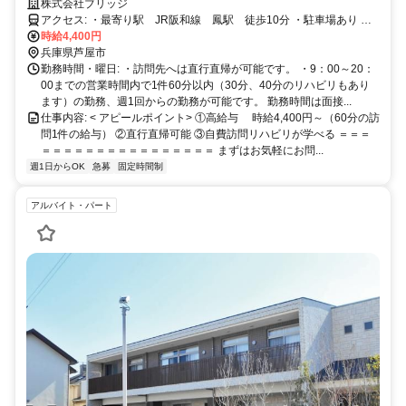
性活躍中です。
株式会社ブリッジ
アクセス: ・最寄り駅 JR阪和線 鳳駅 徒歩10分 ・駐車場あり ・
駐輪場（バイク、自転車）あり
時給4,400円
兵庫県芦屋市
勤務時間・曜日: ・訪問先へは直行直帰が可能です。 ・9：00～20：
00までの営業時間内で1件60分以内（30分、40分のリハビリもあり
ます）の勤務、週1回からの勤務が可能です。 勤務時間は面接...
仕事内容: < アピールポイント> ①高給与 時給4,400円～（60分の訪
問1件の給与） ②直行直帰可能 ③自費訪問リハビリが学べる ＝＝＝
＝＝＝＝＝＝＝＝＝＝＝＝＝＝＝＝ まずはお気軽にお問...
週1日からOK
急募
固定時間制
アルバイト・パート