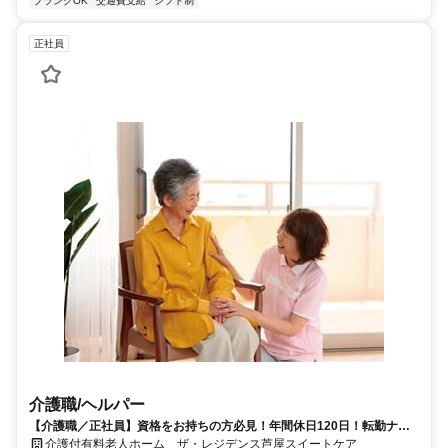
ブランクOK
交通費支給
シフト制
正社員
介護職/ヘルパー
【介護職／正社員】資格をお持ちの方必見！年間休日120日！転勤ナ
シ！研修制度充実◎
介護付有料老人ホーム ザ・レジデンス芦屋スイートケア