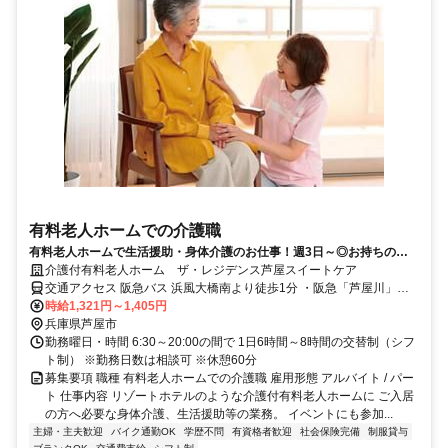
有料老人ホームでの介護職
有料老人ホームで生活援助・身体介護のお仕事！週3日～◎お持ちの資
格や経験を活かしませんか！
介護付有料老人ホーム ザ・レジデンス芦屋スイートケア
交通アクセス 阪急バス 浜風大橋南より徒歩1分 ・阪急「芦屋川」駅
→浜風大橋南（21分） ・JR「芦屋」駅→浜風大橋南（18分） ・阪神
時給1,321円～1,405円
「芦屋」駅→浜風大橋南（8分）
兵庫県芦屋市
勤務曜日・時間 6:30～20:00の間で 1日6時間～8時間の交替制（シフ
ト制） ※勤務日数は相談可 ※休憩60分
募集要項 職種 有料老人ホームでの介護職 雇用形態 アルバイト / パー
ト 仕事内容 リゾートホテルのような介護付有料老人ホームに ご入居
の方へ必要な身体介護、生活援助等の業務。 イベントにも参加...
主婦・主夫歓迎
バイク通勤OK
学歴不問
有資格者歓迎
社会保険完備
制服貸与