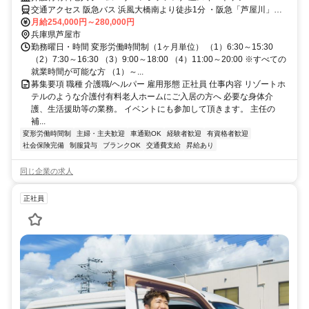
交通アクセス 阪急バス 浜風大橋南より徒歩1分 ・阪急「芦屋川」駅
→浜風大橋南（21分） ・JR「芦屋」駅→浜風大橋南（18分） ・阪神
月給254,000円～280,000円
「芦屋」駅→浜風大橋南（8分）
兵庫県芦屋市
勤務曜日・時間 変形労働時間制（1ヶ月単位） （1）6:30～15:30
（2）7:30～16:30 （3）9:00～18:00 （4）11:00～20:00 ※すべての
就業時間が可能な方 （1）～...
募集要項 職種 介護職/ヘルパー 雇用形態 正社員 仕事内容 リゾートホ
テルのような介護付有料老人ホームにご入居の方へ 必要な身体介
護、生活援助等の業務。 イベントにも参加して頂きます。 主任の
補...
変形労働時間制
主婦・主夫歓迎
車通勤OK
経験者歓迎
有資格者歓迎
社会保険完備
制服貸与
ブランクOK
交通費支給
昇給あり
同じ企業の求人
正社員