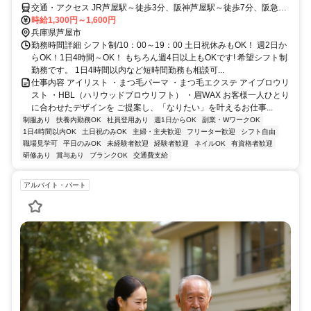
交通・アクセス JR芦屋駅～徒歩3分、阪神芦屋駅～徒歩7分、阪急芦
屋川駅～徒歩10分
時給1,300円～1,600円
兵庫県芦屋市
勤務時間詳細 シフト制/10：00～19：00 土日祝休みもOK！ 週2日か
らOK！1日4時間～OK！ もちろん週4日以上もOKです! 希望シフト制
勤務です。 1日4時間以内など短時間勤務も相談可...
仕事内容 アイリスト ・まつ毛パーマ ・まつ毛エクステ アイブロウリ
スト ・HBL（ハリウッドブロウリフト） ・眉WAX お客様一人ひとり
に合わせたデザインを ご提案し、「なりたい」を叶えるお仕事...
制服あり
扶養内勤務OK
社員登用あり
週1日からOK
副業・WワークOK
1日4時間以内OK
土日祝のみOK
主婦・主夫歓迎
フリーター歓迎
シフト自由
職場見学可
平日のみOK
未経験者歓迎
経験者歓迎
ネイルOK
有資格者歓迎
研修あり
賞与あり
ブランクOK
交通費支給
アルバイト・パート