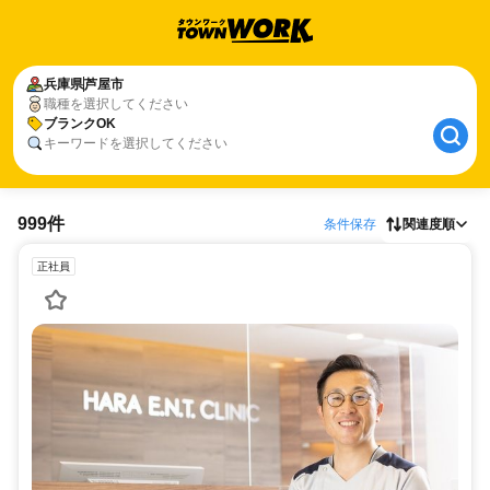
兵庫県
芦屋市
職種を選択してください
ブランクOK
キーワードを選択してください
999件
条件保存
関連度順
正社員