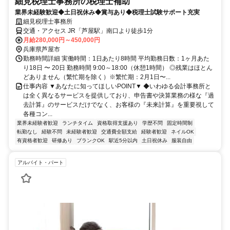
細見税理士事務所の税理士補助
業界未経験歓迎◆土日祝休み◆賞与あり◆税理士試験サポート充実
細見税理士事務所
交通・アクセス JR「芦屋駅」南口より徒歩1分
月給280,000円～450,000円
兵庫県芦屋市
勤務時間詳細 実働時間：1日あたり8時間 平均勤務日数：1ヶ月あた
り18日 〜 20日 勤務時間 9:00～18:00（休憩1時間） ◎残業はほとん
どありません（繁忙期を除く）※繁忙期：2月1日〜...
仕事内容 ▼あなたに知ってほしいPOINT▼ ◆いわゆる会計事務所と
は全く異なるサービスを提供しており、申告書や決算業務の様な『過
去計算』のサービスだけでなく、お客様の『未来計算』を重要視して
各種コン...
業界未経験者歓迎
ランチタイム
資格取得支援あり
学歴不問
固定時間制
転勤なし
経験不問
未経験者歓迎
交通費全額支給
経験者歓迎
ネイルOK
有資格者歓迎
研修あり
ブランクOK
駅近5分以内
土日祝休み
服装自由
アルバイト・パート