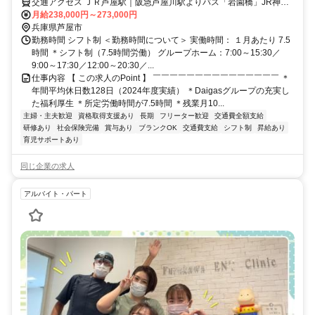
交通アクセス ＪＲ芦屋駅｜阪急芦屋川駅よりバス「岩園橋」JR神戸
線 芦屋駅|阪急神戸本線 芦屋川駅よりバス「岩園橋」下車徒歩5分
月給238,000円～273,000円
兵庫県芦屋市
勤務時間 シフト制 ＜勤務時間について＞ 実働時間： １月あたり 7.5
時間 ＊シフト制（7.5時間労働） グループホーム：7:00～15:30／
9:00～17:30／12:00～20:30／...
仕事内容 【 この求人のPoint 】 ￣￣￣￣￣￣￣￣￣￣￣￣￣￣￣ ＊
年間平均休日数128日（2024年度実績） ＊Daigasグループの充実し
た福利厚生 ＊所定労働時間が7.5時間 ＊残業月10...
主婦・主夫歓迎
資格取得支援あり
長期
フリーター歓迎
交通費全額支給
研修あり
社会保険完備
賞与あり
ブランクOK
交通費支給
シフト制
昇給あり
育児サポートあり
同じ企業の求人
アルバイト・パート