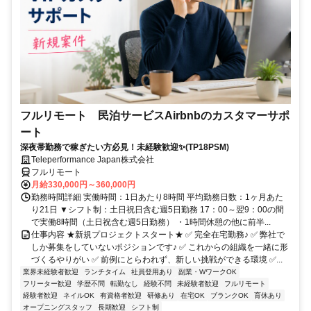
フルリモート 民泊サービスAirbnbのカスタマーサポ
ート
深夜帯勤務で稼ぎたい方必見！未経験歓迎✨(TP18PSM)
Teleperformance Japan株式会社
フルリモート
月給330,000円～360,000円
勤務時間詳細 実働時間：1日あたり8時間 平均勤務日数：1ヶ月あた
り21日 ▼シフト制：土日祝日含む週5日勤務 17：00～翌9：00の間
で実働8時間（土日祝含む週5日勤務） ・1時間休憩の他に前半...
仕事内容 ★新規プロジェクトスタート★ ✅ 完全在宅勤務♪ ✅ 弊社で
しか募集をしていないポジションです♪ ✅ これからの組織を一緒に形
づくるやりがい ✅ 前例にとらわれず、新しい挑戦ができる環境 ✅...
業界未経験者歓迎
ランチタイム
社員登用あり
副業・WワークOK
フリーター歓迎
学歴不問
転勤なし
経験不問
未経験者歓迎
フルリモート
経験者歓迎
ネイルOK
有資格者歓迎
研修あり
在宅OK
ブランクOK
育休あり
オープニングスタッフ
長期歓迎
シフト制