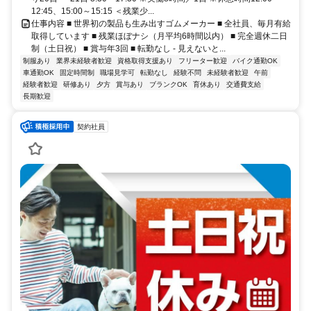
12:45、15:00～15:15 ＜残業少...
仕事内容 ■ 世界初の製品も生み出すゴムメーカー ■ 全社員、毎月有給
取得しています ■ 残業ほぼナシ（月平均6時間以内） ■ 完全週休二日
制（土日祝） ■ 賞与年3回 ■ 転勤なし - 見えないと...
制服あり
業界未経験者歓迎
資格取得支援あり
フリーター歓迎
バイク通勤OK
車通勤OK
固定時間制
職場見学可
転勤なし
経験不問
未経験者歓迎
午前
経験者歓迎
研修あり
夕方
賞与あり
ブランクOK
育休あり
交通費支給
長期歓迎
契約社員