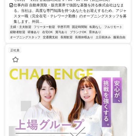
仕事内容 自動車買取・販売業界で強固な基盤を誇る株式会社はなま
る。当社は、高度な専門知識を持つあなたをお迎えするため、アジャ
スター職（完全在宅・テレワーク勤務）のオープニングスタッフを募
集します。外回...
主婦・主夫歓迎
フリーター歓迎
学歴不問
固定時間制
転勤なし
フルリモート
経験者歓迎
研修あり
在宅OK
賞与あり
ブランクOK
育休あり
オープニングスタッフ
交通費支給
長期歓迎
長期休暇あり
土日祝休み
服装自由
正社員