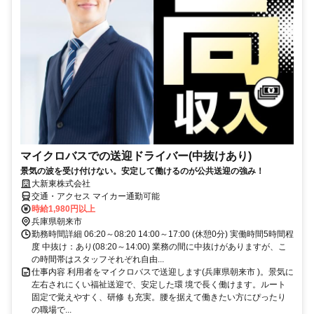
マイクロバスでの送迎ドライバー(中抜けあり)
景気の波を受け付けない。安定して働けるのが公共送迎の強み！
大新東株式会社
交通・アクセス マイカー通勤可能
時給1,980円以上
兵庫県朝来市
勤務時間詳細 06:20～08:20 14:00～17:00 (休憩0分) 実働時間5時間程
度 中抜け：あり(08:20～14:00) 業務の間に中抜けがありますが、こ
の時間帯はスタッフそれぞれ自由...
仕事内容 利用者をマイクロバスで送迎します(兵庫県朝来市 )。景気に
左右されにくい福祉送迎で、安定した環 境で長く働けます。ルート
固定で覚えやすく、研修 も充実。腰を据えて働きたい方にぴったり
の職場で...