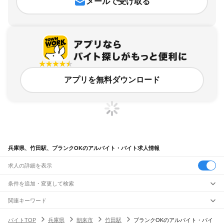
メールで受け取る
アプリを無料ダウンロード
兵庫県、竹田駅、ブランクOKのアルバイト・バイト求人情報
求人の詳細を表示
条件を追加・変更して検索
市区町村を追加・変更
関連キーワード
完全在宅ワーク 全国
シール貼り 在宅
現在地周辺
ガチャガチャ
犬カフェ
兵庫県
駅を追加・変更
バイトTOP
兵庫県
朝来市
竹田駅
ブランクOKのアルバイト・バイ
兵庫県
すべて