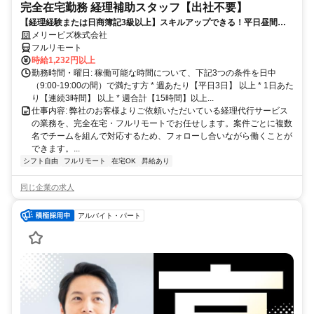
完全在宅勤務 経理補助スタッフ【出社不要】
【経理経験または日商簿記3級以上】スキルアップできる！平日昼間３h
～。完全在宅で育児・介護中の方も大歓迎♪
メリービズ株式会社
フルリモート
時給1,232円以上
勤務時間・曜日: 稼働可能な時間について、下記3つの条件を日中
（9:00-19:00の間）で満たす方 * 週あたり【平日3日】 以上 * 1日あた
り【連続3時間】 以上 * 週合計【15時間】以上...
仕事内容: 弊社のお客様よりご依頼いただいている経理代行サービス
の業務を、完全在宅・フルリモートでお任せします。案件ごとに複数
名でチームを組んで対応するため、フォローし合いながら働くことが
できます。...
シフト自由
フルリモート
在宅OK
昇給あり
同じ企業の求人
アルバイト・パート