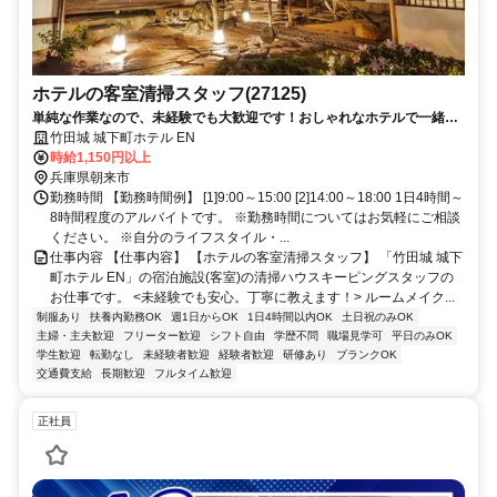
ホテルの客室清掃スタッフ(27125)
単純な作業なので、未経験でも大歓迎です！おしゃれなホテルで一緒に
働きませんか？
竹田城 城下町ホテル EN
時給1,150円以上
兵庫県朝来市
勤務時間 【勤務時間例】 [1]9:00～15:00 [2]14:00～18:00 1日4時間～
8時間程度のアルバイトです。 ※勤務時間についてはお気軽にご相談
ください。 ※自分のライフスタイル・...
仕事内容 【仕事内容】 【ホテルの客室清掃スタッフ】 「竹田城 城下
町ホテル EN」の宿泊施設(客室)の清掃ハウスキーピングスタッフの
お仕事です。 <未経験でも安心。丁寧に教えます！> ルームメイク...
制服あり
扶養内勤務OK
週1日からOK
1日4時間以内OK
土日祝のみOK
主婦・主夫歓迎
フリーター歓迎
シフト自由
学歴不問
職場見学可
平日のみOK
学生歓迎
転勤なし
未経験者歓迎
経験者歓迎
研修あり
ブランクOK
交通費支給
長期歓迎
フルタイム歓迎
正社員