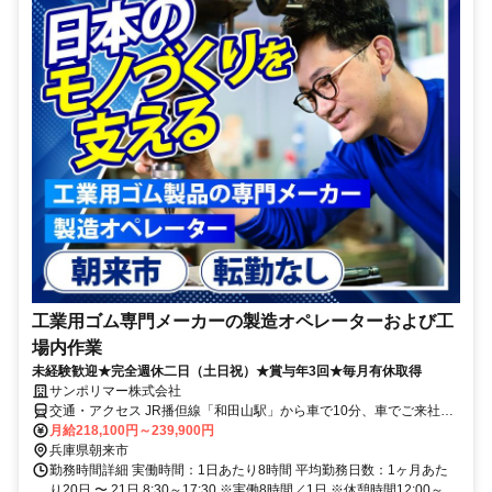
工業用ゴム専門メーカーの製造オペレーターおよび工
場内作業
未経験歓迎★完全週休二日（土日祝）★賞与年3回★毎月有休取得
サンポリマー株式会社
交通・アクセス JR播但線「和田山駅」から車で10分、車でご来社の
際、和田山インターから車で5分
月給218,100円～239,900円
兵庫県朝来市
勤務時間詳細 実働時間：1日あたり8時間 平均勤務日数：1ヶ月あた
り20日 〜 21日 8:30～17:30 ※実働8時間／1日 ※休憩時間12:00～