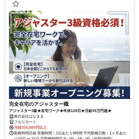
完全在宅のアジャスター職
アジャスター3級★在宅ワーク★年休120日★月給35万円超★
株式会社はなまる
フルリモート
月給355,000円以上
勤務時間詳細 実働時間：1日あたり8時間 平均勤務日数：1ヶ月あた
り20日 〜 21日 ⏰勤務時間⏰ 9：00～18：00（休憩1時間）