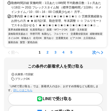
勤務時間詳細 実働時間：1日あたり8時間 平均勤務日数：1ヶ月あた
り18日 〜 20日 フレックスタイム制 （標準労働時間／1日8h） ※メ
インタイム／10：00～16：00 ◎残業少なめ！ 月平...
仕事内容 ★☆★☆★☆★☆★☆★☆★☆★☆★☆ ☆ 労務実務経験を
お持ちの方 ★ ★ 給与計算、勤怠管理、年末調整 ☆ ☆ フルリモート
でスキル活かせる！ ★ ★☆★☆★☆★☆★☆★☆★☆★☆★☆ ...
業界未経験者歓迎
社員登用あり
副業・WワークOK
主婦・主夫歓迎
資格取得支援あり
学歴不問
転勤なし
フルリモート
交通費全額支給
経験者歓迎
ネイルOK
研修あり
在宅OK
賞与あり
交通費支給
ピアスOK
土日祝休み
服装自由
髪型・髪色自由
前へ
次へ
1
2
3
4
5
この条件の新着求人を受け取る
兵庫県 / 竹田駅
ブランクOK
「LINEで受け取る」では、新着求人のほか、おすすめ情報なども配信しま
す。
詳しくはこちら
LINEで受け取る