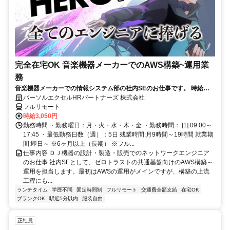
完全在宅OK 音楽機器メーカーでのAWS構築~運用業
務
音楽機器メーカーでの情報システム部の社内SEのお仕事です。 時給
3050円！基本はフル在宅が可能です！ （状況によって出社有り） AWS
パーソルエクセルHRパートナーズ 株式会社
構築の上流工程にも携われます！ご本人負担が約4割でとってもお得な
フルリモート
パナソニック健保に加入頂けます！
時給3,050円
勤務時間 ・勤務曜日：月・火・水・木・金 ・勤務時間： [1] 09:00～
17:45 ・最低勤務日数（週）：5日 残業時間:月9時間～19時間 就業期
間:即日～ ※6ヶ月以上（長期） ※フル...
仕事内容 ＤＪ機器の設計・製造・販売でのネットワークエンジニア
のお仕事 社内SEとして、ゼロトラストの共通基盤向けのAWS構築～
運用を担当します。最初はAWSの運用がメインですが、構築の上流
工程にも...
ランチタイム
学歴不問
固定時間制
フルリモート
交通費全額支給
在宅OK
ブランクOK
駅近5分以内
服装自由
正社員