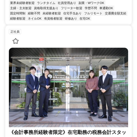
業界未経験者歓迎
ランチタイム
社員登用あり
副業・WワークOK
主婦・主夫歓迎
資格取得支援あり
フリーター歓迎
学歴不問
車通勤OK
固定時間制
経験不問
未経験者歓迎
住宅手当あり
フルリモート
交通費全額支給
経験者歓迎
ネイルOK
有資格者歓迎
研修あり
在宅OK
正社員
《会計事務所経験者限定》在宅勤務の税務会計スタッ