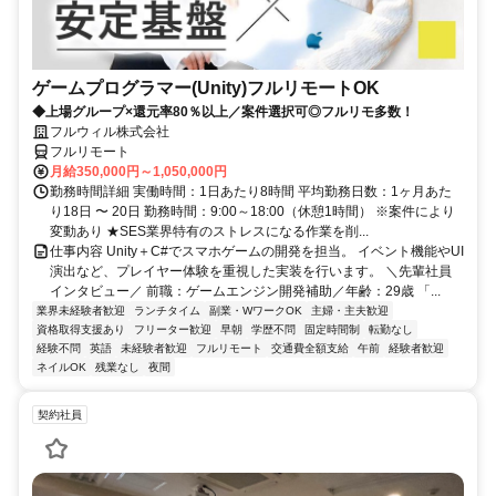
ゲームプログラマー(Unity)フルリモートOK
◆上場グループ×還元率80％以上／案件選択可◎フルリモ多数！
フルウィル株式会社
フルリモート
月給350,000円～1,050,000円
勤務時間詳細 実働時間：1日あたり8時間 平均勤務日数：1ヶ月あた
り18日 〜 20日 勤務時間：9:00～18:00（休憩1時間） ※案件により
変動あり ★SES業界特有のストレスになる作業を削...
仕事内容 Unity＋C#でスマホゲームの開発を担当。 イベント機能やUI
演出など、プレイヤー体験を重視した実装を行います。 ＼先輩社員
インタビュー／ 前職：ゲームエンジン開発補助／年齢：29歳 「...
業界未経験者歓迎
ランチタイム
副業・WワークOK
主婦・主夫歓迎
資格取得支援あり
フリーター歓迎
早朝
学歴不問
固定時間制
転勤なし
経験不問
英語
未経験者歓迎
フルリモート
交通費全額支給
午前
経験者歓迎
ネイルOK
残業なし
夜間
契約社員