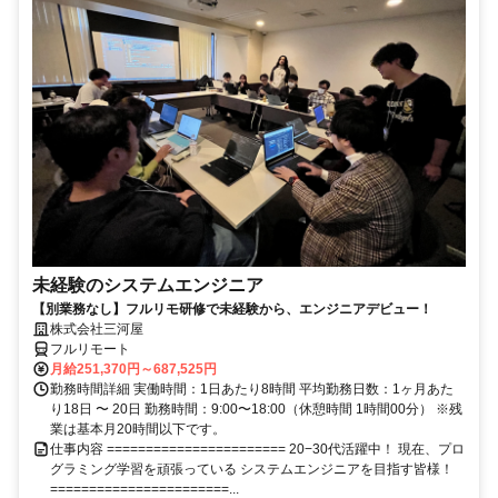
未経験のシステムエンジニア
【別業務なし】フルリモ研修で未経験から、エンジニアデビュー！
株式会社三河屋
フルリモート
月給251,370円～687,525円
勤務時間詳細 実働時間：1日あたり8時間 平均勤務日数：1ヶ月あた
り18日 〜 20日 勤務時間：9:00〜18:00（休憩時間 1時間00分） ※残
業は基本月20時間以下です。
仕事内容 ======================= 20−30代活躍中！ 現在、プロ
グラミング学習を頑張っている システムエンジニアを目指す皆様！
=======================...