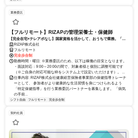
業務委託
【フルリモート】RIZAPの管理栄養士・保健師
【完全在宅×テレアポなし】国家資格を活かして、おうちで業務。「も
う一つの安心」を。主婦・Wワーカー活躍中！「平日の日中だけ」「夕
RIZAP株式会社
方以降の数時間だけ」など、生活リズムに合わせた時間調整が可能で
フルリモート
す。1件ごとの成果報酬型だから、頑張った分だけ手応えのある収入
完全歩合制
に。充実のサポート体制で、安心の在宅ワークを始めませんか？
勤務時間・曜日: ※業務委託のため、以下は稼働の目安となります。
・面談対応：9:00～20:00の間で、対象者様と個別に調整可能です
（※ご自身の対応可能な枠をシステム上で設定いただけます）。 ...
仕事内容: RIZAP株式会社健康経営保険者事業部の保健指導トレーナ
ーとして、 参加者がより健康的な生活習慣を身につけられるよう
「特定保健指導」を行う業務委託パートナーを募集します。 「病気
の手前...
シフト自由
フルリモート
完全歩合制
契約社員