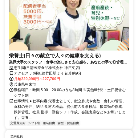
栄養士(日々の献立で人々の健康を支える)
業界大手のスタッフ！食事の楽しさと安心感を、あなたの手で◎管理栄
養士も目指せる
恵生園(日清医療食品株式会社 神戸支店)
アクセス JR播但線竹田駅より 徒歩約9分
月給220,090円～227,700円
兵庫県朝来市
勤務曜日・時間 5:00－20:00のうち8時間 ※実働8時間・土日祝含む
シフト制
仕事情報 ● 仕事内容 栄養士として、献立作成や食数・食札の管理、
食材の発注、納品 食材の検品、提供前の食事検品、帳票類の作成、
採算管理、社員 指導、勤務シフト作成、会議出席などをお願いしま
す。栄養...
交通費支給
シフト制
服装自由
髪型・髪色自由
契約社員