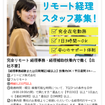
完全リモート 経理事務・経理補助/扶養内で働く【出
社不要】
【経理事務経験または日商簿記3級以上】扶養内OK！平日昼間３h～。
完全在宅で育児・介護中の方も大歓迎♪
メリービズ株式会社
フルリモート
時給1,232円以上
勤務時間・曜日: 稼働可能な時間について、下記3つの条件を日中
（9:00-19:00の間）で満たす方 * 週あたり【平日3日】 以上 * 1日あた
り【連続3時間】 以上 * 週合計【15時間】以上...
仕事内容: 弊社のお客様よりご依頼いただいている経理代行サービス
の業務を、完全在宅・フルリモートでお任せします。案件ごとに複数