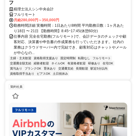
フ
税理士法人シン中央会計
フルリモート
月給280,000円～350,000円
勤務時間詳細 実働時間：1日あたり8時間 平均勤務日数：1ヶ月あた
り18日 〜 21日 【勤務時間】8:45~17:45(休憩60分)
仕事内容 完全在宅勤務(フルリモート)で、会計データのチェックや顧
客対応、決算書や申告書の作成業務を行っていただきます。 社内の
業務はクラウドサーバー内で完結でき、顧客対応はチャットやメール
が中心なの...
主婦・主夫歓迎
資格取得支援あり
固定時間制
転勤なし
フルリモート
交通費全額支給
経験者歓迎
ネイルOK
有資格者歓迎
研修あり
在宅OK
賞与あり
ブランクOK
育休あり
交通費支給
長期歓迎
駅近5分以内
資格取得手当あり
ピアスOK
土日祝休み
契約社員