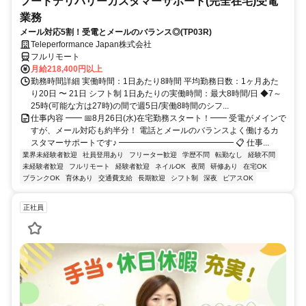
フードデリバリーカスタマーサポート(完全在宅)受電
業務
メール対応5割！受電とメールのバランス◎(TP03R)
Teleperformance Japan株式会社
フルリモート
月給218,400円以上
勤務時間詳細 実働時間：1日あたり8時間 平均勤務日数：1ヶ月あた
り20日 〜 21日 シフト制 1日あたりの実働時間：最大8時間/日 ◆7～
25時(可能な方は27時)の間で週5日/実働8時間のシフ...
仕事内容 ━━ 📅8月26日(水)在宅勤務スタート！━━ 受電がメインで
すが、メール対応も約半分！ 電話とメールのバランスよく働けるカ
スタマーサポートです♪ ━━━━━━━━━━━━━━ 📋 仕事...
業界未経験者歓迎
社員登用あり
フリーター歓迎
学歴不問
転勤なし
経験不問
未経験者歓迎
フルリモート
経験者歓迎
ネイルOK
夜間
研修あり
在宅OK
ブランクOK
育休あり
交通費支給
長期歓迎
シフト制
深夜
ピアスOK
正社員