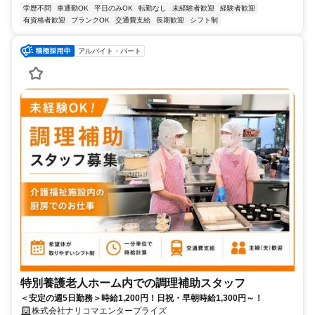
学歴不問
車通勤OK
平日のみOK
転勤なし
未経験者歓迎
経験者歓迎
有資格者歓迎
ブランクOK
交通費支給
長期歓迎
シフト制
アルバイト・パート
特別養護老人ホーム内での調理補助スタッフ
＜安定の週5日勤務＞時給1,200円！日祝・早朝時給1,300円～！
株式会社ナリコマエンタープライズ