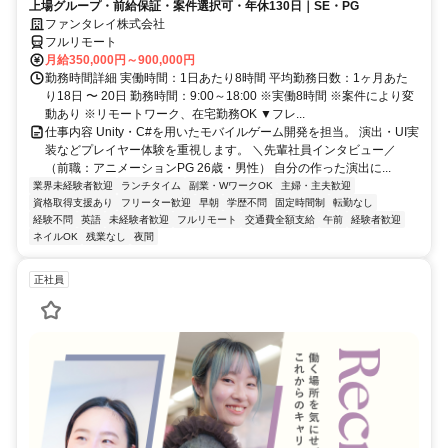
上場グループ・前給保証・案件選択可・年休130日｜SE・PG
ファンタレイ株式会社
フルリモート
月給350,000円～900,000円
勤務時間詳細 実働時間：1日あたり8時間 平均勤務日数：1ヶ月あた
り18日 〜 20日 勤務時間：9:00～18:00 ※実働8時間 ※案件により変
動あり ※リモートワーク、在宅勤務OK ▼フレ...
仕事内容 Unity・C#を用いたモバイルゲーム開発を担当。 演出・UI実
装などプレイヤー体験を重視します。 ＼先輩社員インタビュー／
（前職：アニメーションPG 26歳・男性） 自分の作った演出に...
業界未経験者歓迎
ランチタイム
副業・WワークOK
主婦・主夫歓迎
資格取得支援あり
フリーター歓迎
早朝
学歴不問
固定時間制
転勤なし
経験不問
英語
未経験者歓迎
フルリモート
交通費全額支給
午前
経験者歓迎
ネイルOK
残業なし
夜間
正社員