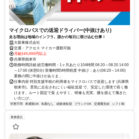
マイクロバスでの送迎ドライバー(中抜けあり)
走る理由は地域のインフラ。誰かの毎日に溶け込む仕事！
大新東株式会社
交通・アクセス マイカー通勤可能
月給165,000円以上
兵庫県朝来市
勤務時間詳細 総労働時間：1ヶ月あたり104時間 06:20～08:20 14:00
～17:00 (休憩0分) 実働時間5時間程度 中抜け：あり(08:20～14:00)
業務の間に中抜けがありま...
仕事内容 特別支援学校の利用者をマイクロバスで送迎します (兵庫県
朝来市)。景気に左右されにくい福祉送迎 で、安定した環境で長く働
けます。ルート固定で覚 えやすく、研修も充実。腰を据えて働きた
い方にぴ...
学歴不問
車通勤OK
転勤なし
経験者歓迎
ブランクOK
交通費支給
シフト制
業務委託