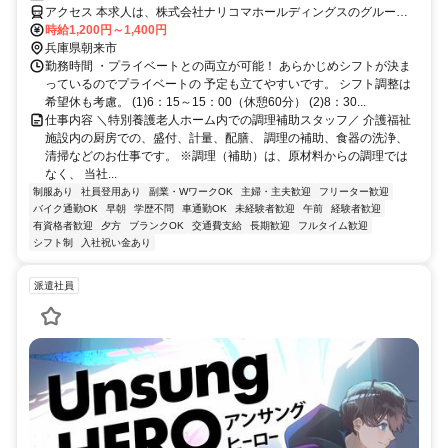
アクセス 本求人は、株式会社ナリコマホールディングスのグループ
企業である『株式会社ナリコマエンタープライズ』での雇用となりま
時給1,200円～1,400円
す。 なお、勤務地は請負先施設となり、請負業務での就業となりま
兵庫県朝来市
す。
勤務時間 ・プライベートとの両立が可能！ あらかじめシフトが決ま
っているのでプライベートの 予定も立てやすいです。 シフト調整は
希望休も考慮。 (1)6：15～15：00（休憩60分） (2)8：30...
仕事内容 ＼特別養護老人ホーム内での調理補助スタッフ／ 介護福祉
施設内の厨房での、盛付、計量、配膳、 調理の補助、食器の洗浄、
清掃などのお仕事です。 ※調理（補助）は、原材料からの調理では
なく、 当社...
制服あり
社員登用あり
副業・WワークOK
主婦・主夫歓迎
フリーター歓迎
バイク通勤OK
早朝
学歴不問
車通勤OK
未経験者歓迎
午前
経験者歓迎
有資格者歓迎
夕方
ブランクOK
交通費支給
長期歓迎
フルタイム歓迎
シフト制
入社祝い金あり
派遣社員