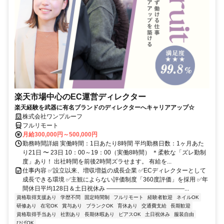
楽天市場中心のEC運営ディレクター
楽天経験を武器に有名ブランドのディレクターへキャリアアップ☆
株式会社ワンプルーフ
フルリモート
月給300,000円～500,000円
勤務時間詳細 実働時間：1日あたり8時間 平均勤務日数：1ヶ月あた
り21日 〜 23日 10：00～19：00（実働8時間） ＊柔軟な「ズレ勤制
度」あり！ 出社時間を前後2時間ズラせます。 有給を...
仕事内容 ✅設立以来、増収増益の成長企業 ✅ECディレクターとして
成長できる環境 ✅主観によらない評価制度「360度評価」を採用 ✅年
間休日平均128日＆土日祝休み ―――――――――――――...
資格取得支援あり
学歴不問
固定時間制
フルリモート
経験者歓迎
ネイルOK
研修あり
在宅OK
賞与あり
ブランクOK
育休あり
交通費支給
長期歓迎
資格取得手当あり
社割あり
長期休暇あり
ピアスOK
土日祝休み
服装自由
ひげOK