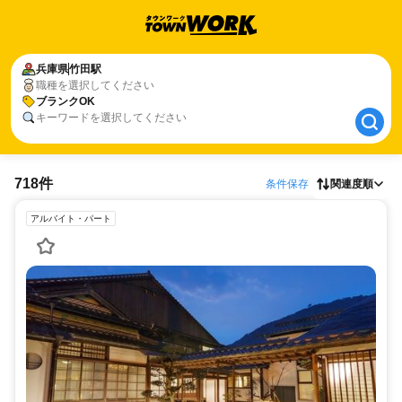
兵庫県
兵庫県
竹田駅
竹田駅
職種を選択してください
ブランクOK
ブランクOK
キーワードを選択してください
718件
条件保存
関連度順
アルバイト・パート