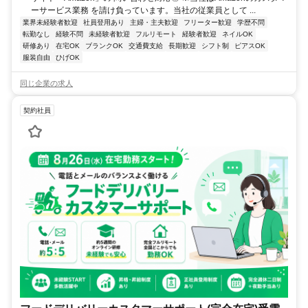
ーサービス業務 を請け負っています。当社の従業員として ...
業界未経験者歓迎
社員登用あり
主婦・主夫歓迎
フリーター歓迎
学歴不問
転勤なし
経験不問
未経験者歓迎
フルリモート
経験者歓迎
ネイルOK
研修あり
在宅OK
ブランクOK
交通費支給
長期歓迎
シフト制
ピアスOK
服装自由
ひげOK
同じ企業の求人
契約社員