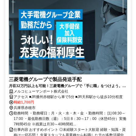
三菱電機グループで製品発送手配
月収32万円以上も可能！三菱電機グループで「手に職」をつけよう。
「安定した大手企業で働きたい」「資格を取って将来に役立つスキルを
メルコヒューマンポート株式会社
身につけたい」「製造業に挑戦してみたい」そんな20代・30代のスタッ
アクセス ■JR播州赤穂駅から車で5分 ■JR天和駅から徒歩10分程度
フが活躍中♪未経験からスタートできる変圧器の製品発送手配スタッフ募
時給1,700円
集！資格がなくても大丈夫。必要な資格は入社後に会社負担で取得でき
兵庫県赤穂市
ます★
勤務時間 ・勤務曜日：月・火・水・木・金 ・勤務時間： [1] 08:30～
17:00 ・最低勤務日数（週）：5日 8：30～17：00（休憩45分）実働
7時間45分 ※残業は月30～40時間程...
仕事内容 おすすめポイント ◎未経験スタート大歓迎 経験・知識・資
格は一切不問！ 先輩スタッフも異業種から転職した方が多数活躍中