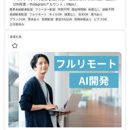
10h程度 ✅Instagramアカウント ↓ https:/...
業界未経験者歓迎
フリーター歓迎
学歴不問
固定時間制
転勤なし
経験不問
未経験者歓迎
フルリモート
ネイルOK
残業なし
在宅OK
賞与あり
ブランクOK
育休あり
長期歓迎
駅近5分以内
長期休暇あり
ピアスOK
土日祝休み
派遣社員