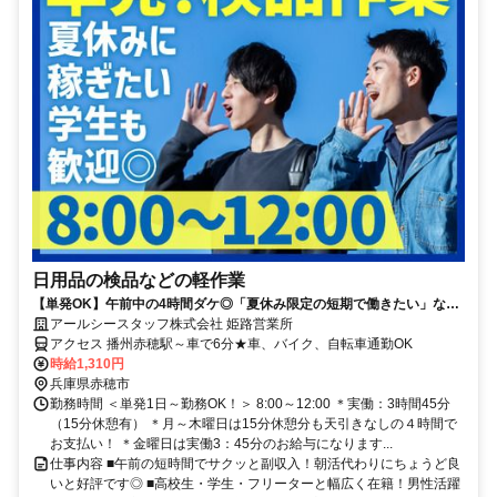
日用品の検品などの軽作業
【単発OK】午前中の4時間ダケ◎「夏休み限定の短期で働きたい」など
希望伺います！友達同士もOK
アールシースタッフ株式会社 姫路営業所
アクセス 播州赤穂駅～車で6分★車、バイク、自転車通勤OK
時給1,310円
兵庫県赤穂市
勤務時間 ＜単発1日～勤務OK！＞ 8:00～12:00 ＊実働：3時間45分
（15分休憩有） ＊月～木曜日は15分休憩分も天引きなしの４時間で
お支払い！ ＊金曜日は実働3：45分のお給与になります...
仕事内容 ■午前の短時間でサクッと副収入！朝活代わりにちょうど良
いと好評です◎ ■高校生・学生・フリーターと幅広く在籍！男性活躍