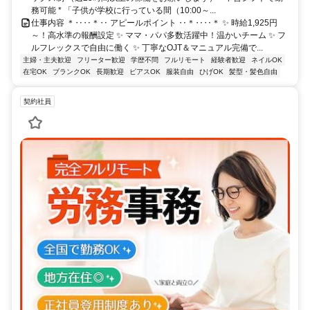
務可能 * 「子供が学校に行っている間（10:00～...
仕事内容 ＊‥‥＊‥ アピールポイント ‥＊‥‥＊ ✨ 時給1,925円
～！高水準の報酬設定 ✨ ママ・パパ多数活躍中！温かいチーム ✨ フ
ルフレックスで自由に働く ✨ 丁寧なOJT＆マニュアル完備で...
主婦・主夫歓迎
フリーター歓迎
学歴不問
フルリモート
経験者歓迎
ネイルOK
在宅OK
ブランクOK
長期歓迎
ピアスOK
服装自由
ひげOK
髪型・髪色自由
契約社員