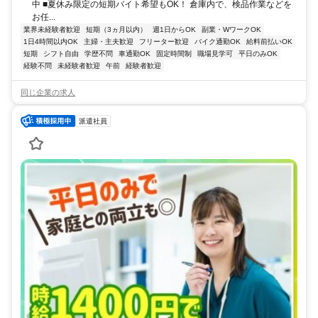
中 ■夏休み限定の短期バイト希望もOK！ 倉庫内で、検品作業などを
お任...
業界未経験者歓迎
短期（3ヵ月以内）
週1日からOK
副業・WワークOK
1日4時間以内OK
主婦・主夫歓迎
フリーター歓迎
バイク通勤OK
給料前払いOK
短期
シフト自由
学歴不問
車通勤OK
固定時間制
職場見学可
平日のみOK
経験不問
未経験者歓迎
午前
経験者歓迎
同じ企業の求人
派遣社員