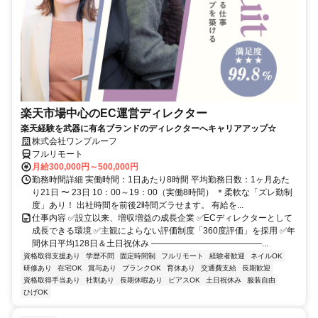
楽天市場中心のEC運営ディレクター
楽天経験を武器に有名ブランドのディレクターへキャリアアップ☆
株式会社ワンプルーフ
フルリモート
月給300,000円～500,000円
勤務時間詳細 実働時間：1日あたり8時間 平均勤務日数：1ヶ月あた
り21日 〜 23日 10：00～19：00（実働8時間） ＊柔軟な「ズレ勤制
度」あり！ 出社時間を前後2時間ズラせます。 有給を...
仕事内容 ✅設立以来、増収増益の成長企業 ✅ECディレクターとして
成長できる環境 ✅主観によらない評価制度「360度評価」を採用 ✅年
間休日平均128日＆土日祝休み ―――――――――――――...
資格取得支援あり
学歴不問
固定時間制
フルリモート
経験者歓迎
ネイルOK
研修あり
在宅OK
賞与あり
ブランクOK
育休あり
交通費支給
長期歓迎
資格取得手当あり
社割あり
長期休暇あり
ピアスOK
土日祝休み
服装自由
ひげOK