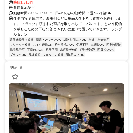
駅：天和駅、備前福河駅、坂越駅)
時給1,310円
兵庫県赤穂市
勤務時間 8:00～12:00 ＊1日4ｈのみの短時間 ＊週5～相談OK
仕事内容 倉庫内で、殺虫剤など日用品の荷下ろし作業をお任せしま
す。 トラックに積まれた商品を取り出して 「パレット」という荷物
を載せるための平らな台に きれいに並べて置いていきます。 シンプ
ル＆カン...
業界未経験者歓迎
副業・WワークOK
1日4時間以内OK
主婦・主夫歓迎
フリーター歓迎
バイク通勤OK
給料前払いOK
学歴不問
車通勤OK
固定時間制
職場見学可
平日のみOK
経験不問
未経験者歓迎
経験者歓迎
即日払いOK
ブランクOK
長期歓迎
フルタイム歓迎
週4日以上OK
契約社員