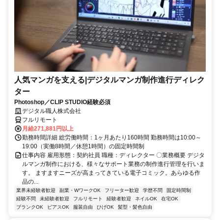
人気マンガを支える|デジタルマンガ制作進行ディレク
ター
Photoshop／CLIP STUDIO経験必須
デジタル職人株式会社
フルリモート
月給271,881円以上
勤務時間詳細 総労働時間：1ヶ月あたり160時間 勤務時間は10:00～
19:00（実働8時間／休憩1時間）の固定時間制
仕事内容 雇用形態：契約社員 職種：ディレクター 〇業務概要 デジタ
ルマンガ制作における、様々なサポート業務の制作進行管理を行いま
す。 ますますニーズが高まってきている電子コミック。あらゆる作
品の...
業界未経験者歓迎
副業・WワークOK
フリーター歓迎
学歴不問
固定時間制
経験不問
未経験者歓迎
フルリモート
経験者歓迎
ネイルOK
在宅OK
ブランクOK
ピアスOK
服装自由
ひげOK
髪型・髪色自由