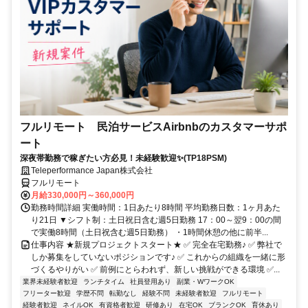
フルリモート 民泊サービスAirbnbのカスタマーサポ
ート
深夜帯勤務で稼ぎたい方必見！未経験歓迎✨(TP18PSM)
Teleperformance Japan株式会社
フルリモート
月給330,000円～360,000円
勤務時間詳細 実働時間：1日あたり8時間 平均勤務日数：1ヶ月あた
り21日 ▼シフト制：土日祝日含む週5日勤務 17：00～翌9：00の間
で実働8時間（土日祝含む週5日勤務） ・1時間休憩の他に前半...
仕事内容 ★新規プロジェクトスタート★ ✅ 完全在宅勤務♪ ✅ 弊社で
しか募集をしていないポジションです♪ ✅ これからの組織を一緒に形
づくるやりがい ✅ 前例にとらわれず、新しい挑戦ができる環境 ✅...
業界未経験者歓迎
ランチタイム
社員登用あり
副業・WワークOK
フリーター歓迎
学歴不問
転勤なし
経験不問
未経験者歓迎
フルリモート
経験者歓迎
ネイルOK
有資格者歓迎
研修あり
在宅OK
ブランクOK
育休あり