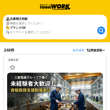
兵庫県
天和駅
職種を選択してください
ブランクOK
キーワードを選択してください
248件
条件保存
関連度順
派遣社員