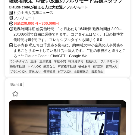
経験者限定_AI使い放題のフルリモート労務スタッフ
Claude codeが使える人は大歓迎／フルリモート
社労士法人労務ニュース
フルリモート
月給230,000円～300,000円
勤務時間詳細 総労働時間：1ヶ月あたり164時間 勤務時間は 8:00～
20:00の間で自由に調整できます。 コアタイムはなく、1日の標準労
働時間は8時間です。 フレキシブルタイムも同じく 8:0...
仕事内容 私たちは千葉市を拠点に、約80社の中小企業の人事労務を
まるごとサポートしている社労士法人です。 **他の事務所と違うとこ
ろ？** Claude Code・ChatGPT・Google Wo...
ランチタイム
主婦・主夫歓迎
学歴不問
職場見学可
転勤なし
フルリモート
経験者歓迎
ネイルOK
残業なし
有資格者歓迎
研修あり
在宅OK
賞与あり
ブランクOK
育休あり
長期歓迎
ピアスOK
土日祝休み
服装自由
契約社員