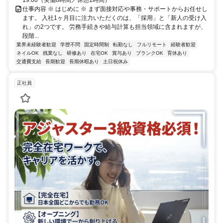
仕事内容 ※ はじめに ※ まず面接対応や事務・サポートからお任せし
ます。 入社1ヶ月目に注力いただくのは、「採用」と「新人の受け入
れ」の2つです。 労務手続きや給与計算も担当領域に含まれますが、
段階...
業界未経験者歓迎
学歴不問
固定時間制
転勤なし
フルリモート
経験者歓迎
ネイルOK
残業なし
研修あり
在宅OK
賞与あり
ブランクOK
育休あり
交通費支給
長期歓迎
長期休暇あり
土日祝休み
正社員