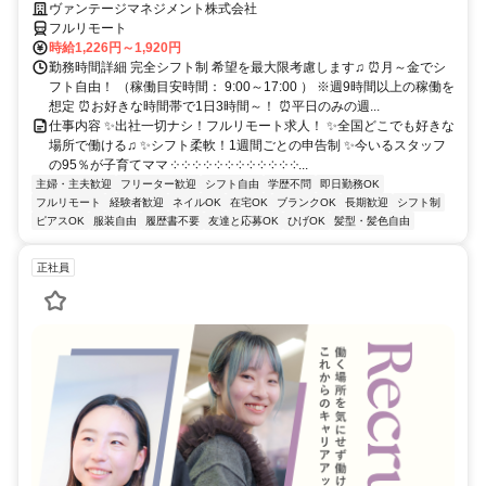
ヴァンテージマネジメント株式会社
フルリモート
時給1,226円～1,920円
勤務時間詳細 完全シフト制 希望を最大限考慮します♫ ⏰月～金でシ
フト自由！ （稼働目安時間： 9:00～17:00 ） ※週9時間以上の稼働を
想定 ⏰お好きな時間帯で1日3時間～！ ⏰平日のみの週...
仕事内容 ✨出社一切ナシ！フルリモート求人！ ✨全国どこでも好きな
場所で働ける♫ ✨シフト柔軟！1週間ごとの申告制 ✨今いるスタッフ
の95％が子育てママ ༶ ༶ ༶ ༶ ༶ ༶ ༶ ༶ ༶ ༶ ༶ ༶...
主婦・主夫歓迎
フリーター歓迎
シフト自由
学歴不問
即日勤務OK
フルリモート
経験者歓迎
ネイルOK
在宅OK
ブランクOK
長期歓迎
シフト制
ピアスOK
服装自由
履歴書不要
友達と応募OK
ひげOK
髪型・髪色自由
正社員