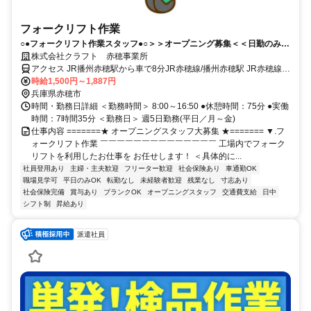
フォークリフト作業
○●フォークリフト作業スタッフ●○＞＞オープニング募集＜＜日勤のみ◎
土日休み◎車通勤OK
株式会社クラフト 赤穂事業所
アクセス JR播州赤穂駅から車で8分JR赤穂線/播州赤穂駅 JR赤穂線/
天和駅
時給1,500円～1,887円
兵庫県赤穂市
時間・勤務日詳細 ＜勤務時間＞ 8:00～16:50 ●休憩時間：75分 ●実働
時間：7時間35分 ＜勤務日＞ 週5日勤務(平日／月～金)
仕事内容 =======★ オープニングスタッフ大募集 ★======= ▼.フ
ォークリフト作業 ￣￣￣￣￣￣￣￣￣￣￣￣￣￣ 工場内でフォーク
リフトを利用したお仕事を お任せします！ ＜具体的に...
社員登用あり
主婦・主夫歓迎
フリーター歓迎
社会保険あり
車通勤OK
職場見学可
平日のみOK
転勤なし
未経験者歓迎
残業なし
寸志あり
社会保険完備
賞与あり
ブランクOK
オープニングスタッフ
交通費支給
日中
シフト制
昇給あり
派遣社員