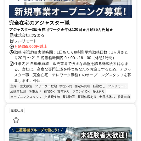
完全在宅のアジャスター職
アジャスター3級★在宅ワーク★年休120日★月給35万円超★
株式会社はなまる
フルリモート
月給355,000円以上
勤務時間詳細 実働時間：1日あたり8時間 平均勤務日数：1ヶ月あた
り20日 〜 21日 ⏰勤務時間⏰ 9：00～18：00（休憩1時間）
仕事内容 自動車買取・販売業界で強固な基盤を誇る株式会社はなま
る。当社は、高度な専門知識を持つあなたをお迎えするため、アジャ
スター職（完全在宅・テレワーク勤務）のオープニングスタッフを募
集します。外回...
主婦・主夫歓迎
フリーター歓迎
学歴不問
固定時間制
転勤なし
フルリモート
経験者歓迎
研修あり
在宅OK
賞与あり
ブランクOK
育休あり
オープニングスタッフ
交通費支給
長期歓迎
長期休暇あり
土日祝休み
服装自由
派遣社員