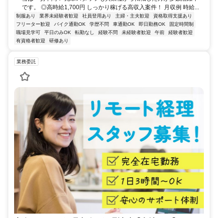
です。 ◎高時給1,700円 しっかり稼げる高収入案件！ 月収例 時給...
制服あり
業界未経験者歓迎
社員登用あり
主婦・主夫歓迎
資格取得支援あり
フリーター歓迎
バイク通勤OK
学歴不問
車通勤OK
即日勤務OK
固定時間制
職場見学可
平日のみOK
転勤なし
経験不問
未経験者歓迎
午前
経験者歓迎
有資格者歓迎
研修あり
業務委託