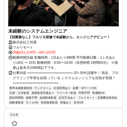
未経験のシステムエンジニア
【別業務なし】フルリモ研修で未経験から、エンジニアデビュー！
株式会社三河屋
フルリモート
月給251,370円～687,525円
勤務時間詳細 実働時間：1日あたり8時間 平均勤務日数：1ヶ月あた
り18日 〜 20日 勤務時間：9:00〜18:00（休憩時間 1時間00分） ※残
業は基本月20時間以下です。
仕事内容 ======================= 20−30代活躍中！ 現在、プロ
グラミング学習を頑張っている システムエンジニアを目指す皆様！
=======================...
業界未経験者歓迎
ランチタイム
社員登用あり
副業・WワークOK
主婦・主夫歓迎
資格取得支援あり
フリーター歓迎
学歴不問
車通勤OK
固定時間制
経験不問
未経験者歓迎
住宅手当あり
フルリモート
交通費全額支給
経験者歓迎
ネイルOK
有資格者歓迎
研修あり
在宅OK
正社員