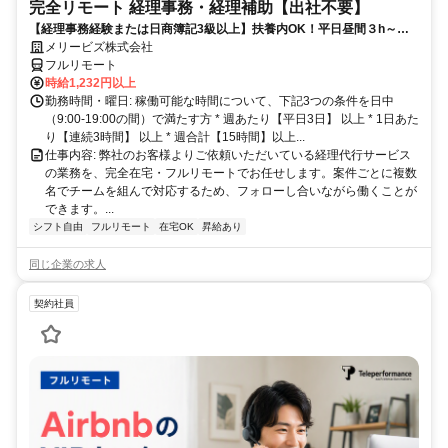
完全リモート 経理事務・経理補助【出社不要】
【経理事務経験または日商簿記3級以上】扶養内OK！平日昼間３h～。
完全在宅で育児・介護中の方も大歓迎♪
メリービズ株式会社
フルリモート
時給1,232円以上
勤務時間・曜日: 稼働可能な時間について、下記3つの条件を日中
（9:00-19:00の間）で満たす方 * 週あたり【平日3日】 以上 * 1日あた
り【連続3時間】 以上 * 週合計【15時間】以上...
仕事内容: 弊社のお客様よりご依頼いただいている経理代行サービス
の業務を、完全在宅・フルリモートでお任せします。案件ごとに複数
名でチームを組んで対応するため、フォローし合いながら働くことが
できます。...
シフト自由
フルリモート
在宅OK
昇給あり
同じ企業の求人
契約社員