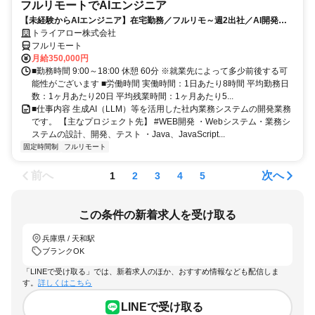
フルリモートでAIエンジニア
【未経験からAIエンジニア】在宅勤務／フルリモ～週2出社／AI開発を
仕事にする
トライアロー株式会社
フルリモート
月給350,000円
■勤務時間 9:00～18:00 休憩 60分 ※就業先によって多少前後する可
能性がございます ■労働時間 実働時間：1日あたり8時間 平均勤務日
数：1ヶ月あたり20日 平均残業時間：1ヶ月あたり5...
■仕事内容 生成AI（LLM）等を活用した社内業務システムの開発業務
です。 【主なプロジェクト先】 #WEB開発 ・Webシステム・業務シ
ステムの設計、開発、テスト ・Java、JavaScript...
固定時間制
フルリモート
前へ
次へ
1
2
3
4
5
この条件の新着求人を受け取る
兵庫県 / 天和駅
ブランクOK
「LINEで受け取る」では、新着求人のほか、おすすめ情報なども配信しま
す。
詳しくはこちら
LINEで受け取る