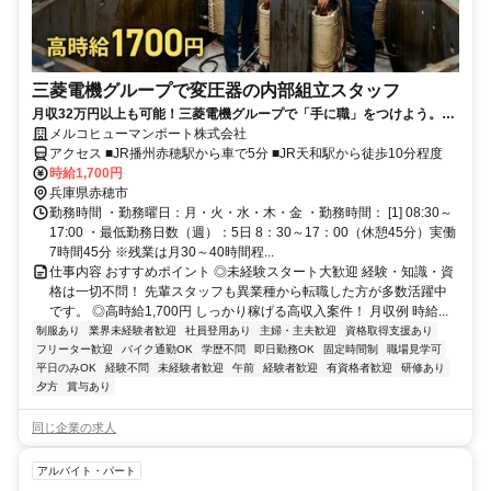
三菱電機グループで変圧器の内部組立スタッフ
月収32万円以上も可能！三菱電機グループで「手に職」をつけよう。
「安定した大手企業で働きたい」「資格を取って将来に役立つスキルを
メルコヒューマンポート株式会社
身につけたい」「製造業に挑戦してみたい」そんな20代・30代の男性ス
アクセス ■JR播州赤穂駅から車で5分 ■JR天和駅から徒歩10分程度
タッフが活躍中♪未経験からスタートできる変圧器の組立スタッフ募集！
時給1,700円
資格がなくても大丈夫。必要な資格は入社後に会社負担で取得できます
兵庫県赤穂市
★
勤務時間 ・勤務曜日：月・火・水・木・金 ・勤務時間： [1] 08:30～
17:00 ・最低勤務日数（週）：5日 8：30～17：00（休憩45分）実働
7時間45分 ※残業は月30～40時間程...
仕事内容 おすすめポイント ◎未経験スタート大歓迎 経験・知識・資
格は一切不問！ 先輩スタッフも異業種から転職した方が多数活躍中
です。 ◎高時給1,700円 しっかり稼げる高収入案件！ 月収例 時給...
制服あり
業界未経験者歓迎
社員登用あり
主婦・主夫歓迎
資格取得支援あり
フリーター歓迎
バイク通勤OK
学歴不問
即日勤務OK
固定時間制
職場見学可
平日のみOK
経験不問
未経験者歓迎
午前
経験者歓迎
有資格者歓迎
研修あり
夕方
賞与あり
同じ企業の求人
アルバイト・パート