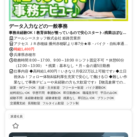
データ入力などの一般事務
事務未経験OK！教育体制が整っているので安心スタート♪残業ほぼなし
＆土日祝休み！男女活躍中◎
アールシースタッフ株式会社 姫路営業所
アクセス ＪＲ赤穂線 播州赤穂駅より車7分★車・バイク・自転車通勤
OK
時給1,400円
兵庫県赤穂市
勤務時間 8:00～17:00、9:00～18:00 ※シフト固定不可 ＊休憩60分
（12:00～13:00） ＊残業：基本なし ＊月～金の週5日勤務
仕事内容 ◆高時給1,400円！いきなり月収22万以上可能です♪ ◆土日
祝休み！フォロー体制&福利厚生充実で安心して働ける◎ ◆難しい作
業なしで事務デビューや未経験の方も大歓迎です♪ 【物流倉庫での...
副業・WワークOK
主婦・主夫歓迎
フリーター歓迎
バイク通勤OK
給料前払いOK
学歴不問
車通勤OK
即日勤務OK
職場見学可
平日のみOK
経験不問
未経験者歓迎
経験者歓迎
残業なし
即日払いOK
ブランクOK
交通費支給
長期歓迎
フルタイム歓迎
シフト制
派遣社員