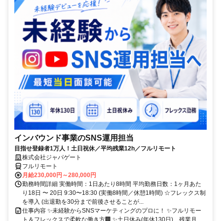
インバウンド事業のSNS運用担当
目指せ登録者1万人！土日祝休／平均残業12h／フルリモート
株式会社ジャパゲート
フルリモート
月給230,000円～280,000円
勤務時間詳細 実働時間：1日あたり8時間 平均勤務日数：1ヶ月あた
り18日 〜 20日 9:30〜18:30 (実働8時間／休憩1時間) ☆フレックス制
を導入 (出退勤を30分まで前後させることが...
仕事内容 ✨未経験からSNSマーケティングのプロに！ ✨フルリモー
ト＆フレックスで柔軟な働き方🏢 ✨土日休み(年休130日)、残業月