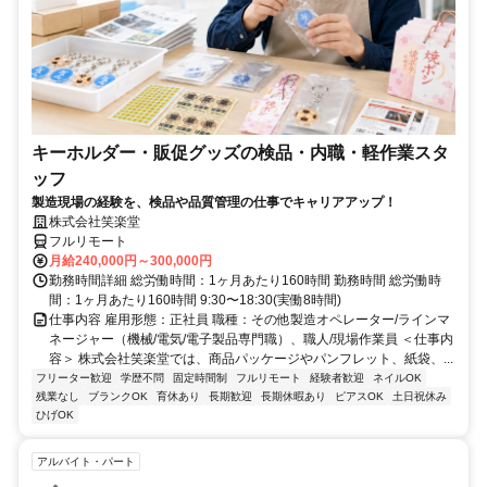
キーホルダー・販促グッズの検品・内職・軽作業スタ
ッフ
製造現場の経験を、検品や品質管理の仕事でキャリアアップ！
株式会社笑楽堂
フルリモート
月給240,000円～300,000円
勤務時間詳細 総労働時間：1ヶ月あたり160時間 勤務時間 総労働時
間：1ヶ月あたり160時間 9:30〜18:30(実働8時間)
仕事内容 雇用形態：正社員 職種：その他製造オペレーター/ラインマ
ネージャー（機械/電気/電子製品専門職）、職人/現場作業員 ＜仕事内
容＞ 株式会社笑楽堂では、商品パッケージやパンフレット、紙袋、...
フリーター歓迎
学歴不問
固定時間制
フルリモート
経験者歓迎
ネイルOK
残業なし
ブランクOK
育休あり
長期歓迎
長期休暇あり
ピアスOK
土日祝休み
ひげOK
アルバイト・パート