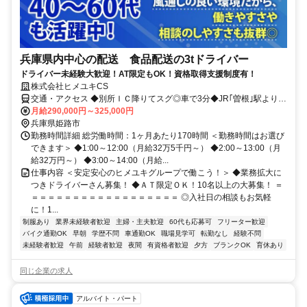
兵庫県内中心の配送 食品配送の3tドライバー
ドライバー未経験大歓迎！AT限定もOK！資格取得支援制度有！
株式会社ヒメユキCS
交通・アクセス ◆別所ＩＣ降りてスグ◎車で3分◆JR｢曽根｣駅より徒
歩15分 ◎車通勤・バイク通勤ＯＫ！
月給290,000円～325,000円
兵庫県姫路市
勤務時間詳細 総労働時間：1ヶ月あたり170時間 ＜勤務時間はお選び
できます＞ ◆1:00～12:00（月給32万5千円～） ◆2:00～13:00（月
給32万円～） ◆3:00～14:00（月給...
仕事内容 ＜安定安心のヒメユキグループで働こう！＞ ◆業務拡大に
つきドライバーさん募集！ ◆ＡＴ限定ＯＫ！10名以上の大募集！ ＝
＝＝＝＝＝＝＝＝＝＝＝＝＝＝＝＝＝＝ ◎入社日の相談もお気軽
に！1...
制服あり
業界未経験者歓迎
主婦・主夫歓迎
60代も応募可
フリーター歓迎
バイク通勤OK
早朝
学歴不問
車通勤OK
職場見学可
転勤なし
経験不問
未経験者歓迎
午前
経験者歓迎
夜間
有資格者歓迎
夕方
ブランクOK
育休あり
同じ企業の求人
アルバイト・パート