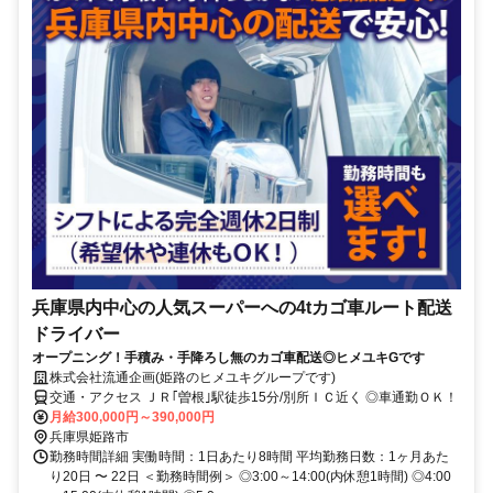
兵庫県内中心の人気スーパーへの4tカゴ車ルート配送
ドライバー
オープニング！手積み・手降ろし無のカゴ車配送◎ヒメユキGです
株式会社流通企画(姫路のヒメユキグループです)
交通・アクセス ＪＲ｢曽根｣駅徒歩15分/別所ＩＣ近く ◎車通勤ＯＫ！
月給300,000円～390,000円
兵庫県姫路市
勤務時間詳細 実働時間：1日あたり8時間 平均勤務日数：1ヶ月あた
り20日 〜 22日 ＜勤務時間例＞ ◎3:00～14:00(内休憩1時間) ◎4:00