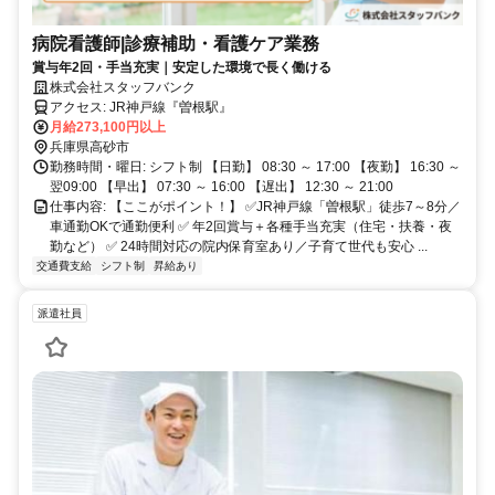
病院看護師|診療補助・看護ケア業務
賞与年2回・手当充実｜安定した環境で長く働ける
株式会社スタッフバンク
アクセス: JR神戸線『曽根駅』
月給273,100円以上
兵庫県高砂市
勤務時間・曜日: シフト制 【日勤】 08:30 ～ 17:00 【夜勤】 16:30 ～
翌09:00 【早出】 07:30 ～ 16:00 【遅出】 12:30 ～ 21:00
仕事内容: 【ここがポイント！】 ✅JR神戸線「曽根駅」徒歩7～8分／
車通勤OKで通勤便利 ✅ 年2回賞与＋各種手当充実（住宅・扶養・夜
勤など） ✅ 24時間対応の院内保育室あり／子育て世代も安心 ...
交通費支給
シフト制
昇給あり
派遣社員