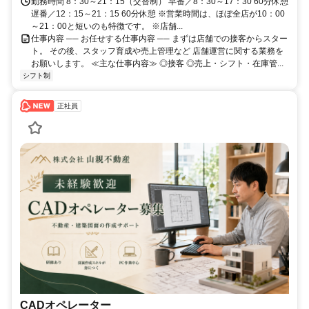
勤務時間 8：30～21：15（交替制） 早番／8：30～17：30 60分休憩
遅番／12：15～21：15 60分休憩 ※営業時間は、ほぼ全店が10：00
～21：00と短いのも特徴です。 ※店舗...
仕事内容 ── お任せする仕事内容 ── まずは店舗での接客からスター
ト。 その後、スタッフ育成や売上管理など 店舗運営に関する業務を
お願いします。 ≪主な仕事内容≫ ◎接客 ◎売上・シフト・在庫管...
シフト制
正社員
CADオペレーター