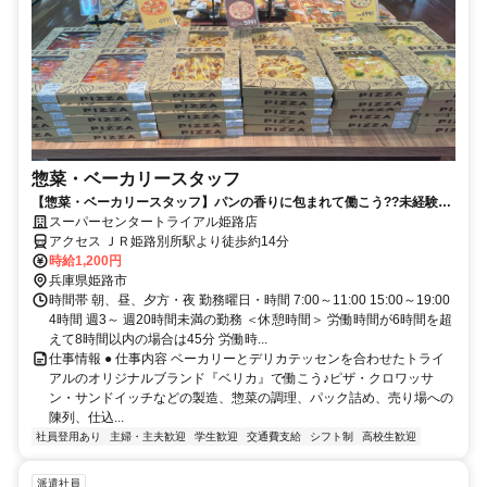
惣菜・ベーカリースタッフ
【惣菜・ベーカリースタッフ】パンの香りに包まれて働こう??未経験
OKです！
スーパーセンタートライアル姫路店
アクセス ＪＲ姫路別所駅より徒歩約14分
時給1,200円
兵庫県姫路市
時間帯 朝、昼、夕方・夜 勤務曜日・時間 7:00～11:00 15:00～19:00
4時間 週3～ 週20時間未満の勤務 ＜休憩時間＞ 労働時間が6時間を超
えて8時間以内の場合は45分 労働時...
仕事情報 ● 仕事内容 ベーカリーとデリカテッセンを合わせたトライ
アルのオリジナルブランド『ベリカ』で働こう♪ピザ・クロワッサ
ン・サンドイッチなどの製造、惣菜の調理、パック詰め、売り場への
陳列、仕込...
社員登用あり
主婦・主夫歓迎
学生歓迎
交通費支給
シフト制
高校生歓迎
派遣社員