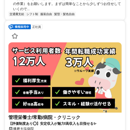
の作業）をお願いします。まずは簡単なことから少しずつお任せして
いくので...
交通費支給
シフト制
服装自由
髪型・髪色自由
正社員
管理栄養士/常勤/病院・クリニック
【評価制度あり⭕️】安定収入が魅力❗️高収入も目指せる✨
播磨大塩病院