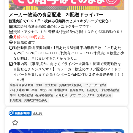
メーカー物流の食品配送 2t配送ドライバー
普通免許でＯＫ！日・祝休み◎姫路のヒメユキグループで安心！
株式会社流通企画(姫路のヒメユキグループです)
交通・アクセス ＪＲ｢曽根｣駅徒歩15分/別所ＩＣ近く ◎車通勤ＯＫ！
月給260,000円以上
兵庫県姫路市
勤務時間詳細 実働時間：1日あたり8時間 平均勤務日数：1ヶ月あた
り25日 〜 26日 8:00～17:00(休憩有) 5:00～17:00(休憩有) ※物量が少
ない時は、早じまいすること多々あり...
仕事内容 【事業拡大に向けてドライバー大募集！長期で安定勤務を
目指せるチャンスです！】 ☆メーカー物流のエリア配送の２ｔドラ
イバーを募集します☆ 新センターOPENに伴い２名を最終募集！！！
この機...
業界未経験者歓迎
主婦・主夫歓迎
資格取得支援あり
フリーター歓迎
バイク通勤OK
早朝
学歴不問
車通勤OK
職場見学可
転勤なし
未経験者歓迎
午前
経験者歓迎
有資格者歓迎
研修あり
夕方
ブランクOK
交通費支給
長期歓迎
資格取得手当あり
正社員