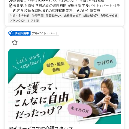
勤務曜日・時間 9:00～15:00（休憩30分） ※週3～4日程度
募集要項 職種 学校給食の調理補助 雇用形態 アルバイト / パート 仕事
内容 学校給食調理場での調理補助業務、その他付随業務
主婦・主夫歓迎
学歴不問
即日勤務OK
未経験者歓迎
経験者歓迎
有資格者歓迎
ブランクOK
シフト制
アルバイト・パート
デイサービスでの介護スタッフ