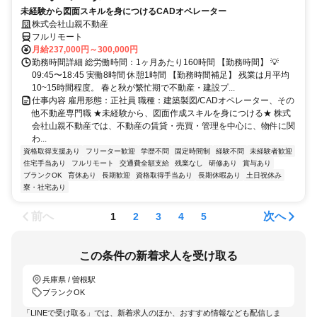
未経験から図面スキルを身につけるCADオペレーター
株式会社山親不動産
フルリモート
月給237,000円～300,000円
勤務時間詳細 総労働時間：1ヶ月あたり160時間 【勤務時間】 💡
09:45〜18:45 実働8時間 休憩1時間 【勤務時間補足】 残業は月平均
10~15時間程度。 春と秋が繁忙期で不動産・建設プ...
仕事内容 雇用形態：正社員 職種：建築製図/CADオペレーター、その
他不動産専門職 ★未経験から、図面作成スキルを身につける★ 株式
会社山親不動産では、不動産の賃貸・売買・管理を中心に、物件に関
わ...
資格取得支援あり
フリーター歓迎
学歴不問
固定時間制
経験不問
未経験者歓迎
住宅手当あり
フルリモート
交通費全額支給
残業なし
研修あり
賞与あり
ブランクOK
育休あり
長期歓迎
資格取得手当あり
長期休暇あり
土日祝休み
寮・社宅あり
前へ
次へ
1
2
3
4
5
この条件の新着求人を受け取る
兵庫県 / 曽根駅
ブランクOK
「LINEで受け取る」では、新着求人のほか、おすすめ情報なども配信しま