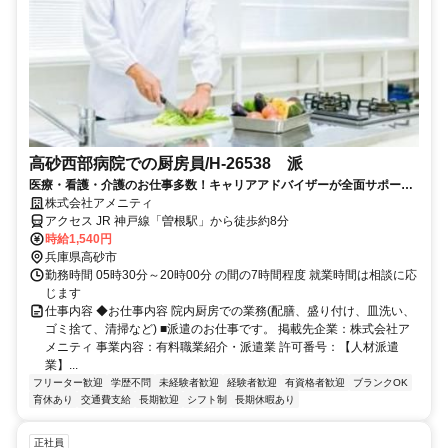
高砂西部病院での厨房員/H-26538 派
医療・看護・介護のお仕事多数！キャリアアドバイザーが全面サポート
◎
株式会社アメニティ
アクセス JR 神戸線「曽根駅」から徒歩約8分
時給1,540円
兵庫県高砂市
勤務時間 05時30分～20時00分 の間の7時間程度 就業時間は相談に応
じます
仕事内容 ◆お仕事内容 院内厨房での業務(配膳、盛り付け、皿洗い、
ゴミ捨て、清掃など) ■派遣のお仕事です。 掲載先企業：株式会社ア
メニティ 事業内容：有料職業紹介・派遣業 許可番号：【人材派遣
業】...
フリーター歓迎
学歴不問
未経験者歓迎
経験者歓迎
有資格者歓迎
ブランクOK
育休あり
交通費支給
長期歓迎
シフト制
長期休暇あり
正社員