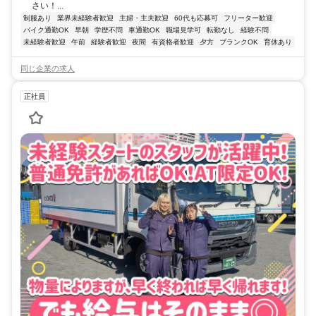
さい！...
制服あり
業界未経験者歓迎
主婦・主夫歓迎
60代も応募可
フリーター歓迎
バイク通勤OK
早朝
学歴不問
車通勤OK
職場見学可
転勤なし
経験不問
未経験者歓迎
午前
経験者歓迎
夜間
有資格者歓迎
夕方
ブランクOK
育休あり
同じ企業の求人
正社員