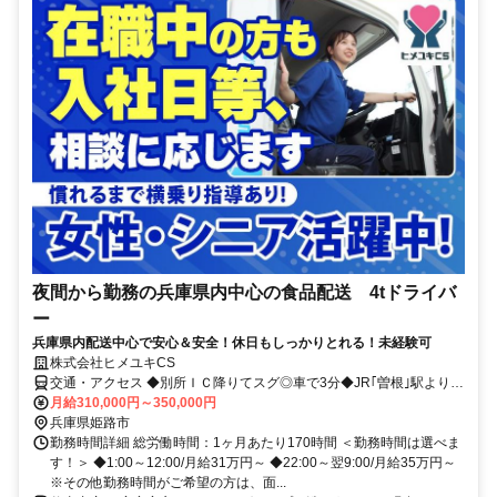
夜間から勤務の兵庫県内中心の食品配送 4tドライバ
ー
兵庫県内配送中心で安心＆安全！休日もしっかりとれる！未経験可
株式会社ヒメユキCS
交通・アクセス ◆別所ＩＣ降りてスグ◎車で3分◆JR｢曽根｣駅より徒
歩15分 ◎車通勤・バイク通勤ＯＫ！
月給310,000円～350,000円
兵庫県姫路市
勤務時間詳細 総労働時間：1ヶ月あたり170時間 ＜勤務時間は選べま
す！＞ ◆1:00～12:00/月給31万円～ ◆22:00～翌9:00/月給35万円～
※その他勤務時間がご希望の方は、面...