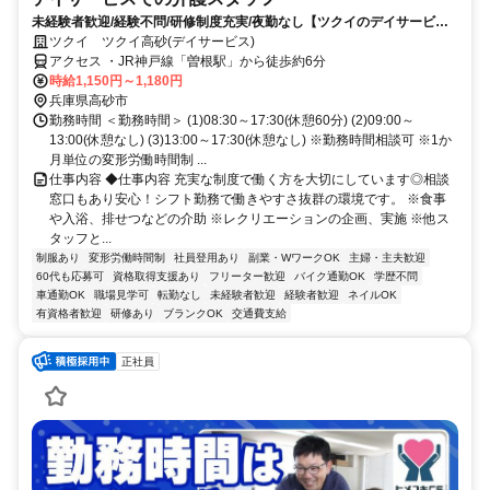
未経験者歓迎/経験不問/研修制度充実/夜勤なし【ツクイのデイサービス/
介護スタッフ求人】
ツクイ ツクイ高砂(デイサービス)
アクセス ・JR神戸線「曽根駅」から徒歩約6分
時給1,150円～1,180円
兵庫県高砂市
勤務時間 ＜勤務時間＞ (1)08:30～17:30(休憩60分) (2)09:00～
13:00(休憩なし) (3)13:00～17:30(休憩なし) ※勤務時間相談可 ※1か
月単位の変形労働時間制 ...
仕事内容 ◆仕事内容 充実な制度で働く方を大切にしています◎相談
窓口もあり安心！シフト勤務で働きやすさ抜群の環境です。 ※食事
や入浴、排せつなどの介助 ※レクリエーションの企画、実施 ※他ス
タッフと...
制服あり
変形労働時間制
社員登用あり
副業・WワークOK
主婦・主夫歓迎
60代も応募可
資格取得支援あり
フリーター歓迎
バイク通勤OK
学歴不問
車通勤OK
職場見学可
転勤なし
未経験者歓迎
経験者歓迎
ネイルOK
有資格者歓迎
研修あり
ブランクOK
交通費支給
正社員