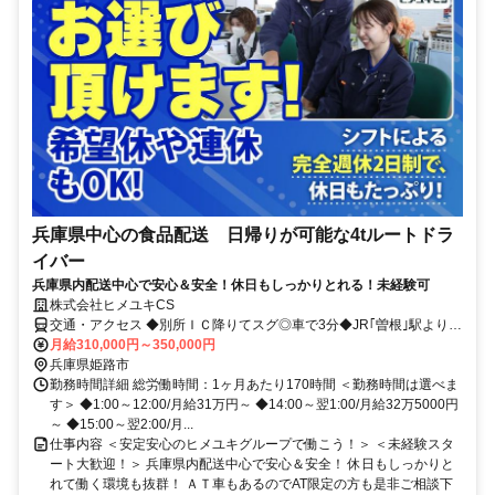
兵庫県中心の食品配送 日帰りが可能な4tルートドラ
イバー
兵庫県内配送中心で安心＆安全！休日もしっかりとれる！未経験可
株式会社ヒメユキCS
交通・アクセス ◆別所ＩＣ降りてスグ◎車で3分◆JR｢曽根｣駅より徒
歩15分 ◎車通勤・バイク通勤ＯＫ！
月給310,000円～350,000円
兵庫県姫路市
勤務時間詳細 総労働時間：1ヶ月あたり170時間 ＜勤務時間は選べま
す＞ ◆1:00～12:00/月給31万円～ ◆14:00～翌1:00/月給32万5000円
～ ◆15:00～翌2:00/月...
仕事内容 ＜安定安心のヒメユキグループで働こう！＞ ＜未経験スタ
ート大歓迎！＞ 兵庫県内配送中心で安心＆安全！ 休日もしっかりと
れて働く環境も抜群！ ＡＴ車もあるのでAT限定の方も是非ご相談下