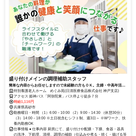
盛り付けメインの調理補助スタッフ
簡単な内容からお任せしますので未経験の方もＯＫ。主婦・中高年活躍
中◆履歴書不要◆
特別養護老人ホーム めぐみ苑(日清医療食品株式会社 神戸支店)
アクセス 姫神バス「阿弥陀東」バス停より徒歩７分
時給1,116円
兵庫県高砂市
勤務曜日・時間 （1）6:00－10:00 （2）9:00－14:30 （休憩30分）
（3）14:00－18:00 ※土日祝含むシフト制、週3日～ ※Wワーク、扶
養内勤務OK
仕事情報 ● 仕事内容 厨房にて、盛り付けや配膳・下膳、食器・器具
の洗浄、下処理、清掃、調理の補助（仕込みや煮る・焼く・揚げる等