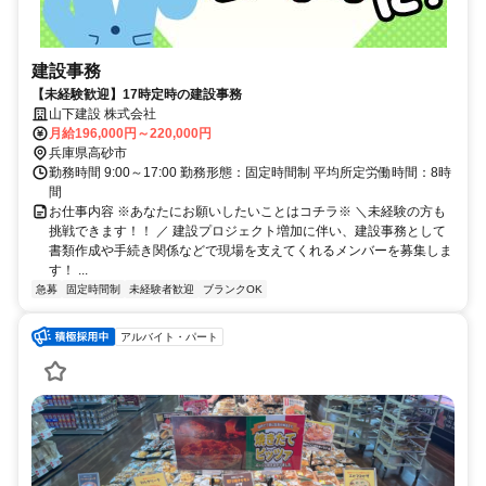
建設事務
【未経験歓迎】17時定時の建設事務
山下建設 株式会社
月給196,000円～220,000円
兵庫県高砂市
勤務時間 9:00～17:00 勤務形態：固定時間制 平均所定労働時間：8時
間
お仕事内容 ※あなたにお願いしたいことはコチラ※ ＼未経験の方も
挑戦できます！！ ／ 建設プロジェクト増加に伴い、建設事務として
書類作成や手続き関係などで現場を支えてくれるメンバーを募集しま
す！ ...
急募
固定時間制
未経験者歓迎
ブランクOK
アルバイト・パート