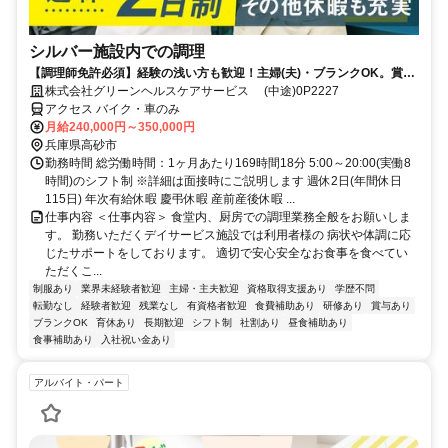
シルバー施設内での調理
【調理師免許必須】経験の浅い方も歓迎！主婦(夫)・ブランクOK。賞与/
割引
株式会社グリーンヘルスケアサービス (中途)0P2227
アクセス バイク・車のみ
月給240,000円～350,000円
兵庫県高砂市
勤務時間 総労働時間：1ヶ月あたり169時間18分 5:00～20:00(実働8
時間)のシフト制 ※詳細は面接時にご説明します 週休2日(年間休日
115日) 年次有給休暇 慶弔休暇 産前産後休暇 ...
仕事内容 ＜仕事内容＞ 食堂内、厨房での調理業務全般をお願いしま
す。 勤務いただくデイサービス施設では利用者様の 病状や体調に応
じたサポートをしております。 適切で安心安全なお食事を食べてい
ただくこ...
制服あり
業界未経験者歓迎
主婦・主夫歓迎
資格取得支援あり
学歴不問
転勤なし
経験者歓迎
残業なし
有資格者歓迎
食費補助あり
研修あり
賞与あり
ブランクOK
育休あり
長期歓迎
シフト制
社割あり
昼食補助あり
食事補助あり
入社祝い金あり
アルバイト・パート