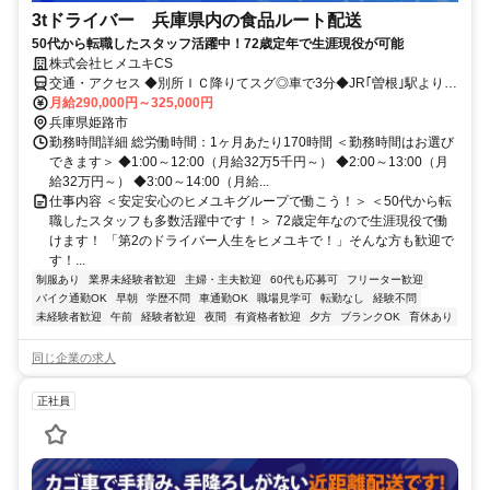
3tドライバー 兵庫県内の食品ルート配送
50代から転職したスタッフ活躍中！72歳定年で生涯現役が可能
株式会社ヒメユキCS
交通・アクセス ◆別所ＩＣ降りてスグ◎車で3分◆JR｢曽根｣駅より徒
歩15分 ◎車通勤・バイク通勤ＯＫ！
月給290,000円～325,000円
兵庫県姫路市
勤務時間詳細 総労働時間：1ヶ月あたり170時間 ＜勤務時間はお選び
できます＞ ◆1:00～12:00（月給32万5千円～） ◆2:00～13:00（月
給32万円～） ◆3:00～14:00（月給...
仕事内容 ＜安定安心のヒメユキグループで働こう！＞ ＜50代から転
職したスタッフも多数活躍中です！＞ 72歳定年なので生涯現役で働
けます！ 「第2のドライバー人生をヒメユキで！」そんな方も歓迎で
す！...
制服あり
業界未経験者歓迎
主婦・主夫歓迎
60代も応募可
フリーター歓迎
バイク通勤OK
早朝
学歴不問
車通勤OK
職場見学可
転勤なし
経験不問
未経験者歓迎
午前
経験者歓迎
夜間
有資格者歓迎
夕方
ブランクOK
育休あり
同じ企業の求人
正社員