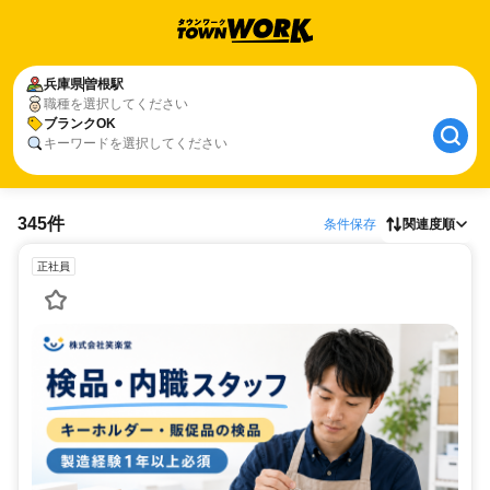
兵庫県
曽根駅
職種を選択してください
ブランクOK
キーワードを選択してください
345件
条件保存
関連度順
正社員