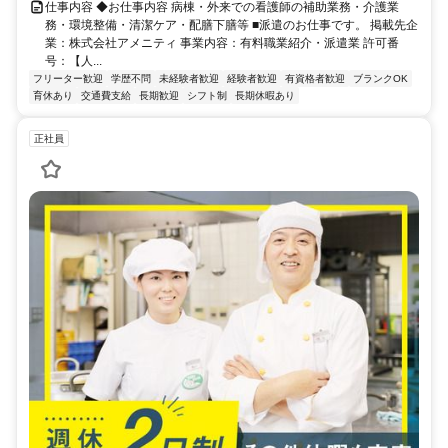
仕事内容 ◆お仕事内容 病棟・外来での看護師の補助業務・介護業
務・環境整備・清潔ケア・配膳下膳等 ■派遣のお仕事です。 掲載先企
業：株式会社アメニティ 事業内容：有料職業紹介・派遣業 許可番
号：【人...
フリーター歓迎
学歴不問
未経験者歓迎
経験者歓迎
有資格者歓迎
ブランクOK
育休あり
交通費支給
長期歓迎
シフト制
長期休暇あり
正社員