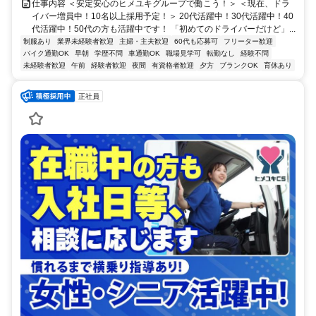
仕事内容 ＜安定安心のヒメユキグループで働こう！＞ ＜現在、ドラ
イバー増員中！10名以上採用予定！＞ 20代活躍中！30代活躍中！40
代活躍中！50代の方も活躍中です！ 「初めてのドライバーだけど」...
制服あり
業界未経験者歓迎
主婦・主夫歓迎
60代も応募可
フリーター歓迎
バイク通勤OK
早朝
学歴不問
車通勤OK
職場見学可
転勤なし
経験不問
未経験者歓迎
午前
経験者歓迎
夜間
有資格者歓迎
夕方
ブランクOK
育休あり
正社員