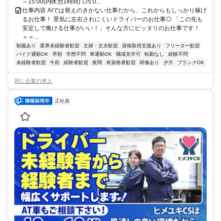
～15:00(内休憩1時間) ◎5:0...
仕事内容 AIでは替えのきかない仕事だから、これからもしっかり稼げ
るお仕事！ 景気に左右されにくいドライバーのお仕事◎ 「この先も
安定して働ける仕事がいい！」そんな方にピッタリのお仕事です！
＝＝...
制服あり
業界未経験者歓迎
主婦・主夫歓迎
資格取得支援あり
フリーター歓迎
バイク通勤OK
早朝
学歴不問
車通勤OK
職場見学可
転勤なし
経験不問
未経験者歓迎
午前
経験者歓迎
夜間
有資格者歓迎
研修あり
夕方
ブランクOK
同じ企業の求人
正社員