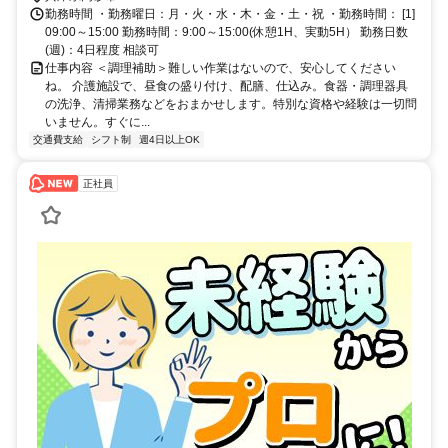
勤務時間 ・勤務曜日：月・火・水・木・金・土・祝 ・勤務時間： [1]
09:00～15:00 勤務時間：9:00～15:00(休憩1H、実動5H） 勤務日数
(週)：4日程度 相談可
仕事内容 ＜調理補助＞難しい作業はないので、安心してください
ね。 介護施設で、昼食の盛り付け、配膳、仕込み。食器・調理器具
の洗浄、清掃業務などをおまかせします。特別な資格や経験は一切問
いません。すぐに...
交通費支給
シフト制
週4日以上OK
正社員