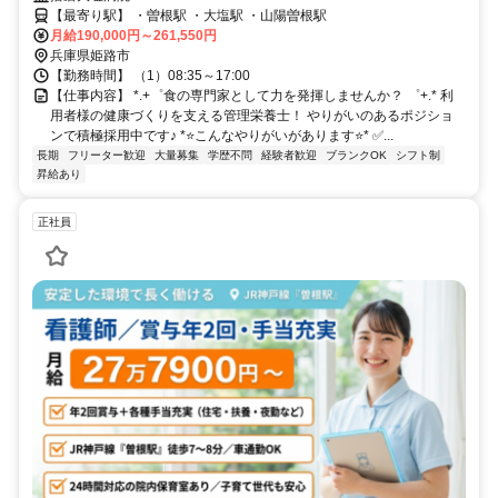
【最寄り駅】 ・曽根駅 ・大塩駅 ・山陽曽根駅
月給190,000円～261,550円
兵庫県姫路市
【勤務時間】 （1）08:35～17:00
【仕事内容】 *.+゜食の専門家として力を発揮しませんか？ ゜+.* 利
用者様の健康づくりを支える管理栄養士！ やりがいのあるポジショ
ンで積極採用中です♪ *⭐️こんなやりがいがあります⭐️* ✅️...
長期
フリーター歓迎
大量募集
学歴不問
経験者歓迎
ブランクOK
シフト制
昇給あり
正社員