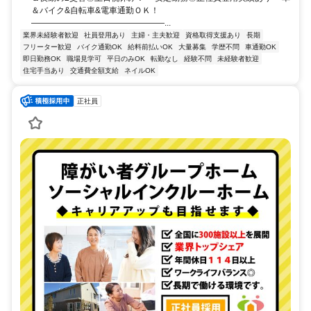
＆バイク&自転車&電車通勤ＯＫ！
――――――――――――――――...
業界未経験者歓迎
社員登用あり
主婦・主夫歓迎
資格取得支援あり
長期
フリーター歓迎
バイク通勤OK
給料前払いOK
大量募集
学歴不問
車通勤OK
即日勤務OK
職場見学可
平日のみOK
転勤なし
経験不問
未経験者歓迎
住宅手当あり
交通費全額支給
ネイルOK
正社員