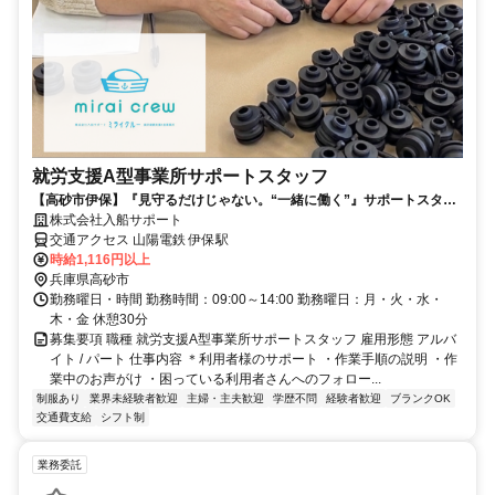
就労支援A型事業所サポートスタッフ
【高砂市伊保】『見守るだけじゃない。“一緒に働く”』サポートスタッ
フを募集☆彡平日のみ/資格不問/
株式会社入船サポート
交通アクセス 山陽電鉄 伊保駅
時給1,116円以上
兵庫県高砂市
勤務曜日・時間 勤務時間：09:00～14:00 勤務曜日：月・火・水・
木・金 休憩30分
募集要項 職種 就労支援A型事業所サポートスタッフ 雇用形態 アルバ
イト / パート 仕事内容 ＊利用者様のサポート ・作業手順の説明 ・作
業中のお声がけ ・困っている利用者さんへのフォロー...
制服あり
業界未経験者歓迎
主婦・主夫歓迎
学歴不問
経験者歓迎
ブランクOK
交通費支給
シフト制
業務委託