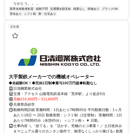
りがとう。」 ...
業界未経験者歓迎
経験不問
交通費全額支給
残業なし
研修あり
ブランクOK
育休あり
シフト制
寮・社宅あり
正社員
大手製鉄メーカーでの機械オペレーター
◆未経験OK！◆完休2日制◆賞与100万円超◆転勤なし
日清鋼業株式会社
交通・アクセス 山陽電気鉄道本線「荒井駅」より徒歩5分
月給210,400円～311,600円
兵庫県高砂市
勤務時間詳細 実働時間：1日あたり7時間45分 平均勤務日数：1ヶ月
あたり18日 〜 20日 勤務形態：シフト制（2交替制） 実働時間：1日
あたり7時間45分（休憩45分） ＜シフト例＞ ▼ 日勤...
仕事内容 ＼「捨てる」を「活かす」究極のエコ事業！／ 土日祝休み
＆マニュアル通りのカンタン操作で、無理なくしっかり稼げる♪ 創業