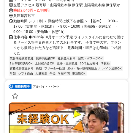
交通アクセス 最寄駅：山陽電鉄本線 伊保駅 山陽電鉄本線 伊保駅から
徒歩19分（車5分） 神戸線 宝殿駅から車6分
時給2,040円～2,440円
兵庫県高砂市
勤務時間 シフト制 ＜ 勤務時間は以下を参照 ＞ 【基本】 ・9:00～
17:00（実働7h・休憩1h） ・9:00～16:00（実働6h・休憩1h） ・
9:00～15:00（実働5h・休憩1h）...
仕事内容 ◆2026年10月オープン予定 ライフスタイルに合わせて働け
るサービス管理責任者としてのお仕事です。 子育て中の方、ブラン
クから復帰された方など活躍中！ 勤務時間・曜日はお気軽にご相談
くだ...
業界未経験者歓迎
扶養内勤務OK
社員登用あり
副業・WワークOK
1日4時間以内OK
土日祝のみOK
主婦・主夫歓迎
60代も応募可
準夜勤
資格取得支援あり
長期
フリーター歓迎
産休・育休取得実績あり
バイク通勤OK
早朝
シフト自由
大量募集
午後
学歴不問
車通勤OK
アルバイト・パート