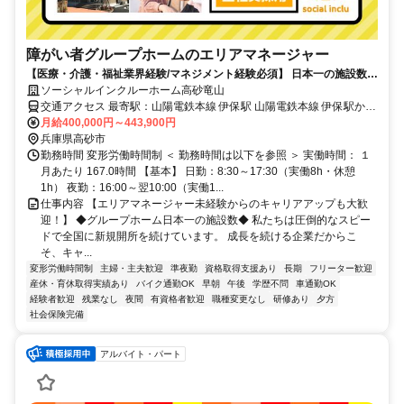
障がい者グループホームのエリアマネージャー
【医療・介護・福祉業界経験/マネジメント経験必須】 日本一の施設数だ
から、挑戦できるポスト多数！ 実力次第で、さらなるキャリアアップが
ソーシャルインクルーホーム高砂竜山
目指せます！
交通アクセス 最寄駅：山陽電鉄本線 伊保駅 山陽電鉄本線 伊保駅から
徒歩19分（車5分） 神戸線 宝殿駅から車6分
月給400,000円～443,900円
兵庫県高砂市
勤務時間 変形労働時間制 ＜ 勤務時間は以下を参照 ＞ 実働時間： １
月あたり 167.0時間 【基本】 日勤：8:30～17:30（実働8h・休憩
1h） 夜勤：16:00～翌10:00（実働1...
仕事内容 【エリアマネージャー未経験からのキャリアアップも大歓
迎！】 ◆グループホーム日本一の施設数◆ 私たちは圧倒的なスピー
ドで全国に新規開所を続けています。 成長を続ける企業だからこ
そ、キャ...
変形労働時間制
主婦・主夫歓迎
準夜勤
資格取得支援あり
長期
フリーター歓迎
産休・育休取得実績あり
バイク通勤OK
早朝
午後
学歴不問
車通勤OK
経験者歓迎
残業なし
夜間
有資格者歓迎
職種変更なし
研修あり
夕方
社会保険完備
アルバイト・パート