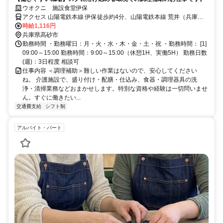
ウオクニ 施設食堂伊保
アクセス 山陽電鉄本線 伊保徒歩約4分、山陽電鉄本線 荒井（兵庫
県）徒歩約17分、山陽電鉄本線 山陽曽根徒歩約21分
時給1,116円
兵庫県高砂市
勤務時間 ・勤務曜日：月・火・水・木・金・土・祝 ・勤務時間： [1]
09:00～15:00 勤務時間：9:00～15:00（休憩1H、実働5H） 勤務日数
(週)：3日程度 相談可
仕事内容 ＜調理補助＞難しい作業はないので、安心してください
ね。 介護施設で、盛り付け・配膳・仕込み、食器・調理器具の洗
浄・清掃業務などおまかせします。特別な資格や経験は一切問いませ
ん。すぐに働きたい...
交通費支給
シフト制
アルバイト・パート