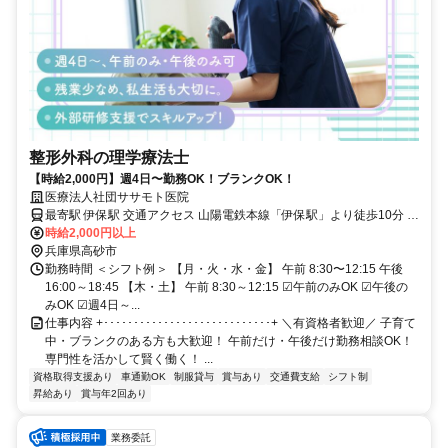
整形外科の理学療法士
【時給2,000円】週4日〜勤務OK！ブランクOK！
医療法人社団ササモト医院
最寄駅 伊保駅 交通アクセス 山陽電鉄本線「伊保駅」より徒歩10分 ＊
車通勤OK
時給2,000円以上
兵庫県高砂市
勤務時間 ＜シフト例＞ 【月・火・水・金】 午前 8:30〜12:15 午後
16:00～18:45 【木・土】 午前 8:30～12:15 ☑午前のみOK ☑午後の
みOK ☑週4日～...
仕事内容 +････････････････････････････+ ＼有資格者歓迎／ 子育て
中・ブランクのある方も大歓迎！ 午前だけ・午後だけ勤務相談OK！
専門性を活かして賢く働く！ ...
資格取得支援あり
車通勤OK
制服貸与
賞与あり
交通費支給
シフト制
昇給あり
賞与年2回あり
業務委託