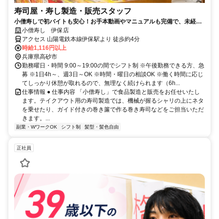
寿司屋・寿し製造・販売スタッフ
小僧寿しで初バイトも安心！お手本動画やマニュアルも完備で、未経験
の方でもすぐに慣れます◎
小僧寿し 伊保店
アクセス 山陽電鉄本線伊保駅より 徒歩約4分
時給1,116円以上
兵庫県高砂市
勤務曜日・時間 9:00～19:00の間でシフト制 ※午後勤務できる方、急
募 ※1日4h～、週3日～OK ※時間・曜日の相談OK ※働く時間に応じ
てしっかり休憩が取れるので、無理なく続けられます（6h...
仕事情報 ● 仕事内容 「小僧寿し」で食品製造と販売をお任せいたし
ます。テイクアウト用の寿司製造では、機械が握るシャリの上にネタ
を乗せたり、ガイド付きの巻き簾で作る巻き寿司などをご担当いただ
きます。...
副業・WワークOK
シフト制
髪型・髪色自由
正社員