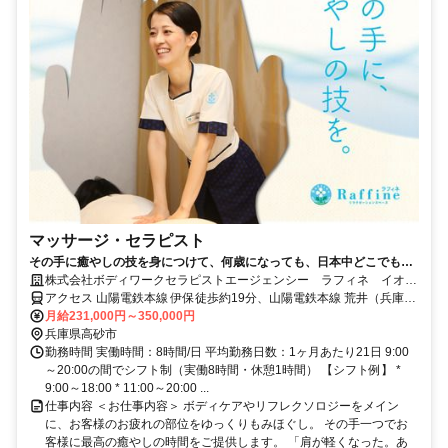
マッサージ・セラピスト
その手に癒やしの技を身につけて、何歳になっても、日本中どこでも働
けるセラピストの第一歩を踏み出しませんか。
株式会社ボディワークセラピストエージェンシー ラフィネ イオン
高砂店
アクセス 山陽電鉄本線 伊保徒歩約19分、山陽電鉄本線 荒井（兵庫
県）徒歩約20分、ＪＲ山陽本線 宝殿南口徒歩約24分 最寄駅：伊丹駅
月給231,000円～350,000円
兵庫県高砂市
勤務時間 実働時間：8時間/日 平均勤務日数：1ヶ月あたり21日 9:00
～20:00の間でシフト制（実働8時間・休憩1時間） 【シフト例】 *
9:00～18:00 * 11:00～20:00 ...
仕事内容 ＜お仕事内容＞ ボディケアやリフレクソロジーをメイン
に、お客様のお疲れの部位をゆっくりもみほぐし。 その手一つでお
客様に最高の癒やしの時間をご提供します。 「肩が軽くなった。あ