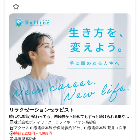
リラクゼーションセラピスト
時代や環境が変わっても、未経験から始めてもずっと続けられる癒やし
の仕事。手に職を身につけて、生き方を変えよう。
株式会社ボディワーク ラフィネ イオン高砂店
アクセス 山陽電鉄本線 伊保徒歩約19分、山陽電鉄本線 荒井（兵庫
県）徒歩約20分、ＪＲ山陽本線 宝殿南口徒歩約24分 最寄駅：伊丹駅
時給2,232円～4,068円
兵庫県高砂市