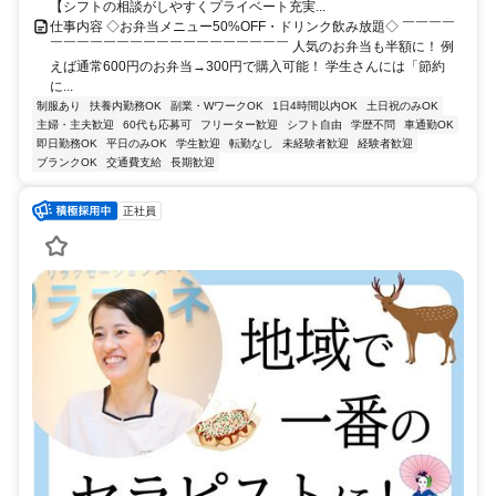
【シフトの相談がしやすくプライベート充実...
仕事内容 ◇お弁当メニュー50%OFF・ドリンク飲み放題◇ ￣￣￣￣
￣￣￣￣￣￣￣￣￣￣￣￣￣￣￣￣￣￣ 人気のお弁当も半額に！ 例
えば通常600円のお弁当→300円で購入可能！ 学生さんには「節約
に...
制服あり
扶養内勤務OK
副業・WワークOK
1日4時間以内OK
土日祝のみOK
主婦・主夫歓迎
60代も応募可
フリーター歓迎
シフト自由
学歴不問
車通勤OK
即日勤務OK
平日のみOK
学生歓迎
転勤なし
未経験者歓迎
経験者歓迎
ブランクOK
交通費支給
長期歓迎
正社員