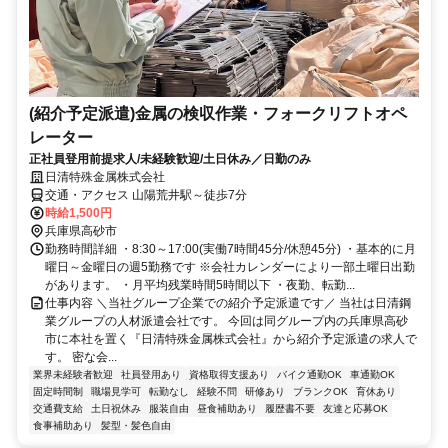
(紹介予定派遣)金属の検収作業・フォークリフトオペ
レーター
正社員登用前提求人/未経験歓迎/土日休み／日勤のみ
日清特殊金属株式会社
交通・アクセス 山陽荒井駅～徒歩7分
時給1,500円
兵庫県高砂市
勤務時間詳細 ・8:30～17:00(実働7時間45分/休憩45分) ・基本的に月
曜日～金曜日の週5勤務です ※会社カレンダーにより一部土曜日出勤
があります。 ・月平均残業時間5時間以下 ・夜勤、転勤...
仕事内容 ＼当社グループ企業での紹介予定派遣です／ 当社は日清鋼
業グループの人材派遣会社です。 今回は同グループ内の兵庫県高砂
市に本社を置く『日清特殊金属株式会社』から紹介予定派遣の求人で
す。 密な会...
業界未経験者歓迎
社員登用あり
資格取得支援あり
バイク通勤OK
車通勤OK
固定時間制
職場見学可
転勤なし
経験不問
研修あり
ブランクOK
育休あり
交通費支給
土日祝休み
服装自由
昼食補助あり
履歴書不要
友達と応募OK
食事補助あり
髪型・髪色自由