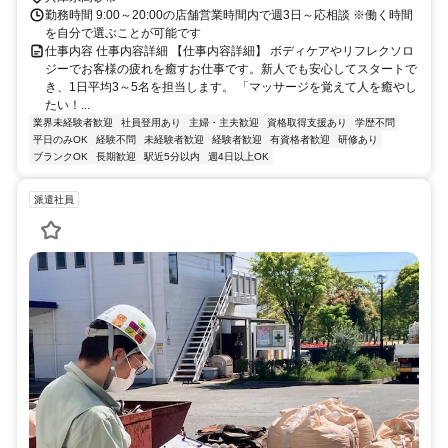
勤務時間 9:00～20:00の店舗営業時間内で週3日～応相談 ※働く時間
を自分で選ぶことが可能です
仕事内容 仕事内容詳細 【仕事内容詳細】 ボディケアやリフレクソロ
ジーでお客様の疲れを癒すお仕事です。新人でも安心してスタートで
き、1日平均3～5名を担当します。 「マッサージを覚えて人を癒やし
たい！...
業界未経験者歓迎
社員登用あり
主婦・主夫歓迎
資格取得支援あり
学歴不問
平日のみOK
経験不問
未経験者歓迎
経験者歓迎
有資格者歓迎
研修あり
ブランクOK
長期歓迎
駅近5分以内
週4日以上OK
派遣社員