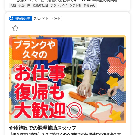
＊残業月5時間＊訪問看護のお仕事です！ ●2003年開設の訪問看...
長期
学歴不問
経験者歓迎
ブランクOK
シフト制
昇給あり
アルバイト・パート
介護施設での調理補助スタッフ
【働きやすい職場】スグに溶け込める環境での調理補助のお仕事です。