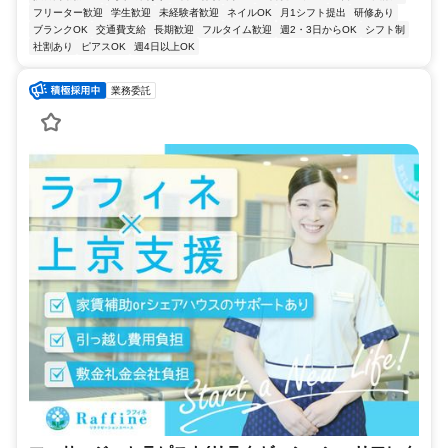
フリーター歓迎
学生歓迎
未経験者歓迎
ネイルOK
月1シフト提出
研修あり
ブランクOK
交通費支給
長期歓迎
フルタイム歓迎
週2・3日からOK
シフト制
社割あり
ピアスOK
週4日以上OK
業務委託