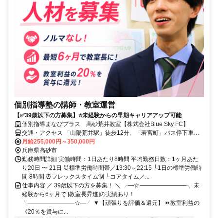
個別指導塾の講師・教室運営
【✅39歳以下の方募集】⭐未経験からの早期キャリアアップ可能
個別指導まなびプラス 高砂荒井教室【株式会社Blue Sky FC】
交通・アクセス 「山陽荒井駅」徒歩12分、「若宮町」バス停下車徒
歩1分
月給255,000円～350,000円
兵庫県高砂市
勤務時間詳細 実働時間：1日あたり8時間 平均勤務日数：1ヶ月あた
り20日 〜 21日 ⏰標準労働時間帯／13:30～22:15 └1日の標準労働時
間 8時間 ⏰フレックスタイム制 └コアタイム／...
仕事内容 ／ 39歳以下の方を募集！ ＼ ╭―☆――――――――╮ 未
経験から6ヶ月で [教室長昇進]の実績あり！
╰――――――――☆―╯ ▼【頑張りを評価＆還元】 ⏩教室利益の
《20％を賞与に...