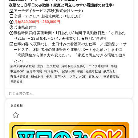
夜勤なし◎平日のみ勤務！家庭と両立しやすい看護師のお仕事♪
アーチデイサービス高砂(株式会社シーナ)
交通・アクセス 山陽荒井駅より徒歩10分
月給240,000円～260,000円
兵庫県高砂市
勤務時間詳細 実働時間：1日あたり8時間 平均勤務日数：1ヶ月あた
り21日 〜 23日 8:45～17:45 ★残業なし ★原則定時退社
仕事内容 ＼夜勤なし・土日休みの看護師のお仕事！／ 運動型デイサ
ービスで、 利用者様の健康管理や運動サポートをお願いします◎
「病院勤務から働き方を変えたい」 「家庭と両立できる環境で働き
たい」 ...
業界未経験者歓迎
主婦・主夫歓迎
資格取得支援あり
バイク通勤OK
早朝
車通勤OK
固定時間制
職場見学可
経験不問
午前
経験者歓迎
残業なし
有資格者歓迎
研修あり
夕方
賞与あり
ブランクOK
育休あり
交通費支給
長期歓迎
同じ企業の求人
派遣社員