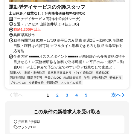
運動型デイサービスの介護スタッフ
土日休み／残業なし！✨実務者研修無料取得OK
アーチデイサービス高砂(株式会社シーナ)
交通・アクセス 山陽荒井駅より徒歩10分
時給1,200円以上
兵庫県高砂市
勤務時間詳細 8:30～17:30 ※平日のみ勤務 ※週2日～勤務OK ※勤務
日数・曜日は相談可能 ※フルタイム勤務できる方も歓迎 ※希望休対
応可能
仕事内容 ■■■■■オススメポイント■■■■■ ✅未経験から介護資格取得を
目指せる！ ✅実務者研修を無料で取得可能！ ✅平日のみ・週2日～勤
務OK！ ✅土日休みで予定が立てやすい◎ ✅残業なしで家庭と...
制服あり
主婦・主夫歓迎
資格取得支援あり
バイク通勤OK
車通勤OK
固定時間制
職場見学可
平日のみOK
未経験者歓迎
午前
経験者歓迎
研修あり
ブランクOK
交通費支給
長期歓迎
フルタイム歓迎
前へ
次へ
1
2
3
4
5
この条件の新着求人を受け取る
兵庫県 / 伊保駅
ブランクOK