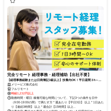
完全リモート 経理事務・経理補助【出社不要】
【経理事務経験または日商簿記3級以上】扶養内OK！平日昼間３h～。
完全在宅で育児・介護中の方も大歓迎♪
メリービズ株式会社
フルリモート
時給1,232円以上
勤務時間・曜日: 稼働可能な時間について、下記3つの条件を日中
（9:00-19:00の間）で満たす方 * 週あたり【平日3日】 以上 * 1日あた
り【連続3時間】 以上 * 週合計【15時間】以上...