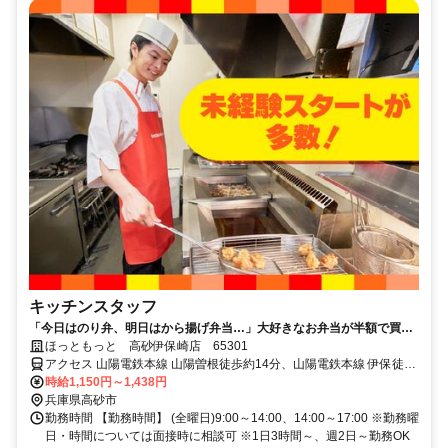
キッチンスタッフ
「今日はのり弁、明日はから揚げ弁当…」大好きなお弁当が半額で買え
るから、今日も働くのが楽しみだ。
ほっともっと 高砂伊保崎店 65301
アクセス 山陽電鉄本線 山陽曽根徒歩約14分、山陽電鉄本線 伊保徒歩
約16分、山陽電鉄本線 荒井（兵庫県）徒歩約30分 めじるし：コメダ
時給1,150円～1,438円
珈琲さんの隣
兵庫県高砂市
勤務時間 【勤務時間】 (全曜日)9:00～14:00、14:00～17:00 ※勤務曜
日・時間については面接時に相談可 ※1日3時間～、週2日～勤務OK