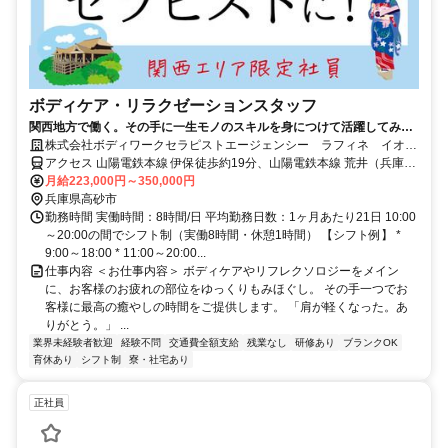
ボディケア・リラクゼーションスタッフ
関西地方で働く。その手に一生モノのスキルを身につけて活躍してみま
せんか。
株式会社ボディワークセラピストエージェンシー ラフィネ イオン
高砂店
アクセス 山陽電鉄本線 伊保徒歩約19分、山陽電鉄本線 荒井（兵庫
県）徒歩約20分、ＪＲ山陽本線 宝殿南口徒歩約24分 最寄駅：伊丹駅
月給223,000円～350,000円
兵庫県高砂市
勤務時間 実働時間：8時間/日 平均勤務日数：1ヶ月あたり21日 10:00
～20:00の間でシフト制（実働8時間・休憩1時間） 【シフト例】 *
9:00～18:00 * 11:00～20:00...
仕事内容 ＜お仕事内容＞ ボディケアやリフレクソロジーをメイン
に、お客様のお疲れの部位をゆっくりもみほぐし。 その手一つでお
客様に最高の癒やしの時間をご提供します。 「肩が軽くなった。あ
りがとう。」 ...
業界未経験者歓迎
経験不問
交通費全額支給
残業なし
研修あり
ブランクOK
育休あり
シフト制
寮・社宅あり
正社員