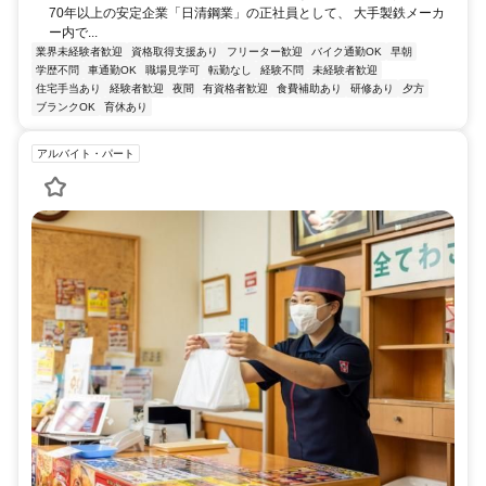
70年以上の安定企業「日清鋼業」の正社員として、 大手製鉄メーカ
ー内で...
業界未経験者歓迎
資格取得支援あり
フリーター歓迎
バイク通勤OK
早朝
学歴不問
車通勤OK
職場見学可
転勤なし
経験不問
未経験者歓迎
住宅手当あり
経験者歓迎
夜間
有資格者歓迎
食費補助あり
研修あり
夕方
ブランクOK
育休あり
アルバイト・パート