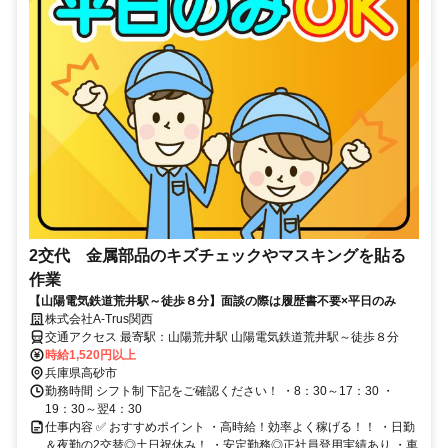
2交代 金属部品のキズチェックやマスキングを貼る
作業
【山陽電気鉄道荒井駅～徒歩８分】面談の際は履歴書不要×平日のみ
株式会社A-Trus関西
交通アクセス 最寄駅：山陽荒井駅 山陽電気鉄道荒井駅～徒歩８分
時給1,520円以上
兵庫県高砂市
勤務時間 シフト制 下記をご確認ください！ ・8：30～17：30 ・
19：30～翌4：30
仕事内容 ✅ おすすめポイント ・高時給！効率よく稼げる！！ ・日勤
＆夜勤の2交替◎土日祝休み！ ・安定勤務◎正社員登用実績あり ・車