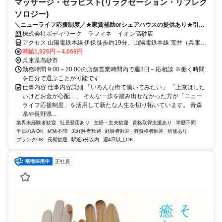
マッサージ・セラピスト(リラクゼーション・リフレク
ソロジー)
＼ニューライフ応援制度／★家賃補助orシェアハウスの提供あり★引越
費用負担 新しい地で新しい人生を♪
株式会社ボディワーク ラフィネ イオン高砂店
アクセス 山陽電鉄本線 伊保徒歩約19分、山陽電鉄本線 荒井（兵庫
県）徒歩約20分、ＪＲ山陽本線 宝殿南口徒歩約24分 最寄駅：伊丹駅
時給1,926円～4,068円
兵庫県高砂市
勤務時間 9:00～20:00の店舗営業時間内で週3日～応相談 ※働く時間
を自分で選ぶことが可能です
仕事内容 仕事内容詳細 「いろんな街で働いてみたい」 「上京はした
いけどお金が心配…」 そんな一歩を踏み出せなかった方が「ニュー
ライフ応援制度」を活用して新たな人生を切り拓いています。 青森
県や長野県...
業界未経験者歓迎
社員登用あり
主婦・主夫歓迎
資格取得支援あり
学歴不問
平日のみOK
経験不問
未経験者歓迎
経験者歓迎
有資格者歓迎
研修あり
ブランクOK
長期歓迎
駅近5分以内
週4日以上OK
正社員