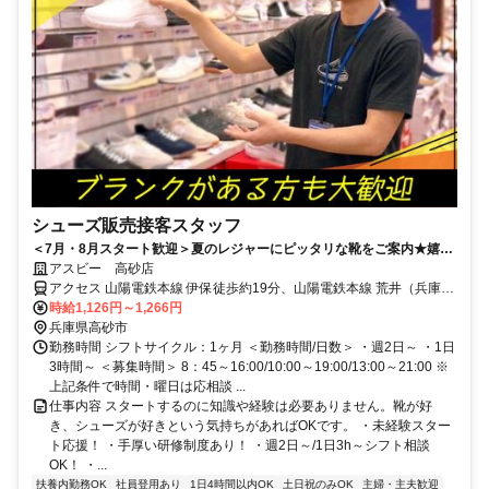
シューズ販売接客スタッフ
＜7月・8月スタート歓迎＞夏のレジャーにピッタリな靴をご案内★嬉し
いスタッフ割引も◎週2日～/1日3h～/短時間～フルタイムまで柔軟対
アスビー 高砂店
応！
アクセス 山陽電鉄本線 伊保徒歩約19分、山陽電鉄本線 荒井（兵庫
県）徒歩約20分、ＪＲ山陽本線 宝殿南口徒歩約24分 「伊保」駅より
時給1,126円～1,266円
徒歩22分
兵庫県高砂市
勤務時間 シフトサイクル：1ヶ月 ＜勤務時間/日数＞ ・週2日～ ・1日
3時間～ ＜募集時間＞ 8：45～16:00/10:00～19:00/13:00～21:00 ※
上記条件で時間・曜日は応相談 ...
仕事内容 スタートするのに知識や経験は必要ありません。靴が好
き、シューズが好きという気持ちがあればOKです。 ・未経験スター
ト応援！ ・手厚い研修制度あり！ ・週2日～/1日3h～シフト相談
OK！ ・...
扶養内勤務OK
社員登用あり
1日4時間以内OK
土日祝のみOK
主婦・主夫歓迎