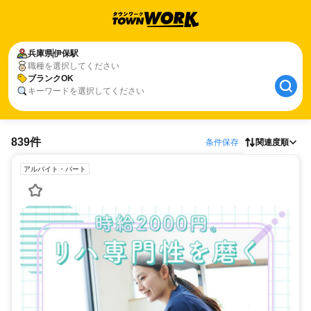
兵庫県
伊保駅
職種を選択してください
ブランクOK
キーワードを選択してください
839件
条件保存
関連度順
アルバイト・パート