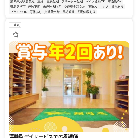
業界未経験者歓迎
主婦・主夫歓迎
フリーター歓迎
バイク通勤OK
車通勤OK
職場見学可
経験不問
未経験者歓迎
交通費全額支給
研修あり
夕方
賞与あり
ブランクOK
育休あり
交通費支給
長期歓迎
長期休暇あり
正社員
運動型デイサービスでの看護師