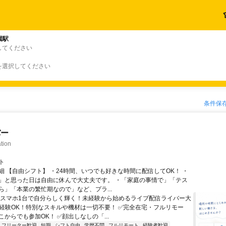
園駅
してください
を選択してください
条件保
バー
tion
ト
細 【自由シフト】 ・24時間、いつでも好きな時間に配信してOK！ ・
」と思った日は自由に休んで大丈夫です。 ・「家庭の事情で」「テス
ら」「本業の繁忙期なので」など、プラ...
＼スマホ1台で自分らしく輝く！未経験から始めるライブ配信ライバー大
未経験OK！特別なスキルや機材は一切不要！ ✅完全在宅・フルリモー
からでも参加OK！ ✅顔出しなしの「...
フリーター歓迎
短期
シフト自由
学歴不問
フルリモート
経験者歓迎