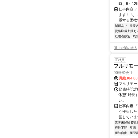
時、9～12時、
仕事内容 ／
ます！ ＼ 
重する柔軟な
制服あり
扶養
資格取得支援あ
経験者歓迎
残
同じ企業の求人
正社員
フルリモ
90株式会社
月給304,0
フルリモー
勤務時間詳
休憩1時間
い。
仕事内容 
う挫折したく
営しています
業界未経験者歓
経験不問
英語
服装自由
履歴