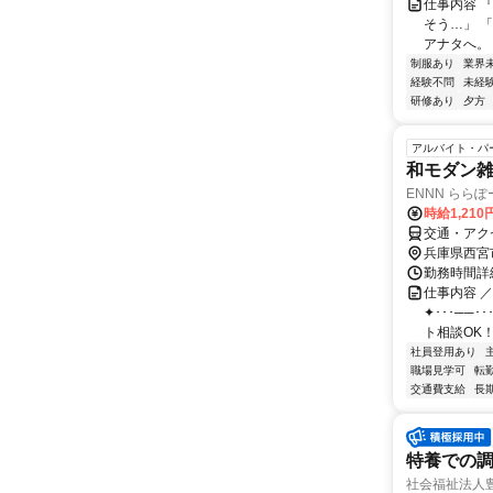
仕事内容 
そう…」 
アナタへ。
制服あり
業界
経験不問
未経
研修あり
夕方
アルバイト・パ
和モダン
ENNN らら
時給1,21
交通・アク
兵庫県西宮
勤務時間詳細 
仕事内容 
✦･･･──･
ト相談OK！ご
社員登用あり
職場見学可
転
交通費支給
長
特養での調
社会福祉法人