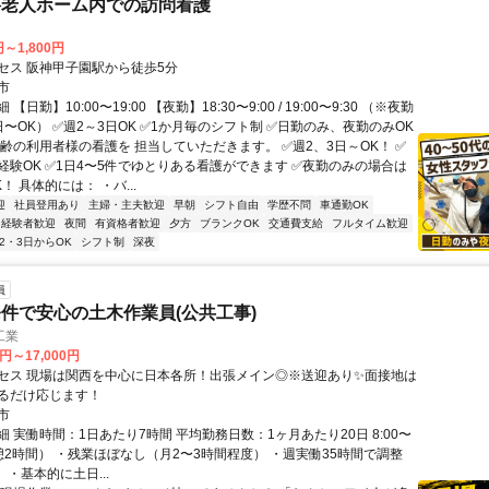
料老人ホーム内での訪問看護
円～1,800円
セス 阪神甲子園駅から徒歩5分
市
【日勤】10:00〜19:00 【夜勤】18:30〜9:00 / 19:00〜9:30 （※夜勤
〜OK） ✅週2～3日OK ✅1か月毎のシフト制 ✅日勤のみ、夜勤のみOK
高齢の利用者様の看護を 担当していただきます。 ✅週2、3日～OK！ ✅
経験OK ✅1日4〜5件でゆとりある看護ができます ✅夜勤のみの場合は
！ 具体的には： ・バ...
迎
社員登用あり
主婦・主夫歓迎
早朝
シフト自由
学歴不問
車通勤OK
経験者歓迎
夜間
有資格者歓迎
夕方
ブランクOK
交通費支給
フルタイム歓迎
2・3日からOK
シフト制
深夜
員
件で安心の土木作業員(公共工事)
工業
0円～17,000円
セス 現場は関西を中心に日本各所！出張メイン◎※送迎あり✨面接地は
るだけ応じます！
市
 実働時間：1日あたり7時間 平均勤務日数：1ヶ月あたり20日 8:00〜
休憩2時間） ・残業ほぼなし（⽉2〜3時間程度） ・週実働35時間で調整
 ・基本的に土日...