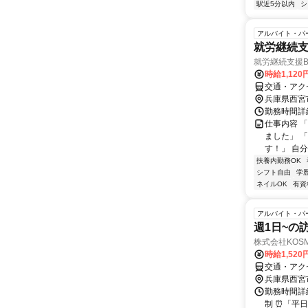
駅近5分以内
シ
アルバイト・パ
就労継続支
就労継続支援
時給1,120
交通・アクセ
兵庫県西宮
勤務時間詳細 
仕事内容 
ました」 
す！」 自
扶養内勤務OK
シフト自由
学
ネイルOK
有資
アルバイト・パ
週1日~の
株式会社KOS
時給1,520
交通・アク
兵庫県西宮
勤務時間詳細
制 ⏰「平