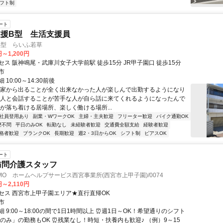
フト制
ート
援B型 生活支援員
B型 らいふ若草
円～1,200円
ス 阪神鳴尾・武庫川女子大学前駅 徒歩15分 JR甲子園口 徒歩15分
市
10:00～14:30前後
「家から出ることが全く出来なかった人が楽しんで出勤するようになり
「人と会話することが苦手な人が自ら話に来てくれるようになったんで
分が落ち着ける居場所、楽しく働ける場所...
社員登用あり
副業・WワークOK
主婦・主夫歓迎
フリーター歓迎
バイク通勤OK
歴不問
平日のみOK
転勤なし
未経験者歓迎
交通費全額支給
経験者歓迎
格者歓迎
ブランクOK
長期歓迎
週2・3日からOK
シフト制
ピアスOK
ート
訪問介護スタッフ
MO ホームヘルプサービス西宮事業所(西宮市上甲子園)/0074
円～2,110円
セス 西宮市上甲子園エリア★直行直帰OK
市
 9:00～18:00の間で1日1時間以上 ⏰週1日～OK！希望通りのシフト
日のみ」の勤務もOK ⏰残業なし！時短・扶養内も歓迎♪ （例）9～15