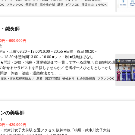
OK
ブランクOK
長期歓迎
完全歩合制
単発
ピアスOK
服装自由
ひげOK
師・鍼灸師
00円～600,000円
市
日・土曜 09:20～13:00/16:00～20:55 ■日曜・祝日 09:20～
5:00～18:30 休憩時間13:00～16:00 ■シフト制 ■残業ほぼなし
 ★問診・評価・治療・運動療法まで一貫して学べる環境 ＼自費9割の環
の治せるセラピストを目指しませんか／ 患者様一人ひとりとしっかり
問診・評価・治療・運動療法まで、 ...
産休・育休取得実績あり
急募
固定時間制
研修あり
社会保険完備
ブランクOK
ロンの美容師
s
00円～420,000円
前駅 交通アクセス 阪神本線「鳴尾・武庫川女子大前