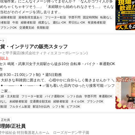
『現場作業』にこんなイメージ持ってませんか？ 「なんかコワイ人が多
「めちゃくちゃキツそう…」 「未経験から始められなさそう…」 そんな
 当社がそのイメージを消し去ります...
未経験者歓迎
資格取得支援あり
フリーター歓迎
学歴不問
固定時間制
転勤なし
験者歓迎
午前
経験者歓迎
残業なし
週払いOK
即日払いOK
有資格者歓迎
ブランクOK
交通費支給
長期歓迎
ート
雑貨・インテリアの販売スタッフ
ぽーと甲子園店(株式会社ティティエヌコーポレーション)
0円以上
セス 鳴尾・武庫川女子大前駅から徒歩10分 自転車・バイク・車通勤OK
市
9:30～21:00(シフト制) ＊週5日勤務
／ 大好きな和雑貨に囲まれて、 心穏やかに自分らしく働きませんか？ ＼
･･✦･･･──･･･✦･･･──･･･✦ ✅落ち着いた店内でゆったり接客可能 ✅シフ
家...
主婦・主夫歓迎
フリーター歓迎
バイク通勤OK
シフト自由
学歴不問
車通勤OK
勤なし
未経験者歓迎
交通費全額支給
経験者歓迎
ネイルOK
ブランクOK
期歓迎
フルタイム歓迎
駅近5分以内
シフト制
ピアスOK
正社員
理師/正社員
豊中福祉会 特別養護老人ホーム ローズガーデン甲子園