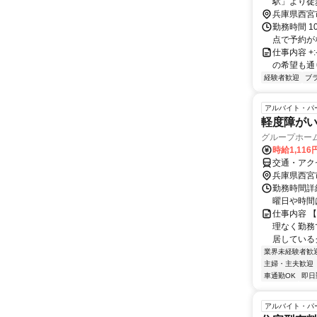
兵庫県西宮
勤務時間 1
点で予約が
仕事内容 +:-
の希望も通り
経験者歓迎
ブ
アルバイト・パ
軽度障が
グループホー
時給1,116
交通・アク
兵庫県西宮
勤務時間詳細
曜日や時間
仕事内容 
理なく勤務
居しているグ
業界未経験者歓
主婦・主夫歓迎
車通勤OK
即日
アルバイト・パ