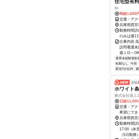
住宅型有
ito
時給1,600
交通・アク
兵庫県西宮
勤務時間詳細 
のみは週1日
仕事内容 
訪問看護未
週１日～OK
業界未経験者歓
転勤なし
午前
駅近5分以内
週
正社
ホワイト条
株式会社浦上
日給11,00
交通・アク
希望にでき
兵庫県西宮
勤務時間詳細
17:00（
（5日勤務）