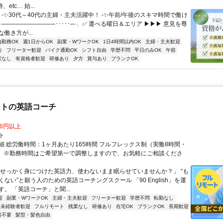
etc… 始...
 -✨30代～40代の主婦・主夫活躍中！ -✨午前/午後のスキマ時間で働け
╭────────────･････─╮ ✅ 選べる曜日＆エリア ▶▶▶ 意見を尊
働き方が...
内勤務OK
週1日からOK
副業・WワークOK
1日4時間以内OK
主婦・主夫歓迎
り
フリーター歓迎
バイク通勤OK
シフト自由
学歴不問
平日のみOK
午前
業なし
有資格者歓迎
研修あり
夕方
賞与あり
ブランクOK
ートの英語コーチ
00円以上
ト
細 総労働時間：1ヶ月あたり165時間 フルフレックス制（実働8時間・
） ※勤務時間はご希望第一で調整しますので、お気軽にご相談くださ
「せっかく身につけた英語力、使わないまま眠らせていませんか？」 “も
ない”と願う人のための英語コーチングスクール 「90 English」を運
。 「英語コーチ」と聞...
迎
副業・WワークOK
主婦・主夫歓迎
フリーター歓迎
学歴不問
転勤なし
未経験者歓迎
フルリモート
残業なし
研修あり
在宅OK
ブランクOK
長期歓迎
書不要
髪型・髪色自由