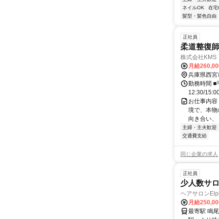
ネイルOK
在宅
髪型・髪色自由
正社員
柔道整復
株式会社KMS
月給260,0
兵庫県西宮
勤務時間 ■平
12:30/1
お仕事内容
境で、本物
向き合い、 
主婦・主夫歓迎
交通費支給
同じ企業の求人
正社員
少人数サ
ヘアサロンElpi
月給250,0
最寄駅 鳴尾・武庫川女子大