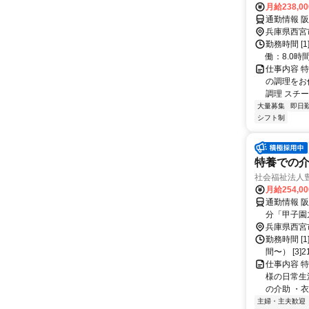
月給238,0
通勤情報 
兵庫県西宮
勤務時間 [1
働：8.0時間
仕事内容 
の調理をお
調理 スチー
大量募集
即日
シフト制
特養での介
社会福祉法人
月給254,0
通勤情報 
分「甲子園
兵庫県西宮
勤務時間 [1
間〜） [3]
仕事内容 
様の日常生
の介助 ・衣
主婦・主夫歓迎