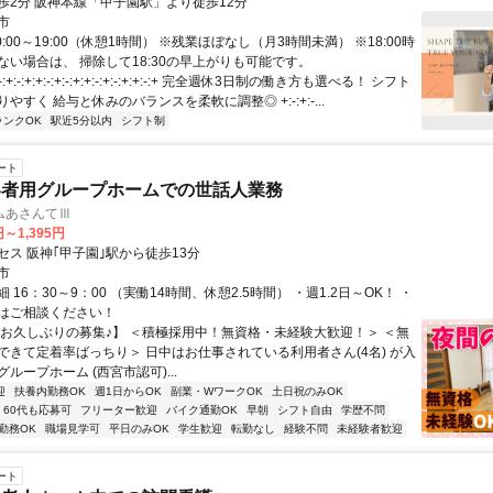
駅」より徒歩2分 阪神本線「甲子園駅」より徒歩12分
市
0:00～19:00（休憩1時間） ※残業ほぼなし（月3時間未満） ※18:00時
ない場合は、 掃除して18:30の早上がりも可能です。
:+:-:+:+:-:+:-:+:+:-:+:-:+:+:-:+ 完全週休3日制の働き方も選べる！ シフト
やすく 給与と休みのバランスを柔軟に調整◎ +:-:+:-...
ランクOK
駅近5分以内
シフト制
ート
い者用グループホームでの世話人業務
ムあさんてⅢ
円～1,395円
セス 阪神｢甲子園｣駅から徒歩13分
市
 16：30～9：00 （実働14時間、休憩2.5時間） ・週1.2日～OK！ ・
はご相談ください！
【お久しぶりの募集♪】 ＜積極採用中！無資格・未経験大歓迎！＞ ＜無
できて定着率ばっちり＞ 日中はお仕事されている利用者さん(4名) が入
ループホーム (西宮市認可)...
迎
扶養内勤務OK
週1日からOK
副業・WワークOK
土日祝のみOK
60代も応募可
フリーター歓迎
バイク通勤OK
早朝
シフト自由
学歴不問
勤務OK
職場見学可
平日のみOK
学生歓迎
転勤なし
経験不問
未経験者歓迎
ート