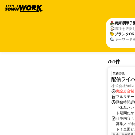
兵庫県
甲子
職種を選択
ブランクOK
キーワード
751件
業務委託
配信ライ
株式会社Activa
完全歩合制
フルリモー
勤務時間詳
「休みたい
ト期間だか
仕事内容 
募集／ ✅
ト！全国どこ
主婦・主夫歓迎