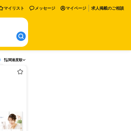
マイリスト
メッセージ
マイページ
求人掲載のご相談
存
関連度順