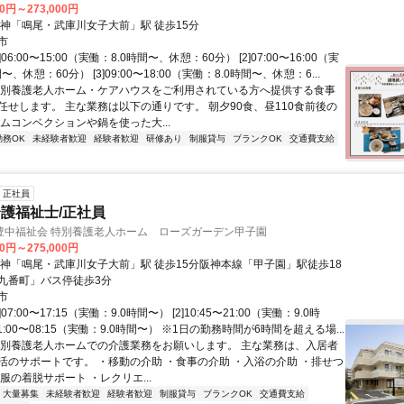
00円～273,000円
阪神「鳴尾・武庫川女子大前」駅 徒歩15分
市
]06:00〜15:00（実働：8.0時間〜、休憩：60分） [2]07:00〜16:00（実
〜、休憩：60分） [3]09:00〜18:00（実働：8.0時間〜、休憩：6...
特別養護老人ホーム・ケアハウスをご利用されている方へ提供する食事
任せします。 主な業務は以下の通りです。 朝夕90食、昼110食前後の
ムコンベクションや鍋を使った大...
勤務OK
未経験者歓迎
経験者歓迎
研修あり
制服貸与
ブランクOK
交通費支給
正社員
護福祉士/正社員
豊中福祉会 特別養護老人ホーム ローズガーデン甲子園
00円～275,000円
阪神「鳴尾・武庫川女子大前」駅 徒歩15分阪神本線「甲子園」駅徒歩18
九番町」バス停徒歩3分
市
]07:00〜17:15（実働：9.0時間〜） [2]10:45〜21:00（実働：9.0時
21:00〜08:15（実働：9.0時間〜） ※1日の勤務時間が6時間を超える場...
特別養護老人ホームでの介護業務をお願いします。 主な業務は、入居者
活のサポートです。 ・移動の介助 ・食事の介助 ・入浴の介助 ・排せつ
服の着脱サポート ・レクリエ...
大量募集
未経験者歓迎
経験者歓迎
制服貸与
ブランクOK
交通費支給