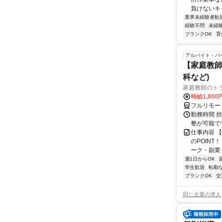
負けないキ
業界未経験者歓
経験不問
未経
ブランクOK
育
アルバイト・パ
【家庭教師
科など)
家庭教師のト
時給1,800
フルリモー
勤務時間 
整が可能で
仕事内容 
のPOINT
ーク・副業も
週1日からOK
学生歓迎
転勤
ブランクOK
交
同じ企業の求人