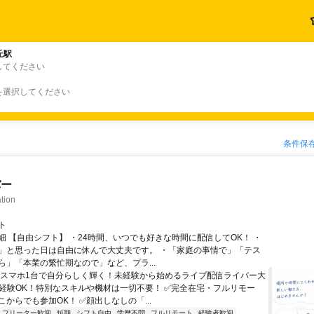
丘駅
してください
を選択してください
条件保
バー
tion
ト
細 【自由シフト】 ・24時間、いつでも好きな時間に配信してOK！ ・
」と思った日は自由に休んで大丈夫です。 ・「家庭の事情で」「テス
ら」「本業の繁忙期なので」など、プラ...
＼スマホ1台で自分らしく輝く！未経験から始めるライブ配信ライバー大
未経験OK！特別なスキルや機材は一切不要！ ✅完全在宅・フルリモー
からでも参加OK！ ✅顔出しなしの「...
フリーター歓迎
短期
シフト自由
学歴不問
フルリモート
経験者歓迎