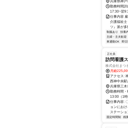
兵庫県神戸
勤務時間詳細
17:30~翌
仕事内容 
介護福祉士
ツ』派が多数
制服あり
扶養
主婦・主夫歓迎
車通勤OK
即日
正社員
訪問看護ス
株式会社まつ
月給225,0
アクセス: 神戸電鉄粟生線 広野ゴルフ場前駅から徒歩１５分 ・神戸市営地下鉄
兵庫県三木
勤務時間・曜日
13:00（
仕事内容:
ョンにおけ
ステーショ
固定時間制
残