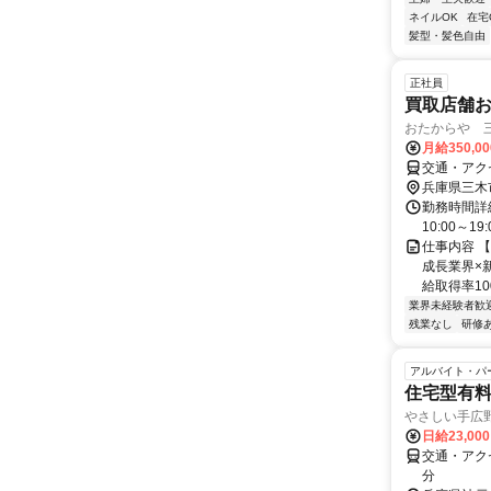
ネイルOK
在宅
髪型・髪色自由
正社員
買取店舗
おたからや 
月給350,0
交通・アク
兵庫県三木
勤務時間詳
10:00～
仕事内容 
成長業界×
給取得率10
業界未経験者歓
残業なし
研修
アルバイト・パ
住宅型有
やさしい手広
日給23,00
交通・アク
分