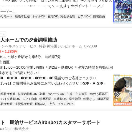
／ 『声と想いでつながる、 新しい自分に出会える』 そんなライブ配信の
 ╭─────────･⭐･･───╮ ＼＼ ～ おすすめポイント！ ～ ／／
──ｖ─...
ルリモート
経験者歓迎
ネイルOK
在宅OK
完全歩合制
ピアスOK
服装自由
ート
老人ホームでの夕食調理補助
ンヘルスケアサービス_特養 神港園シルビアホーム_0P2839
円～1,280円
セス ＊緑ヶ丘駅から車5分、自転車7分
市西区
 15:00～20:00(実働5時間) ＊週2日～勤務OK ＊夕方の時間を有効活用
の働き方をご相談ください！
:✽・✽:✿:✽・✽:✿:✽・✽:✿:✽・✽: 電話でのご応募はコチラ↓↓
0-015-911 ご質問等もお気軽にお問い合わせください! :✿:✽・✽:✿:✽・
.
未経験者歓迎
扶養内勤務OK
副業・WワークOK
主婦・主夫歓迎
60代も応募可
バイク通勤OK
シフト自由
学歴不問
車通勤OK
学生歓迎
転勤なし
経験不問
経験者歓迎
有資格者歓迎
研修あり
夕方
ブランクOK
ト 民泊サービスAirbnbのカスタマーサポート
ance Japan株式会社