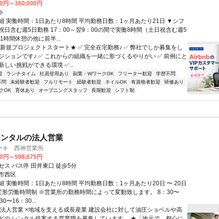
00円～360,000円
ト
細 実働時間：1日あたり8時間 平均勤務日数：1ヶ月あたり21日 ▼シフ
祝日含む週5日勤務 17：00～翌9：00の間で実働8時間（土日祝含む週5
1時間休憩の他に前半...
★新規プロジェクトスタート★ ✅ 完全在宅勤務♪ ✅ 弊社でしか募集をし
ジションです♪ ✅ これからの組織を一緒に形づくるやりがい ✅ 前例にと
しい挑戦ができる環境 ✅...
迎
ランチタイム
社員登用あり
副業・WワークOK
フリーター歓迎
学歴不問
不問
未経験者歓迎
フルリモート
経験者歓迎
ネイルOK
有資格者歓迎
研修あり
クOK
育休あり
オープニングスタッフ
長期歓迎
シフト制
レンタルの法人営業
ーキ 西神営業所
10円～598,675円
ス バス停 田井東口 徒歩5分
市西区
 実働時間：1日あたり8時間 平均勤務日数：1ヶ月あたり20日 〜 20日
変形労働時間制 ※営業所の勤務時間によって変動致します。 8：30〜
30〜16：30...
★法人営業 ×地域を支える成長産業 建設会社に対して油圧ショベルや高
どの レンタル提案する営業職を募集しています。 ★「地元で、都心に