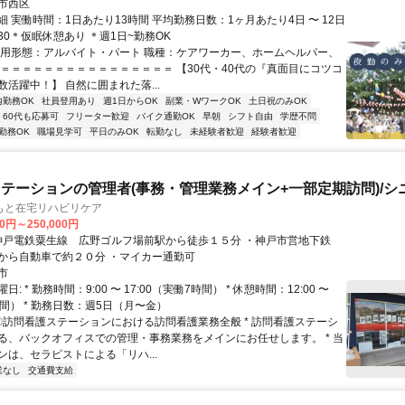
市西区
 実働時間：1日あたり13時間 平均勤務日数：1ヶ月あたり4日 〜 12日
9:30＊仮眠休憩あり ＊週1日~勤務OK
雇用形態：アルバイト・パート 職種：ケアワーカー、ホームヘルパー、
 ＝＝＝＝＝＝＝＝＝＝＝＝＝＝＝＝ 【30代・40代の『真面目にコツコ
活躍中！】 自然に囲まれた落...
内勤務OK
社員登用あり
週1日からOK
副業・WワークOK
土日祝のみOK
60代も応募可
フリーター歓迎
バイク通勤OK
早朝
シフト自由
学歴不問
勤務OK
職場見学可
平日のみOK
転勤なし
未経験者歓迎
経験者歓迎
テーションの管理者(事務・管理業務メイン+一部定期訪問)/シ
もと在宅リハビリケア
00円～250,000円
西神中央駅から自動車で約２０分 ・マイカー通勤可
市
: * 勤務時間：9:00 〜 17:00（実働7時間） * 休憩時間：12:00 〜
1時間） * 勤務日数：週5日（月〜金）
 〇訪問看護ステーションにおける訪問看護業務全般 * 訪問看護ステーシ
る、バックオフィスでの管理・事務業務をメインにお任せします。 * 当
ンは、セラピストによる「リハ...
業なし
交通費支給