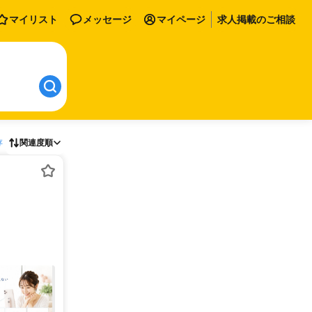
マイリスト
メッセージ
マイページ
求人掲載のご相談
存
関連度順