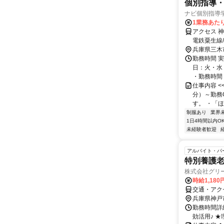
個別指導・
ナビ個別指導
1業務あたり 
アクセス 
電鉄粟生線
高速鉄道南
兵庫県三木
勤務時間 実
日：火・水
・勤務時間： [
仕事内容 
分）～勤務
す。 ・「ほ
制服あり
業界
1日4時間以内O
未経験者歓迎
アルバイト・パ
特別養護
株式会社グリー
時給1,180
交通・アク
兵庫県神戸
勤務時間詳細
効活用♪ 