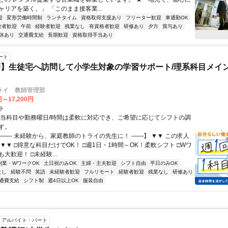
ャリアを築く。」 「このまま接客業...
迎
変形労働時間制
ランチタイム
資格取得支援あり
フリーター歓迎
車通勤OK
験者歓迎
午前
経験者歓迎
残業なし
有資格者歓迎
研修あり
夕方
賞与あり
休あり
交通費支給
長期歓迎
資格取得手当あり
ート
】生徒宅へ訪問して小学生対象の学習サポート/理系科目メイン
ライ 教師管理部
円～17,200円
ト
担当科目や勤務曜日/時間は柔軟に対応でき、ご希望に応じてシフトの調
す。
【―― 未経験から、家庭教師のトライの先生に！ ――】 ▼▼ この求人
！ ▼▼ □得意な科目だけでOK！ □週1日・1時間～OK！柔軟シフト □Wワ
大歓迎！ □未経験...
副業・WワークOK
土日祝のみOK
主婦・主夫歓迎
シフト自由
平日のみOK
なし
経験不問
英語
未経験者歓迎
フルリモート
経験者歓迎
残業なし
研修あり
通費支給
シフト制
週4日以上OK
服装自由
アルバイト・パート