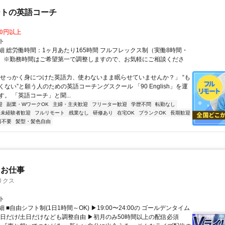
ートの英語コーチ
00円以上
ト
細 総労働時間：1ヶ月あたり165時間 フルフレックス制（実働8時間・
） ※勤務時間はご希望第一で調整しますので、お気軽にご相談くださ
「せっかく身につけた英語力、使わないまま眠らせていませんか？」 “も
ない”と願う人のための英語コーチングスクール 「90 English」を運
。 「英語コーチ」と聞...
迎
副業・WワークOK
主婦・主夫歓迎
フリーター歓迎
学歴不問
転勤なし
未経験者歓迎
フルリモート
残業なし
研修あり
在宅OK
ブランクOK
長期歓迎
書不要
髪型・髪色自由
たお仕事
リクス
ト
 ■自由シフト制(1日1時間～OK) ▶19:00〜24:00の ゴールデンタイム
平日だけ/土日だけなども調整自由 ▶初月のみ50時間以上の配信必須