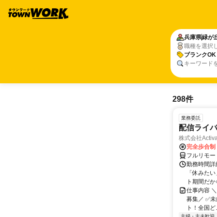
兵庫県
緑が
職種を選択
ブランクOK
キーワード
298件
業務委託
配信ライ
株式会社Activa
完全歩合制
フルリモー
勤務時間詳
「休みたい
ト期間だか
仕事内容 
募集／ ✅
ト！全国どこ
主婦・主夫歓迎