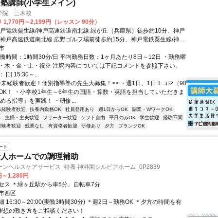
塾講師(小学生メイン)
学院 三木校
1,770円～2,199円（レッスン 90分）
神戸電鉄粟生線/神戸高速鉄道南北線 緑が丘（兵庫県）徒歩約10分、神戸
/神戸高速鉄道南北線 広野ゴルフ場前徒歩約15分、神戸電鉄粟生線/神戸
北線 押部谷徒歩約27分 緑が丘駅より徒歩10分
市
働時間：1時間30分/日 平均勤務日数：1ヶ月あたり8日～12日 ・勤務曜
・木・金・土・祝※ 注釈内容については下記コメントを参照下さい。
1] 15:30～...
<<未経験者歓迎！個別指導塾の先生大募集！>> ・週1日、1日１コマ（90
OK！ ・小学校1年生～6年生の国語・算数・英語を担当していただきま
める指導」を実践！ ・研修...
未経験者歓迎
扶養内勤務OK
社員登用あり
週1日からOK
副業・WワークOK
K
主婦・主夫歓迎
フリーター歓迎
シフト自由
平日のみOK
学生歓迎
経験不問
経験者歓迎
残業なし
有資格者歓迎
研修あり
夕方
ブランクOK
ート
老人ホームでの調理補助
ンヘルスケアサービス_特養 神港園シルビアホーム_0P2839
円～1,280円
セス ＊緑ヶ丘駅から車5分、自転車7分
市西区
 16:30～20:00(実働3時間30分) ＊週2日～勤務OK ＊夕方の時間を有
★理想の働き方をご相談ください！