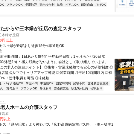
OK
ブランクOK
長期歓迎
完全歩合制
単発
ピアスOK
服装自由
ひげOK
おたからや三木緑が丘店の査定スタッフ
三木緑が丘店
00円以上
セス ⭐緑が丘駅より徒歩15分⭐車通勤OK
市
細 実働時間：1日あたり8時間 平均勤務日数：1ヶ月あたり20日 ⏰
19:00(休憩1h) ＊極力残業がないように 会社として取り組んでいます。
【この求人の注目ポイント】 ◎接客・営業未経験でも安心の研修制度 ◎
新店舗拡大中でキャリアアップ可能 ◎残業時間 月平均10時間以内 ◎有
0％！連休取得も可能 ◎未経験...
迎
バイク通勤OK
学歴不問
車通勤OK
固定時間制
経験不問
交通費全額支給
あり
賞与あり
ブランクOK
育休あり
交通費支給
駅近5分以内
社割あり
ート
料老人ホームの介護スタッフ
野高原
0円以上
セス 「緑が丘駅」より神姫バス「広野高原病院前バス停」下車～徒歩1