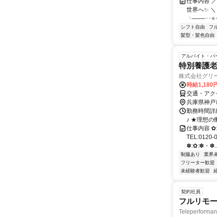
仕事内容 
世界へ✨ ＼
╰───･･⭐･
シフト自由
フ
髪型・髪色自由
アルバイト・パ
特別養護
株式会社グリー
時給1,180
交通・アク
兵庫県神戸
勤務時間詳細
♪ ★理想
仕事内容 ✿
TEL:012
✽:✿:✽・✽..
制服あり
業界
フリーター歓迎
未経験者歓迎
契約社員
フルリモー
Teleperform