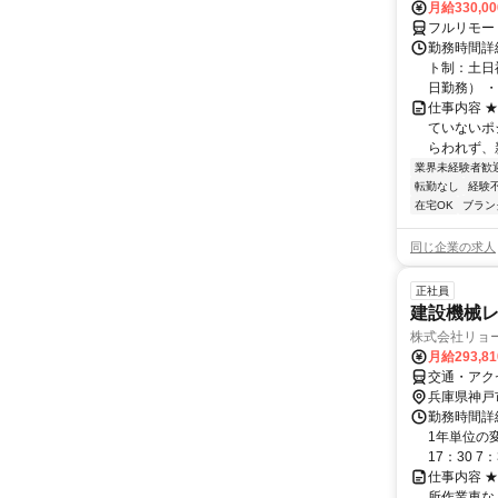
月給330,0
フルリモー
勤務時間詳
ト制：土日
日勤務） ・
仕事内容 
ていないポ
らわれず、新
業界未経験者歓
転勤なし
経験
在宅OK
ブラン
同じ企業の求人
正社員
建設機械
株式会社リョ
月給293,8
交通・アクセ
兵庫県神戸
勤務時間詳細
1年単位の
17：30 7：
仕事内容 
所作業車な