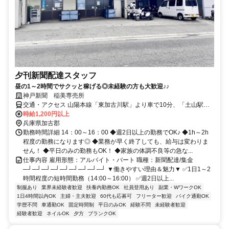
夕刊新聞配達スタッフ
昼の1～2時間でサクッと稼げる◎未経験の方も大歓迎♪♪
神戸新聞 稲美専売所
交通・アクセス 山陽本線「東加古川駅」より車で10分、「土山駅」
より車で12分
時給1,200円以上
兵庫県加古郡
勤務時間詳細 14：00～16：00 ◆週2日以上の勤務でOK♪ ◆1h～2h
程度の勤務になります◎ ◆業務が早く終了しても、給与は変わりま
せん！ ◆平日のみの勤務もOK！ ◆家族の体調不良等の急な...
仕事内容 雇用形態：アルバイト・パート 職種：新聞配達/集金
─┘─┘─┘─┘─┘─┘─┘─┘─┘ ▼働きやすい理由＆魅力▼ ✅1日1～2
時間程度の短時間勤務（14:00～16:00） ✅週2日以上...
制服あり
業界未経験者歓迎
扶養内勤務OK
社員登用あり
副業・WワークOK
1日4時間以内OK
主婦・主夫歓迎
60代も応募可
フリーター歓迎
バイク通勤OK
学歴不問
車通勤OK
固定時間制
平日のみOK
経験不問
未経験者歓迎
経験者歓迎
ネイルOK
夕方
ブランクOK