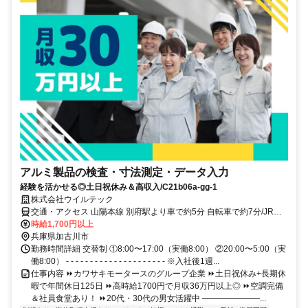
アルミ製品の検査・寸法測定・データ入力
経験を活かせる◎土日祝休み＆高収入/C21b06a-gg-1
株式会社ウイルテック
交通・アクセス 山陽本線 別府駅より車で約5分 自転車で約7分/JR神
戸線 東加古川駅より車で約10分 自転車で約15分＊車/バイク/電車/バ
時給1,700円以上
ス/自転車/徒歩通勤OK
兵庫県加古川市
勤務時間詳細 交替制 ①8:00〜17:00（実働8:00） ②20:00〜5:00（実
働8:00） - - - - - - - - - - - - - - - - - - - - - ※入社後1週...
仕事内容 ⏩カワサキモータースのグループ企業 ⏩土日祝休み+長期休
暇で年間休日125日 ⏩高時給1700円で月収36万円以上◎ ⏩空調完備
＆社員食堂あり！ ⏩20代・30代の男女活躍中 ―――――――...