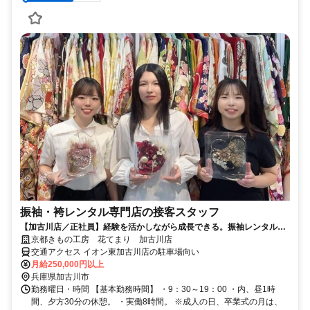
振袖・袴レンタル専門店の接客スタッフ
【加古川店／正社員】経験を活かしながら成長できる。振袖レンタル店
の接客スタッフ募集。
京都きもの工房 花てまり 加古川店
交通アクセス イオン東加古川店の駐車場向い
月給250,000円以上
兵庫県加古川市
勤務曜日・時間 【基本勤務時間】 ・9：30～19：00 ・内、昼1時
間、夕方30分の休憩。 ・実働8時間。 ※成人の日、卒業式の月は、