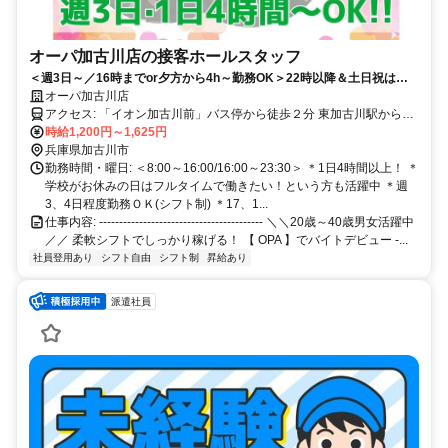
オーパ加古川店の接客ホールスタッフ
＜週3日～／16時までor夕方から4h～勤務OK＞22時以降＆土日祝は時
給UP✨パチンコ知識ナシ大歓迎です！
オーパ加古川店
アクセス: 「イオン加古川前」バス停から徒歩２分 東加古川駅から徒
歩15分 ※車通勤OK・バイク通勤OK・自転車通勤OK・無料駐車場あ
時給1,200円～1,625円
り
兵庫県加古川市
勤務時間・曜日: ＜8:00～16:00/16:00～23:30＞ ＊1日4時間以上！ ＊
学校がお休みの日はフルタイムで働きたい！という方も活躍中 ＊週
3、4日程度勤務ＯＫ(シフト制) ＊17、1...
仕事内容: ----------------------------------------- ＼＼20歳～40歳男女活躍中
／／ 柔軟シフトでしっかり稼げる！ 【 OPA 】でバイトデビュー -...
社員登用あり
シフト自由
シフト制
昇給あり
派遣社員