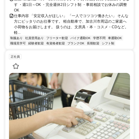
す ・週1日～OK ・完全週休2日シフト制 ・事前相談でお休みの調整
OK
仕事内容 「安定収入がほしい」 「一人でコツコツ働きたい」 そんな
方にピッタリのお仕事です。 軽自動車で、加古川市周辺のご家庭へ
小荷物をお届けします。 扱うのは、文房具・本・コスメ・CDなど。
軽...
制服あり
社員登用あり
フリーター歓迎
バイク通勤OK
学歴不問
車通勤OK
職場見学可
経験者歓迎
有資格者歓迎
ブランクOK
長期歓迎
シフト制
正社員