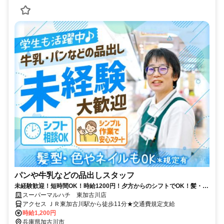
パンや牛乳などの品出しスタッフ
未経験歓迎！短時間OK！時給1200円！夕方からのシフトでOK！髪・ネ
イル自由度高め♪学校との両立も応援♪ 学生や高校生が多数活躍中です
スーパーマルハチ 東加古川店
♪|アルバイト・日配
アクセス ＪＲ東加古川駅から徒歩11分★交通費規定支給
時給1,200円
兵庫県加古川市