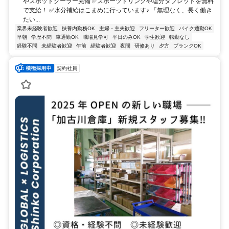
やスポットクーラー完備 ✅スポーツドリンクや塩分タブレットを無料
で支給！ ✅水分補給はこまめに行っています♪ 「無理なく、長く働き
たい...
業界未経験者歓迎
扶養内勤務OK
主婦・主夫歓迎
フリーター歓迎
バイク通勤OK
早朝
学歴不問
車通勤OK
職場見学可
平日のみOK
学生歓迎
転勤なし
経験不問
未経験者歓迎
午前
経験者歓迎
夜間
研修あり
夕方
ブランクOK
契約社員