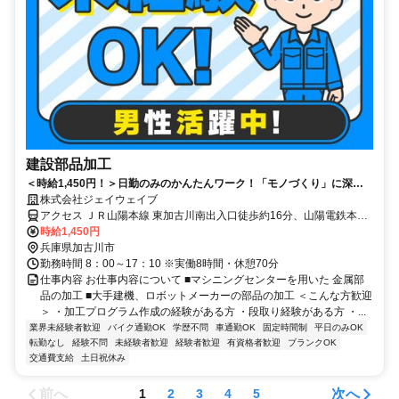
建設部品加工
＜時給1,450円！＞日勤のみのかんたんワーク！「モノづくり」に深く
関わりたい方にピッタリ♪
株式会社ジェイウェイブ
アクセス ＪＲ山陽本線 東加古川南出入口徒歩約16分、山陽電鉄本線
別府（兵庫県）徒歩約23分、山陽電鉄本線 播磨町北口徒歩約32分
時給1,450円
JR「東加古川駅」から徒歩で16分
兵庫県加古川市
勤務時間 8：00～17：10 ※実働8時間・休憩70分
仕事内容 お仕事内容について ■マシニングセンターを用いた 金属部
品の加工 ■大手建機、ロボットメーカーの部品の加工 ＜こんな方歓迎
＞ ・加工プログラム作成の経験がある方 ・段取り経験がある方 ・...
業界未経験者歓迎
バイク通勤OK
学歴不問
車通勤OK
固定時間制
平日のみOK
転勤なし
経験不問
未経験者歓迎
経験者歓迎
有資格者歓迎
ブランクOK
交通費支給
土日祝休み
前へ
次へ
1
2
3
4
5