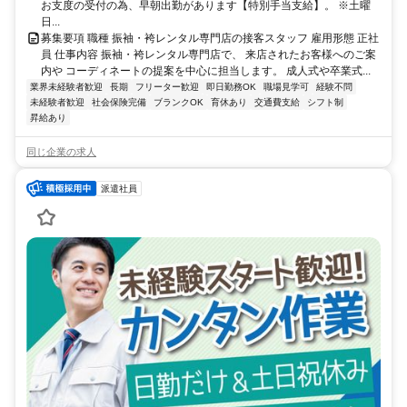
お支度の受付の為、早朝出勤があります【特別手当支給】。 ※土曜
日...
募集要項 職種 振袖・袴レンタル専門店の接客スタッフ 雇用形態 正社
員 仕事内容 振袖・袴レンタル専門店で、 来店されたお客様へのご案
内や コーディネートの提案を中心に担当します。 成人式や卒業式...
業界未経験者歓迎
長期
フリーター歓迎
即日勤務OK
職場見学可
経験不問
未経験者歓迎
社会保険完備
ブランクOK
育休あり
交通費支給
シフト制
昇給あり
同じ企業の求人
派遣社員