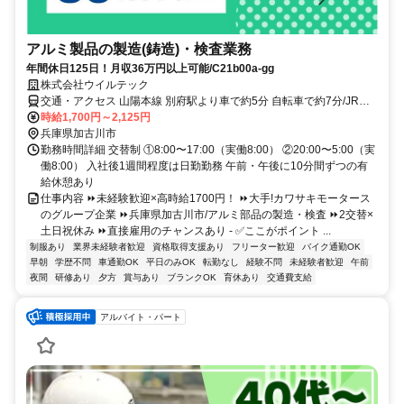
アルミ製品の製造(鋳造)・検査業務
年間休日125日！月収36万円以上可能/C21b00a-gg
株式会社ウイルテック
交通・アクセス 山陽本線 別府駅より車で約5分 自転車で約7分/JR神
戸線 東加古川駅より車で約10分 自転車で約15分＊車/バイク/電車/バ
時給1,700円～2,125円
ス/自転車/徒歩通勤OK
兵庫県加古川市
勤務時間詳細 交替制 ①8:00〜17:00（実働8:00） ②20:00〜5:00（実
働8:00） 入社後1週間程度は日勤勤務 午前・午後に10分間ずつの有
給休憩あり
仕事内容 ⏩未経験歓迎×高時給1700円！ ⏩大手!カワサキモータース
のグループ企業 ⏩兵庫県加古川市/アルミ部品の製造・検査 ⏩2交替×
土日祝休み ⏩直接雇用のチャンスあり - ✅ここがポイント ...
制服あり
業界未経験者歓迎
資格取得支援あり
フリーター歓迎
バイク通勤OK
早朝
学歴不問
車通勤OK
平日のみOK
転勤なし
経験不問
未経験者歓迎
午前
夜間
研修あり
夕方
賞与あり
ブランクOK
育休あり
交通費支給
アルバイト・パート