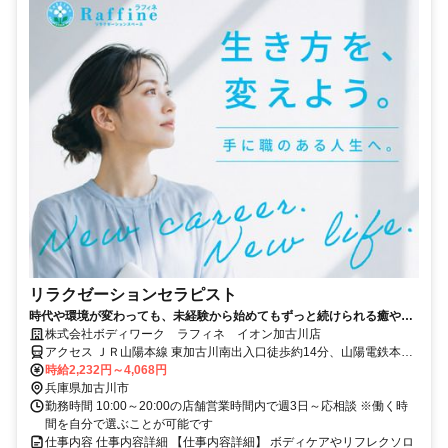
リラクゼーションセラピスト
時代や環境が変わっても、未経験から始めてもずっと続けられる癒やし
の仕事。手に職を身につけて、生き方を変えよう。
株式会社ボディワーク ラフィネ イオン加古川店
アクセス ＪＲ山陽本線 東加古川南出入口徒歩約14分、山陽電鉄本線
別府（兵庫県）徒歩約33分、ＪＲ加古川線 加古川南口徒歩約38分 最
時給2,232円～4,068円
寄駅：東加古川駅
兵庫県加古川市
勤務時間 10:00～20:00の店舗営業時間内で週3日～応相談 ※働く時
間を自分で選ぶことが可能です
仕事内容 仕事内容詳細 【仕事内容詳細】 ボディケアやリフレクソロ