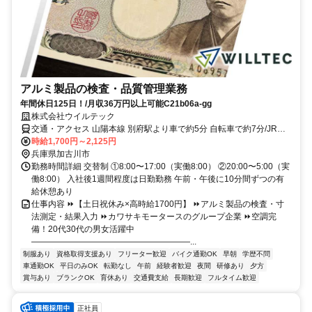
アルミ製品の検査・品質管理業務
年間休日125日！/月収36万円以上可能C21b06a-gg
株式会社ウイルテック
交通・アクセス 山陽本線 別府駅より車で約5分 自転車で約7分/JR神
戸線 東加古川駅より車で約10分 自転車で約15分＊車/バイク/電車/バ
時給1,700円～2,125円
ス/自転車/徒歩通勤OK
兵庫県加古川市
勤務時間詳細 交替制 ①8:00〜17:00（実働8:00） ②20:00〜5:00（実
働8:00） 入社後1週間程度は日勤勤務 午前・午後に10分間ずつの有
給休憩あり
仕事内容 ⏩【土日祝休み×高時給1700円】 ⏩アルミ製品の検査・寸
法測定・結果入力 ⏩カワサキモータースのグループ企業 ⏩空調完
備！20代30代の男女活躍中
―――――――――――――――――――...
制服あり
資格取得支援あり
フリーター歓迎
バイク通勤OK
早朝
学歴不問
車通勤OK
平日のみOK
転勤なし
午前
経験者歓迎
夜間
研修あり
夕方
賞与あり
ブランクOK
育休あり
交通費支給
長期歓迎
フルタイム歓迎
正社員