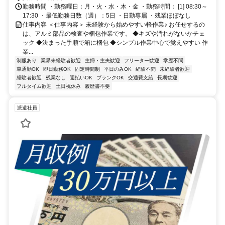
勤務時間 ・勤務曜日：月・火・水・木・金 ・勤務時間： [1] 08:30～
17:30 ・最低勤務日数（週）：5日 ・日勤専属 ・残業ほぼなし
仕事内容 ＜仕事内容＞ 未経験から始めやすい軽作業♪ お任せするの
は、アルミ部品の検査や梱包作業です。 ◆キズや汚れがないかチェ
ック ◆決まった手順で箱に梱包 ◆シンプル作業中心で覚えやすい 作
業...
制服あり
業界未経験者歓迎
主婦・主夫歓迎
フリーター歓迎
学歴不問
車通勤OK
即日勤務OK
固定時間制
平日のみOK
経験不問
未経験者歓迎
経験者歓迎
残業なし
週払いOK
ブランクOK
交通費支給
長期歓迎
フルタイム歓迎
土日祝休み
履歴書不要
派遣社員