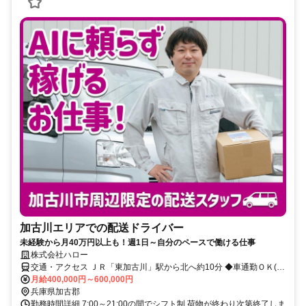
加古川エリアでの配送ドライバー
未経験から月40万円以上も！週1日～自分のペースで働ける仕事
株式会社ハロー
交通・アクセス ＪＲ「東加古川」駅から北へ約10分 ◆車通勤ＯＫ(車
両の持ち込みもＯＫ)
月給400,000円～600,000円
兵庫県加古郡
勤務時間詳細 7:00～21:00の間でシフト制 荷物が終わり次第終了しま