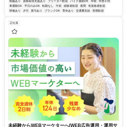
制服あり
資格取得支援あり
フリーター歓迎
バイク通勤OK
早朝
学歴不問
車通勤OK
平日のみOK
転勤なし
午前
経験者歓迎
夜間
有資格者歓迎
研修あり
夕方
賞与あり
ブランクOK
育休あり
交通費支給
長期歓迎
正社員
未経験からWEBマーケターへ(WEB広告運用・運用サ