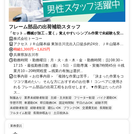
フレーム部品の出荷補助スタッフ
「セット→機械が加工→置く」覚えやすいシンプル作業で未経験も安
心。日勤のみ＆土日祝休み！残業有無も選べるので、ムリなく続けられ
株式会社トーコー
る環境です。
アクセス ＪＲ山陽本線 東加古川北出入口徒歩約24分、ＪＲ山陽本線
土山北口徒歩約25分、山陽電鉄本線 播磨町北口徒歩約38分 JR「東加
時給1,300円～1,625円
古川」駅より車5分 ★車・バイク通勤OK
兵庫県加古川市
勤務時間 ・勤務曜日：月・火・水・木・金 ・勤務時間： [1] 08:30～
17:15 ・最低勤務日数（週）：5日 ・日勤専属 ・実働7時間45分 ※残
業月10～20時間程度 →残業の有無は選択...
仕事内容 ＜お仕事内容＞ 「複雑な作業は苦手」 「決まった作業をコ
ツコツ進めたい」 そんな方におすすめのお仕事！ コンベアに使用さ
れる フレーム部品の出荷工程をお任せします。 ▼作業はたったの3
ス...
制服あり
業界未経験者歓迎
主婦・主夫歓迎
フリーター歓迎
バイク通勤OK
学歴不問
車通勤OK
即日勤務OK
固定時間制
平日のみOK
経験不問
未経験者歓迎
経験者歓迎
週払いOK
ブランクOK
交通費支給
長期歓迎
フルタイム歓迎
長期休暇あり
土日祝休み
業務委託