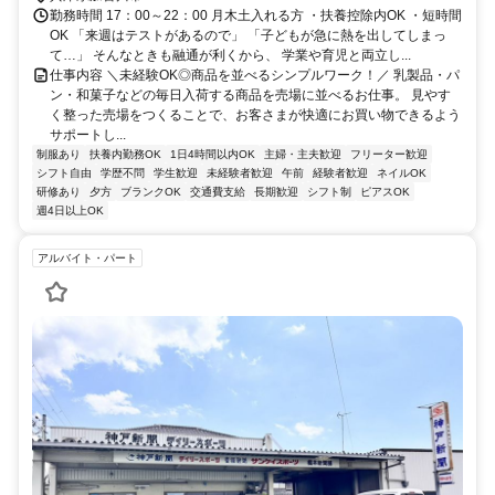
勤務時間 17：00～22：00 月木土入れる方 ・扶養控除内OK ・短時間
OK 「来週はテストがあるので」 「子どもが急に熱を出してしまっ
て…」 そんなときも融通が利くから、 学業や育児と両立し...
仕事内容 ＼未経験OK◎商品を並べるシンプルワーク！／ 乳製品・パ
ン・和菓子などの毎日入荷する商品を売場に並べるお仕事。 見やす
く整った売場をつくることで、お客さまが快適にお買い物できるよう
サポートし...
制服あり
扶養内勤務OK
1日4時間以内OK
主婦・主夫歓迎
フリーター歓迎
シフト自由
学歴不問
学生歓迎
未経験者歓迎
午前
経験者歓迎
ネイルOK
研修あり
夕方
ブランクOK
交通費支給
長期歓迎
シフト制
ピアスOK
週4日以上OK
アルバイト・パート