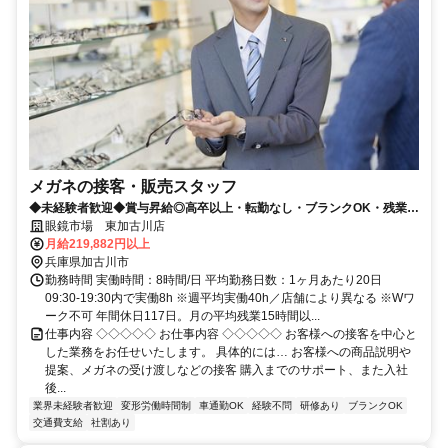
メガネの接客・販売スタッフ
◆未経験者歓迎◆賞与昇給◎高卒以上・転勤なし・ブランクOK・残業少
なめ・業界No1！
眼鏡市場 東加古川店
月給219,882円以上
兵庫県加古川市
勤務時間 実働時間：8時間/日 平均勤務日数：1ヶ月あたり20日
09:30-19:30内で実働8h ※週平均実働40h／店舗により異なる ※Wワ
ーク不可 年間休日117日。月の平均残業15時間以...
仕事内容 ◇◇◇◇◇ お仕事内容 ◇◇◇◇◇ お客様への接客を中心と
した業務をお任せいたします。 具体的には… お客様への商品説明や
提案、メガネの受け渡しなどの接客 購入までのサポート、また入社
後...
業界未経験者歓迎
変形労働時間制
車通勤OK
経験不問
研修あり
ブランクOK
交通費支給
社割あり