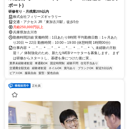
ポート)
研修有り・月残業20h以内
株式会社フィリーズギャラリー
交通・アクセス JR「東加古川駅」徒歩5分
月給250,000円以上
兵庫県加古川市
勤務時間詳細 実働時間：1日あたり8時間 平均勤務日数：1ヶ月あた
り20日 〜 22日 勤務時間：10:00～19:00 (休憩時間 1時間00分)
仕事内容 ＊ … * … ＊ … * …＊ … * … ＊ … * …＊ ＼ 未経験の方歓
迎！／ 体制強化のため、新たなWEBマーケターを募集します。 まず
は研修からスタートし、基礎を身につけた後に実...
業界未経験者歓迎
車通勤OK
固定時間制
経験不問
住宅手当あり
交通費全額支給
経験者歓迎
ネイルOK
賞与あり
ブランクOK
駅近5分以内
ピアスOK
服装自由
髪型・髪色自由
正社員