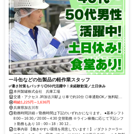
一斗缶などの缶製品の軽作業スタッフ
✅暑さ対策もバッチリ◎50代活躍中！未経験歓迎／土日休み
本州製罐株式会社 兵庫工場
交通・アクセス JR加古川駅より車で約10分 ◎車通勤OK／無料駐車
場完備
時給1,225円～1,636円
兵庫県加古川市
勤務時間詳細 ✅勤務時間は下記のいずれかになります。 ●基本シフト
8:00～16:30／20:00～4:30 交替勤務 ※ライン稼働に応じて下記シフ
ト勤務もあり 10：00～18：30 12...
仕事内容 【働きやすい環境を用意しています！】 ✅ダクトクーラー