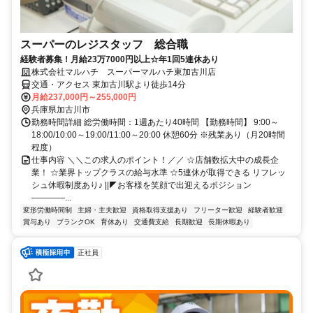
スーパーのレジスタッフ 総合職
経験者募集！月給23万7000円以上☆年1回5連休あり
株式会社マルハチ スーパーマルハチ東加古川店
交通・アクセス 東加古川駅より徒歩14分
月給237,000円～255,000円
兵庫県加古川市
勤務時間詳細 総労働時間：1週あたり40時間 【勤務時間】 9:00～
18:00/10:00～19:00/11:00～20:00 休憩60分 ※残業あり（月20時間
程度）
仕事内容 ＼＼この求人のポイント！／／ ☆店舗数拡大中の成長企
業！ ☆業界トップクラスの給与水準 ☆5連休が取得できる リフレッ
シュ休暇制度あり♪ ||◤お客様を笑顔で出迎えるポジション
――――...
変形労働時間制
主婦・主夫歓迎
資格取得支援あり
フリーター歓迎
経験者歓迎
賞与あり
ブランクOK
育休あり
交通費支給
長期歓迎
長期休暇あり
正社員