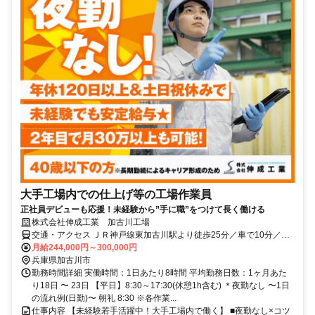
大手工場内での仕上げ等の工場作業員
正社員デビューも応援！未経験から”手に職”をつけて長く働ける
株式会社伸成工業 加古川工場
交通・アクセス ＪＲ神戸線東加古川駅より徒歩25分／車で10分／交
通費全額支給
月給244,000円～300,000円
兵庫県加古川市
勤務時間詳細 実働時間：1日あたり8時間 平均勤務日数：1ヶ月あた
り18日 〜 23日 【平日】8:30～17:30(休憩1h含む) ＊夜勤なし 〜1日
の流れ例(日勤)〜 朝礼 8:30 ※各作業...
仕事内容 【未経験若手活躍中！大手工場内で働く】 ■夜勤なし×コツ