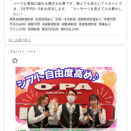
ジーでお客様の疲れを癒すお仕事です。新人でも安心してスタートで
き、1日平均3～5名を担当します。 「マッサージを覚えて人を癒やし
たい！...
業界未経験者歓迎
社員登用あり
主婦・主夫歓迎
資格取得支援あり
学歴不問
平日のみOK
経験不問
未経験者歓迎
経験者歓迎
有資格者歓迎
研修あり
ブランクOK
長期歓迎
駅近5分以内
週4日以上OK
同じ企業の求人
アルバイト・パート