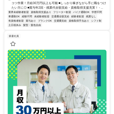
コツ作業！月給30万円以上も可能 ■しっかり稼ぎながら手に職をつけ
たい方に◎ ■賞与年2回・残業代全額支給・資格取得支援充実！ - ...
業界未経験者歓迎
資格取得支援あり
フリーター歓迎
バイク通勤OK
学歴不問
車通勤OK
経験不問
未経験者歓迎
交通費全額支給
経験者歓迎
残業なし
有資格者歓迎
賞与あり
ブランクOK
交通費支給
資格取得手当あり
シフト制
土日祝休み
髪型・髪色自由
派遣社員