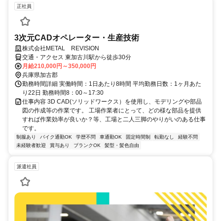
正社員
3次元CADオペレーター・生産技術
株式会社METAL REVISION
交通・アクセス 東加古川駅から徒歩30分
月給210,000円～350,000円
兵庫県加古郡
勤務時間詳細 実働時間：1日あたり8時間 平均勤務日数：1ヶ月あた
り22日 勤務時間8：00～17:30
仕事内容 3D CAD(ソリッドワークス）を使用し、モデリングや部品
図の作成等の作業です。 工場作業者にとって、どの様な部品を提供
すれば作業効率が良いか？等、工場と二人三脚のやりがいのある仕事
です。
制服あり
バイク通勤OK
学歴不問
車通勤OK
固定時間制
転勤なし
経験不問
未経験者歓迎
賞与あり
ブランクOK
髪型・髪色自由
派遣社員