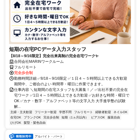
短期の在宅PCデータ入力スタッフ
【8/18～9/16限定】完全出来高制の完全在宅ワーク✨
合同会社MARINワークルーム
フルリモート
完全歩合制
勤務時間詳細 ✅8/18～9/16限定 ✅１日４～５時間以上できる方歓迎
期間中、ご都合のよい 時間帯・曜日に作業できます。
仕事内容 ＼短期間の在宅スタッフを大募集！／ ✅出社不要の完全在
宅ワーク ✅1日４～５時間以上できる方歓迎 ✅お好きな時間・曜日で
OK ✅カナ・数字・アルファベット等の文字入力 大手進学塾の試験
解...
主婦・主夫歓迎
フリーター歓迎
学歴不問
フルリモート
経験者歓迎
ネイルOK
在宅OK
ブランクOK
完全歩合制
短期（1ヵ月以内）
ピアスOK
服装自由
ひげOK
髪型・髪色自由
アルバイト・パート