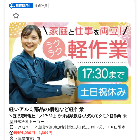
派遣社員
軽いアルミ部品の梱包など軽作業
＼ほぼ定時退社！／17:30まで×未経験歓迎×人気のモクモク軽作業♪未経
験スタート多の方もはじめやすい環境です◎
株式会社トーコー
アクセス ＪＲ山陽本線 東加古川北出入口徒歩約17分、ＪＲ山陽本線
土山北口徒歩約35分、ＪＲ加古川線 加古川北口徒歩約63分 JR「東加
時給1,280円～1,600円
古川」駅から車5分
兵庫県加古川市