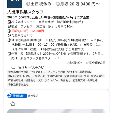
入出庫作業スタッフ
2025年にOPENした新しい職場✨国際物流のパイオニア企業
株式会社シンコー 姫路営業所 加古川倉庫(請負先)
交通・アクセス 「東加古川駅」より車で10分
日給9,600円～12,000円
兵庫県加古川市
勤務時間詳細 実働時間：1日あたり8時間 平均勤務日数：1ヶ月あた
り20日 〜 21日 8：00～17：00（実働8h＋休憩1h） ★残業少なめ
（月平均10ｈ程度） ★別途残業代支給（1分単位で支...
仕事内容 【新着求人】 2025年にOPENした新事業所です。 2年目に
向け、新規スタッフ募集スタート！
―――――――――――――――――― ✅未経験OK！ ✅完全週休2日
(土日祝休み) ✅大手のビ...
業界未経験者歓迎
社員登用あり
フリーター歓迎
学歴不問
車通勤OK
固定時間制
転勤なし
経験不問
未経験者歓迎
交通費全額支給
午前
経験者歓迎
有資格者歓迎
研修あり
夕方
ブランクOK
育休あり
交通費支給
長期歓迎
資格取得手当あり
業務委託