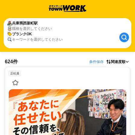
兵庫県
西新町駅
職種を選択してください
ブランクOK
キーワードを選択してください
624件
条件保存
関連度順
正社員