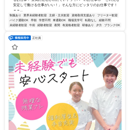
安定して働ける仕事がいい！」そんな方にピッタリのお仕事です！
＝＝...
制服あり
業界未経験者歓迎
主婦・主夫歓迎
資格取得支援あり
フリーター歓迎
バイク通勤OK
早朝
学歴不問
車通勤OK
職場見学可
転勤なし
経験不問
未経験者歓迎
午前
経験者歓迎
夜間
有資格者歓迎
研修あり
夕方
ブランクOK
正社員