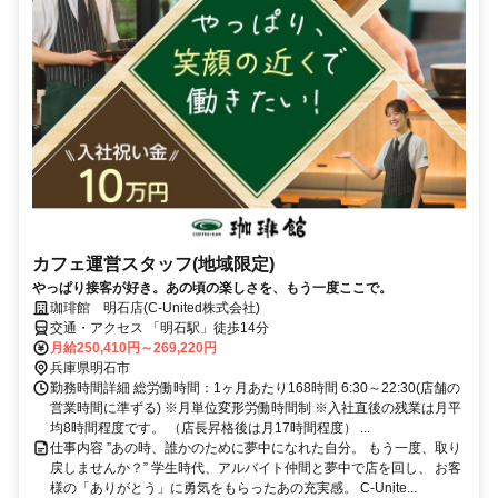
カフェ運営スタッフ(地域限定)
やっぱり接客が好き。あの頃の楽しさを、もう一度ここで。
珈琲館 明石店(C-United株式会社)
交通・アクセス 「明石駅」徒歩14分
月給250,410円～269,220円
兵庫県明石市
勤務時間詳細 総労働時間：1ヶ月あたり168時間 6:30～22:30(店舗の
営業時間に準ずる) ※月単位変形労働時間制 ※入社直後の残業は月平
均8時間程度です。 （店長昇格後は月17時間程度） ...
仕事内容 ”あの時、誰かのために夢中になれた自分。 もう一度、取り
戻しませんか？” 学生時代、アルバイト仲間と夢中で店を回し、 お客
様の「ありがとう」に勇気をもらったあの充実感。 C-Unite...