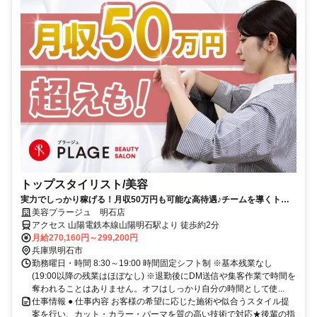
トップスタイリスト/美容
実力でしっかり稼げる！月収50万円も可能な高待遇♪チームを導くトッ
プスタイリスト！
美容プラージュ 明石店
アクセス 山陽電鉄本線山陽明石駅より 徒歩約2分
月給270,160円～299,200円
兵庫県明石市
勤務曜日・時間 8:30～19:00 時間固定シフト制 ※基本残業なし
(19:00以降の残業はほぼなし) ※退勤後にDM送信や集客作業で時間を
奪われることはありません。オフはしっかり自分の時間として使...
仕事情報 ● 仕事内容 お客様の希望に応じた施術や似合うスタイル提
案を行い、カット・カラー・パーマを質の高い技術で対応★後輩の指