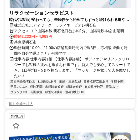
リラクゼーションセラピスト
時代や環境が変わっても、未経験から始めてもずっと続けられる癒やし
の仕事。手に職を身につけて、生き方を変えよう。
株式会社ボディワーク ラフィネ ピオレ明石店
アクセス ＪＲ山陽本線 明石北口徒歩約1分、山陽電鉄本線 山陽明石
西出口徒歩約1分、航路 明石港徒歩約8分 最寄駅：明石駅
時給2,232円～4,068円
兵庫県明石市
勤務時間 10:00～21:00の店舗営業時間内で週3日～応相談 ※働く時
間を自分で選ぶことが可能です
仕事内容 仕事内容詳細 【仕事内容詳細】 ボディケアやリフレクソロ
ジーでお客様の疲れを癒すお仕事です。新人でも安心してスタートで
き、1日平均3～5名を担当します。 「マッサージを覚えて人を癒やし
たい！...
業界未経験者歓迎
社員登用あり
主婦・主夫歓迎
資格取得支援あり
学歴不問
平日のみOK
経験不問
未経験者歓迎
経験者歓迎
有資格者歓迎
研修あり
ブランクOK
長期歓迎
駅近5分以内
週4日以上OK
同じ企業の求人
契約社員