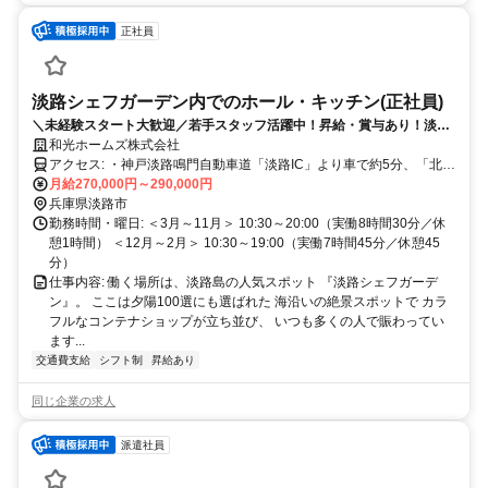
正社員
淡路シェフガーデン内でのホール・キッチン(正社員)
＼未経験スタート大歓迎／若手スタッフ活躍中！昇給・賞与あり！淡路
島の人気スポットで正社員デビューしませんか？
和光ホームズ株式会社
アクセス: ・神戸淡路鳴門自動車道「淡路IC」より車で約5分、「北淡
IC」より車で約10分 ・岩屋港よりシャトルバスあり ※マイカー・バ
月給270,000円～290,000円
イク・自転車通勤OK（駐車場完備）
兵庫県淡路市
勤務時間・曜日: ＜3月～11月＞ 10:30～20:00（実働8時間30分／休
憩1時間） ＜12月～2月＞ 10:30～19:00（実働7時間45分／休憩45
分）
仕事内容: 働く場所は、淡路島の人気スポット 『淡路シェフガーデ
ン』。 ここは夕陽100選にも選ばれた 海沿いの絶景スポットで カラ
フルなコンテナショップが立ち並び、 いつも多くの人で賑わってい
ます...
交通費支給
シフト制
昇給あり
同じ企業の求人
派遣社員