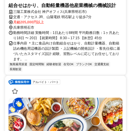
組合せはかり、自動軽量機器他産業機械の機械設計
三陽工業株式会社 神戸オフィス(兵庫県明石市)
交通・アクセス JR、山陽電鉄 明石駅より徒歩7分
月給205,000円以上
兵庫県明石市
勤務時間詳細 実働時間：1日あたり8時間 平均勤務日数：1ヶ月あた
り18日 〜 20日 【就業時間】 8:30～17:15 【休憩】45分
仕事内容 ＊主に食品向け自動組合せはかり、自動計量機器、自動箱
詰め機他周辺機器の設計製図 ・上記機械の開発設計 ・客先仕様に基
づいたカスタマイズ設計 経験、習熟レベルに応じてお任せしており
ます。 ...
無期雇用派遣
固定時間制
経験者歓迎
在宅OK
ブランクOK
交通費支給
長期歓迎
アルバイト・パート