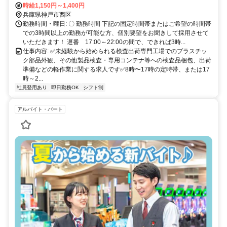
度） 神姫バス 国道175号線 「吉田」バス停より徒歩6分程度 その
時給1,150円～1,400円
他、自転車通勤、バイクなど可能です。 ★ 自動車通勤の場合は近隣
兵庫県神戸市西区
駐車場をご自身で確保いただきます。
勤務時間・曜日: 〇 勤務時間 下記の固定時間帯またはご希望の時間帯
での3時間以上の勤務が可能な方、個別要望をお聞きして採用させて
いただきます！ 遅番 17:00～22:00の間で、できれば3時...
仕事内容: ✅未経験から始められる検査出荷専門工場でのプラスチッ
ク部品外観、その他製品検査・専用コンテナ等への検査品梱包、出荷
準備などの軽作業に関する求人です✅8時〜17時の定時帯、または17
時～2...
社員登用あり
即日勤務OK
シフト制
アルバイト・パート