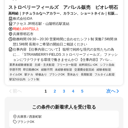
ストロベリーフィールズ アパレル販売 ピオレ明石
高時給｜ナチュラルなヘアカラー、カラコン、ショートネイル｜社販｜
駅近で通勤快適
株式会社iDA
アクセス JR明石駅・山陽明石駅直結
時給1,600円以上
兵庫県明石市
勤務時間 09:30～20:30 営業時間に合わせたシフト制 実働7.5時間 休
憩1.5時間 長期※ご希望の開始日ご相談ください
仕事内容 【仕事内容について】 聡明で純粋な現代の女性たちの為
に… 「STRAWBERRY-FIELDS ストロベリーフィールズ」 ファッシ
ョンにワクワクする環境で働きませんか◎ 【仕事内容】アパレ...
業界未経験者歓迎
主婦・主夫歓迎
フリーター歓迎
給料前払いOK
シフト自由
学歴不問
即日勤務OK
経験不問
未経験者歓迎
交通費全額支給
経験者歓迎
ネイルOK
駅ナカ
研修あり
ブランクOK
育休あり
長期歓迎
フルタイム歓迎
駅近5分以内
シフト制
前へ
次へ
1
2
3
4
5
この条件の新着求人を受け取る
兵庫県 / 西新町駅
ブランクOK