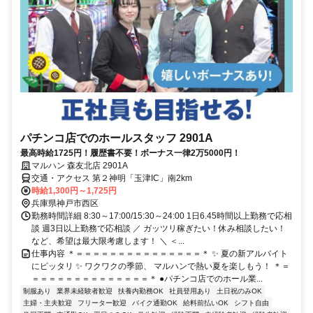
パチンコ店でのホールスタッフ 2901A
最高時給1725円！履歴書不要！ボーナス一律2万5000円！
マルハン 森友北店 2901A
交通・アクセス 第２神明「玉津IC」南2km
時給1,300円～1,725円
兵庫県神戸市西区
勤務時間詳細 8:30～17:00/15:30～24:00 1日6.45時間以上勤務で応相
談 週3日以上勤務で応相談 ／ ガッツリ稼ぎたい！休み相談したい！
など、希望は最大限考慮します！ ＼ ＜...
仕事内容 ＊＝＝＝＝＝＝＝＝＝＝＝＝＝＝＝＊ ✨ 夏の新アルバイト
にピッタリ ✨ ワクワクの季節、 マルハンで熱い夏を楽しもう！ ＊＝
＝＝＝＝＝＝＝＝＝＝＝＝＝＝＊ ●パチンコ店でのホール業...
制服あり
業界未経験者歓迎
扶養内勤務OK
社員登用あり
土日祝のみOK
主婦・主夫歓迎
フリーター歓迎
バイク通勤OK
給料前払いOK
シフト自由