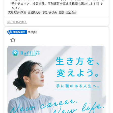
導やチェック、接客全般、店舗運営を支える役割も果たします◎ キ
ャリア...
変形労働時間制
交通費支給
駅近5分以内
髪型・髪色自由
同じ企業の求人
業務委託