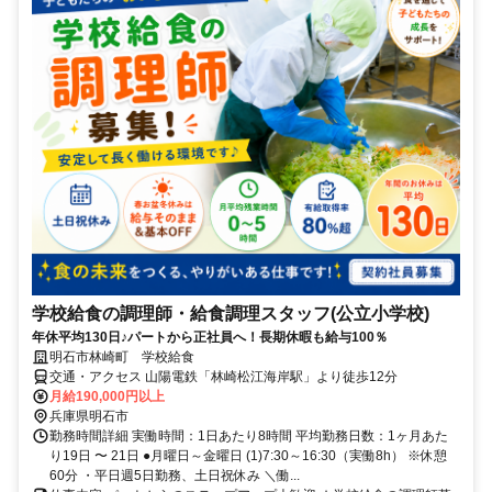
学校給食の調理師・給食調理スタッフ(公立小学校)
年休平均130日♪パートから正社員へ！長期休暇も給与100％
明石市林崎町 学校給食
交通・アクセス 山陽電鉄「林崎松江海岸駅」より徒歩12分
月給190,000円以上
兵庫県明石市
勤務時間詳細 実働時間：1日あたり8時間 平均勤務日数：1ヶ月あた
り19日 〜 21日 ●月曜日～金曜日 (1)7:30～16:30（実働8h） ※休憩
60分 ・平日週5日勤務、土日祝休み ＼働...