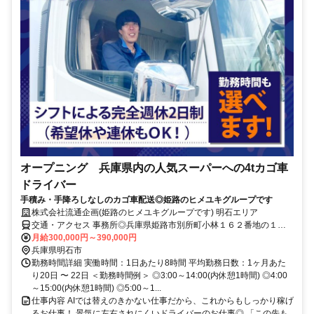
オープニング 兵庫県内の人気スーパーへの4tカゴ車
ドライバー
手積み・手降ろしなしのカゴ車配送◎姫路のヒメユキグループです
株式会社流通企画(姫路のヒメユキグループです) 明石エリア
交通・アクセス 事務所◎兵庫県姫路市別所町小林１６２番地の１◆
アクセス：ＪＲ｢曽根｣駅徒歩15分/別所ＩＣ近く ◎車通勤ＯＫ！
月給300,000円～390,000円
兵庫県明石市
勤務時間詳細 実働時間：1日あたり8時間 平均勤務日数：1ヶ月あた
り20日 〜 22日 ＜勤務時間例＞ ◎3:00～14:00(内休憩1時間) ◎4:00
～15:00(内休憩1時間) ◎5:00～1...
仕事内容 AIでは替えのきかない仕事だから、これからもしっかり稼げ
るお仕事！ 景気に左右されにくいドライバーのお仕事◎ 「この先も