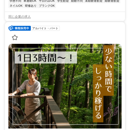
学歴不問
車通勤OK
平日のみOK
学生歓迎
経験不問
未経験者歓迎
経験者歓迎
ネイルOK
研修あり
ブランクOK
同じ企業の求人
アルバイト・パート