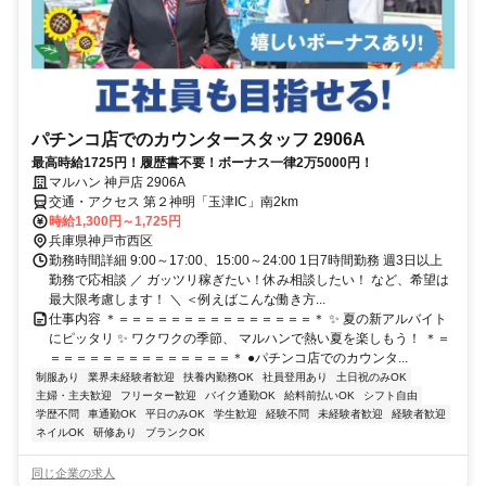
パチンコ店でのカウンタースタッフ 2906A
最高時給1725円！履歴書不要！ボーナス一律2万5000円！
マルハン 神戸店 2906A
交通・アクセス 第２神明「玉津IC」南2km
時給1,300円～1,725円
兵庫県神戸市西区
勤務時間詳細 9:00～17:00、15:00～24:00 1日7時間勤務 週3日以上
勤務で応相談 ／ ガッツリ稼ぎたい！休み相談したい！ など、希望は
最大限考慮します！ ＼ ＜例えばこんな働き方...
仕事内容 ＊＝＝＝＝＝＝＝＝＝＝＝＝＝＝＝＊ ✨ 夏の新アルバイト
にピッタリ ✨ ワクワクの季節、 マルハンで熱い夏を楽しもう！ ＊＝
＝＝＝＝＝＝＝＝＝＝＝＝＝＝＊ ●パチンコ店でのカウンタ...
制服あり
業界未経験者歓迎
扶養内勤務OK
社員登用あり
土日祝のみOK
主婦・主夫歓迎
フリーター歓迎
バイク通勤OK
給料前払いOK
シフト自由
学歴不問
車通勤OK
平日のみOK
学生歓迎
経験不問
未経験者歓迎
経験者歓迎
ネイルOK
研修あり
ブランクOK
同じ企業の求人