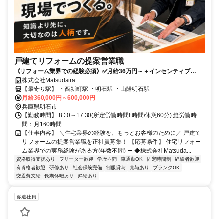
戸建てリフォームの提案営業職
《リフォーム業界での経験必須》✅月給36万円～＋インセンティブ
✅100％反響営業・飛び込みなし✅幹部・事業責任者を目指せる！
株式会社Matsudaira
【最寄り駅】 ・西新町駅 ・明石駅 ・山陽明石駅
月給360,000円～600,000円
兵庫県明石市
【勤務時間】 8:30～17:30(所定労働時間8時間/休憩60分) 総労働時
間：月160時間
【仕事内容】 ＼住宅業界の経験を、もっとお客様のために／ 戸建て
リフォームの提案営業職を正社員募集！ 【応募条件】 住宅リフォー
ム業界での実務経験がある方(年数不問) ー ◆株式会社Matsuda...
資格取得支援あり
フリーター歓迎
学歴不問
車通勤OK
固定時間制
経験者歓迎
有資格者歓迎
研修あり
社会保険完備
制服貸与
賞与あり
ブランクOK
交通費支給
長期休暇あり
昇給あり
派遣社員