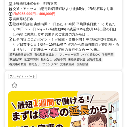
上野紙料株式会社 明石支店
交通・アクセス 山陽電鉄/西新町駅より徒歩5分、JR/明石駅より車で5
分
月給255,000円～400,000円
兵庫県明石市
勤務時間詳細 実働時間：1日あたり8時間 平均勤務日数：1ヶ月あた
り20日 〜 23日 6時～17時(実動8h)※残業20h程度/月 6時出勤の日は
15時頃に終業します 共働きのご家庭の方からは ...
仕事内容 ここがポイント！ ✅経験・資格不問！ 中型免許取得支援あ
り ✅残業少な目！6時～15時勤務で 夕方から自由時間◎ ✅長距離・泊
まりなし！ 近距離ルートのみで体の負担少なめ ー ＼未...
業界未経験者歓迎
資格取得支援あり
フリーター歓迎
バイク通勤OK
学歴不問
車通勤OK
固定時間制
転勤なし
経験不問
未経験者歓迎
経験者歓迎
有資格者歓迎
賞与あり
ブランクOK
交通費支給
長期歓迎
アルバイト・パート