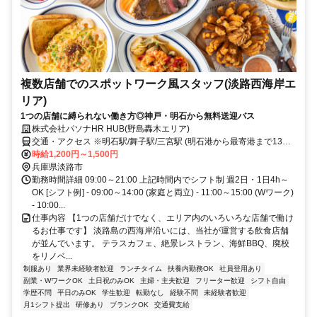
複数店舗でのスポットワーク風スタッフ(淡路西海岸エ
リア)
1つの店舗に縛られない働き方◎神戸・明石から無料送迎バス
株式会社パソナHR HUB(野島轟木エリア)
交通・アクセス ※明石駅/舞子駅/三宮駅 (明石港から最寄港まで13分/
高速舞子から15分/三宮から45分)
時給1,200円～1,500円
兵庫県淡路市
勤務時間詳細 09:00～21:00 上記時間内でシフト制 週2日・1日4h～
OK [シフト例] - 09:00～14:00 (家庭と両立) - 11:00～15:00 (Wワーク)
- 10:00...
仕事内容 【1つの店舗だけでなく、エリア内のいろいろな店舗で働け
るお仕事です】 淡路島の西海岸沿いには、当社が運営する飲食店舗
が並んでいます。 テラスカフェ、絶景レストラン、海鮮BBQ、廃校
をリノベ...
制服あり
業界未経験者歓迎
ランチタイム
扶養内勤務OK
社員登用あり
副業・WワークOK
土日祝のみOK
主婦・主夫歓迎
フリーター歓迎
シフト自由
学歴不問
平日のみOK
学生歓迎
転勤なし
経験不問
未経験者歓迎
月1シフト提出
研修あり
ブランクOK
交通費支給