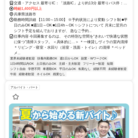
交通・アクセス 最寄りIC：「淡路IC」より約13分 最寄りバス停：
「野島江崎」より徒歩約15分
時給1,400円以上
兵庫県淡路市
勤務時間詳細 【11:00～15:00】 ※予約状況により変動 シフト制 ■平
日のみOK ■週1日～OK ■1日4h～OK ✨シフトについて 月末に翌月の
シフト予定を組んでおりますが、 急なご予約...
仕事内容 今回募集するのは、 その特別な空間を“きれいで快適な状態
に保つ”清掃スタッフ。 ＜具体的に…＞ ＊一棟貸しヴィラの室内清掃
＊リビング・寝室・水回り（浴室・洗面・トイレ）の清掃 ＊ベッド
メ...
業界未経験者歓迎
扶養内勤務OK
週1日からOK
副業・WワークOK
1日4時間以内OK
土日祝のみOK
主婦・主夫歓迎
フリーター歓迎
短期
シフト自由
学歴不問
車通勤OK
平日のみOK
転勤なし
経験不問
未経験者歓迎
午前
経験者歓迎
ネイルOK
残業なし
アルバイト・パート