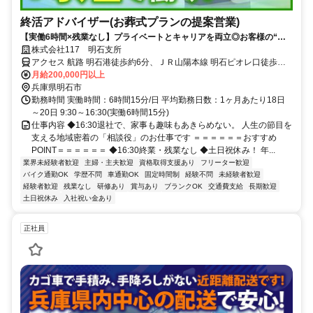
終活アドバイザー(お葬式プランの提案営業)
【実働6時間×残業なし】プライベートとキャリアを両立◎お客様の“も
しも”に備える相談スタッフ◎とかにしてみませんか？
株式会社117 明石支所
アクセス 航路 明石港徒歩約6分、ＪＲ山陽本線 明石ピオレ口徒歩約9
分、山陽電鉄本線 山陽明石西出口徒歩約10分 各線明石駅から徒歩10
月給200,000円以上
分 ■車・バイク通勤ＯＫ
兵庫県明石市
勤務時間 実働時間：6時間15分/日 平均勤務日数：1ヶ月あたり18日
～20日 9:30～16:30(実働6時間15分)
仕事内容 ◆16:30退社で、家事も趣味もあきらめない。 人生の節目を
支える地域密着の「相談役」のお仕事です ＝＝＝＝＝＝おすすめ
POINT＝＝＝＝＝＝ ◆16:30終業・残業なし ◆土日祝休み！ 年...
業界未経験者歓迎
主婦・主夫歓迎
資格取得支援あり
フリーター歓迎
バイク通勤OK
学歴不問
車通勤OK
固定時間制
経験不問
未経験者歓迎
経験者歓迎
残業なし
研修あり
賞与あり
ブランクOK
交通費支給
長期歓迎
土日祝休み
入社祝い金あり
正社員