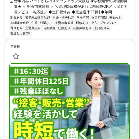
仕事内容 パートからのステップアップ大歓迎 ★学校給食の調理師募
集★ ＜ 明石市林崎町 ＞ ＼調理師資格があれば未経験OK／ ＼契約社
員デビューも応援／ ◆土日祝休み ◆完全週休2日制 ◆年間...
制服あり
業界未経験者歓迎
主婦・主夫歓迎
学歴不問
固定時間制
転勤なし
未経験者歓迎
午前
残業なし
有資格者歓迎
研修あり
夕方
ブランクOK
育休あり
交通費支給
長期歓迎
社割あり
長期休暇あり
土日祝休み
友達と応募OK
正社員