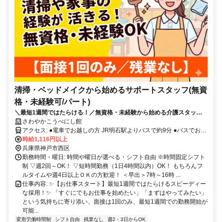
清掃・ベッドメイクから始めるサポートスタッフ(無資
格・未経験可/パート)
＼最短1週間ではたらける！／無資格・未経験から始める介護スタッフ♪
週2日〜＆WワークもOK！
さわやかこうべにし館
アクセス: ●電車でお越しの方 JR明石駅よりバスで約9分 ●バスでお越
しの方 ヴェルデ玉津バス停より徒歩約2分 ════════════ ▶
時給1,116円以上
車・バイク通勤OK（無料駐車場あり） ※ガソリン代支給（距離40キ
兵庫県神戸市西区
ロで最大2万円） ▶交通費実費支給（上限20,000円／月）
勤務時間・曜日: 時間や曜日が選べる・シフト自由 ※時間固定シフト
制 ▽週2回～OK！ ▽短時間勤務（1日4時間以内）OK！ もちろんフ
ルタイムや週4日以上ＯＫの方歓迎！ ＜早出＞7時～16時 ...
仕事内容: ✨【お仕事スタート】最短1週間ではたらけるスピーディー
な採用！✨ 「すぐにでもお仕事を始めたい」「まずはやってみたい」
という気持ちに寄り添い、面接は1回のみ、最短1週間での勤務開始が
可能...
変形労働時間制
シフト自由
残業なし
週2・3日からOK