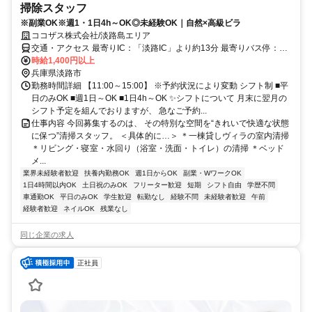
掃除スタッフ
※副業OK※週1・1日4h～OK◎未経験OK｜自然×高級ビラ
ココザス株式会社/淡路島エリア
交通・アクセス 最寄りIC：「淡路IC」より約13分 最寄りバス停：
「野島江崎」より徒歩約15分
時給1,400円以上
兵庫県淡路市
勤務時間詳細 【11:00～15:00】 ※予約状況により変動 シフト制 ■平
日のみOK ■週1日～OK ■1日4h～OK ✨シフトについて 月末に翌月の
シフト予定を組んでおりますが、 急なご予約...
仕事内容 今回募集するのは、 その特別な空間を“きれいで快適な状態
に保つ”清掃スタッフ。 ＜具体的に…＞ ＊一棟貸しヴィラの室内清掃
＊リビング・寝室・水回り（浴室・洗面・トイレ）の清掃 ＊ベッド
メ...
業界未経験者歓迎
扶養内勤務OK
週1日からOK
副業・WワークOK
1日4時間以内OK
土日祝のみOK
フリーター歓迎
短期
シフト自由
学歴不問
車通勤OK
平日のみOK
学生歓迎
転勤なし
経験不問
未経験者歓迎
午前
経験者歓迎
ネイルOK
残業なし
同じ企業の求人
正社員