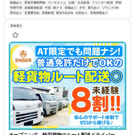
制服あり
変形労働時間制
ランチタイム
主婦・主夫歓迎
フリーター歓迎
早朝
学歴不問
未経験者歓迎
午前
駅ナカ
研修あり
夕方
賞与あり
ブランクOK
育休あり
交通費支給
長期歓迎
駅近5分以内
社割あり
長期休暇あり
業務委託
オープニング 軽四貨物のルート配送ドライバー