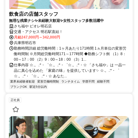
飲食店の店舗スタッフ
無理な残業ナシ✨未経験大歓迎✨女性スタッフ多数活躍中
さち福や ピオレ明石店
交通・アクセス 明石駅直結！
月給247,000円～342,000円
兵庫県明石市
勤務時間詳細 総労働時間：1ヶ月あたり171時間 1ヵ月単位の変形労
働時間制 ※月間総労働時間171～177時間 ◆勤務シフト例 （1）8：
00～17：00 （2）9：00～18：00 （3）1...
仕事内容 ☆.。.:*・゜☆.。.:*・゜☆.。.:*・☆ 「さち福や」は 一品一
品に真心を込めた 「家庭の味」を提供しています✨ ☆.。.:*・゜
☆.。.:*・゜☆.。.:*・☆ あなた...
業界未経験者歓迎
変形労働時間制
ランチタイム
学歴不問
経験不問
ブランクOK
駅近5分以内
正社員