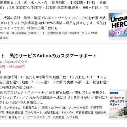
勤務曜日：月・火・水・木・金 ・勤務時間： [1] 09:00～17:45 ・最低
）：5日 残業時間:月9時間～19時間 就業期間:即日～ ※6ヶ月以上（長
..
ＤＪ機器の設計・製造・販売でのネットワークエンジニアのお仕事 社内
、ゼロトラストの共通基盤向けのAWS構築～運用を担当します。最初は
用がメインですが、構築の上流工程にも...
学歴不問
固定時間制
フルリモート
交通費全額支給
在宅OK
ブランクOK
装自由
ト 民泊サービスAirbnbのカスタマーサポート
ance Japan株式会社
00円～360,000円
ト
細 実働時間：1日あたり8時間 平均勤務日数：1ヶ月あたり21日 ▼シフ
祝日含む週5日勤務 17：00～翌9：00の間で実働8時間（土日祝含む週5
1時間休憩の他に前半...
★新規プロジェクトスタート★ ✅ 完全在宅勤務♪ ✅ 弊社でしか募集をし
ジションです♪ ✅ これからの組織を一緒に形づくるやりがい ✅ 前例にと
しい挑戦ができる環境 ✅...
迎
ランチタイム
社員登用あり
副業・WワークOK
フリーター歓迎
学歴不問
不問
未経験者歓迎
フルリモート
経験者歓迎
ネイルOK
有資格者歓迎
研修あり
クOK
育休あり
オープニングスタッフ
長期歓迎
シフト制