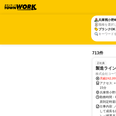
兵庫県
兵庫県
小野
小野
職種を選択
ブランクOK
ブランクOK
キーワード
713件
正社員
製造ライ
株式会社コー
月給242,0
アクセス: ⭐マイカー通勤可能です♪(駐車場完備) JR加古川線「小野町駅」から徒歩
15分
兵庫県小野
勤務時間・曜
原則定時退
仕事内容:
して成長を
＼ ✅残業月