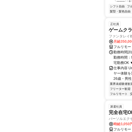
╰───･･⭐･
シフト自由
フ
髪型・髪色自由
正社員
ゲームクライ
ファンタレイ
月給350,0
フルリモー
勤務時間詳細
勤務時間：9
宅勤務OK ▼
仕事内容 U
ヤー体験を
26歳・男性
業界未経験者歓
フリーター歓迎
フルリモート
派遣社員
完全在宅O
パーソルエクセ
時給3,050
フルリモー