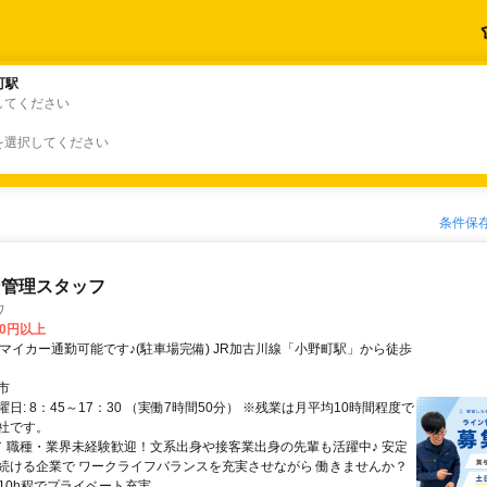
町駅
町駅
してください
を選択してください
条件保
ン管理スタッフ
ワ
00円以上
市
日: 8：45～17：30 （実働7時間50分） ※残業は月平均10時間程度で
社です。
 ／ 職種・業界未経験歓迎！文系出身や接客業出身の先輩も活躍中♪ 安定
続ける企業で ワークライフバランスを充実させながら 働きませんか？
10h程でプライベート充実 ...