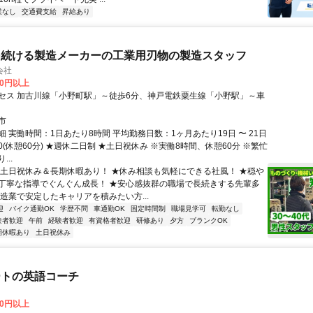
業なし
交通費支給
昇給あり
を続ける製造メーカーの工業用刃物の製造スタッフ
会社
00円以上
セス 加古川線「小野町駅」～徒歩6分、神戸電鉄粟生線「小野駅」～車
市
 実働時間：1日あたり8時間 平均勤務日数：1ヶ月あたり19日 〜 21日
7:00(休憩60分) ★週休二日制 ★土日祝休み ※実働8時間、休憩60分 ※繁忙
..
★土日祝休み＆長期休暇あり！ ★休み相談も気軽にできる社風！ ★穏や
丁寧な指導でぐんぐん成長！ ★安心感抜群の職場で長続きする先輩多
製造業で安定したキャリアを積みたい方...
迎
バイク通勤OK
学歴不問
車通勤OK
固定時間制
職場見学可
転勤なし
験者歓迎
午前
経験者歓迎
有資格者歓迎
研修あり
夕方
ブランクOK
期休暇あり
土日祝休み
ートの英語コーチ
00円以上