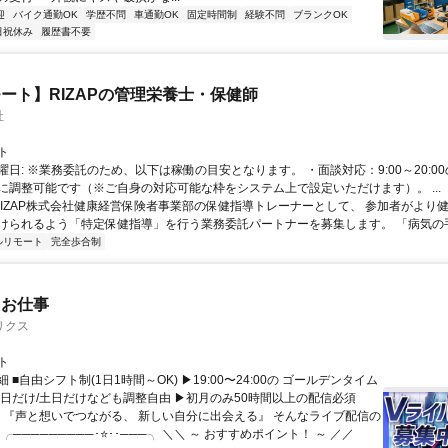
迎
バイク通勤OK
学歴不問
車通勤OK
固定時間制
経験不問
ブランクOK
日祝休み
履歴書不要
ート】RIZAPの管理栄養士・保健師
社
ト
曜日: ※業務委託のため、以下は稼働の目安となります。 ・面談対応：9:00～20:0
に調整可能です（※ご自身の対応可能な枠をシステム上で設定いただけます）。 ...
 RIZAP株式会社健康経営保険者事業部の保健指導トレーナーとして、 参加者がより
けられるよう「特定保健指導」を行う業務委託パートナーを募集します。 「病気の手前
ルリモート
完全歩合制
たお仕事
リクス
ト
 ■自由シフト制(1日1時間～OK) ▶19:00〜24:00の ゴールデンタイム
平日だけ/土日だけなども調整自由 ▶初月のみ50時間以上の配信必須
／ 『声と想いでつながる、 新しい自分に出会える』 そんなライブ配信の
 ╭─────────･⭐･･───╮ ＼＼ ～ おすすめポイント！ ～ ／／