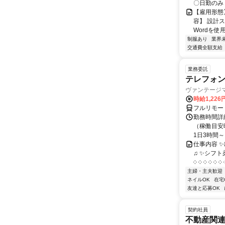
〇日勤のみ
【雇用形態
容】 設計
Wordを使
制服あり
業界
交通費全額支給
業務委託
テレフォ
ヴァンテージ
時給1,226
フルリモー
勤務時間詳
（稼働目安時
1日3時間～
仕事内容 
♫ ✨シフト
༶ ༶ ༶ ༶ ༶ ༶ ༶
主婦・主夫歓迎
ネイルOK
在宅
友達と応募OK
契約社員
不動産関