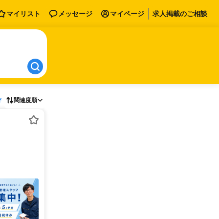
マイリスト
メッセージ
マイページ
求人掲載のご相談
存
関連度順