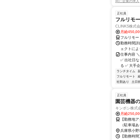
同じ企業の求人
正社員
フルリモー
CLINKS株式
月給450,0
フルリモー
勤務時間詳細
ェクトによ
仕事内容 ＼
✅ 出社日
る ✅ 大手企
ランチタイム
フルリモート
社割あり
土日
正社員
園芸機器の
キンボシ株式
月給250,0
【勤務地アクセ
（駐車場あ
兵庫県小野
【勤務時間】