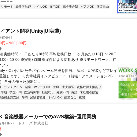
──ｖ─...
ルリモート
経験者歓迎
ネイルOK
在宅OK
完全歩合制
ピアスOK
服装自由
アント開発(Unity|UI実装)
株式会社
00円～900,000円
ト
 実働時間：1日あたり8時間 平均勤務日数：1ヶ月あたり18日 〜 20日
:00～18:00 ※実働8時間 ※案件により変動あり ※リモートワーク、在
フレ...
nity・C#を用いたモバイルゲーム開発を担当。 演出・UI実装などプレイ
重視します。 ＼先輩社員インタビュー／ （前職：アニメーションPG
） 自分の作った演出に...
迎
ランチタイム
副業・WワークOK
主婦・主夫歓迎
資格取得支援あり
早朝
学歴不問
固定時間制
転勤なし
経験不問
英語
未経験者歓迎
交通費全額支給
午前
経験者歓迎
ネイルOK
残業なし
夜間
K 音楽機器メーカーでのAWS構築~運用業務
ルHRパートナーズ 株式会社
円
ト