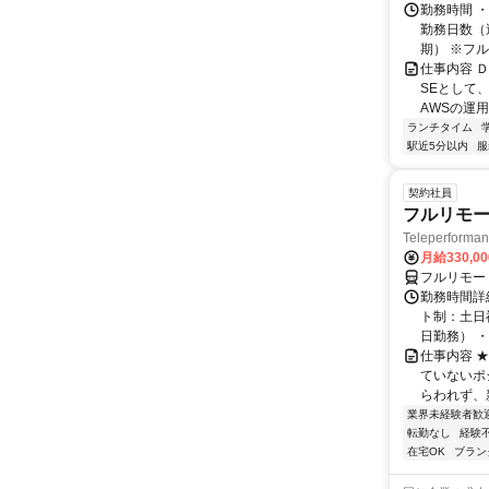
勤務時間 ・
勤務日数（週
期） ※フル.
仕事内容 
SEとして
AWSの運
ランチタイム
駅近5分以内
服
契約社員
フルリモー
Teleperform
月給330,0
フルリモー
勤務時間詳
ト制：土日
日勤務） ・
仕事内容 
ていないポ
らわれず、新
業界未経験者歓
転勤なし
経験
在宅OK
ブラン