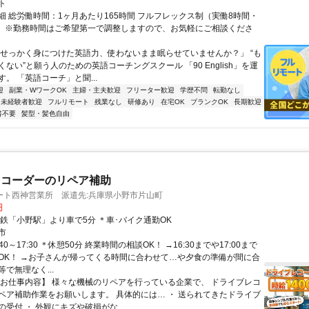
ト
細 総労働時間：1ヶ月あたり165時間 フルフレックス制（実働8時間・
） ※勤務時間はご希望第一で調整しますので、お気軽にご相談くださ
「せっかく身につけた英語力、使わないまま眠らせていませんか？」 “も
ない”と願う人のための英語コーチングスクール 「90 English」を運
。 「英語コーチ」と聞...
迎
副業・WワークOK
主婦・主夫歓迎
フリーター歓迎
学歴不問
転勤なし
未経験者歓迎
フルリモート
残業なし
研修あり
在宅OK
ブランクOK
長期歓迎
書不要
髪型・髪色自由
レコーダーのリペア補助
ート西神営業所 派遣先:兵庫県小野市片山町
円
神鉄「小野駅」より車で5分 ＊車･バイク通勤OK
市
40～17:30 ＊休憩50分 終業時間の相談OK！ →16:30までや17:00まで
OK！ →お子さんが帰ってくる時間に合わせて…や夕食の準備が間に合
で無理なく...
【お仕事内容】 様々な機械のリペアを行っている企業で、 ドライブレコ
ペア補助作業をお願いします。 具体的には… ・ 送られてきたドライブ
受付 ・ 外観にキズや破損がな...