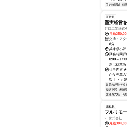
固定時間制
残
正社員
堅実経営
谷口工業株式
月給250,0
交通・アク
6分
兵庫県小野
勤務時間詳細
8:00～1
期は残業あり.
仕事内容 
かな先輩の
数！ ＞＞
業界未経験者歓
経験不問
未経
交通費支給
長
正社員
フルリモ
90株式会社
月給304,0