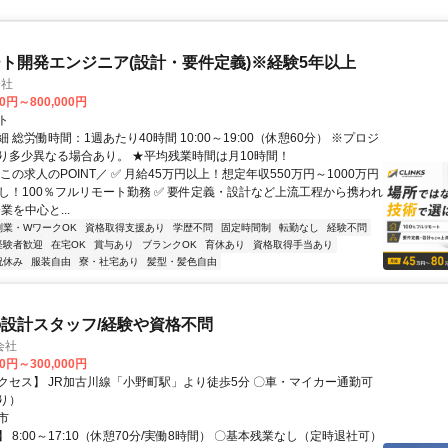
ト開発エンジニア(設計・要件定義)※経験5年以上
会社
00円～800,000円
ト
 総労働時間：1週あたり40時間 10:00～19:00（休憩60分） ※プロジ
り多少異なる場合あり。 ★平均残業時間は月10時間！
この求人のPOINT／ ✅ 月給45万円以上！想定年収550万円～1000万円
なし！100％フルリモート勤務 ✅ 要件定義・設計など上流工程から携われ
業を中心と...
副業・WワークOK
資格取得支援あり
学歴不問
固定時間制
転勤なし
経験不問
経験者歓迎
在宅OK
賞与あり
ブランクOK
育休あり
資格取得手当あり
祝休み
服装自由
寮・社宅あり
髪型・髪色自由
設計スタッフ/経験や資格不問
会社
00円～300,000円
ス】 JR加古川線「小野町駅」より徒歩5分 〇車・マイカー通勤可
り）
市
 8:00～17:10（休憩70分/実働8時間） 〇基本残業なし（定時退社可）