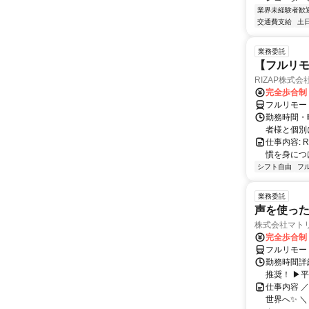
業界未経験者歓
交通費支給
土
業務委託
【フルリモ
RIZAP株式会
完全歩合制
フルリモー
勤務時間・
者様と個別
仕事内容:
慣を身につ
シフト自由
フ
業務委託
声を使っ
株式会社マト
完全歩合制
フルリモー
勤務時間詳細
推奨！ ▶
仕事内容 
世界へ✨ ＼