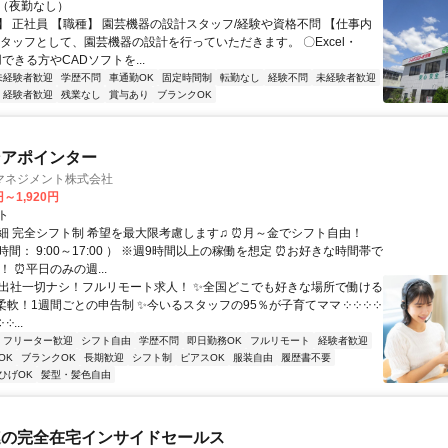
（夜勤なし）
】 正社員 【職種】 園芸機器の設計スタッフ/経験や資格不問 【仕事内
スタッフとして、園芸機器の設計を行っていただきます。 〇Excel・
用できる方やCADソフトを...
未経験者歓迎
学歴不問
車通勤OK
固定時間制
転勤なし
経験不問
未経験者歓迎
経験者歓迎
残業なし
賞与あり
ブランクOK
ンアポインター
マネジメント株式会社
円～1,920円
ト
細 完全シフト制 希望を最大限考慮します♫ ⏰月～金でシフト自由！
間： 9:00～17:00 ） ※週9時間以上の稼働を想定 ⏰お好きな時間帯で
！ ⏰平日のみの週...
✨出社一切ナシ！フルリモート求人！ ✨全国どこでも好きな場所で働ける
柔軟！1週間ごとの申告制 ✨今いるスタッフの95％が子育てママ ༶ ༶ ༶ ༶
 ༶...
フリーター歓迎
シフト自由
学歴不問
即日勤務OK
フルリモート
経験者歓迎
OK
ブランクOK
長期歓迎
シフト制
ピアスOK
服装自由
履歴書不要
ひげOK
髪型・髪色自由
連の完全在宅インサイドセールス