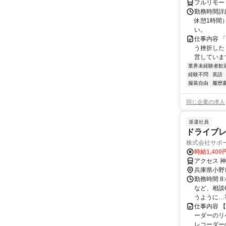
フルリモー
勤務時間詳
休憩1時間
い。
仕事内容 
う挫折したく
営しています
業界未経験者歓
経験不問
英語
服装自由
履歴
同じ企業の求人
派遣社員
ドライブ
株式会社サポ
時給1,400
アクセス 
兵庫県小野
勤務時間 8:
など、相談
うように…等
仕事内容 
ーダーのリ
レコーダーの