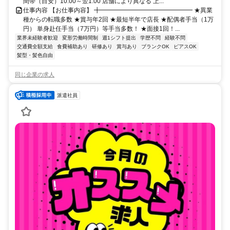
間帯（目安）10:00～翌1:00 店舗により異なる 上...
仕事内容 【お仕事内容】 ╋━━━━━━━━━━━━━━━ ★異業
種からの転職多数 ★賞与年2回 ★最短半年で店長 ★配偶者手当（1万
円） 単身赴任手当（7万円）等手当多数！ ★面接1回！...
業界未経験者歓迎
変形労働時間制
週1シフト提出
学歴不問
経験不問
交通費全額支給
食費補助あり
研修あり
賞与あり
ブランクOK
ピアスOK
髪型・髪色自由
同じ企業の求人
派遣社員