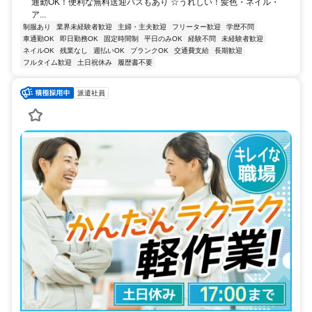
通勤OK！便利な無料送迎バスもあり ☆うれしい！髪色・ネイル・
ア...
制服あり
業界未経験者歓迎
主婦・主夫歓迎
フリーター歓迎
学歴不問
車通勤OK
即日勤務OK
固定時間制
平日のみOK
経験不問
未経験者歓迎
ネイルOK
残業なし
週払いOK
ブランクOK
交通費支給
長期歓迎
フルタイム歓迎
土日祝休み
履歴書不要
派遣社員