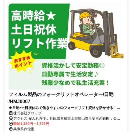
フィルム製品のフォークリフトオペレーター/日勤
/HMJ0007
★日勤×土日祝休みで働きやすい◎フォークリフト資格を活かせる！入
出庫作業や積み込みなどのコツコツ作業♪月収23万円以上可＆残業少な
株式会社グロップ
めで生活リズムも安定♪
アクセス 雇入れ直後：兵庫県赤穂郡上郡町山野里変更の範囲：会社
の定める就業場所＼アクセス／上郡駅から車で5分＼通勤備考／・マ
時給1,380円～1,725円
イカー通勤可能・無料駐車場と駐輪場完備
兵庫県赤穂郡