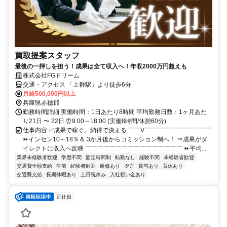
買取提案スタッフ
最後の一押しを担う！成果は全て収入へ！年収2000万円超えも
株式会社FGドリーム
交通・アクセス 「上群駅」より徒歩6分
月給500,000円以上
兵庫県赤穂郡
勤務時間詳細 実働時間：1日あたり8時間 平均勤務日数：1ヶ月あた
り21日 〜 22日 ⏰9:00～18:00 (実働8時間/休憩60分)
仕事内容 ✅成果で稼ぐ。納得で決まる ￣￣V￣￣￣￣￣￣￣￣￣￣￣
⏩インセン10～18％＆ 3か月後からコミッション制へ！ ⇒成果がダ
イレクトに収入へ反映 ￣￣￣￣￣￣￣￣￣￣￣￣￣￣￣￣ ⏩平均...
業界未経験者歓迎
学歴不問
固定時間制
転勤なし
経験不問
未経験者歓迎
交通費全額支給
午前
経験者歓迎
研修あり
夕方
賞与あり
育休あり
交通費支給
長期休暇あり
土日祝休み
入社祝い金あり
正社員