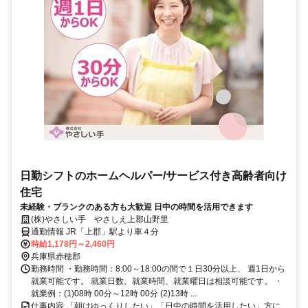
日勤シフトのホームヘルパー/サービス付き高齢者向け
住宅
未経験・ブランクのある方も大歓迎 日中の時間を活用できます
(株)やさしい手 やさしえ上郡山野里
通勤情報 JR「上郡」駅より車４分
時給1,178円～2,460円
兵庫県赤穂郡
勤務時間 ・勤務時間：8:00～18:00の間で１日30分以上、 週1日から
就業可能です。 就業日数、就業時間、就業曜日は相談可能です。 ・
就業例：(1)08時 00分～12時 00分 (2)13時 ...
仕事内容 「朝はゆっくりしたい」「日中の時間を活用したい」方に