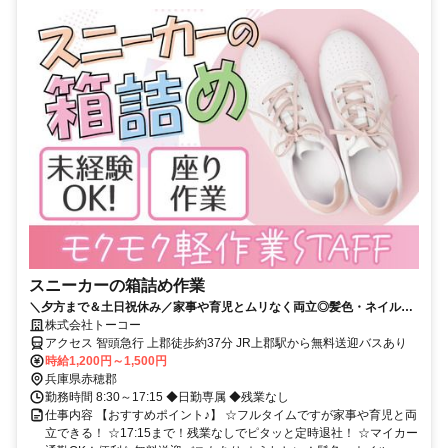
スニーカーの箱詰め作業
＼夕方まで＆土日祝休み／家事や育児とムリなく両立◎髪色・ネイル・
アクセも自由で、普段のおしゃれも我慢せずに働けます♪
株式会社トーコー
アクセス 智頭急行 上郡徒歩約37分 JR上郡駅から無料送迎バスあり
時給1,200円～1,500円
兵庫県赤穂郡
勤務時間 8:30～17:15 ◆日勤専属 ◆残業なし
仕事内容 【おすすめポイント♪】 ☆フルタイムですが家事や育児と両
立できる！ ☆17:15まで！残業なしでピタッと定時退社！ ☆マイカー