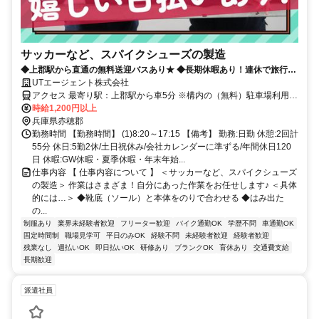
サッカーなど、スパイクシューズの製造
◆上郡駅から直通の無料送迎バスあり★ ◆長期休暇あり！連休で旅行な
ども楽しめます！ ◆土日祝休みで予定が立てやすい！ ◆明るい髪色・ネ
UTエージェント株式会社
イルOK！オシャレも続けられます！
アクセス 最寄り駅：上郡駅から車5分 ※構内の（無料）駐車場利用
OK
時給1,200円以上
兵庫県赤穂郡
勤務時間 【勤務時間】 (1)8:20～17:15 【備考】 勤務:日勤 休憩:2回計
55分 休日:5勤2休/土日祝休み/会社カレンダーに準ずる/年間休日120
日 休暇:GW休暇・夏季休暇・年末年始...
仕事内容 【 仕事内容について 】 ＜サッカーなど、スパイクシューズ
の製造＞ 作業はさまざま！自分にあった作業をお任せします♪ ＜具体
的には…＞ ◆靴底（ソール）と本体をのりで合わせる ◆はみ出た
の...
制服あり
業界未経験者歓迎
フリーター歓迎
バイク通勤OK
学歴不問
車通勤OK
固定時間制
職場見学可
平日のみOK
経験不問
未経験者歓迎
経験者歓迎
残業なし
週払いOK
即日払いOK
研修あり
ブランクOK
育休あり
交通費支給
長期歓迎
派遣社員