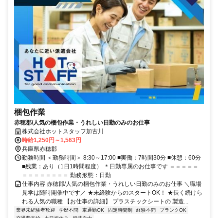
梱包作業
赤穂郡/人気の梱包作業・うれしい日勤のみのお仕事
株式会社ホットスタッフ加古川
時給1,250円～1,563円
兵庫県赤穂郡
勤務時間 ＜勤務時間＞ 8:30～17:00 ■実働：7時間30分 ■休憩：60分
■残業：あり（1日1時間程度） ＊日勤専属のお仕事です ＝＝＝＝＝
＝＝＝＝＝＝＝＝ 勤務形態：日勤
仕事内容 赤穂郡/人気の梱包作業・うれしい日勤のみのお仕事 ＼職場
見学は随時開催中です／ ★未経験からのスタートOK！ ★長く続けら
れる人気の職種 【お仕事の詳細】 プラスチックシートの 製造...
業界未経験者歓迎
学歴不問
車通勤OK
固定時間制
経験不問
ブランクOK