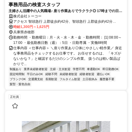
事務用品の検査スタッフ
主婦さん活躍中の人気職場♪ 座り作業ありでラクラク◎ 17時までの日勤
だから家庭との両立も安心！「久しぶりの仕事復帰」という方も大歓迎♪
株式会社トーコー
アクセス 智頭急行 上郡徒歩約42分、智頭急行 上郡徒歩約42分
JR「上郡」駅より車で9分
時給1,300円～1,625円
兵庫県赤穂郡
勤務時間 ・勤務曜日：月・火・水・木・金 ・勤務時間： [1] 08:00～
17:00 ・最低勤務日数（週）：5日 ・日勤専属 ・実働8時間
仕事内容 ＜仕事内容＞ ＼座り作業あり◎体にやさしい軽作業／ 身近
な事務用品をチェックするお仕事です。 お任せするのは、 「キズが
ないかな？」と確認するだけのシンプル作業。 扱うのは軽い製品ば
かりで...
制服あり
業界未経験者歓迎
主婦・主夫歓迎
学歴不問
車通勤OK
即日勤務OK
固定時間制
平日のみOK
経験不問
未経験者歓迎
経験者歓迎
週払いOK
ブランクOK
交通費支給
長期歓迎
フルタイム歓迎
土日祝休み
履歴書不要
髪型・髪色自由
正社員