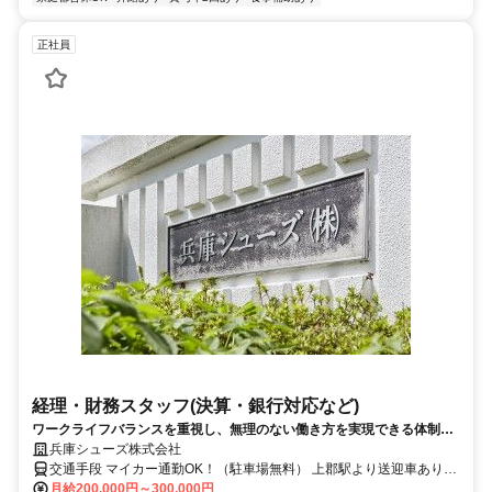
正社員
経理・財務スタッフ(決算・銀行対応など)
ワークライフバランスを重視し、無理のない働き方を実現できる体制を
整えています。
兵庫シューズ株式会社
交通手段 マイカー通勤OK！（駐車場無料） 上郡駅より送迎車あり
（人数制限あり） 苔縄駅より徒歩10分
月給200,000円～300,000円