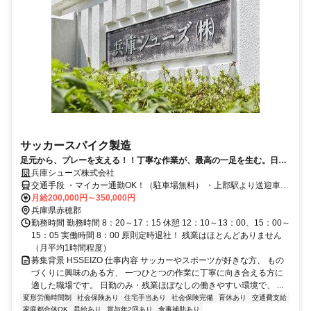
サッカースパイク製造
足元から、プレーを支える！！丁寧な作業が、最高の一足を生む。日勤
で、安定。無理なく続けられる製造の仕事。
兵庫シューズ株式会社
交通手段 ・マイカー通勤OK！（駐車場無料） ・上郡駅より送迎車あ
り（人数制限あり） ・苔縄駅より徒歩10分
月給200,000円～350,000円
兵庫県赤穂郡
勤務時間 勤務時間 8：20～17：15 休憩 12：10～13：00、15：00～
15：05 実働時間 8：00 原則定時退社！ 残業はほとんどありません
（月平均1時間程度）
募集背景 HSSEIZO 仕事内容 サッカーやスポーツが好きな方、 もの
づくりに興味のある方、 一つひとつの作業に丁寧に向き合える方に
適した職場です。 日勤のみ・残業ほぼなしの働きやすい環境で、 ...
変形労働時間制
社会保険あり
住宅手当あり
社会保険完備
育休あり
交通費支給
家庭都合休OK
昇給あり
賞与年2回あり
食事補助あり