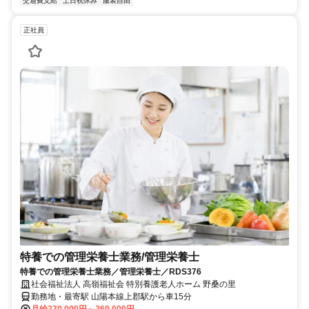
交通費支給
土日祝休み
服装自由
正社員
特養での管理栄養士業務/管理栄養士
特養での管理栄養士業務／管理栄養士／RDS376
社会福祉法人 高嶺福祉会 特別養護老人ホーム 野桑の里
勤務地・最寄駅 山陽本線上郡駅から車15分
月給230,000円～260,000円