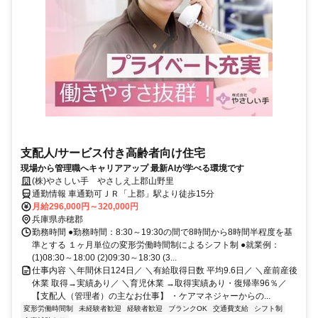
支配人/サービス付き高齢者向け住宅
現場から管理職へキャリアアップ 最新AIが学べる環境です
(株)やさしい手 やさしえ上郡山野里
通勤情報 車通勤可ＪＲ「上郡」駅より徒歩15分
月給296,000円～320,000円
兵庫県赤穂郡
勤務時間 ●勤務時間：8:30～19:30の間で8時間から8時間半程度を基
準とする １ヶ月単位の変形労働時間制によるシフト制 ●就業例：
(1)08:30～18:00 (2)09:30～18:30 (3...
仕事内容 ＼年間休日124日／ ＼有給取得日数 平均9.6日／ ＼産前産後
休業 取得→実績あり／ ＼育児休業 →取得実績あり・復帰率96％／
【支配人（管理者）の主なお仕事】 ・ケアマネジャーからの...
変形労働時間制
未経験者歓迎
経験者歓迎
ブランクOK
交通費支給
シフト制