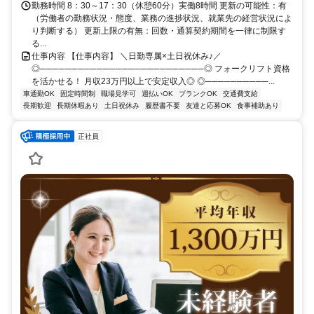
勤務時間 8：30～17：30（休憩60分）実働8時間 更新の可能性：有
（労働者の勤務状況・態度、業務の進捗状況、就業先の経営状況によ
り判断する） 更新上限の有無：回数・通算契約期間を一律に制限す
る...
仕事内容 【仕事内容】 ＼日勤専属×土日祝休み♪／
◎──────────────────────────◎ フォークリフト資格
を活かせる！ 月収23万円以上で安定収入◎ ◎──────────...
車通勤OK
固定時間制
職場見学可
週払いOK
ブランクOK
交通費支給
長期歓迎
長期休暇あり
土日祝休み
履歴書不要
友達と応募OK
食事補助あり
正社員