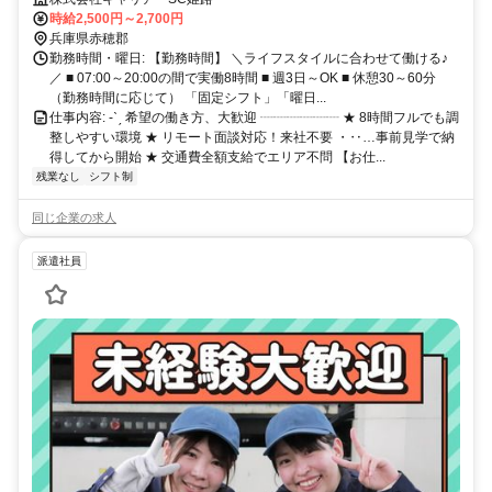
時給2,500円～2,700円
兵庫県赤穂郡
勤務時間・曜日: 【勤務時間】 ＼ライフスタイルに合わせて働ける♪
／ ■ 07:00～20:00の間で実働8時間 ■ 週3日～OK ■ 休憩30～60分
（勤務時間に応じて） 「固定シフト」「曜日...
仕事内容: -ˋˏ 希望の働き方、大歓迎 ┈┈┈┈┈┈ ★ 8時間フルでも調
整しやすい環境 ★ リモート面談対応！来社不要 ・‥…事前見学で納
得してから開始 ★ 交通費全額支給でエリア不問 【お仕...
残業なし
シフト制
同じ企業の求人
派遣社員