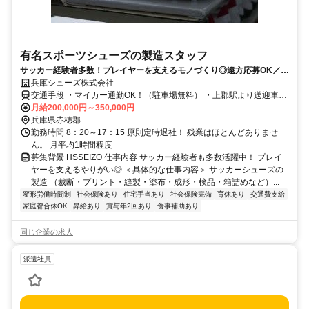
有名スポーツシューズの製造スタッフ
サッカー経験者多数！プレイヤーを支えるモノづくり◎遠方応募OK／住
宅手当あり
兵庫シューズ株式会社
交通手段 ・マイカー通勤OK！（駐車場無料） ・上郡駅より送迎車あ
り（人数制限あり） ・苔縄駅より徒歩10分
月給200,000円～350,000円
兵庫県赤穂郡
勤務時間 8：20～17：15 原則定時退社！ 残業はほとんどありませ
ん。 月平均1時間程度
募集背景 HSSEIZO 仕事内容 サッカー経験者も多数活躍中！ プレイ
ヤーを支えるやりがい◎ ＜具体的な仕事内容＞ サッカーシューズの
製造 （裁断・プリント・縫製・塗布・成形・検品・箱詰めなど）...
変形労働時間制
社会保険あり
住宅手当あり
社会保険完備
育休あり
交通費支給
家庭都合休OK
昇給あり
賞与年2回あり
食事補助あり
同じ企業の求人
派遣社員