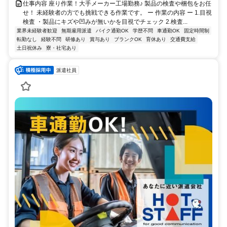
仕事内容 座り作業！大手メーカー工場勤務♪ 製品の検査や梱包をお任
せ！ 未経験者の方でも挑戦できる作業です。 ー 作業の内容 ー 1.目視
検査 ・製品にキズや凹みが無いかを目視でチェック 2.検査...
業界未経験者歓迎
無期雇用派遣
バイク通勤OK
学歴不問
車通勤OK
固定時間制
転勤なし
経験不問
研修あり
賞与あり
ブランクOK
育休あり
交通費支給
土日祝休み
寮・社宅あり
派遣社員