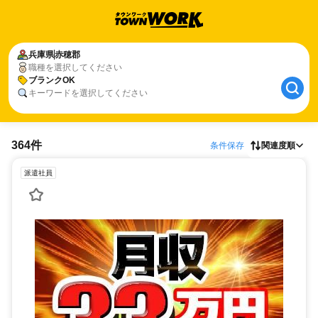
兵庫県
赤穂郡
職種を選択してください
ブランクOK
キーワードを選択してください
364件
条件保存
関連度順
派遣社員