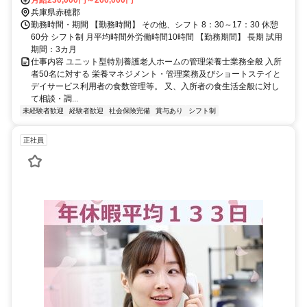
兵庫県赤穂郡
勤務時間・期間 【勤務時間】 その他、シフト 8：30～17：30 休憩
60分 シフト制 月平均時間外労働時間10時間 【勤務期間】 長期 試用
期間：3カ月
仕事内容 ユニット型特別養護老人ホームの管理栄養士業務全般 入所
者50名に対する 栄養マネジメント・管理業務及びショートステイと
デイサービス利用者の食数管理等。 又、入所者の食生活全般に対し
て相談・調...
未経験者歓迎
経験者歓迎
社会保険完備
賞与あり
シフト制
正社員