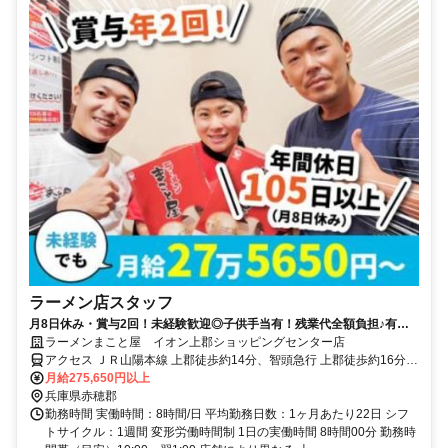
ラーメン店スタッフ
月8日休み・賞与2回！未経験歓迎◎子供手当有！残業代全額負担♪有給
100％取得
ラーメンまこと屋 イオン上郡ショッピングセンター店
アクセス ＪＲ山陽本線 上郡徒歩約14分、智頭急行 上郡徒歩約16分、
智頭急行 苔縄徒歩約54分
月給275,650円以上
兵庫県赤穂郡
勤務時間 実働時間：8時間/日 平均勤務日数：1ヶ月あたり22日 シフ
トサイクル：1週間 変形労働時間制 1日の実働時間 8時間00分 勤務時