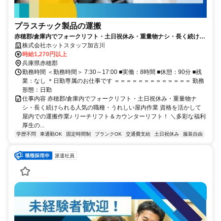
プラスチック製品の運搬
赤穂郡/倉庫内でフォークリフト・土日祝休み・重量物ナシ・長く続けら
れる人気の職種・うれしい屋内作業
株式会社ホットスタッフ加古川
時給1,270円以上
兵庫県赤穂郡
勤務時間 ＜勤務時間＞ 7:30～17:00 ■実働：8時間 ■休憩：90分 ■残
業：なし ＊日勤専属のお仕事です ＝＝＝＝＝＝＝＝＝＝＝＝＝ 勤務
形態：日勤
仕事内容 赤穂郡/倉庫内でフォークリフト・土日祝休み・重量物ナ
シ・長く続けられる人気の職種・うれしい屋内作業 資格を活かして
屋内での運搬作業♪ リーチリフト＆カウンターリフト！ ＼多彩な福利
厚生の...
学歴不問
車通勤OK
固定時間制
ブランクOK
交通費支給
土日祝休み
服装自由
派遣社員