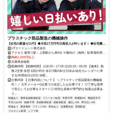
プラスチック部品製造の機械操作
【社宅の家賃ゼロ円】◆月収27万円可◎高収入が叶います！ ◆社宅費全
額補助！固定費を抑えて節約可能！ ◆夜間も営業の食堂完備！日替わり
UTエージェント株式会社
弁当の注文OK♪
アクセス 最寄り駅：上郡駅から車6分 ※構内の（無料）駐車場利用
OK ※日勤勤務の時のみ、上郡駅からのタクシー送迎あり （遅刻・早
時給1,300円以上
退時は利用不可/夜勤勤務はなし）
兵庫県赤穂郡
勤務時間 【勤務時間】 (1)8:20～17:05 (2)20:20～05:05 【備考】 勤
務:2交替 休憩:1回計45分 休日:5勤2休/土日休み/会社カレンダーに準
ずる/年間休日120日 休暇...
仕事内容 【 仕事内容について 】 ＼プラスチック部品製造の機械操
作！／ 大手メーカーG企業での安定したお仕事です！ ◎丁寧な指導
で安心してお仕事をスタート◎ 特別な資格や専門的な知識は必要あ
り...
制服あり
業界未経験者歓迎
フリーター歓迎
学歴不問
車通勤OK
職場見学可
平日のみOK
経験不問
未経験者歓迎
経験者歓迎
週払いOK
即日払いOK
研修あり
家賃無料
ブランクOK
育休あり
交通費支給
長期歓迎
フルタイム歓迎
シフト制