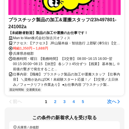
プラスチック製品の加工&運搬スタッフ/23h497801-
241002a
【未経験者歓迎】製品の加工や運搬のお仕事です！
Man to Man株式会社/加古川オフィス
アクセス: 【アクセス】 JR山陽本線・智頭急行 上郡駅 (車5分) 【交通
手段（車通勤など）】
時給1,350円～1,688円
兵庫県赤穂郡
勤務時間・曜日: 【勤務時間】 【3交替】 08:00~16:15 16:00~翌
00:15 00:00~08:15 【休憩】 各シフト45分ずつ 【残業】 基本無し ※
前後の繋ぎで発生すること...
仕事内容: 【職種】 プラスチック製品の加工や運搬スタッフ 【仕事内
容】 ＼資格があればOK！未経験スタート応援！／ 【3交替／土日休
み／フォークリフト作業あり】 ●お仕事内容 プラスチック製...
固定時間制
交通費支給
前へ
次へ
1
2
3
4
5
この条件の新着求人を受け取る
兵庫県 / 赤穂郡