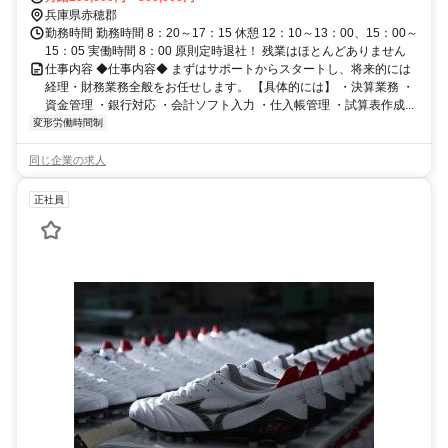
兵庫県赤穂郡
勤務時間 勤務時間 8：20～17：15 休憩 12：10～13：00、15：00～
15：05 実働時間 8：00 原則定時退社！ 残業はほとんどありません
仕事内容 ◆仕事内容◆ まずはサポートからスタートし、将来的には
経理・財務業務全般をお任せします。 【具体的には】 ・決算業務 ・
資金管理 ・銀行対応 ・会計ソフト入力 ・仕入帳管理 ・試算表作成...
変形労働時間制
同じ企業の求人
正社員