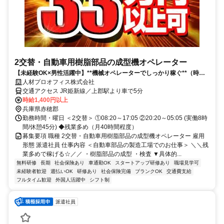
2交替・自動車用樹脂部品の成型機オペレーター
【未経験OK×男性活躍中】**機械オペレーターでしっかり稼ぐ**（時給
1400円～）（週払いOK）
人材プロオフィス株式会社
交通アクセス JR姫新線／上郡駅より車で5分
時給1,400円以上
兵庫県赤穂郡
勤務時間・曜日 ＜2交替＞ ①08:20～17:05 ②20:20～05:05 (実働8時
間/休憩45分) ◆残業多め（月40時間程度）
募集要項 職種 2交替・自動車用樹脂部品の成型機オペレーター 雇用
形態 派遣社員 仕事内容 ＜自動車部品の製造工場でのお仕事＞ ＼＼残
業多めで稼げる☆／／ ・樹脂部品の成型 ・検査 ▼具体的...
無料研修
長期
社会保険あり
車通勤OK
スタートアップ研修あり
職場見学可
未経験者歓迎
週払いOK
研修あり
社会保険完備
ブランクOK
交通費支給
フルタイム歓迎
外国人活躍中
シフト制
派遣社員