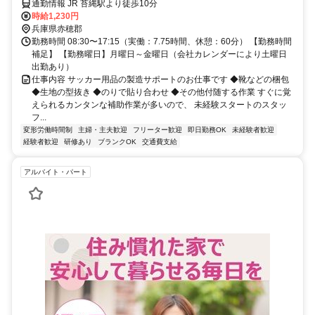
ンタン
通勤情報 JR 苔縄駅より徒歩10分
時給1,230円
兵庫県赤穂郡
勤務時間 08:30〜17:15（実働：7.75時間、休憩：60分） 【勤務時間
補足】 【勤務曜日】月曜日～金曜日（会社カレンダーにより土曜日
出勤あり）
仕事内容 サッカー用品の製造サポートのお仕事です ◆靴などの梱包
◆生地の型抜き ◆のりで貼り合わせ ◆その他付随する作業 すぐに覚
えられるカンタンな補助作業が多いので、 未経験スタートのスタッ
フ...
変形労働時間制
主婦・主夫歓迎
フリーター歓迎
即日勤務OK
未経験者歓迎
経験者歓迎
研修あり
ブランクOK
交通費支給
アルバイト・パート