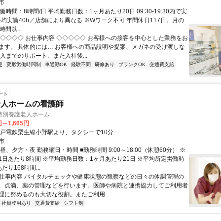
市
働時間：8時間/日 平均勤務日数：1ヶ月あたり20日 09:30-19:30内で実
平均実働40h／店舗により異なる ※Wワーク不可 年間休日117日。月の
間以...
◇◇◇◇◇ お仕事内容 ◇◇◇◇◇ お客様への接客を中心とした業務をお
ます。 具体的には… お客様への商品説明や提案、メガネの受け渡しな
入までのサポート、また入社後...
迎
変形労働時間制
車通勤OK
経験不問
研修あり
ブランクOK
交通費支給
ート
老人ホームの看護師
特別養護老人ホーム
円～1,665円
神戸電鉄栗生線小野駅より、タクシーで10分
市
昼、夕方・夜 勤務曜日・時間 ■勤務時間 9:00～18:00（休憩60分） ※
1日あたり8時間 ※平均勤務日数：1ヶ月あたり21日 ※平均所定労働時
たり168時間...
● 仕事内容 バイタルチェックや健康状態の観察などの日々の体調管理の
、点滴、薬の管理などを行います。医師や病院と連携協力してご利用者
理に努めるのも大切な役割。またご利用...
社員登用あり
交通費支給
シフト制