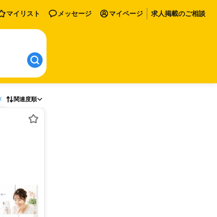
マイリスト
メッセージ
マイページ
求人掲載のご相談
存
関連度順