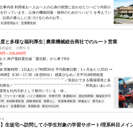
● 仕事内容 利用者お一人お一人の心身の状態に合わせたリハビリ内容の
案を行っています。心身の機能回復・維持のためのリハビリ を考えてい
。以前の暮らしに近づけるためのお手...
社員登用あり
交通費支給
度と多様な福利厚生│農業機械総合商社でのルート営業
式会社 小野S･S
00円～330,000円
セス 神戸電鉄粟生線「粟生駅」から車で8分
市
細 実働時間：1日あたり7時間30分 平均勤務日数：1ヶ月あたり20日 〜
務時間】 8:30～17:30（休憩90分） 残業少なめ／月平均3時間程度
￣￣￣￣￣￣￣￣￣￣￣￣￣￣￣￣￣￣￣ ✅笑顔ができる職場環境と多
利厚生✅ ￣￣￣￣￣￣￣￣￣￣￣￣￣￣￣￣￣￣￣ ・和気あいあいの
環境を社内方針として根付いている ・休...
迎
フリーター歓迎
バイク通勤OK
学歴不問
車通勤OK
固定時間制
職場見学可
不問
未経験者歓迎
経験者歓迎
残業なし
有資格者歓迎
研修あり
賞与あり
休あり
交通費支給
長期歓迎
駅近5分以内
ート
】生徒宅へ訪問して小学生対象の学習サポート/理系科目メイン