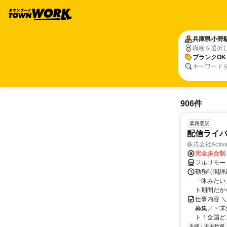
兵庫県
小野
職種を選択
ブランクOK
キーワード
906件
業務委託
配信ライ
株式会社Activa
完全歩合制
フルリモー
勤務時間詳
「休みたい
ト期間だか
仕事内容 
募集／ ✅
ト！全国どこ
主婦・主夫歓迎