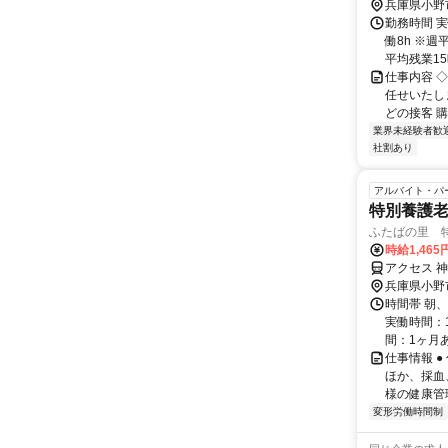
兵庫県小野
勤務時間 実
働8h ※週
平均残業15時
仕事内容 
任せいたし
どの接客 購
業界未経験者歓
社割あり
アルバイト・パ
特別養護
ふたばの里 
時給1,465
アクセス 
兵庫県小野
時間帯 朝、
実働時間：
間：1ヶ月あ
仕事情報 
ほか、採血
様の健康管
変形労働時間制