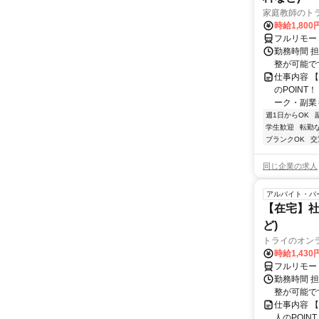
家庭教師のト
時給1,800
フルリモー
勤務時間 
整が可能で
仕事内容 
のPOINT
ーク・副業も
週1日からOK
学生歓迎
転勤
ブランクOK
交
同じ企業の求人
アルバイト・パ
【在宅】社
ど)
トライのオン
時給1,430
フルリモー
勤務時間 
整が可能で
仕事内容 
人のPOIN