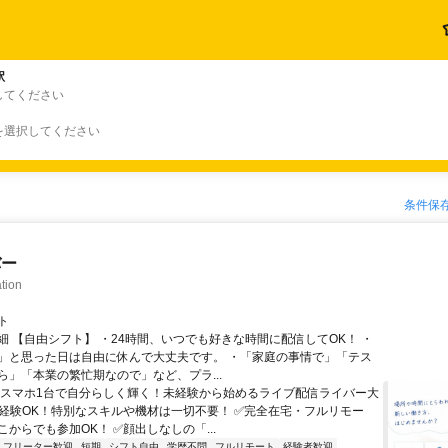
駅
してください
を選択してください
条件保
バー
tion
ト
細 【自由シフト】 ・24時間、いつでも好きな時間に配信してOK！ ・
」と思った日は自由に休んで大丈夫です。 ・「家庭の事情で」「テス
ら」「本業の繁忙期なので」など、プラ...
＼スマホ1台で自分らしく輝く！未経験から始めるライブ配信ライバー大
未経験OK！特別なスキルや機材は一切不要！ ✅完全在宅・フルリモー
からでも参加OK！ ✅顔出しなしの「...
フリーター歓迎
短期
シフト自由
学歴不問
フルリモート
経験者歓迎