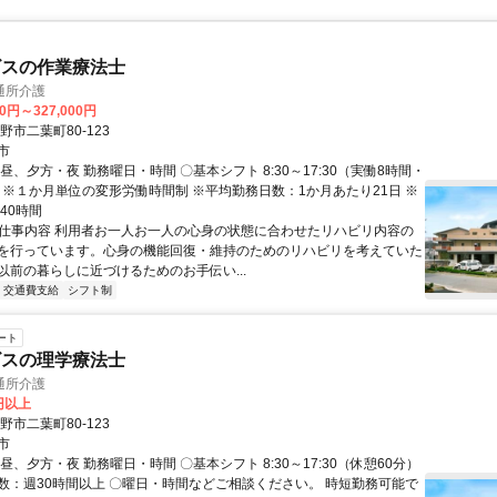
ビスの作業療法士
通所介護
00円～327,000円
野市二葉町80-123
市
昼、夕方・夜 勤務曜日・時間 〇基本シフト 8:30～17:30（実働8時間・
） ※１か月単位の変形労働時間制 ※平均勤務日数：1か月あたり21日 ※
40時間
● 仕事内容 利用者お一人お一人の心身の状態に合わせたリハビリ内容の
を行っています。心身の機能回復・維持のためのリハビリを考えていた
以前の暮らしに近づけるためのお手伝い...
交通費支給
シフト制
ート
ビスの理学療法士
通所介護
5円以上
野市二葉町80-123
市
昼、夕方・夜 勤務曜日・時間 〇基本シフト 8:30～17:30（休憩60分）
数：週30時間以上 〇曜日・時間などご相談ください。 時短勤務可能で