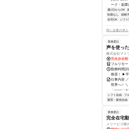
ーク・副業に
週1日からOK
転勤なし
経験
在宅OK
シフト
同じ企業の求人
業務委託
声を使っ
株式会社マト
完全歩合制
フルリモー
勤務時間詳細
推奨！ ▶
仕事内容 
世界へ✨ ＼
╰───･･⭐･
シフト自由
フ
髪型・髪色自由
業務委託
完全在宅勤
メリービズ株