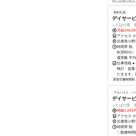
同じ企業の求人
契約社員
デイサー
ふたばの里 
月給246,0
アクセス 小
兵庫県小野
時間帯 朝、
休憩60分
週実働 平均
仕事情報 
検討・提案
だきます。
変形労働時間制
アルバイト・パ
デイサー
ふたばの里 
時給1,66
アクセス 小
兵庫県小野
時間帯 朝、
〇勤務時間