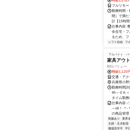
時給1,23
フルリモー
勤務時間・曜
間）で満たす
計【15時間】
仕事内容:
全在宅・フ
るため、フ
シフト自由
フ
アルバイト・パ
家具アウ
BIGバリュー
時給1,12
交通・アクセ
兵庫県小野
勤務時間詳細
4h～ＯＫ
タイム勤務
仕事内容 
～ok！ ＊
の商品管理 
制服あり
業界
主婦・主夫歓迎
職場見学可
平