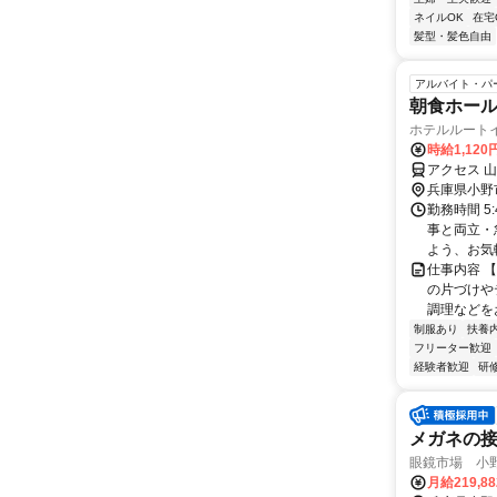
ネイルOK
在宅
髪型・髪色自由
アルバイト・パ
朝食ホー
ホテルルート
時給1,120
アクセス 
兵庫県小野
勤務時間 5
事と両立・
よう、お気軽
仕事内容 
の片づけや
調理などを
制服あり
扶養
フリーター歓迎
経験者歓迎
研
メガネの
眼鏡市場 小
月給219,8