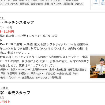
OK
ブランクOK
長期歓迎
完全歩合制
単発
ピアスOK
服装自由
ひげOK
ート
ル・キッチンスタッフ
イン 小野
円～1,170円
山陽自動車道 三木小野インターより車で約10分
市
:45～11:30 ◇週3日～勤務日数応相談 シフトサイクル：1ヶ月 授業や家
急なお休みも できる限り対応したいと考えています。 無理なく働ける
にご相談ください。...
【仕事内容】 バイキングスタイルのホテル内朝食レストランにて、食器
テーブルの掃除、食洗器による皿洗い、お料理の補充、厨房での簡単な
お任せします。業務はマニュアル化されてい...
内勤務OK
副業・WワークOK
土日祝のみOK
主婦・主夫歓迎
資格取得支援あり
早朝
学歴不問
車通勤OK
平日のみOK
学生歓迎
未経験者歓迎
午前
修あり
ブランクOK
交通費支給
まかないあり
長期歓迎
正社員
接客・販売スタッフ
野店
82円以上