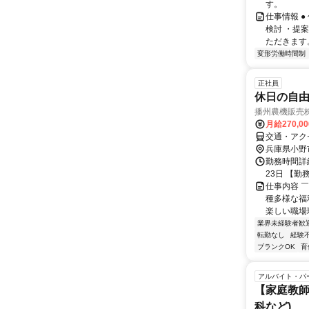
す。
仕事情報 
検討 ・提
ただきます
変形労働時間制
正社員
休日の自由
播州農機販売株
月給270,0
交通・アク
兵庫県小野
勤務時間詳
23日 【勤
仕事内容 
種多様な福
楽しい職場
業界未経験者歓
転勤なし
経験
ブランクOK
育
アルバイト・パ
【家庭教師
科など)