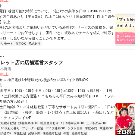
2円以上
ト
日: 稼働可能な時間について、下記3つの条件を日中（9:00-19:00の
方 * 週あたり【平日3日】 以上 * 1日あたり【連続3時間】 以上 * 週合
以上...
 弊社のお客様よりご依頼いただいている経理代行サービスの業務を、完
ルリモートでお任せします。案件ごとに複数名でチームを組んで対応す
ォローし合いながら働くことができます。...
ルリモート
在宅OK
昇給あり
ート
トレット店の店舗運営スタッフ
 小野店
0円以上
ス 神戸電鉄｢小野駅｣から徒歩8分 ✅車/バイク通勤OK
市
 平日：10時～18時 土日：9時～18時or10時～19時 ＜週2日～、1日
＞ ＊土日祝働ける方優遇！ ＊もちろん平日のみ＆短時間もＯＫ！ ＊フル
希望の方も歓迎！
✅土日時給UP！ ✅未経験歓迎！丁寧なサポートあり◎ ✅週2日～、1日4h
-＊ 《販売職》 ・接客、販売 ・レジ対応（売上伝票記入） ・品出しなど
・ディスプレイやP...
未経験者歓迎
扶養内勤務OK
社員登用あり
1日4時間以内OK
土日祝のみOK
60代も応募可
フリーター歓迎
バイク通勤OK
シフト自由
学歴不問
車通勤OK
日のみOK
学生歓迎
経験不問
未経験者歓迎
午前
経験者歓迎