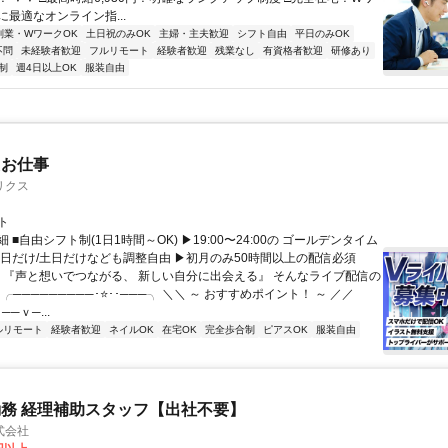
最適なオンライン指...
副業・WワークOK
土日祝のみOK
主婦・主夫歓迎
シフト自由
平日のみOK
不問
未経験者歓迎
フルリモート
経験者歓迎
残業なし
有資格者歓迎
研修あり
制
週4日以上OK
服装自由
たお仕事
リクス
ト
 ■自由シフト制(1日1時間～OK) ▶19:00〜24:00の ゴールデンタイム
平日だけ/土日だけなども調整自由 ▶初月のみ50時間以上の配信必須
／ 『声と想いでつながる、 新しい自分に出会える』 そんなライブ配信の
 ╭─────────･⭐･･───╮ ＼＼ ～ おすすめポイント！ ～ ／／
──ｖ─...
ルリモート
経験者歓迎
ネイルOK
在宅OK
完全歩合制
ピアスOK
服装自由
務 経理補助スタッフ【出社不要】
式会社