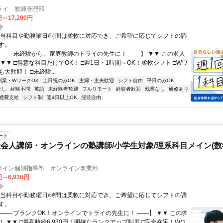
ライ 教師管理部
円～17,200円
ト
担当科目や勤務曜日/時間は柔軟に対応でき、ご希望に応じてシフトの調
す。
【―― 未経験から、家庭教師のトライの先生に！ ――】 ▼▼ この求人
！ ▼▼ □得意な科目だけでOK！ □週1日・1時間～OK！柔軟シフト □Wワ
大歓迎！ □未経験...
副業・WワークOK
土日祝のみOK
主婦・主夫歓迎
シフト自由
平日のみOK
なし
経験不問
英語
未経験者歓迎
フルリモート
経験者歓迎
残業なし
研修あり
通費支給
シフト制
週4日以上OK
服装自由
ート
会人講師・オンラインの塾講師/小学生対象/理系科目メイン(
ライン個別指導塾 オンライン事業部
円～6,930円
ト
担当科目や勤務曜日/時間は柔軟に対応でき、ご希望に応じてシフトの調
す。
【―― ブランクOK！オンラインでトライの先生に！ ――】 ▼▼ この求
T！ ▼▼ □最高時給6,930円！明確なランクアップ制度 □完全在宅！Wワ