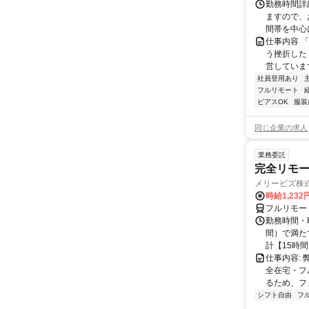
勤務時間詳
ますので、お
間帯を中心に
仕事内容 
う挫折したく
営しています
社員登用あり
フルリモート
ピアスOK
服装
同じ企業の求人
業務委託
完全リモー
メリービズ株
時給1,23
フルリモー
勤務時間・曜
間）で満たす
計【15時間】
仕事内容:
全在宅・フ
るため、フ
シフト自由
フ