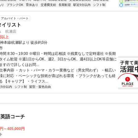
あり
ブランクOK
育休あり
交通費支給
長期歓迎
駅近5分以内
シフト制
アルバイト・パート
タイリスト
ュ 杭瀬店
0円以上
阪神本線杭瀬駅より 徒歩約3分
市
間 8:30～19:00 ※曜日・時間は応相談 ※残業なしで定時退社 ※長期
タイム歓迎 ※週1日からOK、週2、3日からOK、週4日以上OK等店舗に
すので詳しくはお問...
● 仕事内容 ・カット・パーマ・カラー業務など（男女問わず） ・幅広い
様に対応 ・ベーシックな技術が喜ばれる環境 ・ブランクがあっても経
 【キャリア】 ・ライフス...
近5分以内
シフト制
髪型・髪色自由
な英語コーチ
0円～405,000円
ト