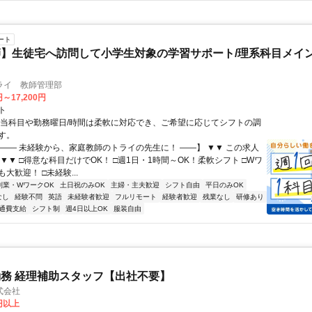
ート
】生徒宅へ訪問して小学生対象の学習サポート/理系科目メイン
ライ 教師管理部
円～17,200円
ト
担当科目や勤務曜日/時間は柔軟に対応でき、ご希望に応じてシフトの調
す。
【―― 未経験から、家庭教師のトライの先生に！ ――】 ▼▼ この求人
！ ▼▼ □得意な科目だけでOK！ □週1日・1時間～OK！柔軟シフト □Wワ
大歓迎！ □未経験...
副業・WワークOK
土日祝のみOK
主婦・主夫歓迎
シフト自由
平日のみOK
なし
経験不問
英語
未経験者歓迎
フルリモート
経験者歓迎
残業なし
研修あり
通費支給
シフト制
週4日以上OK
服装自由
務 経理補助スタッフ【出社不要】
式会社
2円以上