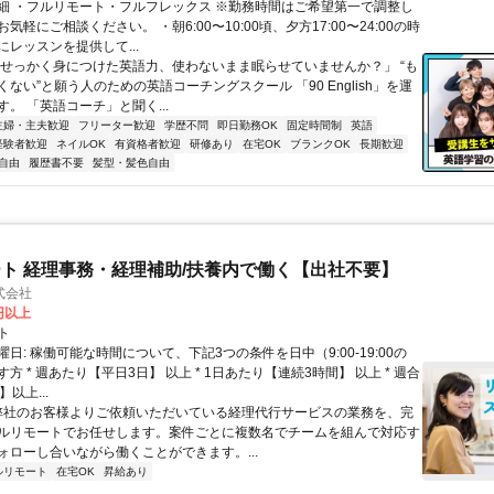
細 ・フルリモート・フルフレックス ※勤務時間はご希望第一で調整し
気軽にご相談ください。 ・朝6:00〜10:00頃、夕方17:00〜24:00の時
レッスンを提供して...
「せっかく身につけた英語力、使わないまま眠らせていませんか？」 “も
ない”と願う人のための英語コーチングスクール 「90 English」を運
。 「英語コーチ」と聞く...
主婦・主夫歓迎
フリーター歓迎
学歴不問
即日勤務OK
固定時間制
英語
経験者歓迎
ネイルOK
有資格者歓迎
研修あり
在宅OK
ブランクOK
長期歓迎
自由
履歴書不要
髪型・髪色自由
ト 経理事務・経理補助/扶養内で働く【出社不要】
式会社
2円以上
ト
日: 稼働可能な時間について、下記3つの条件を日中（9:00-19:00の
方 * 週あたり【平日3日】 以上 * 1日あたり【連続3時間】 以上 * 週合
以上...
 弊社のお客様よりご依頼いただいている経理代行サービスの業務を、完
ルリモートでお任せします。案件ごとに複数名でチームを組んで対応す
ォローし合いながら働くことができます。...
ルリモート
在宅OK
昇給あり