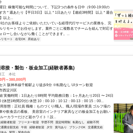
ト
日: 稼働可能な時間について、下記3つの条件を日中（9:00-19:00の
方 * 週あたり【平日3日】 以上 * 1日あたり【連続3時間】 以上 * 週合
以上...
 弊社のお客様よりご依頼いただいている経理代行サービスの業務を、完
ルリモートでお任せします。案件ごとに複数名でチームを組んで対応す
ォローし合いながら働くことができます。...
ルリモート
在宅OK
昇給あり
溶接・製缶・板金加工(経験者募集)
溶工 本社
00円～380,000円
セス 阪神本線千船駅より徒歩9分 ※転勤なし UIターン歓迎
市西淀川区
 実働時間：1日あたり8時間 平均勤務日数：1ヶ月あたり20日 〜 24日
30 (休憩1時間20分) 休憩 10：00-10：10 12：00-13：00 15：00...
雇用形態：正社員 職種：ものづくり/職人、職人/現場作業員 ゴルフ場の
車や飲食店の看板、 美容室のインテリア家具などの板金加工をお願い
ルーカラーだけど超ホワイト！設...
未経験者歓迎
フリーター歓迎
学歴不問
固定時間制
転勤なし
経験不問
交通費全額支給
午前
経験者歓迎
夕方
賞与あり
ブランクOK
交通費支給
祝休み
髪型・髪色自由