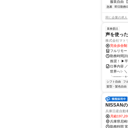
服装自由 【
急募
即日勤務O
同じ企業の求人
業務委託
声を使っ
株式会社マト
完全歩合制
フルリモー
勤務時間詳細
推奨！ ▶
仕事内容 
世界へ✨ ＼
╰───･･⭐･
シフト自由
フ
髪型・髪色自由
NISSA
兵庫日産自動
月給197,2
兵庫県尼崎
勤務時間 実