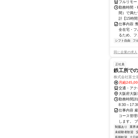
フルリモー
勤務時間・曜
間）で満たす
計【15時間】
仕事内容:
全在宅・フ
るため、フ
シフト自由
フ
同じ企業の求人
正社員
鉄工所での
株式会社富士
月給245,0
交通・アク
大阪府大阪
勤務時間詳細
8:30～17:
仕事内容 
コース管理
します。 ブ
制服あり
業界
未経験者歓迎
長期歓迎
土日