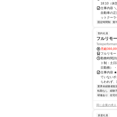
18:10（
仕事内容 
自動車の正規
ットクーラー
固定時間制
賞
契約社員
フルリモー
Teleperform
月給360,0
フルリモー
勤務時間詳
ト制：土日
日勤務） ・
仕事内容 
ていないポ
らわれず、新
業界未経験者歓
転勤なし
経験
研修あり
在宅O
同じ企業の求人
派遣社員