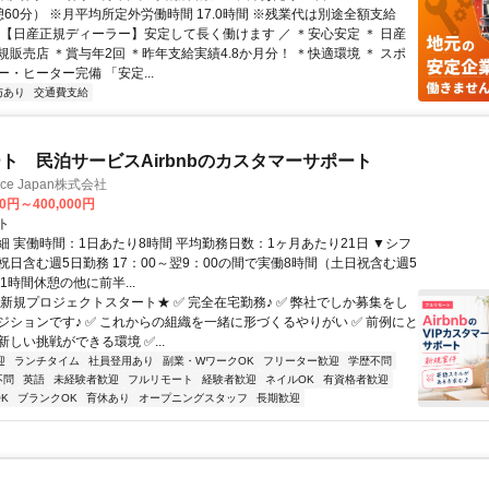
休憩60分） ※月平均所定外労働時間 17.0時間 ※残業代は別途全額支給
＼【日産正規ディーラー】安定して長く働けます ／ ＊安心安定 ＊ 日産
販売店 ＊賞与年2回 ＊昨年支給実績4.8か月分！ ＊快適環境 ＊ スポ
・ヒーター完備 「安定...
与あり
交通費支給
ト 民泊サービスAirbnbのカスタマーサポート
ance Japan株式会社
00円～400,000円
ト
細 実働時間：1日あたり8時間 平均勤務日数：1ヶ月あたり21日 ▼シフ
祝日含む週5日勤務 17：00～翌9：00の間で実働8時間（土日祝含む週5
1時間休憩の他に前半...
★新規プロジェクトスタート★ ✅ 完全在宅勤務♪ ✅ 弊社でしか募集をし
ジションです♪ ✅ これからの組織を一緒に形づくるやりがい ✅ 前例にと
しい挑戦ができる環境 ✅...
迎
ランチタイム
社員登用あり
副業・WワークOK
フリーター歓迎
学歴不問
不問
英語
未経験者歓迎
フルリモート
経験者歓迎
ネイルOK
有資格者歓迎
K
ブランクOK
育休あり
オープニングスタッフ
長期歓迎