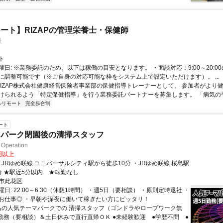
ート】RIZAPの管理栄養士・保健師
社
ト
曜日: ※業務委託のため、以下は稼働の目安となります。 ・面談対応：9:00～20:0
に調整可能です（※ご自身の対応可能な枠をシステム上で設定いただけます）。 ...
 RIZAP株式会社健康経営保険者事業部の保健指導トレーナーとして、 参加者がより
けられるよう「特定保健指導」を行う業務委託パートナーを募集します。 「病気の手前
ルリモート
完全歩合制
ート
マパーク閉園後の清掃スタッフ
peration
0円以上
から徒歩5分 ★駅近5分以内 ★転勤なし
市此花区
日: 22:00～6:30（休憩1時間） ・週5日（要相談） ・原則定時退社 ・
お仕事◎ ・早朝や深夜に働いて稼ぎたい方にピッタリ！
 あの人気テーマパークでの 清掃スタッフ（ゴンドラやロープワーク無
日勤務（要相談）＆土日休みで直行直帰ＯＫ ●未経験歓迎 ●学歴不問 ●