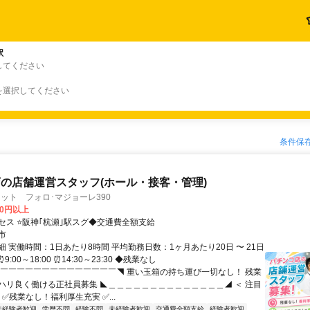
駅
してください
を選択してください
条件保
の店舗運営スタッフ(ホール・接客・管理)
ット フォロ･マジョーレ390
00円以上
セス ⭐阪神｢杭瀬｣駅スグ◆交通費全額支給
市
 実働時間：1日あたり8時間 平均勤務日数：1ヶ月あたり20日 〜 21日
9:00～18:00 ⏰14:30～23:30 ◆残業なし
◤￣￣￣￣￣￣￣￣￣￣￣￣￣￣◥ 重い玉箱の持ち運び一切なし！ 残業
ハリ良く働ける正社員募集 ◣＿＿＿＿＿＿＿＿＿＿＿＿＿＿◢ ＜ 注目
 ✅残業なし！福利厚生充実 ✅...
未経験者歓迎
学歴不問
経験不問
未経験者歓迎
交通費全額支給
経験者歓迎