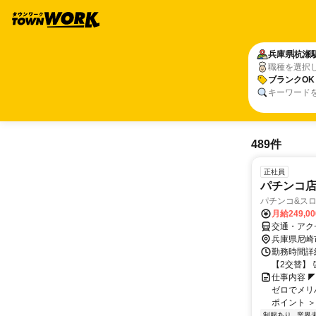
兵庫県
杭瀬
職種を選択
ブランクOK
キーワード
489件
正社員
パチンコ店
パチンコ&スロ
月給249,0
交通・アク
兵庫県尼崎
勤務時間詳細
【2交替】 ⏰
仕事内容 
ゼロでメリ
ポイント ＞
制服あり
業界