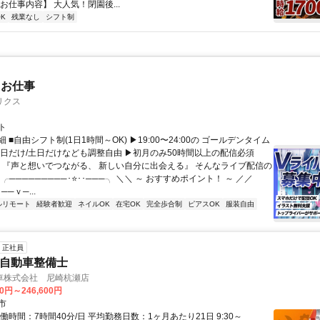
お仕事内容】 大人気！閉園後...
K
残業なし
シフト制
たお仕事
リクス
ト
 ■自由シフト制(1日1時間～OK) ▶19:00〜24:00の ゴールデンタイム
平日だけ/土日だけなども調整自由 ▶初月のみ50時間以上の配信必須
／ 『声と想いでつながる、 新しい自分に出会える』 そんなライブ配信の
 ╭─────────･⭐･･───╮ ＼＼ ～ おすすめポイント！ ～ ／／
──ｖ─...
ルリモート
経験者歓迎
ネイルOK
在宅OK
完全歩合制
ピアスOK
服装自由
正社員
Nの自動車整備士
車株式会社 尼崎杭瀬店
00円～246,600円
市
働時間：7時間40分/日 平均勤務日数：1ヶ月あたり21日 9:30～