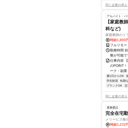
同じ企業の求人
アルバイト・パ
【家庭教師
科など)
家庭教師のト
時給1,800
フルリモー
勤務時間 
整が可能で
仕事内容 
のPOINT
ーク・副業も
週1日からOK
学生歓迎
転勤
ブランクOK
交
同じ企業の求人
業務委託
完全在宅勤
メリービズ株
時給1,23