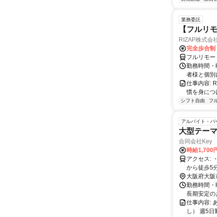
業務委託
【フルリモ
RIZAP株式会
完全歩合制
フルリモー
勤務時間・
者様と個別
仕事内容:
慣を身につ
シフト自由
フ
アルバイト・パ
大型テー
合同会社Key O
時給1,70
アクセス: ・JRゆめ咲線 ユニバーサルシティ駅から徒歩10分 ・JRゆめ咲線 桜島駅
大阪府大阪
勤務時間・曜
長期安定の
仕事内容:
し） 週5