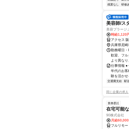
残業なし
研修
美容師/ス
美容プラージ
時給1,12
アクセス 
兵庫県尼崎
勤務曜日・時
歓迎、フル
より異なりま
仕事情報 
年代のお客
験を活かせる
交通費支給
駅
同じ企業の求人
業務委託
在宅可能
90株式会社
月給60,00
フルリモー