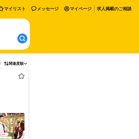
マイリスト
メッセージ
マイページ
求人掲載のご相談
存
関連度順