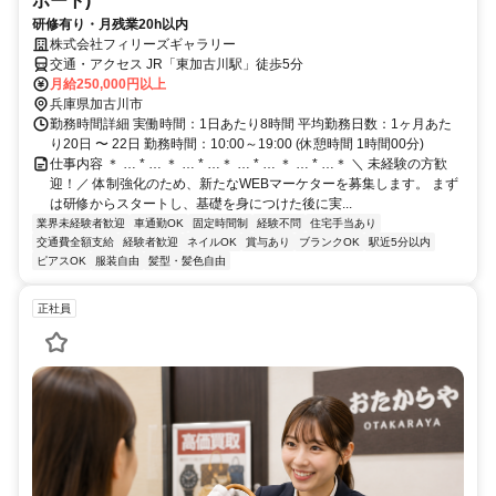
ポート)
研修有り・月残業20h以内
株式会社フィリーズギャラリー
交通・アクセス JR「東加古川駅」徒歩5分
月給250,000円以上
兵庫県加古川市
勤務時間詳細 実働時間：1日あたり8時間 平均勤務日数：1ヶ月あた
り20日 〜 22日 勤務時間：10:00～19:00 (休憩時間 1時間00分)
仕事内容 ＊ … * … ＊ … * …＊ … * … ＊ … * …＊ ＼ 未経験の方歓
迎！／ 体制強化のため、新たなWEBマーケターを募集します。 まず
は研修からスタートし、基礎を身につけた後に実...
業界未経験者歓迎
車通勤OK
固定時間制
経験不問
住宅手当あり
交通費全額支給
経験者歓迎
ネイルOK
賞与あり
ブランクOK
駅近5分以内
ピアスOK
服装自由
髪型・髪色自由
正社員