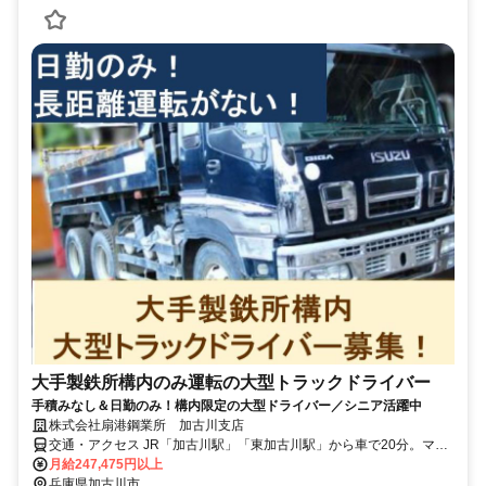
大手製鉄所構内のみ運転の大型トラックドライバー
手積みなし＆日勤のみ！構内限定の大型ドライバー／シニア活躍中
株式会社扇港鋼業所 加古川支店
交通・アクセス JR「加古川駅」「東加古川駅」から車で20分。マイ
カー通勤可
月給247,475円以上
兵庫県加古川市