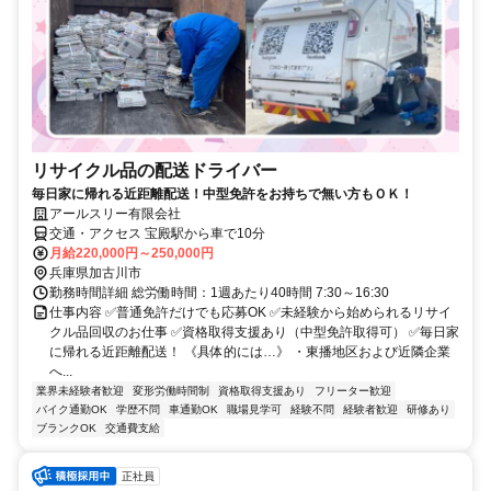
リサイクル品の配送ドライバー
毎日家に帰れる近距離配送！中型免許をお持ちで無い方もＯＫ！
アールスリー有限会社
交通・アクセス 宝殿駅から車で10分
月給220,000円～250,000円
兵庫県加古川市
勤務時間詳細 総労働時間：1週あたり40時間 7:30～16:30
仕事内容 ✅普通免許だけでも応募OK ✅未経験から始められるリサイ
クル品回収のお仕事 ✅資格取得支援あり（中型免許取得可） ✅毎日家
に帰れる近距離配送！ 《具体的には…》 ・東播地区および近隣企業
へ...
業界未経験者歓迎
変形労働時間制
資格取得支援あり
フリーター歓迎
バイク通勤OK
学歴不問
車通勤OK
職場見学可
経験不問
経験者歓迎
研修あり
ブランクOK
交通費支給
正社員