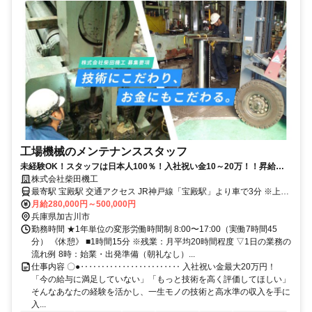
工場機械のメンテナンススタッフ
未経験OK！スタッフは日本人100％！入社祝い金10～20万！！昇給あ
り＆賞与年2～3回！
株式会社柴田機工
最寄駅 宝殿駅 交通アクセス JR神戸線「宝殿駅」より車で3分 ※上記
は本社へのアクセス情報です。 兵庫・大阪を中心とした現場で作業
月給280,000円～500,000円
を行います。 ▽マイカー通勤OK（駐車場あり） ▽以下でお探しの方
兵庫県加古川市
も通勤圏内です！ ・明石市 ・姫路市 ・高砂市 ・加西市 ・小野市 ・
勤務時間 ★1年単位の変形労働時間制 8:00〜17:00（実働7時間45
三木市など
分） 《休憩》 ■1時間15分 ※残業：月平均20時間程度 ▽1日の業務の
流れ例 8時：始業・出発準備（朝礼なし）...
仕事内容 〇●‥‥‥‥‥‥‥‥‥‥‥‥ 入社祝い金最大20万円！
「今の給与に満足していない」「もっと技術を高く評価してほしい」
そんなあなたの経験を活かし、一生モノの技術と高水準の収入を手に
入...