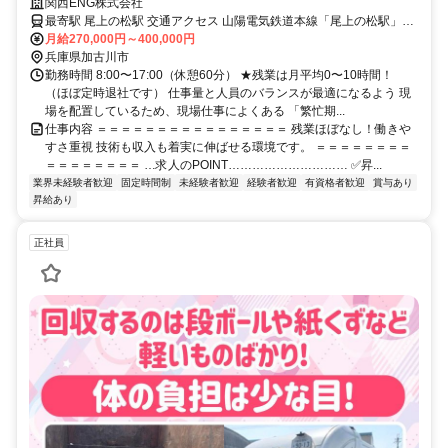
の資格取得支援あり
関西ENG株式会社
最寄駅 尾上の松駅 交通アクセス 山陽電気鉄道本線「尾上の松駅」よ
月給270,000円～400,000円
り車で3分 ●車・バイク通勤OK ●駐車場完備
兵庫県加古川市
勤務時間 8:00〜17:00（休憩60分） ★残業は月平均0〜10時間！
（ほぼ定時退社です） 仕事量と人員のバランスが最適になるよう 現
場を配置しているため、現場仕事によくある 「繁忙期...
仕事内容 ＝＝＝＝＝＝＝＝＝＝＝＝＝＝＝＝ 残業ほぼなし！働きや
すさ重視 技術も収入も着実に伸ばせる環境です。 ＝＝＝＝＝＝＝＝
＝＝＝＝＝＝＝＝ …求人のPOINT………………………… ✅昇...
業界未経験者歓迎
固定時間制
未経験者歓迎
経験者歓迎
有資格者歓迎
賞与あり
昇給あり
正社員