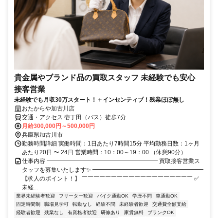
貴金属やブランド品の買取スタッフ 未経験でも安心
接客営業
未経験でも月収30万スタート！＋インセンティブ！残業ほぼ無し
おたからや加古川店
交通・アクセス 壱丁田（バス）徒歩7分
月給300,000円～500,000円
兵庫県加古川市
勤務時間詳細 実働時間：1日あたり7時間15分 平均勤務日数：1ヶ月
あたり20日 〜 24日 営業時間：10：00～19：00 （休憩90分）
仕事内容 ━━━━━━━━━━━━━━━━━━━ 買取接客営業ス
タッフを募集いたします✨ ━━━━━━━━━━━━━━━━━━━
【求人のポイント！】 ￣￣￣￣￣￣￣￣￣￣￣￣￣￣￣￣￣￣￣ ✅
未経...
業界未経験者歓迎
フリーター歓迎
バイク通勤OK
学歴不問
車通勤OK
固定時間制
職場見学可
転勤なし
経験不問
未経験者歓迎
交通費全額支給
経験者歓迎
残業なし
有資格者歓迎
研修あり
家賃無料
ブランクOK