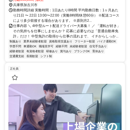
兵庫県加古川市
勤務時間詳細 実働時間：1日あたり8時間 平均勤務日数：1ヶ月あた
り21日 〜 22日 13:00〜22:00（実働8時間/休憩60分） ※配送コース
により多少前後する場合があります。 ※原則月2...
仕事内容 ＼ 4t中型ルート配送ドライバー大募集！ ／ 「運転が好き」
その気持ちを仕事にしませんか？ 応募に必要なのは「普通自動車免
許」だけ！ 中型免許の取得から仕事の流れまで、 イチからしっか...
制服あり
業界未経験者歓迎
資格取得支援あり
フリーター歓迎
バイク通勤OK
学歴不問
車通勤OK
職場見学可
経験不問
未経験者歓迎
住宅手当あり
経験者歓迎
有資格者歓迎
研修あり
賞与あり
ブランクOK
育休あり
交通費支給
長期歓迎
シフト制
正社員