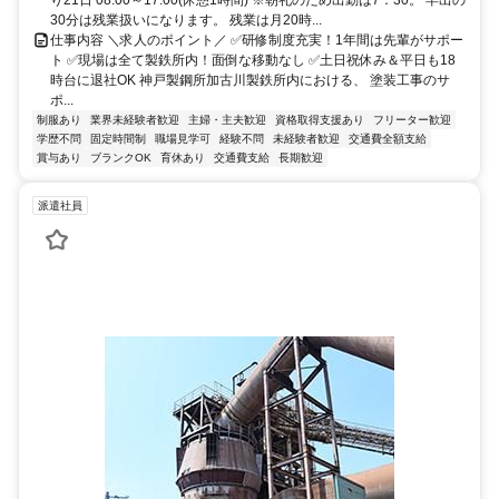
り21日 08:00～17:00(休憩1時間) ※朝礼のため出勤は7：30。 早出の
30分は残業扱いになります。 残業は月20時...
仕事内容 ＼求人のポイント／ ✅研修制度充実！1年間は先輩がサポー
ト ✅現場は全て製鉄所内！面倒な移動なし ✅土日祝休み＆平日も18
時台に退社OK 神戸製鋼所加古川製鉄所内における、 塗装工事のサ
ポ...
制服あり
業界未経験者歓迎
主婦・主夫歓迎
資格取得支援あり
フリーター歓迎
学歴不問
固定時間制
職場見学可
経験不問
未経験者歓迎
交通費全額支給
賞与あり
ブランクOK
育休あり
交通費支給
長期歓迎
派遣社員