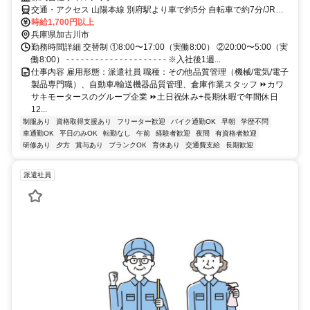
交通・アクセス 山陽本線 別府駅より車で約5分 自転車で約7分/JR神
戸線 東加古川駅より車で約10分 自転車で約15分＊車/バイク/電車/バ
時給1,700円以上
ス/自転車/徒歩通勤OK
兵庫県加古川市
勤務時間詳細 交替制 ①8:00〜17:00（実働8:00） ②20:00〜5:00（実
働8:00） - - - - - - - - - - - - - - - - - - - - - ※入社後1週...
仕事内容 雇用形態：派遣社員 職種：その他品質管理（機械/電気/電子
製品専門職）、自動車/輸送機器品質管理、倉庫作業スタッフ ⏩カワ
サキモータースのグループ企業 ⏩土日祝休み+長期休暇で年間休日
12...
制服あり
資格取得支援あり
フリーター歓迎
バイク通勤OK
早朝
学歴不問
車通勤OK
平日のみOK
転勤なし
午前
経験者歓迎
夜間
有資格者歓迎
研修あり
夕方
賞与あり
ブランクOK
育休あり
交通費支給
長期歓迎
派遣社員