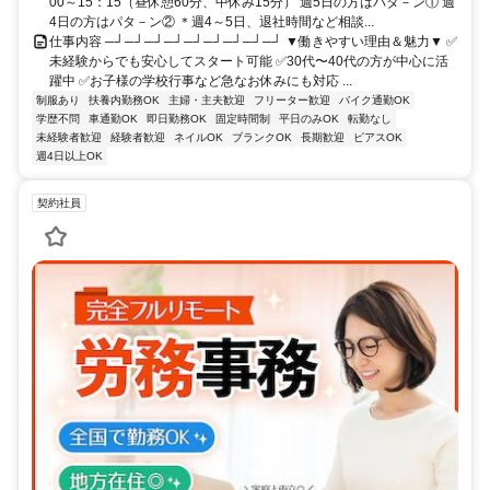
00～15：15（昼休憩60分、中休み15分） 週5日の方はパタ－ン① 週
4日の方はパタ－ン② ＊週4～5日、退社時間など相談...
仕事内容 ─┘─┘─┘─┘─┘─┘─┘─┘─┘ ▼働きやすい理由＆魅力▼ ✅
未経験からでも安心してスタート可能 ✅30代〜40代の方が中心に活
躍中 ✅お子様の学校行事など急なお休みにも対応 ...
制服あり
扶養内勤務OK
主婦・主夫歓迎
フリーター歓迎
バイク通勤OK
学歴不問
車通勤OK
即日勤務OK
固定時間制
平日のみOK
転勤なし
未経験者歓迎
経験者歓迎
ネイルOK
ブランクOK
長期歓迎
ピアスOK
週4日以上OK
契約社員