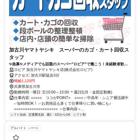
加古川ヤマトヤシキ スーパーのカゴ・カート回収ス
タッフ
✨急募✨メディアでも話題のスーパー”ロピア”で働こう！未経験者歓
迎！
ロピア 加古川ヤマトヤシキ店(株式会社ロピア)
アクセス: 加古川駅徒歩3分
時給1,120円
兵庫県加古川市
勤務時間・曜日: ⏰10:00～15:00 ＊週2日(月・金固定勤務)
仕事内容: ○○○○○ ココがPOINT⭐ ○○○○ ✅中高年・シニア層活躍中
✅短時間OK！ ✅お買得品も多くて仕事帰りに買い物にも♪
○○○○○○○○○○○○○○○○○○○○ ＜仕事内容＞...
シフト自由
交通費支給
週2・3日からOK
シフト制
アルバイト・パート