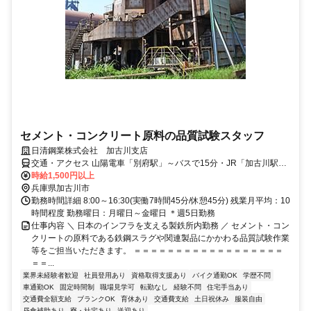
セメント・コンクリート原料の品質試験スタッフ
日清鋼業株式会社 加古川支店
交通・アクセス 山陽電車「別府駅」～バスで15分・JR「加古川駅」
～バスで20分
時給1,500円以上
兵庫県加古川市
勤務時間詳細 8:00～16:30(実働7時間45分/休憩45分) 残業月平均：10
時間程度 勤務曜日：月曜日～金曜日 ＊週5日勤務
仕事内容 ＼ 日本のインフラを支える製鉄所内勤務 ／ セメント・コン
クリートの原料である鉄鋼スラグや関連製品にかかわる品質試験作業
等をご担当いただきます。 ＝＝＝＝＝＝＝＝＝＝＝＝＝＝＝＝＝＝
＝＝...
業界未経験者歓迎
社員登用あり
資格取得支援あり
バイク通勤OK
学歴不問
車通勤OK
固定時間制
職場見学可
転勤なし
経験不問
住宅手当あり
交通費全額支給
ブランクOK
育休あり
交通費支給
土日祝休み
服装自由
昼食補助あり
寮・社宅あり
送迎あり