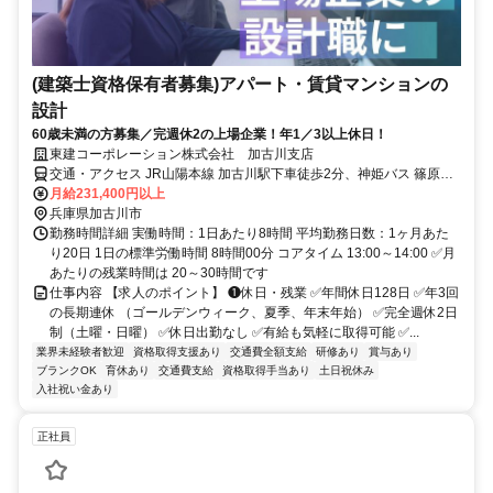
(建築士資格保有者募集)アパート・賃貸マンションの
設計
60歳未満の方募集／完週休2の上場企業！年1／3以上休日！
東建コーポレーション株式会社 加古川支店
交通・アクセス JR山陽本線 加古川駅下車徒歩2分、神姫バス 篠原町
バス停下車徒歩2分
月給231,400円以上
兵庫県加古川市
勤務時間詳細 実働時間：1日あたり8時間 平均勤務日数：1ヶ月あた
り20日 1日の標準労働時間 8時間00分 コアタイム 13:00～14:00 ✅月
あたりの残業時間は 20～30時間です
仕事内容 【求人のポイント】 ❶休日・残業 ✅年間休日128日 ✅年3回
の長期連休 （ゴールデンウィーク、夏季、年末年始） ✅完全週休2日
制（土曜・日曜） ✅休日出勤なし ✅有給も気軽に取得可能 ✅...
業界未経験者歓迎
資格取得支援あり
交通費全額支給
研修あり
賞与あり
ブランクOK
育休あり
交通費支給
資格取得手当あり
土日祝休み
入社祝い金あり
正社員