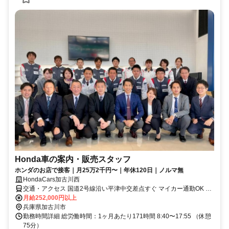
Honda車の案内・販売スタッフ
ホンダのお店で接客｜月25万2千円〜｜年休120日｜ノルマ無
HondaCars加古川西
交通・アクセス 国道2号線沿い平津中交差点すぐ マイカー通勤OK バ
イク通勤OK 自転車通勤OK （駐車場、駐輪場完備！）
月給252,000円以上
兵庫県加古川市
勤務時間詳細 総労働時間：1ヶ月あたり171時間 8:40〜17:55 （休憩
75分）