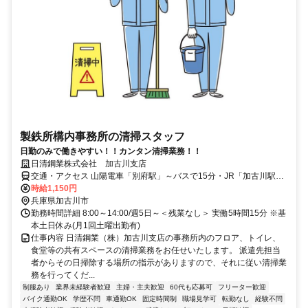
製鉄所構内事務所の清掃スタッフ
日勤のみで働きやすい！！カンタン清掃業務！！
日清鋼業株式会社 加古川支店
交通・アクセス 山陽電車「別府駅」～バスで15分・JR「加古川駅」
～バスで20分
時給1,150円
兵庫県加古川市
勤務時間詳細 8:00～14:00/週5日～＜残業なし＞ 実働5時間15分 ※基
本土日休み(月1回土曜出勤有)
仕事内容 日清鋼業（株）加古川支店の事務所内のフロア、トイレ、
食堂等の共有スペースの清掃業務をお任せいたします。 派遣先担当
者からその日掃除する場所の指示がありますので、それに従い清掃業
務を行ってくだ...
制服あり
業界未経験者歓迎
主婦・主夫歓迎
60代も応募可
フリーター歓迎
バイク通勤OK
学歴不問
車通勤OK
固定時間制
職場見学可
転勤なし
経験不問