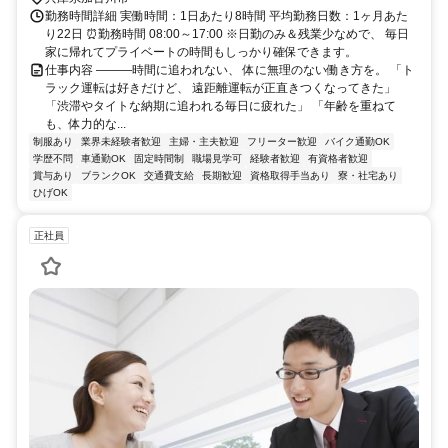
勤務時間詳細 実働時間：1日あたり8時間 平均勤務日数：1ヶ月あた
り22日 ⏰勤務時間 08:00～17:00 ※日勤のみ＆残業少なめで、 毎日
家に帰れてプライベートの時間もしっかり確保できます。
仕事内容 ―――時間に追われない、 体に無理のない働き方を。 「ト
ラック運転は好きだけど、 遠距離運転が正直きつくなってきた」
「渋滞やタイトな納期に追われる毎日に疲れた」 「年齢を重ねて
も、体力的な...
制服あり
業界未経験者歓迎
主婦・主夫歓迎
フリーター歓迎
バイク通勤OK
学歴不問
車通勤OK
固定時間制
職場見学可
経験者歓迎
有資格者歓迎
賞与あり
ブランクOK
交通費支給
長期歓迎
資格取得手当あり
寮・社宅あり
ひげOK
正社員