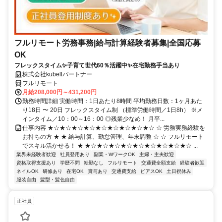
フルリモート労務事務|給与計算経験者募集|全国応募
OK
フレックスタイム✨子育て世代60％活躍中✨在宅勤務手当あり
株式会社kubellパートナー
フルリモート
月給208,000円～431,200円
勤務時間詳細 実働時間：1日あたり8時間 平均勤務日数：1ヶ月あた
り18日 〜 20日 フレックスタイム制 （標準労働時間／1日8h） ※メ
インタイム／10：00～16：00 ◎残業少なめ！ 月平...
仕事内容 ★☆★☆★☆★☆★☆★☆★☆★☆★☆ ☆ 労務実務経験を
お持ちの方 ★ ★ 給与計算、勤怠管理、年末調整 ☆ ☆ フルリモート
でスキル活かせる！ ★ ★☆★☆★☆★☆★☆★☆★☆★☆★☆ ...
業界未経験者歓迎
社員登用あり
副業・WワークOK
主婦・主夫歓迎
資格取得支援あり
学歴不問
転勤なし
フルリモート
交通費全額支給
経験者歓迎
ネイルOK
研修あり
在宅OK
賞与あり
交通費支給
ピアスOK
土日祝休み
服装自由
髪型・髪色自由
正社員