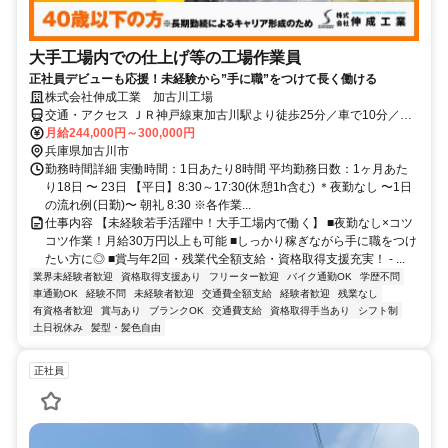
大手工場内での仕上げ等の工場作業員
正社員デビューも応援！未経験から”手に職”をつけて長く働ける
株式会社伸成工業 加古川工場
交通・アクセス ＪＲ神戸線東加古川駅より徒歩25分／車で10分／交
通費全額支給
月給244,000円～300,000円
兵庫県加古川市
勤務時間詳細 実働時間：1日あたり8時間 平均勤務日数：1ヶ月あた
り18日 〜 23日 【平日】8:30～17:30(休憩1h含む) ＊夜勤なし 〜1日
の流れ例(日勤)〜 朝礼 8:30 ※各作業...
仕事内容 【未経験若手活躍中！大手工場内で働く】 ■夜勤なし×コツ
コツ作業！月給30万円以上も可能 ■しっかり稼ぎながら手に職をつけ
たい方に◎ ■賞与年2回・残業代全額支給・資格取得支援充実！ - ...
業界未経験者歓迎
資格取得支援あり
フリーター歓迎
バイク通勤OK
学歴不問
車通勤OK
経験不問
未経験者歓迎
交通費全額支給
経験者歓迎
残業なし
有資格者歓迎
賞与あり
ブランクOK
交通費支給
資格取得手当あり
シフト制
土日祝休み
髪型・髪色自由
正社員