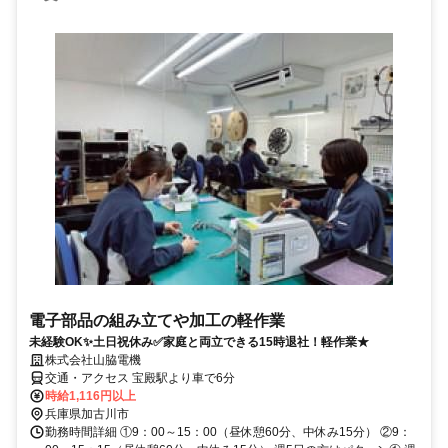
電子部品の組み立てや加工の軽作業
未経験OK✨土日祝休み✅家庭と両立できる15時退社！軽作業★
株式会社山脇電機
交通・アクセス 宝殿駅より車で6分
時給1,116円以上
兵庫県加古川市
勤務時間詳細 ①9：00～15：00（昼休憩60分、中休み15分） ②9：