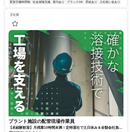
変形労働時間制
社会保険完備
賞与あり
ブランクOK
昇給あり
入社祝い金あり
正社員
プラント施設の配管現場作業員
【未経験歓迎】月残業10時間未満！定時退社で土日休み＆全額会社負担