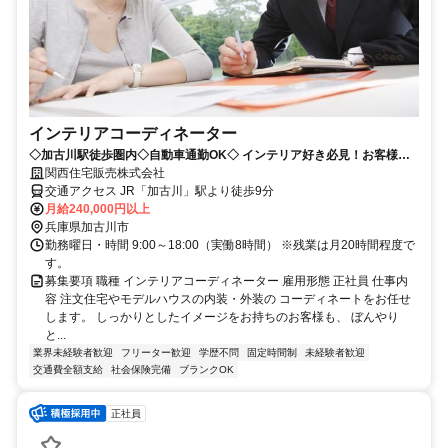
インテリアコーディネーター
◇加古川駅徒歩圏内◇自動車通勤OK◇ インテリア好き必見！お客様と
一緒にワクワクできる仕事です！
関西住宅販売株式会社
交通アクセス JR「加古川」駅より徒歩9分
月給240,000円以上
兵庫県加古川市
勤務曜日・時間 9:00～18:00（実働8時間） ※残業は月20時間程度で
す。
募集要項 職種 インテリアコーディネーター 雇用形態 正社員 仕事内
容 注文住宅やモデルハウスの内装・外装の コーディネートをお任せ
します。 しっかりとしたイメージをお持ちのお客様も、 ぼんやり
と...
業界未経験者歓迎
フリーター歓迎
学歴不問
固定時間制
未経験者歓迎
交通費全額支給
社会保険完備
ブランクOK
正社員