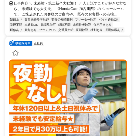
仕事内容 ＼ 未経験・第二新卒大歓迎！ ／ 人と話すことが好きな方な
ら、 未経験でも大丈夫。 《HondaCars 加古川西》の ショールーム
で、 ご来店されたお客様のご案内や、 既存のお客様への点検...
制服あり
業界未経験者歓迎
変形労働時間制
フリーター歓迎
バイク通勤OK
学歴不問
車通勤OK
職場見学可
経験不問
未経験者歓迎
住宅手当あり
研修あり
賞与あり
ブランクOK
交通費支給
長期歓迎
社割あり
長期休暇あり
正社員