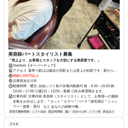
美容師パートスタイリスト募集
「売上より、お客様とスタッフを大切にする美容室です。」
Overture【オーバーチュア】
アクセス: 最寄り駅は山陽浜の宮駅または尾上の松駅です。駅から徒
歩約12分でアクセス可能です。JRなら加古川駅です。
時給1,400円以上
兵庫県加古川市
勤務時間・曜日: 自由シフト制※扶養内勤務可 例：9:30～16:00 例：
10:00～17:00 ◎週2日～1日5h～勤務 ◎休み希望聞きます。
仕事内容: 仕事内容 美容師（スタイリスト）として、お客様への施術
全般をお任せします。 * カット * カラー * パーマ * 縮毛矯正 * シャン
プー * 接客・受付 など あなたの経験や働...
変形労働時間制
シフト自由
固定時間制
週2・3日からOK
シフト制
昇給あり
正社員