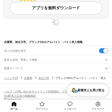
アプリを無料ダウンロード
兵庫県、加古川市、ブランクOKのアルバイト・バイト求人情報
求人の詳細を表示
条件を追加・変更して検索
市区町村を追加・変更
関連キーワード
兵庫県 加古川市 じ
兵庫県 加古川市 ピアスok
兵庫県 加古川市 kkt
兵庫県
駅を追加・変更
バイトTOP
兵庫県
加古川市
ブランクOKのアルバイト・バイト・求人
兵庫県 加古川市 ドンク
兵庫県 加古川市 偶
兵庫県
すべて
神戸市
すべて
職種を追加・変更
JR神戸線(大阪～神戸)
東灘区
灘区
兵庫区
長田区
須磨区
垂水区
北区
中央区
西区
新着求人を受け取る
尼崎駅
立花駅
甲子園口駅
西宮駅
さくら夙川駅
芦屋駅
甲南山手駅
摂津本山駅
住吉駅
飲食・フードサービス
ヘルプ・お問い合わせ
サイトマップ
利用規約・プライバシーポリシー
姫路市
尼崎市
明石市
西宮市
洲本市
芦屋市
伊丹市
相生市
豊岡市
加古川市
赤穂市
特徴を追加・変更
六甲道駅
摩耶駅
灘駅
三ノ宮駅
元町駅
神戸駅
飲食・フードサービス
すべて
[企業]求人広告の掲載相談
西脇市
宝塚市
三木市
高砂市
川西市
小野市
三田市
加西市
丹波篠山市
養父市
ホールスタッフ
キッチンスタッフ
皿洗い・洗い場
精肉・鮮魚加工
給食調理
人気
JR神戸線(神戸～姫路)
丹波市
南あわじ市
朝来市
淡路市
宍粟市
加東市
たつの市
川辺郡
多可郡
加古郡
雇用形態を追加・変更
パン屋（ベーカリー）
フードカウンター販売員
バー（BAR）・バーテンダー
日払いOK
高校生歓迎
学生歓迎
深夜の仕事
髪型・髪色自由
ひげOK
ネイルOK
神戸駅
兵庫駅
新長田駅
鷹取駅
須磨海浜公園駅
須磨駅
塩屋駅
垂水駅
舞子駅
朝霧駅
神崎郡
揖保郡
赤穂郡
佐用郡
美方郡
飲食店補助（開店・閉店準備）
飲食店（店長・マネージャー）
ピアスOK
アルバイト・パート
履歴書不要
オープニングスタッフ
留学生・外国人活躍中
ホーム
マイリスト
メッセージ
マイページ
明石駅
西明石駅
大久保駅
魚住駅
土山駅
東加古川駅
加古川駅
宝殿駅
曽根駅
都道府県を変更
営業・販売