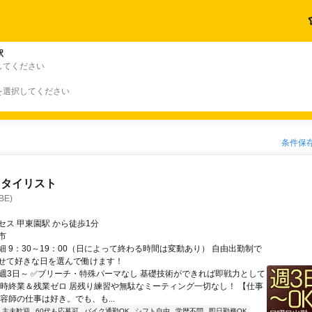
駅
してください
を選択してください
条件保
スタイリスト
BE)
セス 甲東園駅 から徒歩1分
市
細 9：30～19：00（日によって終わる時間は変動あり） 自由出勤制で
せて好きな日を選んで働けます！
✅週3日～ ✅ブリーチ・特殊パーマなし 基礎技術ができれば即戦力として
19時終業＆残業ゼロ 居残り練習や無駄なミーティング一切なし！ 【仕事
容師の仕事は好き。でも、も...
・主夫歓迎
60代も応募可
バイク通勤OK
シフト自由
学歴不問
即日勤務OK