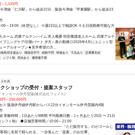
円～1,335円
急今津線「仁川駅」から徒歩22分、阪急今津線「甲東園駅」から徒歩23
市
5:00～19:00（休憩なし） ※週2日以上で相談OK ※土日祝勤務可能な方
人ホーム 武庫アルテンハイム 求人概要 特別養護老人ホーム 武庫アルテ
イブニングケア/日勤パート 夕方～夜の勤務◎2026年4月にユニット型
ューアルオープン★見学希望の方...
資格取得支援あり
職場見学可
経験不問
研修あり
寸志あり
交通費支給
K
シフト制
昇給あり
履歴書不要
正社員
ンクショップの受付・提案スタッフ
イオンモール伊丹昆陽(株式会社フェイス)
00円～250,000円
セス 阪急伊丹線伊丹駅からバス22分イオンモール伊丹昆陽内4階
市
 実働時間：1日あたり8時間 平均勤務日数：1ヶ月あたり20日 〜 21日
シフト制） ◆店舗営業時間／10:00～21:00
━━━━━━━━━━━━━━━━━━ 「ただ販売する」のがゴールじ
お客様に名前で頼られる、 一歩進んだ「提案」のお仕事。