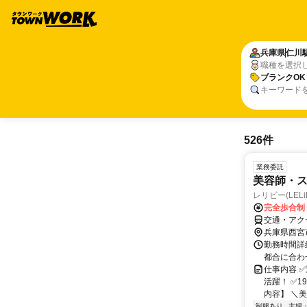
兵庫県
仁川
職種を選択
ブランクOK
キーワード
526件
業務委託
美容師・
レリビー(LELi
完全歩合制
交通・アク
兵庫県西宮
勤務時間詳
都合に合わ
仕事内容 
活躍！ ✅
内容】 ＼美
制服あり
主婦