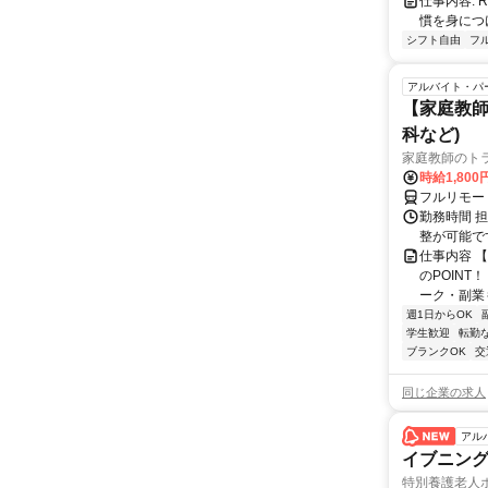
仕事内容:
慣を身につ
シフト自由
フ
アルバイト・パ
【家庭教師
科など)
家庭教師のト
時給1,800
フルリモー
勤務時間 
整が可能で
仕事内容 
のPOINT
ーク・副業も
週1日からOK
学生歓迎
転勤
ブランクOK
交
同じ企業の求人
アル
イブニン
特別養護老人