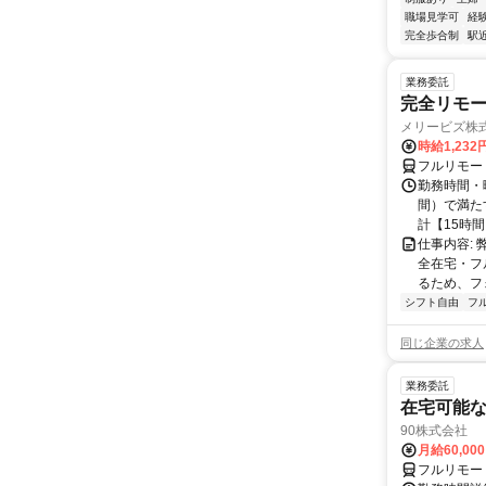
職場見学可
経
完全歩合制
駅
業務委託
完全リモー
メリービズ株
時給1,23
フルリモー
勤務時間・曜
間）で満たす
計【15時間】
仕事内容:
全在宅・フ
るため、フ
シフト自由
フ
同じ企業の求人
業務委託
在宅可能
90株式会社
月給60,00
フルリモー