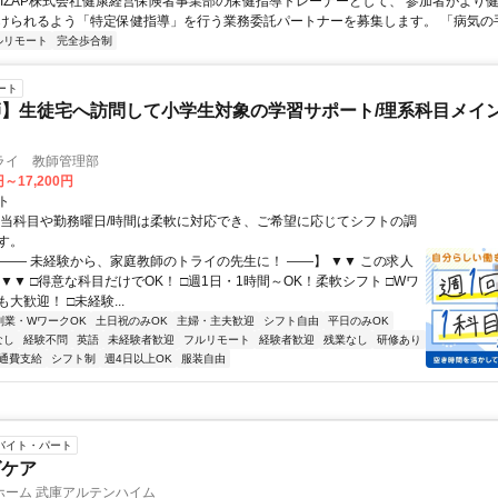
 RIZAP株式会社健康経営保険者事業部の保健指導トレーナーとして、 参加者がより
けられるよう「特定保健指導」を行う業務委託パートナーを募集します。 「病気の手前
ルリモート
完全歩合制
ート
】生徒宅へ訪問して小学生対象の学習サポート/理系科目メイン
ライ 教師管理部
円～17,200円
ト
担当科目や勤務曜日/時間は柔軟に対応でき、ご希望に応じてシフトの調
す。
【―― 未経験から、家庭教師のトライの先生に！ ――】 ▼▼ この求人
！ ▼▼ □得意な科目だけでOK！ □週1日・1時間～OK！柔軟シフト □Wワ
大歓迎！ □未経験...
副業・WワークOK
土日祝のみOK
主婦・主夫歓迎
シフト自由
平日のみOK
なし
経験不問
英語
未経験者歓迎
フルリモート
経験者歓迎
残業なし
研修あり
通費支給
シフト制
週4日以上OK
服装自由
バイト・パート
グケア
ホーム 武庫アルテンハイム