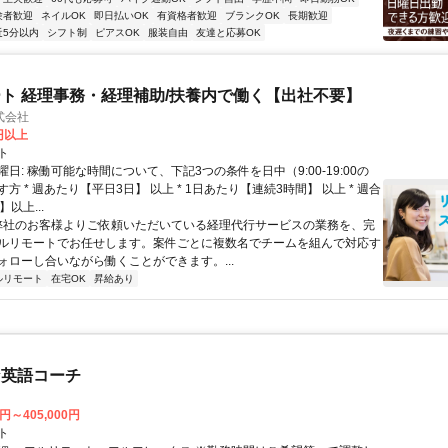
験者歓迎
ネイルOK
即日払いOK
有資格者歓迎
ブランクOK
長期歓迎
近5分以内
シフト制
ピアスOK
服装自由
友達と応募OK
ト 経理事務・経理補助/扶養内で働く【出社不要】
式会社
2円以上
ト
日: 稼働可能な時間について、下記3つの条件を日中（9:00-19:00の
方 * 週あたり【平日3日】 以上 * 1日あたり【連続3時間】 以上 * 週合
以上...
 弊社のお客様よりご依頼いただいている経理代行サービスの業務を、完
ルリモートでお任せします。案件ごとに複数名でチームを組んで対応す
ォローし合いながら働くことができます。...
ルリモート
在宅OK
昇給あり
な英語コーチ
0円～405,000円
ト