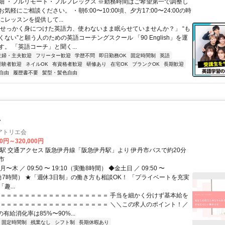
細 ・フルリモート・フルフレックス ※勤務時間はご希望第一で調整し
気軽にご相談ください。 ・朝6:00〜10:00頃、夕方17:00〜24:00の時
レッスンを提供して...
「せっかく身につけた英語力、使わないまま眠らせていませんか？」 “も
ない”と願う人のための英語コーチングスクール 「90 English」を運
。 「英語コーチ」と聞く...
主婦・主夫歓迎
フリーター歓迎
学歴不問
即日勤務OK
固定時間制
英語
経験者歓迎
ネイルOK
有資格者歓迎
研修あり
在宅OK
ブランクOK
長期歓迎
自由
履歴書不要
髪型・髪色自由
士
アトリエ会
00円～320,000円
最寄駅 伊丹駅 交通アクセス 阪急伊丹線「阪急伊丹駅」より 伊丹市バスで約20分
市
〜木 ／ 09:50 〜 19:10（実働8時間） ◆金土日 ／ 09:50 〜
実働7時間） ★「週休3日制」の働き方も相談OK！ 「プライベートを充実
趣...
＝＝＝＝＝＝＝＝＝＝＝＝＝＝＝＝＝＝＝ 手当を細かく分けず基本給を
＝＝＝＝＝＝＝＝＝＝＝＝＝＝＝＝＝＝＝ ＼＼この求人のポイント！／
の有給消化率は85%〜90%...
固定時間制
残業なし
シフト制
長期休暇あり