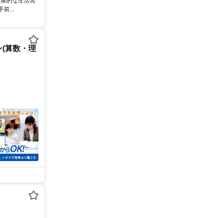
健康的な生活習
...
(算数・理