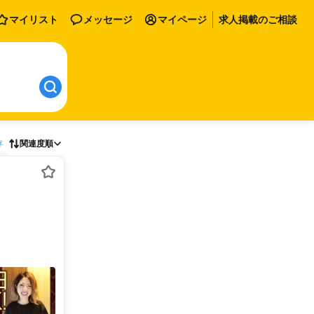
マイリスト
メッセージ
マイページ
求人掲載のご相談
存
関連度順