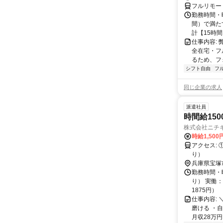
フルリモー
勤務時間・曜
間）で満たす
計【15時間】
仕事内容:
全在宅・フ
るため、フ
シフト自由
フ
同じ企業の求人
派遣社員
時間給150
株式会社ニチ
時給1,500
アクセス: ①阪急仁川駅 徒歩15分 ②自転車/バイク 通勤可（無料駐輪場あ
り）
兵庫県宝塚
勤務時間・曜
り） 実働：
1875円）
仕事内容:
磨ける ・
月収28万円