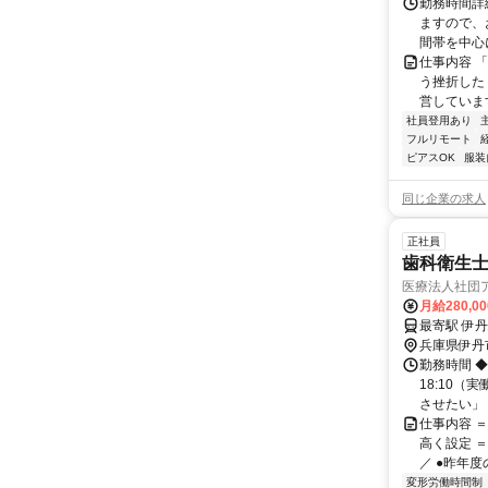
勤務時間詳
ますので、お
間帯を中心に
仕事内容 
う挫折したく
営しています
社員登用あり
フルリモート
ピアスOK
服装
同じ企業の求人
正社員
歯科衛生
医療法人社団
月給280,0
兵庫県伊丹
勤務時間 ◆月
18:10（
させたい」「
仕事内容 
高く設定 
／ ●昨年度
変形労働時間制