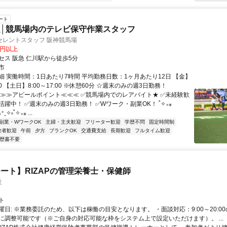
ート
│競馬場内のテレビ保守作業スタッフ
セレントスタッフ 阪神競馬場
0円以上
セス 阪急 仁川駅から徒歩5分
市
細 実働時間：1日あたり7時間 平均勤務日数：1ヶ月あたり12日 【金】
:00 【土日】8:00～17:00 ※休憩60分 ☆週末のみの週3日勤務！
≫≫≫アピールポイント≪≪≪ ✅競馬場内でのレアバイト★ ✅未経験歓
躍中！ ✅週末のみの週3日勤務！ ✅Wワーク・副業OK！ ˚✧₊⁎
⁺˳✧༚˚✧₊⁎ ...
副業・WワークOK
主婦・主夫歓迎
フリーター歓迎
学歴不問
固定時間制
験者歓迎
午前
夕方
ブランクOK
交通費支給
長期歓迎
フルタイム歓迎
歴書不要
ート】RIZAPの管理栄養士・保健師
社
ト
曜日: ※業務委託のため、以下は稼働の目安となります。 ・面談対応：9:00～20:0
に調整可能です（※ご自身の対応可能な枠をシステム上で設定いただけます）。 ...