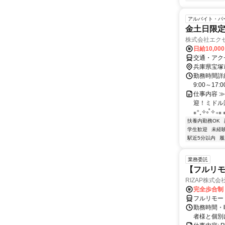
アルバイト・パ
金土日限定
株式会社エク
日給10,00
交通・アク
兵庫県宝塚
勤務時間詳
9:00～17
仕事内容 
迎！ミドル活
⁎⁺˳✧༚˚✧₊⁎ ⁎
扶養内勤務OK
学生歓迎
未経
駅近5分以内
履
業務委託
【フルリモ
RIZAP株式会
完全歩合制
フルリモー
勤務時間・
者様と個別