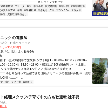
━━━━━━━━━━━━━ オンラインで何でも...
未経験者歓迎
フリーター歓迎
学歴不問
固定時間制
経験不問
未経験者歓迎
交通費全額支給
午前
経験者歓迎
研修あり
夕方
ブランクOK
育休あり
期歓迎
資格取得手当あり
リニックの看護師
仁成会 仁成クリニック
00円～350,000円
クセス: 阪急「仁川駅」より徒歩2分
市
: 下記の時間帯で交代制(シフト制) 1）08:00～16:30 2）08:30～
11:00～19:30 4）14:30～23:00 ＊残業は月10時間未満です ＊土日...
＼＼深夜勤務ナシ＆年休122日／／ 賞与4.5カ月実績あり ￣￣￣￣V￣￣
￣￣ ゆとりを持って活躍できる 透析クリニックの看護師募集 休日柔軟
K!! ○……○…...
近5分以内
シフト制
昇給あり
ト経理スタッフ/子育て中の方も歓迎/出社不要
式会社
2円以上