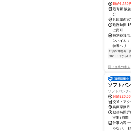
時給1,280
最寄駅 阪
分
兵庫県西宮
勤務時間 1
は尚可
特別養護老
ンハイム：
特養へリニ
社員登用あり
週2・3日からO
同じ企業の求人
ソフトバ
ソフトバンク
月給220,0
交通・アク
兵庫県伊丹
勤務時間詳細
実働8時間（
仕事内容 
ゃない。 