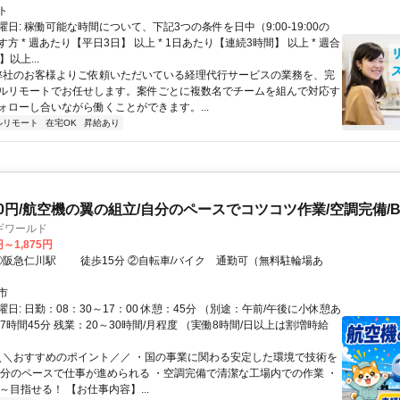
ト
日: 稼働可能な時間について、下記3つの条件を日中（9:00-19:00の
方 * 週あたり【平日3日】 以上 * 1日あたり【連続3時間】 以上 * 週合
以上...
 弊社のお客様よりご依頼いただいている経理代行サービスの業務を、完
ルリモートでお任せします。案件ごとに複数名でチームを組んで対応す
ォローし合いながら働くことができます。...
ルリモート
在宅OK
昇給あり
0円/航空機の翼の組立/自分のペースでコツコツ作業/空調完備/B99
ギワールド
円～1,875円
市
日: 日勤：08：30～17：00 休憩：45分 （別途：午前/午後に小休憩あ
7時間45分 残業：20～30時間/月程度 （実働8時間/日以上は割増時給
 ＼＼おすすめのポイント／／ ・国の事業に関わる安定した環境で技術を
自分のペースで仕事が進められる ・空調完備で清潔な工場内での作業 ・
～目指せる！ 【お仕事内容】...