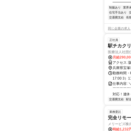
━━━━━
制服あり
業界
住宅手当あり
交通費支給
長
同じ企業の求人
正社員
駅チカク
医療法人社団
月給290,0
ア
兵庫県宝塚
勤務時間・曜日
17:00 3）
仕事内容: 
￣￣￣￣￣
対応！連休もO
交通費支給
駅
業務委託
完全リモー
メリービズ株
時給1,23