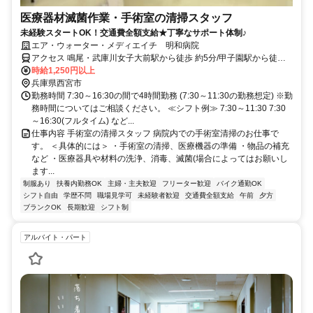
医療器材滅菌作業・手術室の清掃スタッフ
未経験スタートOK！交通費全額支給★丁寧なサポート体制♪
エア・ウォーター・メディエイチ 明和病院
アクセス 鳴尾・武庫川女子大前駅から徒歩 約5分/甲子園駅から徒歩
約10分
時給1,250円以上
兵庫県西宮市
勤務時間 7:30～16:30の間で4時間勤務 (7:30～11:30の勤務想定) ※勤
務時間についてはご相談ください。 ≪シフト例≫ 7:30～11:30 7:30
～16:30(フルタイム) など...
仕事内容 手術室の清掃スタッフ 病院内での手術室清掃のお仕事で
す。 ＜具体的には＞ ・手術室の清掃、医療機器の準備 ・物品の補充
など ・医療器具や材料の洗浄、消毒、滅菌(場合によってはお願いし
ます...
制服あり
扶養内勤務OK
主婦・主夫歓迎
フリーター歓迎
バイク通勤OK
シフト自由
学歴不問
職場見学可
未経験者歓迎
交通費全額支給
午前
夕方
ブランクOK
長期歓迎
シフト制
アルバイト・パート