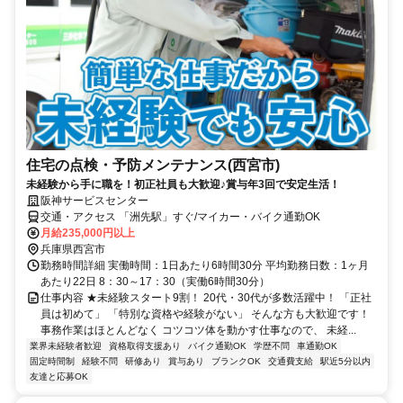
住宅の点検・予防メンテナンス(西宮市)
未経験から手に職を！初正社員も大歓迎♪賞与年3回で安定生活！
阪神サービスセンター
交通・アクセス 「洲先駅」すぐ/マイカー・バイク通勤OK
月給235,000円以上
兵庫県西宮市
勤務時間詳細 実働時間：1日あたり6時間30分 平均勤務日数：1ヶ月
あたり22日 8：30～17：30（実働6時間30分）
仕事内容 ★未経験スタート9割！ 20代・30代が多数活躍中！ 「正社
員は初めて」 「特別な資格や経験がない」 そんな方も大歓迎です！
事務作業はほとんどなく コツコツ体を動かす仕事なので、 未経...
業界未経験者歓迎
資格取得支援あり
バイク通勤OK
学歴不問
車通勤OK
固定時間制
経験不問
研修あり
賞与あり
ブランクOK
交通費支給
駅近5分以内
友達と応募OK