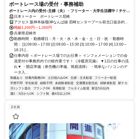
ボートレース場の受付・事務補助
ボートレース内の受付♪主婦（夫）・フリーター・大学生活躍中！チケッ
ト販売所のSTAFF♪【ご応募はWebのみ受け付けています。】
日本トーター ボートレース尼崎
アクセス 阪神本線/阪神なんば線 尼崎センタープール前北口徒歩約6
分、阪神武庫川線 武庫川東口1徒歩約14分、阪神本線/阪神なんば線
時給1,200円～1,300円
武庫川東口1徒歩約14分
兵庫県尼崎市
勤務時間 ・勤務曜日：月・火・水・木・金・土・日・祝 ・勤務時
間： [1] 09:00～17:00 [2] 09:00～15:30 [3] 10:00～17:00 [4] 13:00～
18:15 [...
仕事内容 ＜ボートレース場でのお仕事＞ インフォメーションでの会
員受付や事務所内での軽作業です！（冷暖房完備） ▼1日の仕事の流
れ▼ ・開店準備（券売機の準備、簡易清掃） ・簡単なパソコンのデ
ータ入...
制服あり
扶養内勤務OK
土日祝のみOK
主婦・主夫歓迎
フリーター歓迎
学歴不問
学生歓迎
経験不問
未経験者歓迎
交通費全額支給
経験者歓迎
駅ナカ
月1シフト提出
ブランクOK
長期歓迎
フルタイム歓迎
駅近5分以内
週2・3日からOK
シフト制
週4日以上OK
正社員