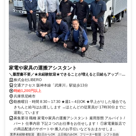
家電や家具の運搬アシスタント
＼履歴書不要／★未経験歓迎★できることが増えると日給もアップ↑↑早
上がりしてもお給料は変わらず◎
株式会社LIBERO
交通アクセス 阪神本線「武庫川」駅徒歩13分
時給1,200円以上
兵庫県尼崎市
勤務曜日・時間 8:30～17:30 ★週1～4日OK ★早上がりした場合でも
きちんと給与はお渡しします →ほとんどの従業員が 17時30分までに
退勤しています
募集要項 職種 家電や家具の運搬アシスタント 雇用形態 アルバイト /
パート 仕事内容 下記２つのお仕事をお任せします！ ①家電量販店で
の商品配達のサポートや 搬入のお手伝いなどをおまかせしま...
業界未経験者歓迎
週1日からOK
土日祝のみOK
フリーター歓迎
シフト自由