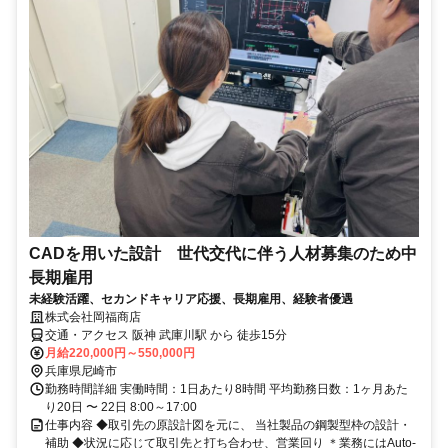
CADを用いた設計 世代交代に伴う人材募集のため中
長期雇用
未経験活躍、セカンドキャリア応援、長期雇用、経験者優遇
株式会社岡福商店
交通・アクセス 阪神 武庫川駅 から 徒歩15分
月給220,000円～550,000円
兵庫県尼崎市
勤務時間詳細 実働時間：1日あたり8時間 平均勤務日数：1ヶ月あた
り20日 〜 22日 8:00～17:00
仕事内容 ◆取引先の原設計図を元に、 当社製品の鋼製型枠の設計・
補助 ◆状況に応じて取引先と打ち合わせ、営業回り ＊業務にはAuto-