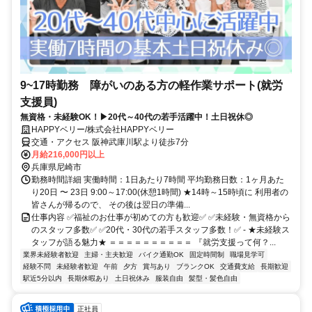
9~17時勤務 障がいのある方の軽作業サポート(就労
支援員)
無資格・未経験OK！▶20代～40代の若手活躍中！土日祝休◎
HAPPYベリー/株式会社HAPPYベリー
交通・アクセス 阪神武庫川駅より徒歩7分
月給216,000円以上
兵庫県尼崎市
勤務時間詳細 実働時間：1日あたり7時間 平均勤務日数：1ヶ月あた
り20日 〜 23日 9:00～17:00(休憩1時間) ★14時～15時頃に 利用者の
皆さんが帰るので、 その後は翌日の準備...
仕事内容 ✅福祉のお仕事が初めての方も歓迎✅ ✅未経験・無資格から
のスタッフ多数✅ ✅20代・30代の若手スタッフ多数！✅ - ★未経験ス
タッフが語る魅力★ ＝＝＝＝＝＝＝＝＝＝ 『就労支援って何？...
業界未経験者歓迎
主婦・主夫歓迎
バイク通勤OK
固定時間制
職場見学可
経験不問
未経験者歓迎
午前
夕方
賞与あり
ブランクOK
交通費支給
長期歓迎
駅近5分以内
長期休暇あり
土日祝休み
服装自由
髪型・髪色自由
正社員