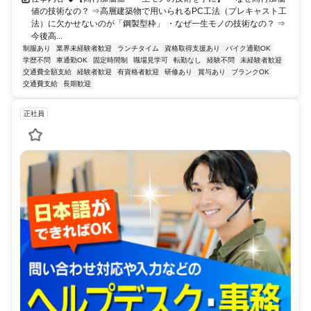
値の技術なの？ ⇒高層建築物で用いられるPC工法（プレキャスト工
法）に欠かせないのが「鋼製型枠」 ・なぜ一生モノの技術なの？ ⇒
今後高...
制服あり
業界未経験者歓迎
ランチタイム
資格取得支援あり
バイク通勤OK
学歴不問
車通勤OK
固定時間制
職場見学可
転勤なし
経験不問
未経験者歓迎
交通費全額支給
経験者歓迎
有資格者歓迎
研修あり
賞与あり
ブランクOK
交通費支給
長期歓迎
正社員