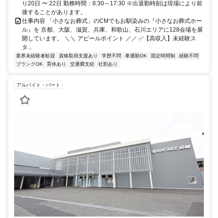
り20日 〜 22日 勤務時間：8:30～17:30 ※出退勤時刻は現場により前
後することがあります。
仕事内容 「小さなお葬式」のCMでもお馴染みの『小さなお葬式ホー
ル』を 京都、大阪、滋賀、兵庫、和歌山、石川エリアに128会場を展
開しています。 ＼＼ アピールポイント ／／ ✅【高収入】未経験ス
タ...
業界未経験者歓迎
資格取得支援あり
学歴不問
車通勤OK
固定時間制
経験不問
ブランクOK
育休あり
交通費支給
社割あり
アルバイト・パート