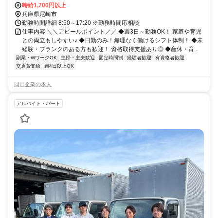
徒歩7分
時給1,700円以上
兵庫県尼崎市
勤務時間詳細 8:50～17:20 ※勤務時間応相談
仕事内容 ＼＼アピールポイント／／ ◆週3日～勤務OK！ 家庭や育児
との両立もしやすい♪ ◆日勤のみ！無理なく働けるシフト体制！ ◆未
経験・ブランクのある方も歓迎！ 資格取得支援あり◎ ◆産休・育...
副業・WワークOK
主婦・主夫歓迎
固定時間制
経験者歓迎
有資格者歓迎
交通費支給
週4日以上OK
同じ企業の求人
アルバイト・パート