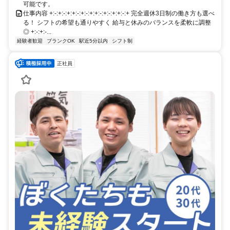
可能です。
仕事内容 +:-:+:-:+:+:-:+:-:+:+:-:+:-:+:+:-:+ 完全週休3日制の働き方も選べ
る！ シフトの希望も通りやすく 給与と休みのバランスを柔軟に調整
◎ +:-:+:-...
経験者歓迎
ブランクOK
駅近5分以内
シフト制
正社員