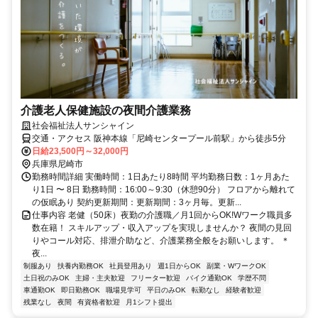
介護老人保健施設の夜間介護業務
社会福祉法人サンシャイン
交通・アクセス 阪神本線「尼崎センタープール前駅」から徒歩5分
日給23,500円～32,000円
兵庫県尼崎市
勤務時間詳細 実働時間：1日あたり8時間 平均勤務日数：1ヶ月あた
り1日 〜 8日 勤務時間：16:00～9:30（休憩90分） フロアから離れて
の仮眠あり 契約更新期間：更新期間：3ヶ月毎。更新...
仕事内容 老健（50床）夜勤の介護職／月1回からOK!Wワーク職員多
数在籍！ スキルアップ・収入アップを実現しませんか？ 夜間の見回
りやコール対応、排泄介助など、介護業務全般をお願いします。 ＊
夜...
制服あり
扶養内勤務OK
社員登用あり
週1日からOK
副業・WワークOK
土日祝のみOK
主婦・主夫歓迎
フリーター歓迎
バイク通勤OK
学歴不問
車通勤OK
即日勤務OK
職場見学可
平日のみOK
転勤なし
経験者歓迎
残業なし
夜間
有資格者歓迎
月1シフト提出