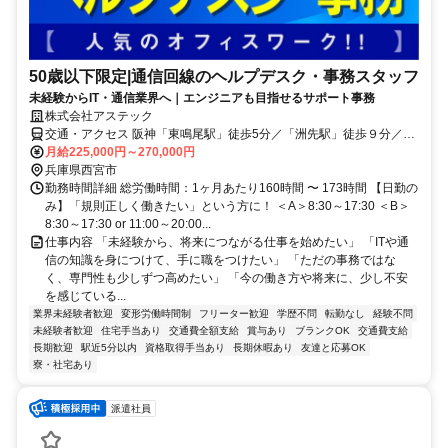
50歳以下限定|通信回線のヘルプデスク・事務スタッフ
未経験からIT・通信業界へ｜エンジニアも目指せるサポート事務
株式会社アステック
交通・アクセス 阪神「東鳴尾駅」徒歩5分／「洲先駅」徒歩９分／
「武庫川団地前駅」徒歩14分
月給225,000円～270,000円
兵庫県西宮市
勤務時間詳細 総労働時間：1ヶ月あたり160時間 〜 173時間 【日勤の
み】「規則正しく働きたい」という方に！ ＜A＞8:30～17:30 ＜B＞
8:30～17:30 or 11:00～20:00...
仕事内容 「未経験から、将来につながる仕事を始めたい」 「ITや通
信の知識を身につけて、手に職をつけたい」 「ただの事務ではな
く、専門性も少しずつ高めたい」 「今の働き方や将来に、少し不安
を感じている...
業界未経験者歓迎
変形労働時間制
フリーター歓迎
学歴不問
転勤なし
経験不問
未経験者歓迎
住宅手当あり
交通費全額支給
賞与あり
ブランクOK
交通費支給
長期歓迎
駅近5分以内
資格取得手当あり
長期休暇あり
友達と応募OK
寮・社宅あり
派遣社員