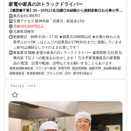
家電や家具の2tトラックドライバー
【履歴書不要】30～50代12名活躍◎未経験から挑戦多数◎お仕事が早く
終わって退勤でも給与変わらず◎
株式会社LIBERO
交通アクセス 阪神本線「武庫川」駅徒歩13分
月給260,000円以上
兵庫県尼崎市
勤務曜日・時間 8:30～17:30 ★残業月20時間以内 ★仕事が終わり次
第早上がりOK →ほとんどの従業員が17時30分までに退勤しています
→給与は減額なしでそのままお渡しです！
募集要項 職種 家電や家具の2tトラックドライバー 雇用形態 正社員 仕
事内容 下記２つの配送をお任せします！ ①大手家電量販店の家電製
品の 配送、設置や配線、説明などをお願いすることもあります...
業界未経験者歓迎
フリーター歓迎
学歴不問
固定時間制
経験不問
未経験者歓迎
経験者歓迎
有資格者歓迎
ブランクOK
日中
賞与年2回あり
アルバイト・パート