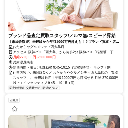
ブランド品査定買取スタッフ/ノルマ無/スピード昇給
【未経験歓迎】未経験から年収1000万円超えも！？ブランド買取・店長
候補｜完全週休2日・残業ほぼなし｜インセンティブ充実｜20代30代活
おたからやグルメシティ西大島店
躍中
アクセス: 阪神バス「西大島」から徒歩2分 阪神バス「稲葉荘一丁
目」から徒歩2分
月給270,000円～500,000円
兵庫県尼崎市
勤務時間・曜日: 店舗勤務 9:45-19:15（実務8時間） ※シフト制
仕事内容: ＼ 未経験OK ／ おたからやグルメシティ西大島店の「買取
スタッフ」。 未経験歓迎！年収1000万円も目指せる 月給 270,000円
以上＋インセンティブ 9:45～19:15（完...
固定時間制
交通費支給
駅近5分以内
正社員