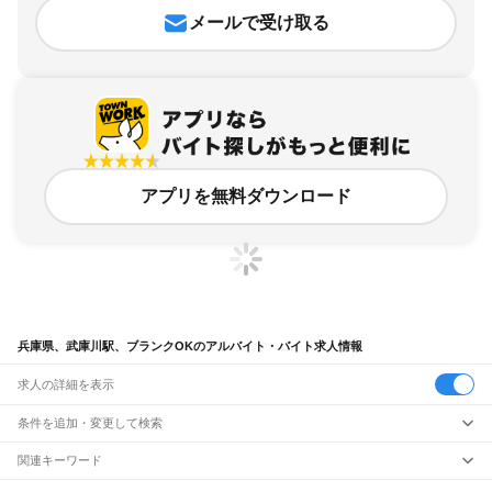
メールで受け取る
アプリを無料ダウンロード
兵庫県、武庫川駅、ブランクOKのアルバイト・バイト求人情報
求人の詳細を表示
条件を追加・変更して検索
市区町村を追加・変更
関連キーワード
完全在宅ワーク 全国
シール貼り 在宅
現在地周辺
ガチャガチャ
犬カフェ
兵庫県