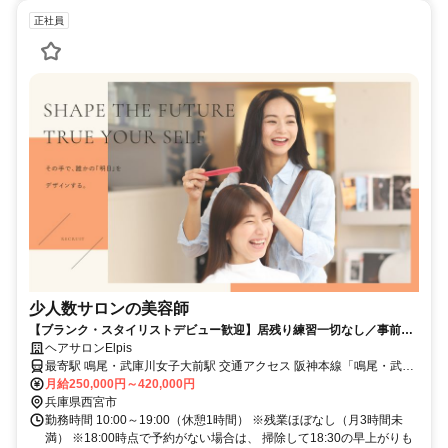
正社員
少人数サロンの美容師
【ブランク・スタイリストデビュー歓迎】居残り練習一切なし／事前見
学や体験入社もOK◆残業ほぼなし！18時半の早上がりも可能で私生活
ヘアサロンElpis
と両立◎
最寄駅 鳴尾・武庫川女子大前駅 交通アクセス 阪神本線「鳴尾・武庫
月給250,000円～420,000円
川女子大前駅」より徒歩2分 阪神本線「甲子園駅」より徒歩12分
兵庫県西宮市
勤務時間 10:00～19:00（休憩1時間） ※残業ほぼなし（月3時間未
満） ※18:00時点で予約がない場合は、 掃除して18:30の早上がりも