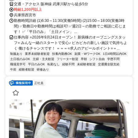
交通・アクセス 阪神線 武庫川駅から徒歩5分
時給1,200円以上
兵庫県西宮市
勤務時間詳細 (1)6:30～11:30(実働5時間) (2)15:00～18:00(実働3時
間) ✅勤務日や勤務時間は相談可! ✅週2日～の勤務でご相談に応じま
す！ ✅「平日のみ」「土日メイン」 ...
仕事内容 ⭐2026年9月24日オープン！ 新病棟のオープニングスタッ
フ⭐ みんな一緒のスタートで安心♪ ピカピカの新しい施設で気持ちよ
く 働けるチャンスです！ ＝＝＝⭐求人のアピールポイント⭐＝...
制服あり
業界未経験者歓迎
扶養内勤務OK
副業・WワークOK
1日4時間以内OK
土日祝のみOK
主婦・主夫歓迎
フリーター歓迎
早朝
シフト自由
学歴不問
職場見学可
平日のみOK
転勤なし
経験不問
未経験者歓迎
交通費全額支給
午前
経験者歓迎
研修あり
正社員