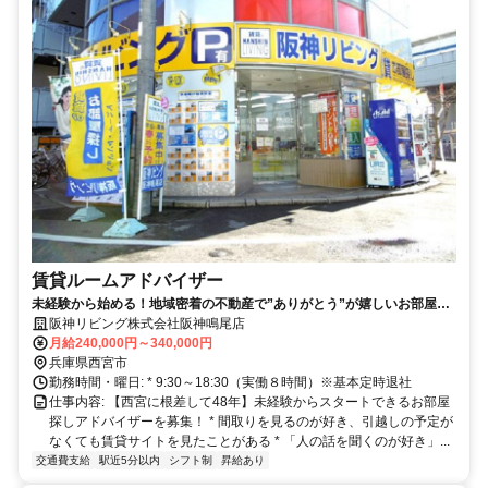
賃貸ルームアドバイザー
未経験から始める！地域密着の不動産で”ありがとう”が嬉しいお部屋探
しアドバイザー
阪神リビング株式会社阪神鳴尾店
月給240,000円～340,000円
兵庫県西宮市
勤務時間・曜日: * 9:30～18:30（実働８時間）※基本定時退社
仕事内容: 【西宮に根差して48年】未経験からスタートできるお部屋
探しアドバイザーを募集！ * 間取りを見るのが好き、引越しの予定が
なくても賃貸サイトを見たことがある * 「人の話を聞くのが好き」...
交通費支給
駅近5分以内
シフト制
昇給あり