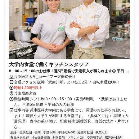
大学内食堂で働くキッチンスタッフ
8：00～15：00のお仕事！週5日勤務で安定収入が得られます◎ 平日の
みの勤務でプライベート充実！ 自転車通勤OK！ シニア・ミドル世代活
兵庫医科大学_コーベフーズ株式会社
躍中！
交通アクセス 阪神「武庫川駅」より徒歩2分 ＊自転車通勤OK！
時給1,200円以上
兵庫県西宮市
勤務時間 シフト制 8：00～15：00（実働6時間） ＊残業はありませ
ん。 ＊週5日勤務 ＊平日のみの勤務
仕事内容 兵庫医科大学内にある学食にて、調理のお仕事をお願いし
ます！ 職員や大学生が利用する食堂です。 ＜具体的には＞ 調理（大
量調理） 食事の盛り付け、配膳 接客 調理器具、食器の洗浄・片付け
な...
主婦・主夫歓迎
長期
学歴不問
平日のみOK
経験者歓迎
残業なし
有資格者歓迎
社会保険完備
制服貸与
ブランクOK
交通費支給
駅近5分以内