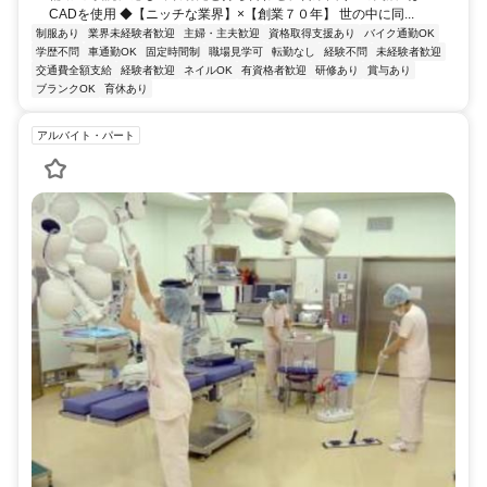
CADを使用 ◆【ニッチな業界】×【創業７０年】 世の中に同...
制服あり
業界未経験者歓迎
主婦・主夫歓迎
資格取得支援あり
バイク通勤OK
学歴不問
車通勤OK
固定時間制
職場見学可
転勤なし
経験不問
未経験者歓迎
交通費全額支給
経験者歓迎
ネイルOK
有資格者歓迎
研修あり
賞与あり
ブランクOK
育休あり
アルバイト・パート