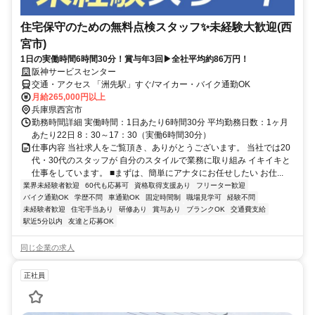
住宅保守のための無料点検スタッフ✨未経験大歓迎(西
宮市)
1日の実働時間6時間30分！賞与年3回▶全社平均約86万円！
阪神サービスセンター
交通・アクセス 「洲先駅」すぐ/マイカー・バイク通勤OK
月給265,000円以上
兵庫県西宮市
勤務時間詳細 実働時間：1日あたり6時間30分 平均勤務日数：1ヶ月
あたり22日 8：30～17：30（実働6時間30分）
仕事内容 当社求人をご覧頂き、ありがとうございます。 当社では20
代・30代のスタッフが 自分のスタイルで業務に取り組み イキイキと
仕事をしています。 ■まずは、簡単にアナタにお任せしたい お仕...
業界未経験者歓迎
60代も応募可
資格取得支援あり
フリーター歓迎
バイク通勤OK
学歴不問
車通勤OK
固定時間制
職場見学可
経験不問
未経験者歓迎
住宅手当あり
研修あり
賞与あり
ブランクOK
交通費支給
駅近5分以内
友達と応募OK
同じ企業の求人
正社員