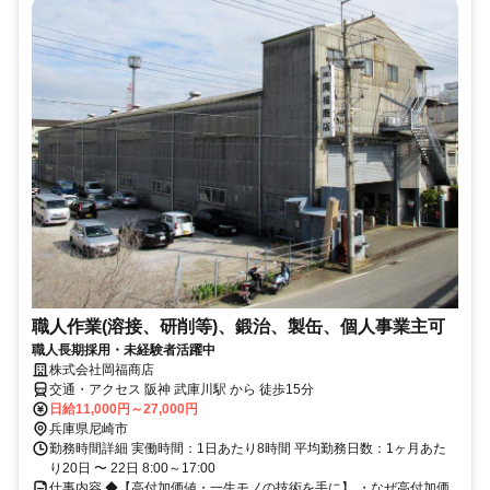
職人作業(溶接、研削等)、鍛治、製缶、個人事業主可
職人長期採用・未経験者活躍中
株式会社岡福商店
交通・アクセス 阪神 武庫川駅 から 徒歩15分
日給11,000円～27,000円
兵庫県尼崎市
勤務時間詳細 実働時間：1日あたり8時間 平均勤務日数：1ヶ月あた
り20日 〜 22日 8:00～17:00
仕事内容 ◆【高付加価値・一生モノの技術を手に】 ・なぜ高付加価