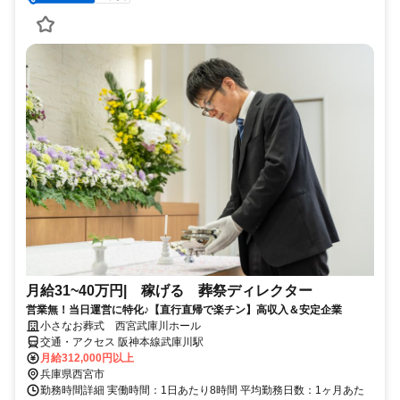
月給31~40万円| 稼げる 葬祭ディレクター
営業無！当日運営に特化♪【直行直帰で楽チン】高収入＆安定企業
小さなお葬式 西宮武庫川ホール
交通・アクセス 阪神本線武庫川駅
月給312,000円以上
兵庫県西宮市
勤務時間詳細 実働時間：1日あたり8時間 平均勤務日数：1ヶ月あた