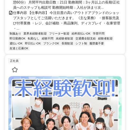
憩60分） 月間平均出勤日数：21日 勤務期間：3ヶ月以上の長期/正社
員へのステップも相談可 勤務開始時期：入社が決まり次...
仕事内容 【仕事内容】 今注目度の高いアウトドアブランドのショッ
プスタッフとしてご活躍いただきます。 《主な業務》 ・接客販売及
び付帯業務 ・レジ、会計補助 ・商品陳列、ディスプレイ ・在庫管理
・...
制服あり
業界未経験者歓迎
フリーター歓迎
給料前払いOK
学歴不問
即日勤務OK
転勤なし
経験不問
未経験者歓迎
交通費全額支給
経験者歓迎
週払いOK
即日払いOK
ブランクOK
長期歓迎
シフト制
履歴書不要
友達と応募OK
正社員