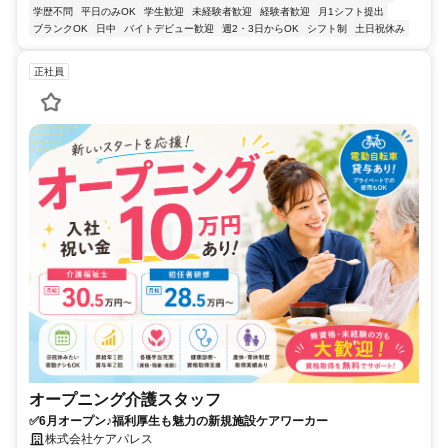
学歴不問
平日のみOK
学生歓迎
未経験者歓迎
経験者歓迎
月1シフト提出
ブランクOK
日中
バイトデビュー歓迎
週2・3日からOK
シフト制
土日祝休み
正社員
オープニング介護スタッフ
✅6月オープン♪福利厚生も魅力の新規施設ケアワーカー
株式会社ケアパレス