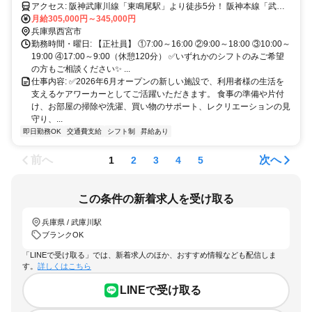
アクセス: 阪神武庫川線「東鳴尾駅」より徒歩5分！ 阪神本線「武庫
川駅」より貸出自転車にて3分！ ✨バイクOK・車通勤相談可✨ ✨電動
月給305,000円～345,000円
自転車の貸出あり✨
兵庫県西宮市
勤務時間・曜日: 【正社員】 ①7:00～16:00 ②9:00～18:00 ③10:00～
19:00 ④17:00～9:00（休憩120分） ✅いずれかのシフトのみご希望
の方もご相談ください✨ ...
仕事内容: ✅2026年6月オープンの新しい施設で、利用者様の生活を
支えるケアワーカーとしてご活躍いただきます。 食事の準備や片付
け、お部屋の掃除や洗濯、買い物のサポート、レクリエーションの見
守り、...
即日勤務OK
交通費支給
シフト制
昇給あり
前へ
次へ
1
2
3
4
5
この条件の新着求人を受け取る
兵庫県 / 武庫川駅
ブランクOK
「LINEで受け取る」では、新着求人のほか、おすすめ情報なども配信しま
す。
詳しくはこちら
LINEで受け取る