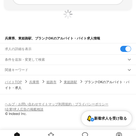
兵庫県、東姫路駅、ブランクOKのアルバイト・バイト求人情報
求人の詳細を表示
条件を追加・変更して検索
市区町村を追加・変更
関連キーワード
完全在宅ワーク 全国
シール貼り 在宅
現在地周辺
ガチャガチャ
犬カフェ
兵庫県
駅を追加・変更
バイトTOP
兵庫県
姫路市
東姫路駅
ブランクOKのアルバイト・バ
兵庫県
すべて
イト・求人
神戸市
すべて
職種を追加・変更
JR神戸線(大阪～神戸)
東灘区
灘区
兵庫区
長田区
須磨区
垂水区
北区
中央区
西区
尼崎駅
立花駅
甲子園口駅
西宮駅
さくら夙川駅
芦屋駅
甲南山手駅
摂津本山駅
住吉駅
飲食・フードサービス
姫路市
尼崎市
明石市
西宮市
洲本市
芦屋市
伊丹市
相生市
豊岡市
加古川市
赤穂市
特徴を追加・変更
六甲道駅
摩耶駅
灘駅
三ノ宮駅
元町駅
神戸駅
飲食・フードサービス
すべて
ヘルプ・お問い合わせ
サイトマップ
利用規約・プライバシーポリシー
西脇市
宝塚市
三木市
高砂市
川西市
小野市
三田市
加西市
丹波篠山市
養父市
ホールスタッフ
キッチンスタッフ
皿洗い・洗い場
精肉・鮮魚加工
給食調理
人気
[企業]求人広告の掲載相談
JR神戸線(神戸～姫路)
丹波市
南あわじ市
朝来市
淡路市
宍粟市
加東市
たつの市
川辺郡
多可郡
加古郡
雇用形態を追加・変更
パン屋（ベーカリー）
フードカウンター販売員
バー（BAR）・バーテンダー
日払いOK
高校生歓迎
学生歓迎
深夜の仕事
髪型・髪色自由
ひげOK
ネイルOK
神戸駅
兵庫駅
新長田駅
鷹取駅
須磨海浜公園駅
須磨駅
塩屋駅
垂水駅
舞子駅
朝霧駅
神崎郡
揖保郡
赤穂郡
佐用郡
美方郡
飲食店補助（開店・閉店準備）
飲食店（店長・マネージャー）
新着求人を受け取る
ピアスOK
アルバイト・パート
履歴書不要
オープニングスタッフ
留学生・外国人活躍中
明石駅
西明石駅
大久保駅
魚住駅
土山駅
東加古川駅
加古川駅
宝殿駅
曽根駅
都道府県を変更
営業・販売
勤務期間
正社員
ひめじ別所駅
御着駅
東姫路駅
姫路駅
営業・販売
すべて
短期
契約社員
単発・1日OK
長期
期間限定（春夏冬休み等）
JR山陽本線(姫路～岡山)
営業
テレフォンアポインター（テレアポ）
ルートセールス
コンビニ
シフト
派遣社員