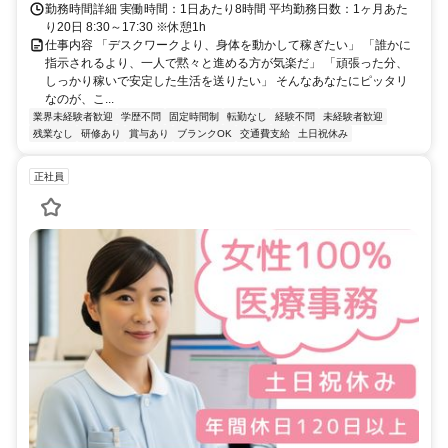
勤務時間詳細 実働時間：1日あたり8時間 平均勤務日数：1ヶ月あた
り20日 8:30～17:30 ※休憩1h
仕事内容 「デスクワークより、身体を動かして稼ぎたい」 「誰かに
指示されるより、一人で黙々と進める方が気楽だ」 「頑張った分、
しっかり稼いで安定した生活を送りたい」 そんなあなたにピッタリ
なのが、こ...
業界未経験者歓迎
学歴不問
固定時間制
転勤なし
経験不問
未経験者歓迎
残業なし
研修あり
賞与あり
ブランクOK
交通費支給
土日祝休み
正社員