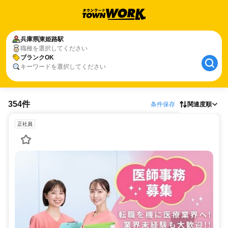
兵庫県
東姫路駅
職種を選択してください
ブランクOK
キーワードを選択してください
354件
条件保存
関連度順
正社員