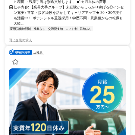
ｈ程度 ・残業手当は別途支給します。 ■1カ月単位の変形...
仕事内容: 【業界大手グループ】未経験からしっかり稼げる◎インセ
ン充実♪ 営業・接客経験を活かしてキャリアアップ★ 20・30代男性
も活躍中！ ポテンシャル重視採用！学歴不問・異業種からの転職も
大歓...
変形労働時間制
残業なし
交通費支給
シフト制
昇給あり
同じ企業の求人
正社員