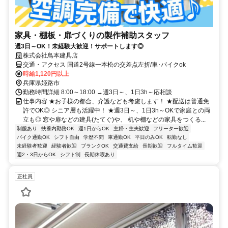
家具・棚板・扉づくりの製作補助スタッフ
週3日～OK！未経験大歓迎！サポートします◎
株式会社鳥本建具店
交通・アクセス 国道2号線一本松の交差点左折/車･バイクok
時給1,120円以上
兵庫県姫路市
勤務時間詳細 8:00～18:00 →週3日～、1日3h～応相談
仕事内容 ★お子様の都合、介護なども考慮します！ ★配送は普通免
許でOK◎ シニア層も活躍中！ ★週3日～、1日3h～OKで家庭との両
立も◎ 窓や扉などの建具(たてぐ)や、 机や棚などの家具をつくる...
制服あり
扶養内勤務OK
週1日からOK
主婦・主夫歓迎
フリーター歓迎
バイク通勤OK
シフト自由
学歴不問
車通勤OK
平日のみOK
転勤なし
未経験者歓迎
経験者歓迎
ブランクOK
交通費支給
長期歓迎
フルタイム歓迎
週2・3日からOK
シフト制
長期休暇あり
正社員