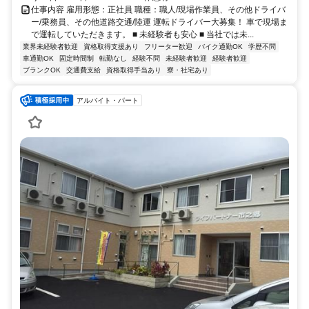
仕事内容 雇用形態：正社員 職種：職人/現場作業員、その他ドライバ
ー/乗務員、その他道路交通/陸運 運転ドライバー大募集！ 車で現場ま
で運転していただきます。 ■ 未経験者も安心 ■ 当社では未...
業界未経験者歓迎
資格取得支援あり
フリーター歓迎
バイク通勤OK
学歴不問
車通勤OK
固定時間制
転勤なし
経験不問
未経験者歓迎
経験者歓迎
ブランクOK
交通費支給
資格取得手当あり
寮・社宅あり
アルバイト・パート