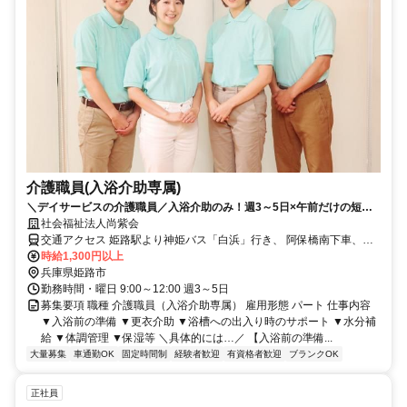
介護職員(入浴介助専属)
＼デイサービスの介護職員／入浴介助のみ！週3～5日×午前だけの短時
間！経験者は優遇◎
社会福祉法人尚紫会
交通アクセス 姫路駅より神姫バス「白浜」行き、 阿保橋南下車、徒
歩10分
時給1,300円以上
兵庫県姫路市
勤務時間・曜日 9:00～12:00 週3～5日
募集要項 職種 介護職員（入浴介助専属） 雇用形態 パート 仕事内容
▼入浴前の準備 ▼更衣介助 ▼浴槽への出入り時のサポート ▼水分補
給 ▼体調管理 ▼保湿等 ＼具体的には…／ 【入浴前の準備...
大量募集
車通勤OK
固定時間制
経験者歓迎
有資格者歓迎
ブランクOK
正社員