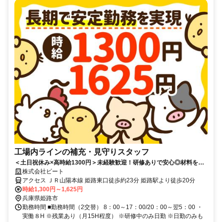
工場内ラインの補充・見守りスタッフ
＜土日祝休み×高時給1300円＞未経験歓迎！研修ありで安心◎材料を補
充してラインをサポートするお仕事！
株式会社ビート
アクセス ＪＲ山陽本線 姫路東口徒歩約23分 姫路駅より徒歩20分
時給1,300円～1,625円
兵庫県姫路市
勤務時間 ■勤務時間（2交替） 8：00～17：00/20：00～翌5：00 ・
実働８H ※残業あり（月15H程度） ※研修中のみ日勤 ※日勤のみも