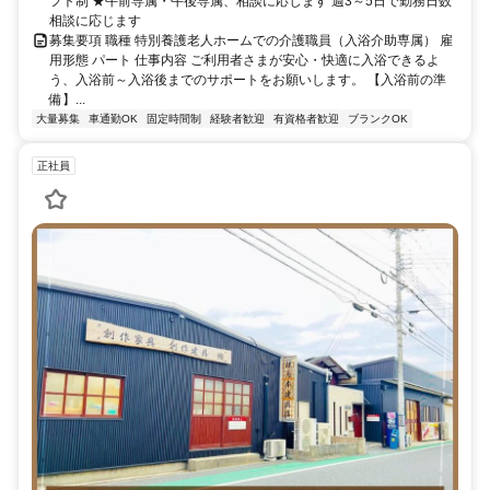
フト制 ★午前専属・午後専属、相談に応じます 週3～5日で勤務日数
相談に応じます
募集要項 職種 特別養護老人ホームでの介護職員（入浴介助専属） 雇
用形態 パート 仕事内容 ご利用者さまが安心・快適に入浴できるよ
う、入浴前～入浴後までのサポートをお願いします。 【入浴前の準
備】...
大量募集
車通勤OK
固定時間制
経験者歓迎
有資格者歓迎
ブランクOK
正社員