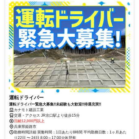
運転ドライバー
運転ドライバー緊急大募集‼未経験も大歓迎‼待遇充実‼
カナモト建設工業
交通・アクセス JR京口駅より徒歩15分
日給12,000円以上
兵庫県姫路市
勤務時間詳細 実働時間：1日あたり8時間 平均勤務日数：1ヶ月あた
り22日 〜 24日 8:00～17:00※休憩有