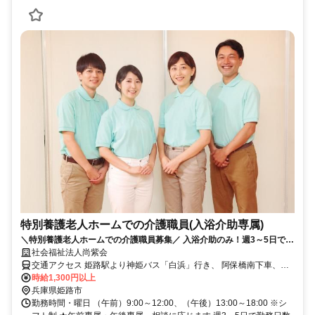
特別養護老人ホームでの介護職員(入浴介助専属)
＼特別養護老人ホームでの介護職員募集／ 入浴介助のみ！週3～5日で勤
務日数は柔軟に相談OK
社会福祉法人尚紫会
交通アクセス 姫路駅より神姫バス「白浜」行き、 阿保橋南下車、徒
歩10分
時給1,300円以上
兵庫県姫路市
勤務時間・曜日 （午前）9:00～12:00、（午後）13:00～18:00 ※シ