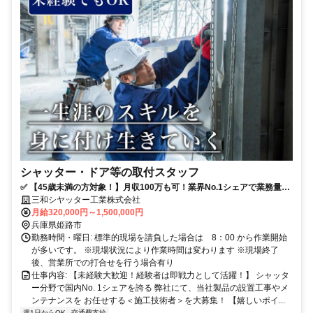
シャッター・ドア等の取付スタッフ
✅ 【45歳未満の方対象！】月収100万も可！業界No.1シェアで業務量安
定＆営業活動なし！半年間の研修で独り立ち可（６か月間の研修手当有
三和シヤッター工業株式会社
り）
月給320,000円～1,500,000円
兵庫県姫路市
勤務時間・曜日: 標準的現場を請負した場合は 8：00 から作業開始
が多いです。 ※現場状況により作業時間は変わります ※現場終了
後、営業所での打合せを行う場合有り
仕事内容: 【未経験大歓迎！経験者は即戦力として活躍！】 シャッタ
ー分野で国内No. 1シェアを誇る 弊社にて、当社製品の設置工事やメ
ンテナンスを お任せする＜施工技術者＞を大募集！ 【嬉しいポイ...
週1日からOK
交通費支給