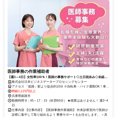
医師事務の作業補助者
【週3～4日】女性率100％！医師の事務サポート◇土日祝休み◇未経
験・ブランク歓迎！マニュアル完備◇
株式会社日本ビジネスデータープロセシングセンター
アクセス 「姫路」駅より徒歩約10分 ※自転車・バイク通勤OK！車応
相談
時給1,125円以上
兵庫県姫路市
勤務時間 8：45～17：15（休憩60分） ★残業はありません！ 週3~4
日
仕事内容 【仕事内容】 【医師事務作業補助】 外来診察室内で医師が
診察に集中して取り組めるよう 事務サポートをお任せします。 ＜具