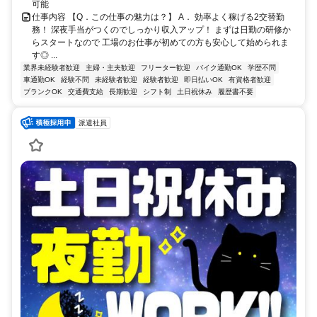
可能
仕事内容 【Q．この仕事の魅力は？】 A． 効率よく稼げる2交替勤
務！ 深夜手当がつくのでしっかり収入アップ！ まずは日勤の研修か
らスタートなので 工場のお仕事が初めての方も安心して始められま
す◎ ...
業界未経験者歓迎
主婦・主夫歓迎
フリーター歓迎
バイク通勤OK
学歴不問
車通勤OK
経験不問
未経験者歓迎
経験者歓迎
即日払いOK
有資格者歓迎
ブランクOK
交通費支給
長期歓迎
シフト制
土日祝休み
履歴書不要
派遣社員