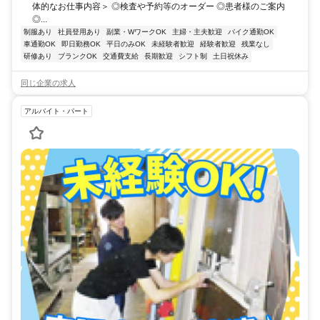
体的なお仕事内容＞ ◎検査や予約等のオーダー ◎患者様のご案内
◎...
制服あり
社員登用あり
副業・WワークOK
主婦・主夫歓迎
バイク通勤OK
車通勤OK
即日勤務OK
平日のみOK
未経験者歓迎
経験者歓迎
残業なし
研修あり
ブランクOK
交通費支給
長期歓迎
シフト制
土日祝休み
同じ企業の求人
アルバイト・パート