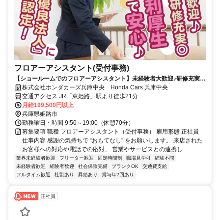
フロアーアシスタント(受付事務)
【ショールームでのフロアーアシスタント】未経験者大歓迎♪研修充実◎
年間休日115日！待遇豊富♪
株式会社ホンダカーズ兵庫中央 Honda Cars 兵庫中央
交通アクセス JR「東姫路」駅より徒歩21分
月給199,500円以上
兵庫県姫路市
勤務曜日・時間 9:50～19:00（休憩70分）
募集要項 職種 フロアーアシスタント（受付事務） 雇用形態 正社員
仕事内容 感謝の気持ちで “おもてなし” をお願いします。 来店された
お客様への対応や電話での応対、 営業やサービスとの連携し...
業界未経験者歓迎
フリーター歓迎
固定時間制
職場見学可
経験不問
未経験者歓迎
経験者歓迎
社会保険完備
ブランクOK
交通費支給
フルタイム歓迎
社割あり
昇給あり
賞与年2回あり
正社員