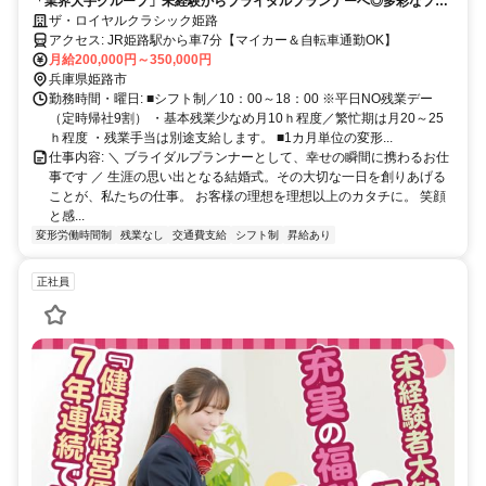
「業界大手グループ」未経験からブライダルプランナーへ◎多彩なプラ
ンから理想の結婚式を企画提案／中途入社組活躍中 ＠姫路
ザ・ロイヤルクラシック姫路
アクセス: JR姫路駅から車7分【マイカー＆自転車通勤OK】
月給200,000円～350,000円
兵庫県姫路市
勤務時間・曜日: ■シフト制／10：00～18：00 ※平日NO残業デー
（定時帰社9割） ・基本残業少なめ月10ｈ程度／繁忙期は月20～25
ｈ程度 ・残業手当は別途支給します。 ■1カ月単位の変形...
仕事内容: ＼ ブライダルプランナーとして、幸せの瞬間に携わるお仕
事です ／ 生涯の思い出となる結婚式。その大切な一日を創りあげる
ことが、私たちの仕事。 お客様の理想を理想以上のカタチに。 笑顔
と感...
変形労働時間制
残業なし
交通費支給
シフト制
昇給あり
正社員