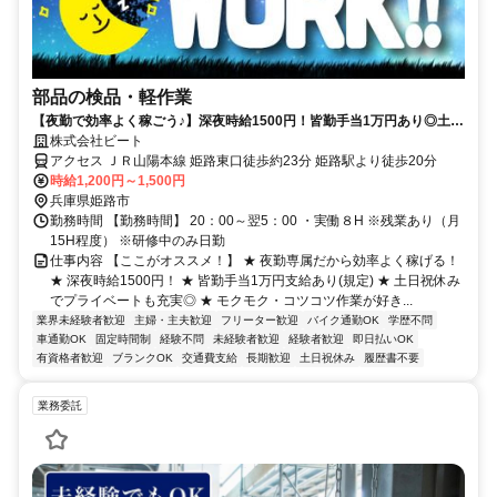
部品の検品・軽作業
【夜勤で効率よく稼ごう♪】深夜時給1500円！皆勤手当1万円あり◎土日
祝休み！コツコツ検品メインの軽作業
株式会社ビート
アクセス ＪＲ山陽本線 姫路東口徒歩約23分 姫路駅より徒歩20分
時給1,200円～1,500円
兵庫県姫路市
勤務時間 【勤務時間】 20：00～翌5：00 ・実働８H ※残業あり（月
15H程度） ※研修中のみ日勤
仕事内容 【ここがオススメ！】 ★ 夜勤専属だから効率よく稼げる！
★ 深夜時給1500円！ ★ 皆勤手当1万円支給あり(規定) ★ 土日祝休み
でプライベートも充実◎ ★ モクモク・コツコツ作業が好き...
業界未経験者歓迎
主婦・主夫歓迎
フリーター歓迎
バイク通勤OK
学歴不問
車通勤OK
固定時間制
経験不問
未経験者歓迎
経験者歓迎
即日払いOK
有資格者歓迎
ブランクOK
交通費支給
長期歓迎
土日祝休み
履歴書不要
業務委託