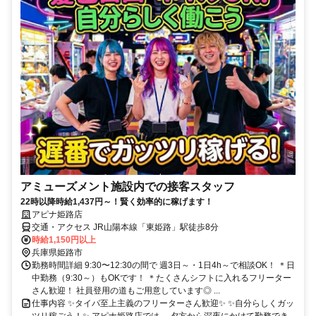
アミューズメント施設内での接客スタッフ
22時以降時給1,437円～！賢く効率的に稼げます！
アピナ姫路店
交通・アクセス JR山陽本線「東姫路」駅徒歩8分
時給1,150円以上
兵庫県姫路市
勤務時間詳細 9:30〜12:30の間で 週3日～・1日4h～で相談OK！ ＊日
中勤務（9:30～）もOKです！ ＊たくさんシフトに入れるフリーター
さん歓迎！ 社員登用の道もご用意しています◎ ...
仕事内容 ✨タイパ至上主義のフリーターさん歓迎✨ ✨自分らしくガッ