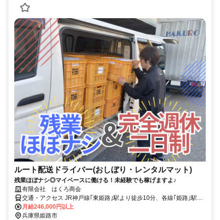
ルート配送ドライバー(おしぼり・レンタルマット)
残業ほぼナシ◎マイペースに働ける！未経験でも稼げますよ♪
有限会社 はくろ商会
交通・アクセス JR神戸線｢東姫路｣駅より徒歩10分、各線｢姫路｣駅よ
り徒歩20分＜車・バイク通勤OK＞
月給246,000円以上
兵庫県姫路市