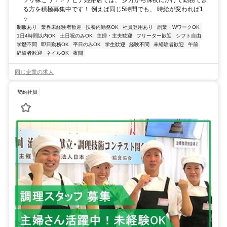
ツリ稼ごう！✨ アピナ姫路店では、 夕方から深夜にかけて勤務でき
る方を積極募集中です！ 例えば同じ5時間でも、 時給が変われば1
ヶ...
制服あり
業界未経験者歓迎
扶養内勤務OK
社員登用あり
副業・WワークOK
1日4時間以内OK
土日祝のみOK
主婦・主夫歓迎
フリーター歓迎
シフト自由
学歴不問
即日勤務OK
平日のみOK
学生歓迎
経験不問
未経験者歓迎
午前
経験者歓迎
ネイルOK
夜間
同じ企業の求人
契約社員