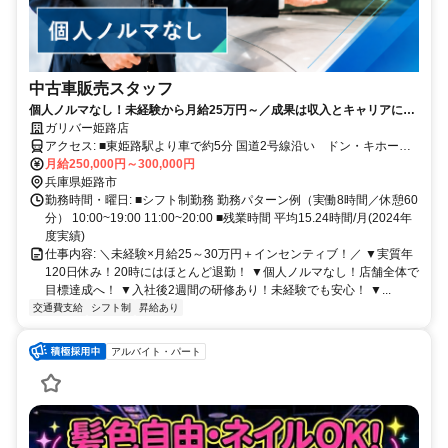
中古車販売スタッフ
個人ノルマなし！未経験から月給25万円～／成果は収入とキャリアにし
っかり反映♪
ガリバー姫路店
アクセス: ■東姫路駅より車で約5分 国道2号線沿い ドン・キホーテ
さんより東に450m
月給250,000円～300,000円
兵庫県姫路市
勤務時間・曜日: ■シフト制勤務 勤務パターン例（実働8時間／休憩60
分） 10:00~19:00 11:00~20:00 ■残業時間 平均15.24時間/月(2024年
度実績)
仕事内容: ＼未経験×月給25～30万円＋インセンティブ！／ ▼実質年
120日休み！20時にはほとんど退勤！ ▼個人ノルマなし！店舗全体で
目標達成へ！ ▼入社後2週間の研修あり！未経験でも安心！ ▼...
交通費支給
シフト制
昇給あり
アルバイト・パート