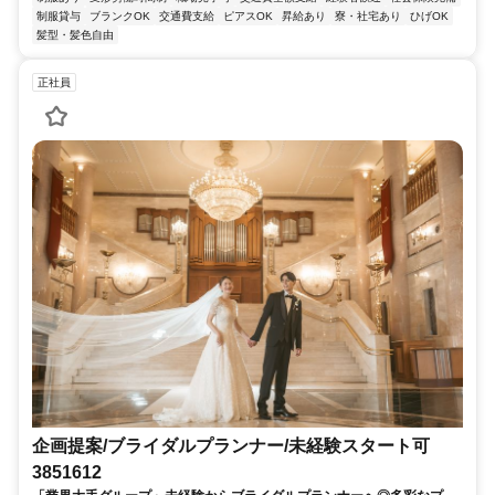
制服貸与
ブランクOK
交通費支給
ピアスOK
昇給あり
寮・社宅あり
ひげOK
髪型・髪色自由
正社員
企画提案/ブライダルプランナー/未経験スタート可
3851612