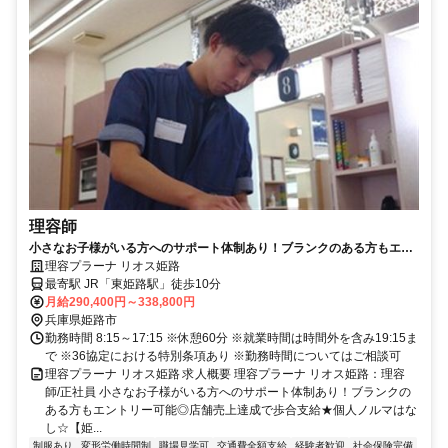
理容師
小さなお子様がいる方へのサポート体制あり！ブランクのある方もエン
トリー可能◎店舗売上達成で歩合支給★個人ノルマはなし☆【姫路市、
理容プラーナ リオス姫路
理容室、理容師、正社員】
最寄駅 JR「東姫路駅」徒歩10分
月給290,400円～338,800円
兵庫県姫路市
勤務時間 8:15～17:15 ※休憩60分 ※就業時間は時間外を含み19:15ま
で ※36協定における特別条項あり ※勤務時間についてはご相談可
理容プラーナ リオス姫路 求人概要 理容プラーナ リオス姫路：理容
師/正社員 小さなお子様がいる方へのサポート体制あり！ブランクの
ある方もエントリー可能◎店舗売上達成で歩合支給★個人ノルマはな
し☆【姫...
制服あり
変形労働時間制
職場見学可
交通費全額支給
経験者歓迎
社会保険完備