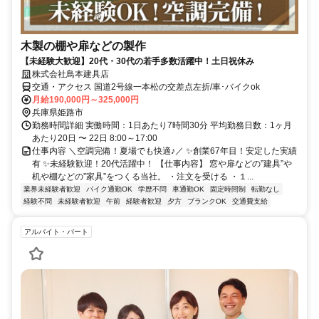
木製の棚や扉などの製作
【未経験大歓迎】20代・30代の若手多数活躍中！土日祝休み
株式会社鳥本建具店
交通・アクセス 国道2号線一本松の交差点左折/車･バイクok
月給190,000円～325,000円
兵庫県姫路市
勤務時間詳細 実働時間：1日あたり7時間30分 平均勤務日数：1ヶ月
あたり20日 〜 22日 8:00～17:00
仕事内容 ＼空調完備！夏場でも快適♪／ ✨創業67年目！安定した実績
有 ✨未経験歓迎！20代活躍中！ 【仕事内容】 窓や扉などの”建具”や
机や棚などの”家具”をつくる当社。 ・注文を受ける ・１...
業界未経験者歓迎
バイク通勤OK
学歴不問
車通勤OK
固定時間制
転勤なし
経験不問
未経験者歓迎
午前
経験者歓迎
夕方
ブランクOK
交通費支給
アルバイト・パート