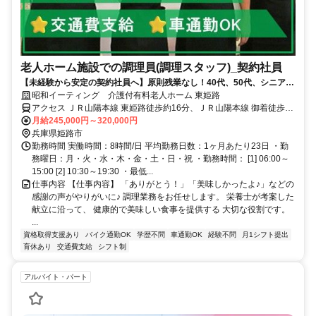
老人ホーム施設での調理員(調理スタッフ)_契約社員
【未経験から安定の契約社員へ】原則残業なし！40代、50代、シニア活
躍中！調理師免許がなくてもOK♪
昭和イーティング 介護付有料老人ホーム 東姫路
アクセス ＪＲ山陽本線 東姫路徒歩約16分、ＪＲ山陽本線 御着徒歩約
22分 神姫バス 「市川橋東詰」バス停より徒歩1分
月給245,000円～320,000円
兵庫県姫路市
勤務時間 実働時間：8時間/日 平均勤務日数：1ヶ月あたり23日 ・勤
務曜日：月・火・水・木・金・土・日・祝 ・勤務時間： [1] 06:00～
15:00 [2] 10:30～19:30 ・最低...
仕事内容 【仕事内容】 「ありがとう！」「美味しかったよ♪」などの
感謝の声がやりがいに♪ 調理業務をお任せします。 栄養士が考案した
献立に沿って、 健康的で美味しい食事を提供する 大切な役割です。
...
資格取得支援あり
バイク通勤OK
学歴不問
車通勤OK
経験不問
月1シフト提出
育休あり
交通費支給
シフト制
アルバイト・パート