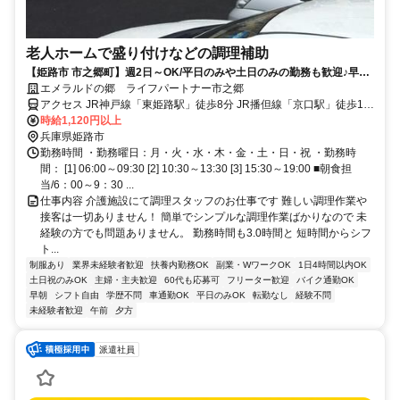
老人ホームで盛り付けなどの調理補助
【姫路市 市之郷町】週2日～OK/平日のみや土日のみの勤務も歓迎♪早
朝・日中・夕方と選べる3つの時間帯！経験不問
エメラルドの郷 ライフパートナー市之郷
アクセス JR神戸線「東姫路駅」徒歩8分 JR播但線「京口駅」徒歩12
分 JR神戸線「姫路駅」車6分
時給1,120円以上
兵庫県姫路市
勤務時間 ・勤務曜日：月・火・水・木・金・土・日・祝 ・勤務時
間： [1] 06:00～09:30 [2] 10:30～13:30 [3] 15:30～19:00 ■朝食担
当/6：00～9：30 ...
仕事内容 介護施設にて調理スタッフのお仕事です 難しい調理作業や
接客は一切ありません！ 簡単でシンプルな調理作業ばかりなので 未
経験の方でも問題ありません。 勤務時間も3.0時間と 短時間からシフ
ト...
制服あり
業界未経験者歓迎
扶養内勤務OK
副業・WワークOK
1日4時間以内OK
土日祝のみOK
主婦・主夫歓迎
60代も応募可
フリーター歓迎
バイク通勤OK
早朝
シフト自由
学歴不問
車通勤OK
平日のみOK
転勤なし
経験不問
未経験者歓迎
午前
夕方
派遣社員