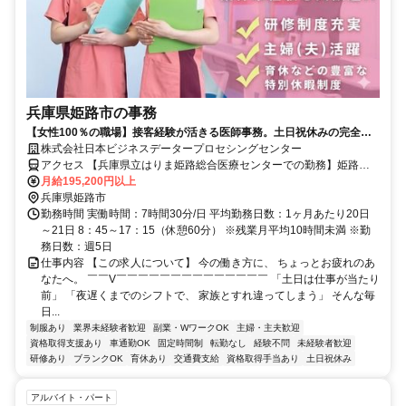
兵庫県姫路市の事務
【女性100％の職場】接客経験が活きる医師事務。土日祝休みの完全週
休二日制！未経験OK！産休育休の実績も充実♪
株式会社日本ビジネスデータープロセシングセンター
アクセス 【兵庫県立はりま姫路総合医療センターでの勤務】姫路駅
から徒歩約12分※車・自転車通勤OK
月給195,200円以上
兵庫県姫路市
勤務時間 実働時間：7時間30分/日 平均勤務日数：1ヶ月あたり20日
～21日 8：45～17：15（休憩60分） ※残業月平均10時間未満 ※勤
務日数：週5日
仕事内容 【この求人について】 今の働き方に、 ちょっとお疲れのあ
なたへ。 ￣￣V￣￣￣￣￣￣￣￣￣￣￣￣￣￣ 「土日は仕事が当たり
前」 「夜遅くまでのシフトで、 家族とすれ違ってしまう」 そんな毎
日...
制服あり
業界未経験者歓迎
副業・WワークOK
主婦・主夫歓迎
資格取得支援あり
車通勤OK
固定時間制
転勤なし
経験不問
未経験者歓迎
研修あり
ブランクOK
育休あり
交通費支給
資格取得手当あり
土日祝休み
アルバイト・パート