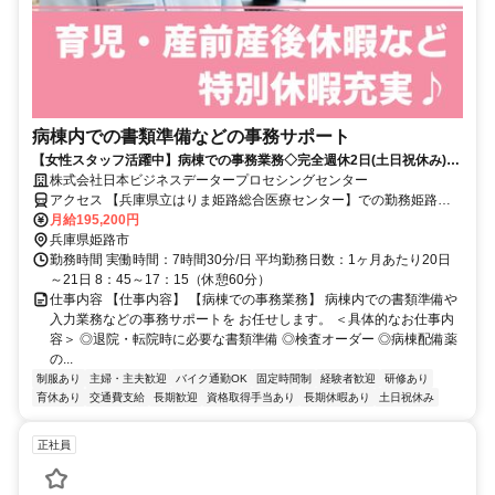
病棟内での書類準備などの事務サポート
【女性スタッフ活躍中】病棟での事務業務◇完全週休2日(土日祝休み)◇
未経験・ブランク歓迎！◇研修サポートあり◇女性活躍推進企業◇
株式会社日本ビジネスデータープロセシングセンター
アクセス 【兵庫県立はりま姫路総合医療センター】での勤務姫路駅
から徒歩約10分 ※自転車・バイク通勤OK！車応相談
月給195,200円
兵庫県姫路市
勤務時間 実働時間：7時間30分/日 平均勤務日数：1ヶ月あたり20日
～21日 8：45～17：15（休憩60分）
仕事内容 【仕事内容】 【病棟での事務業務】 病棟内での書類準備や
入力業務などの事務サポートを お任せします。 ＜具体的なお仕事内
容＞ ◎退院・転院時に必要な書類準備 ◎検査オーダー ◎病棟配備薬
の...
制服あり
主婦・主夫歓迎
バイク通勤OK
固定時間制
経験者歓迎
研修あり
育休あり
交通費支給
長期歓迎
資格取得手当あり
長期休暇あり
土日祝休み
正社員