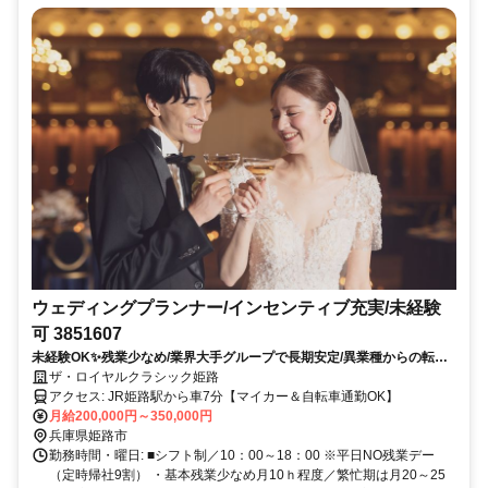
ウェディングプランナー/インセンティブ充実/未経験
可 3851607
未経験OK✨️残業少なめ/業界大手グループで長期安定/異業種からの転職
歓迎/インセンティブあり/男性も活躍中＠姫路
ザ・ロイヤルクラシック姫路
アクセス: JR姫路駅から車7分【マイカー＆自転車通勤OK】
月給200,000円～350,000円
兵庫県姫路市
勤務時間・曜日: ■シフト制／10：00～18：00 ※平日NO残業デー
（定時帰社9割） ・基本残業少なめ月10ｈ程度／繁忙期は月20～25