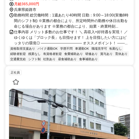
分
月給365,000円
兵庫県姫路市
勤務時間 総労働時間：1週あたり40時間 日勤：9:00～18:00(実働8時
間のシフト制) ※業務の都合により、所定時間外の勤務や休日出勤を
命じる場合があります ※業務の都合により、始業・終業時刻...
仕事内容 メリット多数のお仕事です！ ＼ 高収入×好待遇を実現！ ／
ゆくゆくは「ブロック長」も目指せます！ 上を目指したい方にはピ
ッタリの環境◎ ――――――――――― オススメポイント！ ――...
資格取得支援あり
バイク通勤OK
学歴不問
車通勤OK
職場見学可
転勤なし
経験者歓迎
残業なし
有資格者歓迎
食費補助あり
研修あり
賞与あり
育休あり
交通費支給
シフト制
社割あり
昼食補助あり
食事補助あり
正社員