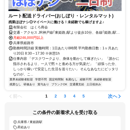
ルート配送ドライバー(おしぼり・レンタルマット)
残業ほぼナシ◎マイペースに働ける！未経験でも稼げますよ♪
有限会社 はくろ商会
交通・アクセス JR神戸線｢東姫路｣駅より徒歩10分、各線｢姫路｣駅よ
り徒歩20分＜車・バイク通勤OK＞
月給246,000円以上
兵庫県姫路市
勤務時間詳細 実働時間：1日あたり8時間 平均勤務日数：1ヶ月あた
り20日 8:30～17:30 ※休憩1h
仕事内容 「デスクワークより、身体を動かして稼ぎたい」 「誰かに
指示されるより、一人で黙々と進める方が気楽だ」 「頑張った分、
しっかり稼いで安定した生活を送りたい」 そんなあなたにピッタリ
なのが、こ...
業界未経験者歓迎
学歴不問
固定時間制
転勤なし
経験不問
未経験者歓迎
残業なし
研修あり
賞与あり
ブランクOK
交通費支給
土日祝休み
前へ
次へ
1
2
3
4
5
この条件の新着求人を受け取る
兵庫県 / 東姫路駅
昇給あり