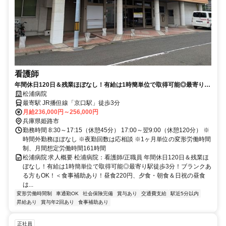
看護師
年間休日120日＆残業ほぼなし！有給は1時簡単位で取得可能◎最寄り駅
徒歩3分！ブランクある方もOK！＜食事補助あり！昼食220円、夕食・
松浦病院
朝食＆日祝の昼食は無料＞【姫路市・京口駅・病院・看護師・正職員】
最寄駅 JR播但線「京口駅」徒歩3分
月給236,000円～256,000円
兵庫県姫路市
勤務時間 8:30～17:15（休憩45分） 17:00～翌9:00（休憩120分） ※
時間外勤務ほぼなし ※夜勤回数は応相談 ※1ヶ月単位の変形労働時間
制、月間想定労働時間161時間
松浦病院 求人概要 松浦病院：看護師/正職員 年間休日120日＆残業ほ
ぼなし！有給は1時簡単位で取得可能◎最寄り駅徒歩3分！ブランクあ
る方もOK！＜食事補助あり！昼食220円、夕食・朝食＆日祝の昼食
は...
変形労働時間制
車通勤OK
社会保険完備
賞与あり
交通費支給
駅近5分以内
昇給あり
賞与年2回あり
食事補助あり
正社員