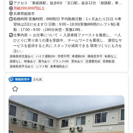
アクセス 「東姫路駅」徒歩8分 「京口駅」徒歩12分 「姫路駅」車で6
分
月給299,000円以上
兵庫県姫路市
勤務時間 実働時間：8時間/日 平均勤務日数：1ヶ月あたり21日 ※希
望休は2日だせます◎ 日勤：9:00～18:00(実働8時間のシフト制) 夜
勤：17:00～9:00 （180分休憩・実働13時...
仕事内容 ＜ お仕事について ＞ 入居者様ファーストを徹底し、 一人
ひとりに寄り添う介護を実践中。 チームワークを重視し、 適切なサ
ービスを提供すると共に スタッフが成長できる 環境づくりにも力を
注い...
資格取得支援あり
バイク通勤OK
学歴不問
車通勤OK
職場見学可
転勤なし
残業なし
研修あり
賞与あり
ブランクOK
育休あり
交通費支給
長期歓迎
資格取得手当あり
シフト制
食事補助あり
正社員