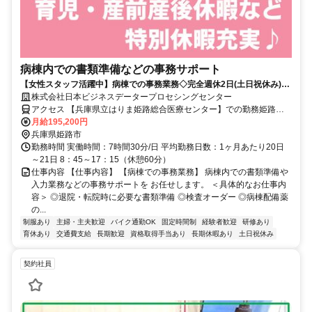
病棟内での書類準備などの事務サポート
【女性スタッフ活躍中】病棟での事務業務◇完全週休2日(土日祝休み)◇
未経験・ブランク歓迎！◇研修サポートあり◇女性活躍推進企業◇
株式会社日本ビジネスデータープロセシングセンター
アクセス 【兵庫県立はりま姫路総合医療センター】での勤務姫路駅
から徒歩約10分 ※自転車・バイク通勤OK！車応相談
月給195,200円
兵庫県姫路市
勤務時間 実働時間：7時間30分/日 平均勤務日数：1ヶ月あたり20日
～21日 8：45～17：15（休憩60分）
仕事内容 【仕事内容】 【病棟での事務業務】 病棟内での書類準備や
入力業務などの事務サポートを お任せします。 ＜具体的なお仕事内
容＞ ◎退院・転院時に必要な書類準備 ◎検査オーダー ◎病棟配備薬
の...
制服あり
主婦・主夫歓迎
バイク通勤OK
固定時間制
経験者歓迎
研修あり
育休あり
交通費支給
長期歓迎
資格取得手当あり
長期休暇あり
土日祝休み
契約社員