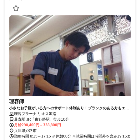
理容師
小さなお子様がいる方へのサポート体制あり！ブランクのある方もエン
トリー可能◎店舗売上達成で歩合支給★個人ノルマはなし☆【姫路市、
理容プラーナ リオス姫路
理容室、理容師、正社員】
最寄駅 JR「東姫路駅」徒歩10分
月給290,400円～338,800円
兵庫県姫路市
勤務時間 8:15～17:15 ※休憩60分 ※就業時間は時間外を含み19:15ま