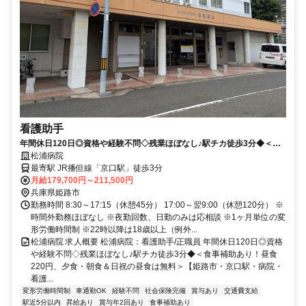
看護助手
年間休日120日◎資格や経験不問◇残業ほぼなし♪駅チカ徒歩3分◆＜食
事補助あり！昼食220円、夕食・朝食＆日祝の昼食は無料＞【姫路市・
松浦病院
京口駅・病院・看護助手・正職員】
最寄駅 JR播但線「京口駅」徒歩3分
月給179,700円～211,500円
兵庫県姫路市
勤務時間 8:30～17:15（休憩45分） 17:00～翌9:00（休憩120分） ※
時間外勤務ほぼなし ※夜勤回数、日勤のみは応相談 ※1ヶ月単位の変
形労働時間制 ※22時以降は18歳以上（例外...
松浦病院 求人概要 松浦病院：看護助手/正職員 年間休日120日◎資格
や経験不問◇残業ほぼなし♪駅チカ徒歩3分◆＜食事補助あり！昼食
220円、夕食・朝食＆日祝の昼食は無料＞【姫路市・京口駅・病院・
看護...
変形労働時間制
車通勤OK
経験不問
社会保険完備
賞与あり
交通費支給
駅近5分以内
昇給あり
賞与年2回あり
食事補助あり