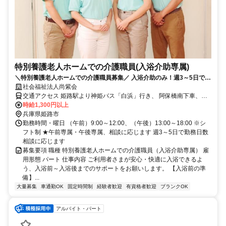
特別養護老人ホームでの介護職員(入浴介助専属)
＼特別養護老人ホームでの介護職員募集／ 入浴介助のみ！週3～5日で勤
務日数は柔軟に相談OK
社会福祉法人尚紫会
交通アクセス 姫路駅より神姫バス「白浜」行き、 阿保橋南下車、徒
歩10分
時給1,300円以上
兵庫県姫路市
勤務時間・曜日 （午前）9:00～12:00、（午後）13:00～18:00 ※シ
フト制 ★午前専属・午後専属、相談に応じます 週3～5日で勤務日数
相談に応じます
募集要項 職種 特別養護老人ホームでの介護職員（入浴介助専属） 雇
用形態 パート 仕事内容 ご利用者さまが安心・快適に入浴できるよ
う、入浴前～入浴後までのサポートをお願いします。 【入浴前の準
備】...
大量募集
車通勤OK
固定時間制
経験者歓迎
有資格者歓迎
ブランクOK
アルバイト・パート