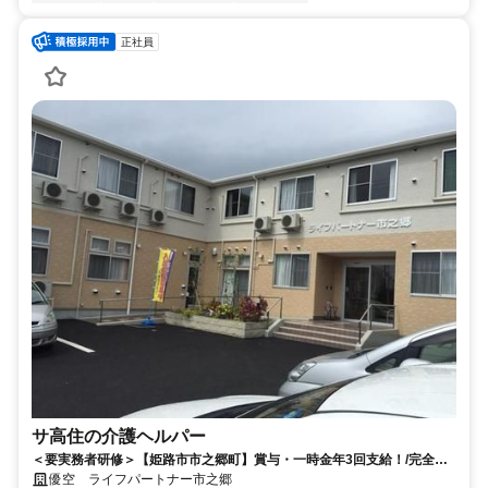
正社員
サ高住の介護ヘルパー
＜要実務者研修＞【姫路市市之郷町】賞与・一時金年3回支給！/完全週
休二日制/上場企業グループ
優空 ライフパートナー市之郷