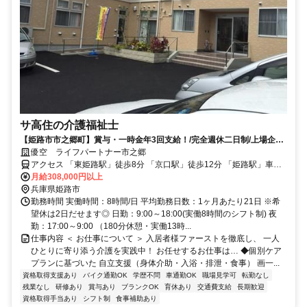
サ高住の介護福祉士
【姫路市市之郷町】賞与・一時金年3回支給！/完全週休二日制/上場企業
グループの介護社員
優空 ライフパートナー市之郷
アクセス 「東姫路駅」徒歩8分 「京口駅」徒歩12分 「姫路駅」車で6
分
月給308,000円以上
兵庫県姫路市
勤務時間 実働時間：8時間/日 平均勤務日数：1ヶ月あたり21日 ※希
望休は2日だせます◎ 日勤：9:00～18:00(実働8時間のシフト制) 夜
勤：17:00～9:00 （180分休憩・実働13時...
仕事内容 ＜ お仕事について ＞ 入居者様ファーストを徹底し、 一人
ひとりに寄り添う介護を実践中！ お任せするお仕事は… ◆個別ケア
プランに基づいた 自立支援（身体介助・入浴・排泄・食事） 画一...
資格取得支援あり
バイク通勤OK
学歴不問
車通勤OK
職場見学可
転勤なし
残業なし
研修あり
賞与あり
ブランクOK
育休あり
交通費支給
長期歓迎
資格取得手当あり
シフト制
食事補助あり