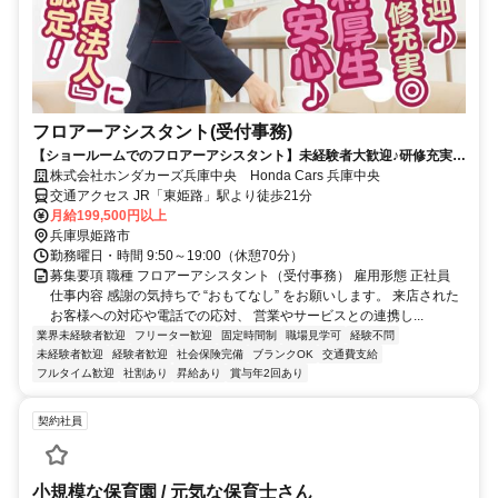
フロアーアシスタント(受付事務)
【ショールームでのフロアーアシスタント】未経験者大歓迎♪研修充実◎
年間休日115日！待遇豊富♪
株式会社ホンダカーズ兵庫中央 Honda Cars 兵庫中央
交通アクセス JR「東姫路」駅より徒歩21分
月給199,500円以上
兵庫県姫路市
勤務曜日・時間 9:50～19:00（休憩70分）
募集要項 職種 フロアーアシスタント（受付事務） 雇用形態 正社員
仕事内容 感謝の気持ちで “おもてなし” をお願いします。 来店された
お客様への対応や電話での応対、 営業やサービスとの連携し...
業界未経験者歓迎
フリーター歓迎
固定時間制
職場見学可
経験不問
未経験者歓迎
経験者歓迎
社会保険完備
ブランクOK
交通費支給
フルタイム歓迎
社割あり
昇給あり
賞与年2回あり
契約社員
小規模な保育園 / 元気な保育士さん