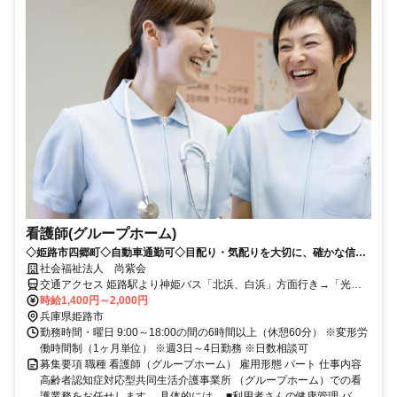
看護師(グループホーム)
◇姫路市四郷町◇自動車通勤可◇目配り・気配りを大切に、確かな信頼
関係を築いていきましょう！
社会福祉法人 尚紫会
交通アクセス 姫路駅より神姫バス「北浜、白浜」方面行き→「光大
寺」下車徒歩3分
時給1,400円～2,000円
兵庫県姫路市
勤務時間・曜日 9:00～18:00の間の6時間以上（休憩60分） ※変形労
働時間制（1ヶ月単位） ※週3日～4日勤務 ※日数相談可
募集要項 職種 看護師（グループホーム） 雇用形態 パート 仕事内容
高齢者認知症対応型共同生活介護事業所 （グループホーム）での看
護業務をお任せします。 具体的には、 ■利用者さんの健康管理 バ...