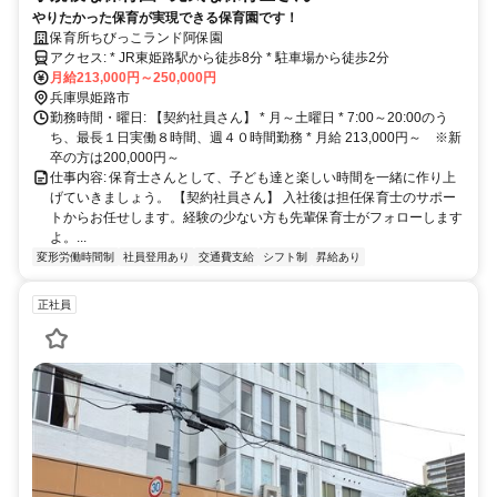
やりたかった保育が実現できる保育園です！
保育所ちびっこランド阿保園
アクセス: * JR東姫路駅から徒歩8分 * 駐車場から徒歩2分
月給213,000円～250,000円
兵庫県姫路市
勤務時間・曜日: 【契約社員さん】 * 月～土曜日 * 7:00～20:00のう
ち、最長１日実働８時間、週４０時間勤務 * 月給 213,000円～ ※新
卒の方は200,000円～
仕事内容: 保育士さんとして、子ども達と楽しい時間を一緒に作り上
げていきましょう。 【契約社員さん】 入社後は担任保育士のサポー
トからお任せします。経験の少ない方も先輩保育士がフォローします
よ。...
変形労働時間制
社員登用あり
交通費支給
シフト制
昇給あり
正社員