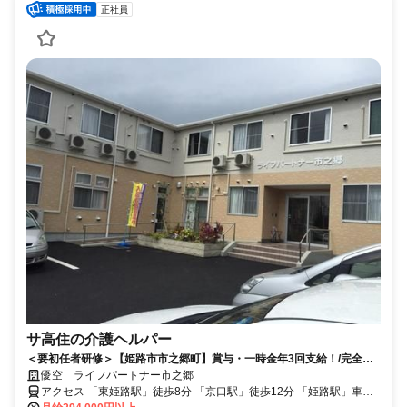
正社員
サ高住の介護ヘルパー
＜要初任者研修＞【姫路市市之郷町】賞与・一時金年3回支給！/完全週
休二日制/上場企業グループの介護ヘルパー社員
優空 ライフパートナー市之郷
アクセス 「東姫路駅」徒歩8分 「京口駅」徒歩12分 「姫路駅」車で6