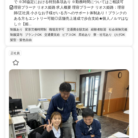
で ※36協定における特別条項あり ※勤務時間についてはご相談可
理容プラーナ リオス姫路 求人概要 理容プラーナ リオス姫路：理容
師/正社員 小さなお子様がいる方へのサポート体制あり！ブランクの
ある方もエントリー可能◎店舗売上達成で歩合支給★個人ノルマはな
し☆【姫...
制服あり
変形労働時間制
職場見学可
交通費全額支給
経験者歓迎
社会保険完備
制服貸与
ブランクOK
交通費支給
ピアスOK
昇給あり
寮・社宅あり
ひげOK
髪型・髪色自由
正社員