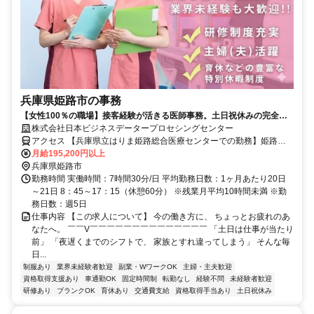
兵庫県姫路市の事務
【女性100％の職場】接客経験が活きる医師事務。土日祝休みの完全週
休二日制！未経験OK！産休育休の実績も充実♪
株式会社日本ビジネスデータープロセシングセンター
アクセス 【兵庫県立はりま姫路総合医療センターでの勤務】姫路駅
から徒歩約12分※車・自転車通勤OK
月給195,200円以上
兵庫県姫路市
勤務時間 実働時間：7時間30分/日 平均勤務日数：1ヶ月あたり20日
～21日 8：45～17：15（休憩60分） ※残業月平均10時間未満 ※勤
務日数：週5日
仕事内容 【この求人について】 今の働き方に、 ちょっとお疲れのあ
なたへ。 ￣￣V￣￣￣￣￣￣￣￣￣￣￣￣￣￣ 「土日は仕事が当たり
前」 「夜遅くまでのシフトで、 家族とすれ違ってしまう」 そんな毎
日...
制服あり
業界未経験者歓迎
副業・WワークOK
主婦・主夫歓迎
資格取得支援あり
車通勤OK
固定時間制
転勤なし
経験不問
未経験者歓迎
研修あり
ブランクOK
育休あり
交通費支給
資格取得手当あり
土日祝休み