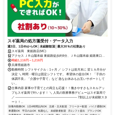
スギ薬局の処方箋受付・データ入力
週3日、1日4hからOK│未経験歓迎│最大30％の社割あり
スギ薬局 東姫路店(MC)
アクセス ＪＲ山陽本線 東姫路徒歩約9分、ＪＲ山陽本線 姫路東口徒
歩約21分、ＪＲ山陽新幹線/ＪＲ九州新幹線 姫路東口徒歩約21分 0
時給1,116円～1,216円
兵庫県姫路市
勤務時間 シフトサイクル：1ヶ月 ／ シフトは前月末に 翌１カ月分が
決定 ＼ 時間・曜日は固定シフトです。 希望休の提出OK！ 「子供の
体調不良」「介護や子育て」など 急なお休みもお互いサポートして
い...
仕事内容 家事や子育てとの両立も応援！！働きやすさもスキルアッ
プもスギ薬局で叶います！ ＼ 人気の医療事務デビューはスギ薬局で
／ ―――――――――――――――――――― 7割以上が未経験スタ
ート！...
扶養内勤務OK
1日4時間以内OK
主婦・主夫歓迎
フリーター歓迎
バイク通勤OK
車通勤OK
平日のみOK
転勤なし
未経験者歓迎
月1シフト提出
ブランクOK