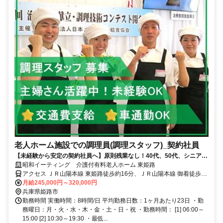
老人ホーム施設での調理員(調理スタッフ)_契約社員
【未経験から安定の契約社員へ】原則残業なし！40代、50代、シニア活
躍中！調理師免許がなくてもOK♪
昭和イーティング 介護付有料老人ホーム 東姫路
アクセス ＪＲ山陽本線 東姫路徒歩約16分、ＪＲ山陽本線 御着徒歩約
22分 神姫バス 「市川橋東詰」バス停より徒歩1分
月給245,000円～320,000円
兵庫県姫路市
勤務時間 実働時間：8時間/日 平均勤務日数：1ヶ月あたり23日 ・勤
務曜日：月・火・水・木・金・土・日・祝 ・勤務時間： [1] 06:00～
15:00 [2] 10:30～19:30 ・最低...