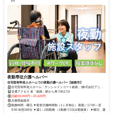
夜勤専従介護ヘルパー
住宅型有料老人ホームでの夜勤介護ヘルパー【姫路市】
住宅型有料老人ホーム「サンシャインコート姫路」(株式会社アニス
ト)
交通アクセス 各「姫路」駅から車で約17分
日給19,300円～25,420円
兵庫県姫路市
勤務時間・曜日 ▼変形労働時間制（1ヶ月単位） 夜勤／17:00～翌
9:00 休憩180分 ▼週1～2回勤務 （1勤務で2日出勤換算） ▼曜日、週