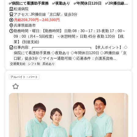
✅病院にて看護助手業務 ✅夜勤あり ✅年間休日120日 ✅JR播但線
「京口駅」徒歩3分 ✅マイカー通勤可能 ✅応募条件：介護系資格を
松浦病院
お持ちの方
アクセス: JR播但線「京口駅」徒歩3分
月給208,700円～240,500円
兵庫県姫路市
勤務時間・曜日: 【勤務時間】 日勤 08：30～17：15 夜勤 17：00～
09：00（月4～5回程度） ＜休憩時間＞ 日勤 45分 夜勤 120分 【残
業】 (別途支給)
仕事内容: ┏━━━━━━━━━━━━━━━┓ 【求人ポイント】 ◇
病院にて看護助手業務 ◇夜勤あり ◇年間休日120日 ◇JR播但線「京
口駅」徒歩3分 ◇マイカー通勤可能 ◇応募条件：介護系資格...
交通費支給
シフト制
昇給あり
アルバイト・パート