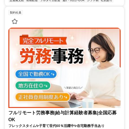
交通費支給
長期歓迎
フルタイム歓迎
週2・3日からOK
シフト制
社割あり
契約社員
フルリモート労務事務|給与計算経験者募集|全国応募
OK
フレックスタイム✨子育て世代60％活躍中✨在宅勤務手当あり