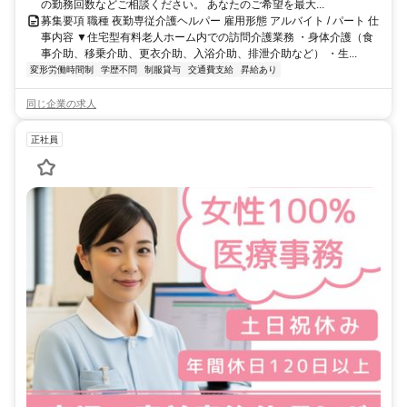
の勤務回数などご相談ください。 あなたのご希望を最大...
募集要項 職種 夜勤専従介護ヘルパー 雇用形態 アルバイト / パート 仕
事内容 ▼住宅型有料老人ホーム内での訪問介護業務 ・身体介護（食
事介助、移乗介助、更衣介助、入浴介助、排泄介助など） ・生...
変形労働時間制
学歴不問
制服貸与
交通費支給
昇給あり
同じ企業の求人
正社員