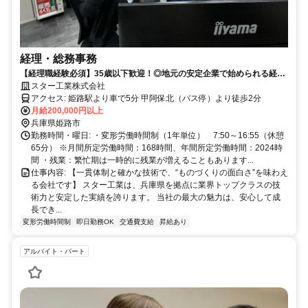
経理・総務事務
【経理職経験必須】35歳以下歓迎！◎地元の安定企業で始められる経
理・総務の事務職！
スター工業株式会社
アクセス: 姫路駅より車で5分 甲阿保北（バス停）より徒歩2分
月給200,000円以上
兵庫県姫路市
勤務時間・曜日: ・変形労働時間制（1年単位） 7:50～16:55（休憩
65分） ※月間所定労働時間：168時間、年間所定労働時間：2024時
間 ・残業：繁忙期は一時的に残業が増えることもあります...
仕事内容: 【一貫体制と確かな技術で、“ものづくりの面白さ”を味わえ
る会社です】 スター工業は、兵庫県を拠点に業界トップクラスの技
術力と安定した実績を誇ります。 当社の最大の魅力は、安心して成
長でき...
変形労働時間制
即日勤務OK
交通費支給
昇給あり
アルバイト・パート