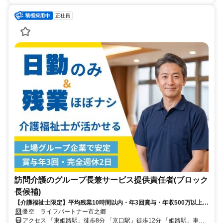
正社員
訪問介護のグループ長兼サービス提供責任者(ブロック
長候補)
【介護福祉士限定】平均残業10時間以内・年3回賞与・年収500万以上可
能♪上場企業グループで安定して勤務◎
優空 ライフパートナー市之郷
アクセス 「東姫路駅」徒歩8分 「京口駅」徒歩12分 「姫路駅」車で6