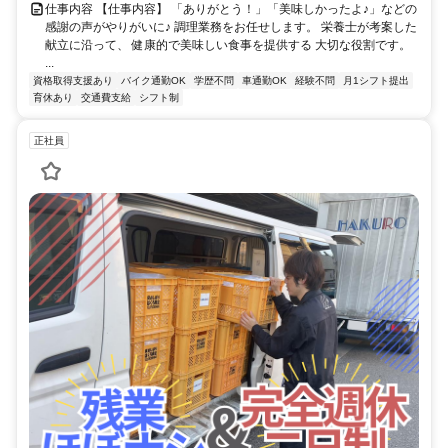
仕事内容 【仕事内容】 「ありがとう！」「美味しかったよ♪」などの
感謝の声がやりがいに♪ 調理業務をお任せします。 栄養士が考案した
献立に沿って、 健康的で美味しい食事を提供する 大切な役割です。
...
資格取得支援あり
バイク通勤OK
学歴不問
車通勤OK
経験不問
月1シフト提出
育休あり
交通費支給
シフト制
正社員