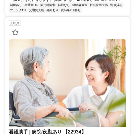
制服あり
車通勤OK
固定時間制
転勤なし
経験者歓迎
社会保険完備
制服貸与
ブランクOK
交通費支給
昇給あり
賞与年2回あり
正社員
看護助手 | 病院/夜勤あり 【22934】