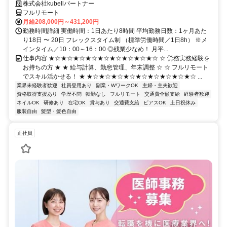
株式会社kubellパートナー
フルリモート
月給208,000円～431,200円
勤務時間詳細 実働時間：1日あたり8時間 平均勤務日数：1ヶ月あた
り18日 〜 20日 フレックスタイム制 （標準労働時間／1日8h） ※メ
インタイム／10：00～16：00 ◎残業少なめ！ 月平...
仕事内容 ★☆★☆★☆★☆★☆★☆★☆★☆★☆ ☆ 労務実務経験を
お持ちの方 ★ ★ 給与計算、勤怠管理、年末調整 ☆ ☆ フルリモート
でスキル活かせる！ ★ ★☆★☆★☆★☆★☆★☆★☆★☆★☆ ...
業界未経験者歓迎
社員登用あり
副業・WワークOK
主婦・主夫歓迎
資格取得支援あり
学歴不問
転勤なし
フルリモート
交通費全額支給
経験者歓迎
ネイルOK
研修あり
在宅OK
賞与あり
交通費支給
ピアスOK
土日祝休み
服装自由
髪型・髪色自由
正社員